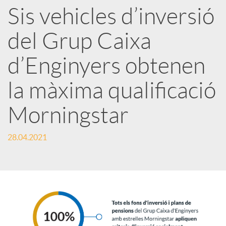
Sis vehicles d’inversió
r
del Grup Caixa
x
d’Enginyers obtenen
e
la màxima qualificació
Morningstar
s
28.04.2021
S
o
c