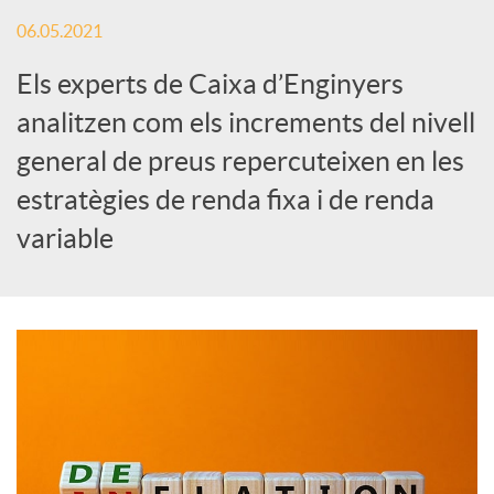
x
06.05.2021
e
Els experts de Caixa d’Enginyers
analitzen com els increments del nivell
s
general de preus repercuteixen en les
estratègies de renda fixa i de renda
S
variable
o
c
i