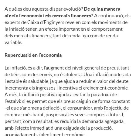
A què es deu aquesta dispar evolució?
De quina manera
afecta l’economia i els mercats financers?
A continuació, els
experts de Caixa d’Enginyers revelen com els moviments de
la inflació tenen un efecte important en el comportament
dels mercats financers, tant de renda fixa com de renda
variable.
Repercussió en l’economia
La inflació, és a dir, l’augment del nivell general de preus, tant
de béns com de serveis, no és dolenta. Una inflació moderada
i estable és saludable, ja que ajuda a reduir el valor del deute,
incrementa els ingressos i incentiva el creixement econòmic.
A més, la inflació positiva ajuda a evitar la paradoxa de
l’estalvi: si es permet que els preus caiguin de forma constant
-el que s’anomena deflació-, el consumidor, amb l’objectiu de
comprar més barat, posposarà les seves compres a futur. I,
per tant, com a resultat, es reduiria la demanada agregada,
amb l’efecte immediat d’una caiguda de la producció,
acomiadaments i alentiment econòmic.