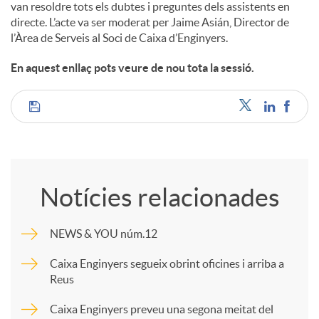
van resoldre tots els dubtes i preguntes dels assistents en
directe. L’acte va ser moderat per Jaime Asián, Director de
l’Àrea de Serveis al Soci de Caixa d’Enginyers.
En aquest enllaç pots veure de nou tota la sessió.
C
o
Notícies relacionades
m
NEWS & YOU núm.12
p
Caixa Enginyers segueix obrint oficines i arriba a
Reus
a
Caixa Enginyers preveu una segona meitat del