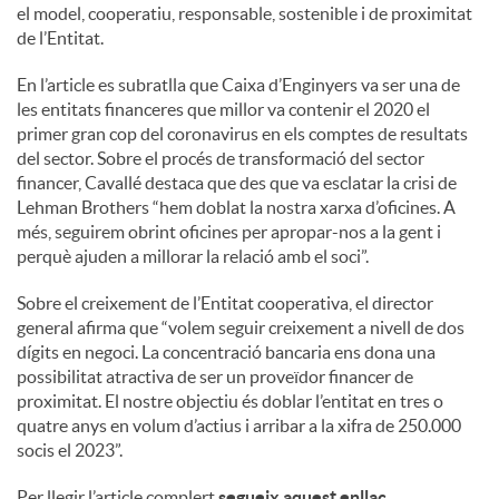
S
el model, cooperatiu, responsable, sostenible i de proximitat
de l’Entitat.
o
En l’article es subratlla que Caixa d’Enginyers va ser una de
les entitats financeres que millor va contenir el 2020 el
primer gran cop del coronavirus en els comptes de resultats
c
del sector. Sobre el procés de transformació del sector
financer, Cavallé destaca que des que va esclatar la crisi de
Lehman Brothers “hem doblat la nostra xarxa d’oficines. A
i
més, seguirem obrint oficines per apropar-nos a la gent i
perquè ajuden a millorar la relació amb el soci”.
a
Sobre el creixement de l’Entitat cooperativa, el director
general afirma que “volem seguir creixement a nivell de dos
l
dígits en negoci. La concentració bancaria ens dona una
possibilitat atractiva de ser un proveïdor financer de
proximitat. El nostre objectiu és doblar l’entitat en tres o
s
quatre anys en volum d’actius i arribar a la xifra de 250.000
socis el 2023”.
Per llegir l’article complert
segueix aquest enllaç
.