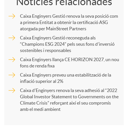
Notícies relacionades
m
Caixa Enginyers Gestió renova la seva posició com
a primera Entitat a obtenir la certificació ASG
p
atorgada per MainStreet Partners
Caixa Enginyers Gestió reconeguda als
a
“Champions ESG 2024” pels seus fons d'inversió
sostenibles i responsables
Caixa Enginyers llança CE HORIZON 2027, un nou
r
fons de renda fixa
Caixa Enginyers preveu una estabilització de la
t
inflació superior al 2%
Caixa d'Enginyers renova la seva adhesió al “2022
i
Global Investor Statement to Governments on the
Climate Crisis” reforçant així el seu compromís
amb el medi ambient
r