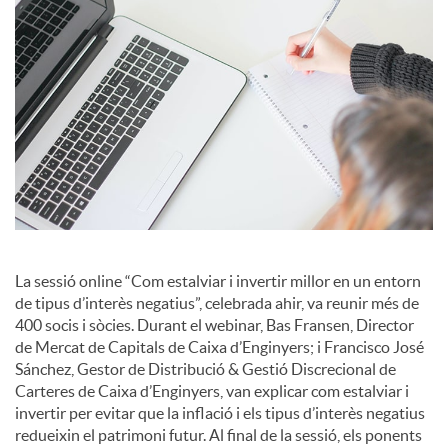
i
a
l
s
La sessió online “Com estalviar i invertir millor en un entorn
de tipus d’interès negatius”, celebrada ahir, va reunir més de
400 socis i sòcies. Durant el webinar, Bas Fransen, Director
de Mercat de Capitals de Caixa d’Enginyers; i Francisco José
Sánchez, Gestor de Distribució & Gestió Discrecional de
Carteres de Caixa d’Enginyers, van explicar com estalviar i
invertir per evitar que la inflació i els tipus d’interès negatius
redueixin el patrimoni futur. Al final de la sessió, els ponents