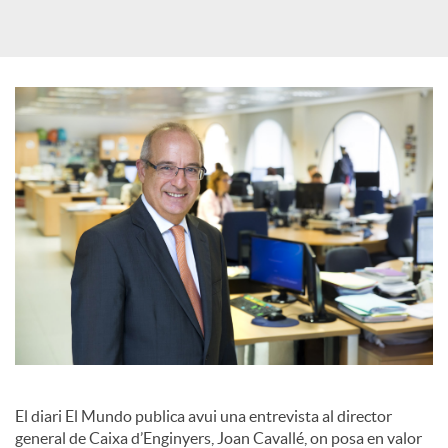
a
X
a
r
x
e
s
El diari El Mundo publica avui una entrevista al director
general de Caixa d’Enginyers, Joan Cavallé, on posa en valor