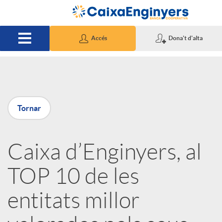
Salta al contingut principal
Accés
Dona't d'alta
P
Tornar
u
Caixa d’Enginyers, al
b
TOP 10 de les
l
entitats millor
i