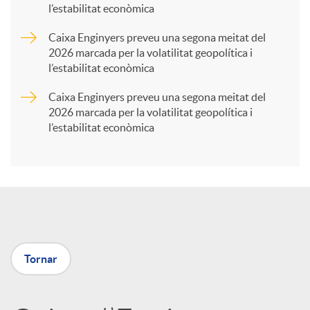
l’estabilitat econòmica
r
Caixa Enginyers preveu una segona meitat del
2026 marcada per la volatilitat geopolítica i
t
l’estabilitat econòmica
Caixa Enginyers preveu una segona meitat del
i
2026 marcada per la volatilitat geopolítica i
l’estabilitat econòmica
r
a
X
Tornar
a