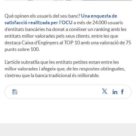
c
Què opinen els usuaris del seu banc?
Una enquesta de
satisfacció realitzada per l’OCU
a més de 24.000 usuaris
d’entitats bancàries ha donat a conèixer un ranking amb les
o
entitats millor valorades pels seus clients, entre les que
destaca Caixa d’Enginyers al TOP 10 amb una valoració de 75
punts sobre 100.
n
L’article subratlla que les entitats petites estan entre les
millor valorades i afegeix que, de les respostes obtingudes,
t
s’extreu que la banca tradicional és millorable.
i
C
n
o
g