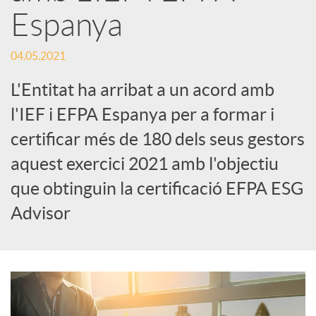
Espanya
S
04.05.2021
o
L'Entitat ha arribat a un acord amb
l'IEF i EFPA Espanya per a formar i
c
certificar més de 180 dels seus gestors
aquest exercici 2021 amb l'objectiu
i
que obtinguin la certificació EFPA ESG
Advisor
a
l
s