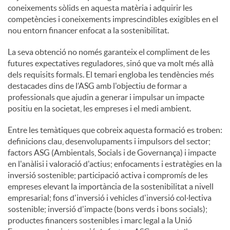
coneixements sòlids en aquesta matèria i adquirir les
competències i coneixements imprescindibles exigibles en el
nou entorn financer enfocat a la sostenibilitat.
La seva obtenció no només garanteix el compliment de les
futures expectatives reguladores, sinó que va molt més allà
dels requisits formals. El temari engloba les tendències més
destacades dins de l’ASG amb l'objectiu de formar a
professionals que ajudin a generar i impulsar un impacte
positiu en la societat, les empreses i el medi ambient.
Entre les temàtiques que cobreix aquesta formació es troben:
definicions clau, desenvolupaments i impulsors del sector;
factors ASG (Ambientals, Socials i de Governança) i impacte
en l'anàlisi i valoració d'actius; enfocaments i estratègies en la
inversió sostenible; participació activa i compromís de les
empreses elevant la importància de la sostenibilitat a nivell
empresarial; fons d'inversió i vehicles d'inversió col·lectiva
sostenible; inversió d'impacte (bons verds i bons socials);
productes financers sostenibles i marc legal a la Unió