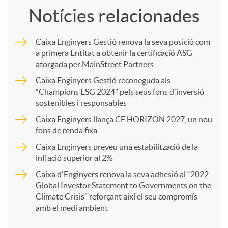
Notícies relacionades
m
Caixa Enginyers Gestió renova la seva posició com
a primera Entitat a obtenir la certificació ASG
p
atorgada per MainStreet Partners
Caixa Enginyers Gestió reconeguda als
a
“Champions ESG 2024” pels seus fons d'inversió
sostenibles i responsables
Caixa Enginyers llança CE HORIZON 2027, un nou
r
fons de renda fixa
Caixa Enginyers preveu una estabilització de la
t
inflació superior al 2%
Caixa d'Enginyers renova la seva adhesió al “2022
i
Global Investor Statement to Governments on the
Climate Crisis” reforçant així el seu compromís
amb el medi ambient
r