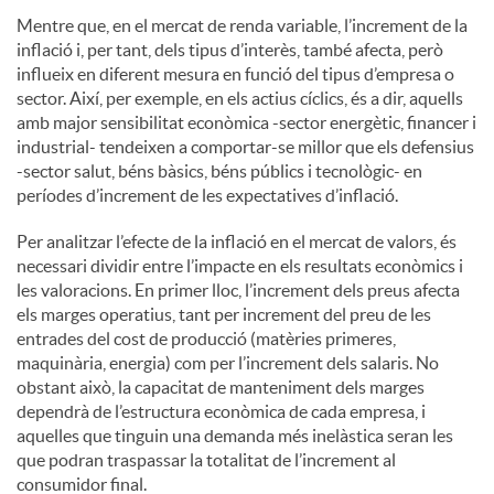
Mentre que, en el mercat de renda variable, l’increment de la
inflació i, per tant, dels tipus d’interès, també afecta, però
influeix en diferent mesura en funció del tipus d’empresa o
sector. Així, per exemple, en els actius cíclics, és a dir, aquells
amb major sensibilitat econòmica -sector energètic, financer i
industrial- tendeixen a comportar-se millor que els defensius
-sector salut, béns bàsics, béns públics i tecnològic- en
períodes d’increment de les expectatives d’inflació.
Per analitzar l’efecte de la inflació en el mercat de valors, és
necessari dividir entre l’impacte en els resultats econòmics i
les valoracions. En primer lloc, l’increment dels preus afecta
els marges operatius, tant per increment del preu de les
entrades del cost de producció (matèries primeres,
maquinària, energia) com per l’increment dels salaris. No
obstant això, la capacitat de manteniment dels marges
dependrà de l’estructura econòmica de cada empresa, i
aquelles que tinguin una demanda més inelàstica seran les
que podran traspassar la totalitat de l’increment al
consumidor final.