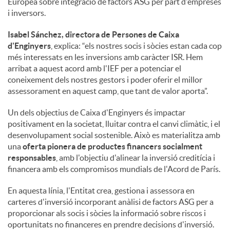
Europea sobre integració de factors ASG per part d'empreses
i inversors.
Isabel Sánchez, directora de Persones de Caixa
d'Enginyers
, explica: “els nostres socis i sòcies estan cada cop
més interessats en les inversions amb caràcter ISR. Hem
arribat a aquest acord amb l'IEF per a potenciar el
coneixement dels nostres gestors i poder oferir el millor
assessorament en aquest camp, que tant de valor aporta”.
Un dels objectius de Caixa d'Enginyers és impactar
positivament en la societat, lluitar contra el canvi climàtic, i el
desenvolupament social sostenible. Això es materialitza amb
una
oferta pionera de productes financers socialment
responsables
, amb l'objectiu d'alinear la inversió creditícia i
financera amb els compromisos mundials de l'Acord de París.
En aquesta línia, l'Entitat crea, gestiona i assessora en
carteres d'inversió incorporant anàlisi de factors ASG per a
proporcionar als socis i sòcies la informació sobre riscos i
oportunitats no financeres en prendre decisions d'inversió.