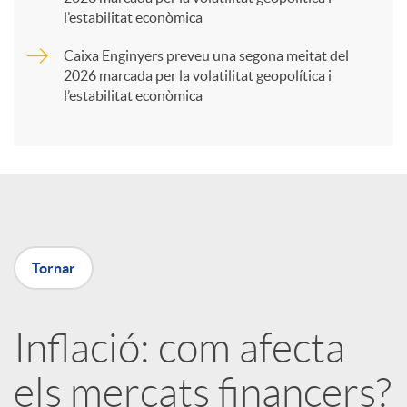
t
l’estabilitat econòmica
Caixa Enginyers preveu una segona meitat del
i
2026 marcada per la volatilitat geopolítica i
l’estabilitat econòmica
r
a
X
Tornar
a
Inflació: com afecta
r
els mercats financers?