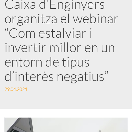
Caixa d’Enginyers
r
organitza el webinar
x
“Com estalviar i
e
invertir millor en un
entorn de tipus
s
d’interès negatius”
S
29.04.2021
o
c