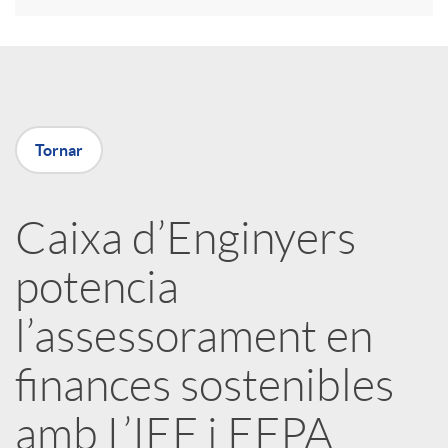
a
X
Tornar
a
Caixa d’Enginyers
r
potencia
x
l’assessorament en
e
finances sostenibles
amb L’IEF i EFPA
s