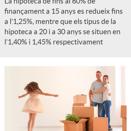
La hipoteca de fins al 60% de
S
finançament a 15 anys es redueix fins
a l’1,25%, mentre que els tipus de la
o
hipoteca a 20 i a 30 anys se situen en
l’1,40% i 1,45% respectivament
c
i
a
l
s