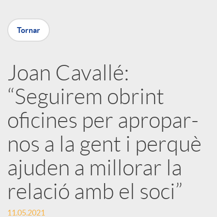
m
u
p
Tornar
t
a
Joan Cavallé:
s
“Seguirem obrint
r
oficines per apropar-
t
nos a la gent i perquè
i
ajuden a millorar la
r
relació amb el soci”
11.05.2021