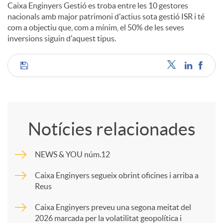
Caixa Enginyers Gestió es troba entre les 10 gestores
nacionals amb major patrimoni d'actius sota gestió ISR i té
com a objectiu que, com a mínim, el 50% de les seves
inversions siguin d'aquest tipus.
C
o
Notícies relacionades
m
NEWS & YOU núm.12
p
Caixa Enginyers segueix obrint oficines i arriba a
Reus
a
Caixa Enginyers preveu una segona meitat del
2026 marcada per la volatilitat geopolítica i