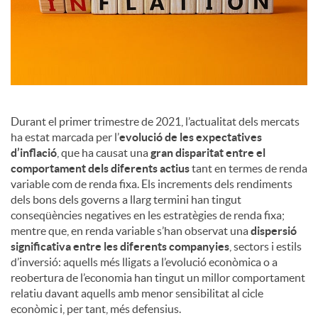
a
l
s
Durant el primer trimestre de 2021, l’actualitat dels mercats
ha estat marcada per l’
evolució de les expectatives
d’inflació
, que ha causat una
gran disparitat entre el
comportament dels diferents actius
tant en termes de renda
variable com de renda fixa. Els increments dels rendiments
dels bons dels governs a llarg termini han tingut
conseqüències negatives en les estratègies de renda fixa;
mentre que, en renda variable s’han observat una
dispersió
significativa entre les diferents companyies
, sectors i estils
d’inversió: aquells més lligats a l’evolució econòmica o a
reobertura de l’economia han tingut un millor comportament
relatiu davant aquells amb menor sensibilitat al cicle
econòmic i, per tant, més defensius.