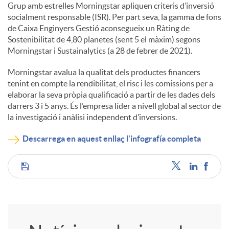
Grup amb estrelles Morningstar apliquen criteris d’inversió
socialment responsable (ISR). Per part seva, la gamma de fons
de Caixa Enginyers Gestió aconsegueix un Ràting de
Sostenibilitat de 4,80 planetes (sent 5 el màxim) segons
Morningstar i Sustainalytics (a 28 de febrer de 2021).
Morningstar avalua la qualitat dels productes financers
tenint en compte la rendibilitat, el risc i les comissions per a
elaborar la seva pròpia qualificació a partir de les dades dels
darrers 3 i 5 anys. És l’empresa líder a nivell global al sector de
la investigació i anàlisi independent d’inversions.
Descarrega en aquest enllaç l'infografía completa
C
o