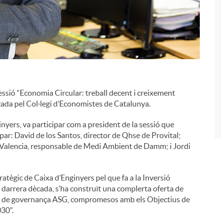
i
essió “Economia Circular: treball decent i creixement
ada pel Col·legi d’Economistes de Catalunya.
yers, va participar com a president de la sessió que
ipar: David de los Santos, director de Qhse de Provital;
c Valencia, responsable de Medi Ambient de Damm; i Jordi
tègic de Caixa d’Enginyers pel que fa a la Inversió
 darrera dècada, s’ha construït una complerta oferta de
ls i de governança ASG, compromesos amb els Objectius de
30”.