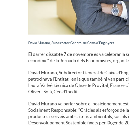
d
e
David Murano, Subdirector General de Caixa d’Enginyers
c
El darrer dissabte 7 de novembre es va celebrar la s
econòmic” de la Jornada dels Economistes, organitz
o
David Murano, Subdirector General de Caixa d’Engin
patrocinava l’Entitat i en la que també hi van partic
n
Laura Vallvé, tècnica de Qhse de Provital; Frances
Oliver i Solà, Ceo d’Inedit.
t
David Murano va parlar sobre el posicionament estra
Socialment Responsable: “Gràcies als esforços de la
productes i serveis amb criteris ambientals, socia
i
Desenvolupament Sostenible fixats per l’Agenda 20