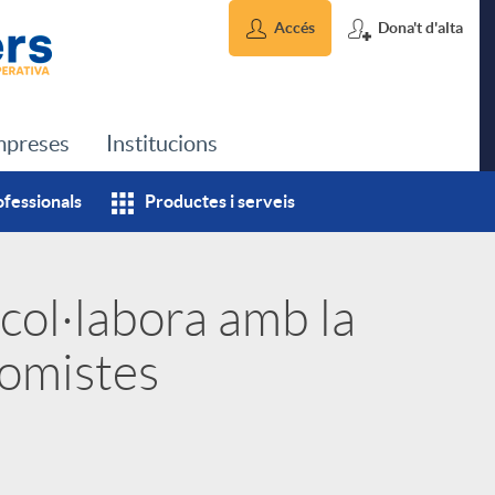
Accés
Dona't d'alta
preses
Institucions
ofessionals
Productes i serveis
col·labora amb la
omistes