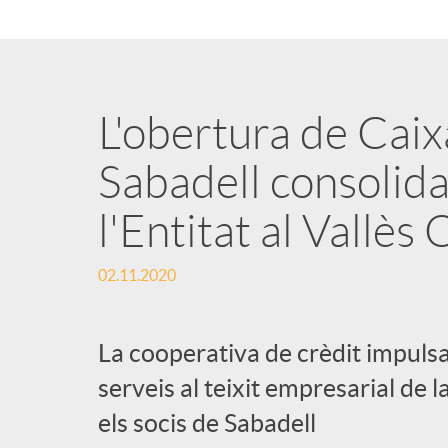
n
g
L'obertura de Caix
u
Sabadell consolida
l'Entitat al Vallès
t
02.11.2020
s
La cooperativa de crèdit impulsa
serveis al teixit empresarial de
els socis de Sabadell