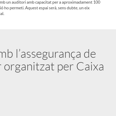
arà amb un auditori amb capacitat per a aproximadament 100
ió ho permeti. Aquest espai serà, sens dubte, un eix
i
al.
l
amb l’assegurança de
r organitzat per Caixa