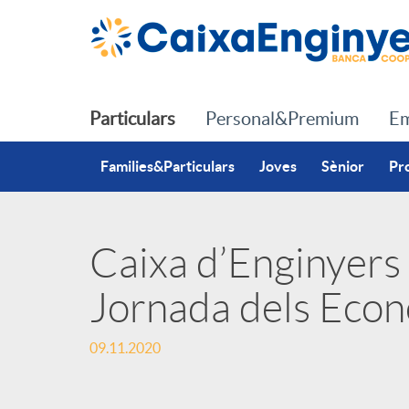
Salta al contingut principal
Particulars
Personal&Premium
Em
Families&Particulars
Joves
Sènior
Pr
Caixa d’Enginyers 
P
Jornada dels Econ
u
09.11.2020
b