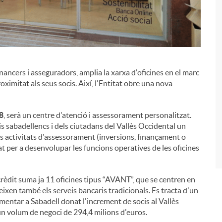
financers i asseguradors, amplia la xarxa d'oficines en el marc
i
roximitat als seus socis. Així, l'Entitat obre una nova
18
, serà un centre d'atenció i assessorament personalitzat.
is sabadellencs i dels ciutadans del Vallès Occidental un
es activitats d'assessorament (inversions, finançament o
at per a desenvolupar les funcions operatives de les oficines
rèdit suma ja 11 oficines tipus “AVANT”, que se centren en
eixen també els serveis bancaris tradicionals. Es tracta d'un
ementar a Sabadell donat l'increment de socis al Vallès
un volum de negoci de 294,4 milions d'euros.