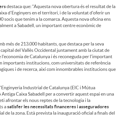
ers
destaca que: “Aquesta nova obertura és el resultat de la
 d'Enginyers en el territori, i de la voluntat d'oferir un
300 socis que tenim a la comarca. Aquesta nova oficina ens
cialment a Sabadell, un important centre econòmic de
amb més de 213.000 habitants, que destaca per la seva
la capital del Vallès Occidental juntament amb la ciutat de
e l'economia de Catalunya i és reconeguda per l'important
uen importants institucions, com universitats de referència
giques i de recerca, així com innombrables institucions que
a l'Enginyeria Industrial de Catalunya (EIC i Mútua
 Antiga Caixa Sabadell per a convertir aquest espai en una
i afrontar els nous reptes de la tecnologia i la
ts a
satisfer les necessitats financeres i asseguradores
ial de la zona. Està prevista la inauguració oficial a finals del