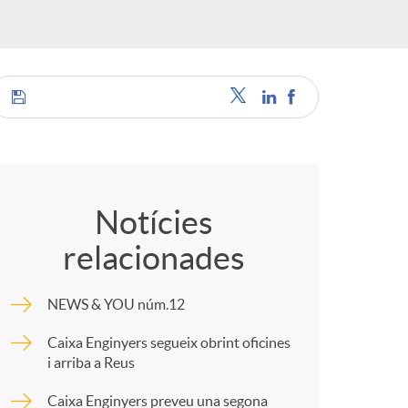
a
C
s
o
Notícies
relacionades
m
NEWS & YOU núm.12
p
Caixa Enginyers segueix obrint oficines
i arriba a Reus
a
Caixa Enginyers preveu una segona