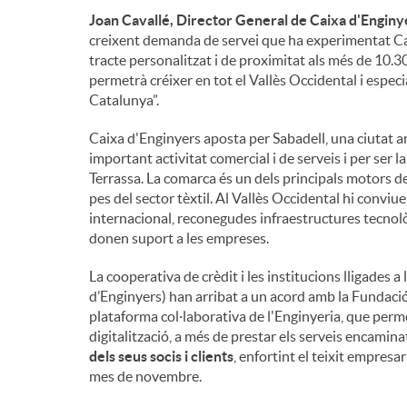
Joan Cavallé, Director General de Caixa d'Enginy
creixent demanda de servei que ha experimentat Caixa
tracte personalitzat i de proximitat als més de 10.
permetrà créixer en tot el Vallès Occidental i espe
Catalunya”.
Caixa d'Enginyers aposta per Sabadell, una ciutat 
important activitat comercial i de serveis i per ser 
Terrassa. La comarca és un dels principals motors d
pes del sector tèxtil. Al Vallès Occidental hi convi
internacional, reconegudes infraestructures tecnolò
donen suport a les empreses.
La cooperativa de crèdit i les institucions lligades 
d’Enginyers) han arribat a un acord amb la Fundació
plataforma col·laborativa de l'Enginyeria, que permet
digitalització, a més de prestar els serveis encamina
dels seus socis i clients
, enfortint el teixit empresar
mes de novembre.