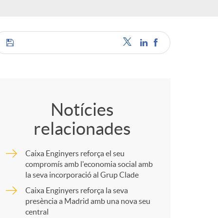
o
r
d
C
'
o
Notícies
i
relacionades
m
d
Caixa Enginyers reforça el seu
p
compromís amb l'economia social amb
la seva incorporació al Grup Clade
i
Caixa Enginyers reforça la seva
a
presència a Madrid amb una nova seu
central