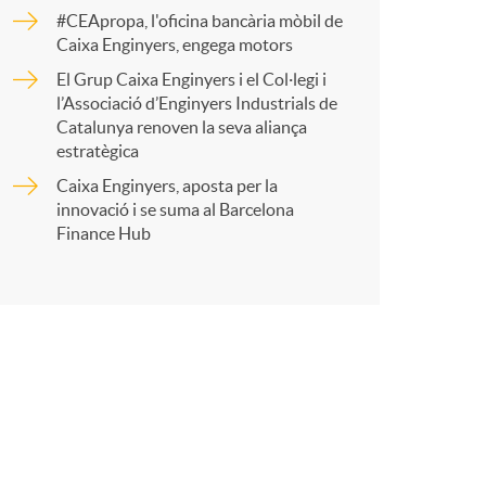
o
r
#CEApropa, l'oficina bancària mòbil de
Caixa Enginyers, engega motors
m
El Grup Caixa Enginyers i el Col·legi i
t
l’Associació d’Enginyers Industrials de
a
Catalunya renoven la seva aliança
estratègica
Caixa Enginyers, aposta per la
innovació i se suma al Barcelona
r
Finance Hub
a
X
a