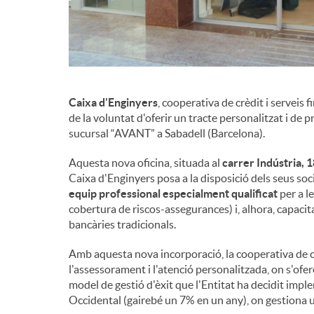
Caixa d'Enginyers
, cooperativa de crèdit i serveis 
de la voluntat d'oferir un tracte personalitzat i de p
sucursal “AVANT” a Sabadell (Barcelona).
Aquesta nova oficina, situada al
carrer Indústria, 
Caixa d'Enginyers posa a la disposició dels seus soc
equip professional especialment qualificat
per a l
cobertura de riscos-assegurances) i, alhora, capacit
bancàries tradicionals.
Amb aquesta nova incorporació, la cooperativa de c
l'assessorament i l'atenció personalitzada, on s'ofer
model de gestió d'èxit que l'Entitat ha decidit impl
Occidental (gairebé un 7% en un any), on gestiona 