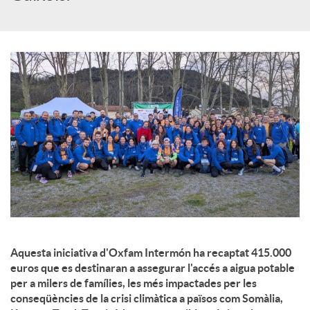
c
o
n
t
i
n
Aquesta iniciativa d'Oxfam Intermón ha recaptat 415.000
euros que es destinaran a assegurar l'accés a aigua potable
per a milers de famílies, les més impactades per les
g
conseqüències de la crisi climàtica a països com Somàlia,