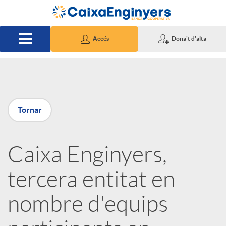
Salta al contingut principal
Accés
Dona't d'alta
P
Tornar
u
Caixa Enginyers,
b
tercera entitat en
l
nombre d'equips
i