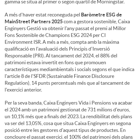
gamma se situa al primer o segon quartil de Morningstar.
A més d'haver estat reconeguda pel
Baròmetre ESG de
MainStreet Partners 2025
com a gestora sostenible, Caixa
Enginyers Gestió va obtenir l'any passat el premi al Millor
Fons Sostenible de Champions ESG 2024 per CI
Environment ISR. A més a més, compta amb la màxima
qualificació en l'avaluació dels Principis d'Inversió
Responsable (PRI). Al tancament del 2024, el 88% del
patrimoni estava invertit en fons que promouen
característiques mediambientals i socials segons el que indica
l'article 8 de l'SFDR (Sustainable Finance Disclosure
Regulation), 14 punts percentuals més que al tancament de
l'exercici anterior.
Per la seva banda, Caixa Enginyers Vida i Pensions va acabar
el 2024 amb un patrimoni gestionat de 731 milions d'euros,
un 10,1% més que a finals del 2023. La rendibilitat dels plans
va ser del 13,05%, cosa que situa Caixa Enginyers en segona
posició entre les gestores d'aquest tipus de productes. En
concloure el passat exercici, el 100% del patrimoni dels plans