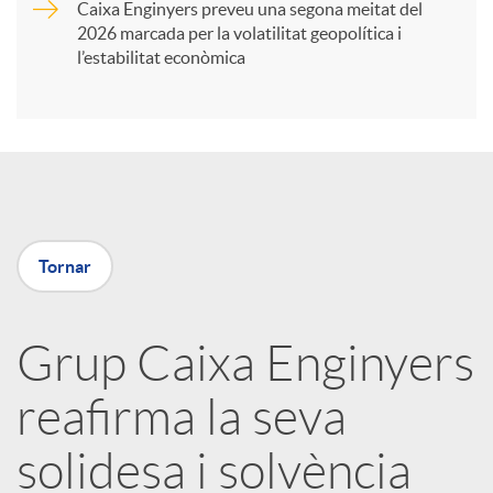
Caixa Enginyers preveu una segona meitat del
i
2026 marcada per la volatilitat geopolítica i
l’estabilitat econòmica
r
a
X
Tornar
a
Grup Caixa Enginyers
r
reafirma la seva
x
solidesa i solvència