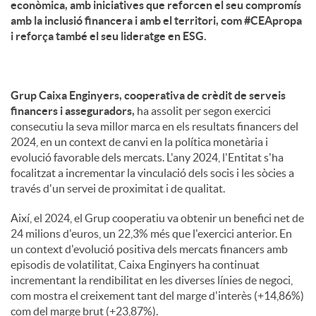
econòmica, amb iniciatives que reforcen el seu compromís
amb la inclusió financera i amb el territori, com #CEApropa
i reforça també el seu lideratge en ESG.
Grup Caixa Enginyers, cooperativa de crèdit de serveis
financers i asseguradors,
ha assolit per segon exercici
consecutiu la seva millor marca en els resultats financers del
2024, en un context de canvi en la política monetària i
evolució favorable dels mercats. L'any 2024, l'Entitat s'ha
focalitzat a incrementar la vinculació dels socis i les sòcies a
través d'un servei de proximitat i de qualitat.
Així, el 2024, el Grup cooperatiu va obtenir un benefici net de
24 milions d'euros, un 22,3% més que l'exercici anterior. En
un context d'evolució positiva dels mercats financers amb
episodis de volatilitat, Caixa Enginyers ha continuat
incrementant la rendibilitat en les diverses línies de negoci,
com mostra el creixement tant del marge d'interès (+14,86%)
com del marge brut (+23,87%).