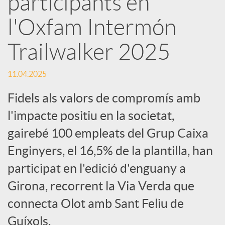
participants en
l'Oxfam Intermón
c
Trailwalker 2025
a
11.04.2025
d
Fidels als valors de compromís amb
l'impacte positiu en la societat,
o
gairebé 100 empleats del Grup Caixa
Enginyers, el 16,5% de la plantilla, han
r
participat en l'edició d'enguany a
d
Girona, recorrent la Via Verda que
connecta Olot amb Sant Feliu de
e
Guíxols.