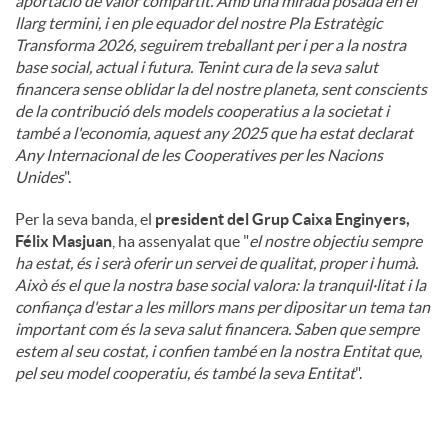
aportació de valor compartit. Amb una mirada posada en el
llarg termini, i en ple equador del nostre Pla Estratègic
Transforma 2026, seguirem treballant per i per a la nostra
base social, actual i futura. Tenint cura de la seva salut
financera sense oblidar la del nostre planeta, sent conscients
de la contribució dels models cooperatius a la societat i
també a l'economia, aquest any 2025 que ha estat declarat
Any Internacional de les Cooperatives per les Nacions
Unides
".
Per la seva banda, el
president del Grup Caixa Enginyers,
Félix Masjuan
, ha assenyalat que "
el nostre objectiu sempre
ha estat, és i serà oferir un servei de qualitat, proper i humà.
Això és el que la nostra base social valora: la tranquil·litat i la
confiança d'estar a les millors mans per dipositar un tema tan
important com és la seva salut financera. Saben que sempre
estem al seu costat, i confien també en la nostra Entitat que,
pel seu model cooperatiu, és també la seva Entitat
".