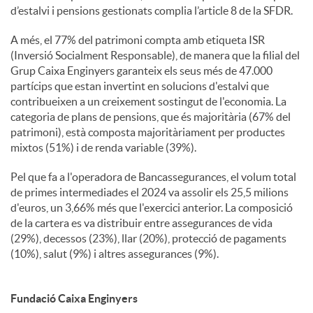
d’estalvi i pensions gestionats complia l’article 8 de la SFDR.
A més, el 77% del patrimoni compta amb etiqueta ISR
(Inversió Socialment Responsable), de manera que la filial del
Grup Caixa Enginyers garanteix els seus més de 47.000
partícips que estan invertint en solucions d'estalvi que
contribueixen a un creixement sostingut de l'economia. La
categoria de plans de pensions, que és majoritària (67% del
patrimoni), està composta majoritàriament per productes
mixtos (51%) i de renda variable (39%).
Pel que fa a l'operadora de Bancassegurances, el volum total
de primes intermediades el 2024 va assolir els 25,5 milions
d'euros, un 3,66% més que l'exercici anterior. La composició
de la cartera es va distribuir entre assegurances de vida
(29%), decessos (23%), llar (20%), protecció de pagaments
(10%), salut (9%) i altres assegurances (9%).
Fundació Caixa Enginyers