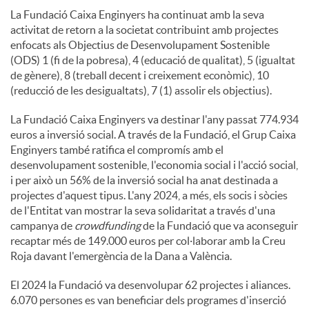
La Fundació Caixa Enginyers ha continuat amb la seva
activitat de retorn a la societat contribuint amb projectes
enfocats als Objectius de Desenvolupament Sostenible
(ODS) 1 (fi de la pobresa), 4 (educació de qualitat), 5 (igualtat
de gènere), 8 (treball decent i creixement econòmic), 10
(reducció de les desigualtats), 7 (1) assolir els objectius).
La Fundació Caixa Enginyers va destinar l'any passat 774.934
euros a inversió social. A través de la Fundació, el Grup Caixa
Enginyers també ratifica el compromís amb el
desenvolupament sostenible, l'economia social i l'acció social,
i per això un 56% de la inversió social ha anat destinada a
projectes d'aquest tipus. L'any 2024, a més, els socis i sòcies
de l'Entitat van mostrar la seva solidaritat a través d'una
campanya de
crowdfunding
de la Fundació que va aconseguir
recaptar més de 149.000 euros per col·laborar amb la Creu
Roja davant l'emergència de la Dana a València.
El 2024 la Fundació va desenvolupar 62 projectes i aliances.
6.070 persones es van beneficiar dels programes d'inserció