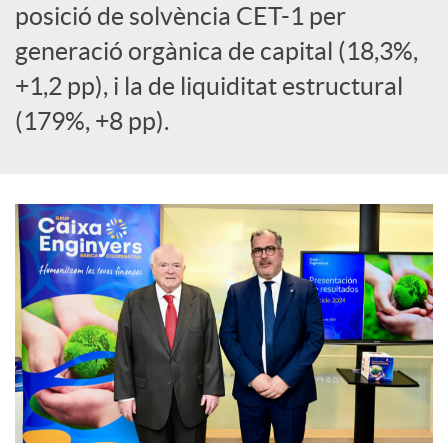
posició de solvència CET-1 per
l
generació orgànica de capital (18,3%,
s
+1,2 pp), i la de liquiditat estructural
(179%, +8 pp).