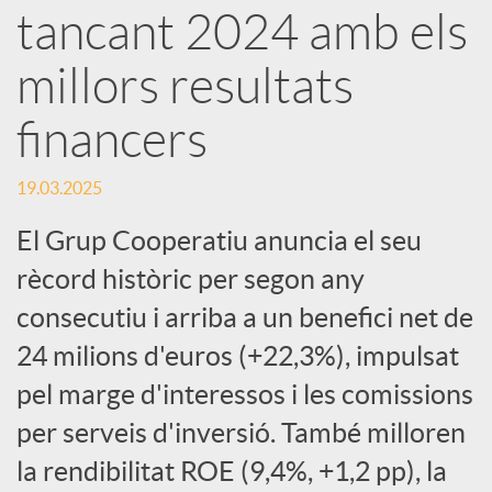
e
tancant 2024 amb els
millors resultats
s
financers
S
19.03.2025
o
El Grup Cooperatiu anuncia el seu
rècord històric per segon any
c
consecutiu i arriba a un benefici net de
24 milions d'euros (+22,3%), impulsat
i
pel marge d'interessos i les comissions
per serveis d'inversió. També milloren
a
la rendibilitat ROE (9,4%, +1,2 pp), la