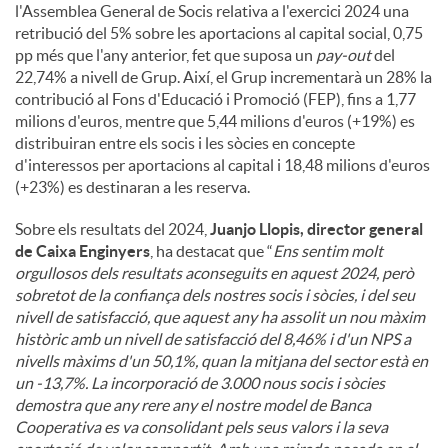
l'Assemblea General de Socis relativa a l'exercici 2024 una
retribució del 5% sobre les aportacions al capital social, 0,75
pp més que l'any anterior, fet que suposa un
pay-out
del
22,74% a nivell de Grup. Així, el Grup incrementarà un 28% la
contribució al Fons d'Educació i Promoció (FEP), fins a 1,77
milions d'euros, mentre que 5,44 milions d'euros (+19%) es
distribuiran entre els socis i les sòcies en concepte
d'interessos per aportacions al capital i 18,48 milions d'euros
(+23%) es destinaran a les reserva.
Sobre els resultats del 2024,
Juanjo Llopis, director general
de Caixa Enginyers
, ha destacat que “
Ens sentim molt
orgullosos dels resultats aconseguits en aquest 2024, però
sobretot de la confiança dels nostres socis i sòcies, i del seu
nivell de satisfacció, que aquest any ha assolit un nou màxim
històric amb un nivell de satisfacció del 8,46% i d'un NPS a
nivells màxims d'un 50,1%, quan la mitjana del sector està en
un -13,7%. La incorporació de 3.000 nous socis i sòcies
demostra que any rere any el nostre model de Banca
Cooperativa es va consolidant pels seus valors i la seva