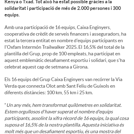
Kenya o Txad. Tot això ha estat possible gràcies a la
solidaritat i participació de més de 2.000 persones i 300
u
equips.
Amb una participació de 16 equips, Caixa Enginyers,
t
cooperativa de crèdit de serveis financers i asseguradors, ha
estat la tercera entitat en nombre d'equips participants en
l'Oxfam Intermón Trailwalker 2025. El 16,5% del total de la
s
plantilla del Grup, prop de 100 empleats, ha participat en
aquest emblemàtic desafiament esportiu i solidari, que s'ha
celebrat aquest cap de setmana a Girona.
Els 16 equips del Grup Caixa Enginyers van recórrer la Via
Verda que connecta Olot amb Sant Feliu de Guíxols en
diferents distàncies: 100 km, 55 km i 25 km.
“
Un any més, hem transformat quilòmetres en solidaritat.
Estem orgullosos d'haver superat el nombre d'equips
participants, assolint la xifra rècord de 16 equips, la qual cosa
suposa el 16,5% de la nostra plantilla. Aquesta iniciativa és
molt més que un desafiament esportiu, és una mostra del