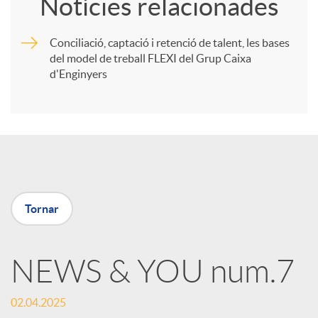
Notícies relacionades
m
Conciliació, captació i retenció de talent, les bases
del model de treball FLEXI del Grup Caixa
p
d'Enginyers
a
r
t
Tornar
i
NEWS & YOU num.7
r
02.04.2025