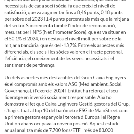
necessitats de cada soci i sòcia, fa que creixi el nivell de
satisfacció, que va augmentar fins a 8,46 punts, 0,18 punts
per sobre del 2023 i 1,4 punts percentuals més que la mitjana
del sector. S'incrementa també l'índex de recomanació,
mesurat per l'NPS (Net Promoter Score), que es va situar en
el 50,1% el 2024, i en destaca el nivell molt per sobre de la
mitjana bancària, que és del -13,7%. Entre els aspectes més
diferencials, els socis i les sòcies valoren el tracte personal,
l'eficiència, el coneixement de les seves necessitats i el
sentiment de pertinença.
Un dels aspectes més destacables del Grup Caixa Enginyers
és el compromís amb els valors ASG (Mediambient, Social,
Governança), i l'exercici 2024 l'Entitat ha reforçat el seu
lideratge en inversió socialment responsable. Així ho
demostra el fet que Caixa Enginyers Gestió, gestora del Grup,
s'hagi situat al top 10 del baròmetre ESG de MainStreet com
a primera gestora espanyola i tercera d'Europa i el Regne
Unit on abans ocupava la novena posició. Aquest estudi
anual analitza més de 7.700 fons/ETF i més de 83.000