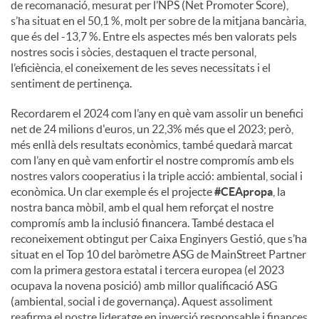
de recomanació, mesurat per l’NPS (Net Promoter Score),
s’ha situat en el 50,1 %, molt per sobre de la mitjana bancària,
que és del -13,7 %. Entre els aspectes més ben valorats pels
nostres socis i sòcies, destaquen el tracte personal,
l’eficiència, el coneixement de les seves necessitats i el
sentiment de pertinença.
Recordarem el 2024 com l’any en què vam assolir un benefici
net de 24 milions d'euros, un 22,3% més que el 2023; però,
més enllà dels resultats econòmics, també quedarà marcat
com l’any en què vam enfortir el nostre compromís amb els
nostres valors cooperatius i la triple acció: ambiental, social i
econòmica. Un clar exemple és el projecte
#CEApropa
, la
nostra banca mòbil, amb el qual hem reforçat el nostre
compromís amb la inclusió financera. També destaca el
reconeixement obtingut per Caixa Enginyers Gestió, que s’ha
situat en el Top 10 del baròmetre ASG de MainStreet Partner
com la primera gestora estatal i tercera europea (el 2023
ocupava la novena posició) amb millor qualificació ASG
(ambiental, social i de governança). Aquest assoliment
reafirma el nostre lideratge en inversió responsable i finances