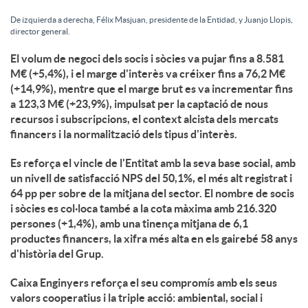
De izquierda a derecha, Félix Masjuan, presidente de la Entidad, y Juanjo Llopis,
director general.
El volum de negoci dels socis i sòcies va pujar fins a 8.581
M€ (+5,4%), i el marge d'interès va créixer fins a 76,2 M€
(+14,9%), mentre que el marge brut es va incrementar fins
a 123,3 M€ (+23,9%), impulsat per la captació de nous
recursos i subscripcions, el context alcista dels mercats
financers i la normalització dels tipus d'interès.
Es reforça el vincle de l'Entitat amb la seva base social, amb
un nivell de satisfacció NPS del 50,1%, el més alt registrat i
64 pp per sobre de la mitjana del sector. El nombre de socis
i sòcies es col·loca també a la cota màxima amb 216.320
persones (+1,4%), amb una tinença mitjana de 6,1
productes financers, la xifra més alta en els gairebé 58 anys
d'història del Grup.
Caixa Enginyers reforça el seu compromís amb els seus
valors cooperatius i la triple acció: ambiental, social i