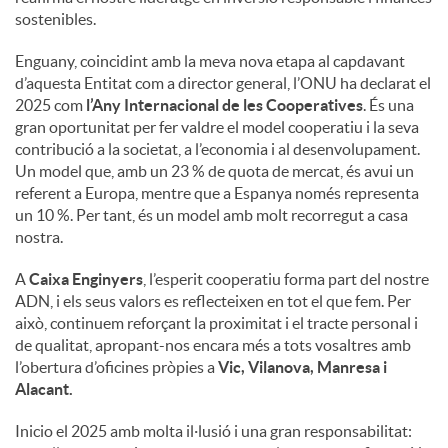
sostenibles.
Enguany, coincidint amb la meva nova etapa al capdavant
d’aquesta Entitat com a director general, l’ONU ha declarat el
2025 com
l’Any Internacional de les Cooperatives
. És una
gran oportunitat per fer valdre el model cooperatiu i la seva
contribució a la societat, a l’economia i al desenvolupament.
Un model que, amb un 23 % de quota de mercat, és avui un
referent a Europa, mentre que a Espanya només representa
un 10 %. Per tant, és un model amb molt recorregut a casa
nostra.
A
Caixa Enginyers
, l’esperit cooperatiu forma part del nostre
ADN, i els seus valors es reflecteixen en tot el que fem. Per
això, continuem reforçant la proximitat i el tracte personal i
de qualitat, apropant-nos encara més a tots vosaltres amb
l’obertura d’oficines pròpies a
Vic, Vilanova, Manresa i
Alacant.
Inicio el 2025 amb molta il·lusió i una gran responsabilitat: