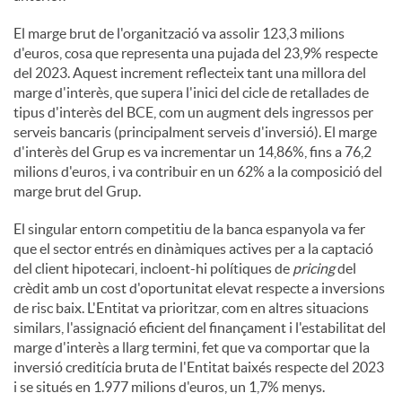
El marge brut de l'organització va assolir 123,3 milions
d'euros, cosa que representa una pujada del 23,9% respecte
del 2023. Aquest increment reflecteix tant una millora del
marge d'interès, que supera l'inici del cicle de retallades de
tipus d'interès del BCE, com un augment dels ingressos per
serveis bancaris (principalment serveis d'inversió). El marge
d'interès del Grup es va incrementar un 14,86%, fins a 76,2
milions d'euros, i va contribuir en un 62% a la composició del
marge brut del Grup.
El singular entorn competitiu de la banca espanyola va fer
que el sector entrés en dinàmiques actives per a la captació
del client hipotecari, incloent-hi polítiques de
pricing
del
crèdit amb un cost d'oportunitat elevat respecte a inversions
de risc baix. L'Entitat va prioritzar, com en altres situacions
similars, l'assignació eficient del finançament i l'estabilitat del
marge d'interès a llarg termini, fet que va comportar que la
inversió creditícia bruta de l'Entitat baixés respecte del 2023
i se situés en 1.977 milions d'euros, un 1,7% menys.