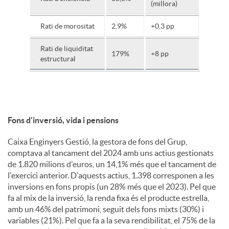
(millora)
Rati de morositat
2,9%
+0,3 pp
Rati de liquiditat
179%
+8 pp
estructural
Fons d'inversió, vida i pensions
Caixa Enginyers Gestió, la gestora de fons del Grup,
comptava al tancament del 2024 amb uns actius gestionats
de 1.820 milions d'euros, un 14,1% més que el tancament de
l'exercici anterior. D'aquests actius, 1.398 corresponen a les
inversions en fons propis (un 28% més que el 2023). Pel que
fa al mix de la inversió, la renda fixa és el producte estrella,
amb un 46% del patrimoni, seguit dels fons mixts (30%) i
variables (21%). Pel que fa a la seva rendibilitat, el 75% de la