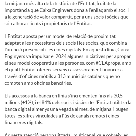
la mitjana més alta de la història de l'Entitat, fruit de la
importància que Caixa Enginyers dona a l'enllaç amb el soci i
a la generació de valor compartit, per a uns socis i sòcies que
són alhora clients i propietaris de l'Entitat.
L'Entitat aposta per un model de relació de proximitat
adaptat a les necessitats dels socis i les sòcies, que combina
l'atenció presencial i les eines digitals. En aquesta línia, Caixa
Enginyers va impulsar el 2024 algunes iniciatives per apropar
el seu model cooperatiu a les persones, com #CEApropa, amb
el qual l'Entitat ofereix serveis i assessorament financer a
través d'oficines mòbils a 313 municipis catalans que no
compten amb oficines bancàries.
Els accessos a la banca en línia s'incrementen fins als 30,5
milions (+1%), i el 84% dels socis i sòcies de l'Entitat utilitza la
banca digital almenys una vegada al mes, de mitjana, i pugen
totes les xifres vinculades a l'ús de canals remots i eines
financeres digitals.
Aquesta atenció personalitzada i multicanal, que cobreix les