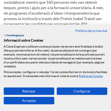
sociolaboral, mentre que 160 persones més van obtenir
beques, premis i ajuts per a la formació universitària. A més,
els programes d'acceleració d'idees i d'emprenedoria que
promou la institució a través dels Premis Isabel Trabal van
incrementar les candidatures aconseguint les 401.
Política de privacitat
Perspectives per al 2025
Informació sobre Cookies
A Caixa Enginyers utilitzem cookies pròpies i de tercers amb finalitats d'anàlisi
Per a l'exercici en curs, el Grup Caixa Enginyers preveu un
(fet que permet millorar el lloc web), de personalització de contingut (per
exemple, recomanacions de vídeos) i de personalització de la publicitat que se't
context macroeconòmic caracteritzat per l'elevada incertesa
mostra a llocs web i xarxes socials. La personalització es realitza sobre la base
geopolítica, que pot provocar fluctuacions als mercats, i
d'un perfil elaborat a partir dels teus hàbits de navegació (per exemple, pàgines
noves retallades de tipus d'interès dels principals bancs
visitades).
centrals. A nivell sectorial, cal esperar una elevada pressió
Pots acceptar, configurar o rebutjar l'ús de cookies fent servir els botons facilitats
en aquest avís. Si necessites més informació visita la nostra
Política de Cookies
.
relacionada amb les condicions de crèdit i les hipoteques, així
com unes bones perspectives per als mercats, que estaran en
tot cas condicionades als esdeveniments geopolítics.
Rebutjar
Configurar
En aquest context, el Grup Caixa Enginyers assumeix el repte
Acceptar
de créixer en volum de negoci al voltant del 10%, continuar
reforçant la seva solvència, mantenint la seva prudència en la