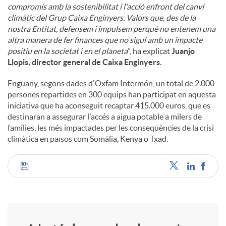
compromís amb la sostenibilitat i l'acció enfront del canvi
climàtic del Grup Caixa Enginyers. Valors que, des de la
nostra Entitat, defensem i impulsem perquè no entenem una
altra manera de fer finances que no sigui amb un impacte
positiu en la societat i en el planeta
”, ha explicat
Juanjo
Llopis, director general de Caixa Enginyers.
Enguany, segons dades d'Oxfam Intermón, un total de 2.000
persones repartides en 300 equips han participat en aquesta
iniciativa que ha aconseguit recaptar 415.000 euros, que es
destinaran a assegurar l'accés a aigua potable a milers de
famílies, les més impactades per les conseqüències de la crisi
climàtica en països com Somàlia, Kenya o Txad.
C
o