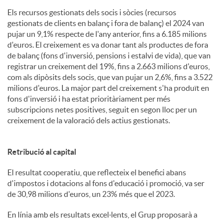
Els recursos gestionats dels socis i sòcies (recursos
gestionats de clients en balanç i fora de balanç) el 2024 van
pujar un 9,1% respecte de l'any anterior, fins a 6.185 milions
d'euros. El creixement es va donar tant als productes de fora
de balanç (fons d'inversió, pensions i estalvi de vida), que van
registrar un creixement del 19%, fins a 2.663 milions d'euros,
com als dipòsits dels socis, que van pujar un 2,6%, fins a 3.522
milions d'euros. La major part del creixement s'ha produït en
fons d'inversió i ha estat prioritàriament per més
subscripcions netes positives, seguit en segon lloc per un
creixement de la valoració dels actius gestionats.
Retribució al capital
El resultat cooperatiu, que reflecteix el benefici abans
d'impostos i dotacions al fons d'educació i promoció, va ser
de 30,98 milions d'euros, un 23% més que el 2023.
En línia amb els resultats excel·lents, el Grup proposarà a