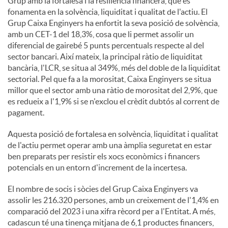
Grup amb la fortalesa i la resiliència financera, que es
fonamenta en la solvència, liquiditat i qualitat de l'actiu. El
Grup Caixa Enginyers ha enfortit la seva posició de solvència,
amb un CET-1 del 18,3%, cosa que li permet assolir un
diferencial de gairebé 5 punts percentuals respecte al del
sector bancari. Així mateix, la principal ràtio de liquiditat
bancària, l'LCR, se situa al 349%, més del doble de la liquiditat
sectorial. Pel que fa a la morositat, Caixa Enginyers se situa
millor que el sector amb una ràtio de morositat del 2,9%, que
es redueix a l'1,9% si se n'exclou el crèdit dubtós al corrent de
pagament.
Aquesta posició de fortalesa en solvència, liquiditat i qualitat
de l'actiu permet operar amb una àmplia seguretat en estar
ben preparats per resistir els xocs econòmics i financers
potencials en un entorn d'increment de la incertesa.
El nombre de socis i sòcies del Grup Caixa Enginyers va
assolir les 216.320 persones, amb un creixement de l'1,4% en
comparació del 2023 i una xifra rècord per a l'Entitat. A més,
cadascun té una tinença mitjana de 6,1 productes financers,