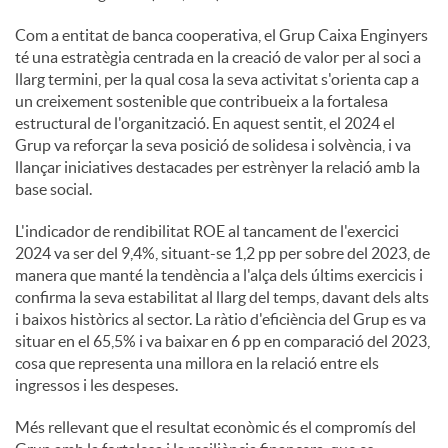
Com a entitat de banca cooperativa, el Grup Caixa Enginyers
té una estratègia centrada en la creació de valor per al soci a
llarg termini, per la qual cosa la seva activitat s'orienta cap a
un creixement sostenible que contribueix a la fortalesa
estructural de l'organització. En aquest sentit, el 2024 el
Grup va reforçar la seva posició de solidesa i solvència, i va
llançar iniciatives destacades per estrènyer la relació amb la
base social.
L'indicador de rendibilitat ROE al tancament de l'exercici
2024 va ser del 9,4%, situant-se 1,2 pp per sobre del 2023, de
manera que manté la tendència a l'alça dels últims exercicis i
confirma la seva estabilitat al llarg del temps, davant dels alts
i baixos històrics al sector. La ràtio d'eficiència del Grup es va
situar en el 65,5% i va baixar en 6 pp en comparació del 2023,
cosa que representa una millora en la relació entre els
ingressos i les despeses.
Més rellevant que el resultat econòmic és el compromís del