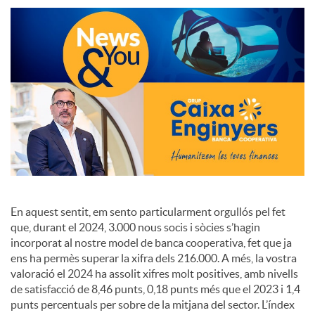
S
o
c
i
a
En aquest sentit, em sento particularment orgullós pel fet
que, durant el 2024, 3.000 nous socis i sòcies s’hagin
l
incorporat al nostre model de banca cooperativa, fet que ja
ens ha permès superar la xifra dels 216.000. A més, la vostra
valoració el 2024 ha assolit xifres molt positives, amb nivells
s
de satisfacció de 8,46 punts, 0,18 punts més que el 2023 i 1,4
punts percentuals per sobre de la mitjana del sector. L’índex