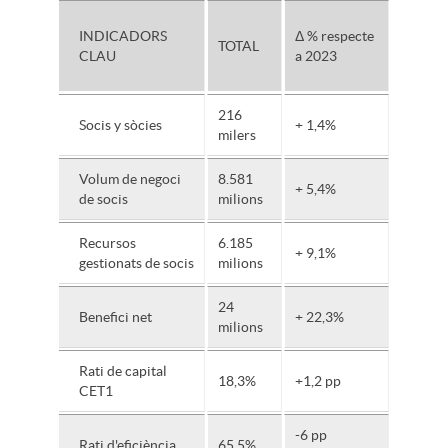
INDICADORS
Δ % respecte
TOTAL
CLAU
a 2023
216
Socis y sòcies
+ 1,4%
milers
Volum de negoci
8.581
+ 5,4%
de socis
milions
Recursos
6.185
+ 9,1%
gestionats de socis
milions
24
Benefici net
+ 22,3%
milions
Rati de capital
18,3%
+1,2 pp
CET1
-6 pp
Rati d'eficiència
65,5%