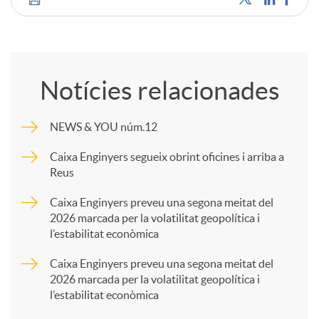
C
o
Notícies relacionades
m
NEWS & YOU núm.12
p
Caixa Enginyers segueix obrint oficines i arriba a
Reus
a
Caixa Enginyers preveu una segona meitat del
2026 marcada per la volatilitat geopolítica i
l’estabilitat econòmica
r
Caixa Enginyers preveu una segona meitat del
2026 marcada per la volatilitat geopolítica i
t
l’estabilitat econòmica