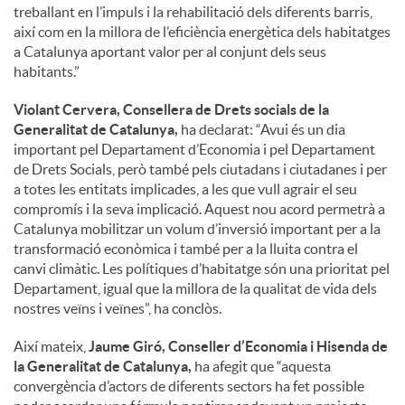
treballant en l’impuls i la rehabilitació dels diferents barris,
així com en la millora de l’eficiència energètica dels habitatges
a Catalunya aportant valor per al conjunt dels seus
habitants.”
Violant Cervera, Consellera de Drets socials de la
Generalitat de Catalunya,
ha declarat: “Avui és un dia
important pel Departament d’Economia i pel Departament
de Drets Socials, però també pels ciutadans i ciutadanes i per
a totes les entitats implicades, a les que vull agrair el seu
compromís i la seva implicació. Aquest nou acord permetrà a
Catalunya mobilitzar un volum d’inversió important per a la
transformació econòmica i també per a la lluita contra el
canvi climàtic. Les polítiques d’habitatge són una prioritat pel
Departament, igual que la millora de la qualitat de vida dels
nostres veïns i veïnes”, ha conclòs.
Així mateix,
Jaume Giró, Conseller d’Economia i Hisenda de
la Generalitat de Catalunya,
ha afegit que “aquesta
convergència d’actors de diferents sectors ha fet possible