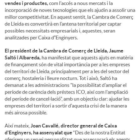
vendes i productes,
com l'accés a nous mercats i la
incorporació de noves tecnologies que els ajudin a assolir una
millor competitivitat. En aquest sentit, la Cambra de Comerç
de Lleida es convertirà en l’antena territorial per captar
possibles necessitats empresarials i, aquestes, seran
analitzades per Caixa d‟Enginyers.
El president de la Cambra de Comerç de Lleida, Jaume
Saltó i Albareda,
ha manifestat que aquests ajuts en matèria
de finançament són de vital importància per a les empreses
del territori de Lleida, principalment per a les del sector del
comerç, hostaleria i lleure nocturn. Tot i això, Saltó ha
demanat a les administracions "la possibilitat d'ampliar el
període de carència dels préstecs ICO, així com l'ampliació
del període de cancel·lació", amb un objectiu clar: ajudar les
empreses del territori a sortir d'aquesta crisi de la manera
més airosa possible.
Així mateix,
Joan Cavallé, director general de Caixa
d'Enginyers, ha assenyalat que
“Des de la nostra Entitat
oferirem un servei personalitzat que assessorarà els agents