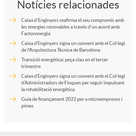
Notícies relacionades
m
Caixa d'Enginyers reafirma el seu compromís amb
les energies renovables a través d'un acord amb
p
Factorenergia
Caixa d’Enginyers signa un conveni amb el Col·legi
a
de l’Arquitectura Tècnica de Barcelona
Transició energètica: peça clau en el tercer
trimestre
r
Caixa d’Enginyers signa un conveni amb el Col·legi
d’Administradors de Finques per seguir impulsant
t
la rehabilitació energètica
Guia de finançament 2022 per a microempreses i
i
pimes
r