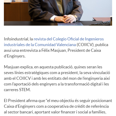
c
o
Infoindustrial, la
revista del Colegio Oficial de Ingenieros
n
industriales de la Comunidad Valenciana
(COIICV), publica
avui una entrevista a Félix Masjuan, President de Caixa
d’Enginyers.
t
Masjuan explica, en aquesta publicació, quines seran les
seves línies estratègiques com a president, la seva vinculació
i
amb el COIICV i amb les entitats del mon de l’enginyeria així
com l’aportació dels enginyers a la transformació digital i les
carreres STEM.
n
El President afirma que “el meu objectiu és seguir posicionant
Caixa d’Enginyers com a cooperativa de crèdit de referència
g
al sector bancari, aportant valor financer i social a famílies,