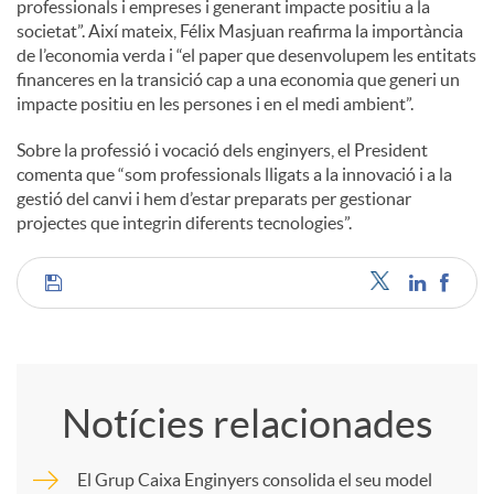
professionals i empreses i generant impacte positiu a la
societat”. Així mateix, Félix Masjuan reafirma la importància
u
de l’economia verda i “el paper que desenvolupem les entitats
financeres en la transició cap a una economia que generi un
impacte positiu en les persones i en el medi ambient”.
t
Sobre la professió i vocació dels enginyers, el President
comenta que “som professionals lligats a la innovació i a la
s
gestió del canvi i hem d’estar preparats per gestionar
projectes que integrin diferents tecnologies”.
C
o
Notícies relacionades
m
El Grup Caixa Enginyers consolida el seu model