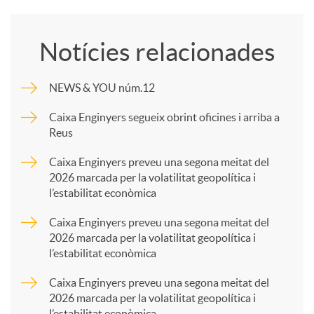
o
Notícies relacionades
m
NEWS & YOU núm.12
p
Caixa Enginyers segueix obrint oficines i arriba a
Reus
a
Caixa Enginyers preveu una segona meitat del
2026 marcada per la volatilitat geopolítica i
l’estabilitat econòmica
r
Caixa Enginyers preveu una segona meitat del
2026 marcada per la volatilitat geopolítica i
t
l’estabilitat econòmica
Caixa Enginyers preveu una segona meitat del
i
2026 marcada per la volatilitat geopolítica i
l’estabilitat econòmica