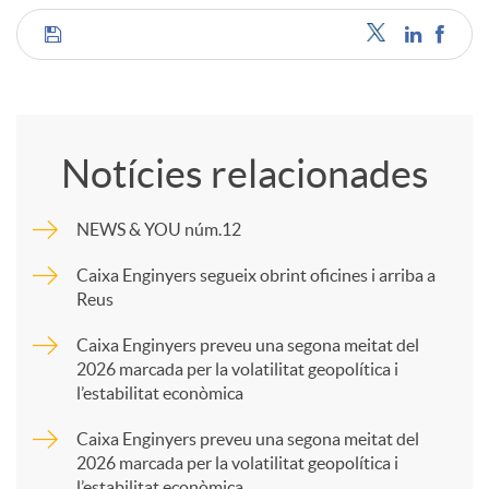
C
o
Notícies relacionades
m
NEWS & YOU núm.12
p
Caixa Enginyers segueix obrint oficines i arriba a
Reus
a
Caixa Enginyers preveu una segona meitat del
2026 marcada per la volatilitat geopolítica i
l’estabilitat econòmica
r
Caixa Enginyers preveu una segona meitat del
2026 marcada per la volatilitat geopolítica i
t
l’estabilitat econòmica