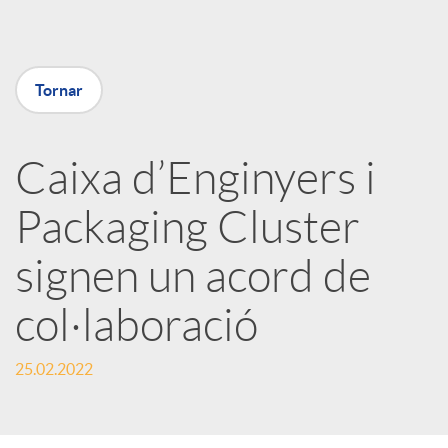
a
Tornar
X
a
Caixa d’Enginyers i
Packaging Cluster
r
signen un acord de
x
col·laboració
e
25.02.2022
s