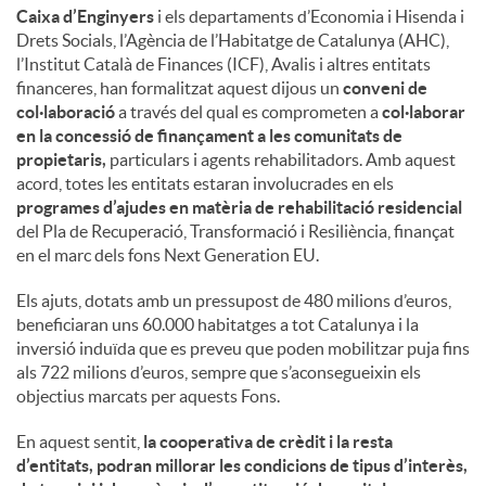
Caixa d’Enginyers
i els departaments d’Economia i Hisenda i
Drets Socials, l’Agència de l’Habitatge de Catalunya (AHC),
l’Institut Català de Finances (ICF), Avalis i altres entitats
financeres, han formalitzat aquest dijous un
conveni de
col·laboració
a través del qual es comprometen a
col·laborar
en la concessió de finançament a les comunitats de
propietaris,
particulars i agents rehabilitadors. Amb aquest
acord, totes les entitats estaran involucrades en els
programes d’ajudes en matèria de rehabilitació residencial
del Pla de Recuperació, Transformació i Resiliència, finançat
en el marc dels fons Next Generation EU.
Els ajuts, dotats amb un pressupost de 480 milions d’euros,
beneficiaran uns 60.000 habitatges a tot Catalunya i la
inversió induïda que es preveu que poden mobilitzar puja fins
als 722 milions d’euros, sempre que s’aconsegueixin els
objectius marcats per aquests Fons.
En aquest sentit,
la cooperativa de crèdit i la resta
d’entitats, podran millorar les condicions de tipus d’interès,