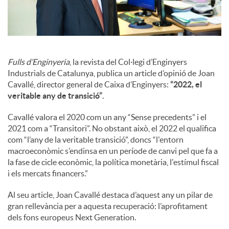
o
c
i
Fulls d’Enginyeria
, la revista del Col·legi d’Enginyers
Industrials de Catalunya, publica un article d’opinió de Joan
Cavallé, director general de Caixa d’Enginyers:
“2022, el
a
veritable any de transició”
.
Cavallé valora el 2020 com un any “Sense precedents” i el
l
2021 com a “Transitori”. No obstant això, el 2022 el qualifica
com “l’any de la veritable transició”, doncs “l'entorn
macroeconòmic s’endinsa en un període de canvi pel que fa a
s
la fase de cicle econòmic, la política monetària, l'estímul fiscal
i els mercats financers.”
Al seu article, Joan Cavallé destaca d’aquest any un pilar de
gran rellevància per a aquesta recuperació: l’aprofitament
dels fons europeus Next Generation.