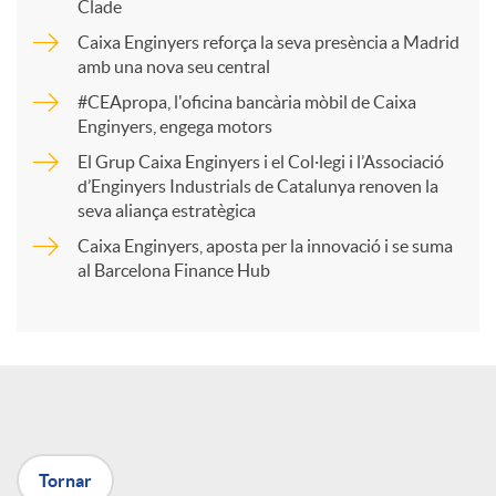
p
Clade
Caixa Enginyers reforça la seva presència a Madrid
a
amb una nova seu central
#CEApropa, l'oficina bancària mòbil de Caixa
Enginyers, engega motors
r
El Grup Caixa Enginyers i el Col·legi i l’Associació
d’Enginyers Industrials de Catalunya renoven la
t
seva aliança estratègica
Caixa Enginyers, aposta per la innovació i se suma
i
al Barcelona Finance Hub
r
a
Tornar