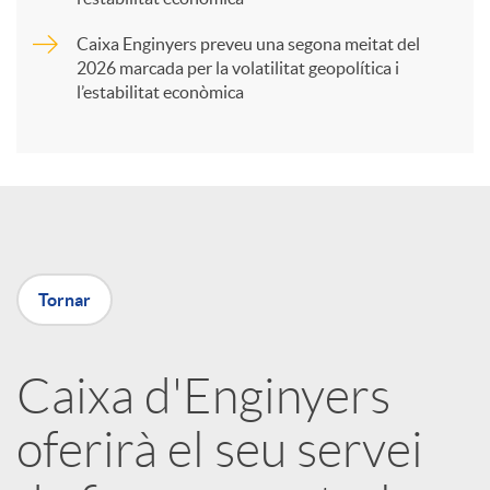
Caixa Enginyers preveu una segona meitat del
i
2026 marcada per la volatilitat geopolítica i
l’estabilitat econòmica
r
a
X
Tornar
a
Caixa d'Enginyers
r
oferirà el seu servei
x