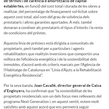
de termini i de carència d’amortització de capital
establertes,
en funció́ del cost total i durada de les obres a
realitzar, del percentatge de finançament sol·licitat sobre
aquest cost total, així́ com del grau de solvència dels
prestataris i altres garanties aportades. A més, també
donaran a conèixer als prestataris el tipus d’interès i la resta
de condicions del préstec.
Aquesta línia de préstecs està dirigida a comunitats de
propietaris, però també per a particulars i agents
rehabilitadors que realitzin inversions que comportin una
millora de l’eficiència energètica i de la sostenibilitat dels
immobles, d’acord amb els criteris marcats per l’Agència de
l’Habitatge de Catalunya en “Línia d’Ajuts a la Rehabilitació
Energètica Residencial”.
Per la seva banda,
Joan Cavallé, director general de Caixa
d’Enginyers,
ha confirmat que “la sostenibilitat de les
propietats residencials son un dels focus mes rellevants del
programa Next Generation i, en aquest sentit, estem molt
satisfets amb aquest acord que ens permetrà seguir