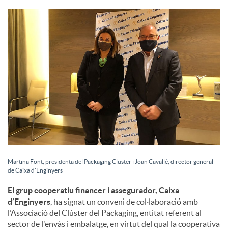
S
o
c
i
a
Martina Font, presidenta del Packaging Cluster i Joan Cavallé, director general
de Caixa d’Enginyers
l
El grup cooperatiu financer i assegurador, Caixa
d’Enginyers
, ha signat un conveni de col·laboració amb
s
l’Associació del Clúster del Packaging, entitat referent al
sector de l'envàs i embalatge, en virtut del qual la cooperativa