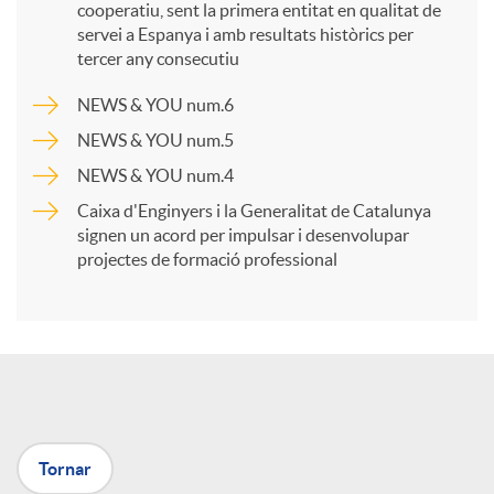
cooperatiu, sent la primera entitat en qualitat de
p
servei a Espanya i amb resultats històrics per
tercer any consecutiu
a
NEWS & YOU num.6
NEWS & YOU num.5
r
NEWS & YOU num.4
Caixa d'Enginyers i la Generalitat de Catalunya
t
signen un acord per impulsar i desenvolupar
projectes de formació professional
i
r
a
Tornar