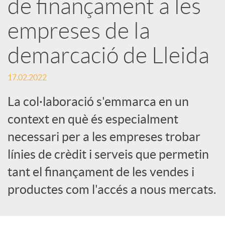
de finançament a les
e
empreses de la
demarcació de Lleida
s
17.02.2022
S
La col·laboració s'emmarca en un
context en què és especialment
o
necessari per a les empreses trobar
c
línies de crèdit i serveis que permetin
tant el finançament de les vendes i
i
productes com l'accés a nous mercats.
a