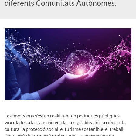
diferents Comunitats Autònomes.
o
c
i
a
l
s
Les inversions s’estan realitzant en polítiques públiques
vinculades a la transició verda, la digitalització, la ciència, la
cultura, la protecció social, el turisme sostenible, el treball,
l’educació i la formació professional. El mecanisme de