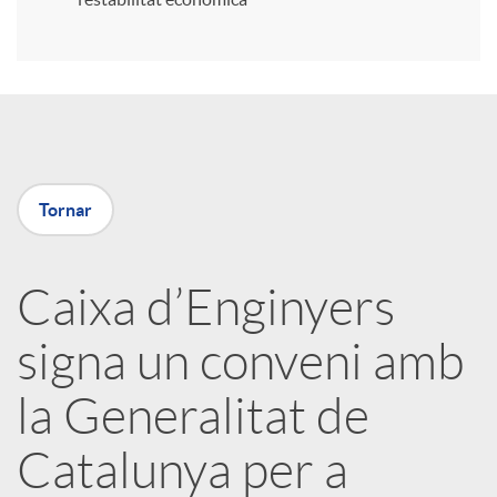
r
a
X
Tornar
a
Caixa d’Enginyers
r
signa un conveni amb
x
la Generalitat de
e
Catalunya per a