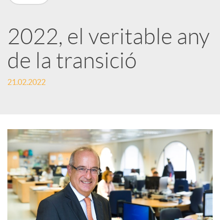
X
a
2022, el veritable any
de la transició
r
21.02.2022
x
e
s
S