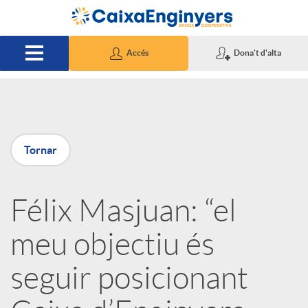
Salta al contingut principal
Accés
Dona't d'alta
P
Tornar
u
Félix Masjuan: “el
b
meu objectiu és
l
seguir posicionant
i