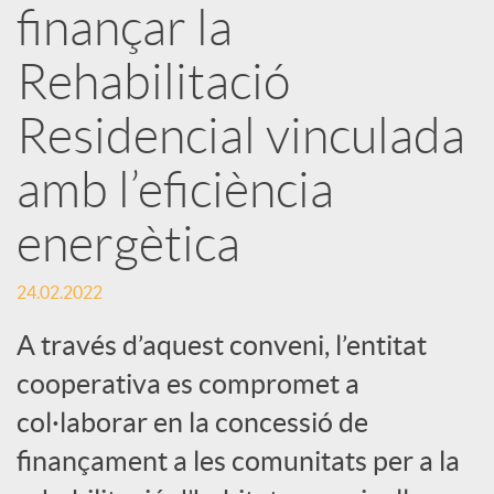
finançar la
s
Rehabilitació
S
Residencial vinculada
o
amb l’eficiència
energètica
c
24.02.2022
i
A través d’aquest conveni, l’entitat
a
cooperativa es compromet a
col·laborar en la concessió de
l
finançament a les comunitats per a la