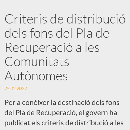
X
Criteris de distribució
a
dels fons del Pla de
r
Recuperació a les
Comunitats
x
Autònomes
e
25.02.2022
s
Per a conèixer la destinació dels fons
del Pla de Recuperació, el govern ha
S
publicat els criteris de distribució a les