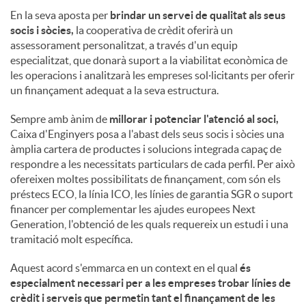
En la seva aposta per
brindar un servei de qualitat als seus
socis i sòcies,
la cooperativa de crèdit oferirà un
assessorament personalitzat, a través d'un equip
especialitzat, que donarà suport a la viabilitat econòmica de
les operacions i analitzarà les empreses sol·licitants per oferir
un finançament adequat a la seva estructura.
Sempre amb ànim de
millorar i potenciar l'atenció al soci,
Caixa d'Enginyers posa a l'abast dels seus socis i sòcies una
àmplia cartera de productes i solucions integrada capaç de
respondre a les necessitats particulars de cada perfil. Per això
ofereixen moltes possibilitats de finançament, com són els
préstecs ECO, la línia ICO, les línies de garantia SGR o suport
financer per complementar les ajudes europees Next
Generation, l'obtenció de les quals requereix un estudi i una
tramitació molt específica.
Aquest acord s'emmarca en un context en el qual
és
especialment necessari per a les empreses trobar línies de
crèdit i serveis que permetin tant el finançament de les