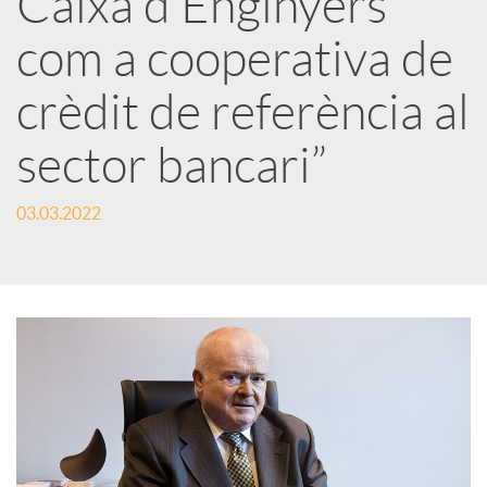
Caixa d’Enginyers
com a cooperativa de
c
crèdit de referència al
a
sector bancari”
d
03.03.2022
o
r
d
e