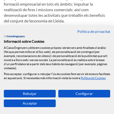
formació empresarial en tots els àmbits; impulsar la
realització de fires i missions comercials; així com
desenvolupar totes les activitats que treballin els beneficis
del conjunt de leconomia de Lleida.
Entre els serveis destaquen la formació, la
Política de privacitat
internacionalització, la informació d'empreses, la innovació i
Informació sobre Cookies
les TIC, la indústria, la legislació, el comerç i la creació
d'empreses.
A Caixa Enginyers utilitzem cookies pròpies i de tercers amb finalitats d'anàlisi
(fet que permet millorar el lloc web), de personalització de contingut (per
exemple, recomanacions de vídeos) i de personalització de la publicitat que se't
mostra a llocs web i xarxes socials. La personalització es realitza sobre la base
d'un perfil elaborat a partir dels teus hàbits de navegació (per exemple, pàgines
C
visitades).
Pots acceptar, configurar o rebutjar l'ús de cookies fent servir els botons facilitats
en aquest avís. Si necessites més informació visita la nostra
Política de Cookies
.
o
Notícies relacionades
Rebutjar
Configurar
m
Acceptar
El Grup Caixa Enginyers consolida el seu model
cooperatiu, sent la primera entitat en qualitat de