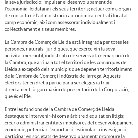
la seva jurisdicció; impulsar el desenvolupament de
l'economia lleidatana i els seus territoris; actuar com a òrgan
de consulta de l'administració autonòmica, central i local al
camp econòmic; així com assessorar individualment i
col·lectivament els seus membres.
La Cambra de Comerç de Lleida està integrada per totes les
persones, naturals i jurídiques, que exerceixin la seva
activitat mercantil, industrial o de serveis a la demarcació de
la Cambra, que arriba a tot el territori de les comarques de
Lleida a excepció dels municipis que depenen territorialment
de la Cambra de Comerç i Indústria de Tàrrega. Aquests
electors tenen dret a participar a ser elegits ia triar
directament lòrgan màxim de presentació de la Corporació,
que és el Ple.
Entre les funcions de la Cambra de Comerç de Lleida
destaquen: intervenir-hi com a àrbitre d'equitat en litigis;
crear o administrar entitats impulsores del desenvolupament
econòmic; potenciar l'exportació; estimular la investigació;
participar en societats de desenvolupament; promoure la