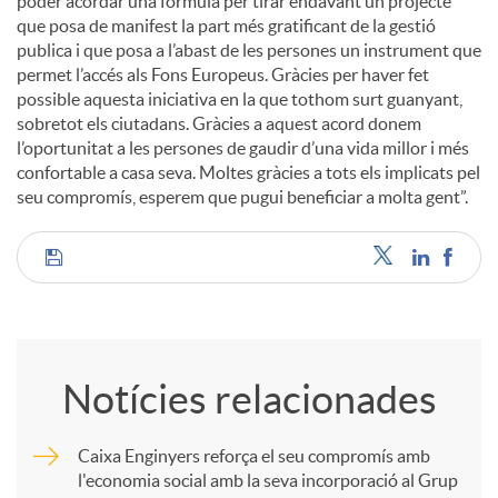
poder acordar una fórmula per tirar endavant un projecte
que posa de manifest la part més gratificant de la gestió
publica i que posa a l’abast de les persones un instrument que
permet l’accés als Fons Europeus. Gràcies per haver fet
possible aquesta iniciativa en la que tothom surt guanyant,
sobretot els ciutadans. Gràcies a aquest acord donem
l’oportunitat a les persones de gaudir d’una vida millor i més
confortable a casa seva. Moltes gràcies a tots els implicats pel
seu compromís, esperem que pugui beneficiar a molta gent”.
C
o
Notícies relacionades
m
Caixa Enginyers reforça el seu compromís amb
l'economia social amb la seva incorporació al Grup