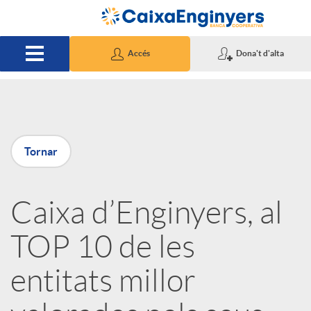
Salta al contingut principal
Accés
Dona't d'alta
P
Tornar
u
Caixa d’Enginyers, al
b
TOP 10 de les
l
entitats millor
i