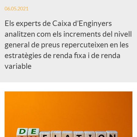
x
06.05.2021
e
Els experts de Caixa d’Enginyers
analitzen com els increments del nivell
s
general de preus repercuteixen en les
estratègies de renda fixa i de renda
S
variable
o
c
i