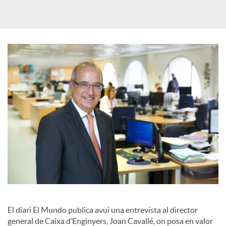
a
X
a
r
x
e
s
El diari El Mundo publica avui una entrevista al director
general de Caixa d’Enginyers, Joan Cavallé, on posa en valor