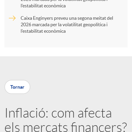
t
l’estabilitat econòmica
Caixa Enginyers preveu una segona meitat del
i
2026 marcada per la volatilitat geopolítica i
l’estabilitat econòmica
r
a
X
Tornar
a
Inflació: com afecta
r
els mercats financers?