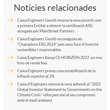
Notícies relacionades
m
Caixa Enginyers Gestió renova la seva posició com
a primera Entitat a obtenir la certificació ASG
p
atorgada per MainStreet Partners
Caixa Enginyers Gestió reconeguda als
a
“Champions ESG 2024” pels seus fons d'inversió
sostenibles i responsables
Caixa Enginyers llança CE HORIZON 2027, un nou
r
fons de renda fixa
Caixa Enginyers preveu una estabilització de la
t
inflació superior al 2%
Caixa d'Enginyers renova la seva adhesió al “2022
i
Global Investor Statement to Governments on the
Climate Crisis” reforçant així el seu compromís
amb el medi ambient
r