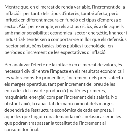
Mentre que, en el mercat de renda variable, l’increment de la
inflació i, per tant, dels tipus d’interès, també afecta, però
influeix en diferent mesura en funció del tipus d’empresa o
sector. Així, per exemple, en els actius cíclics, és a dir, aquells
amb major sensibilitat econòmica -sector energètic, financer i
industrial- tendeixen a comportar-se millor que els defensius
-sector salut, béns bàsics, béns públics i tecnològic- en
períodes d’increment de les expectatives d’inflació.
Per analitzar l’efecte de la inflació en el mercat de valors, és
necessari dividir entre l’impacte en els resultats econòmics i
les valoracions. En primer lloc, l’increment dels preus afecta
els marges operatius, tant per increment del preu de les
entrades del cost de producció (matèries primeres,
maquinària, energia) com per l’increment dels salaris. No
obstant això, la capacitat de manteniment dels marges
dependrà de l’estructura econòmica de cada empresa, i
aquelles que tinguin una demanda més inelàstica seran les
que podran traspassar la totalitat de l’increment al
consumidor final.