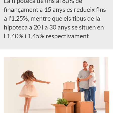
La hipoteca de fins al 60% de
S
finançament a 15 anys es redueix fins
a l’1,25%, mentre que els tipus de la
o
hipoteca a 20 i a 30 anys se situen en
l’1,40% i 1,45% respectivament
c
i
a
l
s