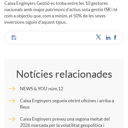
Caixa Enginyers Gestió es troba entre les 10 gestores
nacionals amb major patrimoni d'actius sota gestió ISR i té
com a objectiu que, com a mínim, el 50% de les seves
inversions siguin d'aquest tipus.
C
o
Notícies relacionades
m
NEWS & YOU núm.12
p
Caixa Enginyers segueix obrint oficines i arriba a
Reus
a
Caixa Enginyers preveu una segona meitat del
2026 marcada per la volatilitat geopolítica i