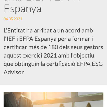
Espanya
S
04.05.2021
o
L'Entitat ha arribat a un acord amb
l'IEF i EFPA Espanya per a formar i
c
certificar més de 180 dels seus gestors
aquest exercici 2021 amb l'objectiu
i
que obtinguin la certificació EFPA ESG
Advisor
a
l
s