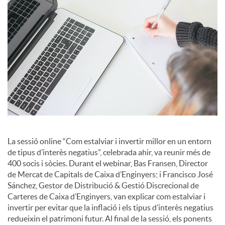
i
a
l
s
La sessió online “Com estalviar i invertir millor en un entorn
de tipus d’interès negatius”, celebrada ahir, va reunir més de
400 socis i sòcies. Durant el webinar, Bas Fransen, Director
de Mercat de Capitals de Caixa d’Enginyers; i Francisco José
Sánchez, Gestor de Distribució & Gestió Discrecional de
Carteres de Caixa d’Enginyers, van explicar com estalviar i
invertir per evitar que la inflació i els tipus d’interès negatius
redueixin el patrimoni futur. Al final de la sessió, els ponents