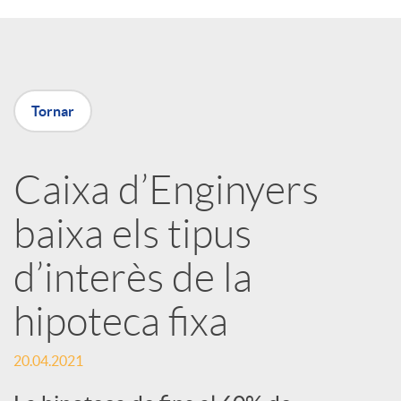
a
X
Tornar
a
Caixa d’Enginyers
r
baixa els tipus
x
d’interès de la
e
hipoteca fixa
s
20.04.2021