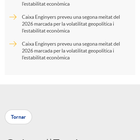
l’estabilitat econòmica
r
Caixa Enginyers preveu una segona meitat del
2026 marcada per la volatilitat geopolítica i
t
l’estabilitat econòmica
Caixa Enginyers preveu una segona meitat del
i
2026 marcada per la volatilitat geopolítica i
l’estabilitat econòmica
r
a
X
Tornar
a