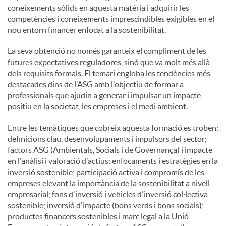
coneixements sòlids en aquesta matèria i adquirir les
competències i coneixements imprescindibles exigibles en el
nou entorn financer enfocat a la sostenibilitat.
La seva obtenció no només garanteix el compliment de les
futures expectatives reguladores, sinó que va molt més allà
dels requisits formals. El temari engloba les tendències més
destacades dins de l’ASG amb l'objectiu de formar a
professionals que ajudin a generar i impulsar un impacte
positiu en la societat, les empreses i el medi ambient.
Entre les temàtiques que cobreix aquesta formació es troben:
definicions clau, desenvolupaments i impulsors del sector;
factors ASG (Ambientals, Socials i de Governança) i impacte
en l'anàlisi i valoració d'actius; enfocaments i estratègies en la
inversió sostenible; participació activa i compromís de les
empreses elevant la importància de la sostenibilitat a nivell
empresarial; fons d'inversió i vehicles d'inversió col·lectiva
sostenible; inversió d'impacte (bons verds i bons socials);
productes financers sostenibles i marc legal a la Unió