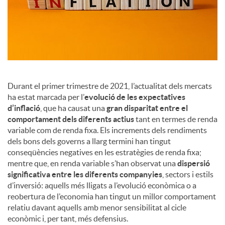
a
l
s
Durant el primer trimestre de 2021, l’actualitat dels mercats
ha estat marcada per l’
evolució de les expectatives
d’inflació
, que ha causat una
gran disparitat entre el
comportament dels diferents actius
tant en termes de renda
variable com de renda fixa. Els increments dels rendiments
dels bons dels governs a llarg termini han tingut
conseqüències negatives en les estratègies de renda fixa;
mentre que, en renda variable s’han observat una
dispersió
significativa entre les diferents companyies
, sectors i estils
d’inversió: aquells més lligats a l’evolució econòmica o a
reobertura de l’economia han tingut un millor comportament
relatiu davant aquells amb menor sensibilitat al cicle
econòmic i, per tant, més defensius.