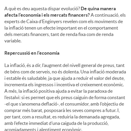
A què es deu aquesta dispar evolució?
De quina manera
afecta l’economia i els mercats financers?
A continuació, els
experts de Caixa d’Enginyers revelen com els moviments de
la inflació tenen un efecte important en el comportament
dels mercats financers, tant de renda fixa com de renda
variable.
Repercussió en l’economia
La inflació, és a dir, l’augment del nivell general de preus, tant
de béns com de serveis, no és dolenta. Una inflació moderada
i estable és saludable, ja que ajuda a reduir el valor del deute,
incrementa els ingressos i incentiva el creixement econòmic.
A més, la inflació positiva ajuda a evitar la paradoxa de
l’estalvi: si es permet que els preus caiguin de forma constant
-el que s’anomena deflació-, el consumidor, amb l’objectiu de
comprar més barat, posposarà les seves compres a futur. I,
per tant, com a resultat, es reduiria la demanada agregada,
amb l’efecte immediat d’una caiguda de la producció,
acomiadaments i alentiment econòmic.