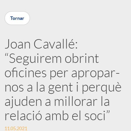
m
u
p
Tornar
t
a
Joan Cavallé:
s
“Seguirem obrint
r
oficines per apropar-
t
nos a la gent i perquè
i
ajuden a millorar la
r
relació amb el soci”
11.05.2021