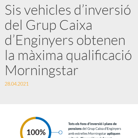
Sis vehicles d’inversió
r
del Grup Caixa
x
d’Enginyers obtenen
e
la màxima qualificació
Morningstar
s
28.04.2021
S
o
c