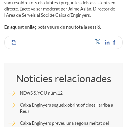
van resoldre tots els dubtes i preguntes dels assistents en
directe. L’acte va ser moderat per Jaime Asián, Director de
l’Àrea de Serveis al Soci de Caixa d’Enginyers.
En aquest enllaç pots veure de nou tota la sessió.
C
o
Notícies relacionades
m
NEWS & YOU núm.12
p
Caixa Enginyers segueix obrint oficines i arriba a
Reus
a
Caixa Enginyers preveu una segona meitat del