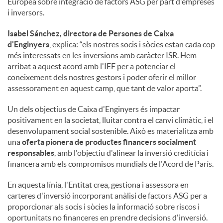
Europea sobre integració de factors ASG per part d'empreses
i inversors.
Isabel Sánchez, directora de Persones de Caixa
d'Enginyers
, explica: “els nostres socis i sòcies estan cada cop
més interessats en les inversions amb caràcter ISR. Hem
arribat a aquest acord amb l'IEF per a potenciar el
coneixement dels nostres gestors i poder oferir el millor
assessorament en aquest camp, que tant de valor aporta”.
Un dels objectius de Caixa d'Enginyers és impactar
positivament en la societat, lluitar contra el canvi climàtic, i el
desenvolupament social sostenible. Això es materialitza amb
una
oferta pionera de productes financers socialment
responsables
, amb l'objectiu d'alinear la inversió creditícia i
financera amb els compromisos mundials de l'Acord de París.
En aquesta línia, l'Entitat crea, gestiona i assessora en
carteres d'inversió incorporant anàlisi de factors ASG per a
proporcionar als socis i sòcies la informació sobre riscos i
oportunitats no financeres en prendre decisions d'inversió.