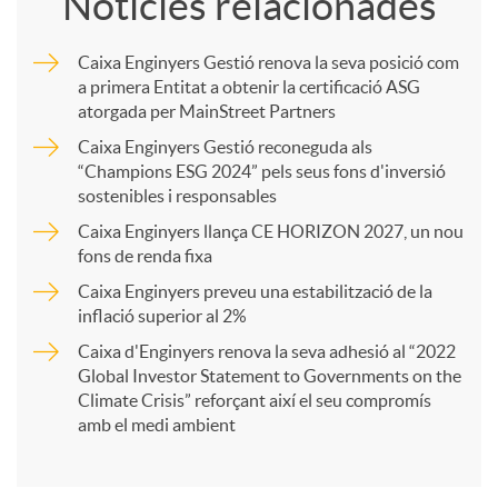
Notícies relacionades
m
Caixa Enginyers Gestió renova la seva posició com
a primera Entitat a obtenir la certificació ASG
p
atorgada per MainStreet Partners
Caixa Enginyers Gestió reconeguda als
a
“Champions ESG 2024” pels seus fons d'inversió
sostenibles i responsables
Caixa Enginyers llança CE HORIZON 2027, un nou
r
fons de renda fixa
Caixa Enginyers preveu una estabilització de la
t
inflació superior al 2%
Caixa d'Enginyers renova la seva adhesió al “2022
i
Global Investor Statement to Governments on the
Climate Crisis” reforçant així el seu compromís
amb el medi ambient
r