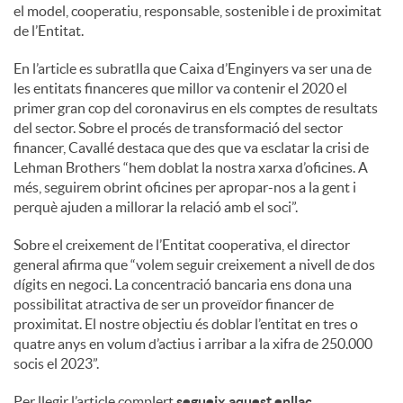
S
el model, cooperatiu, responsable, sostenible i de proximitat
de l’Entitat.
o
En l’article es subratlla que Caixa d’Enginyers va ser una de
les entitats financeres que millor va contenir el 2020 el
primer gran cop del coronavirus en els comptes de resultats
c
del sector. Sobre el procés de transformació del sector
financer, Cavallé destaca que des que va esclatar la crisi de
Lehman Brothers “hem doblat la nostra xarxa d’oficines. A
i
més, seguirem obrint oficines per apropar-nos a la gent i
perquè ajuden a millorar la relació amb el soci”.
a
Sobre el creixement de l’Entitat cooperativa, el director
general afirma que “volem seguir creixement a nivell de dos
l
dígits en negoci. La concentració bancaria ens dona una
possibilitat atractiva de ser un proveïdor financer de
proximitat. El nostre objectiu és doblar l’entitat en tres o
s
quatre anys en volum d’actius i arribar a la xifra de 250.000
socis el 2023”.
Per llegir l’article complert
segueix aquest enllaç
.