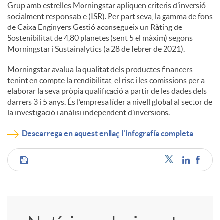
Grup amb estrelles Morningstar apliquen criteris d’inversió
socialment responsable (ISR). Per part seva, la gamma de fons
de Caixa Enginyers Gestió aconsegueix un Ràting de
Sostenibilitat de 4,80 planetes (sent 5 el màxim) segons
Morningstar i Sustainalytics (a 28 de febrer de 2021).
Morningstar avalua la qualitat dels productes financers
tenint en compte la rendibilitat, el risc i les comissions per a
elaborar la seva pròpia qualificació a partir de les dades dels
darrers 3 i 5 anys. És l’empresa líder a nivell global al sector de
la investigació i anàlisi independent d’inversions.
Descarrega en aquest enllaç l'infografía completa
C
o