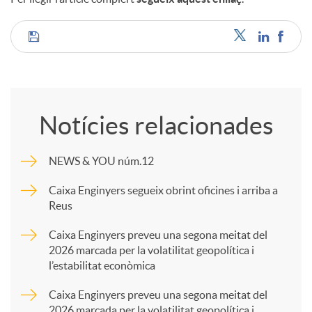
C
o
Notícies relacionades
m
NEWS & YOU núm.12
p
Caixa Enginyers segueix obrint oficines i arriba a
Reus
a
Caixa Enginyers preveu una segona meitat del
2026 marcada per la volatilitat geopolítica i
l’estabilitat econòmica
r
Caixa Enginyers preveu una segona meitat del
2026 marcada per la volatilitat geopolítica i