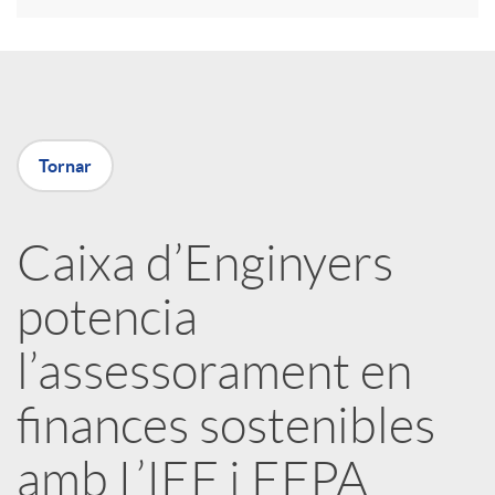
a
X
Tornar
a
Caixa d’Enginyers
r
potencia
x
l’assessorament en
e
finances sostenibles
amb L’IEF i EFPA
s