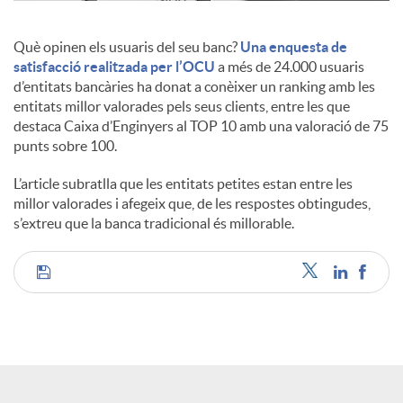
c
Què opinen els usuaris del seu banc?
Una enquesta de
satisfacció realitzada per l’OCU
a més de 24.000 usuaris
d’entitats bancàries ha donat a conèixer un ranking amb les
o
entitats millor valorades pels seus clients, entre les que
destaca Caixa d’Enginyers al TOP 10 amb una valoració de 75
punts sobre 100.
n
L’article subratlla que les entitats petites estan entre les
millor valorades i afegeix que, de les respostes obtingudes,
t
s’extreu que la banca tradicional és millorable.
i
C
n
o
g