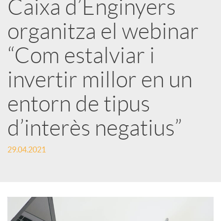
Caixa d’Enginyers
r
organitza el webinar
x
“Com estalviar i
e
invertir millor en un
entorn de tipus
s
d’interès negatius”
S
29.04.2021
o
c