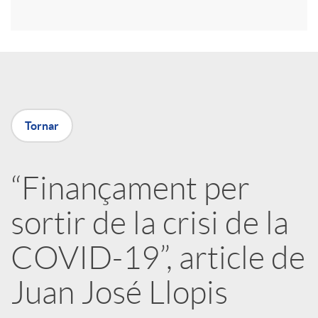
r
a
X
Tornar
a
“Finançament per
r
sortir de la crisi de la
x
COVID-19”, article de
e
Juan José Llopis