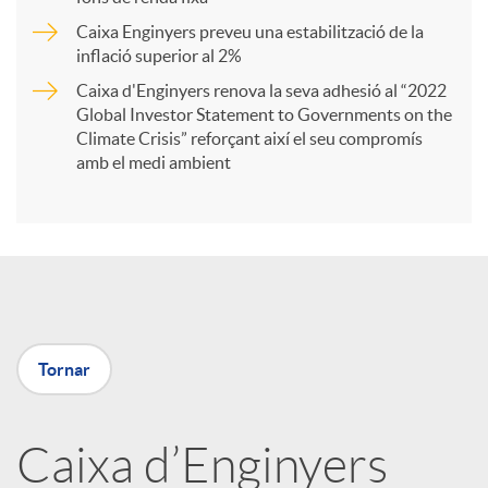
Caixa Enginyers preveu una estabilització de la
t
inflació superior al 2%
Caixa d'Enginyers renova la seva adhesió al “2022
i
Global Investor Statement to Governments on the
Climate Crisis” reforçant així el seu compromís
amb el medi ambient
r
a
X
Tornar
a
Caixa d’Enginyers
r