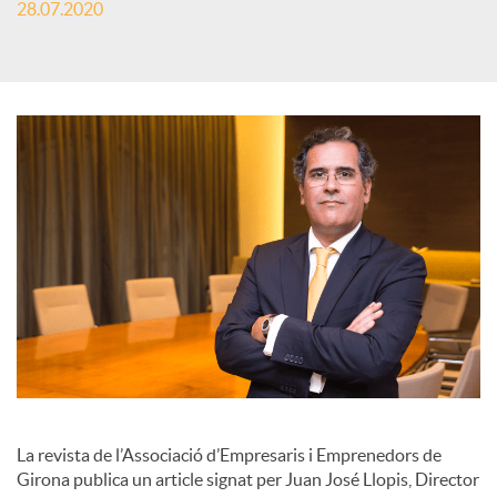
28.07.2020
s
S
o
c
i
a
l
La revista de l’Associació d’Empresaris i Emprenedors de
Girona publica un article signat per Juan José Llopis, Director