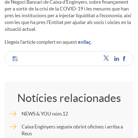
de Negoci Bancari de Caixa d’Enginyers, sobre finançament
s
per a sortir de la crisi de la COVID-19 i les mesures que han
pres les institucions per a injectar liquiditat a l’economia, així
com les que ha pres l’Entitat per ajudar als socis i sòcies en la
situació actual.
Llegeix l’article complert en aquest
enllaç
.
C
o
Notícies relacionades
m
NEWS & YOU núm.12
p
Caixa Enginyers segueix obrint oficines i arriba a
Reus