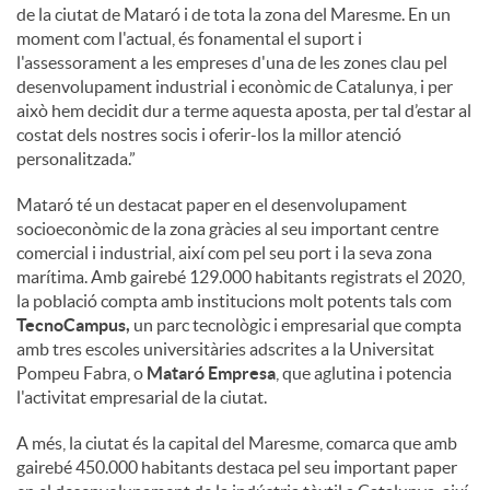
de la ciutat de Mataró i de tota la zona del Maresme. En un
moment com l'actual, és fonamental el suport i
l'assessorament a les empreses d'una de les zones clau pel
desenvolupament industrial i econòmic de Catalunya, i per
això hem decidit dur a terme aquesta aposta, per tal d’estar al
costat dels nostres socis i oferir-los la millor atenció
personalitzada.”
Mataró té un destacat paper en el desenvolupament
socioeconòmic de la zona gràcies al seu important centre
comercial i industrial, així com pel seu port i la seva zona
marítima. Amb gairebé 129.000 habitants registrats el 2020,
la població compta amb institucions molt potents tals com
TecnoCampus,
un parc tecnològic i empresarial que compta
amb tres escoles universitàries adscrites a la Universitat
Pompeu Fabra, o
Mataró Empresa
, que aglutina i potencia
l'activitat empresarial de la ciutat.
A més, la ciutat és la capital del Maresme, comarca que amb
gairebé 450.000 habitants destaca pel seu important paper