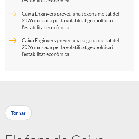
l’estabilitat econòmica
r
Caixa Enginyers preveu una segona meitat del
2026 marcada per la volatilitat geopolítica i
t
l’estabilitat econòmica
Caixa Enginyers preveu una segona meitat del
i
2026 marcada per la volatilitat geopolítica i
l’estabilitat econòmica
r
a
X
Tornar
a