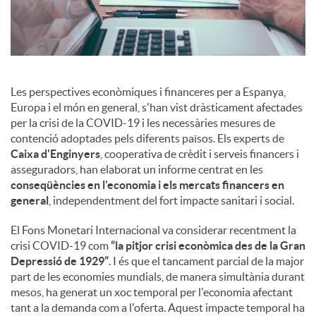
s
Les perspectives econòmiques i financeres per a Espanya,
Europa i el món en general, s'han vist dràsticament afectades
per la crisi de la COVID-19 i les necessàries mesures de
contenció adoptades pels diferents països. Els experts de
Caixa d'Enginyers
, cooperativa de crèdit i serveis financers i
asseguradors, han elaborat un informe centrat en les
conseqüències en l'economia i els mercats financers en
general
, independentment del fort impacte sanitari i social.
El Fons Monetari Internacional va considerar recentment la
crisi COVID-19 com
“la pitjor crisi econòmica des de la Gran
Depressió de 1929”
. I és que el tancament parcial de la major
part de les economies mundials, de manera simultània durant
mesos, ha generat un xoc temporal per l'economia afectant
tant a la demanda com a l'oferta. Aquest impacte temporal ha