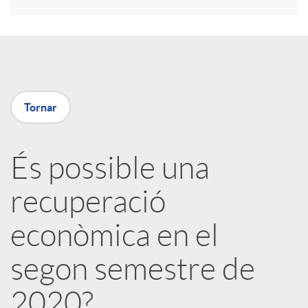
r
a
X
Tornar
a
És possible una
r
recuperació
x
econòmica en el
e
segon semestre de
2020?