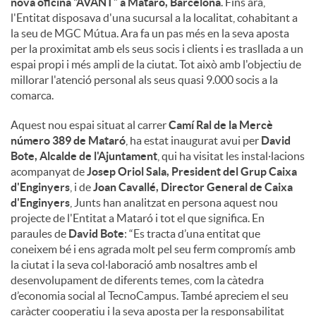
nova oficina “AVANT” a Mataró, Barcelona
. Fins ara,
l'Entitat disposava d'una sucursal a la localitat, cohabitant a
la seu de MGC Mútua. Ara fa un pas més en la seva aposta
per la proximitat amb els seus socis i clients i es trasllada a un
espai propi i més ampli de la ciutat. Tot això amb l'objectiu de
millorar l'atenció personal als seus quasi 9.000 socis a la
comarca.
Aquest nou espai situat al carrer
Camí Ral de la Mercè
número 389 de Mataró
, ha estat inaugurat avui per
David
Bote, Alcalde de l'Ajuntament
, qui ha visitat les instal·lacions
acompanyat de
Josep Oriol Sala, President del Grup Caixa
d'Enginyers
, i de
Joan Cavallé, Director General de Caixa
d'Enginyers
, Junts han analitzat en persona aquest nou
projecte de l'Entitat a Mataró i tot el que significa. En
paraules de
David Bote
: “Es tracta d’una entitat que
coneixem bé i ens agrada molt pel seu ferm compromís amb
la ciutat i la seva col·laboració amb nosaltres amb el
desenvolupament de diferents temes, com la càtedra
d’economia social al TecnoCampus. També apreciem el seu
caràcter cooperatiu i la seva aposta per la responsabilitat