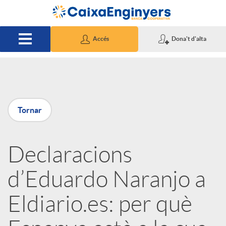
Salta al contingut principal
Accés
Dona't d'alta
P
Tornar
u
Declaracions
b
d’Eduardo Naranjo a
l
Eldiario.es: per què
i