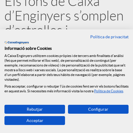
Els fons de Caixa
r
d’Enginyers s’omplen
x
d’estrelles i
Política de privacitat
e
encapçalen els
Informació sobre Cookies
rankings
A Caixa Enginyers utilitzem cookies pròpies i de tercers amb finalitats d'anàlisi
s
(fet que permet millorar el lloc web), de personalització de contingut (per
exemple, recomanacions de vídeos) i de personalització de la publicitat que se't
mostra a llocs web i xarxes socials. La personalització es realitza sobre la base
21.07.2020
d'un perfil elaborat a partir dels teus hàbits de navegació (per exemple, pàgines
S
visitades).
Pots acceptar, configurar o rebutjar l'ús de cookies fent servir els botons facilitats
en aquest avís. Si necessites més informació visita la nostra
Política de Cookies
.
o
Rebutjar
Configurar
c
Acceptar