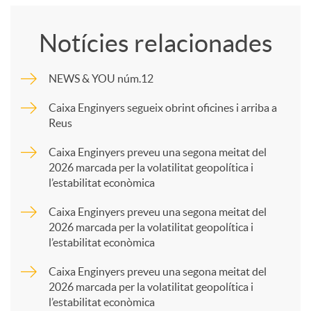
o
Notícies relacionades
m
NEWS & YOU núm.12
p
Caixa Enginyers segueix obrint oficines i arriba a
Reus
a
Caixa Enginyers preveu una segona meitat del
2026 marcada per la volatilitat geopolítica i
l’estabilitat econòmica
r
Caixa Enginyers preveu una segona meitat del
2026 marcada per la volatilitat geopolítica i
t
l’estabilitat econòmica
Caixa Enginyers preveu una segona meitat del
i
2026 marcada per la volatilitat geopolítica i
l’estabilitat econòmica