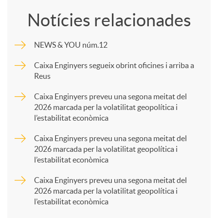
o
Notícies relacionades
m
NEWS & YOU núm.12
p
Caixa Enginyers segueix obrint oficines i arriba a
Reus
a
Caixa Enginyers preveu una segona meitat del
2026 marcada per la volatilitat geopolítica i
l’estabilitat econòmica
r
Caixa Enginyers preveu una segona meitat del
2026 marcada per la volatilitat geopolítica i
t
l’estabilitat econòmica
Caixa Enginyers preveu una segona meitat del
i
2026 marcada per la volatilitat geopolítica i
l’estabilitat econòmica