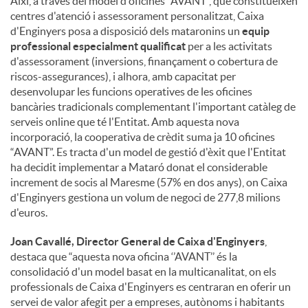
Així, a través del model d'oficines “AVANT”, que constitueixen
centres d'atenció i assessorament personalitzat, Caixa
d'Enginyers posa a disposició dels mataronins un
equip
professional especialment qualificat
per a les activitats
d'assessorament (inversions, finançament o cobertura de
riscos-assegurances), i alhora, amb capacitat per
desenvolupar les funcions operatives de les oficines
bancàries tradicionals complementant l'important catàleg de
serveis online que té l'Entitat. Amb aquesta nova
incorporació, la cooperativa de crèdit suma ja 10 oficines
“AVANT”. Es tracta d'un model de gestió d'èxit que l'Entitat
ha decidit implementar a Mataró donat el considerable
increment de socis al Maresme (57% en dos anys), on Caixa
d'Enginyers gestiona un volum de negoci de 277,8 milions
d'euros.
Joan Cavallé, Director General de Caixa d'Enginyers
,
destaca que “aquesta nova oficina ‘’AVANT’’ és la
consolidació d'un model basat en la multicanalitat, on els
professionals de Caixa d'Enginyers es centraran en oferir un
servei de valor afegit per a empreses, autònoms i habitants