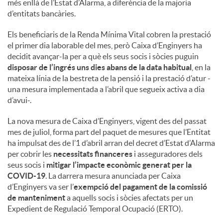
més enllà de l’Estat d’Alarma, a diferència de la majoria
d’entitats bancàries.
Els beneficiaris de la Renda Mínima Vital cobren la prestació
el primer dia laborable del mes, però Caixa d’Enginyers ha
decidit avançar-la per a què els seus socis i sòcies puguin
disposar de l’ingrés uns dies abans de la data habitual
, en la
mateixa línia de la bestreta de la pensió i la prestació d’atur -
una mesura implementada a l’abril que segueix activa a dia
d’avui-.
La nova mesura de Caixa d’Enginyers, vigent des del passat
mes de juliol, forma part del paquet de mesures que l’Entitat
ha impulsat des de l’1 d’abril arran del decret d’Estat d’Alarma
per cobrir les
necessitats financeres
i asseguradores dels
seus socis i
mitigar l’impacte econòmic generat per la
COVID-19
. La darrera mesura anunciada per Caixa
d’Enginyers va ser l’
exempció del pagament de la comissió
de manteniment
a aquells socis i sòcies afectats per un
Expedient de Regulació Temporal Ocupació (ERTO).