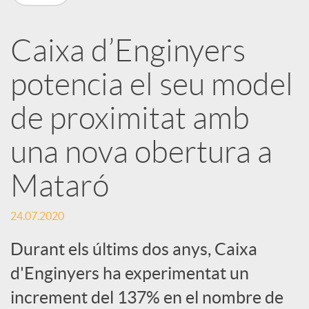
a
Caixa d’Enginyers
r
potencia el seu model
x
de proximitat amb
e
una nova obertura a
Mataró
s
24.07.2020
S
Durant els últims dos anys, Caixa
d'Enginyers ha experimentat un
o
increment del 137% en el nombre de