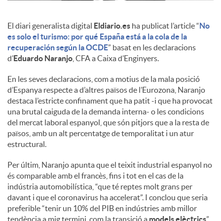
c
El diari generalista digital
Eldiario.es
ha publicat l’article “
No
es solo el turismo: por qué España está a la cola de la
recuperación según la OCDE
” basat en les declaracions
o
d’
Eduardo Naranjo
, CFA a Caixa d’Enginyers.
En les seves declaracions, com a motius de la mala posició
n
d’Espanya respecte a d’altres països de l’Eurozona, Naranjo
destaca l’estricte confinament que ha patit -i que ha provocat
una brutal caiguda de la demanda interna- o les condicions
t
del mercat laboral espanyol, que són pitjors que a la resta de
països, amb un alt percentatge de temporalitat i un atur
estructural.
i
Per últim, Naranjo apunta que el teixit industrial espanyol no
és comparable amb el francès, fins i tot en el cas de la
n
indústria automobilística, “que té reptes molt grans per
davant i que el coronavirus ha accelerat”. I conclou que seria
preferible “tenir un 10% del PIB en indústries amb millor
g
tendència a mig termini, com la transició a
models elèctrics
”.