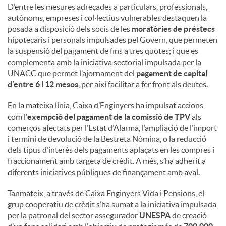
D’entre les mesures adreçades a particulars, professionals,
autònoms, empreses i col·lectius vulnerables destaquen la
posada a disposició dels socis de les
moratòries de préstecs
hipotecaris i personals impulsades pel Govern, que permeten
la suspensió del pagament de fins a tres quotes; i que es
complementa amb la iniciativa sectorial impulsada per la
UNACC que permet l’ajornament del
pagament de capital
d’entre 6 i 12 mesos
, per així facilitar a fer front als deutes.
En la mateixa línia, Caixa d’Enginyers ha impulsat accions
com l’
exempció del pagament de la comissió de TPV
als
comerços afectats per l’Estat d’Alarma, l’ampliació de l’import
i termini de devolució de la Bestreta Nòmina, o la reducció
dels tipus d’interès dels pagaments aplaçats en les compres i
fraccionament amb targeta de crèdit. A més, s’ha adherit a
diferents iniciatives públiques de finançament amb aval.
Tanmateix, a través de Caixa Enginyers Vida i Pensions, el
grup cooperatiu de crèdit s’ha sumat a la iniciativa impulsada
per la patronal del sector assegurador
UNESPA
de creació