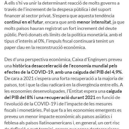
A ells s’hi va unir la determinant reacció de molts governs a
través de l'increment de la despesa pública i del suport
financer al sector privat. S'espera que aquesta tendència
continuï en el futur
, encara que amb
menor intensitat
, ja que
molts països hauran registrat un fort increment del deute
públic. Però donats els límits de la política monetària, amb el
tipus d'interès al 0%, l'impuls fiscal continuarà tenint un
paper clau en la reconstrucció econòmica.
Des d'una perspectiva econòmica, Caixa d'Enginyers preveu
una
històrica desacceleració de l'economia mundial pels
efectes de la COVID-19, amb una caiguda del PIB del 4,9%
.
De cara a 2021 s'espera una forta recuperació a la majoria de
països, tot i que la clau radicarà en la divergència entre ells. A
les economies desenvolupades, l'Entitat espera una
caiguda
del PIB del 8% i una recuperació durant 2021
en funció de
l'evolució de la COVID-19 i de l'impacte de les mesures
fiscals i monetàries. Pel que fa a les economies emergents es
preveu un menor impacte econòmic als països asiàtics i
feblesa als països llatinoamericans i, en general, un cert risc