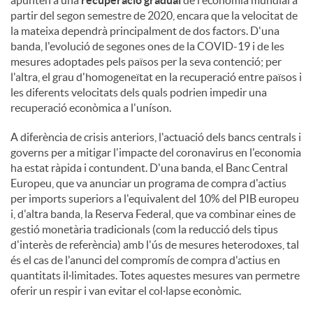
apunten a una
recuperació gradual
de l'economia mundial a
partir del segon semestre de 2020, encara que la velocitat de
la mateixa dependrà principalment de dos factors. D'una
banda, l'evolució de segones ones de la COVID-19 i de les
mesures adoptades pels països per la seva contenció; per
l'altra, el grau d'homogeneïtat en la recuperació entre països i
les diferents velocitats dels quals podrien impedir una
recuperació econòmica a l'uníson.
A diferència de crisis anteriors, l'actuació dels bancs centrals i
governs per a mitigar l'impacte del coronavirus en l'economia
ha estat ràpida i contundent. D'una banda, el Banc Central
Europeu, que va anunciar un programa de compra d'actius
per imports superiors a l'equivalent del 10% del PIB europeu
i, d'altra banda, la Reserva Federal, que va combinar eines de
gestió monetària tradicionals (com la reducció dels tipus
d'interès de referència) amb l'ús de mesures heterodoxes, tal
és el cas de l'anunci del compromís de compra d'actius en
quantitats il·limitades. Totes aquestes mesures van permetre
oferir un respir i van evitar el col·lapse econòmic.