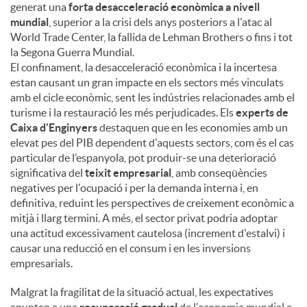
generat una
forta desacceleració econòmica a nivell
mundial
, superior a la crisi dels anys posteriors a l'atac al
World Trade Center, la fallida de Lehman Brothers o fins i tot
la Segona Guerra Mundial.
El confinament, la desacceleració econòmica i la incertesa
estan causant un gran impacte en els sectors més vinculats
amb el cicle econòmic, sent les indústries relacionades amb el
turisme i la restauració les més perjudicades. Els
experts de
Caixa d'Enginyers
destaquen que en les economies amb un
elevat pes del PIB dependent d'aquests sectors, com és el cas
particular de l’espanyola, pot produir-se una deterioració
significativa del
teixit empresarial
, amb conseqüències
negatives per l'ocupació i per la demanda interna i, en
definitiva, reduint les perspectives de creixement econòmic a
mitjà i llarg termini. A més, el sector privat podria adoptar
una actitud excessivament cautelosa (increment d'estalvi) i
causar una reducció en el consum i en les inversions
empresarials.
Malgrat la fragilitat de la situació actual, les expectatives