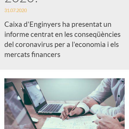
s
31.07.2020
S
Caixa d'Enginyers ha presentat un
informe centrat en les conseqüències
o
del coronavirus per a l'economia i els
c
mercats financers
i
a
l