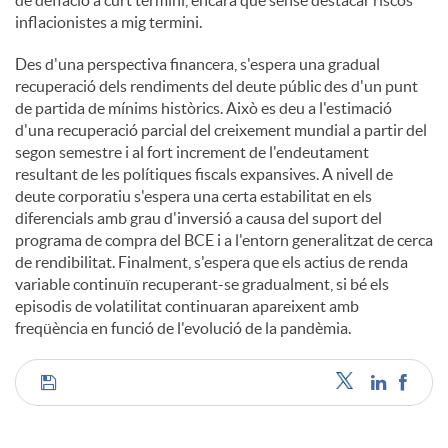
de deflació a curt termini, encara que sense destacar riscos
inflacionistes a mig termini.
Des d'una perspectiva financera, s'espera una gradual
recuperació dels rendiments del deute públic des d'un punt
de partida de mínims històrics. Això es deu a l'estimació
d'una recuperació parcial del creixement mundial a partir del
segon semestre i al fort increment de l'endeutament
resultant de les polítiques fiscals expansives. A nivell de
deute corporatiu s'espera una certa estabilitat en els
diferencials amb grau d'inversió a causa del suport del
programa de compra del BCE i a l'entorn generalitzat de cerca
de rendibilitat. Finalment, s'espera que els actius de renda
variable continuïn recuperant-se gradualment, si bé els
episodis de volatilitat continuaran apareixent amb
freqüència en funció de l'evolució de la pandèmia.
C