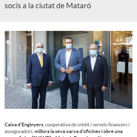
c
socis a la ciutat de Mataró
i
a
l
s
Caixa d'Enginyers
, cooperativa de crèdit i serveis financers i
asseguradors,
millora la seva xarxa d'oficines i obre una