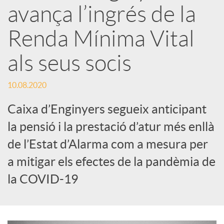
avança l’ingrés de la
x
Renda Mínima Vital
e
als seus socis
s
10.08.2020
Caixa d’Enginyers segueix anticipant
S
la pensió i la prestació d’atur més enllà
de l’Estat d’Alarma com a mesura per
o
a mitigar els efectes de la pandèmia de
la COVID-19
c
i