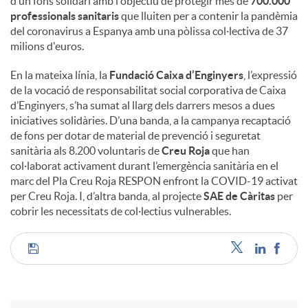
d’un fons solidari amb l'objectiu de protegir més de
700.000
professionals sanitaris
que lluiten per a contenir la pandèmia
del coronavirus a Espanya amb una pòlissa col·lectiva de 37
milions d'euros.
En la mateixa línia, la
Fundació Caixa d’Enginyers
, l’expressió
de la vocació de responsabilitat social corporativa de Caixa
d’Enginyers, s’ha sumat al llarg dels darrers mesos a dues
iniciatives solidàries. D’una banda, a la campanya recaptació
de fons per dotar de material de prevenció i seguretat
sanitària als 8.200 voluntaris de
Creu Roja
que han
col·laborat activament durant l’emergència sanitària en el
marc del Pla Creu Roja RESPON enfront la COVID-19 activat
per Creu Roja. I, d’altra banda, al projecte
SAE de Càritas
per
cobrir les necessitats de col·lectius vulnerables.
C