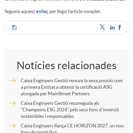
Segueix aquest
enllaç
per llegir l’article complet.
u
C
t
o
s
Notícies relacionades
m
Caixa Enginyers Gestió renova la seva posició com
a primera Entitat a obtenir la certificació ASG
p
atorgada per MainStreet Partners
Caixa Enginyers Gestió reconeguda als
a
“Champions ESG 2024” pels seus fons d'inversió
sostenibles i responsables
Caixa Enginyers llança CE HORIZON 2027, un nou
r
fons de renda fixa