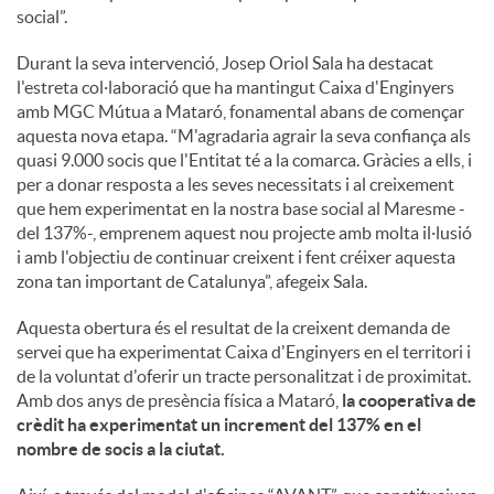
social”.
Durant la seva intervenció, Josep Oriol Sala ha destacat
l'estreta col·laboració que ha mantingut Caixa d'Enginyers
amb MGC Mútua a Mataró, fonamental abans de començar
aquesta nova etapa. “M'agradaria agrair la seva confiança als
quasi 9.000 socis que l'Entitat té a la comarca. Gràcies a ells, i
per a donar resposta a les seves necessitats i al creixement
que hem experimentat en la nostra base social al Maresme -
del 137%-, emprenem aquest nou projecte amb molta il·lusió
i amb l'objectiu de continuar creixent i fent créixer aquesta
zona tan important de Catalunya”, afegeix Sala.
Aquesta obertura és el resultat de la creixent demanda de
servei que ha experimentat Caixa d'Enginyers en el territori i
de la voluntat d'oferir un tracte personalitzat i de proximitat.
Amb dos anys de presència física a Mataró,
la cooperativa de
crèdit ha experimentat un increment del 137% en el
nombre de socis a la ciutat.