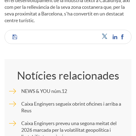
en el desenvolupament de la indústria tèxtil a Catalunya, així
com per la rellevància de la seva zona costanera que, per la
seva proximitat a Barcelona, s'ha convertit en un destacat
centre turístic.
C
o
Notícies relacionades
m
NEWS & YOU núm.12
p
Caixa Enginyers segueix obrint oficines i arriba a
Reus
a
Caixa Enginyers preveu una segona meitat del
2026 marcada per la volatilitat geopolítica i