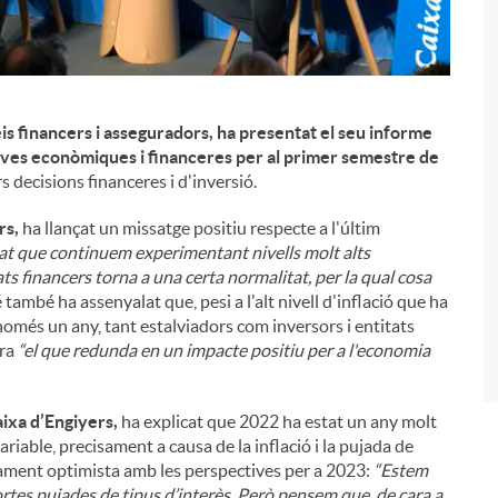
is financers i asseguradors, ha presentat el seu informe
ctives econòmiques i financeres per al primer semestre de
s decisions financeres i d'inversió.
i
rs,
ha llançat un missatge positiu respecte a l'últim
at que continuem experimentant nivells molt alts
ts financers torna a una certa normalitat, per la qual cosa
é també ha assenyalat que, pesi a l'alt nivell d'inflació que ha
 només un any, tant estalviadors com inversors i entitats
era
“el que redunda en un impacte positiu per a l'economia
ixa d’Engiyers,
ha explicat que 2022 ha estat un any molt
ariable, precisament a causa de la inflació i la pujada de
ivament optimista amb les perspectives per a 2023:
“Estem
rtes pujades de tipus d’interès. Però pensem que, de cara a