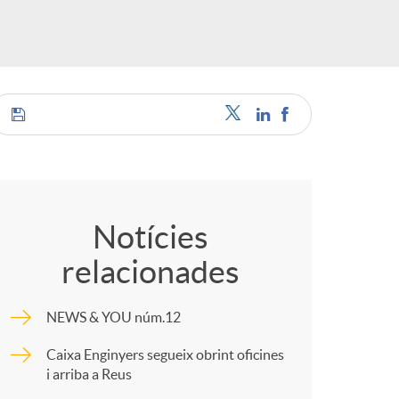
o
m
a
C
o
Notícies
relacionades
m
NEWS & YOU núm.12
p
Caixa Enginyers segueix obrint oficines
i arriba a Reus