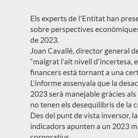
l
Els experts de l'Entitat han prese
sobre perspectives econòmiques 
i
de 2023.
Joan Cavallé, director general d
c
“malgrat l'alt nivell d'incertesa
a
financers està tornant a una cert
L'informe assenyala que la desa
d
2023 serà manejable gràcies al
no tenen els desequilibris de la c
o
Des del punt de vista inversor, l
indicadors apunten a un 2023 ma
r
corporatius.