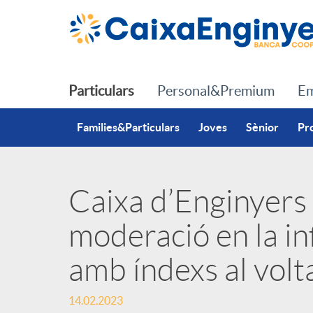
Salta al contingut principal
Particulars
Personal&Premium
Em
Families&Particulars
Joves
Sènior
Pr
Caixa d’Enginyers
P
moderació en la in
u
amb índexs al vol
b
14.02.2023