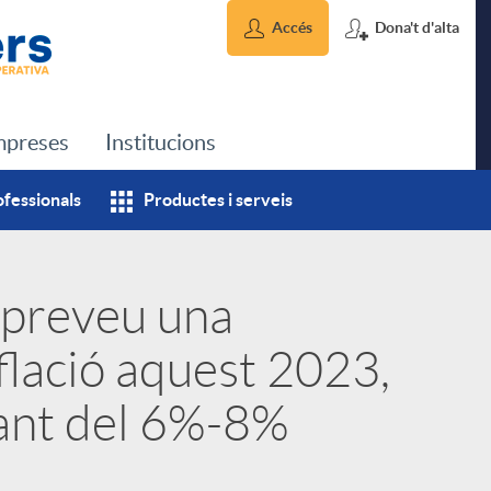
Accés
Dona't d'alta
preses
Institucions
ofessionals
Productes i serveis
 preveu una
flació aquest 2023,
tant del 6%-8%