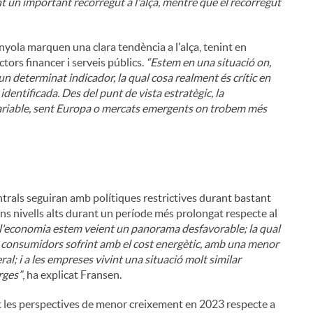
nt un important recorregut a l'alça, mentre que el recorregut
i
nyola marquen una clara tendència a l'alça, tenint en
ors financer i serveis públics.
“Estem en una situació on,
un determinat indicador, la qual cosa realment és crític en
dentificada. Des del punt de vista estratègic, la
 variable, sent Europa o mercats emergents on trobem més
l
ntrals seguiran amb polítiques restrictives durant bastant
uns nivells alts durant un període més prolongat respecte al
e l'economia estem veient un panorama desfavorable; la qual
s consumidors sofrint amb el cost energètic, amb una menor
ral; i a les empreses vivint una situació molt similar
rges”
, ha explicat Fransen.
t les perspectives de menor creixement en 2023 respecte a