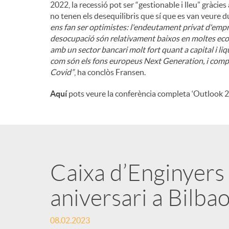
2022, la recessió pot ser “gestionable i lleu” gràci
no tenen els desequilibris que sí que es van veure d
ens fan ser optimistes: l'endeutament privat d'empre
desocupació són relativament baixos en moltes eco
amb un sector bancari molt fort quant a capital i liq
com són els fons europeus Next Generation, i comp
Covid”
, ha conclòs Fransen.
Aquí
pots veure la conferència completa ‘Outlook 2
Caixa d’Enginyers 
aniversari a Bilba
08.02.2023