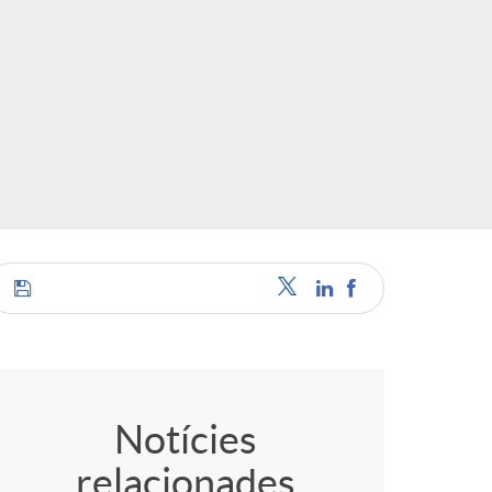
C
o
Notícies
relacionades