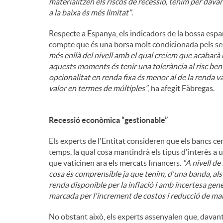
materialitzen els riscos de recessió, tenim per dava
a la baixa és més limitat”
.
Respecte a Espanya, els indicadors de la bossa espa
compte que és una borsa molt condicionada pels sect
més enllà del nivell amb el qual creiem que acabarà 
aquests moments és tenir una tolerància al risc ben i
opcionalitat en renda fixa és menor al de la renda
valor en termes de múltiples”
, ha afegit Fàbregas.
Recessió econòmica “gestionable”
Els experts de l'Entitat consideren que els bancs ce
temps, la qual cosa mantindrà els tipus d'interès a 
que vaticinen ara els mercats financers.
“A nivell d
cosa és comprensible ja que tenim, d'una banda, al
renda disponible per la inflació i amb incertesa gene
marcada per l'increment de costos i reducció de ma
No obstant això, els experts assenyalen que, davan