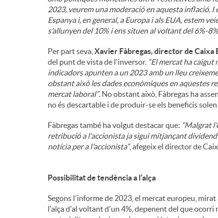
2023, veurem una moderació en aquesta inflació. I é
Espanya i, en general, a Europa i als EUA, estem vei
s’allunyen del 10% i ens situen al voltant del 6%-8
Per part seva,
Xavier Fàbregas, director de Caixa 
del punt de vista de l'inversor.
“El mercat ha caigut 
indicadors apunten a un 2023 amb un lleu creixemen
obstant això les dades econòmiques en aquestes re
mercat laboral”
. No obstant això, Fàbregas ha assen
no és descartable i de produir-se els beneficis sole
Fàbregas també ha volgut destacar que:
“Malgrat l'
retribució a l'accionista ja sigui mitjançant divid
notícia per a l'accionista”
, afegeix el director de Ca
Possibilitat de tendència a l’alça
Segons l'informe de 2023, el mercat europeu, mirat 
l'alça d'al voltant d'un 4%, depenent del que ocorri