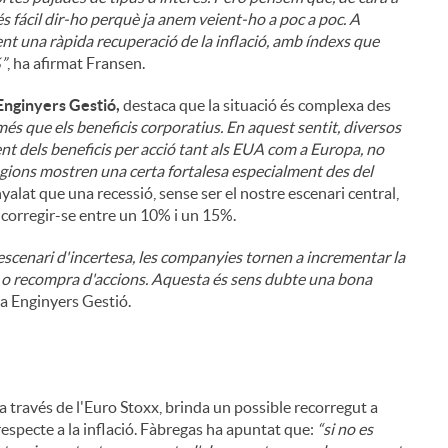
s fácil dir-ho perquè ja anem veient-ho a poc a poc. A
ent una ràpida recuperació de la inflació, amb índexs que
%”
, ha afirmat Fransen.
Enginyers Gestió,
destaca que la situació és complexa des
més que els beneficis corporatius. En aquest sentit, diversos
t dels beneficis per acció tant als EUA com a Europa, no
gions mostren una certa fortalesa especialment des del
yalat que una recessió, sense ser el nostre escenari central,
n corregir-se entre un 10% i un 15%.
escenari d'incertesa, les companyies tornen a incrementar la
end o recompra d'accions. Aquesta és sens dubte una bona
ixa Enginyers Gestió.
a través de l'Euro Stoxx, brinda un possible recorregut a
 respecte a la inflació. Fàbregas ha apuntat que:
“si no es