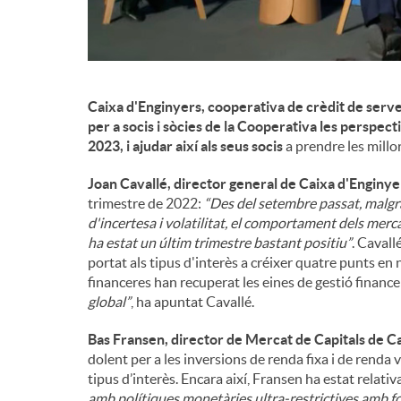
n
g
Caixa d'Enginyers, cooperativa de crèdit de serve
per a socis i sòcies de la Cooperativa les perspe
u
2023, i ajudar així als seus socis
a prendre les millor
Joan Cavallé, director general de Caixa d'Enginye
t
trimestre de 2022:
“Des del setembre passat, malgr
d'incertesa i volatilitat, el comportament dels merca
ha estat un últim trimestre bastant positiu”
. Cavall
s
portat als tipus d'interès a créixer quatre punts en
financeres han recuperat les eines de gestió financ
global”
, ha apuntat Cavallé.
Bas Fransen, director de Mercat de Capitals de Ca
dolent per a les inversions de renda fixa i de renda v
tipus d’interès. Encara així, Fransen ha estat relat
amb polítiques monetàries ultra-restrictives amb fo