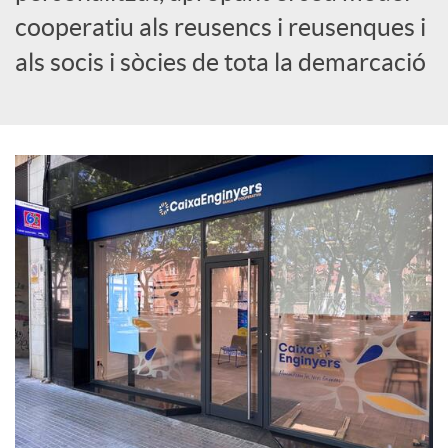
cooperatiu als reusencs i reusenques i
c
als socis i sòcies de tota la demarcació
i
a
l
s