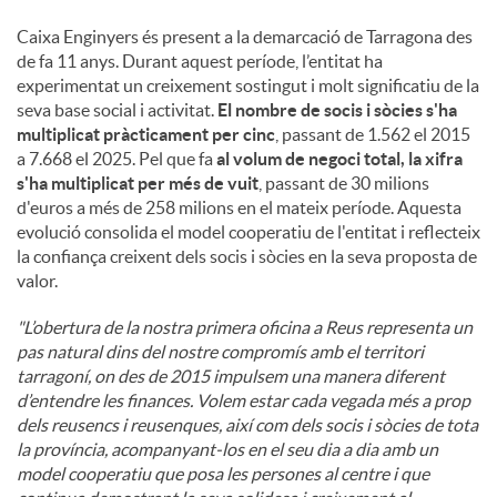
Caixa Enginyers és present a la demarcació de Tarragona des
de fa 11 anys. Durant aquest període, l’entitat ha
experimentat un creixement sostingut i molt significatiu de la
seva base social i activitat.
El nombre de socis i sòcies s'ha
multiplicat pràcticament per cinc
, passant de 1.562 el 2015
a 7.668 el 2025. Pel que fa
al volum de negoci total, la xifra
s'ha multiplicat per més de vuit
, passant de 30 milions
d'euros a més de 258 milions en el mateix període. Aquesta
evolució consolida el model cooperatiu de l'entitat i reflecteix
la confiança creixent dels socis i sòcies en la seva proposta de
valor.
"L’obertura de la nostra primera oficina a Reus representa un
pas natural dins del nostre compromís amb el territori
tarragoní, on des de 2015 impulsem una manera diferent
d’entendre les finances. Volem estar cada vegada més a prop
dels reusencs i reusenques, així com dels socis i sòcies de tota
la província, acompanyant-los en el seu dia a dia amb un
model cooperatiu que posa les persones al centre i que