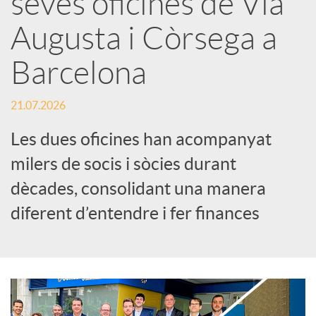
seves oficines de Via
Augusta i Còrsega a
c
Barcelona
a
21.07.2026
d
Les dues oficines han acompanyat
milers de socis i sòcies durant
o
dècades, consolidant una manera
diferent d’entendre i fer finances
r
d
e