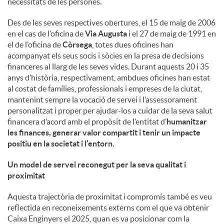
necessitats de les persones.
u
Des de les seves respectives obertures, el 15 de maig de 2006
en el cas de l’oficina de
Via Augusta
i el 27 de maig de 1991 en
el de l’oficina de
Còrsega
, totes dues oficines han
t
acompanyat els seus socis i sòcies en la presa de decisions
financeres al llarg de les seves vides. Durant aquests 20 i 35
anys d’història, respectivament, ambdues oficines han estat
s
al costat de famílies, professionals i empreses de la ciutat,
mantenint sempre la vocació de servei i l’assessorament
personalitzat i proper per ajudar-los a cuidar de la seva salut
financera d’acord amb el propòsit de l’entitat d’
humanitzar
les finances, generar valor compartit i tenir un impacte
positiu en la societat i l’entorn
.
Un model de servei reconegut per la seva qualitat i
proximitat
Aquesta trajectòria de proximitat i compromís també es veu
reflectida en reconeixements externs com el que va obtenir
Caixa Enginyers el 2025, quan es va posicionar com la