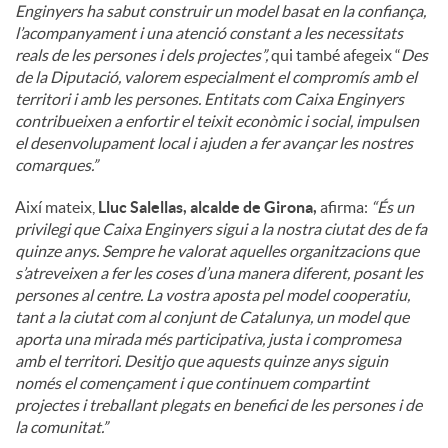
Enginyers ha sabut construir un model basat en la confiança,
l’acompanyament i una atenció constant a les necessitats
reals de les persones i dels projectes”,
qui també afegeix “
Des
de la Diputació, valorem especialment el compromís amb el
territori i amb les persones. Entitats com Caixa Enginyers
contribueixen a enfortir el teixit econòmic i social, impulsen
el desenvolupament local i ajuden a fer avançar les nostres
comarques.”
Així mateix,
Lluc Salellas, alcalde de Girona,
afirma:
“És un
privilegi que Caixa Enginyers sigui a la nostra ciutat des de fa
quinze anys. Sempre he valorat aquelles organitzacions que
s’atreveixen a fer les coses d’una manera diferent, posant les
persones al centre. La vostra aposta pel model cooperatiu,
tant a la ciutat com al conjunt de Catalunya, un model que
aporta una mirada més participativa, justa i compromesa
amb el territori. Desitjo que aquests quinze anys siguin
només el començament i que continuem compartint
projectes i treballant plegats en benefici de les persones i de
la comunitat.”