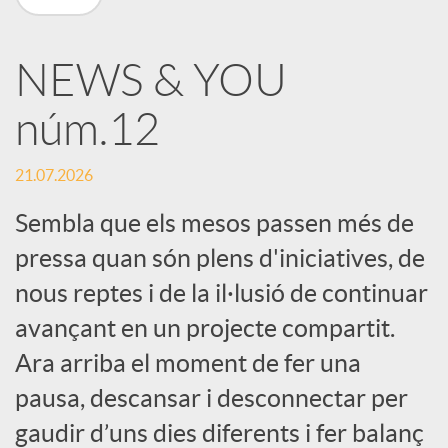
X
NEWS & YOU
a
núm.12
r
21.07.2026
x
Sembla que els mesos passen més de
pressa quan són plens d'iniciatives, de
e
nous reptes i de la il·lusió de continuar
avançant en un projecte compartit.
s
Ara arriba el moment de fer una
pausa, descansar i desconnectar per
S
gaudir d’uns dies diferents i fer balanç