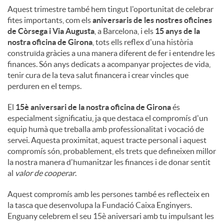
Aquest trimestre també hem tingut l'oportunitat de celebrar
fites importants, com els
aniversaris de les nostres oficines
de Còrsega i Via Augusta
, a Barcelona, ​​i els
15 anys de la
nostra oficina de Girona
, tots ells reflex d'una història
construïda gràcies a una manera diferent de fer i entendre les
finances. Són anys dedicats a acompanyar projectes de vida,
tenir cura de la teva salut financera i crear vincles que
perduren en el temps.
El
15è aniversari de la nostra oficina de Girona
és
especialment significatiu, ja que destaca el compromís d'un
equip humà que treballa amb professionalitat i vocació de
servei. Aquesta proximitat, aquest tracte personal i aquest
compromís són, probablement, els trets que defineixen millor
la nostra manera d'humanitzar les finances i de donar sentit
al
valor de cooperar
.
Aquest compromís amb les persones també es reflecteix en
la tasca que desenvolupa la Fundació Caixa Enginyers.
Enguany celebrem el seu 15è aniversari amb tu impulsant les