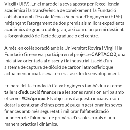
Virgili (URV). En el marc de la seva aposta per l’excel·lència
acadèmica i la transferència de coneixement, la Fundació
col·labora amb l’Escola Tècnica Superior d’Enginyeria (ETSE)
mitjançant l’atorgament de dos premis als millors expedients
acadèmics de grau o doble grau, així com d’un premi destinat
a l’organització de l’acte de graduació del centre.
A més, en col·laboració amb la Universitat Rovira i Virgili i la
Fundació Greenova, participa en el projecte
CAPTACO2
, una
iniciativa orientada al disseny i la industrialització d’un
sistema de captura de diòxid de carboni atmosfèric que
actualment inicia la seva tercera fase de desenvolupament.
En paral·lel, la Fundació Caixa Enginyers també duu a terme
tallers d’educació financera
a les zones rurals on arriba amb
el servei
#CEApropa
. Els objectius d’aquesta iniciativa són
dotar la gent gran d'eines perquè puguin gestionar les seves
finances amb més seguretat, i millorar l'alfabetització
financera de l'alumnat de primària d'escoles rurals d’una
manera pràctica i dinàmica.