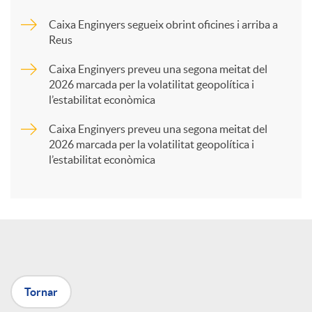
Caixa Enginyers segueix obrint oficines i arriba a
a
Reus
Caixa Enginyers preveu una segona meitat del
r
2026 marcada per la volatilitat geopolítica i
l’estabilitat econòmica
t
Caixa Enginyers preveu una segona meitat del
2026 marcada per la volatilitat geopolítica i
l’estabilitat econòmica
i
r
a
Tornar
X