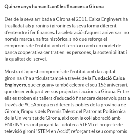
Quinze anys humanitzant les finances a Girona
Des de la seva arribada a Girona el 2011, Caixa Enginyers ha
traslladat als gironins i gironines la seva forma diferent
d'entendre i fer finances. La celebració d'aquest aniversari no
només marca una fita històrica, sinó que reforça el
compromís de l'entitat amb el territori i amb un model de
banca cooperativa centrat en les persones, la sostenibilitat i
la qualitat del servei.
Mostra d'aquest compromís de l'entitat amb la capital
gironina s'ha articulat també a través de la
Fundació Caixa
Enginyers
, que enguany també celebra el seu 15è aniversari,
que desenvolupa diversos projectes i accions a Girona. Entre
ells es troben els tallers d’educació financera desenvolupats a
través de #CEApropa en diferents pobles de la província de
Girona, l’impuls dels Premis Talent del Patronat Politècnica
de la Universitat de Girona, així com la col·laboració amb
ENGINY-era mitjançant la Ludoteca STEM i el projecte de
televisió gironí “STEM en Acció”, reforçant el seu compromís