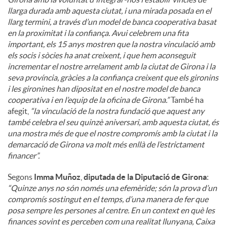
llarga durada amb aquesta ciutat, i una mirada posada en el
llarg termini, a través d’un model de banca cooperativa basat
en la proximitat i la confiança. Avui celebrem una fita
important, els 15 anys mostren que la nostra vinculació amb
els socis i sòcies ha anat creixent, i que hem aconseguit
incrementar el nostre arrelament amb la ciutat de Girona i la
seva província, gràcies a la confiança creixent que els gironins
i les gironines han dipositat en el nostre model de banca
cooperativa i en l’equip de la oficina de Girona.”
També ha
afegit,
“la vinculació de la nostra fundació que aquest any
també celebra el seu quinzè aniversari, amb aquesta ciutat, és
una mostra més de que el nostre compromís amb la ciutat i la
demarcació de Girona va molt més enllà de l’estrictament
financer”.
Segons
Imma Muñoz
,
diputada de la Diputació de Girona
:
“Quinze anys no són només una efemèride; són la prova d’un
compromís sostingut en el temps, d’una manera de fer que
posa sempre les persones al centre. En un context en què les
finances sovint es perceben com una realitat llunyana, Caixa