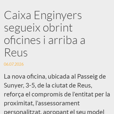
a
Caixa Enginyers
segueix obrint
r
oficines i arriba a
x
Reus
e
06.07.2026
s
La nova oficina, ubicada al Passeig de
Sunyer, 3-5, de la ciutat de Reus,
S
reforça el compromís de l’entitat per la
proximitat, l’assessorament
o
personalitzat, apropant el seu model