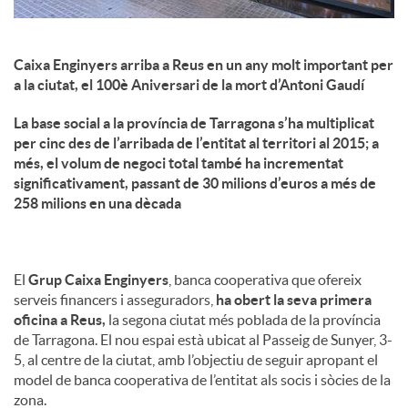
Caixa Enginyers arriba a Reus en un any molt important per
a la ciutat, el 100è Aniversari de la mort d’Antoni Gaudí
La base social a la província de Tarragona s’ha multiplicat
per cinc des de l’arribada de l’entitat al territori al 2015; a
més, el volum de negoci total també ha incrementat
significativament, passant de 30 milions d’euros a més de
258 milions en una dècada
El
Grup Caixa Enginyers
, banca cooperativa que ofereix
serveis financers i asseguradors,
ha obert la seva primera
oficina a Reus,
la segona ciutat més poblada de la província
de Tarragona. El nou espai està ubicat al Passeig de Sunyer, 3-
5, al centre de la ciutat, amb l’objectiu de seguir apropant el
model de banca cooperativa de l’entitat als socis i sòcies de la
zona.