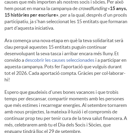
causes que més importen als nostres socis i sòcies. Per això
hem posat en marxa la campanya de
crowdfunding
«
15 anys,
15 històries per escriure»
, per a la qual, després d'un procés
participatiu, ja s'han seleccionat les 15 entitats que formaran
part d'aquesta iniciativa.
Ara comença una nova etapa en què la teva solidaritat serà
clau perquè aquestes 15 entitats puguin continuar
desenvolupant la seva tasca i arribar encara més lluny. Et
convido a
descobrir les causes seleccionades
i a participar en
aquesta campanya. Pots fer l'aportació que vulguis durant
tot el 2026. Cada aportació compta. Gràcies per col·laborar-
hi!
Espero que gaudeixis d'unes bones vacances i que trobis
temps per descansar, compartir moments amb les persones
que més estimes i recarregar energies. Al setembre tornarem
amb nous projectes, la mateixa il·lusió i el compromís de
continuar prop teu per tenir cura de la teva salut financera. A
més, celebrarem amb tu el Dia dels Socis i Sòcies, que
enguany tindrà lloc el 29 de setembre.