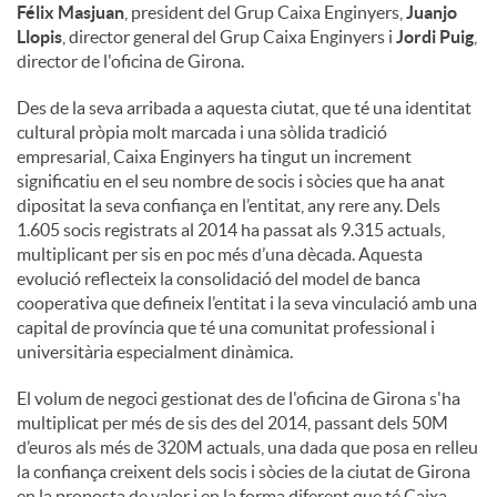
Félix Masjuan
, president del Grup Caixa Enginyers,
Juanjo
Llopis
, director general del Grup Caixa Enginyers i
Jordi Puig
,
director de l'oficina de Girona.
Des de la seva arribada a aquesta ciutat, que té una identitat
cultural pròpia molt marcada i una sòlida tradició
empresarial, Caixa Enginyers ha tingut un increment
significatiu en el seu nombre de socis i sòcies que ha anat
dipositat la seva confiança en l’entitat, any rere any. Dels
1.605 socis registrats al 2014 ha passat als 9.315 actuals,
multiplicant per sis en poc més d’una dècada. Aquesta
evolució reflecteix la consolidació del model de banca
cooperativa que defineix l’entitat i la seva vinculació amb una
capital de província que té una comunitat professional i
universitària especialment dinàmica.
El volum de negoci gestionat des de l'oficina de Girona s'ha
multiplicat per més de sis des del 2014, passant dels 50M
d’euros als més de 320M actuals, una dada que posa en relleu
la confiança creixent dels socis i sòcies de la ciutat de Girona
en la proposta de valor i en la forma diferent que té Caixa