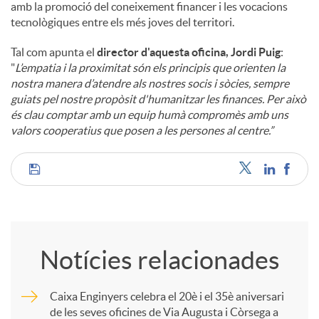
amb la promoció del coneixement financer i les vocacions
tecnològiques entre els més joves del territori.
Tal com apunta el
director d'aquesta oficina, Jordi Puig
:
"
L’empatia i la proximitat són els principis que orienten la
nostra manera d’atendre als nostres socis i sòcies, sempre
guiats pel nostre propòsit d'humanitzar les finances. Per això
és clau comptar amb un equip humà compromès amb uns
valors cooperatius que posen a les persones al centre.”
C
o
Notícies relacionades
m
Caixa Enginyers celebra el 20è i el 35è aniversari
de les seves oficines de Via Augusta i Còrsega a