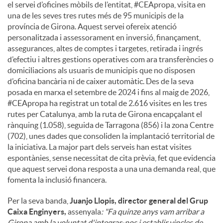
el servei d’oficines mòbils de l’entitat, #CEApropa, visita en
una de les seves tres rutes més de 95 municipis de la
província de Girona. Aquest servei ofereix atenció
personalitzada i assessorament en inversió, finançament,
assegurances, altes de comptes i targetes, retirada i ingrés
d’efectiu i altres gestions operatives com ara transferències o
domiciliacions als usuaris de municipis que no disposen
d’oficina bancària ni de caixer automàtic. Des de la seva
posada en marxa el setembre de 2024 i fins al maig de 2026,
#CEApropa ha registrat un total de 2.616 visites en les tres
rutes per Catalunya, amb la ruta de Girona encapçalant el
rànquing (1.058), seguida de Tarragona (856) i la zona Centre
(702), unes dades que consoliden la implantació territorial de
la iniciativa. La major part dels serveis han estat visites
espontànies, sense necessitat de cita prèvia, fet que evidencia
que aquest servei dona resposta a una una demanda real, que
fomenta la inclusió financera.
Per la seva banda,
Juanjo Llopis, director general del Grup
Caixa Enginyers,
assenyala
: "Fa quinze anys vam arribar a
Girona amb la voluntat d'integrar-nos i establir vincles de