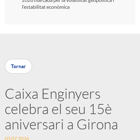
2026 marcada per la volatilitat geopolítica i
l’estabilitat econòmica
i
r
a
Tornar
X
Caixa Enginyers
a
celebra el seu 15è
r
aniversari a Girona
x
03.07.2026