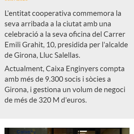
L'entitat cooperativa commemora la
e
seva arribada a la ciutat amb una
celebració a la seva oficina del Carrer
s
Emili Grahit, 10, presidida per l'alcalde
S
de Girona, Lluc Salellas.
Actualment, Caixa Enginyers compta
o
amb més de 9.300 socis i sòcies a
Girona, i gestiona un volum de negoci
c
de més de 320 M d'euros.
i
a