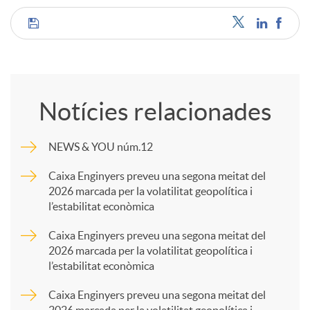
C
o
Notícies relacionades
m
NEWS & YOU núm.12
p
Caixa Enginyers preveu una segona meitat del
2026 marcada per la volatilitat geopolítica i
l’estabilitat econòmica
a
Caixa Enginyers preveu una segona meitat del
2026 marcada per la volatilitat geopolítica i
r
l’estabilitat econòmica
Caixa Enginyers preveu una segona meitat del
t