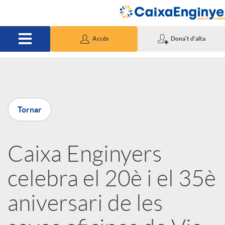
Salta al contingut principal
Accés
Dona't d'alta
P
Tornar
u
Caixa Enginyers
b
celebra el 20è i el 35è
l
aniversari de les
i