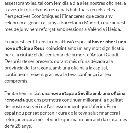
assessorant-les, tal com fem dia a dia a les nostres oficines, a
través de tots els nostres canals habituals i en els actes
Perspectives Econòmiques i Financeres, que cada any
celebrem al gener i al juny a Barcelona i Madrid, i que aquest
mes de juny hem reforçat amb sessions a València i Lleida.
En aquest sentit, ens fa una il·lusió especial
haver obert una
nova oficina a Reus
, coincidint amb un any molt significatiu
per a la ciutat: el del centenari de la mort d'Antoni Gaudí.
Després de ser presents durant més d'una dècada a la
província de Tarragona, amb una oficina a la capital,
continuem creixent gràcies a la teva confiança i al teu
compromís.
També hem iniciat
una nova etapa a Sevilla amb una oficina
renovada
que ens permetrà continuar millorant la qualitat
del nostre servei i de l'assessorament que t’oferim. És un
espai nou pensat per tenir cura de la teva salut financera i
reforçar encara més el vincle que mantenim amb la ciutat des
de fa 28 anys.