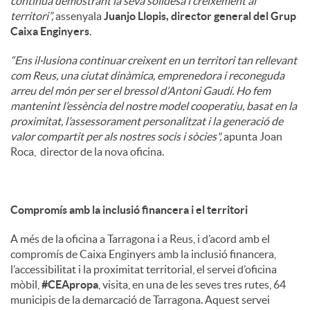
continua demostrant la seva solidesa i creixement al
territori”,
assenyala
Juanjo Llopis, director general del Grup
Caixa Enginyers
.
“Ens il·lusiona continuar creixent en un territori tan rellevant
com Reus, una ciutat dinàmica, emprenedora i reconeguda
arreu del món per ser el bressol d’Antoni Gaudí. Ho fem
mantenint l’essència del nostre model cooperatiu, basat en la
proximitat, l’assessorament personalitzat i la generació de
valor compartit per als nostres socis i sòcies",
apunta Joan
Roca, director de la nova oficina.
Compromís amb la inclusió financera i el territori
A més de la oficina a Tarragona i a Reus, i d’acord amb el
compromís de Caixa Enginyers amb la inclusió financera,
l’accessibilitat i la proximitat territorial, el servei d’oficina
mòbil,
#CEApropa
, visita, en una de les seves tres rutes, 64
municipis de la demarcació de Tarragona. Aquest servei