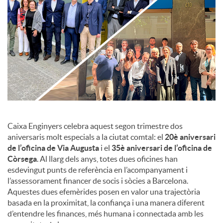
c
o
n
t
Caixa Enginyers celebra aquest segon trimestre dos
aniversaris molt especials a la ciutat comtal: el
20è aniversari
de l’oficina de Via Augusta
i el
35è aniversari de l’oficina de
i
Còrsega
. Al llarg dels anys, totes dues oficines han
esdevingut punts de referència en l’acompanyament i
n
l’assessorament financer de socis i sòcies a Barcelona.
Aquestes dues efemèrides posen en valor una trajectòria
basada en la proximitat, la confiança i una manera diferent
g
d’entendre les finances, més humana i connectada amb les