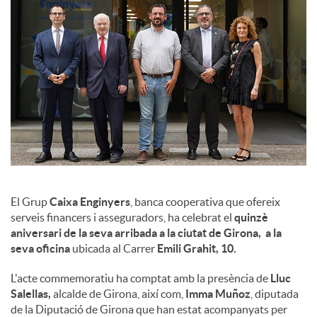
l
s
El Grup
Caixa Enginyers
, banca cooperativa que ofereix
serveis financers i asseguradors, ha celebrat el
quinzè
aniversari de la seva arribada a la ciutat de Girona, a la
seva oficina
ubicada al Carrer
Emili Grahit, 10.
L'acte commemoratiu ha comptat amb la presència de
Lluc
Salellas,
alcalde de Girona, així com,
Imma Muñoz
, diputada
de la Diputació de Girona que han estat acompanyats per