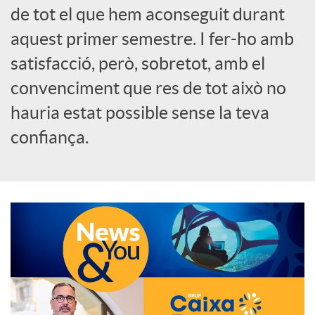
de tot el que hem aconseguit durant
o
aquest primer semestre. I fer-ho amb
c
satisfacció, però, sobretot, amb el
convenciment que res de tot això no
i
hauria estat possible sense la teva
confiança.
a
l
s