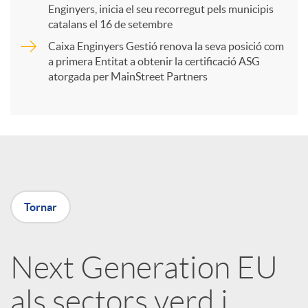
Enginyers, inicia el seu recorregut pels municipis
catalans el 16 de setembre
t
Caixa Enginyers Gestió renova la seva posició com
a primera Entitat a obtenir la certificació ASG
i
atorgada per MainStreet Partners
r
a
Tornar
X
a
Next Generation EU
als sectors verd i
r