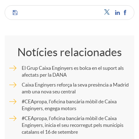
C
o
Notícies relacionades
m
El Grup Caixa Enginyers es bolca en el suport als
afectats per la DANA
p
Caixa Enginyers reforça la seva presència a Madrid
amb una nova seu central
a
#CEApropa, l'oficina bancària mòbil de Caixa
Enginyers, engega motors
r
#CEApropa, l'oficina bancària mòbil de Caixa
Enginyers, inicia el seu recorregut pels municipis
catalans el 16 de setembre