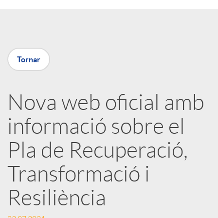
a
X
Tornar
a
Nova web oficial amb
r
informació sobre el
x
Pla de Recuperació,
e
Transformació i
Resiliència
s