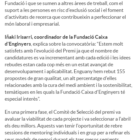
Fundació i que se sumen a altres àrees de treball, com el
suport a les persones en risc d'exclusió social i el foment
d'activitats de recerca que contribueixin a perfeccionar el
món laboral i empresarial.
Iñaki Irisarri, coordinador de la Fundació Caixa
d'Enginyers
, explica sobre la convocatòria: “Estem molt
satisfets amb l'evolució del Premi ja que el nombre de
candidatures es va incrementant amb cada edició i les idees
rebudes estan cada cop més en un estat avançat de
desenvolupament i aplicabilitat. Enguany hem rebut 155
propostes de gran qualitat, un alt percentatge d'elles
relacionades amb la cura del medi ambient i la sostenibilitat,
temàtiques en les quals la Fundació Caixa d'Enginyers té
especial interès”.
En una primera fase, el Comitè de Selecció del premi va
avaluar la viabilitat de cada projecte i va seleccionar a l'abril
els deu millors. Aquests van tenir l'oportunitat de rebre
sessions de mentoring individuals i en grup per a refinar els
seus models de negoci durant els tres mesos següents.