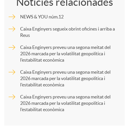
Notícies relacionades
m
NEWS & YOU núm.12
p
Caixa Enginyers segueix obrint oficines i arriba a
Reus
a
Caixa Enginyers preveu una segona meitat del
2026 marcada per la volatilitat geopolítica i
l’estabilitat econòmica
r
Caixa Enginyers preveu una segona meitat del
2026 marcada per la volatilitat geopolítica i
t
l’estabilitat econòmica
Caixa Enginyers preveu una segona meitat del
i
2026 marcada per la volatilitat geopolítica i
l’estabilitat econòmica
r