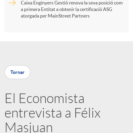
t
Caixa Enginyers Gestió renova la seva posició com
a primera Entitat a obtenir la certificació ASG
i
atorgada per MainStreet Partners
r
a
Tornar
X
a
El Economista
entrevista a Félix
r
Masjuan