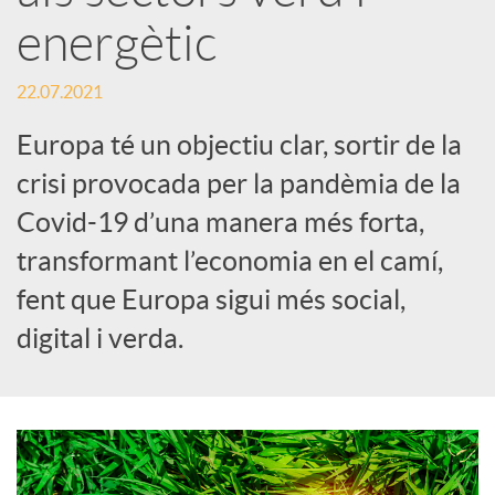
energètic
x
22.07.2021
e
Europa té un objectiu clar, sortir de la
crisi provocada per la pandèmia de la
s
Covid-19 d’una manera més forta,
transformant l’economia en el camí,
S
fent que Europa sigui més social,
digital i verda.
o
c
i