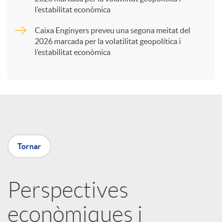
t
l’estabilitat econòmica
Caixa Enginyers preveu una segona meitat del
i
2026 marcada per la volatilitat geopolítica i
l’estabilitat econòmica
r
a
X
Tornar
a
Perspectives
r
econòmiques i