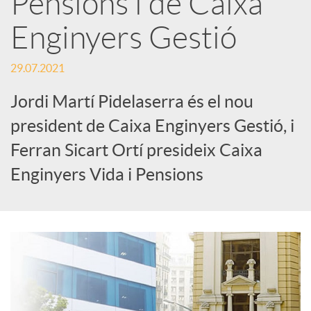
Pensions i de Caixa
Enginyers Gestió
c
29.07.2021
a
Jordi Martí Pidelaserra és el nou
d
president de Caixa Enginyers Gestió, i
Ferran Sicart Ortí presideix Caixa
o
Enginyers Vida i Pensions
r
d
e