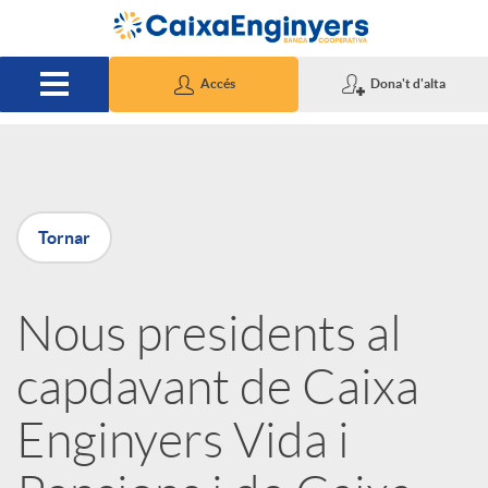
Salta al contingut principal
Accés
Dona't d'alta
P
Tornar
u
Nous presidents al
b
capdavant de Caixa
l
Enginyers Vida i
i