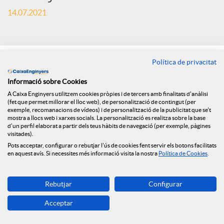
x
14.07.2021
e
s
Política de privacitat
Informació sobre Cookies
S
A Caixa Enginyers utilitzem cookies pròpies i de tercers amb finalitats d'anàlisi
(fet que permet millorar el lloc web), de personalització de contingut (per
exemple, recomanacions de vídeos) i de personalització de la publicitat que se't
mostra a llocs web i xarxes socials. La personalització es realitza sobre la base
o
d'un perfil elaborat a partir dels teus hàbits de navegació (per exemple, pàgines
visitades).
Pots acceptar, configurar o rebutjar l'ús de cookies fent servir els botons facilitats
en aquest avís. Si necessites més informació visita la nostra
Política de Cookies
.
c
Rebutjar
Configurar
i
Acceptar
Félix Masjuan, President de Caixa d’Enginyers.