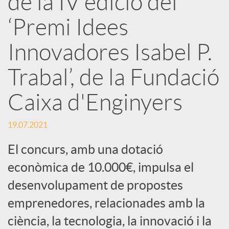
de la IV edició del
r
‘Premi Idees
x
Innovadores Isabel P.
e
Trabal’, de la Fundació
Caixa d'Enginyers
s
19.07.2021
S
El concurs, amb una dotació
o
econòmica de 10.000€, impulsa el
desenvolupament de propostes
c
emprenedores, relacionades amb la
ciència, la tecnologia, la innovació i la