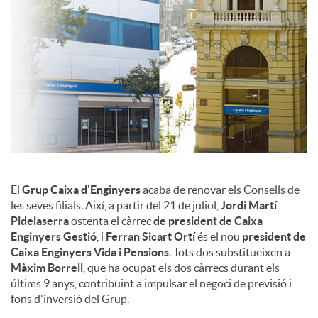
c
o
n
t
El
Grup Caixa d'Enginyers
acaba de renovar els Consells de
les seves filials. Així, a partir del 21 de juliol,
Jordi Martí
i
Pidelaserra
ostenta el càrrec
de president de Caixa
Enginyers Gestió
, i
Ferran Sicart Ortí
és el nou
president de
Caixa Enginyers Vida i Pensions
. Tots dos substitueixen a
n
Màxim Borrell
, que ha ocupat els dos càrrecs durant els
últims 9 anys, contribuint a impulsar el negoci de previsió i
fons d'inversió del Grup.
g