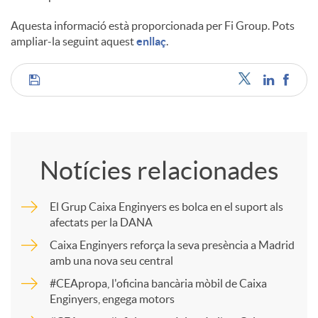
Aquesta informació està proporcionada per Fi Group. Pots
ampliar-la seguint aquest
enllaç
.
C
o
Notícies relacionades
m
El Grup Caixa Enginyers es bolca en el suport als
afectats per la DANA
p
Caixa Enginyers reforça la seva presència a Madrid
amb una nova seu central
a
#CEApropa, l'oficina bancària mòbil de Caixa
Enginyers, engega motors