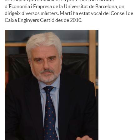
d'Economia i Empresa de la Universitat de Barcelona, on
dirigeix diversos màsters. Martí ha estat vocal del Consell de
Caixa Enginyers Gestió des de 2010.