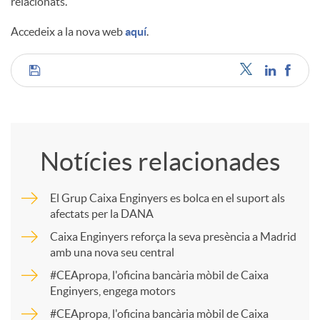
relacionats.
Accedeix a la nova web
aquí
.
C
o
Notícies relacionades
m
El Grup Caixa Enginyers es bolca en el suport als
afectats per la DANA
p
Caixa Enginyers reforça la seva presència a Madrid
amb una nova seu central
a
#CEApropa, l'oficina bancària mòbil de Caixa
Enginyers, engega motors
r
#CEApropa, l'oficina bancària mòbil de Caixa