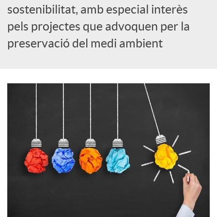
i
sostenibilitat, amb especial interès
pels projectes que advoquen per la
a
preservació del medi ambient
l
s