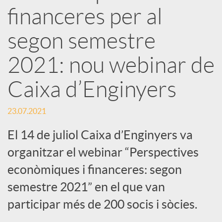
x
financeres per al
e
segon semestre
2021: nou webinar de
s
Caixa d’Enginyers
S
23.07.2021
o
El 14 de juliol Caixa d’Enginyers va
organitzar el webinar “Perspectives
c
econòmiques i financeres: segon
semestre 2021” en el que van
i
participar més de 200 socis i sòcies.