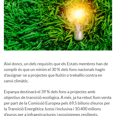
a
l
s
Així doncs, un dels requisits que els Estats membres han de
complir és que un mínim el 30 % dels fons nacionals hagin
d’assignar-se a projectes que lluitin o treballin contra en
canvi climàtic.
Espanya destinarà el 39 % dels fons a projectes amb
objectius de transició ecològica. A més, ja ha rebut llum verda
per part de la Comissió Europea pels 69,5 bilions d’euros per
la Transició Energètica Justa i Inclusiva i 10.400 milions
d’euros per a infraestructures i ecosistemes resilients.