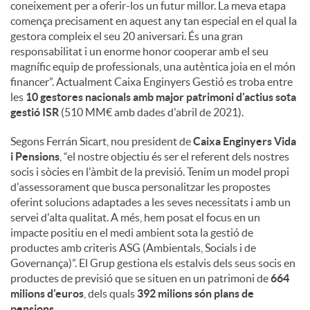
coneixement per a oferir-los un futur millor. La meva etapa
comença precisament en aquest any tan especial en el qual la
gestora compleix el seu 20 aniversari. És una gran
responsabilitat i un enorme honor cooperar amb el seu
magnífic equip de professionals, una autèntica joia en el món
financer”. Actualment Caixa Enginyers Gestió es troba entre
les
10 gestores nacionals amb major patrimoni d'actius sota
gestió ISR
(510 MM€ amb dades d'abril de 2021).
Segons Ferrán Sicart, nou president de
Caixa Enginyers Vida
i Pensions
, “el nostre objectiu és ser el referent dels nostres
socis i sòcies en l'àmbit de la previsió. Tenim un model propi
d'assessorament que busca personalitzar les propostes
oferint solucions adaptades a les seves necessitats i amb un
servei d'alta qualitat. A més, hem posat el focus en un
impacte positiu en el medi ambient sota la gestió de
productes amb criteris ASG (Ambientals, Socials i de
Governança)”. El Grup gestiona els estalvis dels seus socis en
productes de previsió que se situen en un patrimoni de
664
milions d'euros
, dels quals
392 milions són plans de
pensions
.