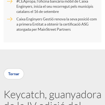
r
#CEApropa, l'oficina bancària mòbil de Caixa
Enginyers, inicia el seu recorregut pels municipis
catalans el 16 de setembre
t
Caixa Enginyers Gestió renova la seva posició com
a primera Entitat a obtenir la certificació ASG
i
atorgada per MainStreet Partners
r
a
Tornar
X
a
Keycatch, guanyadora