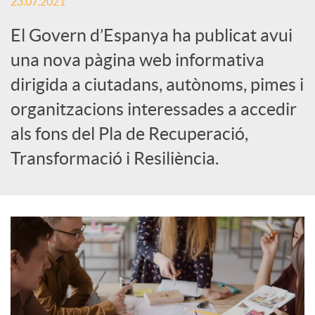
23.07.2021
S
El Govern d’Espanya ha publicat avui
una nova pàgina web informativa
o
dirigida a ciutadans, autònoms, pimes i
c
organitzacions interessades a accedir
als fons del Pla de Recuperació,
i
Transformació i Resiliència.
a
l
s