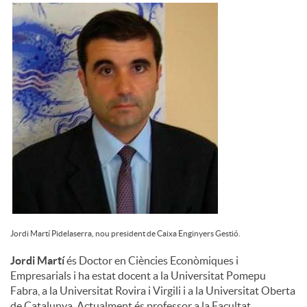
u
t
s
Jordi Martí Pidelaserra, nou president de Caixa Enginyers Gestió.
Jordi Martí
és Doctor en Ciències Econòmiques i
Empresarials i ha estat docent a la Universitat Pomepu
Fabra, a la Universitat Rovira i Virgili i a la Universitat Oberta
de Catalunya. Actualment és professor a la Facultat