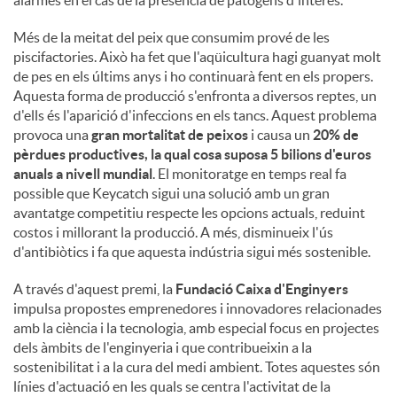
alarmes en el cas de la presència de patògens d'interès.
Més de la meitat del peix que consumim prové de les
piscifactories. Això ha fet que l'aqüicultura hagi guanyat molt
de pes en els últims anys i ho continuarà fent en els propers.
Aquesta forma de producció s'enfronta a diversos reptes, un
d'ells és l'aparició d'infeccions en els tancs. Aquest problema
provoca una
gran mortalitat de peixos
i causa un
20% de
pèrdues productives, la qual cosa suposa 5 bilions d'euros
anuals a nivell mundial
. El monitoratge en temps real fa
possible que Keycatch sigui una solució amb un gran
avantatge competitiu respecte les opcions actuals, reduint
costos i millorant la producció. A més, disminueix l'ús
d'antibiòtics i fa que aquesta indústria sigui més sostenible.
A través d'aquest premi, la
Fundació Caixa d'Enginyers
impulsa propostes emprenedores i innovadores relacionades
amb la ciència i la tecnologia, amb especial focus en projectes
dels àmbits de l'enginyeria i que contribueixin a la
sostenibilitat i a la cura del medi ambient. Totes aquestes són
línies d'actuació en les quals se centra l'activitat de la