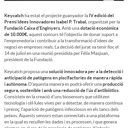
Keycatch
ha estat el projecte guanyador la
IV edició del
Premi Idees Innovadores Isabel P. Trabal,
organitzat per la
Fundació Caixa d'Enginyers
. Amb una
dotació econòmica
de 10.000€,
aquest concurs té l'objectiu de donar suport a
l'emprenedoria i contribuir a la transformació d'idees de
negoci en empreses reals. La decisió del jurat va tenir lloc el
14 de juliol en una reunió presidida per Félix Masjuan,
president de la Fundació.
Keycatch proposa una
solució innovadora per a la detecció i
anticipació de patògens en piscifactories de manera ràpida
i autònoma
. D'aquesta manera es podrà oferir una
producció
segura, sostenible i amb una reducció de l'ús d'antibiòtics
.
Consisteix en la creació d'uns biosensors que utilitzen
tecnologia i cèl·lules vives per a detectar, de manera contínua
i precoç, l'aparició de patògens infecciosos en els tancs dels
peixos. Aquests sensors estan connectats a una plataforma
en la qual es recullen les dades i es processen, i que genera