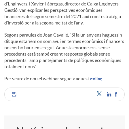
d’Enginyers, i Xavier Fàbregas, director de Caixa Enginyers
Gestió, van explicar les perspectives econòmiques i
financeres del segon semestre del 2021 així com l’estratègia
d’inversió per a la segona meitat de l’any.
Segons paraules de Joan Cavallé, “Si fa un any ens haguessin
dit que estaríem on som avui en termes econòmics i financers
no ens ho hauríem cregut. Aquesta enorme crisi sense
precedents està també creant respostes globals sense
precedents i amb plantejaments de polítiques econòmiques
totalment nous”.
Per veure de nou el webinar segueix aquest
enllaç
.
C
o