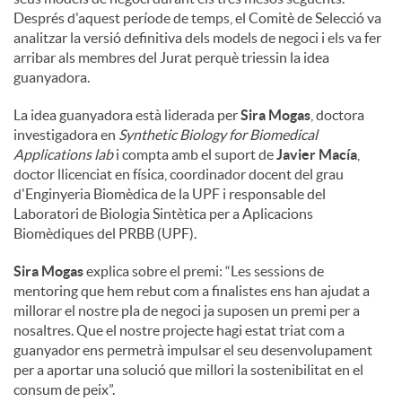
Després d'aquest període de temps, el Comitè de Selecció va
analitzar la versió definitiva dels models de negoci i els va fer
arribar als membres del Jurat perquè triessin la idea
guanyadora.
La idea guanyadora està liderada per
Sira Mogas
, doctora
investigadora en
Synthetic Biology for Biomedical
Applications lab
i compta amb el suport de
Javier Macía
,
doctor llicenciat en física, coordinador docent del grau
d'Enginyeria Biomèdica de la UPF i responsable del
Laboratori de Biologia Sintètica per a Aplicacions
Biomèdiques del PRBB (UPF).
Sira Mogas
explica sobre el premi: “Les sessions de
mentoring que hem rebut com a finalistes ens han ajudat a
millorar el nostre pla de negoci ja suposen un premi per a
nosaltres. Que el nostre projecte hagi estat triat com a
guanyador ens permetrà impulsar el seu desenvolupament
per a aportar una solució que millori la sostenibilitat en el
consum de peix”.