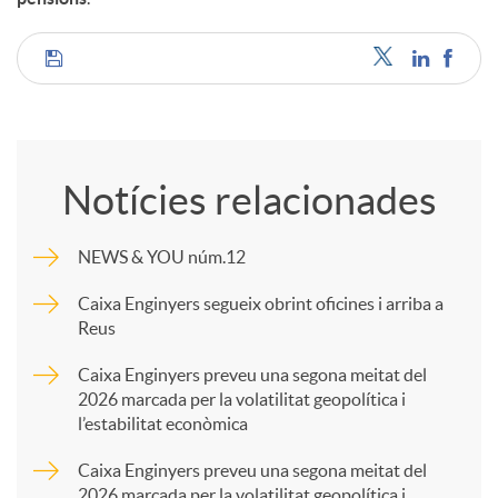
C
o
Notícies relacionades
m
NEWS & YOU núm.12
p
Caixa Enginyers segueix obrint oficines i arriba a
Reus
a
Caixa Enginyers preveu una segona meitat del
2026 marcada per la volatilitat geopolítica i
l’estabilitat econòmica
r
Caixa Enginyers preveu una segona meitat del
2026 marcada per la volatilitat geopolítica i