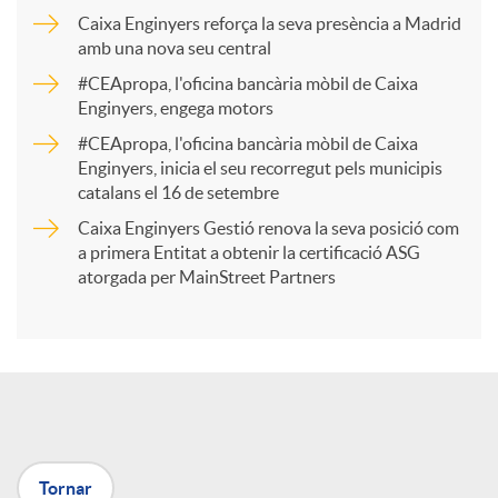
p
Caixa Enginyers reforça la seva presència a Madrid
amb una nova seu central
a
#CEApropa, l'oficina bancària mòbil de Caixa
Enginyers, engega motors
r
#CEApropa, l'oficina bancària mòbil de Caixa
Enginyers, inicia el seu recorregut pels municipis
catalans el 16 de setembre
t
Caixa Enginyers Gestió renova la seva posició com
a primera Entitat a obtenir la certificació ASG
i
atorgada per MainStreet Partners
r
a
Tornar