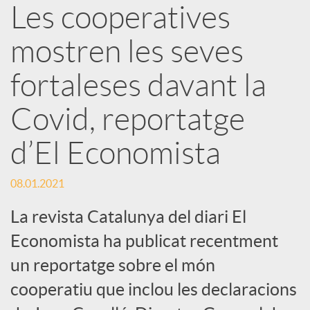
Les cooperatives
r
mostren les seves
x
fortaleses davant la
e
Covid, reportatge
d’El Economista
s
08.01.2021
S
La revista Catalunya del diari El
o
Economista ha publicat recentment
un reportatge sobre el món
c
cooperatiu que inclou les declaracions