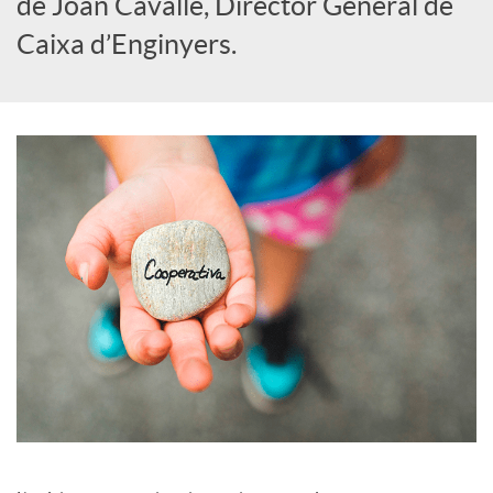
de Joan Cavallé, Director General de
i
Caixa d’Enginyers.
a
l
s