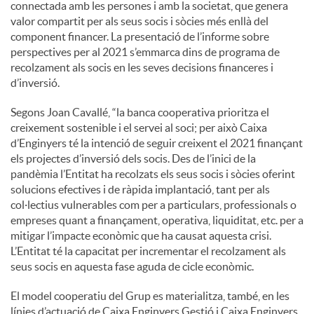
connectada amb les persones i amb la societat, que genera
valor compartit per als seus socis i sòcies més enllà del
component financer. La presentació de l’informe sobre
perspectives per al 2021 s’emmarca dins de programa de
recolzament als socis en les seves decisions financeres i
d’inversió.
Segons Joan Cavallé, “la banca cooperativa prioritza el
creixement sostenible i el servei al soci; per això Caixa
d’Enginyers té la intenció de seguir creixent el 2021 finançant
els projectes d’inversió dels socis. Des de l’inici de la
pandèmia l’Entitat ha recolzats els seus socis i sòcies oferint
solucions efectives i de ràpida implantació, tant per als
col·lectius vulnerables com per a particulars, professionals o
empreses quant a finançament, operativa, liquiditat, etc. per a
mitigar l’impacte econòmic que ha causat aquesta crisi.
L’Entitat té la capacitat per incrementar el recolzament als
seus socis en aquesta fase aguda de cicle econòmic.
El model cooperatiu del Grup es materialitza, també, en les
línies d’actuació de Caixa Enginyers Gestió i Caixa Enginyers