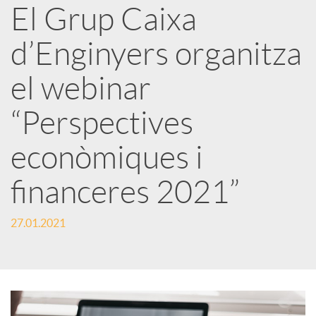
a
El Grup Caixa
d’Enginyers organitza
r
el webinar
x
“Perspectives
e
econòmiques i
financeres 2021”
s
27.01.2021
S
o