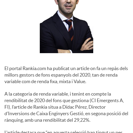
o
c
i
a
El portal Rankia.com ha publicat un article on fa un repàs dels
l
millors gestors de fons espanyols del 2020, tan de renda
variable com de renda fixa, mixta i Value.
s
A la categoria de renda variable, i tenint en compte la
rendibilitat de 2020 del fons que gestiona (CI Emergents A,
FI), l’article de Rankia situa a Dídac Pérez, Director
d’Inversions de Caixa Enginyers Gestió, en segona posició del
rànquing, amb una rendibilitat del 29,22%.
L’article destaca que “en aquesta selecció han tingut un pes