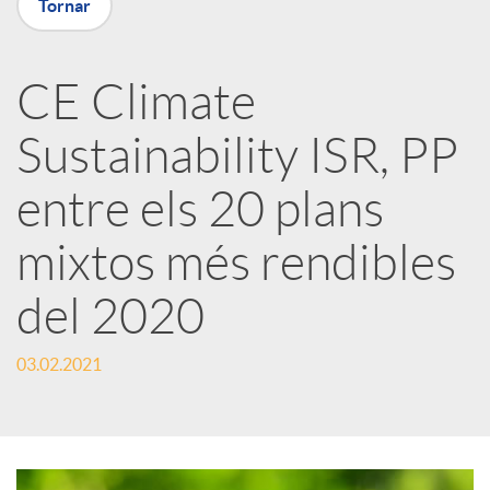
Tornar
a
CE Climate
r
Sustainability ISR, PP
x
entre els 20 plans
e
mixtos més rendibles
del 2020
s
03.02.2021
S
o