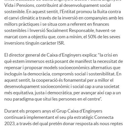
Vida i Pensions, contribuint al desenvolupament social
sostenible. En aquest sentit, l’Entitat promou la lluita contra
el canvi climàtic a través de la inversió en companyies amb les
millors pràctiques i se situa com a referent en finances
sostenibles i Inversió Socialment Responsable, havent-se
marcat com a objectiu que, com a mínim, el 50% de les seves
inversions tinguin caràcter ISR.
El director general de Caixa d’Enginyers explica: “la crisi en
què estem immersos està posant de manifest la necessitat de
repensar i proposar models socioeconòmics alternatius que
incloguin la democràcia, compromís social i sostenibilitat. En
aquest sentit, la cooperació és fonamental per a millor el
desenvolupament socioeconòmic i social cap a una societat
més equitativa, justa i democràtica, per avançar així cap a un
nou paradigma que situï les persones en el centre”.
Durant els propers anys el Grup Caixa d’Enginyers
continuarà implementant el seu pla estratègic Connecta
2023, a través del qual pretén donar resposta als nous reptes