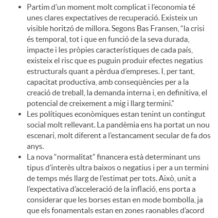
Partim d’un moment molt complicat i l’economia té
unes clares expectatives de recuperació. Existeix un
visible horitzó de millora. Segons Bas Fransen, “la crisi
és temporal, tot i que en funció de la seva durada,
impacte i les pròpies característiques de cada país,
existeix el risc que es puguin produir efectes negatius
estructurals quant a pèrdua d’empreses. I, per tant,
capacitat productiva, amb conseqüències per a la
creació de treball, la demanda interna i, en definitiva, el
potencial de creixement a mig i llarg termini.”
Les polítiques econòmiques estan tenint un contingut
social molt rellevant. La pandèmia ens ha portat un nou
escenari, molt diferent a l’estancament secular de fa dos
anys.
La nova “normalitat” financera està determinant uns
tipus d’interès ultra baixos o negatius i per a un termini
de temps més llarg de l’estimat per tots. Això, unit a
l’expectativa d’acceleració de la inflació, ens porta a
considerar que les borses estan en mode bombolla, ja
que els fonamentals estan en zones raonables d’acord