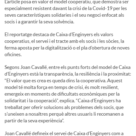
L’article posa en valor el model cooperatiu, que demostra ser
especialment resistent davant la crisi de la Covid-19 per les
seves característiques solidaries i el seu negoci enfocat als
socis i a garantir la seva solvència.
El reportatge destaca de Caixa d’Enginyers els valors
cooperatius, el servei i el tracte amb els socis i les sòcies, la
ferma aposta per la digitalització o el pla d’obertura de noves
oficines.
Segons Joan Cavallé, entre els punts forts del model de Caixa
d’Enginyers està la transparència, la resiliència i la proximitat:
“El valor que es crea es queda dins la cooperativa. Aquest
model té molta força en temps de crisi, és molt resilient,
emergeix en moments de dificultats econòmiques per la
solidaritat i la cooperació”, explica. “Caixa d’Enginyers ha
treballat per oferir solucions als problemes dels socis, que
s’uneixen a nosaltres perquè altres usuaris li recomanen a
partir de la seva experiència”.
Joan Cavallé defineix el servei de Caixa d’Enginyers com a