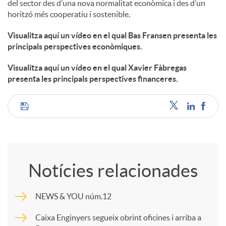
del sector des d’una nova normalitat econòmica i des d’un
horitzó més cooperatiu i sostenible.
Visualitza aquí un vídeo en el qual Bas Fransen presenta les
principals perspectives econòmiques.
Visualitza aquí un vídeo en el qual Xavier Fàbregas
presenta les principals perspectives financeres.
C
o
Notícies relacionades
m
NEWS & YOU núm.12
p
Caixa Enginyers segueix obrint oficines i arriba a