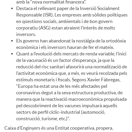
amb la “nova normalitat financera”.
Destaca el rellevant paper de la Inversió Socialment
Responsable (ISR). Les empreses amb sòlides polítiques
en qüestions socials, ambientals i de bon govern
corporatiu (ASG) estan atraient l’interès de molts
inversors.
Els governs han abandonat la nostàlgia de la ortodòxia
econòmica i els inversors hauran de fer el mateix.
Quant a l’evolució dels mercats de renda variable, l’inici
de la vacunació és un factor d’esperança, ja que la
reducció del risc sanitari afavorirà una normalització de
l’activitat econòmica que, a més, es veurà recolzada pels
estímuls monetaris i fiscals. Segons Xavier Fàbregas,
“Europa ha estat una de les més afectades pel
coronavirus degut a la seva estructura productiva, de
manera que la reactivació macroeconòmica propulsada
pel descobriment de les vacunes impulsarà aquells
sectors de perfil cíclic-industrial (automoció,
construcció, turisme, etc.)”.
Caixa d’Enginyers és una Entitat cooperativa, propera,