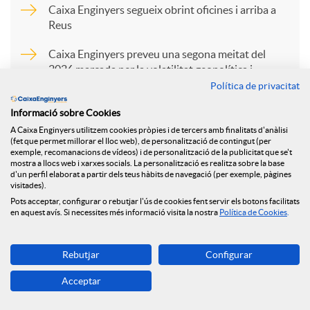
p
Caixa Enginyers segueix obrint oficines i arriba a
Reus
a
Caixa Enginyers preveu una segona meitat del
2026 marcada per la volatilitat geopolítica i
l’estabilitat econòmica
Política de privacitat
r
Caixa Enginyers preveu una segona meitat del
Informació sobre Cookies
2026 marcada per la volatilitat geopolítica i
t
A Caixa Enginyers utilitzem cookies pròpies i de tercers amb finalitats d'anàlisi
(fet que permet millorar el lloc web), de personalització de contingut (per
l’estabilitat econòmica
exemple, recomanacions de vídeos) i de personalització de la publicitat que se't
mostra a llocs web i xarxes socials. La personalització es realitza sobre la base
Caixa Enginyers preveu una segona meitat del
i
d'un perfil elaborat a partir dels teus hàbits de navegació (per exemple, pàgines
visitades).
2026 marcada per la volatilitat geopolítica i
Pots acceptar, configurar o rebutjar l'ús de cookies fent servir els botons facilitats
l’estabilitat econòmica
en aquest avís. Si necessites més informació visita la nostra
Política de Cookies
.
r
Rebutjar
Configurar
a
Acceptar