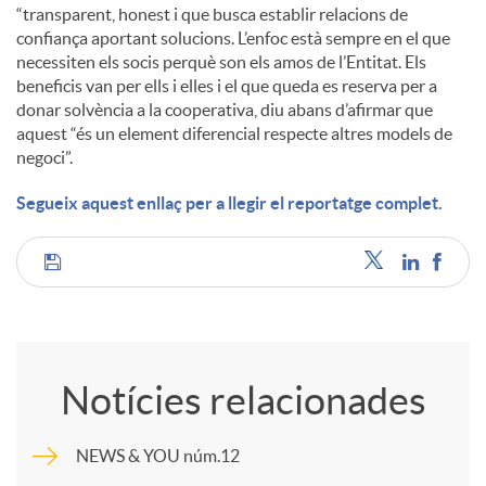
“transparent, honest i que busca establir relacions de
confiança aportant solucions. L’enfoc està sempre en el que
necessiten els socis perquè son els amos de l’Entitat. Els
beneficis van per ells i elles i el que queda es reserva per a
donar solvència a la cooperativa, diu abans d’afirmar que
aquest “és un element diferencial respecte altres models de
negoci”.
Segueix aquest enllaç per a llegir el reportatge complet.
C
o
Notícies relacionades
m
NEWS & YOU núm.12