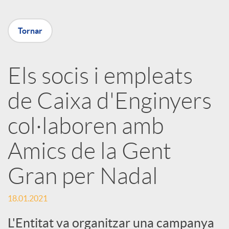
X
Tornar
a
Els socis i empleats
r
de Caixa d'Enginyers
x
col·laboren amb
e
Amics de la Gent
Gran per Nadal
s
18.01.2021
S
L'Entitat va organitzar una campanya