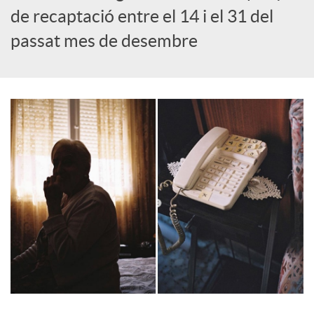
o
de recaptació entre el 14 i el 31 del
passat mes de desembre
c
i
a
l
s