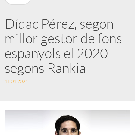
X
a
Dídac Pérez, segon
millor gestor de fons
r
espanyols el 2020
x
segons Rankia
e
11.01.2021
s
S