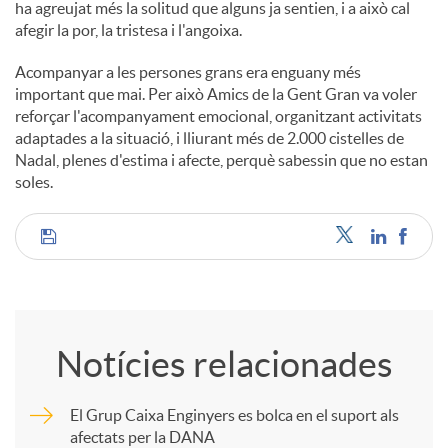
ha agreujat més la solitud que alguns ja sentien, i a això cal
afegir la por, la tristesa i l'angoixa.
Acompanyar a les persones grans era enguany més
important que mai. Per això Amics de la Gent Gran va voler
reforçar l'acompanyament emocional, organitzant activitats
adaptades a la situació, i lliurant més de 2.000 cistelles de
Nadal, plenes d'estima i afecte, perquè sabessin que no estan
soles.
C
o
Notícies relacionades
m
El Grup Caixa Enginyers es bolca en el suport als
afectats per la DANA