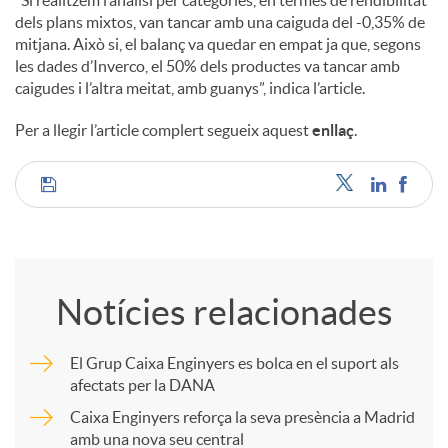
dels plans mixtos, van tancar amb una caiguda del -0,35% de
mitjana. Això si, el balanç va quedar en empat ja que, segons
les dades d’Inverco, el 50% dels productes va tancar amb
caigudes i l’altra meitat, amb guanys”, indica l’article.
Per a llegir l’article complert segueix aquest
enllaç
.
C
o
Notícies relacionades
m
El Grup Caixa Enginyers es bolca en el suport als
afectats per la DANA
p
Caixa Enginyers reforça la seva presència a Madrid
amb una nova seu central