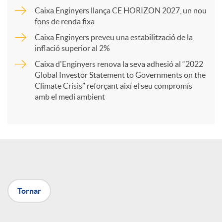
Caixa Enginyers llança CE HORIZON 2027, un nou
r
fons de renda fixa
Caixa Enginyers preveu una estabilització de la
t
inflació superior al 2%
Caixa d'Enginyers renova la seva adhesió al “2022
i
Global Investor Statement to Governments on the
Climate Crisis” reforçant així el seu compromís
amb el medi ambient
r
a
X
Tornar
a