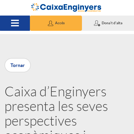
Salta al contingut principal
Accés
Dona't d'alta
P
Tornar
u
Caixa d’Enginyers
b
presenta les seves
l
perspectives
i