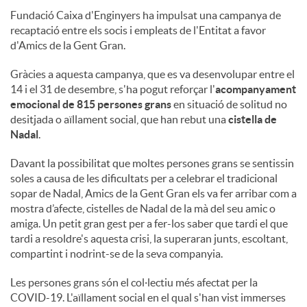
Fundació Caixa d'Enginyers ha impulsat una campanya de
recaptació entre els socis i empleats de l'Entitat a favor
d'Amics de la Gent Gran.
Gràcies a aquesta campanya, que es va desenvolupar entre el
14 i el 31 de desembre, s'ha pogut reforçar l'
acompanyament
emocional de 815 persones grans
en situació de solitud no
desitjada o aïllament social, que han rebut una
cistella de
Nadal
.
Davant la possibilitat que moltes persones grans se sentissin
soles a causa de les dificultats per a celebrar el tradicional
sopar de Nadal, Amics de la Gent Gran els va fer arribar com a
mostra d’afecte, cistelles de Nadal de la mà del seu amic o
amiga. Un petit gran gest per a fer-los saber que tardi el que
tardi a resoldre's aquesta crisi, la superaran junts, escoltant,
compartint i nodrint-se de la seva companyia.
Les persones grans són el col·lectiu més afectat per la
COVID-19. L'aïllament social en el qual s'han vist immerses