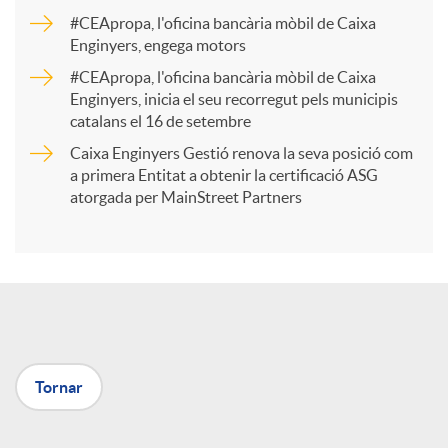
a
#CEApropa, l'oficina bancària mòbil de Caixa
Enginyers, engega motors
r
#CEApropa, l'oficina bancària mòbil de Caixa
Enginyers, inicia el seu recorregut pels municipis
catalans el 16 de setembre
t
Caixa Enginyers Gestió renova la seva posició com
a primera Entitat a obtenir la certificació ASG
i
atorgada per MainStreet Partners
r
a
Tornar
X