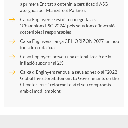
a primera Entitat a obtenir la certificació ASG
p
atorgada per MainStreet Partners
Caixa Enginyers Gestió reconeguda als
a
“Champions ESG 2024” pels seus fons d'inversió
sostenibles i responsables
Caixa Enginyers llança CE HORIZON 2027, un nou
r
fons de renda fixa
Caixa Enginyers preveu una estabilització de la
t
inflació superior al 2%
Caixa d'Enginyers renova la seva adhesió al “2022
i
Global Investor Statement to Governments on the
Climate Crisis” reforçant així el seu compromís
amb el medi ambient
r
a