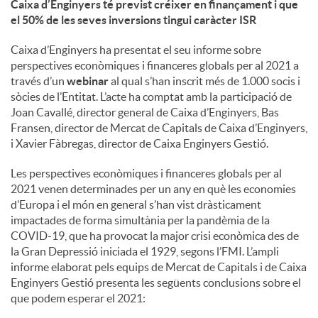
Caixa d’Enginyers té previst créixer en finançament i que
el 50% de les seves inversions tingui caràcter ISR
u
Caixa d’Enginyers ha presentat el seu informe sobre
perspectives econòmiques i financeres globals per al 2021 a
t
través d’un
webinar
al qual s’han inscrit més de 1.000 socis i
sòcies de l’Entitat. L’acte ha comptat amb la participació de
Joan Cavallé, director general de Caixa d’Enginyers, Bas
s
Fransen, director de Mercat de Capitals de Caixa d’Enginyers,
i Xavier Fàbregas, director de Caixa Enginyers Gestió.
Les perspectives econòmiques i financeres globals per al
2021 venen determinades per un any en què les economies
d’Europa i el món en general s’han vist dràsticament
impactades de forma simultània per la pandèmia de la
COVID-19, que ha provocat la major crisi econòmica des de
la Gran Depressió iniciada el 1929, segons l’FMI. L’ampli
informe elaborat pels equips de Mercat de Capitals i de Caixa
Enginyers Gestió presenta les següents conclusions sobre el
que podem esperar el 2021: