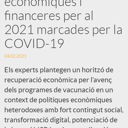
econòmiques i
financeres per al
c
2021 marcades per la
a
COVID-19
d
04.02.2021
o
Els experts plantegen un horitzó de
recuperació econòmica per l’avenç
r
dels programes de vacunació en un
context de polítiques econòmiques
d
heterodoxes amb fort contingut social,
transformació digital, potenciació de
e