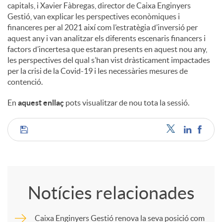
capitals, i Xavier Fàbregas, director de Caixa Enginyers
Gestió, van explicar les perspectives econòmiques i
financeres per al 2021 així com l’estratègia d’inversió per
aquest any i van analitzar els diferents escenaris financers i
factors d’incertesa que estaran presents en aquest nou any,
les perspectives del qual s’han vist dràsticament impactades
per la crisi de la Covid-19 i les necessàries mesures de
contenció.
En
aquest enllaç
pots visualitzar de nou tota la sessió.
C
o
Notícies relacionades
m
Caixa Enginyers Gestió renova la seva posició com