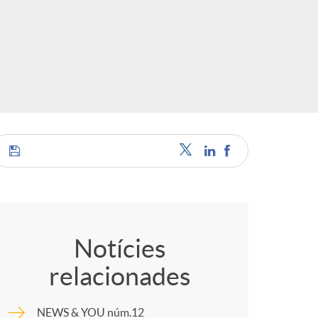
o
r
d
'
i
C
d
o
Notícies
i
relacionades
m
NEWS & YOU núm.12