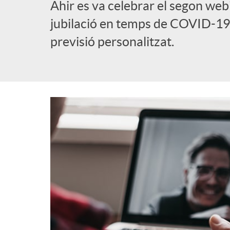
Ahir es va celebrar el segon webi
l
jubilació en temps de COVID-19, 
previsió personalitzat.
i
c
a
d
o
r