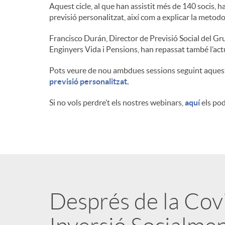
Aquest cicle, al que han assistit més de 140 socis, ha
n
previsió personalitzat, així com a explicar la metodo
Francisco Durán, Director de Previsió Social del Gr
g
Enginyers Vida i Pensions, han repassat també l’act
Pots veure de nou ambdues sessions seguint aquest
u
previsió personalitzat
.
Si no vols perdre’t els nostres webinars,
aquí
els pod
t
s
Després de la Covid