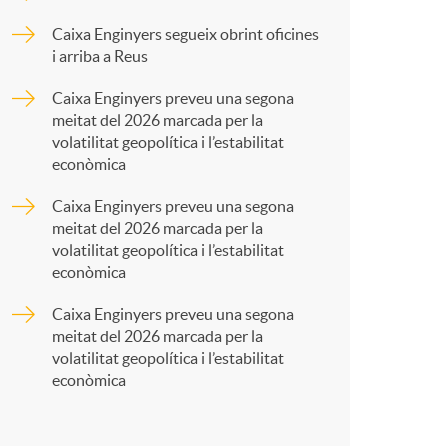
o
p
Caixa Enginyers segueix obrint oficines
m
i arriba a Reus
a
Caixa Enginyers preveu una segona
a
meitat del 2026 marcada per la
r
volatilitat geopolítica i l’estabilitat
econòmica
t
Caixa Enginyers preveu una segona
meitat del 2026 marcada per la
volatilitat geopolítica i l’estabilitat
econòmica
Caixa Enginyers preveu una segona
r
meitat del 2026 marcada per la
volatilitat geopolítica i l’estabilitat
econòmica
a