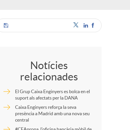
o
c
C
a
o
Notícies
relacionades
m
El Grup Caixa Enginyers es bolca en el
s
p
suport als afectats per la DANA
Caixa Enginyers reforça la seva
presència a Madrid amb una nova seu
a
central
#CEApropa, l'oficina bancària mòbil de