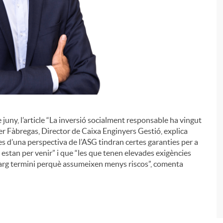
e juny, l’article “La inversió socialment responsable ha vingut
i
ier Fàbregas, Director de Caixa Enginyers Gestió, explica
d’una perspectiva de l’ASG tindran certes garanties per a
stan per venir” i que “les que tenen elevades exigències
llarg termini perquè assumeixen menys riscos”, comenta