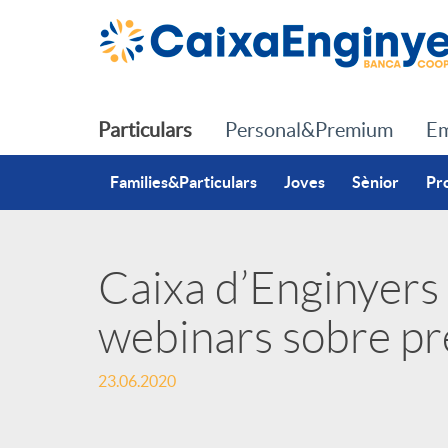
Salta al contingut principal
Particulars
Personal&Premium
Em
Families&Particulars
Joves
Sènior
Pr
Caixa d’Enginyers 
P
webinars sobre pre
u
23.06.2020
b