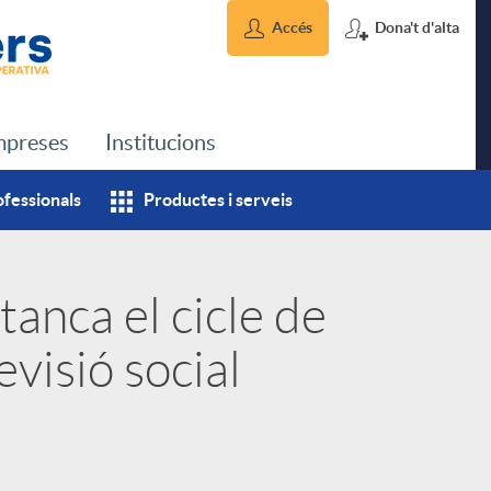
Accés
Dona't d'alta
preses
Institucions
ofessionals
Productes i serveis
tanca el cicle de
visió social