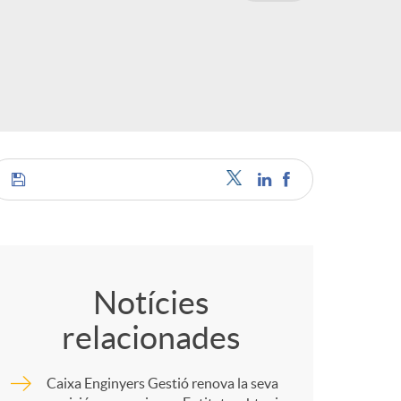
o
c
a
C
o
Notícies
s
relacionades
m
Caixa Enginyers Gestió renova la seva