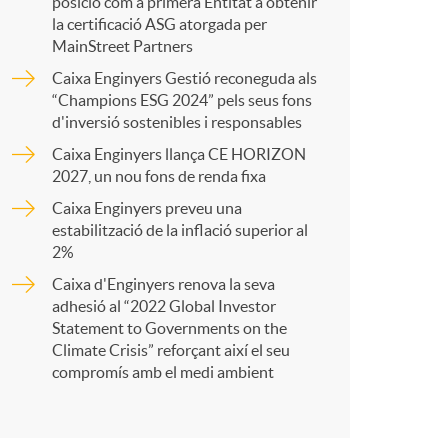
p
posició com a primera Entitat a obtenir
la certificació ASG atorgada per
MainStreet Partners
a
Caixa Enginyers Gestió reconeguda als
“Champions ESG 2024” pels seus fons
d'inversió sostenibles i responsables
r
Caixa Enginyers llança CE HORIZON
2027, un nou fons de renda fixa
t
Caixa Enginyers preveu una
estabilització de la inflació superior al
2%
Caixa d'Enginyers renova la seva
adhesió al “2022 Global Investor
r
Statement to Governments on the
Climate Crisis” reforçant així el seu
compromís amb el medi ambient
a