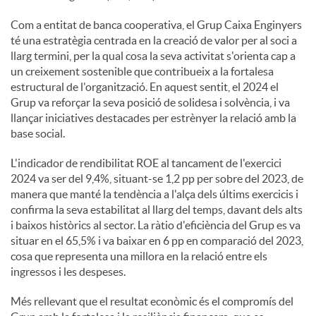
Com a entitat de banca cooperativa, el Grup Caixa Enginyers
té una estratègia centrada en la creació de valor per al soci a
llarg termini, per la qual cosa la seva activitat s'orienta cap a
un creixement sostenible que contribueix a la fortalesa
estructural de l'organització. En aquest sentit, el 2024 el
Grup va reforçar la seva posició de solidesa i solvència, i va
llançar iniciatives destacades per estrènyer la relació amb la
base social.
L'indicador de rendibilitat ROE al tancament de l'exercici
2024 va ser del 9,4%, situant-se 1,2 pp per sobre del 2023, de
manera que manté la tendència a l'alça dels últims exercicis i
confirma la seva estabilitat al llarg del temps, davant dels alts
i baixos històrics al sector. La ràtio d'eficiència del Grup es va
situar en el 65,5% i va baixar en 6 pp en comparació del 2023,
cosa que representa una millora en la relació entre els
ingressos i les despeses.
Més rellevant que el resultat econòmic és el compromís del