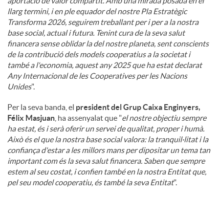
aportació de valor compartit. Amb una mirada posada en el
llarg termini, i en ple equador del nostre Pla Estratègic
Transforma 2026, seguirem treballant per i per a la nostra
base social, actual i futura. Tenint cura de la seva salut
financera sense oblidar la del nostre planeta, sent conscients
de la contribució dels models cooperatius a la societat i
també a l'economia, aquest any 2025 que ha estat declarat
Any Internacional de les Cooperatives per les Nacions
Unides
".
Per la seva banda, el
president del Grup Caixa Enginyers,
Félix Masjuan
, ha assenyalat que "
el nostre objectiu sempre
ha estat, és i serà oferir un servei de qualitat, proper i humà.
Això és el que la nostra base social valora: la tranquil·litat i la
confiança d'estar a les millors mans per dipositar un tema tan
important com és la seva salut financera. Saben que sempre
estem al seu costat, i confien també en la nostra Entitat que,
pel seu model cooperatiu, és també la seva Entitat
".