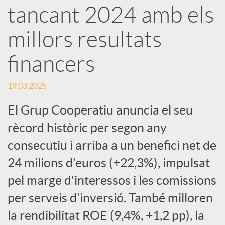
e
tancant 2024 amb els
millors resultats
s
financers
S
19.03.2025
o
El Grup Cooperatiu anuncia el seu
rècord històric per segon any
c
consecutiu i arriba a un benefici net de
24 milions d'euros (+22,3%), impulsat
i
pel marge d'interessos i les comissions
per serveis d'inversió. També milloren
a
la rendibilitat ROE (9,4%, +1,2 pp), la