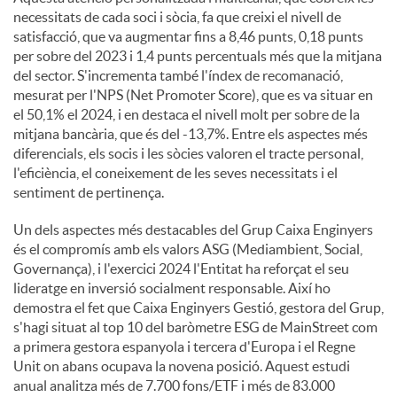
necessitats de cada soci i sòcia, fa que creixi el nivell de
satisfacció, que va augmentar fins a 8,46 punts, 0,18 punts
per sobre del 2023 i 1,4 punts percentuals més que la mitjana
del sector. S'incrementa també l'índex de recomanació,
mesurat per l'NPS (Net Promoter Score), que es va situar en
el 50,1% el 2024, i en destaca el nivell molt per sobre de la
mitjana bancària, que és del -13,7%. Entre els aspectes més
diferencials, els socis i les sòcies valoren el tracte personal,
l'eficiència, el coneixement de les seves necessitats i el
sentiment de pertinença.
Un dels aspectes més destacables del Grup Caixa Enginyers
és el compromís amb els valors ASG (Mediambient, Social,
Governança), i l'exercici 2024 l'Entitat ha reforçat el seu
lideratge en inversió socialment responsable. Així ho
demostra el fet que Caixa Enginyers Gestió, gestora del Grup,
s'hagi situat al top 10 del baròmetre ESG de MainStreet com
a primera gestora espanyola i tercera d'Europa i el Regne
Unit on abans ocupava la novena posició. Aquest estudi
anual analitza més de 7.700 fons/ETF i més de 83.000