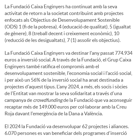
La Fundació Caixa Enginyers ha continuat amb la seva
activitat de retorn a la societat contribuint amb projectes
enfocats als Objectius de Desenvolupament Sostenible
(ODS) 1 (fi de la pobresa), 4 (educació de qualitat), 5 (igualtat
de gènere), 8 (treball decent i creixement econòmic), 10
(reducció de les desigualtats), 7 (1) assolir els objectius).
La Fundació Caixa Enginyers va destinar l'any passat 774.934
euros a inversió social. A través de la Fundació, el Grup Caixa
Enginyers també ratifica el compromís amb el
desenvolupament sostenible, l'economia social i l'acció social,
i per això un 56% de la inversió social ha anat destinada a
projectes d'aquest tipus. L'any 2024, a més, els socis i sòcies
de l'Entitat van mostrar la seva solidaritat a través d'una
campanya de
crowdfunding
de la Fundació que va aconseguir
recaptar més de 149.000 euros per col·laborar amb la Creu
Roja davant l'emergència de la Dana a València.
El 2024 la Fundació va desenvolupar 62 projectes i aliances.
6.070 persones es van beneficiar dels programes d'inserció