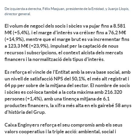
De izquierda a derecha, Félix Masjuan, presidente de la Entidad, y Juanjo Llopis,
director general.
El volum de negoci dels socis i sòcies va pujar fins a 8.581
M€ (+5,4%), i el marge d'interès va créixer fins a 76,2 M€
(+14,9%), mentre que el marge brut es va incrementar fins
a 123,3 M€ (+23,9%), impulsat per la captació de nous
recursos i subscripcions, el context alcista dels mercats
financers i la normalització dels tipus d'interès.
Es reforça el vincle de l'Entitat amb la seva base social, amb
un nivell de satisfacció NPS del 50,1%, el més alt registrat i
64 pp per sobre de la mitjana del sector. El nombre de socis
i sòcies es col·loca també a la cota màxima amb 216.320
persones (+1,4%), amb una tinença mitjana de 6,1
productes financers, la xifra més alta en els gairebé 58 anys
d'història del Grup.
Caixa Enginyers reforça el seu compromís amb els seus
valors cooperatius i la triple acció: ambiental, social i