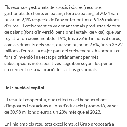
Els recursos gestionats dels socis i sòcies (recursos
gestionats de clients en balanç i fora de balanç) el 2024 van
pujar un 9,1% respecte de l'any anterior, fins a 6.185 milions
d'euros. El creixement es va donar tant als productes de fora
de balanç (fons d'inversió, pensions i estalvi de vida), que van
registrar un creixement del 19%, fins a 2.663 milions d'euros,
com als dipòsits dels socis, que van pujar un 2,6%, fins a 3.522
milions d'euros. La major part del creixement s'ha produït en
fons d'inversió i ha estat prioritàriament per més
subscripcions netes positives, seguit en segon lloc per un
creixement de la valoració dels actius gestionats.
Retribució al capital
El resultat cooperatiu, que reflecteix el benefici abans
d'impostos i dotacions al fons d'educació i promoció, va ser
de 30,98 milions d'euros, un 23% més que el 2023.
En línia amb els resultats excel·lents, el Grup proposarà a