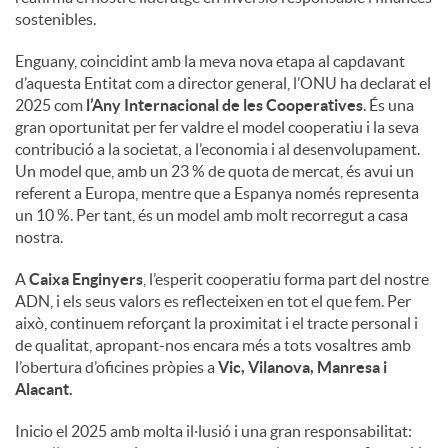
sostenibles.
Enguany, coincidint amb la meva nova etapa al capdavant
d’aquesta Entitat com a director general, l’ONU ha declarat el
2025 com
l’Any Internacional de les Cooperatives
. És una
gran oportunitat per fer valdre el model cooperatiu i la seva
contribució a la societat, a l’economia i al desenvolupament.
Un model que, amb un 23 % de quota de mercat, és avui un
referent a Europa, mentre que a Espanya només representa
un 10 %. Per tant, és un model amb molt recorregut a casa
nostra.
A
Caixa Enginyers
, l’esperit cooperatiu forma part del nostre
ADN, i els seus valors es reflecteixen en tot el que fem. Per
això, continuem reforçant la proximitat i el tracte personal i
de qualitat, apropant-nos encara més a tots vosaltres amb
l’obertura d’oficines pròpies a
Vic, Vilanova, Manresa i
Alacant.
Inicio el 2025 amb molta il·lusió i una gran responsabilitat: