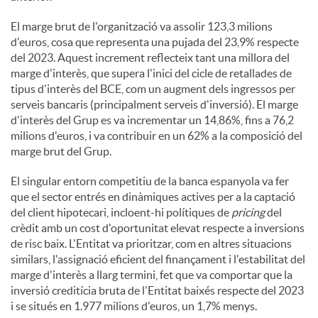
El marge brut de l'organització va assolir 123,3 milions
d'euros, cosa que representa una pujada del 23,9% respecte
del 2023. Aquest increment reflecteix tant una millora del
marge d'interès, que supera l'inici del cicle de retallades de
tipus d'interès del BCE, com un augment dels ingressos per
serveis bancaris (principalment serveis d'inversió). El marge
d'interès del Grup es va incrementar un 14,86%, fins a 76,2
milions d'euros, i va contribuir en un 62% a la composició del
marge brut del Grup.
El singular entorn competitiu de la banca espanyola va fer
que el sector entrés en dinàmiques actives per a la captació
del client hipotecari, incloent-hi polítiques de
pricing
del
crèdit amb un cost d'oportunitat elevat respecte a inversions
de risc baix. L'Entitat va prioritzar, com en altres situacions
similars, l'assignació eficient del finançament i l'estabilitat del
marge d'interès a llarg termini, fet que va comportar que la
inversió creditícia bruta de l'Entitat baixés respecte del 2023
i se situés en 1.977 milions d'euros, un 1,7% menys.