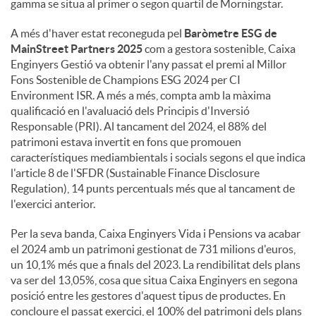
gamma se situa al primer o segon quartil de Morningstar.
A més d'haver estat reconeguda pel
Baròmetre ESG de
MainStreet Partners 2025
com a gestora sostenible, Caixa
Enginyers Gestió va obtenir l'any passat el premi al Millor
Fons Sostenible de Champions ESG 2024 per CI
Environment ISR. A més a més, compta amb la màxima
qualificació en l'avaluació dels Principis d'Inversió
Responsable (PRI). Al tancament del 2024, el 88% del
patrimoni estava invertit en fons que promouen
característiques mediambientals i socials segons el que indica
l'article 8 de l'SFDR (Sustainable Finance Disclosure
Regulation), 14 punts percentuals més que al tancament de
l'exercici anterior.
Per la seva banda, Caixa Enginyers Vida i Pensions va acabar
el 2024 amb un patrimoni gestionat de 731 milions d'euros,
un 10,1% més que a finals del 2023. La rendibilitat dels plans
va ser del 13,05%, cosa que situa Caixa Enginyers en segona
posició entre les gestores d'aquest tipus de productes. En
concloure el passat exercici, el 100% del patrimoni dels plans