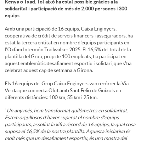
Kenya o Txad. Tot això ha estat possible gràcies a la
solidaritat i participació de més de 2.000 persones i 300
u
equips.
Amb una participació de 16 equips, Caixa Enginyers,
t
cooperativa de crèdit de serveis financers i asseguradors, ha
estat la tercera entitat en nombre d'equips participants en
l'Oxfam Intermón Trailwalker 2025. El 16,5% del total de la
s
plantilla del Grup, prop de 100 empleats, ha participat en
aquest emblemàtic desafiament esportiu i solidari, que s'ha
celebrat aquest cap de setmana a Girona.
Els 16 equips del Grup Caixa Enginyers van recórrer la Via
Verda que connecta Olot amb Sant Feliu de Guíxols en
diferents distàncies: 100 km, 55 km i 25 km.
“
Un any més, hem transformat quilòmetres en solidaritat.
Estem orgullosos d'haver superat el nombre d'equips
participants, assolint la xifra rècord de 16 equips, la qual cosa
suposa el 16,5% de la nostra plantilla. Aquesta iniciativa és
molt més que un desafiament esportiu, és una mostra del