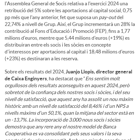
l'Assemblea General de Socis relativa a l'exercici 2024 una
retribució del 5% sobre les aportacions al capital social, 0,75
pp més que l'any anterior, fet que suposa un
pay-out
del
22,74% a nivell de Grup. Així, el Grup incrementarà un 28% la
contribució al Fons d'Educació i Promoció (FEP), fins a 1,77
milions d'euros, mentre que 5,44 milions d'euros (+19%) es
distribuiran entre els socis i les sòcies en concepte
d'interessos per aportacions al capital i 18,48 milions d'euros
(+23%) es destinaran a les reserva.
Sobre els resultats del 2024,
Juanjo Llopis, director general
de Caixa Enginyers
, ha destacat que “
Ens sentim molt
orgullosos dels resultats aconseguits en aquest 2024, però
sobretot de la confiança dels nostres socis i sòcies, i del seu
nivell de satisfacció, que aquest any ha assolit un nou màxim
històric amb un nivell de satisfacció del 8,46% i d'un NPS a
nivells màxims d'un 50,1%, quan la mitjana del sector està en
un -13,7%. La incorporació de 3.000 nous socis i sòcies
demostra que any rere any el nostre model de Banca
Cooperativa es va consolidant pels seus valors i la seva