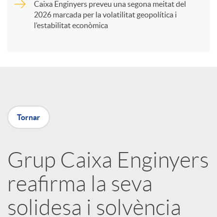
Caixa Enginyers preveu una segona meitat del
i
2026 marcada per la volatilitat geopolítica i
l’estabilitat econòmica
r
a
X
Tornar
a
Grup Caixa Enginyers
r
reafirma la seva
x
solidesa i solvència