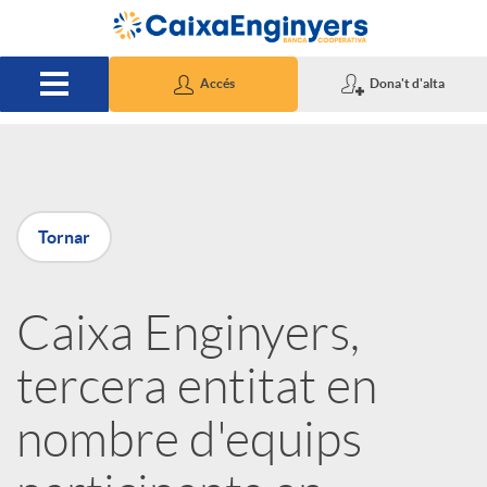
Salta al contingut principal
Accés
Dona't d'alta
P
Tornar
u
Caixa Enginyers,
b
tercera entitat en
l
nombre d'equips
i