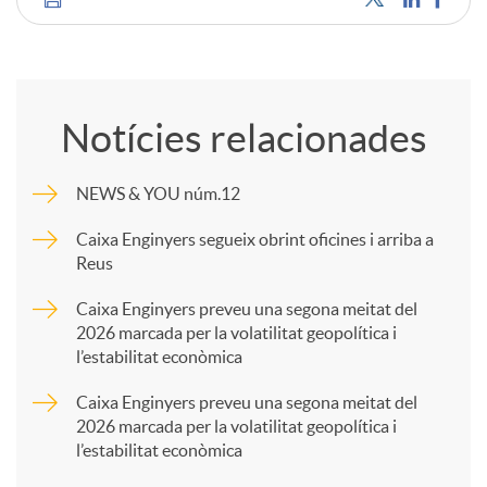
C
o
Notícies relacionades
m
NEWS & YOU núm.12
p
Caixa Enginyers segueix obrint oficines i arriba a
Reus
a
Caixa Enginyers preveu una segona meitat del
2026 marcada per la volatilitat geopolítica i
l’estabilitat econòmica
r
Caixa Enginyers preveu una segona meitat del
2026 marcada per la volatilitat geopolítica i
t
l’estabilitat econòmica