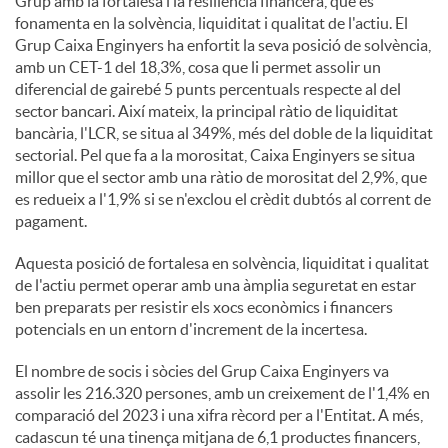
Grup amb la fortalesa i la resiliència financera, que es
fonamenta en la solvència, liquiditat i qualitat de l'actiu. El
Grup Caixa Enginyers ha enfortit la seva posició de solvència,
amb un CET-1 del 18,3%, cosa que li permet assolir un
diferencial de gairebé 5 punts percentuals respecte al del
sector bancari. Així mateix, la principal ràtio de liquiditat
bancària, l'LCR, se situa al 349%, més del doble de la liquiditat
sectorial. Pel que fa a la morositat, Caixa Enginyers se situa
millor que el sector amb una ràtio de morositat del 2,9%, que
es redueix a l'1,9% si se n'exclou el crèdit dubtós al corrent de
pagament.
Aquesta posició de fortalesa en solvència, liquiditat i qualitat
de l'actiu permet operar amb una àmplia seguretat en estar
ben preparats per resistir els xocs econòmics i financers
potencials en un entorn d'increment de la incertesa.
El nombre de socis i sòcies del Grup Caixa Enginyers va
assolir les 216.320 persones, amb un creixement de l'1,4% en
comparació del 2023 i una xifra rècord per a l'Entitat. A més,
cadascun té una tinença mitjana de 6,1 productes financers,