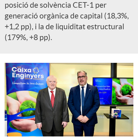
posició de solvència CET-1 per
l
generació orgànica de capital (18,3%,
s
+1,2 pp), i la de liquiditat estructural
(179%, +8 pp).