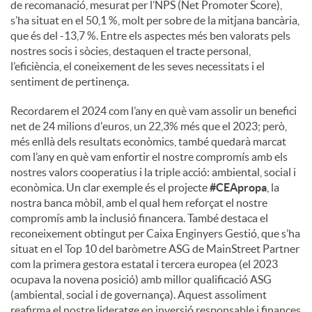
de recomanació, mesurat per l’NPS (Net Promoter Score),
s’ha situat en el 50,1 %, molt per sobre de la mitjana bancària,
que és del -13,7 %. Entre els aspectes més ben valorats pels
nostres socis i sòcies, destaquen el tracte personal,
l’eficiència, el coneixement de les seves necessitats i el
sentiment de pertinença.
Recordarem el 2024 com l’any en què vam assolir un benefici
net de 24 milions d'euros, un 22,3% més que el 2023; però,
més enllà dels resultats econòmics, també quedarà marcat
com l’any en què vam enfortir el nostre compromís amb els
nostres valors cooperatius i la triple acció: ambiental, social i
econòmica. Un clar exemple és el projecte
#CEApropa
, la
nostra banca mòbil, amb el qual hem reforçat el nostre
compromís amb la inclusió financera. També destaca el
reconeixement obtingut per Caixa Enginyers Gestió, que s’ha
situat en el Top 10 del baròmetre ASG de MainStreet Partner
com la primera gestora estatal i tercera europea (el 2023
ocupava la novena posició) amb millor qualificació ASG
(ambiental, social i de governança). Aquest assoliment
reafirma el nostre lideratge en inversió responsable i finances