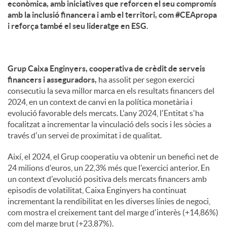
econòmica, amb iniciatives que reforcen el seu compromís
amb la inclusió financera i amb el territori, com #CEApropa
i reforça també el seu lideratge en ESG.
Grup Caixa Enginyers, cooperativa de crèdit de serveis
financers i asseguradors,
ha assolit per segon exercici
consecutiu la seva millor marca en els resultats financers del
2024, en un context de canvi en la política monetària i
evolució favorable dels mercats. L'any 2024, l'Entitat s'ha
focalitzat a incrementar la vinculació dels socis i les sòcies a
través d'un servei de proximitat i de qualitat.
Així, el 2024, el Grup cooperatiu va obtenir un benefici net de
24 milions d'euros, un 22,3% més que l'exercici anterior. En
un context d'evolució positiva dels mercats financers amb
episodis de volatilitat, Caixa Enginyers ha continuat
incrementant la rendibilitat en les diverses línies de negoci,
com mostra el creixement tant del marge d'interès (+14,86%)
com del marge brut (+23,87%).