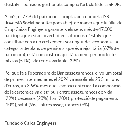
d’estalvi i pensions gestionats complia l’article 8 de la SFDR.
A més, el 77% del patrimoni compta amb etiqueta ISR
(Inversió Socialment Responsable), de manera que la filial del
Grup Caixa Enginyers garanteix els seus més de 47.000
partícips que estan invertint en solucions d'estalvi que
contribueixen a un creixement sostingut de l'economia. La
categoria de plans de pensions, que és majoritària (67% del
patrimoni), està composta majoritàriament per productes
mixtos (51%) i de renda variable (39%).
Pel que fa a l'operadora de Bancassegurances, el volum total
de primes intermediades el 2024 va assolir els 25,5 milions
d'euros, un 3,66% més que l'exercici anterior. La composició
de la cartera es va distribuir entre assegurances de vida
(29%), decessos (23%), llar (20%), protecció de pagaments
(10%), salut (9%) i altres assegurances (9%).
Fundació Caixa Enginyers