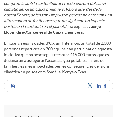
compromís amb la sostenibilitat i l'acció enfront del canvi
climàtic del Grup Caixa Enginyers. Valors que, des de la
nostra Entitat, defensem i impulsem perquè no entenem una
altra manera de fer finances que no sigui amb un impacte
positiu en la societat i en el planeta
”, ha explicat
Juanjo
Llopis, director general de Caixa Enginyers.
Enguany, segons dades d'Oxfam Intermón, un total de 2.000
persones repartides en 300 equips han participat en aquesta
iniciativa que ha aconseguit recaptar 415.000 euros, que es
destinaran a assegurar l'accés a aigua potable a milers de
famílies, les més impactades per les conseqüències de la crisi
climàtica en països com Somàlia, Kenya o Txad.
C
o