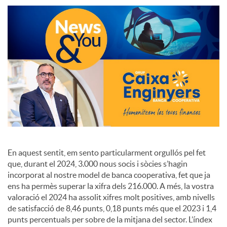
S
o
c
i
a
En aquest sentit, em sento particularment orgullós pel fet
que, durant el 2024, 3.000 nous socis i sòcies s’hagin
l
incorporat al nostre model de banca cooperativa, fet que ja
ens ha permès superar la xifra dels 216.000. A més, la vostra
valoració el 2024 ha assolit xifres molt positives, amb nivells
s
de satisfacció de 8,46 punts, 0,18 punts més que el 2023 i 1,4
punts percentuals per sobre de la mitjana del sector. L’índex