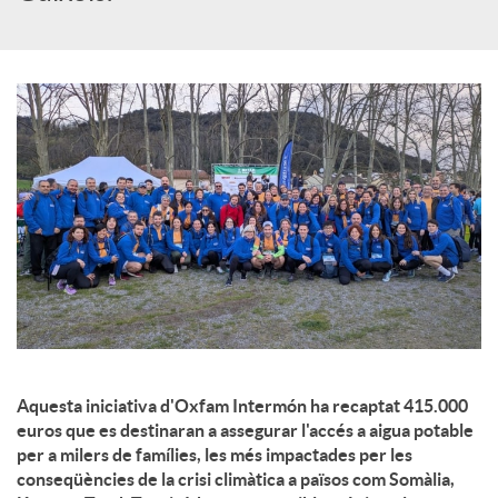
c
o
n
t
i
n
Aquesta iniciativa d'Oxfam Intermón ha recaptat 415.000
euros que es destinaran a assegurar l'accés a aigua potable
per a milers de famílies, les més impactades per les
g
conseqüències de la crisi climàtica a països com Somàlia,