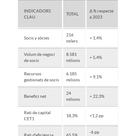
INDICADORS
Δ % respecte
TOTAL
CLAU
a 2023
216
Socis y sòcies
+ 1,4%
milers
Volum de negoci
8.581
+ 5,4%
de socis
milions
Recursos
6.185
+ 9,1%
gestionats de socis
milions
24
Benefici net
+ 22,3%
milions
Rati de capital
18,3%
+1,2 pp
CET1
-6 pp
Rati d'eficiència
65,5%