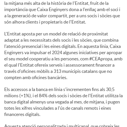
la mitjana més alta de la història de l'Entitat, fruit de la
importància que Caixa Enginyers dona a l'enllaç amb el soci i
a la generació de valor compartit, per a uns socis i sòcies que
són alhora clients i propietaris de l'Entitat.
L'Entitat aposta per un model de relació de proximitat
adaptat a les necessitats dels socis i les sòcies, que combina
l'atenció presencial i les eines digitals. En aquesta línia, Caixa
Enginyers va impulsar el 2024 algunes iniciatives per apropar
el seu model cooperatiu a les persones, com #CEApropa, amb
el qual l'Entitat ofereix serveis i assessorament financer a
través d'oficines mòbils a 313 municipis catalans que no
compten amb oficines bancàries.
Els accessos a la banca en línia s'incrementen fins als 30,5
milions (+1%), i el 84% dels socis i sòcies de l'Entitat utilitza la
banca digital almenys una vegada al mes, de mitjana, i pugen
totes les xifres vinculades a l'ús de canals remots i eines
financeres digitals.
Aquesta atenció personalitzada i multicanal, que cobreix les