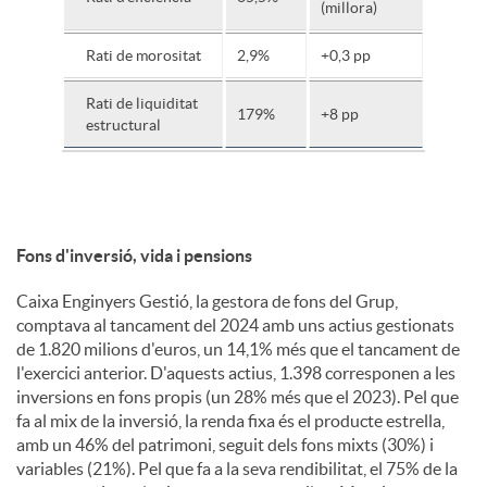
(millora)
Rati de morositat
2,9%
+0,3 pp
Rati de liquiditat
179%
+8 pp
estructural
Fons d'inversió, vida i pensions
Caixa Enginyers Gestió, la gestora de fons del Grup,
comptava al tancament del 2024 amb uns actius gestionats
de 1.820 milions d'euros, un 14,1% més que el tancament de
l'exercici anterior. D'aquests actius, 1.398 corresponen a les
inversions en fons propis (un 28% més que el 2023). Pel que
fa al mix de la inversió, la renda fixa és el producte estrella,
amb un 46% del patrimoni, seguit dels fons mixts (30%) i
variables (21%). Pel que fa a la seva rendibilitat, el 75% de la