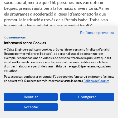
sociolaboral, mentre que 160 persones més van obtenir
beques, premis i ajuts per a la formació universitària. A més,
els programes d'acceleració d'idees i d'emprenedoria que
promou la institució a través dels Premis Isabel Trabal van
incrementar les candidatures aconseguint les 401.
Política de privacitat
Perspectives per al 2025
Informació sobre Cookies
A Caixa Enginyers utilitzem cookies pròpies i de tercers amb finalitats d'anàlisi
Per a l'exercici en curs, el Grup Caixa Enginyers preveu un
(fet que permet millorar el lloc web), de personalització de contingut (per
exemple, recomanacions de vídeos) i de personalització de la publicitat que se't
context macroeconòmic caracteritzat per l'elevada incertesa
mostra a llocs web i xarxes socials. La personalització es realitza sobre la base
geopolítica, que pot provocar fluctuacions als mercats, i
d'un perfil elaborat a partir dels teus hàbits de navegació (per exemple, pàgines
noves retallades de tipus d'interès dels principals bancs
visitades).
centrals. A nivell sectorial, cal esperar una elevada pressió
Pots acceptar, configurar o rebutjar l'ús de cookies fent servir els botons facilitats
en aquest avís. Si necessites més informació visita la nostra
Política de Cookies
.
relacionada amb les condicions de crèdit i les hipoteques, així
com unes bones perspectives per als mercats, que estaran en
tot cas condicionades als esdeveniments geopolítics.
Rebutjar
Configurar
En aquest context, el Grup Caixa Enginyers assumeix el repte
Acceptar
de créixer en volum de negoci al voltant del 10%, continuar
reforçant la seva solvència, mantenint la seva prudència en la