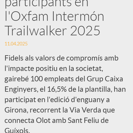
participants en
l'Oxfam Intermón
c
Trailwalker 2025
a
11.04.2025
d
Fidels als valors de compromís amb
l'impacte positiu en la societat,
o
gairebé 100 empleats del Grup Caixa
Enginyers, el 16,5% de la plantilla, han
r
participat en l'edició d'enguany a
d
Girona, recorrent la Via Verda que
connecta Olot amb Sant Feliu de
e
Guíxols.