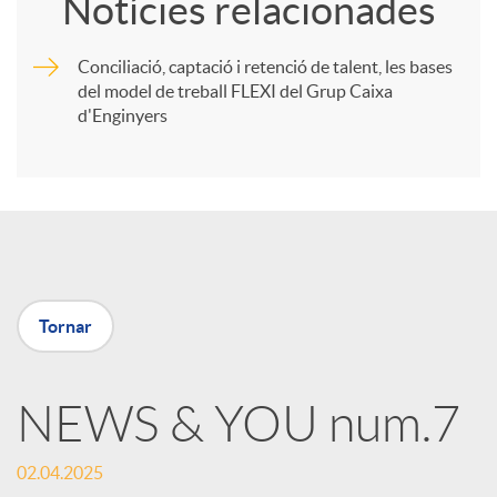
Notícies relacionades
m
Conciliació, captació i retenció de talent, les bases
del model de treball FLEXI del Grup Caixa
p
d'Enginyers
a
r
t
Tornar
i
NEWS & YOU num.7
r
02.04.2025