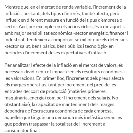
Mentre que, en el mercat de renda variable, l’increment de la
inflació i, per tant, dels tipus d’interès, també afecta, però
influeix en diferent mesura en funció del tipus d’empresa o
sector. Així, per exemple, en els actius cíclics, és a dir, aquells
amb major sensibilitat econòmica -sector energètic, financer i
industrial- tendeixen a comportar-se millor que els defensius
-sector salut, béns bàsics, béns públics i tecnològic- en
períodes d’increment de les expectatives d’inflació.
Per analitzar l’efecte de la inflació en el mercat de valors, és
necessari dividir entre l’impacte en els resultats econòmics i
les valoracions. En primer lloc, l’increment dels preus afecta
els marges operatius, tant per increment del preu de les
entrades del cost de producció (matèries primeres,
maquinària, energia) com per l’increment dels salaris. No
obstant això, la capacitat de manteniment dels marges
dependrà de l’estructura econòmica de cada empresa, i
aquelles que tinguin una demanda més inelàstica seran les
que podran traspassar la totalitat de l’increment al
consumidor final.