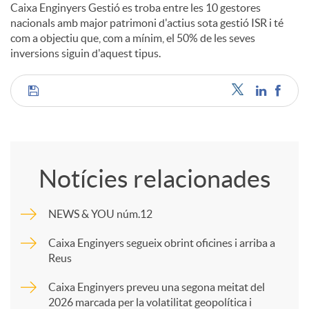
Caixa Enginyers Gestió es troba entre les 10 gestores
nacionals amb major patrimoni d'actius sota gestió ISR i té
com a objectiu que, com a mínim, el 50% de les seves
inversions siguin d'aquest tipus.
C
o
Notícies relacionades
m
NEWS & YOU núm.12
p
Caixa Enginyers segueix obrint oficines i arriba a
Reus
a
Caixa Enginyers preveu una segona meitat del
2026 marcada per la volatilitat geopolítica i