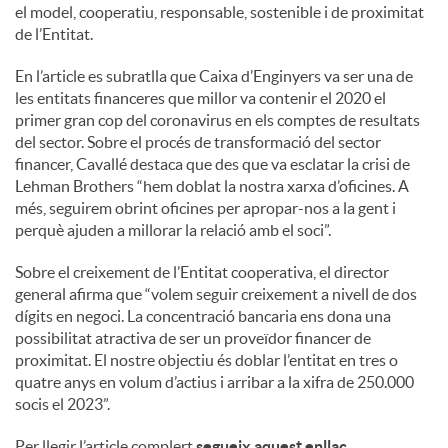
S
el model, cooperatiu, responsable, sostenible i de proximitat
de l’Entitat.
o
En l’article es subratlla que Caixa d’Enginyers va ser una de
les entitats financeres que millor va contenir el 2020 el
primer gran cop del coronavirus en els comptes de resultats
c
del sector. Sobre el procés de transformació del sector
financer, Cavallé destaca que des que va esclatar la crisi de
Lehman Brothers “hem doblat la nostra xarxa d’oficines. A
i
més, seguirem obrint oficines per apropar-nos a la gent i
perquè ajuden a millorar la relació amb el soci”.
a
Sobre el creixement de l’Entitat cooperativa, el director
general afirma que “volem seguir creixement a nivell de dos
l
dígits en negoci. La concentració bancaria ens dona una
possibilitat atractiva de ser un proveïdor financer de
proximitat. El nostre objectiu és doblar l’entitat en tres o
s
quatre anys en volum d’actius i arribar a la xifra de 250.000
socis el 2023”.
Per llegir l’article complert
segueix aquest enllaç
.