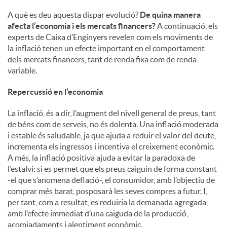
A què es deu aquesta dispar evolució?
De quina manera
afecta l’economia i els mercats financers?
A continuació, els
experts de Caixa d’Enginyers revelen com els moviments de
la inflació tenen un efecte important en el comportament
dels mercats financers, tant de renda fixa com de renda
variable.
Repercussió en l’economia
La inflació, és a dir, l’augment del nivell general de preus, tant
de béns com de serveis, no és dolenta. Una inflació moderada
i estable és saludable, ja que ajuda a reduir el valor del deute,
incrementa els ingressos i incentiva el creixement econòmic.
A més, la inflació positiva ajuda a evitar la paradoxa de
l’estalvi: si es permet que els preus caiguin de forma constant
-el que s’anomena deflació-, el consumidor, amb l’objectiu de
comprar més barat, posposarà les seves compres a futur. I,
per tant, com a resultat, es reduiria la demanada agregada,
amb l’efecte immediat d’una caiguda de la producció,
acomiadaments i alentiment econòmic.