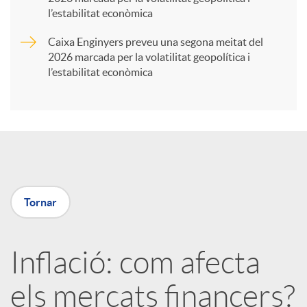
t
l’estabilitat econòmica
Caixa Enginyers preveu una segona meitat del
i
2026 marcada per la volatilitat geopolítica i
l’estabilitat econòmica
r
a
X
Tornar
a
Inflació: com afecta
r
els mercats financers?