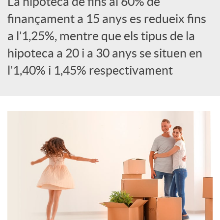
La hipoteca de fins al 60% de
S
finançament a 15 anys es redueix fins
a l’1,25%, mentre que els tipus de la
o
hipoteca a 20 i a 30 anys se situen en
l’1,40% i 1,45% respectivament
c
i
a
l
s