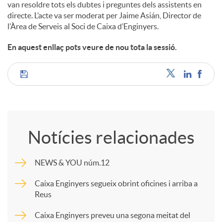
van resoldre tots els dubtes i preguntes dels assistents en
directe. L’acte va ser moderat per Jaime Asián, Director de
l’Àrea de Serveis al Soci de Caixa d’Enginyers.
En aquest enllaç pots veure de nou tota la sessió.
C
o
Notícies relacionades
m
NEWS & YOU núm.12
p
Caixa Enginyers segueix obrint oficines i arriba a
Reus
a
Caixa Enginyers preveu una segona meitat del