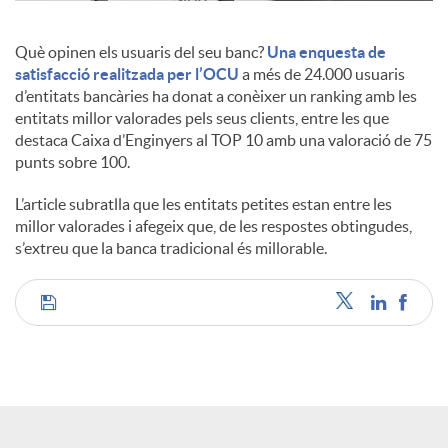
c
Què opinen els usuaris del seu banc?
Una enquesta de
satisfacció realitzada per l’OCU
a més de 24.000 usuaris
d’entitats bancàries ha donat a conèixer un ranking amb les
o
entitats millor valorades pels seus clients, entre les que
destaca Caixa d’Enginyers al TOP 10 amb una valoració de 75
punts sobre 100.
n
L’article subratlla que les entitats petites estan entre les
millor valorades i afegeix que, de les respostes obtingudes,
t
s’extreu que la banca tradicional és millorable.
i
C
n
o
g