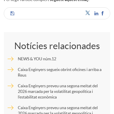
C
o
Notícies relacionades
m
NEWS & YOU núm.12
p
Caixa Enginyers segueix obrint oficines i arriba a
Reus
a
Caixa Enginyers preveu una segona meitat del
2026 marcada per la volatilitat geopolítica i
l’estabilitat econòmica
r
Caixa Enginyers preveu una segona meitat del
2026 marcada per la volatilitat geopolítica i