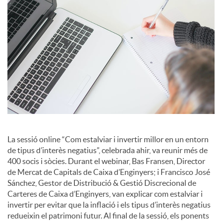
i
a
l
s
La sessió online “Com estalviar i invertir millor en un entorn
de tipus d’interès negatius”, celebrada ahir, va reunir més de
400 socis i sòcies. Durant el webinar, Bas Fransen, Director
de Mercat de Capitals de Caixa d’Enginyers; i Francisco José
Sánchez, Gestor de Distribució & Gestió Discrecional de
Carteres de Caixa d’Enginyers, van explicar com estalviar i
invertir per evitar que la inflació i els tipus d’interès negatius
redueixin el patrimoni futur. Al final de la sessió, els ponents