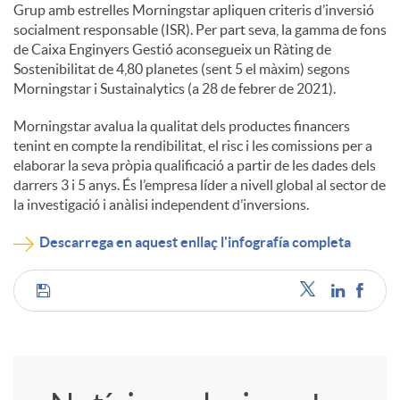
Grup amb estrelles Morningstar apliquen criteris d’inversió
socialment responsable (ISR). Per part seva, la gamma de fons
de Caixa Enginyers Gestió aconsegueix un Ràting de
Sostenibilitat de 4,80 planetes (sent 5 el màxim) segons
Morningstar i Sustainalytics (a 28 de febrer de 2021).
Morningstar avalua la qualitat dels productes financers
tenint en compte la rendibilitat, el risc i les comissions per a
elaborar la seva pròpia qualificació a partir de les dades dels
darrers 3 i 5 anys. És l’empresa líder a nivell global al sector de
la investigació i anàlisi independent d’inversions.
Descarrega en aquest enllaç l'infografía completa
C
o