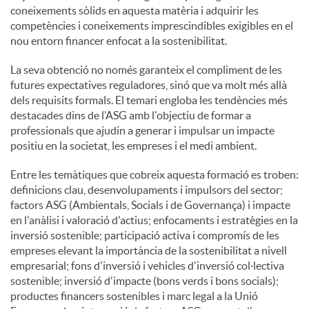
coneixements sòlids en aquesta matèria i adquirir les
competències i coneixements imprescindibles exigibles en el
nou entorn financer enfocat a la sostenibilitat.
La seva obtenció no només garanteix el compliment de les
futures expectatives reguladores, sinó que va molt més allà
dels requisits formals. El temari engloba les tendències més
destacades dins de l’ASG amb l'objectiu de formar a
professionals que ajudin a generar i impulsar un impacte
positiu en la societat, les empreses i el medi ambient.
Entre les temàtiques que cobreix aquesta formació es troben:
definicions clau, desenvolupaments i impulsors del sector;
factors ASG (Ambientals, Socials i de Governança) i impacte
en l'anàlisi i valoració d'actius; enfocaments i estratègies en la
inversió sostenible; participació activa i compromís de les
empreses elevant la importància de la sostenibilitat a nivell
empresarial; fons d'inversió i vehicles d'inversió col·lectiva
sostenible; inversió d'impacte (bons verds i bons socials);
productes financers sostenibles i marc legal a la Unió