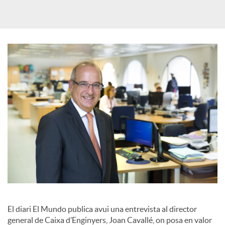
a
X
a
r
x
e
s
El diari El Mundo publica avui una entrevista al director
general de Caixa d’Enginyers, Joan Cavallé, on posa en valor