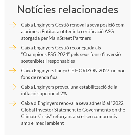
Notícies relacionades
m
Caixa Enginyers Gestió renova la seva posició com
a primera Entitat a obtenir la certificació ASG
p
atorgada per MainStreet Partners
Caixa Enginyers Gestió reconeguda als
a
“Champions ESG 2024” pels seus fons d'inversió
sostenibles i responsables
Caixa Enginyers llança CE HORIZON 2027, un nou
r
fons de renda fixa
Caixa Enginyers preveu una estabilització de la
t
inflació superior al 2%
Caixa d'Enginyers renova la seva adhesió al “2022
i
Global Investor Statement to Governments on the
Climate Crisis” reforçant així el seu compromís
amb el medi ambient
r