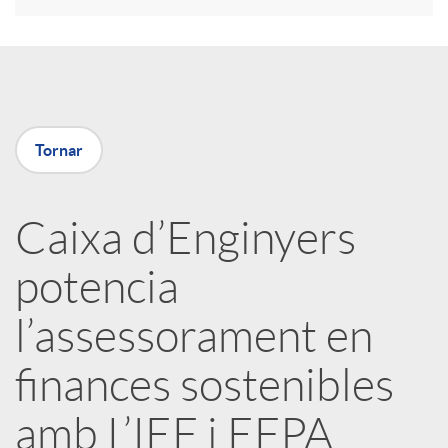
a
X
Tornar
a
Caixa d’Enginyers
r
potencia
x
l’assessorament en
e
finances sostenibles
amb L’IEF i EFPA
s