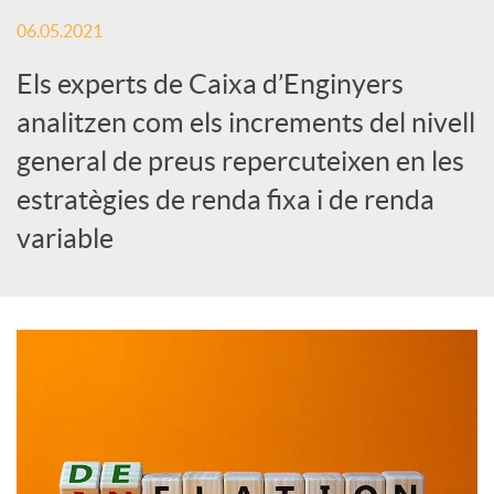
x
06.05.2021
e
Els experts de Caixa d’Enginyers
analitzen com els increments del nivell
s
general de preus repercuteixen en les
estratègies de renda fixa i de renda
S
variable
o
c
i