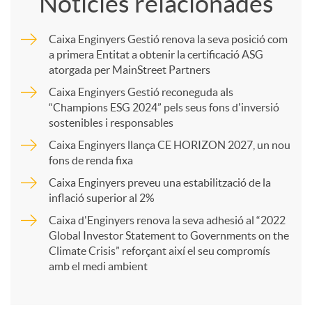
Notícies relacionades
m
Caixa Enginyers Gestió renova la seva posició com
a primera Entitat a obtenir la certificació ASG
p
atorgada per MainStreet Partners
Caixa Enginyers Gestió reconeguda als
a
“Champions ESG 2024” pels seus fons d'inversió
sostenibles i responsables
Caixa Enginyers llança CE HORIZON 2027, un nou
r
fons de renda fixa
Caixa Enginyers preveu una estabilització de la
t
inflació superior al 2%
Caixa d'Enginyers renova la seva adhesió al “2022
i
Global Investor Statement to Governments on the
Climate Crisis” reforçant així el seu compromís
amb el medi ambient
r