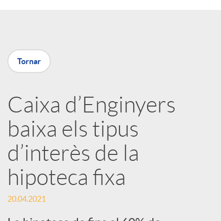
a
X
Tornar
a
Caixa d’Enginyers
r
baixa els tipus
x
d’interès de la
e
hipoteca fixa
s
20.04.2021