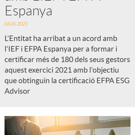
Espanya
S
04.05.2021
o
L'Entitat ha arribat a un acord amb
l'IEF i EFPA Espanya per a formar i
c
certificar més de 180 dels seus gestors
aquest exercici 2021 amb l'objectiu
i
que obtinguin la certificació EFPA ESG
Advisor
a
l
s