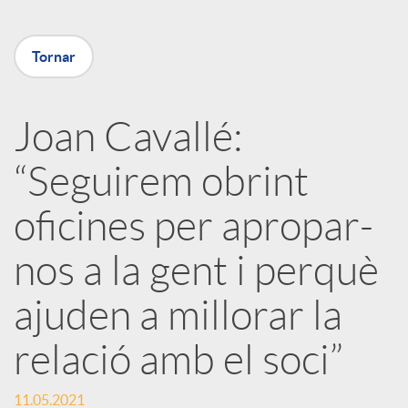
m
u
p
Tornar
t
a
Joan Cavallé:
s
“Seguirem obrint
r
oficines per apropar-
t
nos a la gent i perquè
i
ajuden a millorar la
r
relació amb el soci”
11.05.2021