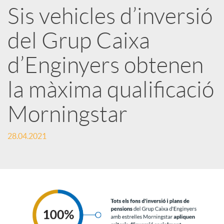
Sis vehicles d’inversió
r
del Grup Caixa
x
d’Enginyers obtenen
e
la màxima qualificació
Morningstar
s
28.04.2021
S
o
c