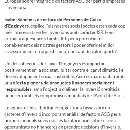
Europea sobre integració de factors ASG per part d'empreses
i inversors.
Isabel Sánchez, directora de Persones de Caixa
d'Enginyers
, explica: “els nostres socis i sòcies estan cada cop
més interessats en les inversions amb caràcter ISR. Hem
arribat a aquest acord amb l'IEF per a potenciar el
coneixement dels nostres gestors i poder oferir el millor
assessorament en aquest camp, que tant de valor aporta”.
Un dels objectius de Caixa d'Enginyers és impactar
positivament en la societat, lluitar contra el canvi climàtic, i el
desenvolupament social sostenible. Això es materialitza amb
una
oferta pionera de productes financers socialment
responsables
, amb l'objectiu d'alinear la inversió creditícia i
financera amb els compromisos mundials de l'Acord de París.
En aquesta línia, l'Entitat crea, gestiona i assessora en
carteres d'inversió incorporant anàlisi de factors ASG per a
proporcionar als socis i sòcies la informació sobre riscos i
oportunitats no financeres en prendre decisions d'inversió.