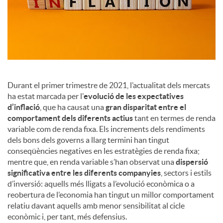
a
l
s
Durant el primer trimestre de 2021, l’actualitat dels mercats
ha estat marcada per l’
evolució de les expectatives
d’inflació
, que ha causat una
gran disparitat entre el
comportament dels diferents actius
tant en termes de renda
variable com de renda fixa. Els increments dels rendiments
dels bons dels governs a llarg termini han tingut
conseqüències negatives en les estratègies de renda fixa;
mentre que, en renda variable s’han observat una
dispersió
significativa entre les diferents companyies
, sectors i estils
d’inversió: aquells més lligats a l’evolució econòmica o a
reobertura de l’economia han tingut un millor comportament
relatiu davant aquells amb menor sensibilitat al cicle
econòmic i, per tant, més defensius.