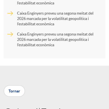
l’estabilitat econòmica
r
Caixa Enginyers preveu una segona meitat del
2026 marcada per la volatilitat geopolítica i
t
l’estabilitat econòmica
Caixa Enginyers preveu una segona meitat del
i
2026 marcada per la volatilitat geopolítica i
l’estabilitat econòmica
r
a
X
Tornar
a