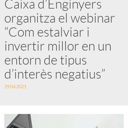
Caixa d’Enginyers
r
organitza el webinar
x
“Com estalviar i
e
invertir millor en un
entorn de tipus
s
d’interès negatius”
S
29.04.2021
o
c