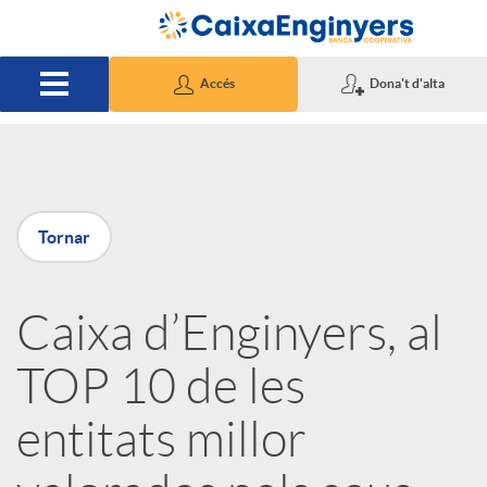
Salta al contingut principal
Accés
Dona't d'alta
P
Tornar
u
Caixa d’Enginyers, al
b
TOP 10 de les
l
entitats millor
i