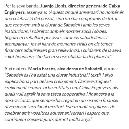
Per la seva banda,
Juanjo Llopis, director general de Caixa
Enginyers
, assenyala:
"Aquest cinquè aniversari no només és
una celebració del passat, sinó un clar compromís de futur
que renovem amb la ciutat de Sabadell i amb les seves
institucions, i sobretot amb els nostres socis i sòcies.
Seguirem treballant per assessorar els sabadellencs i
acompanyar-los al llarg de moments vitals on els temes
financers adquireixen gran rellevància, i cuidarem de la seva
salut financera, i ho farem sense oblidar la del planeta."
Així mateix,
Marta Farrés, alcaldessa de Sabadell
, afirma:
“Sabadell és i ha estat una ciutat industrial i textil, i això
explica bona part del seu creixement. Darrere d’aquest
creixement sempre hi ha entitats com Caixa Enginyers, als
quals vull agraïr la seva tasca cooperativa i financera a la
nostra ciutat, que sempre ha cregut en un sistema financer
diversificat i arrelat al territori. Estem molt orgullosos de
celebrar amb vosaltres aquest aniversari i espero que
continuem creixent junts durant molts anys”.