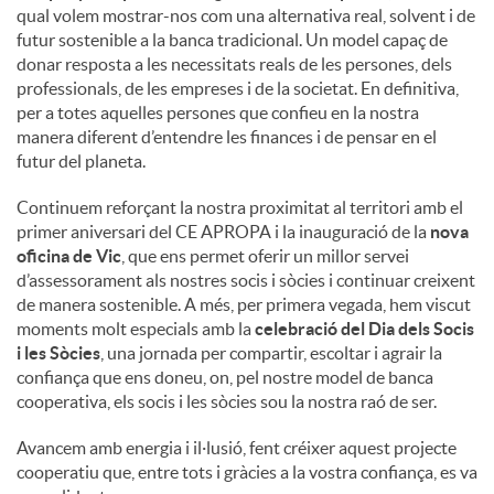
qual volem mostrar-nos com una alternativa real, solvent i de
futur sostenible a la banca tradicional. Un model capaç de
donar resposta a les necessitats reals de les persones, dels
professionals, de les empreses i de la societat. En definitiva,
per a totes aquelles persones que confieu en la nostra
manera diferent d’entendre les finances i de pensar en el
futur del planeta.
Continuem reforçant la nostra proximitat al territori amb el
primer aniversari del CE APROPA i la inauguració de la
nova
oficina de Vic
, que ens permet oferir un millor servei
d’assessorament als nostres socis i sòcies i continuar creixent
de manera sostenible. A més, per primera vegada, hem viscut
moments molt especials amb la
celebració del Dia dels Socis
i les Sòcies
, una jornada per compartir, escoltar i agrair la
confiança que ens doneu, on, pel nostre model de banca
cooperativa, els socis i les sòcies sou la nostra raó de ser.
Avancem amb energia i il·lusió, fent créixer aquest projecte
cooperatiu que, entre tots i gràcies a la vostra confiança, es va