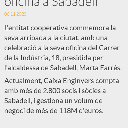
oficina a Sabadell
c
06.11.2025
L'entitat cooperativa commemora la
a
seva arribada a la ciutat, amb una
celebració a la seva oficina del Carrer
d
de la Indústria, 18, presidida per
l'alcaldessa de Sabadell, Marta Farrés.
o
Actualment, Caixa Enginyers compta
r
amb més de 2.800 socis i sòcies a
Sabadell, i gestiona un volum de
d
negoci de més de 118M d'euros.
e