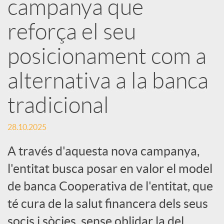
e
campanya que
reforça el seu
s
posicionament com a
S
alternativa a la banca
o
tradicional
c
28.10.2025
A través d'aquesta nova campanya,
i
l'entitat busca posar en valor el model
de banca Cooperativa de l'entitat, que
a
té cura de la salut financera dels seus
socis i sòcies, sense oblidar la del