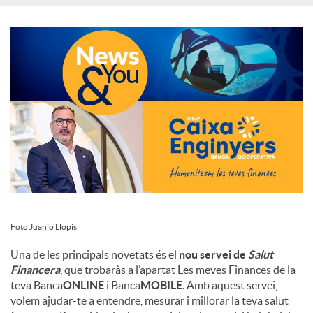
c
i
a
l
s
Foto Juanjo Llopis
Una de les principals novetats és el
nou servei de
Salut
Financera
, que trobaràs a l’apartat Les meves Finances de la
teva Banca
ONLINE
i Banca
MOBILE
. Amb aquest servei,
volem ajudar-te a entendre, mesurar i millorar la teva salut