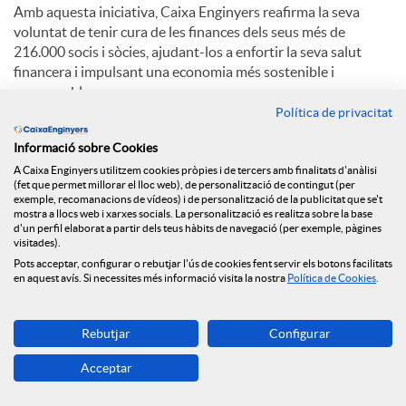
Amb aquesta iniciativa, Caixa Enginyers reafirma la seva
voluntat de tenir cura de les finances dels seus més de
216.000 socis i sòcies, ajudant-los a enfortir la seva salut
financera i impulsant una economia més sostenible i
responsable.
Política de privacitat
Informació sobre Cookies
C
A Caixa Enginyers utilitzem cookies pròpies i de tercers amb finalitats d'anàlisi
(fet que permet millorar el lloc web), de personalització de contingut (per
exemple, recomanacions de vídeos) i de personalització de la publicitat que se't
o
mostra a llocs web i xarxes socials. La personalització es realitza sobre la base
d'un perfil elaborat a partir dels teus hàbits de navegació (per exemple, pàgines
visitades).
Notícies relacionades
Pots acceptar, configurar o rebutjar l'ús de cookies fent servir els botons facilitats
m
en aquest avís. Si necessites més informació visita la nostra
Política de Cookies
.
NEWS & YOU núm.12
p
Rebutjar
Configurar
Caixa Enginyers segueix obrint oficines i arriba a
Reus
Acceptar
a
Caixa Enginyers preveu una segona meitat del