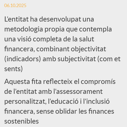
o
06.10.2025
L’entitat ha desenvolupat una
c
metodologia propia que contempla
i
una visió completa de la salut
financera, combinant objectivitat
a
(indicadors) amb subjectivitat (com et
sents)
l
Aquesta fita reflecteix el compromís
de l’entitat amb l’assessorament
s
personalitzat, l’educació i l’inclusió
financera, sense oblidar les finances
sostenibles