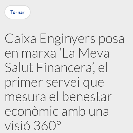
X
Tornar
a
Caixa Enginyers posa
r
en marxa ‘La Meva
x
Salut Financera’, el
e
primer servei que
mesura el benestar
s
econòmic amb una
S
visió 360°