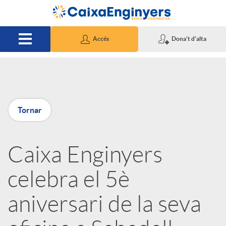
Salta al contingut principal
Accés
Dona't d'alta
P
Tornar
u
Caixa Enginyers
b
celebra el 5è
l
aniversari de la seva
i