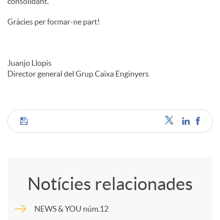
consolidant.
Gràcies per formar-ne part!
Juanjo Llopis
Director general del Grup Caixa Enginyers
C
o
Notícies relacionades
m
NEWS & YOU núm.12