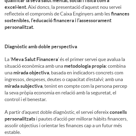
qualificar la seva salut mental, social i física com a
excel·lent
. Així doncs, la presentació d’aquest nou servei
reflecteix el compromís de Caixa Enginyers amb les
finances
sostenibles, l’educació financera i l’assessorament
personalitzat
.
Diagnòstic amb doble perspectiva
La ‘
Meva Salut Financera
’ és el primer servei que avalua la
situació econòmica amb una
metodologia propia
: combina
una
mirada objectiva
, basada en indicadors concrets com
ingressos, despeses, deutes o capacitat d’estalvi; amb una
mirada subjectiva
, tenint en compte com la persona percep
la seva pròpia economia en relació amb la seguretat, el
control i el benestar.
A partir d’aquest doble diagnòstic, el servei ofereix
consells
personalitzats
i pautes d’acció per millorar hàbits financers,
assolir objectius i orientar les finances cap a un futur més
estable.