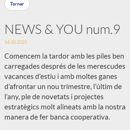
Tornar
a
NEWS & YOU num.9
r
14.10.2025
x
Comencem la tardor amb les piles ben
carregades després de les merescudes
e
vacances d’estiu i amb moltes ganes
d’afrontar un nou trimestre, l’últim de
s
l’any, ple de novetats i projectes
S
estratègics molt alineats amb la nostra
manera de fer banca cooperativa.
o