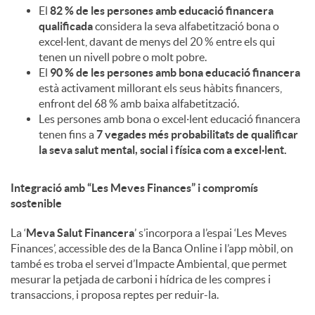
El
82 % de les persones amb educació financera
qualificada
considera la seva alfabetització bona o
excel·lent, davant de menys del 20 % entre els qui
tenen un nivell pobre o molt pobre.
El
90 % de les persones amb bona educació financera
està activament millorant els seus hàbits financers,
enfront del 68 % amb baixa alfabetització.
Les persones amb bona o excel·lent educació financera
tenen fins a
7 vegades més probabilitats de qualificar
la seva salut mental, social i física com a excel·lent.
Integració amb “Les Meves Finances” i compromís
sostenible
La ‘
Meva Salut Financera
’ s’incorpora a l’espai ‘Les Meves
Finances’, accessible des de la Banca Online i l’app mòbil, on
també es troba el servei d’Impacte Ambiental, que permet
mesurar la petjada de carboni i hídrica de les compres i
transaccions, i proposa reptes per reduir-la.