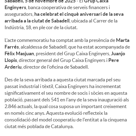
Sabadell, 5 de novembre de 2025
- El
Grup Caixa
Enginyers
, banca cooperativa de serveis financers i
u
asseguradors,
ha celebrat el cinquè aniversari de la seva
arribada a la ciutat de Sabadell
, ubicada al Carrer de la
Indústria, 18, en ple cor de la ciutat.
t
L'acte commemoratiu ha comptat amb la presència de
Marta
Farrés
, alcaldessa de Sabadell, que ha estat acompanyada de
s
Fèlix Masjuan
, president del Grup Caixa Enginyers,
Juanjo
Llopis
, director general del Grup Caixa Enginyers i
Pere
Arderiu
, director de l'oficina de Sabadell.
Des de la seva arribada a aquesta ciutat marcada pel seu
passat industrial i tèxtil, Caixa Enginyers ha incrementat
significativament el seu nombre de socis i sòcies en aquesta
població, passant dels 541 en l'any de la seva inauguració als
2.846 actuals, la qual cosa suposa un important creixement
en només cinc anys. Aquesta evolució reflecteix la
consolidació del model cooperatiu de l'entitat a la cinquena
ciutat més poblada de Catalunya.