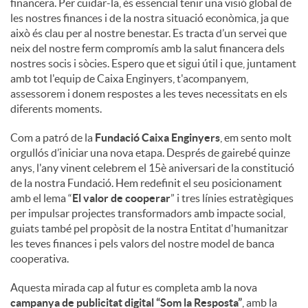
financera. Per cuidar-la, és essencial tenir una visió global de
les nostres finances i de la nostra situació econòmica, ja que
això és clau per al nostre benestar. Es tracta d’un servei que
neix del nostre ferm compromís amb la salut financera dels
nostres socis i sòcies. Espero que et sigui útil i que, juntament
amb tot l'equip de Caixa Enginyers, t'acompanyem,
assessorem i donem respostes a les teves necessitats en els
diferents moments.
Com a patró de la
Fundació Caixa Enginyers
, em sento molt
orgullós d’iniciar una nova etapa. Després de gairebé quinze
anys, l'any vinent celebrem el 15è aniversari de la constitució
de la nostra Fundació. Hem redefinit el seu posicionament
amb el lema “
El valor de cooperar
” i tres línies estratègiques
per impulsar projectes transformadors amb impacte social,
guiats també pel propòsit de la nostra Entitat d'humanitzar
les teves finances i pels valors del nostre model de banca
cooperativa.
Aquesta mirada cap al futur es completa amb la nova
campanya de publicitat digital “Som la Resposta”
, amb la