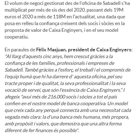
El volum de negoci gestionat des de l'oficina de Sabadell s'ha
multiplicat per més de sis des del 2020, passant dels 19M
euros el 2020 a més de 118M en l'actualitat, una dada que
posa en relleu la confiança creixent dels socis i sòcies en la
proposta de valor de Caixa Enginyers, i en el seu model
cooperatiu.
En paraules de
Fèlix Masjuan, president de Caixa Enginyers:
"Al llarg d'aquests cinc anys, hem crescut gràcies a la
confiança de les famílies, professionals i empreses de
Sabadell. També gràcies a l'esforç, el treball i el compromís de
l'equip humà que hi ha darrere d' aquesta oficina, pel seu
tracte proper i de qualitat, la seva professionalitat i la seva
vocació de servei, que són l'essència de Caixa Enginyers.” I
afegeix "avui més de 216.000 socis i sòcies a tot el país
confien en el nostre model de banca cooperativa. Un model
que creix cada any perquè connecta amb una necessitat cada
vegada més clara: la d'una banca més humana, més propera,
amb propòsit i valors, que demostra que una altra forma
diferent de fer finances és possible"
.