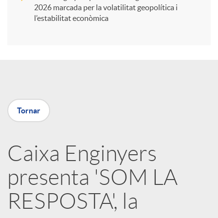
i
2026 marcada per la volatilitat geopolítica i
l’estabilitat econòmica
r
a
X
Tornar
a
Caixa Enginyers
r
presenta 'SOM LA
x
RESPOSTA', la