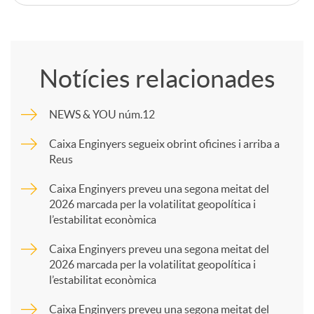
C
o
Notícies relacionades
m
NEWS & YOU núm.12
p
Caixa Enginyers segueix obrint oficines i arriba a
Reus
a
Caixa Enginyers preveu una segona meitat del
2026 marcada per la volatilitat geopolítica i
l’estabilitat econòmica
r
Caixa Enginyers preveu una segona meitat del
2026 marcada per la volatilitat geopolítica i
t
l’estabilitat econòmica
Caixa Enginyers preveu una segona meitat del