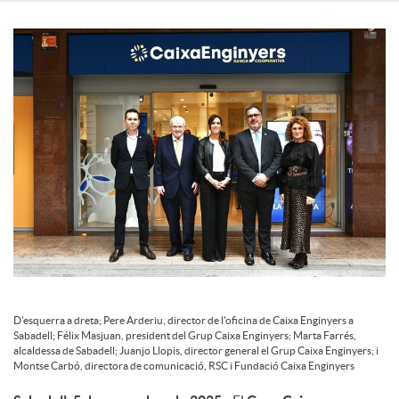
c
o
n
t
i
D'esquerra a dreta; Pere Arderiu, director de l'oficina de Caixa Enginyers a
n
Sabadell; Félix Masjuan, president del Grup Caixa Enginyers; Marta Farrés,
alcaldessa de Sabadell; Juanjo Llopis, director general el Grup Caixa Enginyers; i
Montse Carbó, directora de comunicació, RSC i Fundació Caixa Enginyers
g