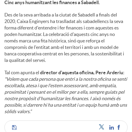
Cinc anys humanitzant les finances a Sabadell.
Des de la seva arribada a la ciutat de Sabadell a finals del
2020, Caixa Enginyers ha traslladat als sabadellencs la seva
forma diferent d'entendre i fer finances i com aquestes es
poden humanitzar. La celebració d'aquests cinc anys no
només marca una fita històrica, sinó que reforça el
compromís de l'entitat amb el territori i amb un model de
banca cooperativa centrat en les persones, la sostenibilitat i
la qualitat del servei.
Tal com apunta el
director d'aquesta oficina, Pere Arderiu
:
"Volem que cada persona que entri a la nostra oficina se senti
escoltada, atesa i que l'estem assessorant, amb empatia,
proximitat i pensant en el millor per a ella, sempre guiats pel
nostre propòsit d'humanitzar les finances. I això només és
possible, si darrere hi ha una entitat i un equip humà amb uns
sòlids valors.”