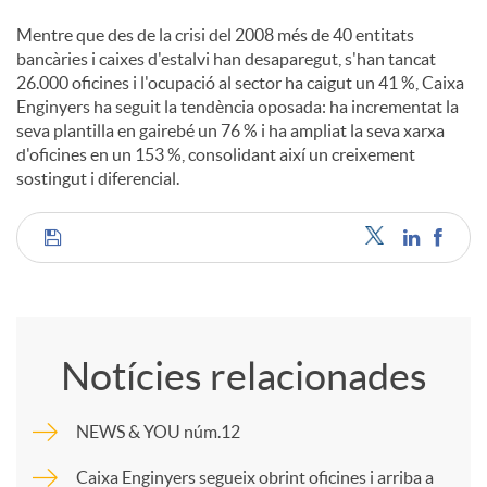
Mentre que des de la crisi del 2008 més de 40 entitats
bancàries i caixes d'estalvi han desaparegut, s'han tancat
26.000 oficines i l'ocupació al sector ha caigut un 41 %, Caixa
Enginyers ha seguit la tendència oposada: ha incrementat la
seva plantilla en gairebé un 76 % i ha ampliat la seva xarxa
d'oficines en un 153 %, consolidant així un creixement
sostingut i diferencial.
C
o
Notícies relacionades
m
NEWS & YOU núm.12
p
Caixa Enginyers segueix obrint oficines i arriba a