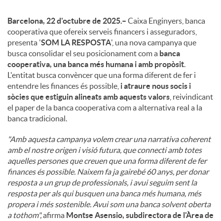
Barcelona, 22 d'octubre de 2025.–
Caixa Enginyers, banca
cooperativa que ofereix serveis financers i asseguradors,
presenta '
SOM LA RESPOSTA
', una nova campanya que
busca consolidar el seu posicionament com a
banca
cooperativa, una banca més humana i amb propòsit
.
L'entitat busca convèncer que una forma diferent de fer i
entendre les finances és possible,
i atraure nous socis i
sòcies que estiguin alineats amb aquests valors
, reivindicant
el paper de la banca cooperativa com a alternativa real a la
banca tradicional.
"Amb aquesta campanya volem crear una narrativa coherent
amb el nostre origen i visió futura, que connecti amb totes
aquelles persones que creuen que una forma diferent de fer
finances és possible. Naixem fa ja gairebé 60 anys, per donar
resposta a un grup de professionals, i avui seguim sent la
resposta per als qui busquen una banca més humana, més
propera i més sostenible. Avui som una banca solvent oberta
a tothom",
afirma
Montse Asensio, subdirectora de l'Àrea de