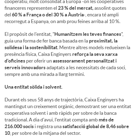
cooperatiu, molt consolidat a Europa -on les cooperatives
financeres representen el
23 % del mercat,
assolint quotes
del
60 % a França o del 30 % a Àustria
-, encara té ampli
recorregut a Espanya, on amb prou feines arriba al 10 %.
El propòsit de l'entitat, "
Humanitzem les teves finances
",
guia una forma de fer banca basada en la
proximitat, la
solidesa i la sostenibilitat
. Mentre altres models redueixen la
presència física, Caixa Enginyers
reforça la seva xarxa
d'oficines
per oferir un
assessorament personalitzat i
serveis innovadors
adaptats a les necessitats de cada soci,
sempre amb una mirada a llarg termini.
Una entitat sòlida i solvent.
Durant els seus 58 anys de trajectòria, Caixa Enginyers ha
mantingut un creixement orgànic, demostrant ser una entitat
cooperativa solvent i amb ràpids per sobre de la banca
tradicional. A dia d'avui, l'entitat compta amb
més de
216.000 socis
i registra una
satisfacció global de 8,46 sobre
10
, per sobre de la mitjana del sector.