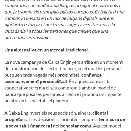
cooperativa, un model amb llarg recorregut al nostre país i
que ja triomfa als principals països europeus. Es tracta d'una
campanya basada en un mix de mitjans digitals que ens
ajudarà a reforçar el nostre missatge i a acostar-nos a la
ciutadania i a totes les persones que creuen que una
alternativa és possible".
Una alternativa en un mercat tradicional.
La nova campanya de Caixa Enginyers arriba en un moment
de transformació del sector financer, en el qual les persones
busquen cada vegada més
proximitat, confiança i
acompanyament personalitzat
. En aquest context, la
cooperativa referma el seu compromís amb un model de
banca que posa les persones al centre i promou un impacte
positiu en la societat i el planeta.
A Caixa Enginyers els seus socis són, alhora,
clients i
propietaris
, i les decisions s' orienten sempre a
tenir cura de
la seva salut financera i del benestar comú
. Aquest model