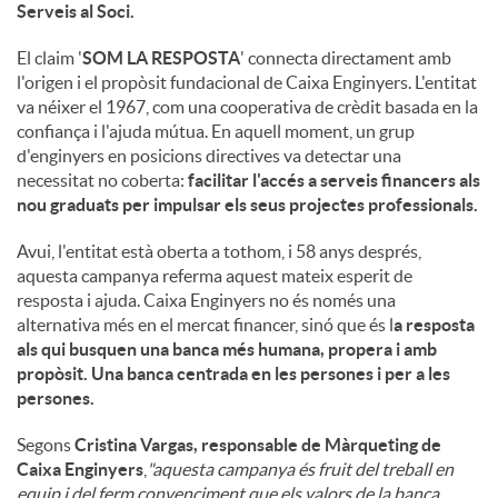
Serveis al Soci.
El claim '
SOM LA RESPOSTA
' connecta directament amb
l'origen i el propòsit fundacional de Caixa Enginyers. L'entitat
va néixer el 1967, com una cooperativa de crèdit basada en la
confiança i l'ajuda mútua. En aquell moment, un grup
d'enginyers en posicions directives va detectar una
necessitat no coberta:
facilitar l'accés a serveis financers als
nou graduats per impulsar els seus projectes professionals.
Avui, l'entitat està oberta a tothom, i 58 anys després,
aquesta campanya referma aquest mateix esperit de
resposta i ajuda. Caixa Enginyers no és només una
alternativa més en el mercat financer, sinó que és l
a resposta
als qui busquen una banca més humana, propera i amb
propòsit. Una banca centrada en les persones i per a les
persones.
Segons
Cristina Vargas, responsable de Màrqueting de
Caixa Enginyers
,
"aquesta campanya és fruit del treball en
equip i del ferm convenciment que els valors de la banca