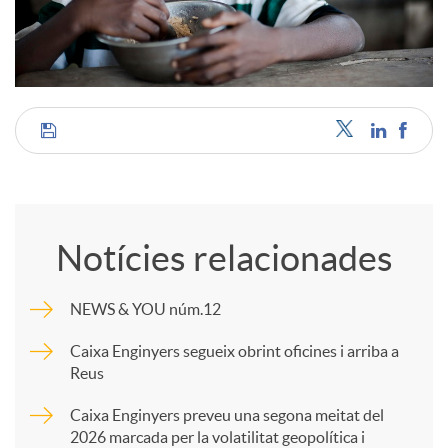
C
o
Notícies relacionades
m
NEWS & YOU núm.12
p
Caixa Enginyers segueix obrint oficines i arriba a
Reus
a
Caixa Enginyers preveu una segona meitat del
2026 marcada per la volatilitat geopolítica i