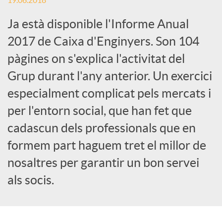
19.06.2018
c
Ja està disponible l'Informe Anual
2017 de Caixa d'Enginyers. Son 104
a
pàgines on s'explica l'activitat del
Grup durant l'any anterior. Un exercici
d
especialment complicat pels mercats i
per l'entorn social, que han fet que
o
cadascun dels professionals que en
formem part haguem tret el millor de
r
nosaltres per garantir un bon servei
als socis.
d
e