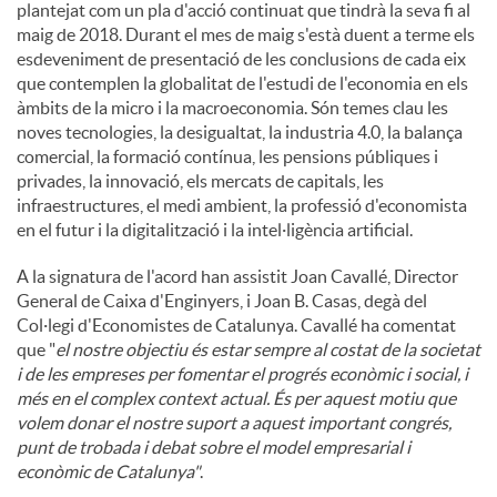
plantejat com un pla d'acció continuat que tindrà la seva fi al
maig de 2018. Durant el mes de maig s'està duent a terme els
esdeveniment de presentació de les conclusions de cada eix
que contemplen la globalitat de l'estudi de l'economia en els
àmbits de la micro i la macroeconomia. Són temes clau les
noves tecnologies, la desigualtat, la industria 4.0, la balança
comercial, la formació contínua, les pensions públiques i
privades, la innovació, els mercats de capitals, les
infraestructures, el medi ambient, la professió d'economista
en el futur i la digitalització i la intel·ligència artificial.
A la signatura de l'acord han assistit Joan Cavallé, Director
General de Caixa d'Enginyers, i Joan B. Casas, degà del
Col·legi d'Economistes de Catalunya. Cavallé ha comentat
que "
el nostre objectiu és estar sempre al costat de la societat
i de les empreses per fomentar el progrés econòmic i social, i
més en el complex context actual. És per aquest motiu que
volem donar el nostre suport a aquest important congrés,
punt de trobada i debat sobre el model empresarial i
econòmic de Catalunya"
.