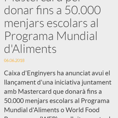
e
donar fins a 50.000
menjars escolars al
s
Programa Mundial
S
d'Aliments
o
06.06.2018
Caixa d'Enginyers ha anunciat avui el
c
llançament d'una iniciativa juntament
i
amb Mastercard que donarà fins a
50.000 menjars escolars al Programa
a
Mundial d'Aliments o World Food