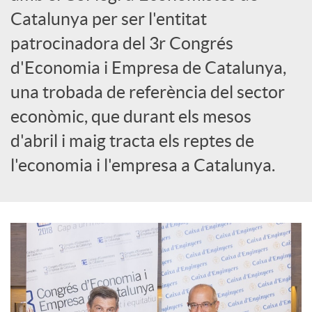
o
Catalunya per ser l'entitat
c
patrocinadora del 3r Congrés
d'Economia i Empresa de Catalunya,
i
una trobada de referència del sector
econòmic, que durant els mesos
a
d'abril i maig tracta els reptes de
l'economia i l'empresa a Catalunya.
l
s