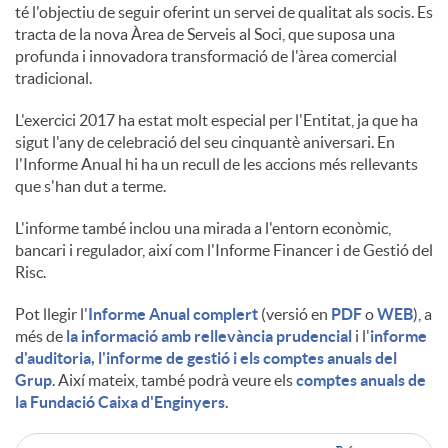
té l'objectiu de seguir oferint un servei de qualitat als socis. Es
tracta de la nova Àrea de Serveis al Soci, que suposa una
u
profunda i innovadora transformació de l'àrea comercial
tradicional.
t
L'exercici 2017 ha estat molt especial per l'Entitat, ja que ha
sigut l'any de celebració del seu cinquantè aniversari. En
l'Informe Anual hi ha un recull de les accions més rellevants
s
que s'han dut a terme.
L'informe també inclou una mirada a l'entorn econòmic,
bancari i regulador, així com l'Informe Financer i de Gestió del
Risc.
Pot llegir l'
Informe Anual complert
(versió en
PDF
o
WEB
), a
més de
la informació amb rellevància prudencial
i l'
informe
d'auditoria, l'informe de gestió i els comptes anuals del
Grup
. Així mateix, també podrà veure els
comptes anuals de
la Fundació Caixa d'Enginyers
.