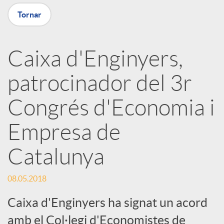
X
Tornar
a
Caixa d'Enginyers,
r
patrocinador del 3r
x
Congrés d'Economia i
e
Empresa de
Catalunya
s
08.05.2018
S
Caixa d'Enginyers ha signat un acord
amb el Col·legi d'Economistes de