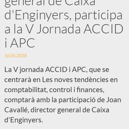
general de Caixa
x
d'Enginyers, participa
e
a la V Jornada ACCID
i APC
s
16.05.2018
S
La V jornada ACCID i APC, que se
o
centrarà en Les noves tendències en
comptabilitat, control i finances,
c
comptarà amb la participació de Joan
Cavallé, director general de Caixa
i
d'Enginyers.