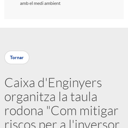
amb el medi ambient
r
a
X
Tornar
a
Caixa d'Enginyers
r
organitza la taula
x
rodona "Com mitigar
e
riscos per a l'inversor