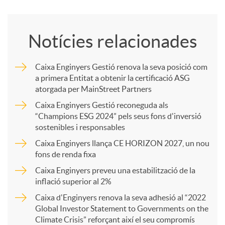
o
Notícies relacionades
m
Caixa Enginyers Gestió renova la seva posició com
a primera Entitat a obtenir la certificació ASG
p
atorgada per MainStreet Partners
Caixa Enginyers Gestió reconeguda als
a
“Champions ESG 2024” pels seus fons d'inversió
sostenibles i responsables
Caixa Enginyers llança CE HORIZON 2027, un nou
r
fons de renda fixa
Caixa Enginyers preveu una estabilització de la
t
inflació superior al 2%
Caixa d'Enginyers renova la seva adhesió al “2022
i
Global Investor Statement to Governments on the
Climate Crisis” reforçant així el seu compromís