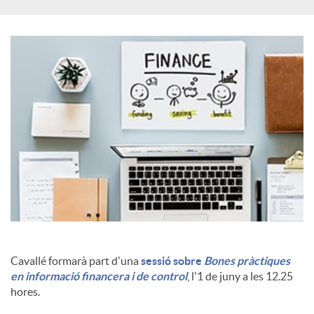
a
l
s
Cavallé formarà part d'una
sessió sobre
Bones pràctiques
en informació financera i de control
, l'1 de juny a les 12.25
hores.