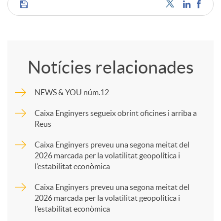
C
o
Notícies relacionades
m
NEWS & YOU núm.12
p
Caixa Enginyers segueix obrint oficines i arriba a
Reus
a
Caixa Enginyers preveu una segona meitat del
2026 marcada per la volatilitat geopolítica i
l’estabilitat econòmica
r
Caixa Enginyers preveu una segona meitat del
2026 marcada per la volatilitat geopolítica i
t
l’estabilitat econòmica