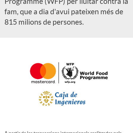
Programme (WFP) per lluitar contra la
l
fam, que a dia d'avui pateixen més de
815 milions de persones.
s
A partir de les transaccions internacionals realitzades pels