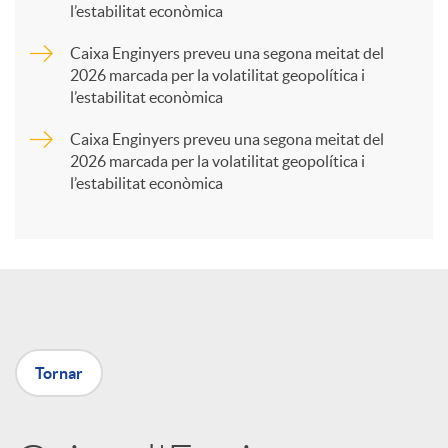
l’estabilitat econòmica
r
Caixa Enginyers preveu una segona meitat del
2026 marcada per la volatilitat geopolítica i
t
l’estabilitat econòmica
Caixa Enginyers preveu una segona meitat del
i
2026 marcada per la volatilitat geopolítica i
l’estabilitat econòmica
r
a
X
Tornar
a