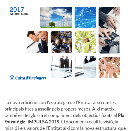
c
o
n
t
i
La nova edició inclou l'estratègia de l'Entitat així com les
n
principals fites a assolir pels propers mesos. Així mateix,
també es desglossa el compliment dels objectius fixats al
Pla
Estratègic, IMPULSA 2019
. El document recull la visió, la
g
missió i els valors de l'Entitat així com la nova estructura, que