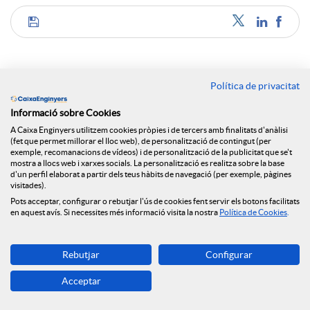
C
o
Política de privacitat
Notícies relacionades
Informació sobre Cookies
m
A Caixa Enginyers utilitzem cookies pròpies i de tercers amb finalitats d'anàlisi
(fet que permet millorar el lloc web), de personalització de contingut (per
Caixa Enginyers reforça el seu compromís amb
exemple, recomanacions de vídeos) i de personalització de la publicitat que se't
l'economia social amb la seva incorporació al Grup
p
mostra a llocs web i xarxes socials. La personalització es realitza sobre la base
Clade
d'un perfil elaborat a partir dels teus hàbits de navegació (per exemple, pàgines
visitades).
Caixa Enginyers reforça la seva presència a Madrid
Pots acceptar, configurar o rebutjar l'ús de cookies fent servir els botons facilitats
a
amb una nova seu central
en aquest avís. Si necessites més informació visita la nostra
Política de Cookies
.
#CEApropa, l'oficina bancària mòbil de Caixa
Enginyers, engega motors
r
Rebutjar
Configurar
El Grup Caixa Enginyers i el Col·legi i l’Associació
Acceptar
d’Enginyers Industrials de Catalunya renoven la
t
seva aliança estratègica