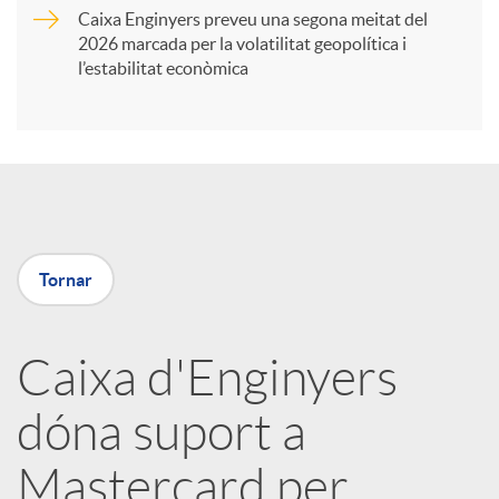
Caixa Enginyers preveu una segona meitat del
i
2026 marcada per la volatilitat geopolítica i
l’estabilitat econòmica
r
a
X
Tornar
a
Caixa d'Enginyers
r
dóna suport a
x
Mastercard per