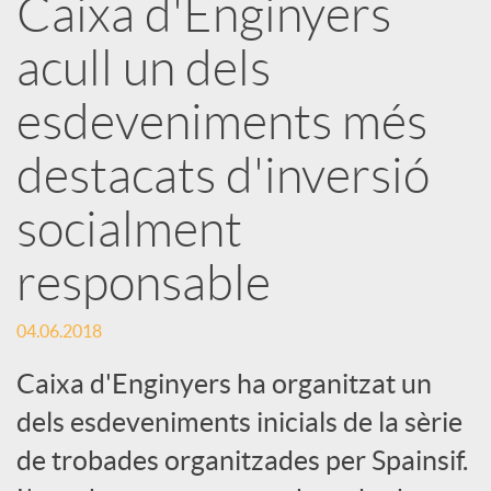
Caixa d'Enginyers
r
acull un dels
x
esdeveniments més
e
destacats d'inversió
socialment
s
responsable
S
04.06.2018
o
Caixa d'Enginyers ha organitzat un
dels esdeveniments inicials de la sèrie
c
de trobades organitzades per Spainsif.