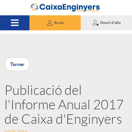
Salta al contingut principal
Accés
Dona't d'alta
P
Tornar
u
Publicació del
b
l'Informe Anual 2017
l
de Caixa d'Enginyers
i