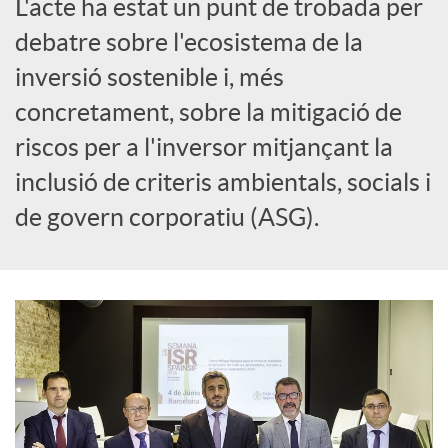
L'acte ha estat un punt de trobada per
i
debatre sobre l'ecosistema de la
inversió sostenible i, més
a
concretament, sobre la mitigació de
riscos per a l'inversor mitjançant la
l
inclusió de criteris ambientals, socials i
s
de govern corporatiu (ASG).