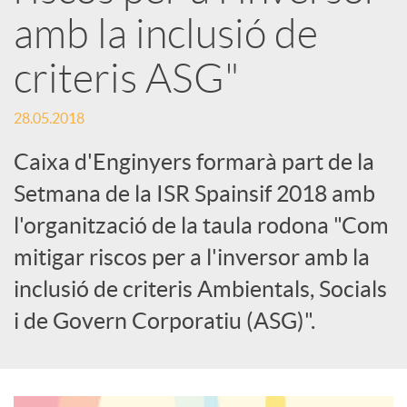
amb la inclusió de
s
criteris ASG"
S
28.05.2018
o
Caixa d'Enginyers formarà part de la
Setmana de la ISR Spainsif 2018 amb
c
l'organització de la taula rodona "Com
mitigar riscos per a l'inversor amb la
i
inclusió de criteris Ambientals, Socials
i de Govern Corporatiu (ASG)".
a
l