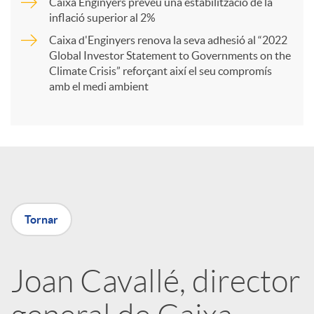
Caixa Enginyers preveu una estabilització de la
t
inflació superior al 2%
Caixa d'Enginyers renova la seva adhesió al “2022
i
Global Investor Statement to Governments on the
Climate Crisis” reforçant així el seu compromís
amb el medi ambient
r
a
X
Tornar
a
Joan Cavallé, director
r