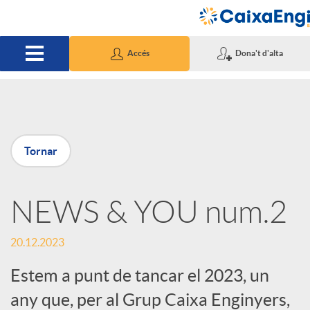
Salta al contingut principal
Accés
Dona't d'alta
P
Tornar
u
NEWS & YOU num.2
b
20.12.2023
l
Estem a punt de tancar el 2023, un
i
any que, per al Grup Caixa Enginyers,