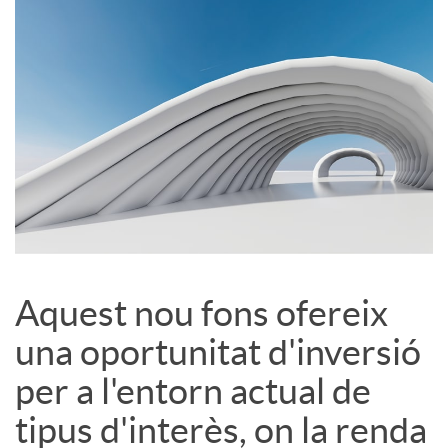
S
o
c
i
a
Aquest nou fons ofereix
una oportunitat d'inversió
l
per a l'entorn actual de
s
tipus d'interès, on la renda