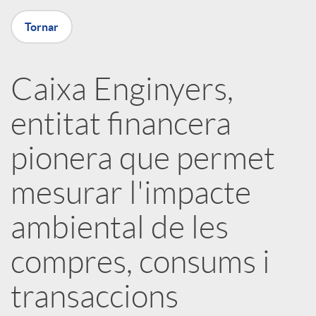
a
Tornar
X
Caixa Enginyers,
a
entitat financera
r
pionera que permet
x
mesurar l'impacte
ambiental de les
e
compres, consums i
s
transaccions