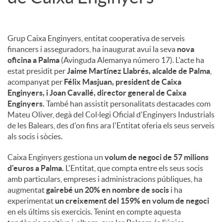
Grup Caixa Enginyers, entitat cooperativa de serveis
financers i asseguradors, ha inaugurat avui la seva
nova
oficina a Palma
(Avinguda Alemanya número 17). L'acte ha
estat presidit per
Jaime Martínez Llabrés, alcalde de Palma
,
acompanyat per
Félix Masjuan, president de Caixa
Enginyers, i Joan Cavallé, director general de Caixa
Enginyers.
També han assistit personalitats destacades com
Mateu Oliver, degà del Col·legi Oficial d'Enginyers Industrials
de les Balears, des d'on fins ara l'Entitat oferia els seus serveis
als socis i sòcies.
Caixa Enginyers gestiona un
volum de negoci de 57 milions
d'euros a Palma.
L'Entitat, que compta entre els seus socis
amb particulars, empreses i administracions públiques, ha
augmentat
gairebé un 20% en nombre de socis
i ha
experimentat
un creixement del 159% en volum de negoci
en els últims sis exercicis. Tenint en compte aquesta