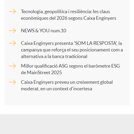
m
Tecnologia, geopolítica i resiliència: les claus
econòmiques del 2026 segons Caixa Enginyers
p
NEWS & YOU num.10
a
Caixa Enginyers presenta 'SOM LA RESPOSTA', la
campanya que reforça el seu posicionament com a
alternativa a la banca tradicional
r
Millor qualificació ASG segons el baròmetre ESG
de MainStreet 2025
t
Caixa Enginyers preveu un creixement global
moderat, en un context d'incertesa
i
r