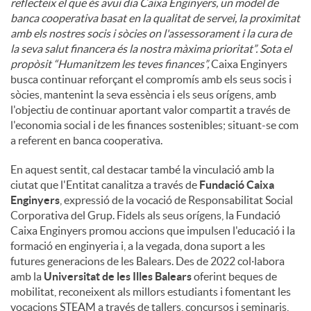
reflecteix el que és avui dia Caixa Enginyers, un model de
banca cooperativa basat en la qualitat de servei, la proximitat
amb els nostres socis i sòcies on l'assessorament i la cura de
la seva salut financera és la nostra màxima prioritat”. Sota el
propòsit “Humanitzem les teves finances”,
Caixa Enginyers
busca continuar reforçant el compromís amb els seus socis i
sòcies, mantenint la seva essència i els seus orígens, amb
l'objectiu de continuar aportant valor compartit a través de
l'economia social i de les finances sostenibles; situant-se com
a referent en banca cooperativa.
En aquest sentit, cal destacar també la vinculació amb la
ciutat que l'Entitat canalitza a través de
Fundació Caixa
Enginyers
, expressió de la vocació de Responsabilitat Social
Corporativa del Grup. Fidels als seus orígens, la Fundació
Caixa Enginyers promou accions que impulsen l'educació i la
formació en enginyeria i, a la vegada, dona suport a les
futures generacions de les Balears. Des de 2022 col·labora
amb la
Universitat de les Illes Balears
oferint beques de
mobilitat, reconeixent als millors estudiants i fomentant les
vocacions STEAM a través de tallers, concursos i seminaris,