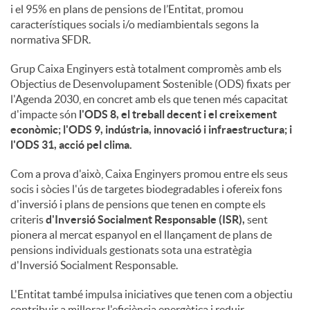
i el 95% en plans de pensions de l’Entitat, promou
característiques socials i/o mediambientals segons la
normativa SFDR.
Grup Caixa Enginyers està totalment compromès amb els
Objectius de Desenvolupament Sostenible (ODS) fixats per
l'Agenda 2030, en concret amb els que tenen més capacitat
d'impacte són
l'ODS 8, el treball decent i el creixement
econòmic; l'ODS 9, indústria, innovació i infraestructura; i
l'ODS 31, acció pel clima.
Com a prova d'això, Caixa Enginyers promou entre els seus
socis i sòcies l'ús de targetes biodegradables i ofereix fons
d'inversió i plans de pensions que tenen en compte els
criteris
d'Inversió Socialment Responsable (ISR),
sent
pionera al mercat espanyol en el llançament de plans de
pensions individuals gestionats sota una estratègia
d'Inversió Socialment Responsable.
L'Entitat també impulsa iniciatives que tenen com a objectiu
contribuir a millorar l'eficiència energètica i reduir