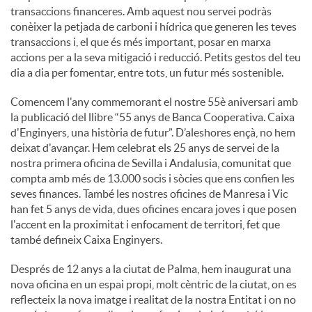
transaccions financeres. Amb aquest nou servei podràs
conèixer la petjada de carboni i hídrica que generen les teves
u
transaccions i, el que és més important, posar en marxa
accions per a la seva mitigació i reducció. Petits gestos del teu
dia a dia per fomentar, entre tots, un futur més sostenible.
t
Comencem l'any commemorant el nostre 55è aniversari amb
la publicació del llibre “55 anys de Banca Cooperativa. Caixa
s
d'Enginyers, una història de futur”. D’aleshores ençà, no hem
deixat d'avançar. Hem celebrat els 25 anys de servei de la
nostra primera oficina de Sevilla i Andalusia, comunitat que
compta amb més de 13.000 socis i sòcies que ens confien les
seves finances. També les nostres oficines de Manresa i Vic
han fet 5 anys de vida, dues oficines encara joves i que posen
l'accent en la proximitat i enfocament de territori, fet que
també defineix Caixa Enginyers.
Després de 12 anys a la ciutat de Palma, hem inaugurat una
nova oficina en un espai propi, molt cèntric de la ciutat, on es
reflecteix la nova imatge i realitat de la nostra Entitat i on no