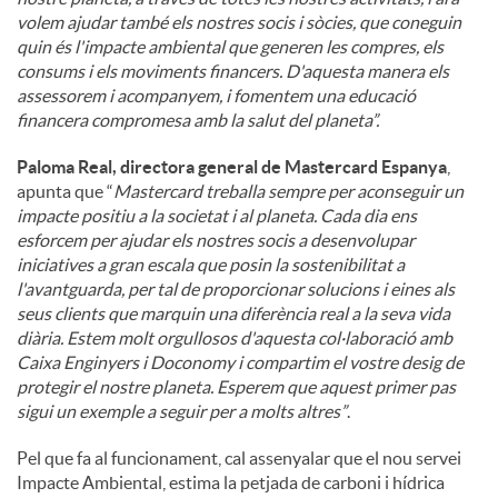
volem ajudar també els nostres socis i sòcies, que coneguin
quin és l'impacte ambiental que generen les compres, els
consums i els moviments financers. D'aquesta manera els
assessorem i acompanyem, i fomentem una educació
financera compromesa amb la salut del planeta”.
Paloma Real, directora general de Mastercard Espanya
,
apunta que “
Mastercard treballa sempre per aconseguir un
impacte positiu a la societat i al planeta. Cada dia ens
esforcem per ajudar els nostres socis a desenvolupar
iniciatives a gran escala que posin la sostenibilitat a
l'avantguarda, per tal de proporcionar solucions i eines als
seus clients que marquin una diferència real a la seva vida
diària. Estem molt orgullosos d'aquesta col·laboració amb
Caixa Enginyers i Doconomy i compartim el vostre desig de
protegir el nostre planeta. Esperem que aquest primer pas
sigui un exemple a seguir per a molts altres”
.
Pel que fa al funcionament, cal assenyalar que el nou servei
Impacte Ambiental, estima la petjada de carboni i hídrica