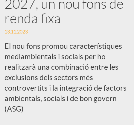
2027, un nou fons de
a
renda fixa
X
13.11.2023
El nou fons promou característiques
a
mediambientals i socials per ho
r
realitzarà una combinació entre les
exclusions dels sectors més
x
controvertits i la integració de factors
ambientals, socials i de bon govern
e
(ASG)
s