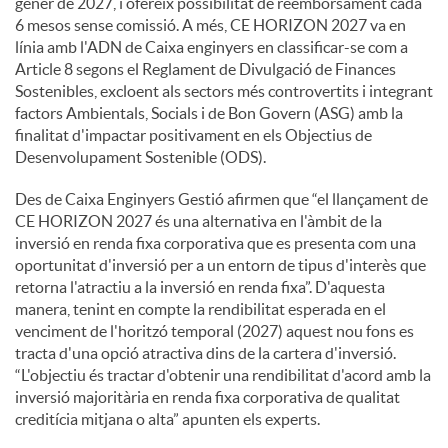
gener de 2027, i ofereix possibilitat de reemborsament cada
6 mesos sense comissió. A més, CE HORIZON 2027 va en
línia amb l'ADN de Caixa enginyers en classificar-se com a
Article 8 segons el Reglament de Divulgació de Finances
Sostenibles, excloent als sectors més controvertits i integrant
factors Ambientals, Socials i de Bon Govern (ASG) amb la
finalitat d'impactar positivament en els Objectius de
Desenvolupament Sostenible (ODS).
Des de Caixa Enginyers Gestió afirmen que “el llançament de
CE HORIZON 2027 és una alternativa en l'àmbit de la
inversió en renda fixa corporativa que es presenta com una
oportunitat d'inversió per a un entorn de tipus d'interès que
retorna l'atractiu a la inversió en renda fixa”. D'aquesta
manera, tenint en compte la rendibilitat esperada en el
venciment de l'horitzó temporal (2027) aquest nou fons es
tracta d'una opció atractiva dins de la cartera d'inversió.
“L'objectiu és tractar d'obtenir una rendibilitat d'acord amb la
inversió majoritària en renda fixa corporativa de qualitat
creditícia mitjana o alta” apunten els experts.