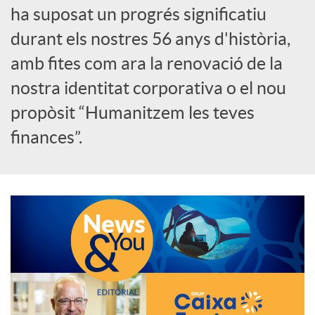
ha suposat un progrés significatiu
c
durant els nostres 56 anys d'història,
amb fites com ara la renovació de la
a
nostra identitat corporativa o el nou
propòsit “Humanitzem les teves
d
finances”.
o
r
d
e