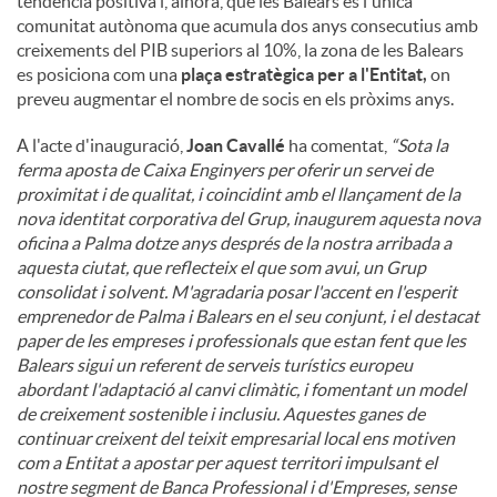
tendència positiva i, alhora, que les Balears és l'única
comunitat autònoma que acumula dos anys consecutius amb
creixements del PIB superiors al 10%, la zona de les Balears
es posiciona com una
plaça estratègica per a l'Entitat,
on
preveu augmentar el nombre de socis en els pròxims anys.
A l'acte d'inauguració,
Joan Cavallé
ha comentat,
“Sota la
ferma aposta de Caixa Enginyers per oferir un servei de
proximitat i de qualitat, i coincidint amb el llançament de la
nova identitat corporativa del Grup, inaugurem aquesta nova
oficina a Palma dotze anys després de la nostra arribada a
aquesta ciutat, que reflecteix el que som avui, un Grup
consolidat i solvent. M'agradaria posar l'accent en l'esperit
emprenedor de Palma i Balears en el seu conjunt, i el destacat
paper de les empreses i professionals que estan fent que les
Balears sigui un referent de serveis turístics europeu
abordant l'adaptació al canvi climàtic, i fomentant un model
de creixement sostenible i inclusiu. Aquestes ganes de
continuar creixent del teixit empresarial local ens motiven
com a Entitat a apostar per aquest territori impulsant el
nostre segment de Banca Professional i d'Empreses, sense