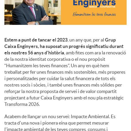
c
o
Estem a punt de tancar el 2023
, un any que, per al
Grup
Caixa Enginyers, ha suposat un progrés significatiu durant
n
els nostres 56 anys d'història
, amb fites com ara la renovació
de la nostra identitat corporativa o el nou propòsit
“Humanitzem les teves finances”. Un any en què hem
t
treballat per fer unes finances més sostenibles, més properes
i personalitzades per cuidar la salut financera de tots els
nostres socis i sòcies, i també unes finances més sòlides per
i
reforçar la nostra proposta de servei i de valor compartit
projectant a futur Caixa Enginyers amb el nou pla estratègic
Transforma 2026.
n
Acabem de llançar un nou servei: Impacte Ambiental. Es
tracta d'una nova i pionera eina que permet mesurar
g
l'impacte ambiental de les teves compres, consums i