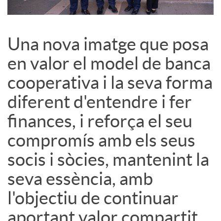
s
Una nova imatge que posa
S
en valor el model de banca
cooperativa i la seva forma
o
diferent d'entendre i fer
c
finances, i reforça el seu
compromís amb els seus
i
socis i sòcies, mantenint la
seva essència, amb
a
l'objectiu de continuar
l
aportant valor compartit.