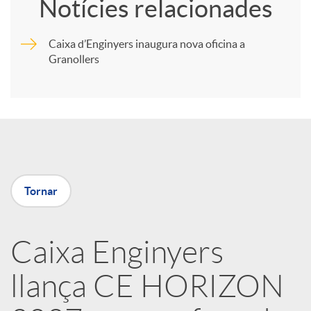
Notícies relacionades
m
Caixa d’Enginyers inaugura nova oficina a
Granollers
p
a
r
Tornar
t
i
Caixa Enginyers
llança CE HORIZON
r