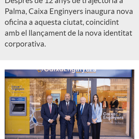
Després de 12 anys de trajectòria a
Palma, Caixa Enginyers inaugura nova
r
oficina a aquesta ciutat, coincidint
amb el llançament de la nova identitat
a
corporativa.
X
a
r
x
e