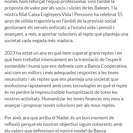
només hem reforçat l'equip professional, sinó també la
proposta de valor per als socis i sòcies de les Balears. I la
nostra filial Caixa Enginyers Vida i Pensions ha celebrat 15
anys de sòlida trajectòria en l'àmbit de la previsió social
gestionant els serveis enfocats a l'estalvi vida i pensió i
avançant, a més, a aportar solucions al repte que planteja una
societat cada vegada més madura.
2023 ha estat un any en què hem superat grans reptes i en
què hem treballat intensament en la translació de l'esperit
sostenible i humà que ens defineix com a Banca Cooperativa,
així com en millors i més adequades respostes a les teves
necessitats i als reptes que ens planteja una societat que
evoluciona ràpidament amb unes tecnologies en què el repte
és no perdre la imprescindible humanització de totes les
nostres activitats. Humanitzar les teves finances ens mou a
avançar i proposar noves solucions per als nous reptes.
Per això, ara que arriba el Nadal, és un bon moment de
reflexió perquè els nostres objectius siguin coherents amb
els valors que defineixen el nostre model de Banca