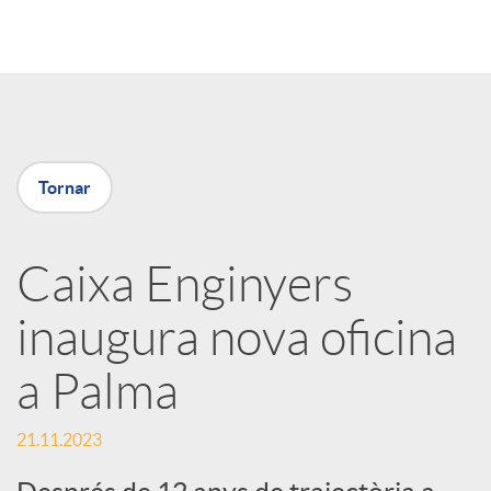
o
m
p
Tornar
a
Caixa Enginyers
inaugura nova oficina
r
a Palma
t
21.11.2023
i