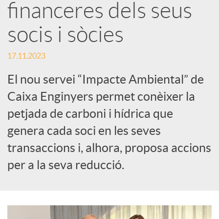
S
financeres dels seus
socis i sòcies
o
17.11.2023
c
El nou servei “Impacte Ambiental” de
i
Caixa Enginyers permet conèixer la
petjada de carboni i hídrica que
a
genera cada soci en les seves
transaccions i, alhora, proposa accions
l
per a la seva reducció.
s