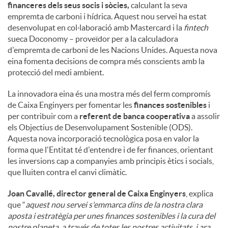
financeres dels seus socis i sòcies,
calculant la seva
empremta de carboni i hídrica. Aquest nou servei ha estat
desenvolupat en col·laboració amb Mastercard i la
fintech
sueca Doconomy – proveïdor per a la calculadora
d'empremta de carboni de les Nacions Unides. Aquesta nova
eina fomenta decisions de compra més conscients amb la
protecció del medi ambient.
La innovadora eina és una mostra més del ferm compromís
de Caixa Enginyers per fomentar les
finances sostenibles
i
per contribuir com a
referent de banca cooperativa
a assolir
els Objectius de Desenvolupament Sostenible (ODS).
Aquesta nova incorporació tecnològica posa en valor la
forma que l'Entitat té d'entendre i de fer finances, orientant
les inversions cap a companyies amb principis ètics i socials,
que lluiten contra el canvi climàtic.
Joan Cavallé, director general de Caixa Enginyers
, explica
que “
aquest nou servei s'emmarca dins de la nostra clara
aposta i estratègia per unes finances sostenibles i la cura del
nostre planeta, a través de totes les nostres activitats, i ara