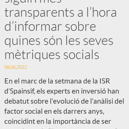
s
transparents a l’hora
S
d’informar sobre
o
quines són les seves
mètriques socials
c
08.06.2022
i
En el marc de la setmana de la ISR
a
d’Spainsif, els experts en inversió han
debatut sobre l'evolució de l'anàlisi del
l
factor social en els darrers anys,
coincidint en la importància de ser