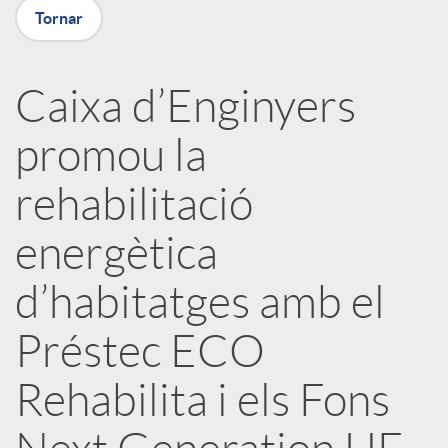
a
Tornar
X
Caixa d’Enginyers
a
promou la
r
rehabilitació
energètica
x
d’habitatges amb el
e
Préstec ECO
s
Rehabilita i els Fons