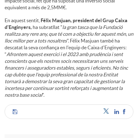
impacte social, fet que ha suposat una inversió social
equivalent a més de 2,5MM€.
En aquest sentit,
Félix Masjuan, president del Grup Caixa
d'Enginyers,
ha subratllat "
la gran tasca que la Fundació
realitza any rere any, que té com a objectiu fer aquest món, un
lloc millor per a tots nosaltres
". Félix Masjuan també ha
descatat la seva confiança en l'equip de Caixa d'Enginyers:
“
Afrontem aquest exercici i el 2023 amb prudència i sent
conscients que els nostres socis necessitaran uns serveis
financers i asseguradors estables, segurs i eficients. No tinc
cap dubte que l'equip professional de la nostra Entitat
tornarà a demostrar la seva gran capacitat de gestionar la
incertesa per continuar sortint reforçats i augmentant la
nostra base social
”.
C