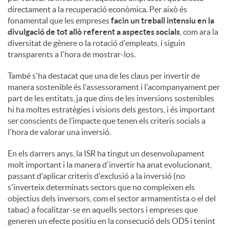
directament a la recuperació econòmica. Per això és
fonamental que les empreses
facin un treball intensiu en la
divulgació de tot allò referent a aspectes socials
, com ara la
diversitat de gènere o la rotació d'empleats, i siguin
transparents a l'hora de mostrar-los.
També s'ha destacat que una de les claus per invertir de
manera sostenible és l'assessorament i l'acompanyament per
part de les entitats, ja que dins de les inversions sostenibles
hi ha moltes estratègies i visions dels gestors, i és important
ser conscients de l’impacte que tenen els criteris socials a
l'hora de valorar una inversió.
En els darrers anys, la ISR ha tingut un desenvolupament
molt important i la manera d'invertir ha anat evolucionant,
passant d'aplicar criteris d'exclusió a la inversió (no
s'inverteix determinats sectors que no compleixen els
objectius dels inversors, com el sector armamentista o el del
tabac) a focalitzar-se en aquells sectors i empreses que
generen un efecte positiu en la consecució dels ODS i tenint