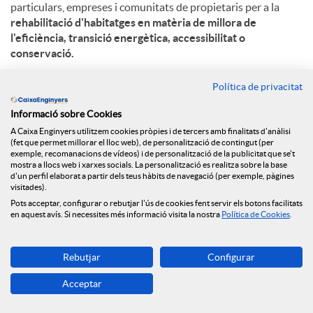
particulars, empreses i comunitats de propietaris per a la
rehabilitació d'habitatges en matèria de millora de
l'eficiència, transició energètica, accessibilitat o
conservació.
L'arribada dels fons Next Generation per a la rehabilitació
Política de privacitat
energètica dels edificis residencials i l’acord amb la
Generalitat de Catalunya i Caixa d’Enginyers entre d’altres
Informació sobre Cookies
entitats financeres, suposa una oportunitat òptima per
A Caixa Enginyers utilitzem cookies pròpies i de tercers amb finalitats d'anàlisi
(fet que permet millorar el lloc web), de personalització de contingut (per
aconseguir que els habitatges siguin més sostenibles.
exemple, recomanacions de vídeos) i de personalització de la publicitat que se't
Aquests fons
destinaran concretament un total de 480
mostra a llocs web i xarxes socials. La personalització es realitza sobre la base
milions d’euros a Catalunya,
per tal de millorar barris, edificis
d'un perfil elaborat a partir dels teus hàbits de navegació (per exemple, pàgines
visitades).
i habitatges, com també per a la creació d’oficines de
Pots acceptar, configurar o rebutjar l'ús de cookies fent servir els botons facilitats
rehabilitació. Tenen un potencial d’uns 25.000 habitatges/any
en aquest avís. Si necessites més informació visita la nostra
Política de Cookies
.
i 75.000 en total.
En aquest sentit, el
Préstec ECO Rehabilita
permet invertir
Rebutjar
Configurar
en la reducció del consum d’energia no renovable i millorar el
rendiment de les instal·lacions. Els beneficis energètics,
Acceptar
ambientals, econòmics, socials i saludables que implica
aquesta rehabilitació energètica contribueixen, entre d’altres,