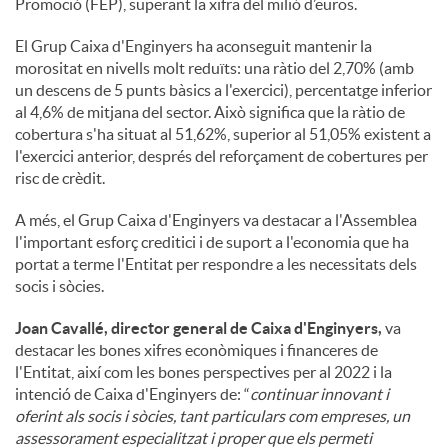
Promoció (FEP), superant la xifra del milió d’euros.
El Grup Caixa d'Enginyers ha aconseguit mantenir la
morositat en nivells molt reduïts: una ràtio del 2,70% (amb
un descens de 5 punts bàsics a l'exercici), percentatge inferior
al 4,6% de mitjana del sector. Això significa que la ràtio de
cobertura s'ha situat al 51,62%, superior al 51,05% existent a
l'exercici anterior, després del reforçament de cobertures per
risc de crèdit.
A més, el Grup Caixa d'Enginyers va destacar a l'Assemblea
l'important esforç creditici i de suport a l'economia que ha
portat a terme l'Entitat per respondre a les necessitats dels
socis i sòcies.
Joan Cavallé, director general de Caixa d'Enginyers,
va
destacar les bones xifres econòmiques i financeres de
l'Entitat, així com les bones perspectives per al 2022 i la
intenció de Caixa d'Enginyers de: “
continuar innovant i
oferint als socis i sòcies, tant particulars com empreses, un
assessorament especialitzat i proper que els permeti