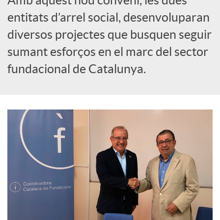
o
entitats d’arrel social, desenvoluparan
c
diversos projectes que busquen seguir
sumant esforços en el marc del sector
i
fundacional de Catalunya.
a
l
s