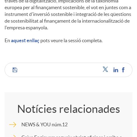
través de la digitalització, implicacions de la taxonomia
europea per al finançament sostenible, el vot en juntes com a
instrument d'inversió sostenible i integració de les qüestions
de sostenibilitat al finançament de la internacionalització de
l'empresa espanyola.
En
aquest enllaç
pots veure la sessió completa.
C
o
Notícies relacionades
m
NEWS & YOU núm.12