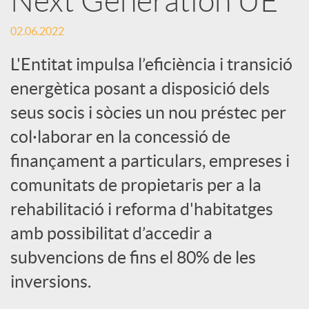
Next Generation UE
S
02.06.2022
o
L'Entitat impulsa l’eficiència i transició
c
energètica posant a disposició dels
seus socis i sòcies un nou préstec per
i
col·laborar en la concessió de
finançament a particulars, empreses i
a
comunitats de propietaris per a la
rehabilitació i reforma d'habitatges
l
amb possibilitat d’accedir a
subvencions de fins el 80% de les
s
inversions.