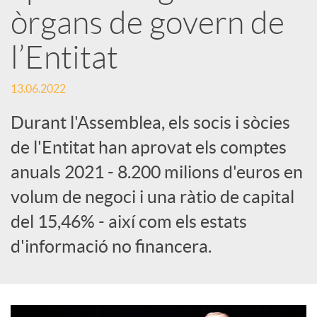
e
òrgans de govern de
l’Entitat
s
13.06.2022
S
Durant l'Assemblea, els socis i sòcies
de l'Entitat han aprovat els comptes
o
anuals 2021 - 8.200 milions d'euros en
c
volum de negoci i una ràtio de capital
del 15,46% - així com els estats
i
d'informació no financera.
a