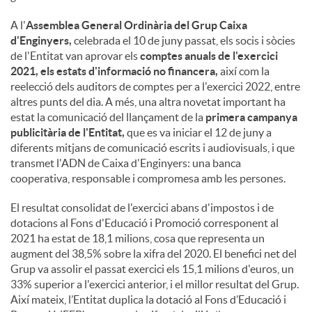
A l'
Assemblea General Ordinària del Grup Caixa
d'Enginyers,
celebrada el 10 de juny passat, els socis i sòcies
de l'Entitat van aprovar els
comptes anuals de l'exercici
2021, els estats d'informació no financera,
així com la
reelecció dels auditors de comptes per a l'exercici 2022, entre
altres punts del dia. A més, una altra novetat important ha
estat la comunicació del llançament de la
primera campanya
publicitària de l'Entitat,
que es va iniciar el 12 de juny a
diferents mitjans de comunicació escrits i audiovisuals, i que
transmet l'ADN de Caixa d'Enginyers: una banca
cooperativa, responsable i compromesa amb les persones.
El resultat consolidat de l'exercici abans d'impostos i de
dotacions al Fons d'Educació i Promoció corresponent al
2021 ha estat de 18,1 milions, cosa que representa un
augment del 38,5% sobre la xifra del 2020. El benefici net del
Grup va assolir el passat exercici els 15,1 milions d'euros, un
33% superior a l'exercici anterior, i el millor resultat del Grup.
Així mateix, l’Entitat duplica la dotació al Fons d’Educació i