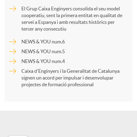
m
El Grup Caixa Enginyers consolida el seu model
cooperatiu, sent la primera entitat en qualitat de
p
servei a Espanya i amb resultats històrics per
tercer any consecutiu
a
NEWS & YOU num.6
NEWS & YOU num.5
r
NEWS & YOU num.4
Caixa d'Enginyers i la Generalitat de Catalunya
t
signen un acord per impulsar i desenvolupar
projectes de formació professional
i
r