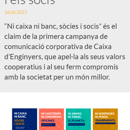
c
16.06.2022
“Ni caixa ni banc, sòcies i socis” és el
o
claim de la primera campanya de
comunicació corporativa de Caixa
n
d’Enginyers, que apel·la als seus valors
cooperatius i al seu ferm compromís
t
amb la societat per un món millor.
i
n
g