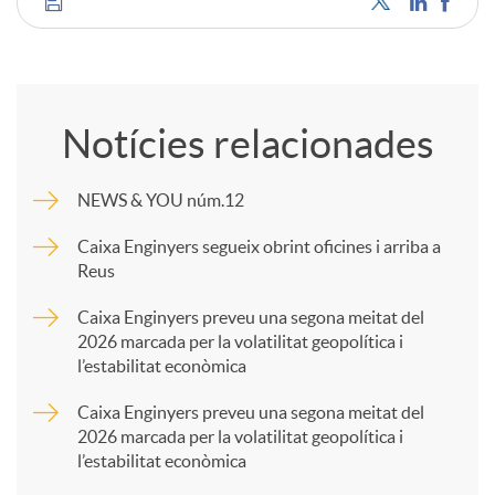
C
o
Notícies relacionades
m
NEWS & YOU núm.12
p
Caixa Enginyers segueix obrint oficines i arriba a
Reus
a
Caixa Enginyers preveu una segona meitat del
2026 marcada per la volatilitat geopolítica i
l’estabilitat econòmica
r
Caixa Enginyers preveu una segona meitat del
2026 marcada per la volatilitat geopolítica i
t
l’estabilitat econòmica