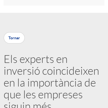
r
a
X
Tornar
a
Els experts en
r
inversió coincideixen
x
en la importància de
e
que les empreses
siguin més