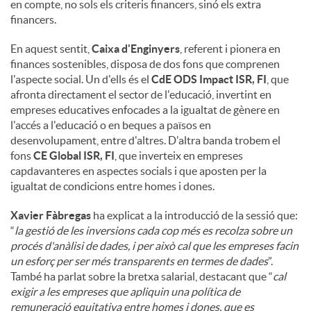
en compte, no sols els criteris financers, sinó els extra
financers.
En aquest sentit,
Caixa d'Enginyers
, referent i pionera en
finances sostenibles, disposa de dos fons que comprenen
l'aspecte social. Un d'ells és el
CdE ODS Impact ISR, FI
, que
afronta directament el sector de l'educació, invertint en
empreses educatives enfocades a la igualtat de gènere en
l'accés a l'educació o en beques a països en
desenvolupament, entre d'altres. D'altra banda trobem el
fons
CE Global ISR, FI
, que inverteix en empreses
capdavanteres en aspectes socials i que aposten per la
igualtat de condicions entre homes i dones.
Xavier Fàbregas
ha explicat a la introducció de la sessió que:
“
la gestió de les inversions cada cop més es recolza sobre un
procés d'anàlisi de dades, i per això cal que les empreses facin
un esforç per ser més transparents en termes de dades
”.
També ha parlat sobre la bretxa salarial, destacant que “
cal
exigir a les empreses que apliquin una política de
remuneració equitativa entre homes i dones, que es