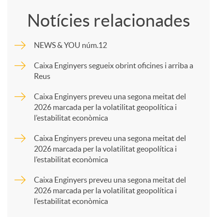
o
Notícies relacionades
m
NEWS & YOU núm.12
p
Caixa Enginyers segueix obrint oficines i arriba a
Reus
a
Caixa Enginyers preveu una segona meitat del
2026 marcada per la volatilitat geopolítica i
l’estabilitat econòmica
r
Caixa Enginyers preveu una segona meitat del
2026 marcada per la volatilitat geopolítica i
t
l’estabilitat econòmica
Caixa Enginyers preveu una segona meitat del
i
2026 marcada per la volatilitat geopolítica i
l’estabilitat econòmica