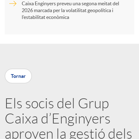
Caixa Enginyers preveu una segona meitat del
i
2026 marcada per la volatilitat geopolítica i
l’estabilitat econòmica
r
a
X
Tornar
a
Els socis del Grup
r
Caixa d’Enginyers
x
aproven la gestió dels