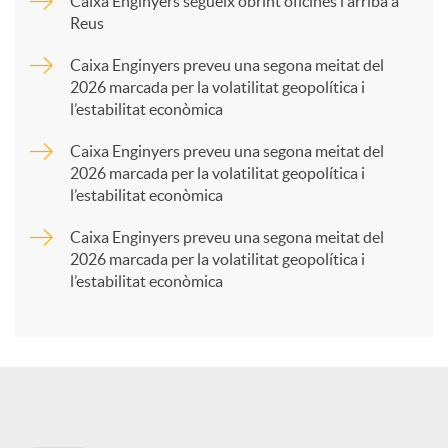
p
Caixa Enginyers segueix obrint oficines i arriba a
Reus
a
Caixa Enginyers preveu una segona meitat del
2026 marcada per la volatilitat geopolítica i
l’estabilitat econòmica
r
Caixa Enginyers preveu una segona meitat del
2026 marcada per la volatilitat geopolítica i
t
l’estabilitat econòmica
Caixa Enginyers preveu una segona meitat del
i
2026 marcada per la volatilitat geopolítica i
l’estabilitat econòmica
r
a