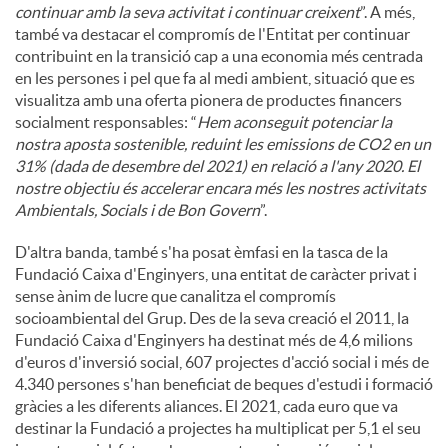
continuar amb la seva activitat i continuar creixent
”. A més,
també va destacar el compromís de l'Entitat per continuar
contribuint en la transició cap a una economia més centrada
en les persones i pel que fa al medi ambient, situació que es
visualitza amb una oferta pionera de productes financers
socialment responsables: “
Hem aconseguit potenciar la
nostra aposta sostenible, reduint les emissions de CO2 en un
31% (dada de desembre del 2021) en relació a l'any 2020. El
nostre objectiu és accelerar encara més les nostres activitats
Ambientals, Socials i de Bon Govern
”.
D'altra banda, també s'ha posat èmfasi en la tasca de la
Fundació Caixa d'Enginyers, una entitat de caràcter privat i
sense ànim de lucre que canalitza el compromís
socioambiental del Grup. Des de la seva creació el 2011, la
Fundació Caixa d'Enginyers ha destinat més de 4,6 milions
d'euros d'inversió social, 607 projectes d'acció social i més de
4.340 persones s'han beneficiat de beques d'estudi i formació
gràcies a les diferents aliances. El 2021, cada euro que va
destinar la Fundació a projectes ha multiplicat per 5,1 el seu