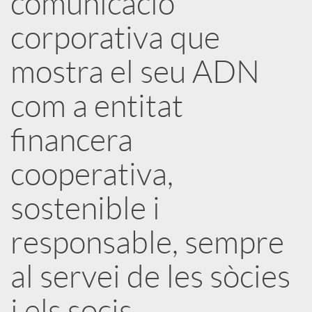
comunicació
corporativa que
c
mostra el seu ADN
a
com a entitat
d
financera
o
cooperativa,
sostenible i
r
responsable, sempre
d
al servei de les sòcies
e
i els socis