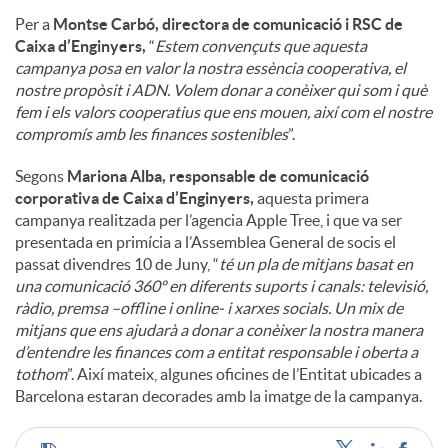
Per a
Montse Carbó, directora de comunicació i RSC de
Caixa d’Enginyers,
“
Estem convençuts que aquesta
campanya posa en valor la nostra essència cooperativa, el
nostre propòsit i ADN. Volem donar a conèixer qui som i què
fem i els valors cooperatius que ens mouen, així com el nostre
compromís amb les finances sostenibles
”.
Segons
Mariona Alba, responsable de comunicació
corporativa de Caixa d’Enginyers,
aquesta primera
campanya realitzada per l’agencia Apple Tree, i que va ser
presentada en primícia a l’Assemblea General de socis el
passat divendres 10 de Juny, “
té un pla de mitjans basat en
una comunicació 360º en diferents suports i canals: televisió,
ràdio, premsa –offline i online- i xarxes socials. Un mix de
mitjans que ens ajudarà a donar a conèixer la nostra manera
d’entendre les finances com a entitat responsable i oberta a
tothom
”. Així mateix, algunes oficines de l’Entitat ubicades a
Barcelona estaran decorades amb la imatge de la campanya.