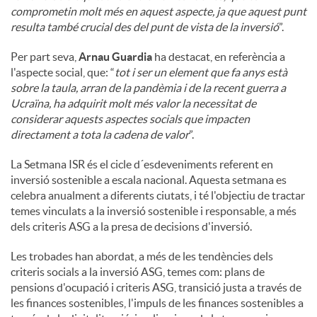
comprometin molt més en aquest aspecte, ja que aquest punt
resulta també crucial des del punt de vista de la inversió
”.
Per part seva,
Arnau Guardia
ha destacat, en referència a
l'aspecte social, que: “
tot i ser un element que fa anys està
sobre la taula, arran de la pandèmia i de la recent guerra a
Ucraïna, ha adquirit molt més valor la necessitat de
considerar aquests aspectes socials que impacten
directament a tota la cadena de valor
”.
La Setmana ISR és el cicle d´esdeveniments referent en
inversió sostenible a escala nacional. Aquesta setmana es
celebra anualment a diferents ciutats, i té l'objectiu de tractar
temes vinculats a la inversió sostenible i responsable, a més
dels criteris ASG a la presa de decisions d'inversió.
Les trobades han abordat, a més de les tendències dels
criteris socials a la inversió ASG, temes com: plans de
pensions d'ocupació i criteris ASG, transició justa a través de
les finances sostenibles, l'impuls de les finances sostenibles a