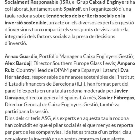
Socialment Responsable (ISR)
, el
Grup Caixa d'Enginyers
ha
col·laborat, juntament amb
Spainsif
, en l'organització d'una
taula rodona sobre
tendències dels criteris socials en la
inversió sostenible
, un acte on els diversos experts en gestió
d'inversions han compartit els seus punts de vista sobre la
integració dels factors socials a la presa de decisions
d'inversió.
Arnau Guardia
, Portfolio Manager a Caixa Enginyers Gestió;
Alex Bardaji
, Director Southern Europe Glass Lewis;
Amparo
Ruiz
, Country Head de DPAM per a Espanya i Latam; i
Eva
Hernández
, responsable de finances sostenibles de l'Institut
d'Estudis financers de Barcelona (IEF), han format part del
panell d'experts en una taula rodona moderada per
Javier
Garayoa
, director general d’Spainsif. A més,
Xavier Fàbregas
,
Director General de Caixa Enginyers Gestió, també va
participar a la sessió.
Dins dels criteris ASG, els experts en aquesta taula rodona
han coincidit en que el pilar social és el que menys es reporta
per part de les companyies, i de fet es tracta d'un criteri clau
per valorar la inversió en aquestes empreses i que afecta