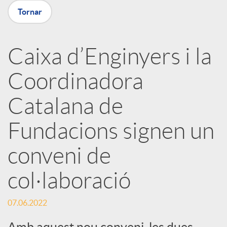
X
Tornar
a
Caixa d’Enginyers i la
r
Coordinadora
x
Catalana de
e
Fundacions signen un
conveni de
s
col·laboració
S
07.06.2022
Amb aquest nou conveni, les dues