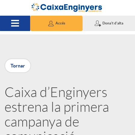
Salta al contingut principal
Accés
Dona't d'alta
P
Tornar
u
Caixa d’Enginyers
b
estrena la primera
l
campanya de
i