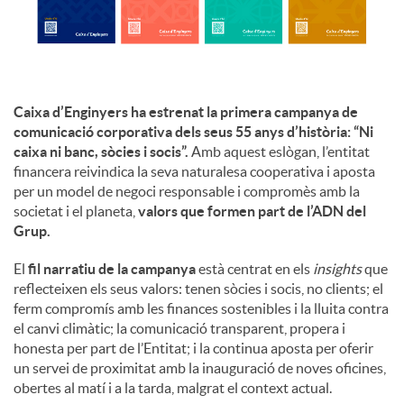
u
t
Caixa d’Enginyers ha estrenat la primera campanya de
comunicació corporativa dels seus 55 anys d’història: “Ni
caixa ni banc, sòcies i socis”.
Amb aquest eslògan, l’entitat
s
financera reivindica la seva naturalesa cooperativa i aposta
per un model de negoci responsable i compromès amb la
societat i el planeta,
valors que formen part de l’ADN del
Grup.
El
fil narratiu de la campanya
està centrat en els
insights
que
reflecteixen els seus valors: tenen sòcies i socis, no clients; el
ferm compromís amb les finances sostenibles i la lluita contra
el canvi climàtic; la comunicació transparent, propera i
honesta per part de l’Entitat; i la continua aposta per oferir
un servei de proximitat amb la inauguració de noves oficines,
obertes al matí i a la tarda, malgrat el context actual.