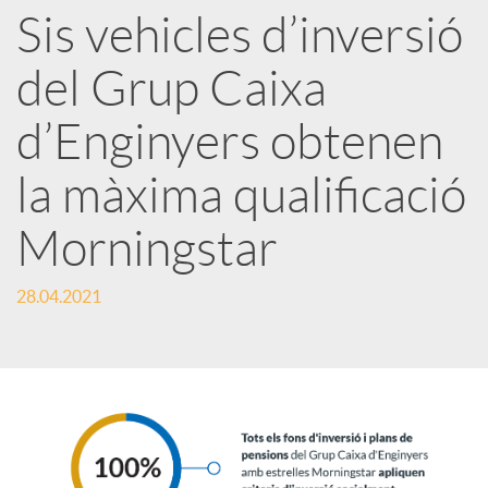
Sis vehicles d’inversió
r
del Grup Caixa
x
d’Enginyers obtenen
e
la màxima qualificació
Morningstar
s
28.04.2021
S
o
c