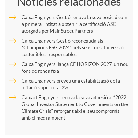
Notícies relacionades
m
Caixa Enginyers Gestió renova la seva posició com
a primera Entitat a obtenir la certificació ASG
p
atorgada per MainStreet Partners
Caixa Enginyers Gestió reconeguda als
a
“Champions ESG 2024” pels seus fons d'inversió
sostenibles i responsables
Caixa Enginyers llança CE HORIZON 2027, un nou
r
fons de renda fixa
Caixa Enginyers preveu una estabilització de la
t
inflació superior al 2%
Caixa d'Enginyers renova la seva adhesió al “2022
i
Global Investor Statement to Governments on the
Climate Crisis” reforçant així el seu compromís
amb el medi ambient
r