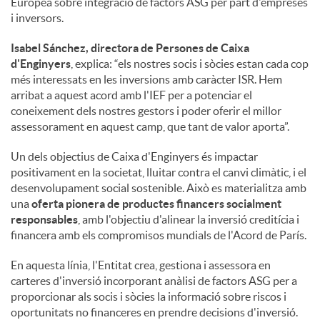
Europea sobre integració de factors ASG per part d'empreses
i inversors.
Isabel Sánchez, directora de Persones de Caixa
d'Enginyers
, explica: “els nostres socis i sòcies estan cada cop
més interessats en les inversions amb caràcter ISR. Hem
arribat a aquest acord amb l'IEF per a potenciar el
coneixement dels nostres gestors i poder oferir el millor
assessorament en aquest camp, que tant de valor aporta”.
Un dels objectius de Caixa d'Enginyers és impactar
positivament en la societat, lluitar contra el canvi climàtic, i el
desenvolupament social sostenible. Això es materialitza amb
una
oferta pionera de productes financers socialment
responsables
, amb l'objectiu d'alinear la inversió creditícia i
financera amb els compromisos mundials de l'Acord de París.
En aquesta línia, l'Entitat crea, gestiona i assessora en
carteres d'inversió incorporant anàlisi de factors ASG per a
proporcionar als socis i sòcies la informació sobre riscos i
oportunitats no financeres en prendre decisions d'inversió.