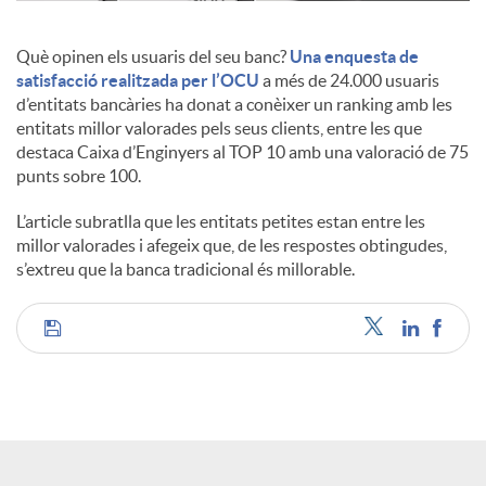
c
Què opinen els usuaris del seu banc?
Una enquesta de
satisfacció realitzada per l’OCU
a més de 24.000 usuaris
d’entitats bancàries ha donat a conèixer un ranking amb les
o
entitats millor valorades pels seus clients, entre les que
destaca Caixa d’Enginyers al TOP 10 amb una valoració de 75
punts sobre 100.
n
L’article subratlla que les entitats petites estan entre les
millor valorades i afegeix que, de les respostes obtingudes,
t
s’extreu que la banca tradicional és millorable.
i
C
n
o
g