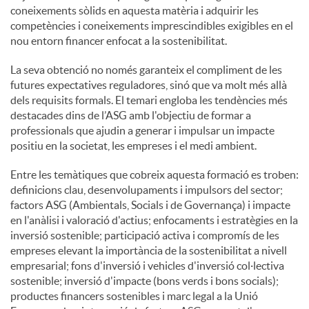
coneixements sòlids en aquesta matèria i adquirir les
competències i coneixements imprescindibles exigibles en el
nou entorn financer enfocat a la sostenibilitat.
La seva obtenció no només garanteix el compliment de les
futures expectatives reguladores, sinó que va molt més allà
dels requisits formals. El temari engloba les tendències més
destacades dins de l’ASG amb l'objectiu de formar a
professionals que ajudin a generar i impulsar un impacte
positiu en la societat, les empreses i el medi ambient.
Entre les temàtiques que cobreix aquesta formació es troben:
definicions clau, desenvolupaments i impulsors del sector;
factors ASG (Ambientals, Socials i de Governança) i impacte
en l'anàlisi i valoració d'actius; enfocaments i estratègies en la
inversió sostenible; participació activa i compromís de les
empreses elevant la importància de la sostenibilitat a nivell
empresarial; fons d'inversió i vehicles d'inversió col·lectiva
sostenible; inversió d'impacte (bons verds i bons socials);
productes financers sostenibles i marc legal a la Unió