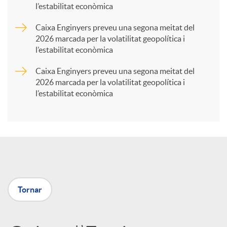
l’estabilitat econòmica
r
Caixa Enginyers preveu una segona meitat del
2026 marcada per la volatilitat geopolítica i
t
l’estabilitat econòmica
Caixa Enginyers preveu una segona meitat del
i
2026 marcada per la volatilitat geopolítica i
l’estabilitat econòmica
r
a
X
Tornar
a