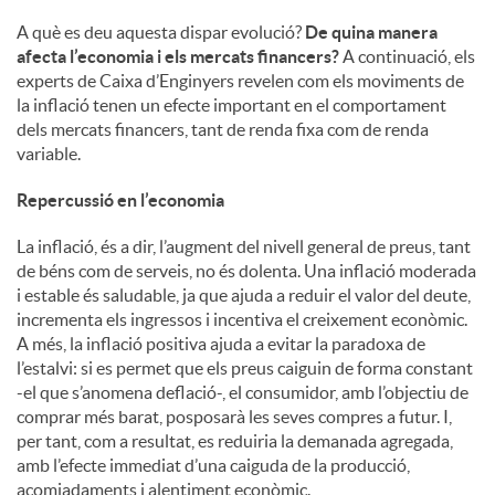
A què es deu aquesta dispar evolució?
De quina manera
afecta l’economia i els mercats financers?
A continuació, els
experts de Caixa d’Enginyers revelen com els moviments de
la inflació tenen un efecte important en el comportament
dels mercats financers, tant de renda fixa com de renda
variable.
Repercussió en l’economia
La inflació, és a dir, l’augment del nivell general de preus, tant
de béns com de serveis, no és dolenta. Una inflació moderada
i estable és saludable, ja que ajuda a reduir el valor del deute,
incrementa els ingressos i incentiva el creixement econòmic.
A més, la inflació positiva ajuda a evitar la paradoxa de
l’estalvi: si es permet que els preus caiguin de forma constant
-el que s’anomena deflació-, el consumidor, amb l’objectiu de
comprar més barat, posposarà les seves compres a futur. I,
per tant, com a resultat, es reduiria la demanada agregada,
amb l’efecte immediat d’una caiguda de la producció,
acomiadaments i alentiment econòmic.