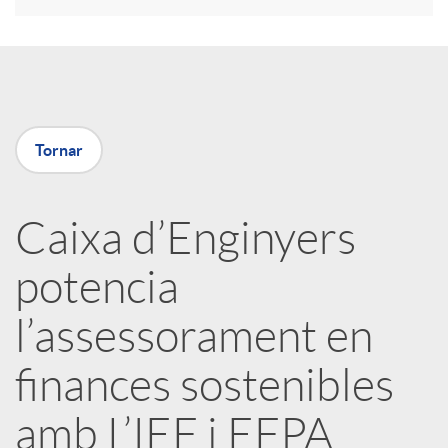
a
X
Tornar
a
Caixa d’Enginyers
r
potencia
x
l’assessorament en
e
finances sostenibles
amb L’IEF i EFPA
s