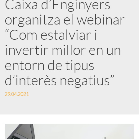
Caixa d’Enginyers
r
organitza el webinar
x
“Com estalviar i
e
invertir millor en un
entorn de tipus
s
d’interès negatius”
S
29.04.2021
o
c