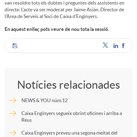
van resoldre tots els dubtes i preguntes dels assistents en
directe. L’acte va ser moderat per Jaime Asián, Director de
l’Àrea de Serveis al Soci de Caixa d’Enginyers.
En aquest enllaç pots veure de nou tota la sessió.
C
o
Notícies relacionades
m
NEWS & YOU núm.12
p
Caixa Enginyers segueix obrint oficines i arriba a
Reus
a
Caixa Enginyers preveu una segona meitat del