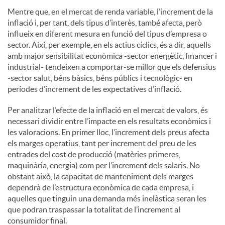
Mentre que, en el mercat de renda variable, l’increment de la
inflació i, per tant, dels tipus d’interès, també afecta, però
influeix en diferent mesura en funció del tipus d’empresa o
sector. Així, per exemple, en els actius cíclics, és a dir, aquells
amb major sensibilitat econòmica -sector energètic, financer i
industrial- tendeixen a comportar-se millor que els defensius
-sector salut, béns bàsics, béns públics i tecnològic- en
períodes d’increment de les expectatives d’inflació.
Per analitzar l’efecte de la inflació en el mercat de valors, és
necessari dividir entre l’impacte en els resultats econòmics i
les valoracions. En primer lloc, l’increment dels preus afecta
els marges operatius, tant per increment del preu de les
entrades del cost de producció (matèries primeres,
maquinària, energia) com per l’increment dels salaris. No
obstant això, la capacitat de manteniment dels marges
dependrà de l’estructura econòmica de cada empresa, i
aquelles que tinguin una demanda més inelàstica seran les
que podran traspassar la totalitat de l’increment al
consumidor final.