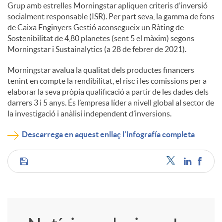
Grup amb estrelles Morningstar apliquen criteris d’inversió
socialment responsable (ISR). Per part seva, la gamma de fons
de Caixa Enginyers Gestió aconsegueix un Ràting de
Sostenibilitat de 4,80 planetes (sent 5 el màxim) segons
Morningstar i Sustainalytics (a 28 de febrer de 2021).
Morningstar avalua la qualitat dels productes financers
tenint en compte la rendibilitat, el risc i les comissions per a
elaborar la seva pròpia qualificació a partir de les dades dels
darrers 3 i 5 anys. És l’empresa líder a nivell global al sector de
la investigació i anàlisi independent d’inversions.
Descarrega en aquest enllaç l'infografía completa
C
o