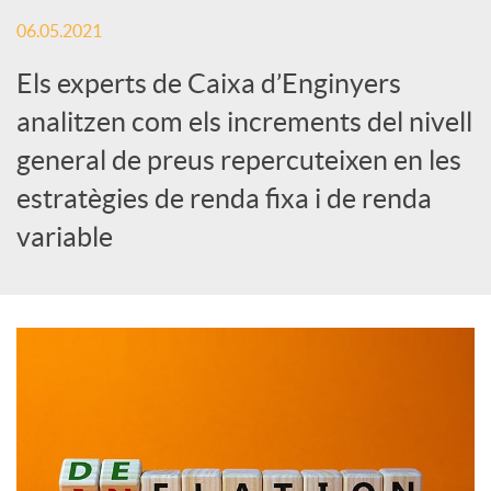
x
06.05.2021
e
Els experts de Caixa d’Enginyers
analitzen com els increments del nivell
s
general de preus repercuteixen en les
estratègies de renda fixa i de renda
S
variable
o
c
i