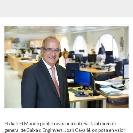
a
X
a
r
x
e
s
El diari El Mundo publica avui una entrevista al director
general de Caixa d’Enginyers, Joan Cavallé, on posa en valor