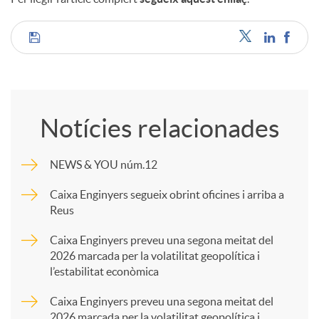
C
o
Notícies relacionades
m
NEWS & YOU núm.12
p
Caixa Enginyers segueix obrint oficines i arriba a
Reus
a
Caixa Enginyers preveu una segona meitat del
2026 marcada per la volatilitat geopolítica i
l’estabilitat econòmica
r
Caixa Enginyers preveu una segona meitat del
2026 marcada per la volatilitat geopolítica i