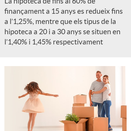
La hipoteca de fins al 60% de
S
finançament a 15 anys es redueix fins
a l’1,25%, mentre que els tipus de la
o
hipoteca a 20 i a 30 anys se situen en
l’1,40% i 1,45% respectivament
c
i
a
l
s