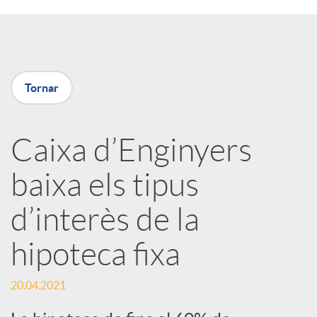
a
X
Tornar
a
Caixa d’Enginyers
r
baixa els tipus
x
d’interès de la
e
hipoteca fixa
s
20.04.2021