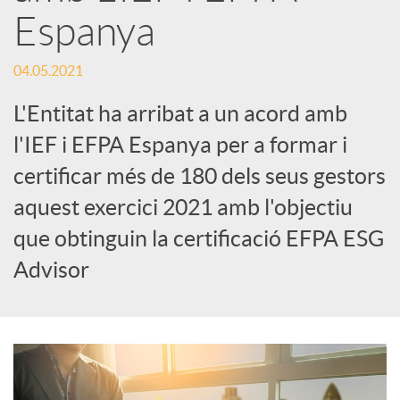
Espanya
S
04.05.2021
o
L'Entitat ha arribat a un acord amb
l'IEF i EFPA Espanya per a formar i
c
certificar més de 180 dels seus gestors
aquest exercici 2021 amb l'objectiu
i
que obtinguin la certificació EFPA ESG
Advisor
a
l
s