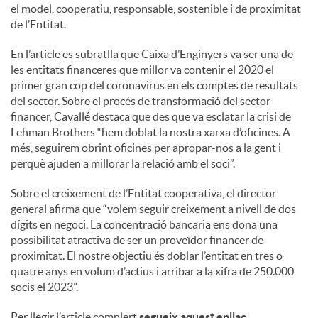
S
el model, cooperatiu, responsable, sostenible i de proximitat
de l’Entitat.
o
En l’article es subratlla que Caixa d’Enginyers va ser una de
les entitats financeres que millor va contenir el 2020 el
primer gran cop del coronavirus en els comptes de resultats
c
del sector. Sobre el procés de transformació del sector
financer, Cavallé destaca que des que va esclatar la crisi de
Lehman Brothers “hem doblat la nostra xarxa d’oficines. A
i
més, seguirem obrint oficines per apropar-nos a la gent i
perquè ajuden a millorar la relació amb el soci”.
a
Sobre el creixement de l’Entitat cooperativa, el director
general afirma que “volem seguir creixement a nivell de dos
l
dígits en negoci. La concentració bancaria ens dona una
possibilitat atractiva de ser un proveïdor financer de
proximitat. El nostre objectiu és doblar l’entitat en tres o
s
quatre anys en volum d’actius i arribar a la xifra de 250.000
socis el 2023”.
Per llegir l’article complert
segueix aquest enllaç
.