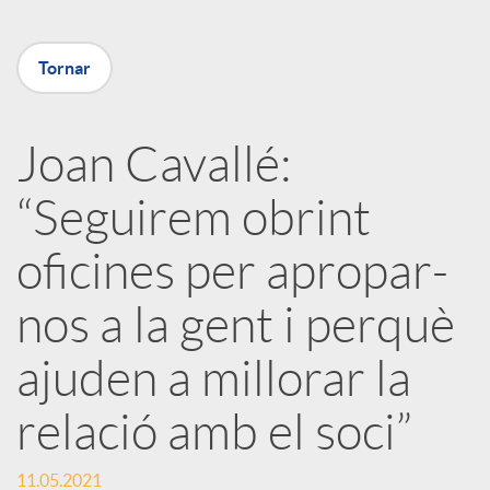
m
u
p
Tornar
t
a
Joan Cavallé:
s
“Seguirem obrint
r
oficines per apropar-
t
nos a la gent i perquè
i
ajuden a millorar la
r
relació amb el soci”
11.05.2021