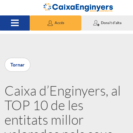
Salta al contingut principal
Accés
Dona't d'alta
P
Tornar
u
Caixa d’Enginyers, al
b
TOP 10 de les
l
entitats millor
i