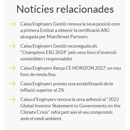
Notícies relacionades
m
Caixa Enginyers Gestió renova la seva posició com
a primera Entitat a obtenir la certificació ASG
p
atorgada per MainStreet Partners
Caixa Enginyers Gestió reconeguda als
a
“Champions ESG 2024” pels seus fons d'inversió
sostenibles i responsables
Caixa Enginyers llança CE HORIZON 2027, un nou
r
fons de renda fixa
Caixa Enginyers preveu una estabilització de la
t
inflació superior al 2%
Caixa d'Enginyers renova la seva adhesió al “2022
i
Global Investor Statement to Governments on the
Climate Crisis” reforçant així el seu compromís
amb el medi ambient
r