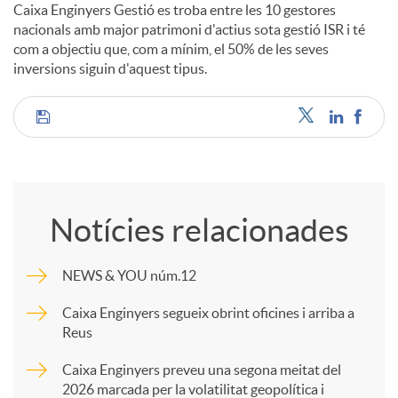
Caixa Enginyers Gestió es troba entre les 10 gestores
nacionals amb major patrimoni d'actius sota gestió ISR i té
com a objectiu que, com a mínim, el 50% de les seves
inversions siguin d'aquest tipus.
C
o
Notícies relacionades
m
NEWS & YOU núm.12
p
Caixa Enginyers segueix obrint oficines i arriba a
Reus
a
Caixa Enginyers preveu una segona meitat del
2026 marcada per la volatilitat geopolítica i