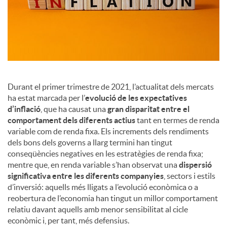
a
l
s
Durant el primer trimestre de 2021, l’actualitat dels mercats
ha estat marcada per l’
evolució de les expectatives
d’inflació
, que ha causat una
gran disparitat entre el
comportament dels diferents actius
tant en termes de renda
variable com de renda fixa. Els increments dels rendiments
dels bons dels governs a llarg termini han tingut
conseqüències negatives en les estratègies de renda fixa;
mentre que, en renda variable s’han observat una
dispersió
significativa entre les diferents companyies
, sectors i estils
d’inversió: aquells més lligats a l’evolució econòmica o a
reobertura de l’economia han tingut un millor comportament
relatiu davant aquells amb menor sensibilitat al cicle
econòmic i, per tant, més defensius.