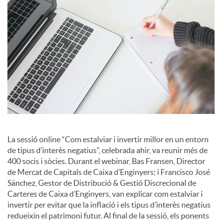
i
a
l
s
La sessió online “Com estalviar i invertir millor en un entorn
de tipus d’interès negatius”, celebrada ahir, va reunir més de
400 socis i sòcies. Durant el webinar, Bas Fransen, Director
de Mercat de Capitals de Caixa d’Enginyers; i Francisco José
Sánchez, Gestor de Distribució & Gestió Discrecional de
Carteres de Caixa d’Enginyers, van explicar com estalviar i
invertir per evitar que la inflació i els tipus d’interès negatius
redueixin el patrimoni futur. Al final de la sessió, els ponents