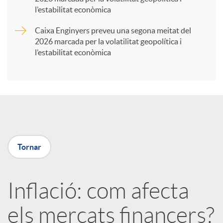
t
l’estabilitat econòmica
Caixa Enginyers preveu una segona meitat del
i
2026 marcada per la volatilitat geopolítica i
l’estabilitat econòmica
r
a
X
Tornar
a
Inflació: com afecta
r
els mercats financers?