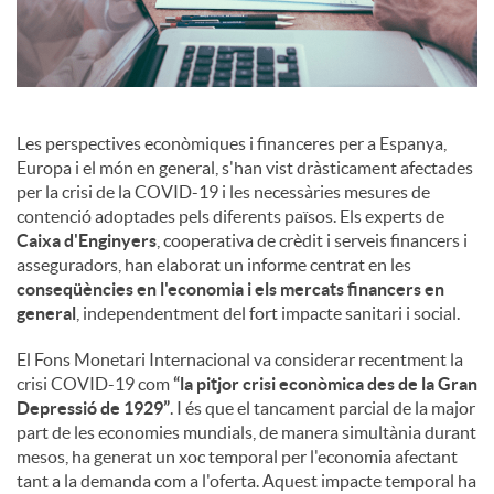
s
Les perspectives econòmiques i financeres per a Espanya,
Europa i el món en general, s'han vist dràsticament afectades
per la crisi de la COVID-19 i les necessàries mesures de
contenció adoptades pels diferents països. Els experts de
Caixa d'Enginyers
, cooperativa de crèdit i serveis financers i
asseguradors, han elaborat un informe centrat en les
conseqüències en l'economia i els mercats financers en
general
, independentment del fort impacte sanitari i social.
El Fons Monetari Internacional va considerar recentment la
crisi COVID-19 com
“la pitjor crisi econòmica des de la Gran
Depressió de 1929”
. I és que el tancament parcial de la major
part de les economies mundials, de manera simultània durant
mesos, ha generat un xoc temporal per l'economia afectant
tant a la demanda com a l'oferta. Aquest impacte temporal ha