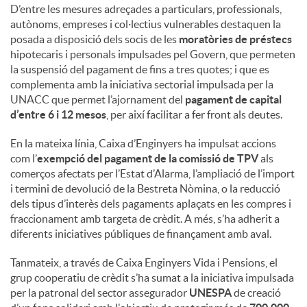
D’entre les mesures adreçades a particulars, professionals,
autònoms, empreses i col·lectius vulnerables destaquen la
posada a disposició dels socis de les
moratòries de préstecs
hipotecaris i personals impulsades pel Govern, que permeten
la suspensió del pagament de fins a tres quotes; i que es
complementa amb la iniciativa sectorial impulsada per la
UNACC que permet l’ajornament del
pagament de capital
d’entre 6 i 12 mesos
, per així facilitar a fer front als deutes.
En la mateixa línia, Caixa d’Enginyers ha impulsat accions
com l’
exempció del pagament de la comissió de TPV
als
comerços afectats per l’Estat d’Alarma, l’ampliació de l’import
i termini de devolució de la Bestreta Nòmina, o la reducció
dels tipus d’interès dels pagaments aplaçats en les compres i
fraccionament amb targeta de crèdit. A més, s’ha adherit a
diferents iniciatives públiques de finançament amb aval.
Tanmateix, a través de Caixa Enginyers Vida i Pensions, el
grup cooperatiu de crèdit s’ha sumat a la iniciativa impulsada
per la patronal del sector assegurador
UNESPA
de creació