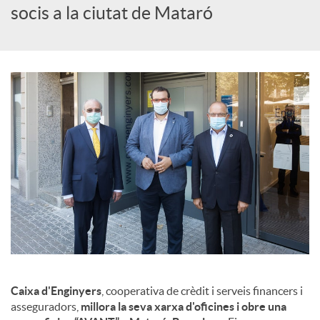
c
socis a la ciutat de Mataró
i
a
l
s
Caixa d'Enginyers
, cooperativa de crèdit i serveis financers i
asseguradors,
millora la seva xarxa d'oficines i obre una