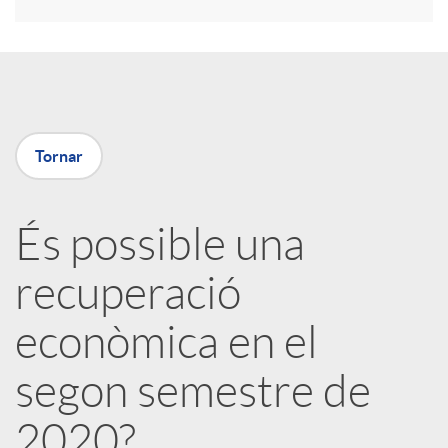
r
a
X
Tornar
a
És possible una
r
recuperació
x
econòmica en el
e
segon semestre de
2020?