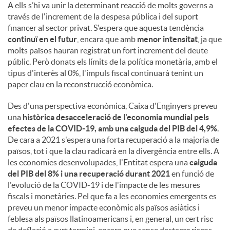
A ells s’hi va unir la determinant reacció de molts governs a
través de l'increment de la despesa pública i del suport
financer al sector privat. S'espera que aquesta tendència
continuï en el futur
, encara que amb
menor intensitat
, ja que
molts països hauran registrat un fort increment del deute
públic. Però donats els límits de la política monetària, amb el
tipus d'interès al 0%, l'impuls fiscal continuarà tenint un
paper clau en la reconstrucció econòmica.
Des d'una perspectiva econòmica, Caixa d'Enginyers preveu
una
històrica desacceleració de l'economia mundial pels
efectes de la COVID-19, amb una caiguda del PIB del 4,9%
.
De cara a 2021 s'espera una forta recuperació a la majoria de
països, tot i que la clau radicarà en la divergència entre ells. A
les economies desenvolupades, l'Entitat espera una
caiguda
del PIB del 8% i una recuperació durant 2021
en funció de
l'evolució de la COVID-19 i de l'impacte de les mesures
fiscals i monetàries. Pel que fa a les economies emergents es
preveu un menor impacte econòmic als països asiàtics i
feblesa als països llatinoamericans i, en general, un cert risc