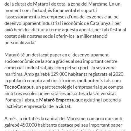
de la ciutat de Mataró i de tota la zona del Maresme. En un
moment com l'actual, és fonamental el suport i
l'assessorament a les empreses d'una de les zones clau pel
desenvolupament industrial i econòmic de Catalunya, i per
això hem decidit dur a terme aquesta aposta, per tal d’estar al
costat dels nostres socis i oferir-los la millor atenció
personalitzada.”
Mataró té un destacat paper en el desenvolupament
socioeconòmic de la zona gràcies al seu important centre
comercial i industrial, així com pel seu port i la seva zona
marítima. Amb gairebé 129.000 habitants registrats el 2020,
la població compta amb institucions molt potents tals com
TecnoCampus,
un parc tecnològic i empresarial que compta
amb tres escoles universitàries adscrites a la Universitat
Pompeu Fabra, o
Mataró Empresa
, que aglutina i potencia
l'activitat empresarial de la ciutat.
A més, la ciutat és la capital del Maresme, comarca que amb
gairebé 450.000 habitants destaca pel seu important paper