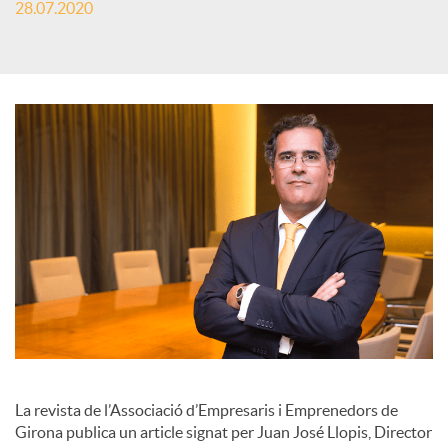
28.07.2020
s
S
o
c
i
a
l
La revista de l’Associació d’Empresaris i Emprenedors de
Girona publica un article signat per Juan José Llopis, Director