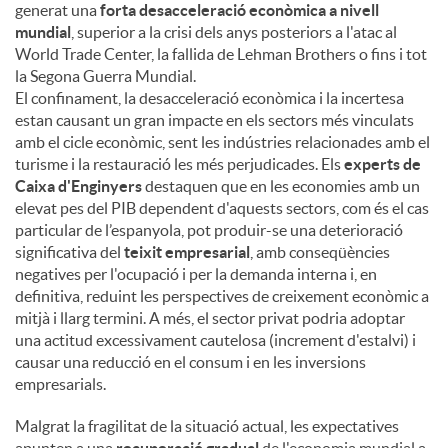
generat una
forta desacceleració econòmica a nivell
mundial
, superior a la crisi dels anys posteriors a l'atac al
World Trade Center, la fallida de Lehman Brothers o fins i tot
la Segona Guerra Mundial.
El confinament, la desacceleració econòmica i la incertesa
estan causant un gran impacte en els sectors més vinculats
amb el cicle econòmic, sent les indústries relacionades amb el
turisme i la restauració les més perjudicades. Els
experts de
Caixa d'Enginyers
destaquen que en les economies amb un
elevat pes del PIB dependent d'aquests sectors, com és el cas
particular de l’espanyola, pot produir-se una deterioració
significativa del
teixit empresarial
, amb conseqüències
negatives per l'ocupació i per la demanda interna i, en
definitiva, reduint les perspectives de creixement econòmic a
mitjà i llarg termini. A més, el sector privat podria adoptar
una actitud excessivament cautelosa (increment d'estalvi) i
causar una reducció en el consum i en les inversions
empresarials.
Malgrat la fragilitat de la situació actual, les expectatives