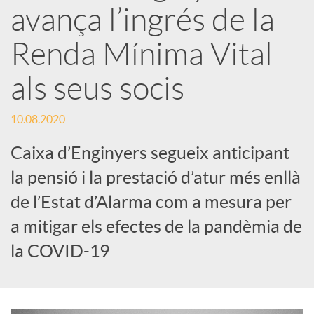
avança l’ingrés de la
x
Renda Mínima Vital
e
als seus socis
s
10.08.2020
Caixa d’Enginyers segueix anticipant
S
la pensió i la prestació d’atur més enllà
de l’Estat d’Alarma com a mesura per
o
a mitigar els efectes de la pandèmia de
la COVID-19
c
i