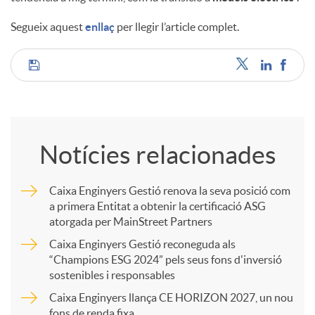
Segueix aquest
enllaç
per llegir l’article complet.
u
C
t
o
s
Notícies relacionades
m
Caixa Enginyers Gestió renova la seva posició com
a primera Entitat a obtenir la certificació ASG
p
atorgada per MainStreet Partners
Caixa Enginyers Gestió reconeguda als
a
“Champions ESG 2024” pels seus fons d'inversió
sostenibles i responsables
Caixa Enginyers llança CE HORIZON 2027, un nou
r
fons de renda fixa