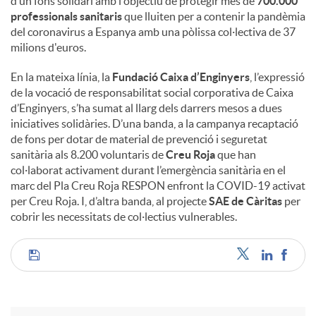
d’un fons solidari amb l'objectiu de protegir més de
700.000
professionals sanitaris
que lluiten per a contenir la pandèmia
del coronavirus a Espanya amb una pòlissa col·lectiva de 37
milions d'euros.
En la mateixa línia, la
Fundació Caixa d’Enginyers
, l’expressió
de la vocació de responsabilitat social corporativa de Caixa
d’Enginyers, s’ha sumat al llarg dels darrers mesos a dues
iniciatives solidàries. D’una banda, a la campanya recaptació
de fons per dotar de material de prevenció i seguretat
sanitària als 8.200 voluntaris de
Creu Roja
que han
col·laborat activament durant l’emergència sanitària en el
marc del Pla Creu Roja RESPON enfront la COVID-19 activat
per Creu Roja. I, d’altra banda, al projecte
SAE de Càritas
per
cobrir les necessitats de col·lectius vulnerables.
C