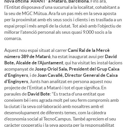
nova oficina “AVANT” a Mataró, Barcelona
. Fins ara,
l'Entitat disposava d'una sucursal a la localitat, cohabitant a
la seu de MGC Mútua. Ara fa un pas més en la seva aposta
per la proximitat amb els seus socis i clients i es trasllada a un
espai propi i més ampli de la ciutat. Tot això amb l'objectiu de
millorar l'atenció personal als seus quasi 9.000 socis a la
comarca.
Aquest nou espai situat al carrer
Camí Ral de la Mercè
número 389 de Mataró
, ha estat inaugurat avui per
David
Bote, Alcalde de l'Ajuntament
, qui ha visitat les instal·lacions
acompanyat de
Josep Oriol Sala, President del Grup Caixa
d'Enginyers
, i de
Joan Cavallé, Director General de Caixa
d'Enginyers
, Junts han analitzat en persona aquest nou
projecte de l'Entitat a Mataró i tot el que significa. En
paraules de
David Bote
: “Es tracta d’una entitat que
coneixem bé i ens agrada molt pel seu ferm compromís amb
la ciutat i la seva col·laboració amb nosaltres amb el
desenvolupament de diferents temes, com la càtedra
d’economia social al TecnoCampus. També apreciem el seu
caràcter cooperatiu i la seva aposta per la responsabilitat