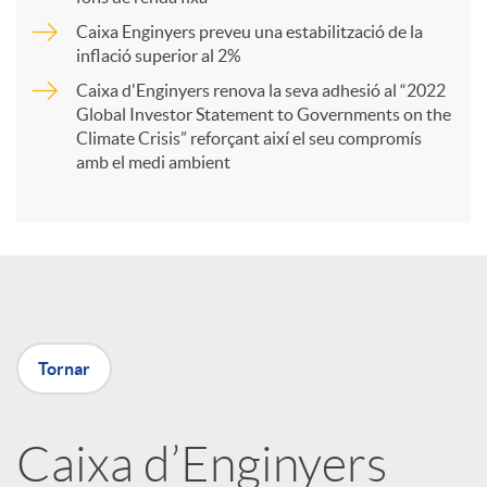
Caixa Enginyers preveu una estabilització de la
t
inflació superior al 2%
Caixa d'Enginyers renova la seva adhesió al “2022
i
Global Investor Statement to Governments on the
Climate Crisis” reforçant així el seu compromís
amb el medi ambient
r
a
X
Tornar
a
Caixa d’Enginyers
r