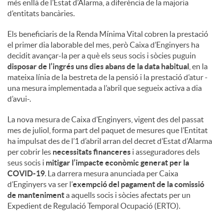
més enllà de l’Estat d’Alarma, a diferència de la majoria
d’entitats bancàries.
Els beneficiaris de la Renda Mínima Vital cobren la prestació
el primer dia laborable del mes, però Caixa d’Enginyers ha
decidit avançar-la per a què els seus socis i sòcies puguin
disposar de l’ingrés uns dies abans de la data habitual
, en la
mateixa línia de la bestreta de la pensió i la prestació d’atur -
una mesura implementada a l’abril que segueix activa a dia
d’avui-.
La nova mesura de Caixa d’Enginyers, vigent des del passat
mes de juliol, forma part del paquet de mesures que l’Entitat
ha impulsat des de l’1 d’abril arran del decret d’Estat d’Alarma
per cobrir les
necessitats financeres
i asseguradores dels
seus socis i
mitigar l’impacte econòmic generat per la
COVID-19
. La darrera mesura anunciada per Caixa
d’Enginyers va ser l’
exempció del pagament de la comissió
de manteniment
a aquells socis i sòcies afectats per un
Expedient de Regulació Temporal Ocupació (ERTO).