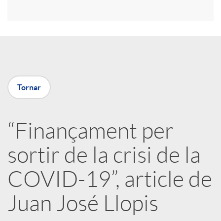
r
a
X
Tornar
a
“Finançament per
r
sortir de la crisi de la
x
COVID-19”, article de
e
Juan José Llopis