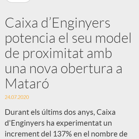
a
Caixa d’Enginyers
r
potencia el seu model
x
de proximitat amb
e
una nova obertura a
Mataró
s
24.07.2020
S
Durant els últims dos anys, Caixa
d'Enginyers ha experimentat un
o
increment del 137% en el nombre de