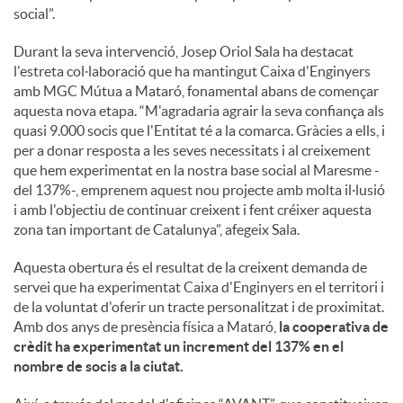
social”.
Durant la seva intervenció, Josep Oriol Sala ha destacat
l'estreta col·laboració que ha mantingut Caixa d'Enginyers
amb MGC Mútua a Mataró, fonamental abans de començar
aquesta nova etapa. “M'agradaria agrair la seva confiança als
quasi 9.000 socis que l'Entitat té a la comarca. Gràcies a ells, i
per a donar resposta a les seves necessitats i al creixement
que hem experimentat en la nostra base social al Maresme -
del 137%-, emprenem aquest nou projecte amb molta il·lusió
i amb l'objectiu de continuar creixent i fent créixer aquesta
zona tan important de Catalunya”, afegeix Sala.
Aquesta obertura és el resultat de la creixent demanda de
servei que ha experimentat Caixa d'Enginyers en el territori i
de la voluntat d'oferir un tracte personalitzat i de proximitat.
Amb dos anys de presència física a Mataró,
la cooperativa de
crèdit ha experimentat un increment del 137% en el
nombre de socis a la ciutat.