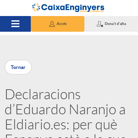
Salta al contingut principal
Accés
Dona't d'alta
P
Tornar
u
Declaracions
b
d’Eduardo Naranjo a
l
Eldiario.es: per què
i