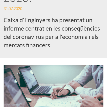
s
31.07.2020
S
Caixa d'Enginyers ha presentat un
informe centrat en les conseqüències
o
del coronavirus per a l'economia i els
c
mercats financers
i
a
l