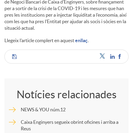
de Negoci Bancari de Caixa d’Enginyers, sobre finançament
s
per a sortir de la crisi de la COVID-19 i les mesures que han
pres les institucions per a injectar liquiditat a l’economia, així
com les que ha pres l’Entitat per ajudar als socis i sòcies en la
situació actual.
Llegeix l’article complert en aquest
enllaç
.
C
o
Notícies relacionades
m
NEWS & YOU núm.12
p
Caixa Enginyers segueix obrint oficines i arriba a
Reus