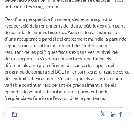
de deflació a curt termini, encara que sense destacar riscos
inflacionistes a mig termini.
Des d'una perspectiva financera, s'espera una gradual
recuperació dels rendiments del deute públic des d'un punt
de partida de mínims històrics. Això es deu a l'estimació
d'una recuperació parcial del creixement mundial a partir del
segon semestre i al fort increment de l'endeutament
resultant de les polítiques fiscals expansives. A nivell de
deute corporatiu s'espera una certa estabilitat en els
diferencials amb grau d'inversió a causa del suport del
programa de compra del BCE i a l'entorn generalitzat de cerca
de rendibilitat. Finalment, s'espera que els actius de renda
variable continuïn recuperant-se gradualment, si bé els
episodis de volatilitat continuaran apareixent amb
freqüència en funció de l'evolució de la pandèmia.
C