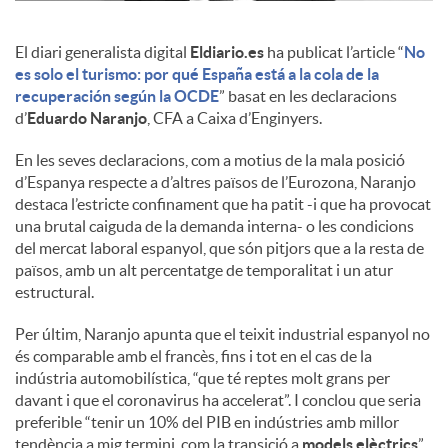
c
El diari generalista digital
Eldiario.es
ha publicat l’article “
No
es solo el turismo: por qué España está a la cola de la
recuperación según la OCDE
” basat en les declaracions
o
d’
Eduardo Naranjo
, CFA a Caixa d’Enginyers.
En les seves declaracions, com a motius de la mala posició
n
d’Espanya respecte a d’altres països de l’Eurozona, Naranjo
destaca l’estricte confinament que ha patit -i que ha provocat
una brutal caiguda de la demanda interna- o les condicions
t
del mercat laboral espanyol, que són pitjors que a la resta de
països, amb un alt percentatge de temporalitat i un atur
estructural.
i
Per últim, Naranjo apunta que el teixit industrial espanyol no
és comparable amb el francès, fins i tot en el cas de la
n
indústria automobilística, “que té reptes molt grans per
davant i que el coronavirus ha accelerat”. I conclou que seria
preferible “tenir un 10% del PIB en indústries amb millor
g
tendència a mig termini, com la transició a
models elèctrics
”.