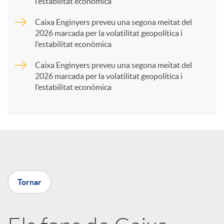
l’estabilitat econòmica
r
Caixa Enginyers preveu una segona meitat del
2026 marcada per la volatilitat geopolítica i
t
l’estabilitat econòmica
Caixa Enginyers preveu una segona meitat del
i
2026 marcada per la volatilitat geopolítica i
l’estabilitat econòmica
r
a
X
Tornar
a