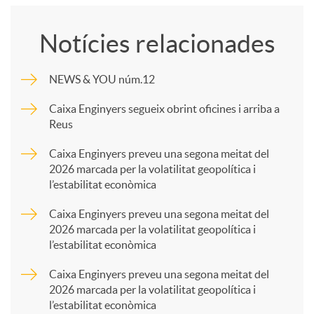
o
Notícies relacionades
m
NEWS & YOU núm.12
p
Caixa Enginyers segueix obrint oficines i arriba a
Reus
a
Caixa Enginyers preveu una segona meitat del
2026 marcada per la volatilitat geopolítica i
l’estabilitat econòmica
r
Caixa Enginyers preveu una segona meitat del
2026 marcada per la volatilitat geopolítica i
t
l’estabilitat econòmica
Caixa Enginyers preveu una segona meitat del
i
2026 marcada per la volatilitat geopolítica i
l’estabilitat econòmica