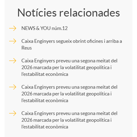
o
Notícies relacionades
m
NEWS & YOU núm.12
p
Caixa Enginyers segueix obrint oficines i arriba a
Reus
a
Caixa Enginyers preveu una segona meitat del
2026 marcada per la volatilitat geopolítica i
l’estabilitat econòmica
r
Caixa Enginyers preveu una segona meitat del
2026 marcada per la volatilitat geopolítica i
t
l’estabilitat econòmica
Caixa Enginyers preveu una segona meitat del
i
2026 marcada per la volatilitat geopolítica i
l’estabilitat econòmica