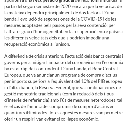
apunten a una
recuperació gradual
de l'economia mundial a
partir del segon semestre de 2020, encara que la velocitat de
la mateixa dependrà principalment de dos factors. D'una
banda, l'evolució de segones ones de la COVID-19 i de les
mesures adoptades pels països per la seva contenció; per
l'altra, el grau d'homogeneïtat en la recuperació entre països i
les diferents velocitats dels quals podrien impedir una
recuperació econòmica a l'uníson.
A diferència de crisis anteriors, l'actuació dels bancs centrals i
governs per a mitigar l'impacte del coronavirus en l'economia
ha estat ràpida i contundent. D'una banda, el Banc Central
Europeu, que va anunciar un programa de compra d'actius
per imports superiors a l'equivalent del 10% del PIB europeu
i, d'altra banda, la Reserva Federal, que va combinar eines de
gestió monetària tradicionals (com la reducció dels tipus
d'interès de referència) amb l'ús de mesures heterodoxes, tal
és el cas de l'anunci del compromís de compra d'actius en
quantitats il·limitades. Totes aquestes mesures van permetre
oferir un respir i van evitar el col·lapse econòmic.