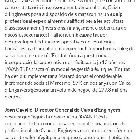
Així, a través del model d'oficines “AVANT”, que constitueixen
centres d'atenció i assessorament personalitzat, Caixa
d'Enginyers posa a disposició dels mataronins un
equip
professional especialment qualificat
per a les activitats
d'assessorament (inversions, finançament o cobertura de
riscos-assegurances), i alhora, amb capacitat per
desenvolupar les funcions operatives de les oficines
bancàries tradicionals complementant l'important catàleg de
serveis online que té l'Entitat. Amb aquesta nova
incorporació, la cooperativa de crèdit suma ja 10 oficines
“AVANT”. Es tracta d'un model de gestió d'èxit que l'Entitat
ha decidit implementar a Mataró donat el considerable
increment de socis al Maresme (57% en dos anys), on Caixa
d'Enginyers gestiona un volum de negoci de 277,8 milions
d'euros.
Joan Cavallé, Director General de Caixa d'Enginyers
,
destaca que “aquesta nova oficina ‘’AVANT’’ és la
consolidació d'un model basat en la multicanalitat, on els
professionals de Caixa d'Enginyers es centraran en oferir un
servei de valor afegit per a empreses, autònoms i habitants