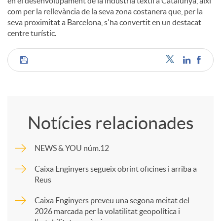
en el desenvolupament de la indústria tèxtil a Catalunya, així
com per la rellevància de la seva zona costanera que, per la
seva proximitat a Barcelona, s'ha convertit en un destacat
centre turístic.
C
o
Notícies relacionades
m
NEWS & YOU núm.12
p
Caixa Enginyers segueix obrint oficines i arriba a
Reus
a
Caixa Enginyers preveu una segona meitat del
2026 marcada per la volatilitat geopolítica i