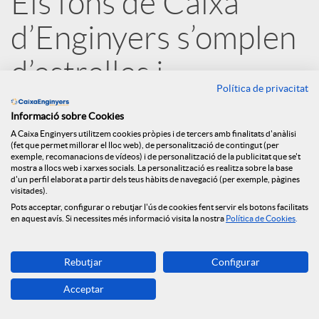
Els fons de Caixa
r
d’Enginyers s’omplen
x
d’estrelles i
Política de privacitat
e
encapçalen els
Informació sobre Cookies
rankings
A Caixa Enginyers utilitzem cookies pròpies i de tercers amb finalitats d'anàlisi
s
(fet que permet millorar el lloc web), de personalització de contingut (per
exemple, recomanacions de vídeos) i de personalització de la publicitat que se't
mostra a llocs web i xarxes socials. La personalització es realitza sobre la base
21.07.2020
d'un perfil elaborat a partir dels teus hàbits de navegació (per exemple, pàgines
S
visitades).
Pots acceptar, configurar o rebutjar l'ús de cookies fent servir els botons facilitats
en aquest avís. Si necessites més informació visita la nostra
Política de Cookies
.
o
Rebutjar
Configurar
c
Acceptar