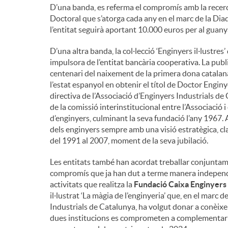
D’una banda, es referma el compromís amb la recerc
Doctoral que s’atorga cada any en el marc de la Diad
l’entitat seguirà aportant 10.000 euros per al guany
D’una altra banda, la col·lecció ‘Enginyers il·lustres’
impulsora de l’entitat bancària cooperativa. La pub
centenari del naixement de la primera dona catalana
l’estat espanyol en obtenir el títol de Doctor Enginy
directiva de l’Associació d’Enginyers Industrials de 
de la comissió interinstitucional entre l’Associació i
d’enginyers, culminant la seva fundació l’any 1967.
dels enginyers sempre amb una visió estratègica, clar
del 1991 al 2007, moment de la seva jubilació.
Les entitats també han acordat treballar conjuntame
compromís que ja han dut a terme manera independen
activitats que realitza la
Fundació Caixa Enginyers
il·lustrat ‘La màgia de l’enginyeria’ que, en el marc 
Industrials de Catalunya, ha volgut donar a conèixer
dues institucions es comprometen a complementar l