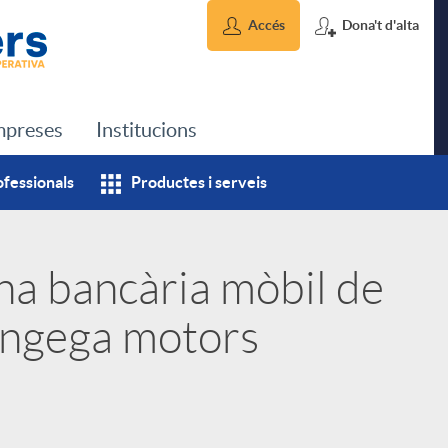
Accés
Dona't d'alta
preses
Institucions
ofessionals
Productes i serveis
na bancària mòbil de
engega motors