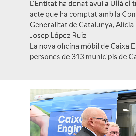
L'Entitat ha donat avui a Ullà el
l
acte que ha comptat amb la Cons
Generalitat de Catalunya, Alícia R
i
Josep López Ruiz
La nova oficina mòbil de Caixa 
c
persones de 313 municipis de C
a
d
o
r