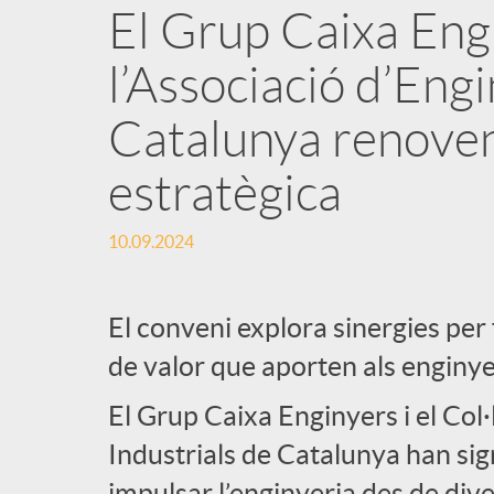
El Grup Caixa Engin
l’Associació d’Engi
Catalunya renoven 
estratègica
10.09.2024
El conveni explora sinergies per f
de valor que aporten als enginye
El Grup Caixa Enginyers i el Col·
Industrials de Catalunya han sig
impulsar l’enginyeria des de div