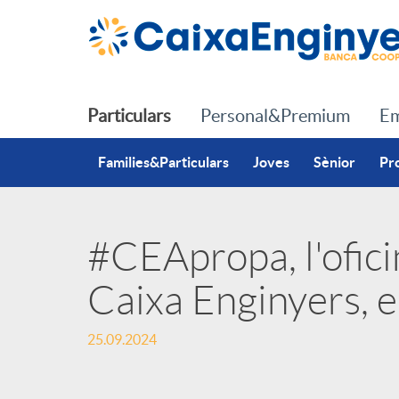
Salta al contingut principal
Particulars
Personal&Premium
Em
Families&Particulars
Joves
Sènior
Pr
#CEApropa, l'ofici
P
Caixa Enginyers, 
u
25.09.2024
b