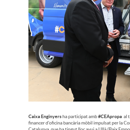
d
e
c
o
n
t
Caixa Enginyers
ha participat amb
#CEApropa
al t
i
financer d'oficina bancària mòbil impulsat per la Co
Catalunya, que ha tingut lloc avui a Ullà (Baix Empor