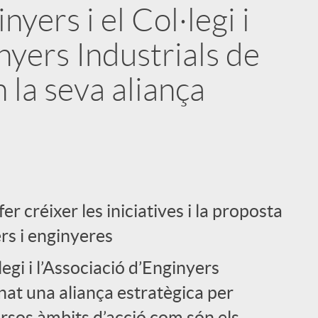
yers i el Col·legi i
nyers Industrials de
la seva aliança
i
er créixer les iniciatives i la proposta
rs i enginyeres
l
legi i l’Associació d’Enginyers
nat una aliança estratègica per
ersos àmbits d’acció com són els