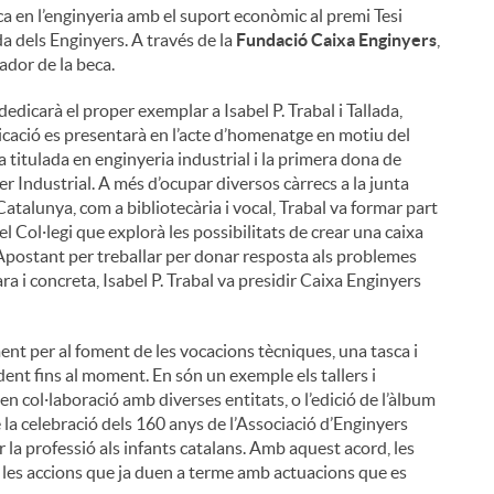
a en l’enginyeria amb el suport econòmic al premi Tesi
a dels Enginyers. A través de la
Fundació Caixa Enginyers
,
ador de la beca.
 dedicarà el proper exemplar a Isabel P. Trabal i Tallada,
licació es presentarà en l’acte d’homenatge en motiu del
 titulada en enginyeria industrial i la primera dona de
er Industrial. A més d’ocupar diversos càrrecs a la junta
Catalunya, com a bibliotecària i vocal, Trabal va formar part
 el Col·legi que explorà les possibilitats de crear una caixa
 Apostant per treballar per donar resposta als problemes
a i concreta, Isabel P. Trabal va presidir Caixa Enginyers
nt per al foment de les vocacions tècniques, una tasca i
t fins al moment. En són un exemple els tallers i
en col·laboració amb diverses entitats, o l’edició de l’àlbum
de la celebració dels 160 anys de l’Associació d’Enginyers
 la professió als infants catalans. Amb aquest acord, les
es accions que ja duen a terme amb actuacions que es