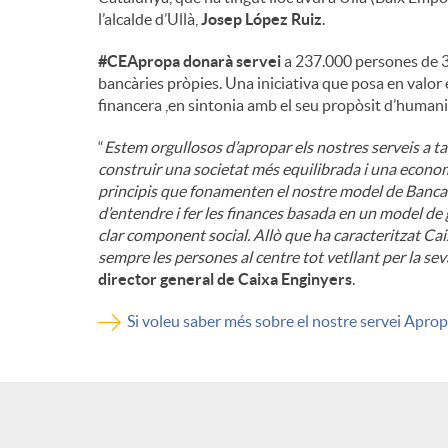
l’alcalde d’Ullà,
Josep López Ruiz
.
n
#CEApropa donarà servei
a 237.000 persones de 3
bancàries pròpies. Una iniciativa que posa en valor e
g
financera ,en sintonia amb el seu propòsit d’humanit
“
Estem orgullosos d’apropar els nostres serveis a t
u
construir una societat més equilibrada i una economi
principis que fonamenten el nostre model de Banca 
d’entendre i fer les finances basada en un model de
t
clar component social. Allò que ha caracteritzat Cai
sempre les persones al centre tot vetllant per la sev
director general de Caixa Enginyers
.
s
Si voleu saber més sobre el nostre servei Aprop