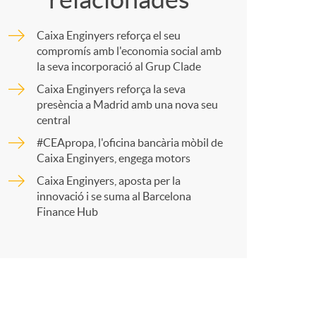
m
Caixa Enginyers reforça el seu
p
compromís amb l'economia social amb
la seva incorporació al Grup Clade
Caixa Enginyers reforça la seva
a
presència a Madrid amb una nova seu
central
r
#CEApropa, l'oficina bancària mòbil de
Caixa Enginyers, engega motors
Caixa Enginyers, aposta per la
t
innovació i se suma al Barcelona
Finance Hub
r