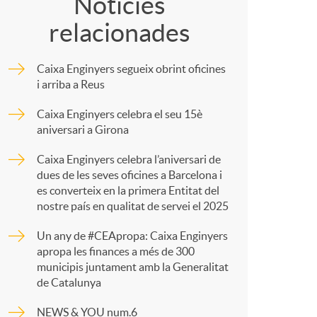
o
o
Notícies
relacionades
m
m
Caixa Enginyers segueix obrint oficines
p
a
i arriba a Reus
Caixa Enginyers celebra el seu 15è
a
aniversari a Girona
Caixa Enginyers celebra l’aniversari de
r
dues de les seves oficines a Barcelona i
es converteix en la primera Entitat del
nostre país en qualitat de servei el 2025
t
Un any de #CEApropa: Caixa Enginyers
apropa les finances a més de 300
municipis juntament amb la Generalitat
de Catalunya
NEWS & YOU num.6