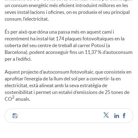
un consum energètic més eficient introduint millores en les
seves instal·lacions i oficines, on es produeix el seu principal
consum, l’electricitat.
És per això que dóna una passa més en aquest camí i
recentment ha instal·lat 174 plaques fotovoltaiques en la
coberta del seu centre de treball al carrer Potosí (a
Barcelona), podent aconseguir fins un 11,37 % d’autoconsum
per a l’edifici.
Aquest projecte d’autoconsum fotovoltaic, que consisteix en
aprofitar l’energia de la llum del sol per a convertir-la en
electricitat, està alineat amb la seva estratègia de
sostenibilitat i permet un estalvi d’emissions de 25 tones de
2
CO
anuals.
C