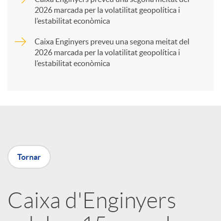
2026 marcada per la volatilitat geopolítica i
t
l’estabilitat econòmica
Caixa Enginyers preveu una segona meitat del
i
2026 marcada per la volatilitat geopolítica i
l’estabilitat econòmica
r
a
X
Tornar
a
Caixa d'Enginyers
r