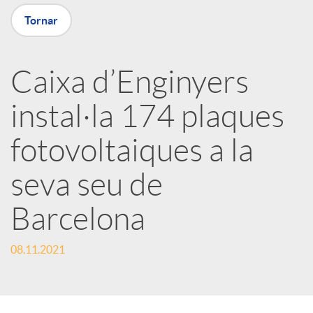
Tornar
X
a
Caixa d’Enginyers
instal·la 174 plaques
r
fotovoltaiques a la
x
seva seu de
e
Barcelona
s
08.11.2021
S