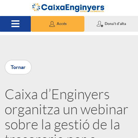
Salta al contingut principal
Accés
Dona't d'alta
P
Tornar
u
Caixa d’Enginyers
b
organitza un webinar
l
sobre la gestió de la
i