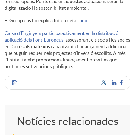
fons europeus. Punts clau en aquestes actuacions seran la
digitalització i la sostenibilitat ambiental.
Fi Group ens ho explica tot en detall
aquí
.
Caixa d’Enginyers participa activament en la distribució i
aplicació dels Fons Europeus,
assessorant els socis i les sòcies
en l’accés als mateixos i analitzant el finançament addicional
que puguin requerir els projectes d’inversió escollits. A més,
l’Entitat també proporciona finançament previ fins que
arribin les subvencions públiques.
C
o
Notícies relacionades
m