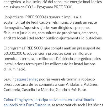
energètica i a la disminució del consum d’energia final i de les
S
emissions de CO2 – Programa PREE 5000.
L’objectiu del PREE 5000 és donar un impuls a la
o
sostenibilitat de l’edificació en els municipis amb un repte
demogràfic. Aquestes ajudes van dirigides a persones
físiques o jurídiques, comunitats de propietaris, empreses,
c
entitats locals i del sector públic o ajuntaments i diputacions.
El programa PREE 5000, que compta amb un pressupost de
i
50.000.000 €, subvenciona projectes com la millora de
l’envoltant tèrmica, la millora de l’eficiència energètica de les
instal·lacions tèrmiques i les millores de les instal·lacions
a
d’il·luminació.
Seguint
aquest enllaç
podràs veure els terminis i dotació
l
pressupostaria de les comunitats com Andalusia, Astúries,
Cantabria, Castella-La Mancha, Galícia o País Basc.
s
Caixa d’Enginyers participa activament en la distribució i
aplicació dels Fons Europeus,
assessorant els socis i les sòcies