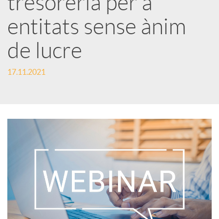
tresoreria per a
entitats sense ànim
c
de lucre
a
17.11.2021
d
o
r
d
e