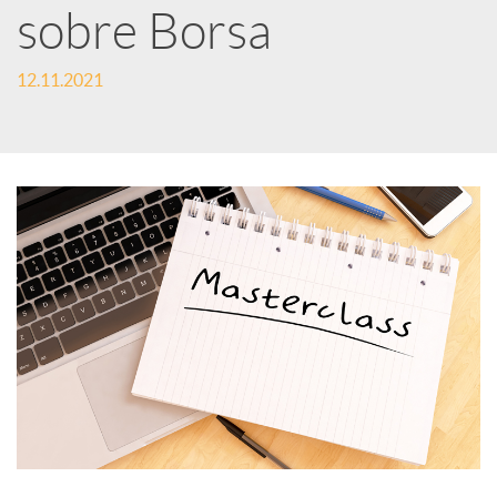
e
sobre Borsa
12.11.2021
s
S
o
c
i
a