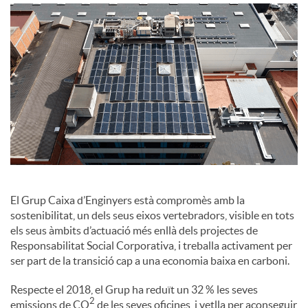
o
c
i
a
l
El Grup Caixa d’Enginyers està compromès amb la
sostenibilitat, un dels seus eixos vertebradors, visible en tots
els seus àmbits d’actuació més enllà dels projectes de
s
Responsabilitat Social Corporativa, i treballa activament per
ser part de la transició cap a una economia baixa en carboni.
Respecte el 2018, el Grup ha reduït un 32 % les seves
2
emissions de CO
de les seves oficines, i vetlla per aconseguir