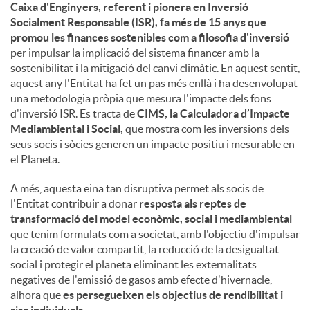
Caixa d'Enginyers, referent i pionera en Inversió
Socialment Responsable (ISR), fa més de 15 anys que
promou les finances sostenibles com a filosofia d'inversió
per impulsar la implicació del sistema financer amb la
sostenibilitat i la mitigació del canvi climàtic. En aquest sentit,
aquest any l'Entitat ha fet un pas més enllà i ha desenvolupat
una metodologia pròpia que mesura l'impacte dels fons
d'inversió ISR. Es tracta de
CIMS, la Calculadora d’Impacte
Mediambiental i Social,
que mostra com les inversions dels
seus socis i sòcies generen un impacte positiu i mesurable en
el Planeta.
A més, aquesta eina tan disruptiva permet als socis de
l'Entitat contribuir a donar
resposta als reptes de
transformació del model econòmic, social i mediambiental
que tenim formulats com a societat, amb l'objectiu d'impulsar
la creació de valor compartit, la reducció de la desigualtat
social i protegir el planeta eliminant les externalitats
negatives de l'emissió de gasos amb efecte d'hivernacle,
alhora que
es persegueixen els objectius de rendibilitat i