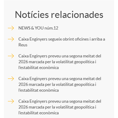
o
Notícies relacionades
m
NEWS & YOU núm.12
p
Caixa Enginyers segueix obrint oficines i arriba a
Reus
a
Caixa Enginyers preveu una segona meitat del
2026 marcada per la volatilitat geopolítica i
l’estabilitat econòmica
r
Caixa Enginyers preveu una segona meitat del
2026 marcada per la volatilitat geopolítica i
t
l’estabilitat econòmica
Caixa Enginyers preveu una segona meitat del
i
2026 marcada per la volatilitat geopolítica i
l’estabilitat econòmica