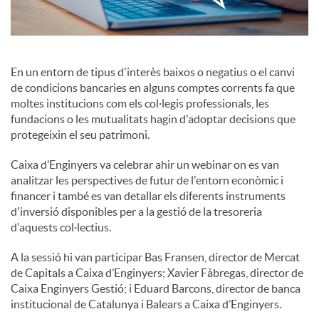
c
En un entorn de tipus d'interès baixos o negatius o el canvi
o
de condicions bancaries en alguns comptes corrents fa que
moltes institucions com els col·legis professionals, les
fundacions o les mutualitats hagin d'adoptar decisions que
n
protegeixin el seu patrimoni.
Caixa d’Enginyers va celebrar ahir un webinar on es van
t
analitzar les perspectives de futur de l'entorn econòmic i
financer i també es van detallar els diferents instruments
d'inversió disponibles per a la gestió de la tresoreria
i
d'aquests col·lectius.
A la sessió hi van participar Bas Fransen, director de Mercat
n
de Capitals a Caixa d’Enginyers; Xavier Fàbregas, director de
Caixa Enginyers Gestió; i Eduard Barcons, director de banca
g
institucional de Catalunya i Balears a Caixa d’Enginyers.