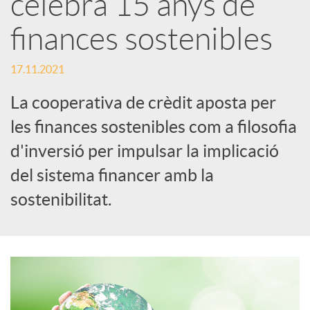
celebra 15 anys de
x
finances sostenibles
e
17.11.2021
La cooperativa de crèdit aposta per
s
les finances sostenibles com a filosofia
d'inversió per impulsar la implicació
S
del sistema financer amb la
o
sostenibilitat.
c
i