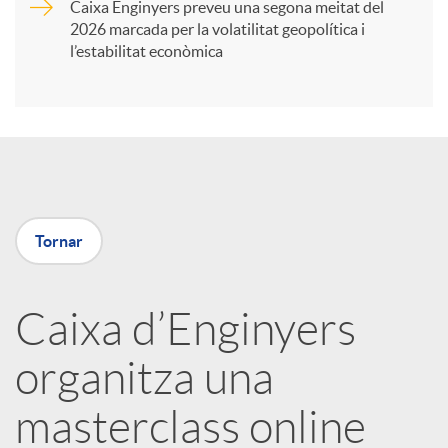
Caixa Enginyers preveu una segona meitat del
i
2026 marcada per la volatilitat geopolítica i
l’estabilitat econòmica
r
a
X
Tornar
a
Caixa d’Enginyers
r
organitza una
x
masterclass online