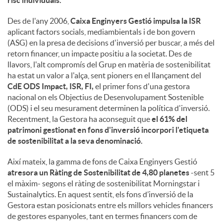
risc individuals.
Des de l'any 2006,
Caixa Enginyers Gestió impulsa la ISR
aplicant factors socials, mediambientals i de bon govern
(ASG) en la presa de decisions d'inversió per buscar, a més del
retorn financer, un impacte positiu a la societat. Des de
llavors, l'alt compromís del Grup en matèria de sostenibilitat
ha estat un valor a l'alça, sent pioners en el llançament del
CdE ODS Impact, ISR, FI,
el primer fons d'una gestora
nacional on els Objectius de Desenvolupament Sostenible
(ODS) i el seu mesurament determinen la política d'inversió.
Recentment, la Gestora ha aconseguit que
el 61% del
patrimoni gestionat en fons d'inversió incorpori l'etiqueta
de sostenibilitat a la seva denominació.
Així mateix, la gamma de fons de Caixa Enginyers Gestió
atresora un Ràting de Sostenibilitat de 4,80 planetes
-sent 5
el màxim- segons el ràting de sostenibilitat Morningstar i
Sustainalytics. En aquest sentit, els fons d’inversió de la
Gestora estan posicionats entre els millors vehicles financers
de gestores espanyoles, tant en termes financers com de