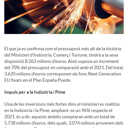
i
a
l
El que ja es confirma com el pressupost més alt de la història
del Ministeri d’Indústria, Comerç i Turisme, tindrà a la seva
s
disposició 8.263 milions d’euros. Això suposa un increment
del 70% del pressupost en comparació amb el 2021. Del total,
3.620 milions d’euros corresponen als fons Next Generation
EU fixats en el Plan España Puede.
Impuls per a la Indústria i Pime
Una de les inversions més fortes dins el ministeri es realitza
en la Indústria i la Pime, ampliant-se un 96% respecte el
2021, és a dir, aquests àmbits comptaran amb un total de
5.738 milions d’euros, dels quals, 3.074 milions provenen dels