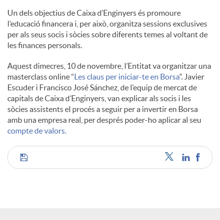
l
Un dels objectius de Caixa d’Enginyers és promoure
l’educació financera i, per això, organitza sessions exclusives
per als seus socis i sòcies sobre diferents temes al voltant de
s
les finances personals.
Aquest dimecres, 10 de novembre, l’Entitat va organitzar una
masterclass online “
Les claus per iniciar-te en Borsa
”. Javier
Escuder i Francisco José Sánchez, de l’equip de mercat de
capitals de Caixa d’Enginyers, van explicar als socis i les
sòcies assistents el procés a seguir per a invertir en Borsa
amb una empresa real, per després poder-ho aplicar al seu
compte de valors.
C
o