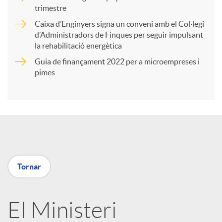
trimestre
r
Caixa d’Enginyers signa un conveni amb el Col·legi
d’Administradors de Finques per seguir impulsant
t
la rehabilitació energètica
Guia de finançament 2022 per a microempreses i
i
pimes
r
a
Tornar
X
a
El Ministeri