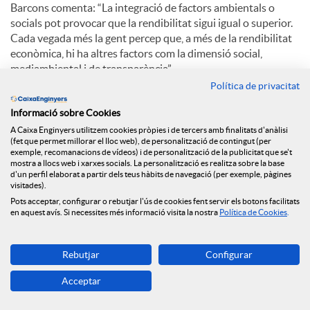
Barcons comenta: “La integració de factors ambientals o
socials pot provocar que la rendibilitat sigui igual o superior.
Cada vegada més la gent percep que, a més de la rendibilitat
econòmica, hi ha altres factors com la dimensió social,
mediambiental i de transparència”.
Política de privacitat
Pel que fa a l’aposta de Caixa d’Enginyers per la digitalització,
Eduard Barcons explica: “El creixement d’oficines continuarà
Informació sobre Cookies
sent com ha sigut sempre, progressiu. Hi ha una aposta
A Caixa Enginyers utilitzem cookies pròpies i de tercers amb finalitats d'anàlisi
(fet que permet millorar el lloc web), de personalització de contingut (per
claríssima per la digitalització. El millor està per venir”.
exemple, recomanacions de vídeos) i de personalització de la publicitat que se't
mostra a llocs web i xarxes socials. La personalització es realitza sobre la base
d'un perfil elaborat a partir dels teus hàbits de navegació (per exemple, pàgines
visitades).
C
Pots acceptar, configurar o rebutjar l'ús de cookies fent servir els botons facilitats
en aquest avís. Si necessites més informació visita la nostra
Política de Cookies
.
o
Rebutjar
Configurar
Notícies relacionades
m
Acceptar
NEWS & YOU núm.12