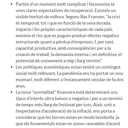
Partim d’un moment molt complicat i l’economia té
unes clares expectatives de recuperació. Existeix un
visible horitzó de millora. Segons Bas Fransen, “la crisi
és temporal, tot i que en funció de la seva durada,
impacte i les pròpies característiques de cada país,
existeix el risc que es puguin produir efectes negatius
estructurals quant a pèrdua d’empreses. I, per tant,
capacitat productiva, amb conseqüències per a la
creació de treball, la demanda interna i, en definitiva, el
potencial de creixement a mig i llarg termini.”
Les polítiques econòmiques estan tenint un contingut
social molt rellevant. La pandèmia ens ha portat un nou
escenari, molt diferent a l’estancament secular de fa dos
anys.
La nova “normalitat” financera està determinant uns
tipus d’interès ultra baixos o negatius i per a un termini
de temps més llarg de l’estimat per tots. Això, unit a
l’expectativa d’acceleració de la inflació, ens porta a
considerar que les borses estan en mode bombolla, ja
que els fonamentals estan en zones raonables d’acord