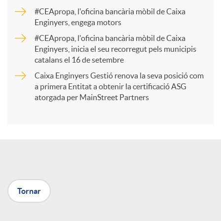
a
#CEApropa, l'oficina bancària mòbil de Caixa
Enginyers, engega motors
r
#CEApropa, l'oficina bancària mòbil de Caixa
Enginyers, inicia el seu recorregut pels municipis
catalans el 16 de setembre
t
Caixa Enginyers Gestió renova la seva posició com
a primera Entitat a obtenir la certificació ASG
i
atorgada per MainStreet Partners
r
a
Tornar
X