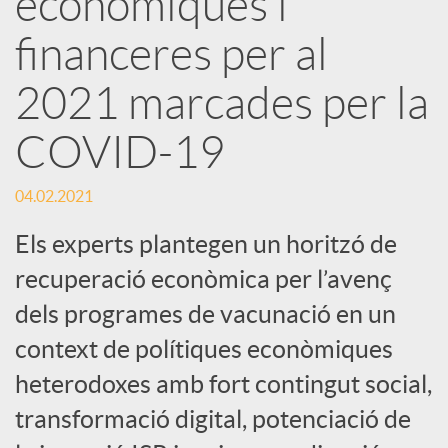
econòmiques i
financeres per al
c
2021 marcades per la
a
COVID-19
d
04.02.2021
o
Els experts plantegen un horitzó de
recuperació econòmica per l’avenç
r
dels programes de vacunació en un
context de polítiques econòmiques
d
heterodoxes amb fort contingut social,
transformació digital, potenciació de
e