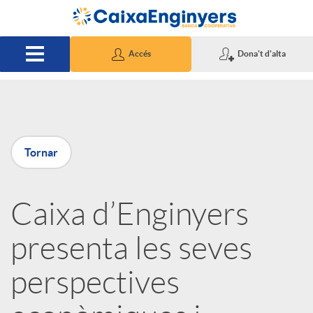
Salta al contingut principal
Accés
Dona't d'alta
P
Tornar
u
Caixa d’Enginyers
b
presenta les seves
l
perspectives
i