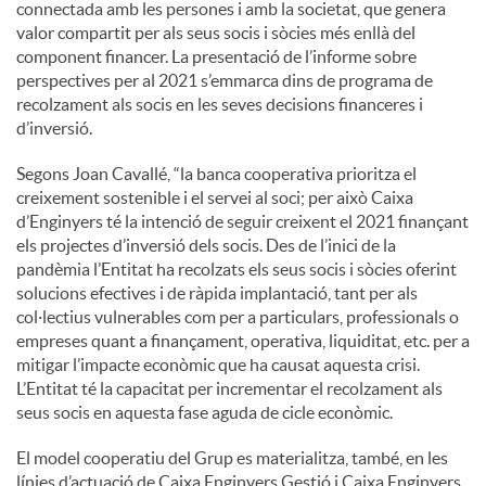
connectada amb les persones i amb la societat, que genera
valor compartit per als seus socis i sòcies més enllà del
component financer. La presentació de l’informe sobre
perspectives per al 2021 s’emmarca dins de programa de
recolzament als socis en les seves decisions financeres i
d’inversió.
Segons Joan Cavallé, “la banca cooperativa prioritza el
creixement sostenible i el servei al soci; per això Caixa
d’Enginyers té la intenció de seguir creixent el 2021 finançant
els projectes d’inversió dels socis. Des de l’inici de la
pandèmia l’Entitat ha recolzats els seus socis i sòcies oferint
solucions efectives i de ràpida implantació, tant per als
col·lectius vulnerables com per a particulars, professionals o
empreses quant a finançament, operativa, liquiditat, etc. per a
mitigar l’impacte econòmic que ha causat aquesta crisi.
L’Entitat té la capacitat per incrementar el recolzament als
seus socis en aquesta fase aguda de cicle econòmic.
El model cooperatiu del Grup es materialitza, també, en les
línies d’actuació de Caixa Enginyers Gestió i Caixa Enginyers