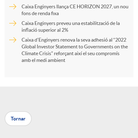
Caixa Enginyers llança CE HORIZON 2027, un nou
r
fons de renda fixa
Caixa Enginyers preveu una estabilització de la
t
inflació superior al 2%
Caixa d'Enginyers renova la seva adhesió al “2022
i
Global Investor Statement to Governments on the
Climate Crisis” reforçant així el seu compromís
amb el medi ambient
r
a
X
Tornar
a