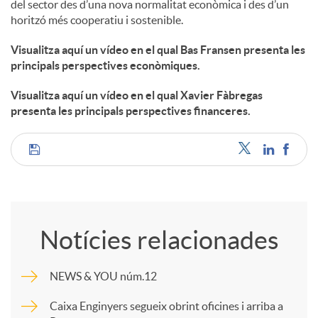
del sector des d’una nova normalitat econòmica i des d’un
horitzó més cooperatiu i sostenible.
Visualitza aquí un vídeo en el qual Bas Fransen presenta les
principals perspectives econòmiques.
Visualitza aquí un vídeo en el qual Xavier Fàbregas
presenta les principals perspectives financeres.
C
o
Notícies relacionades
m
NEWS & YOU núm.12
p
Caixa Enginyers segueix obrint oficines i arriba a