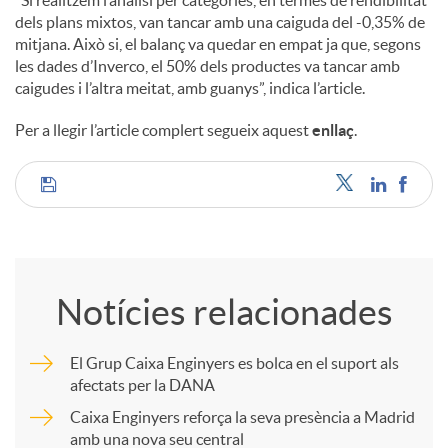
dels plans mixtos, van tancar amb una caiguda del -0,35% de
mitjana. Això si, el balanç va quedar en empat ja que, segons
les dades d’Inverco, el 50% dels productes va tancar amb
caigudes i l’altra meitat, amb guanys”, indica l’article.
Per a llegir l’article complert segueix aquest
enllaç
.
C
o
Notícies relacionades
m
El Grup Caixa Enginyers es bolca en el suport als
afectats per la DANA
p
Caixa Enginyers reforça la seva presència a Madrid
amb una nova seu central