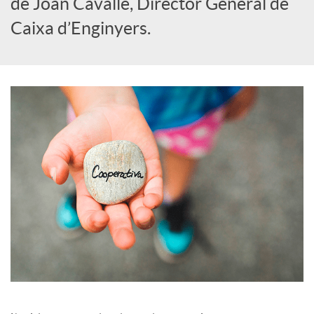
de Joan Cavallé, Director General de
i
Caixa d’Enginyers.
a
l
s