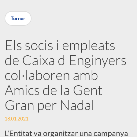
X
Tornar
a
Els socis i empleats
r
de Caixa d'Enginyers
x
col·laboren amb
e
Amics de la Gent
Gran per Nadal
s
18.01.2021
S
L'Entitat va organitzar una campanya