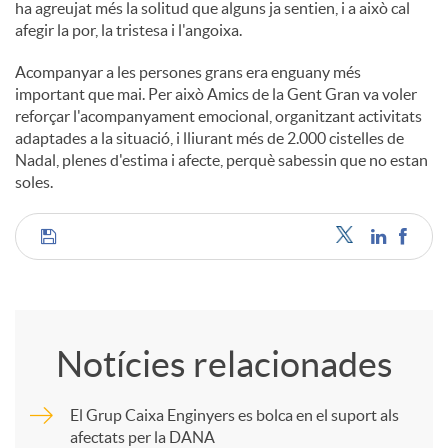
ha agreujat més la solitud que alguns ja sentien, i a això cal
afegir la por, la tristesa i l'angoixa.
Acompanyar a les persones grans era enguany més
important que mai. Per això Amics de la Gent Gran va voler
reforçar l'acompanyament emocional, organitzant activitats
adaptades a la situació, i lliurant més de 2.000 cistelles de
Nadal, plenes d'estima i afecte, perquè sabessin que no estan
soles.
C
o
Notícies relacionades
m
El Grup Caixa Enginyers es bolca en el suport als
afectats per la DANA