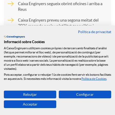
p
Caixa Enginyers segueix obrint oficines i arriba a
Reus
a
Caixa Enginyers preveu una segona meitat del
2026 marcada per la volatilitat geopolítica i
l’estabilitat econòmica
Política de privacitat
r
Caixa Enginyers preveu una segona meitat del
Informació sobre Cookies
2026 marcada per la volatilitat geopolítica i
t
A Caixa Enginyers utilitzem cookies pròpies i de tercers amb finalitats d'anàlisi
(fet que permet millorar el lloc web), de personalització de contingut (per
l’estabilitat econòmica
exemple, recomanacions de vídeos) i de personalització de la publicitat que se't
mostra a llocs web i xarxes socials. La personalització es realitza sobre la base
Caixa Enginyers preveu una segona meitat del
i
d'un perfil elaborat a partir dels teus hàbits de navegació (per exemple, pàgines
visitades).
2026 marcada per la volatilitat geopolítica i
Pots acceptar, configurar o rebutjar l'ús de cookies fent servir els botons facilitats
l’estabilitat econòmica
en aquest avís. Si necessites més informació visita la nostra
Política de Cookies
.
r
Rebutjar
Configurar
a
Acceptar