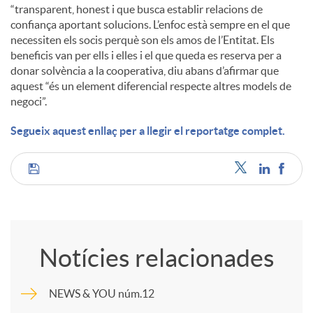
“transparent, honest i que busca establir relacions de
confiança aportant solucions. L’enfoc està sempre en el que
necessiten els socis perquè son els amos de l’Entitat. Els
beneficis van per ells i elles i el que queda es reserva per a
donar solvència a la cooperativa, diu abans d’afirmar que
aquest “és un element diferencial respecte altres models de
negoci”.
Segueix aquest enllaç per a llegir el reportatge complet.
C
o
Notícies relacionades
m
NEWS & YOU núm.12