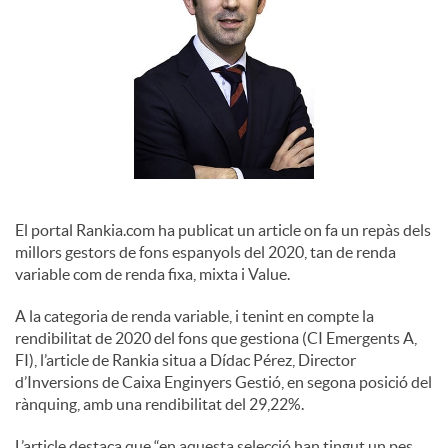
o
c
i
a
El portal Rankia.com ha publicat un article on fa un repàs dels
l
millors gestors de fons espanyols del 2020, tan de renda
variable com de renda fixa, mixta i Value.
s
A la categoria de renda variable, i tenint en compte la
rendibilitat de 2020 del fons que gestiona (CI Emergents A,
FI), l’article de Rankia situa a Dídac Pérez, Director
d’Inversions de Caixa Enginyers Gestió, en segona posició del
rànquing, amb una rendibilitat del 29,22%.
L’article destaca que “en aquesta selecció han tingut un pes