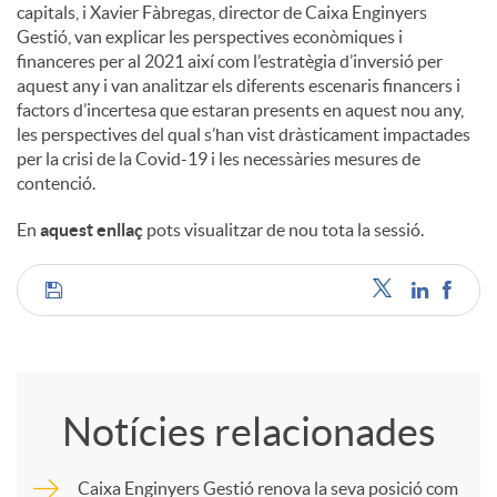
capitals, i Xavier Fàbregas, director de Caixa Enginyers
Gestió, van explicar les perspectives econòmiques i
financeres per al 2021 així com l’estratègia d’inversió per
aquest any i van analitzar els diferents escenaris financers i
factors d’incertesa que estaran presents en aquest nou any,
les perspectives del qual s’han vist dràsticament impactades
per la crisi de la Covid-19 i les necessàries mesures de
contenció.
En
aquest enllaç
pots visualitzar de nou tota la sessió.
C
o
Notícies relacionades
m
Caixa Enginyers Gestió renova la seva posició com