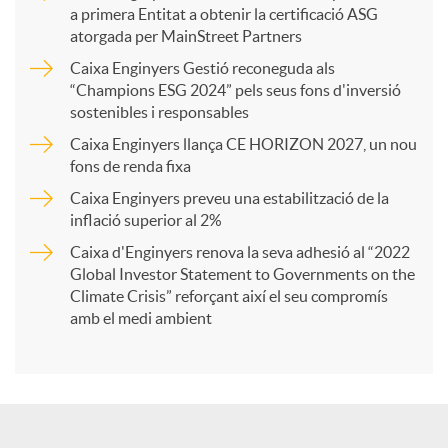
a primera Entitat a obtenir la certificació ASG
p
atorgada per MainStreet Partners
Caixa Enginyers Gestió reconeguda als
a
“Champions ESG 2024” pels seus fons d'inversió
sostenibles i responsables
Caixa Enginyers llança CE HORIZON 2027, un nou
r
fons de renda fixa
Caixa Enginyers preveu una estabilització de la
t
inflació superior al 2%
Caixa d'Enginyers renova la seva adhesió al “2022
i
Global Investor Statement to Governments on the
Climate Crisis” reforçant així el seu compromís
amb el medi ambient
r
a