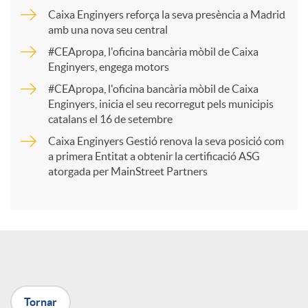
p
Caixa Enginyers reforça la seva presència a Madrid
amb una nova seu central
a
#CEApropa, l'oficina bancària mòbil de Caixa
Enginyers, engega motors
r
#CEApropa, l'oficina bancària mòbil de Caixa
Enginyers, inicia el seu recorregut pels municipis
catalans el 16 de setembre
t
Caixa Enginyers Gestió renova la seva posició com
a primera Entitat a obtenir la certificació ASG
i
atorgada per MainStreet Partners
r
a
Tornar