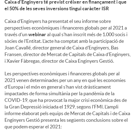
Caixa d’Enginyers té previst créixer en finançament i que
el 50% de les seves inversions tingui caràcter ISR
u
Caixa d’Enginyers ha presentat el seu informe sobre
perspectives econòmiques i financeres globals per al 2021 a
t
través d’un
webinar
al qual s’han inscrit més de 1.000 socis i
sòcies de l’Entitat. L’acte ha comptat amb la participació de
Joan Cavallé, director general de Caixa d’Enginyers, Bas
s
Fransen, director de Mercat de Capitals de Caixa d’Enginyers,
i Xavier Fàbregas, director de Caixa Enginyers Gestió.
Les perspectives econòmiques i financeres globals per al
2021 venen determinades per un any en què les economies
d’Europa i el món en general s’han vist dràsticament
impactades de forma simultània per la pandèmia de la
COVID-19, que ha provocat la major crisi econòmica des de
la Gran Depressió iniciada el 1929, segons l’FMI. L’ampli
informe elaborat pels equips de Mercat de Capitals i de Caixa
Enginyers Gestió presenta les següents conclusions sobre el
que podem esperar el 2021: