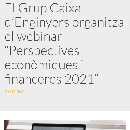
a
El Grup Caixa
d’Enginyers organitza
r
el webinar
x
“Perspectives
e
econòmiques i
financeres 2021”
s
27.01.2021
S
o