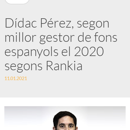
X
a
Dídac Pérez, segon
millor gestor de fons
r
espanyols el 2020
x
segons Rankia
e
11.01.2021
s
S