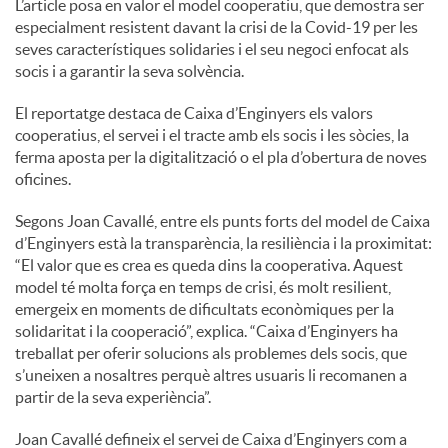
L’article posa en valor el model cooperatiu, que demostra ser
especialment resistent davant la crisi de la Covid-19 per les
seves característiques solidaries i el seu negoci enfocat als
socis i a garantir la seva solvència.
El reportatge destaca de Caixa d’Enginyers els valors
cooperatius, el servei i el tracte amb els socis i les sòcies, la
ferma aposta per la digitalització o el pla d’obertura de noves
oficines.
Segons Joan Cavallé, entre els punts forts del model de Caixa
d’Enginyers està la transparència, la resiliència i la proximitat:
“El valor que es crea es queda dins la cooperativa. Aquest
model té molta força en temps de crisi, és molt resilient,
emergeix en moments de dificultats econòmiques per la
solidaritat i la cooperació”, explica. “Caixa d’Enginyers ha
treballat per oferir solucions als problemes dels socis, que
s’uneixen a nosaltres perquè altres usuaris li recomanen a
partir de la seva experiència”.
Joan Cavallé defineix el servei de Caixa d’Enginyers com a