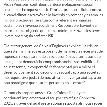
Vida i Pensions, contribuint al desenvolupament social
sostenible. En aquest sentit, l’Entitat promou la lluita contra
el canvi climàtic a través de la inversió en companyies amb les
millors pràctiques i se situa com a referent en finances
sostenibles i Inversió Socialment Responsable, havent-se
marcat com a objectiu que, com a mínim, el 50% de les seves
inversions tinguin caràcter ISR.
El director general de Caixa d’Enginyers explica: “la crisi en
què estem immersos està posant de manifest la necessitat de
repensar i proposar models socioeconòmics alternatius que
incloguin la democràcia, compromís social i sostenibilitat. En
aquest sentit, la cooperació és fonamental per a millor el
desenvolupament socioeconòmic i social cap a una societat
més equitativa, justa i democràtica, per avançar així cap a un
nou paradigma que situï les persones en el centre”.
Durant els propers anys el Grup Caixa d’Enginyers
continuarà implementant el seu pla estratègic Connecta
2023, a través del qual pretén donar resposta als nous reptes