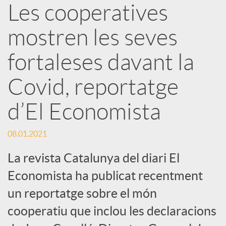
Les cooperatives
r
mostren les seves
x
fortaleses davant la
e
Covid, reportatge
d’El Economista
s
08.01.2021
S
La revista Catalunya del diari El
o
Economista ha publicat recentment
un reportatge sobre el món
c
cooperatiu que inclou les declaracions