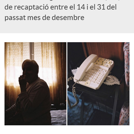
o
de recaptació entre el 14 i el 31 del
passat mes de desembre
c
i
a
l
s