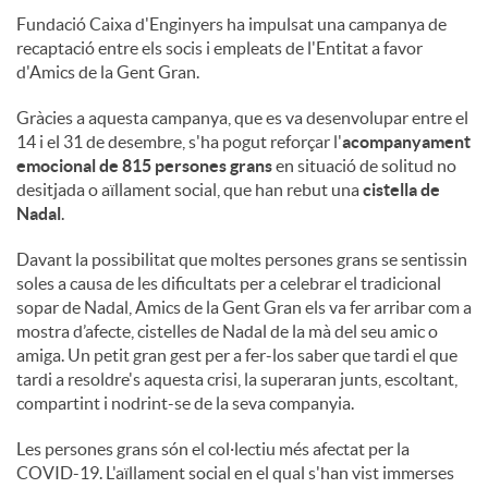
Fundació Caixa d'Enginyers ha impulsat una campanya de
recaptació entre els socis i empleats de l'Entitat a favor
d'Amics de la Gent Gran.
Gràcies a aquesta campanya, que es va desenvolupar entre el
14 i el 31 de desembre, s'ha pogut reforçar l'
acompanyament
emocional de 815 persones grans
en situació de solitud no
desitjada o aïllament social, que han rebut una
cistella de
Nadal
.
Davant la possibilitat que moltes persones grans se sentissin
soles a causa de les dificultats per a celebrar el tradicional
sopar de Nadal, Amics de la Gent Gran els va fer arribar com a
mostra d’afecte, cistelles de Nadal de la mà del seu amic o
amiga. Un petit gran gest per a fer-los saber que tardi el que
tardi a resoldre's aquesta crisi, la superaran junts, escoltant,
compartint i nodrint-se de la seva companyia.
Les persones grans són el col·lectiu més afectat per la
COVID-19. L'aïllament social en el qual s'han vist immerses