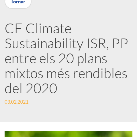
Tornar
a
CE Climate
r
Sustainability ISR, PP
x
entre els 20 plans
e
mixtos més rendibles
del 2020
s
03.02.2021
S
o