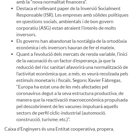
amb la “nova normalitat financera”.
Destaca el rellevant paper de la Inversió Socialment
Responsable (ISR). Les empreses amb sòlides polítiques
en qüestions socials, ambientals i de bon govern
corporatiu (ASG) estan atraient l’interès de molts
inversors.
Els governs han abandonat la nostàlgia de la ortodòxia
econòmica i els inversors hauran de fer el mateix.
Quant a l’evolució dels mercats de renda variable, l’inici
de la vacunació és un factor d’esperança, ja que la
reducció del risc sanitari afavorirà una normalització de
l’activitat econòmica que, a més, es veurà recolzada pels
estímuls monetaris i fiscals. Segons Xavier Fàbregas,
“Europa ha estat una de les més afectades pel
coronavirus degut a la seva estructura productiva, de
manera que la reactivació macroeconòmica propulsada
pel descobriment de les vacunes impulsarà aquells
sectors de perfil cíclic-industrial (automoció,
construcció, turisme, etc.)”.
Caixa d’Enginyers és una Entitat cooperativa, propera,