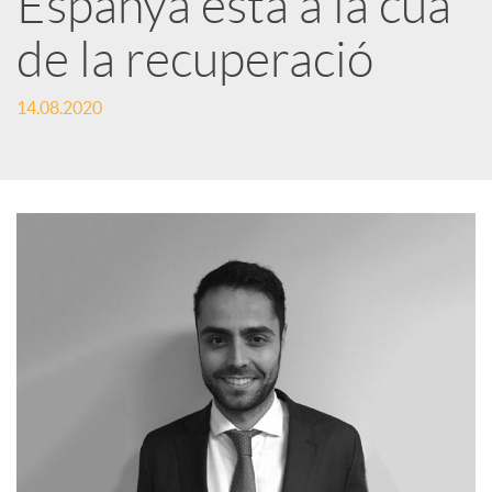
Espanya està a la cua
de la recuperació
c
14.08.2020
a
d
o
r
d
e