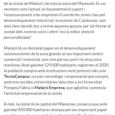
de la ciutat de Mataró i de tota la zona del Maresme. En un
moment com l'actual, és fonamental el suport i
l'assessorament a les empreses d'una de les zones clau pel
desenvolupament industrial i econòmic de Catalunya, i per
això hem decidit dur a terme aquesta aposta, per tal d’estar al
costat dels nostres socis i oferir-los la millor atenció
personalitzada.”
Mataró té un destacat paper en el desenvolupament
socioeconòmic de la zona gràcies al seu important centre
comercial i industrial, així com pel seu port i la seva zona
marítima. Amb gairebé 129.000 habitants registrats el 2020,
la població compta amb institucions molt potents tals com
TecnoCampus,
un parc tecnològic i empresarial que compta
amb tres escoles universitàries adscrites a la Universitat
Pompeu Fabra, o
Mataró Empresa
, que aglutina i potencia
l'activitat empresarial de la ciutat.
A més, la ciutat és la capital del Maresme, comarca que amb
gairebé 450.000 habitants destaca pel seu important paper