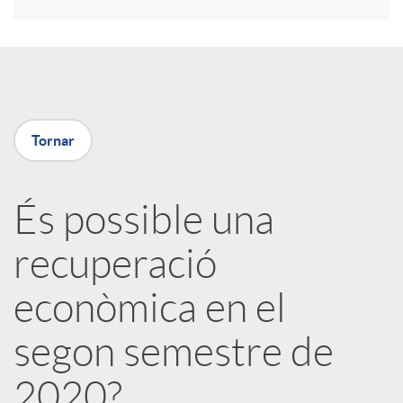
r
a
X
Tornar
a
És possible una
r
recuperació
x
econòmica en el
e
segon semestre de
2020?