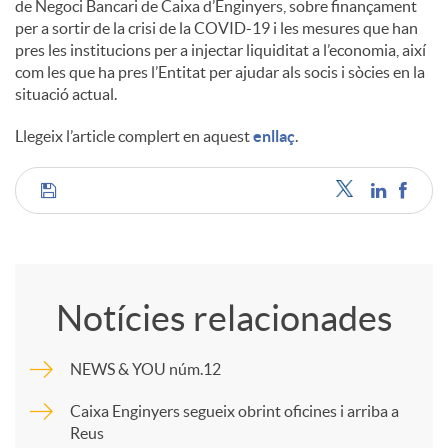
de Negoci Bancari de Caixa d’Enginyers, sobre finançament
s
per a sortir de la crisi de la COVID-19 i les mesures que han
pres les institucions per a injectar liquiditat a l’economia, així
com les que ha pres l’Entitat per ajudar als socis i sòcies en la
situació actual.
Llegeix l’article complert en aquest
enllaç
.
C
o
Notícies relacionades
m
NEWS & YOU núm.12
p
Caixa Enginyers segueix obrint oficines i arriba a
Reus