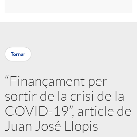
r
a
X
Tornar
a
“Finançament per
r
sortir de la crisi de la
x
COVID-19”, article de
e
Juan José Llopis