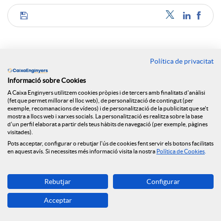
C
o
Política de privacitat
Notícies relacionades
Informació sobre Cookies
m
A Caixa Enginyers utilitzem cookies pròpies i de tercers amb finalitats d'anàlisi
(fet que permet millorar el lloc web), de personalització de contingut (per
Caixa Enginyers reforça el seu compromís amb
exemple, recomanacions de vídeos) i de personalització de la publicitat que se't
l'economia social amb la seva incorporació al Grup
p
mostra a llocs web i xarxes socials. La personalització es realitza sobre la base
Clade
d'un perfil elaborat a partir dels teus hàbits de navegació (per exemple, pàgines
visitades).
Caixa Enginyers reforça la seva presència a Madrid
Pots acceptar, configurar o rebutjar l'ús de cookies fent servir els botons facilitats
a
amb una nova seu central
en aquest avís. Si necessites més informació visita la nostra
Política de Cookies
.
#CEApropa, l'oficina bancària mòbil de Caixa
Enginyers, engega motors
r
Rebutjar
Configurar
El Grup Caixa Enginyers i el Col·legi i l’Associació
Acceptar
d’Enginyers Industrials de Catalunya renoven la
t
seva aliança estratègica