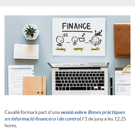
a
l
s
Cavallé formarà part d'una
sessió sobre
Bones pràctiques
en informació financera i de control
, l'1 de juny a les 12.25
hores.