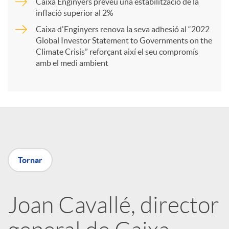
Caixa Enginyers preveu una estabilització de la
t
inflació superior al 2%
Caixa d'Enginyers renova la seva adhesió al “2022
i
Global Investor Statement to Governments on the
Climate Crisis” reforçant així el seu compromís
amb el medi ambient
r
a
X
Tornar
a
Joan Cavallé, director
r