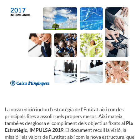
c
o
n
t
i
La nova edició inclou l'estratègia de l'Entitat així com les
n
principals fites a assolir pels propers mesos. Així mateix,
també es desglossa el compliment dels objectius fixats al
Pla
Estratègic, IMPULSA 2019
. El document recull la visió, la
g
missió i els valors de l'Entitat així com la nova estructura, que