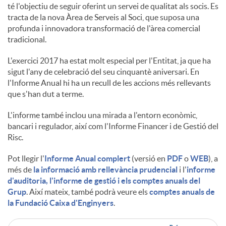
té l'objectiu de seguir oferint un servei de qualitat als socis. Es
tracta de la nova Àrea de Serveis al Soci, que suposa una
u
profunda i innovadora transformació de l'àrea comercial
tradicional.
t
L'exercici 2017 ha estat molt especial per l'Entitat, ja que ha
sigut l'any de celebració del seu cinquantè aniversari. En
l'Informe Anual hi ha un recull de les accions més rellevants
s
que s'han dut a terme.
L'informe també inclou una mirada a l'entorn econòmic,
bancari i regulador, així com l'Informe Financer i de Gestió del
Risc.
Pot llegir l'
Informe Anual complert
(versió en
PDF
o
WEB
), a
més de
la informació amb rellevància prudencial
i l'
informe
d'auditoria, l'informe de gestió i els comptes anuals del
Grup
. Així mateix, també podrà veure els
comptes anuals de
la Fundació Caixa d'Enginyers
.