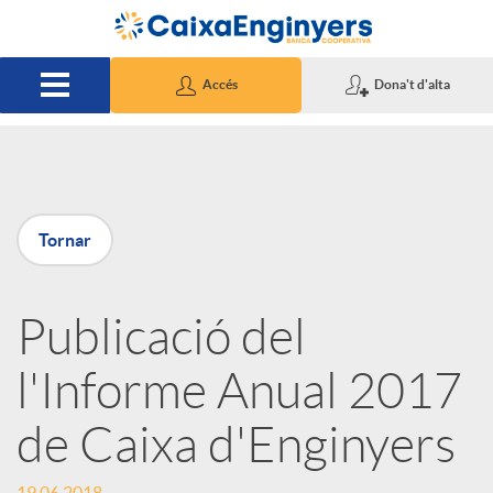
Salta al contingut principal
Accés
Dona't d'alta
P
Tornar
u
Publicació del
b
l'Informe Anual 2017
l
de Caixa d'Enginyers
i