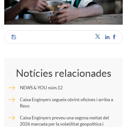
C
o
Notícies relacionades
m
NEWS & YOU núm.12
p
Caixa Enginyers segueix obrint oficines i arriba a
Reus
a
Caixa Enginyers preveu una segona meitat del
2026 marcada per la volatilitat geopolítica i