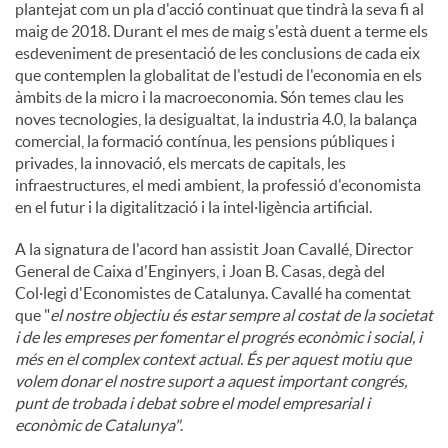
plantejat com un pla d'acció continuat que tindrà la seva fi al
maig de 2018. Durant el mes de maig s'està duent a terme els
esdeveniment de presentació de les conclusions de cada eix
que contemplen la globalitat de l'estudi de l'economia en els
àmbits de la micro i la macroeconomia. Són temes clau les
noves tecnologies, la desigualtat, la industria 4.0, la balança
comercial, la formació contínua, les pensions públiques i
privades, la innovació, els mercats de capitals, les
infraestructures, el medi ambient, la professió d'economista
en el futur i la digitalització i la intel·ligència artificial.
A la signatura de l'acord han assistit Joan Cavallé, Director
General de Caixa d'Enginyers, i Joan B. Casas, degà del
Col·legi d'Economistes de Catalunya. Cavallé ha comentat
que "
el nostre objectiu és estar sempre al costat de la societat
i de les empreses per fomentar el progrés econòmic i social, i
més en el complex context actual. És per aquest motiu que
volem donar el nostre suport a aquest important congrés,
punt de trobada i debat sobre el model empresarial i
econòmic de Catalunya"
.