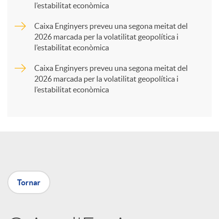
l’estabilitat econòmica
r
Caixa Enginyers preveu una segona meitat del
2026 marcada per la volatilitat geopolítica i
t
l’estabilitat econòmica
Caixa Enginyers preveu una segona meitat del
i
2026 marcada per la volatilitat geopolítica i
l’estabilitat econòmica
r
a
X
Tornar
a