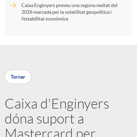
Caixa Enginyers preveu una segona meitat del
i
2026 marcada per la volatilitat geopolítica i
l’estabilitat econòmica
r
a
X
Tornar
a
Caixa d'Enginyers
r
dóna suport a
x
Mastercard per