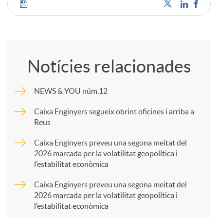
C
o
Notícies relacionades
m
NEWS & YOU núm.12
p
Caixa Enginyers segueix obrint oficines i arriba a
Reus
a
Caixa Enginyers preveu una segona meitat del
2026 marcada per la volatilitat geopolítica i
l’estabilitat econòmica
r
Caixa Enginyers preveu una segona meitat del
2026 marcada per la volatilitat geopolítica i
t
l’estabilitat econòmica