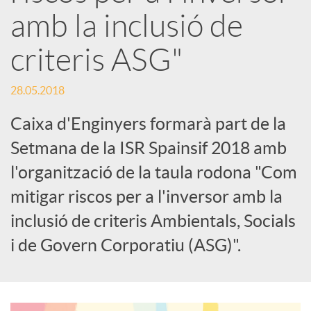
amb la inclusió de
s
criteris ASG"
S
28.05.2018
o
Caixa d'Enginyers formarà part de la
Setmana de la ISR Spainsif 2018 amb
c
l'organització de la taula rodona "Com
mitigar riscos per a l'inversor amb la
i
inclusió de criteris Ambientals, Socials
i de Govern Corporatiu (ASG)".
a
l