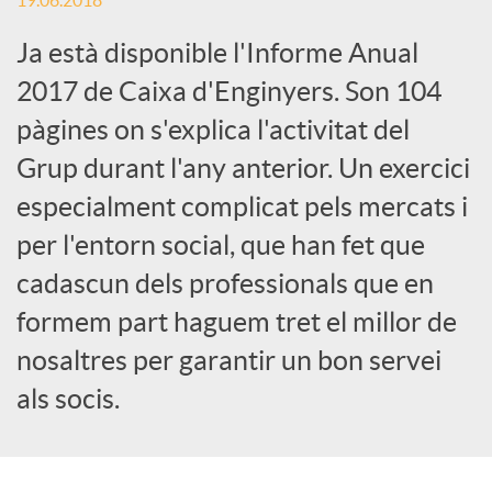
19.06.2018
c
Ja està disponible l'Informe Anual
2017 de Caixa d'Enginyers. Son 104
a
pàgines on s'explica l'activitat del
Grup durant l'any anterior. Un exercici
d
especialment complicat pels mercats i
per l'entorn social, que han fet que
o
cadascun dels professionals que en
formem part haguem tret el millor de
r
nosaltres per garantir un bon servei
als socis.
d
e