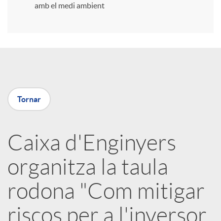
amb el medi ambient
r
a
X
Tornar
a
Caixa d'Enginyers
r
organitza la taula
x
rodona "Com mitigar
e
riscos per a l'inversor