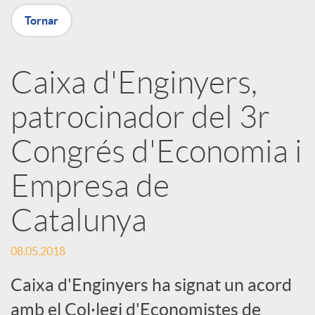
X
Tornar
a
Caixa d'Enginyers,
r
patrocinador del 3r
x
Congrés d'Economia i
e
Empresa de
Catalunya
s
08.05.2018
S
Caixa d'Enginyers ha signat un acord
amb el Col·legi d'Economistes de