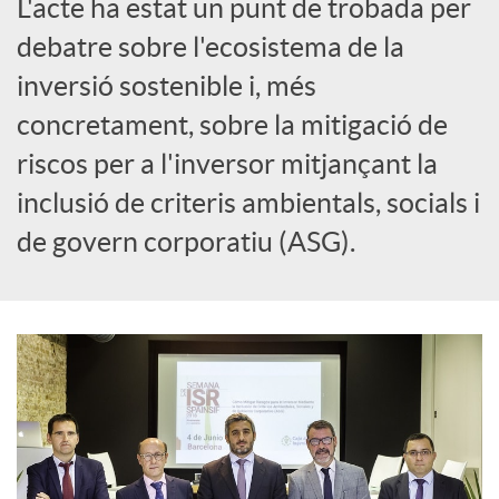
L'acte ha estat un punt de trobada per
i
debatre sobre l'ecosistema de la
inversió sostenible i, més
a
concretament, sobre la mitigació de
riscos per a l'inversor mitjançant la
l
inclusió de criteris ambientals, socials i
s
de govern corporatiu (ASG).