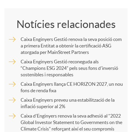
o
Notícies relacionades
m
Caixa Enginyers Gestió renova la seva posició com
a primera Entitat a obtenir la certificació ASG
p
atorgada per MainStreet Partners
Caixa Enginyers Gestió reconeguda als
a
“Champions ESG 2024” pels seus fons d'inversió
sostenibles i responsables
Caixa Enginyers llança CE HORIZON 2027, un nou
r
fons de renda fixa
Caixa Enginyers preveu una estabilització de la
t
inflació superior al 2%
Caixa d'Enginyers renova la seva adhesió al “2022
i
Global Investor Statement to Governments on the
Climate Crisis” reforçant així el seu compromís