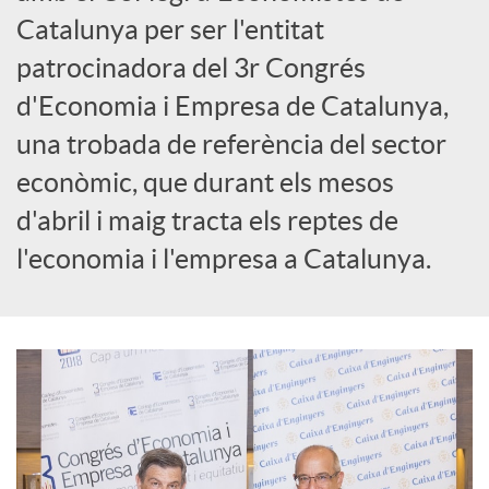
o
Catalunya per ser l'entitat
c
patrocinadora del 3r Congrés
d'Economia i Empresa de Catalunya,
i
una trobada de referència del sector
econòmic, que durant els mesos
a
d'abril i maig tracta els reptes de
l'economia i l'empresa a Catalunya.
l
s