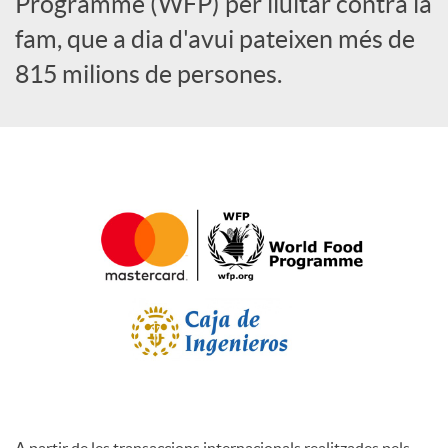
Programme (WFP) per lluitar contra la
l
fam, que a dia d'avui pateixen més de
815 milions de persones.
s
A partir de les transaccions internacionals realitzades pels