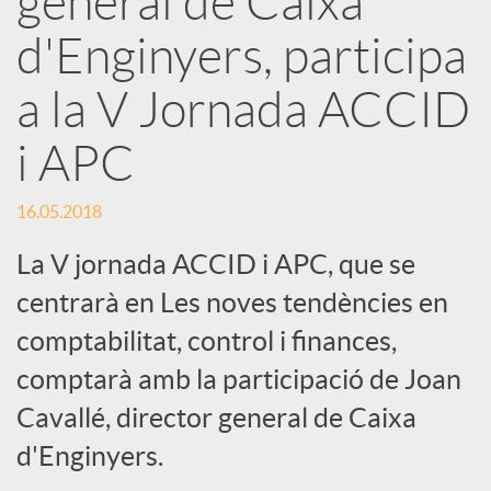
general de Caixa
x
d'Enginyers, participa
e
a la V Jornada ACCID
i APC
s
16.05.2018
S
La V jornada ACCID i APC, que se
o
centrarà en Les noves tendències en
comptabilitat, control i finances,
c
comptarà amb la participació de Joan
Cavallé, director general de Caixa
i
d'Enginyers.