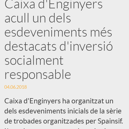
Caixa d'Enginyers
r
acull un dels
x
esdeveniments més
e
destacats d'inversió
socialment
s
responsable
S
04.06.2018
o
Caixa d'Enginyers ha organitzat un
dels esdeveniments inicials de la sèrie
c
de trobades organitzades per Spainsif.