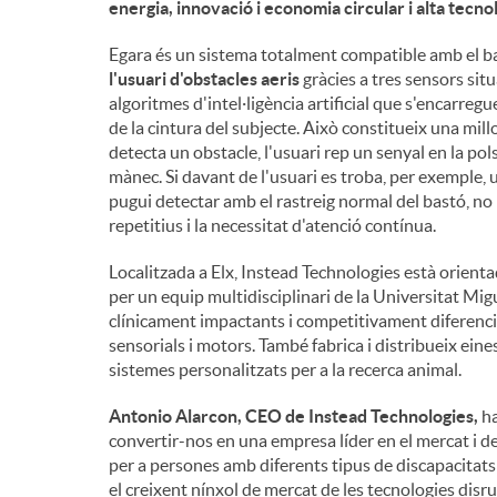
energia, innovació i economia circular i alta tecno
n
Egara és un sistema totalment compatible amb el ba
l'usuari d'obstacles aeris
gràcies a tres sensors situ
algoritmes d'intel·ligència artificial que s'encarreg
g
de la cintura del subjecte. Això constitueix una mill
detecta un obstacle, l'usuari rep un senyal en la 
mànec. Si davant de l'usuari es troba, per exemple, 
u
pugui detectar amb el rastreig normal del bastó, no
repetitius i la necessitat d'atenció contínua.
t
Localitzada a Elx, Instead Technologies està orient
per un equip multidisciplinari de la Universitat M
clínicament impactants i competitivament diferenc
s
sensorials i motors. També fabrica i distribueix eines 
sistemes personalitzats per a la recerca animal.
Antonio Alarcon, CEO de Instead Technologies,
ha
convertir-nos en una empresa líder en el mercat i d
per a persones amb diferents tipus de discapacitats
el creixent nínxol de mercat de les tecnologies dis