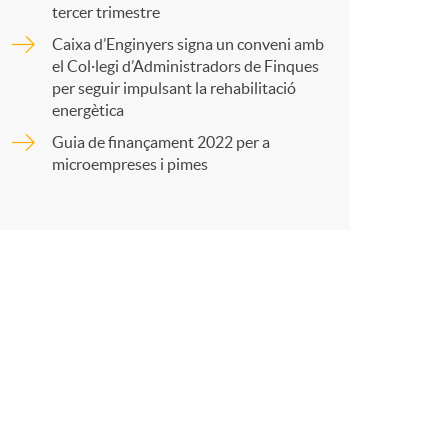
tercer trimestre
Caixa d’Enginyers signa un conveni amb
t
el Col·legi d’Administradors de Finques
per seguir impulsant la rehabilitació
energètica
Guia de finançament 2022 per a
microempreses i pimes
r
a
X
a
r