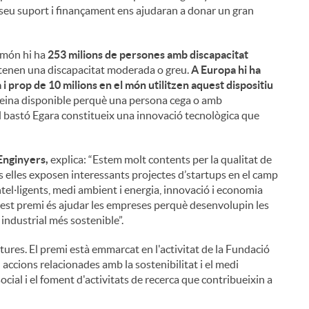
seu suport i finançament ens ajudaran a donar un gran
l món hi ha
253 milions de persones amb discapacitat
 tenen una discapacitat moderada o greu.
A Europa hi ha
i prop de 10 milions en el món utilitzen aquest dispositiu
 eina disponible perquè una persona cega o amb
el bastó Egara constitueix una innovació tecnològica que
i
'Enginyers,
explica: “Estem molt contents per la qualitat de
 elles exposen interessants projectes d’startups en el camp
 intel·ligents, medi ambient i energia, innovació i economia
quest premi és ajudar les empreses perquè desenvolupin les
l
industrial més sostenible”.
ures. El premi està emmarcat en l'activitat de la Fundació
 accions relacionades amb la sostenibilitat i el medi
ocial i el foment d'activitats de recerca que contribueixin a