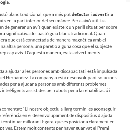
logia.
stó blanc tradicional, que a més pot
detectar i advertir a
ats en la part inferior del seu mànec. Per a això utilitza
uen de generar un avís quan existeix un perill situat per sobre
ora significativa del bastó guia blanc tradicional. Quan
polsera que està connectada de manera magnètica amb el
una altra persona, una paret o alguna cosa que el subjecte
 rep cap avís. D'aquesta manera, evita advertiments
ada a ajudar a les persones amb discapacitat i està impulsada
iguel Hernández. La companyia està desenvolupant solucions
iades per a ajudar a persones amb diferents problemes
intel·ligents assistides per robots per a la rehabilitació i
 comentat: “El nostre objectiu a llarg termini és aconseguir
e referència en el desenvolupament de dispositius d'ajuda
 i continuar millorant Egara, que es posiciona clarament en
ruptives. Estem molt contents per haver guanyat el Premi