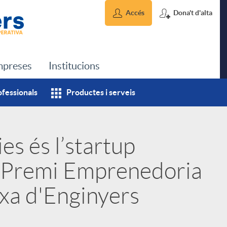
Accés
Dona't d'alta
preses
Institucions
ofessionals
Productes i serveis
es és l’startup
X Premi Emprenedoria
ixa d'Enginyers