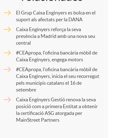
o
m
El Grup Caixa Enginyers es bolca en el
m
p
suport als afectats per la DANA
Caixa Enginyers reforça la seva
a
presència a Madrid amb una nova seu
a
central
#CEApropa, l'oficina bancària mòbil de
r
Caixa Enginyers, engega motors
#CEApropa, l'oficina bancària mòbil de
Caixa Enginyers, inicia el seu recorregut
t
pels municipis catalans el 16 de
setembre
Caixa Enginyers Gestió renova la seva
posició com a primera Entitat a obtenir
la certificació ASG atorgada per
r
MainStreet Partners