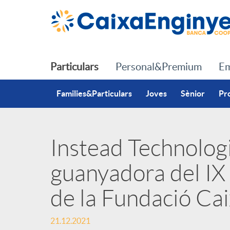
Salta al contingut principal
Particulars
Personal&Premium
Em
Families&Particulars
Joves
Sènior
Pr
Instead Technologi
P
guanyadora del I
u
de la Fundació Ca
b
21.12.2021