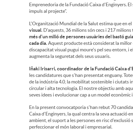
Emprenedoria de la Fundació Caixa d'Enginyers. El 
impuls al projecte”.
L'Organització Mundial de la Salut estima que en e
visual.
D'aquests, 36 milions són cecs i 217 milions
més d'un milió de persones usuàries del bastó guia 
cada dia.
Aquest producte està considerat la millor
discapacitat visual pugui moure's pel seu entorn, i 
augmenta la seguretat dels seus usuaris.
Iñaki Irisarri, coordinador de la Fundació Caixa d
les candidatures que s'han presentat enguany. Totes
de la indústria 4.0, la mobilitat sostenible i ciutats
circular i alta tecnologia. El nostre objectiu amb a
seves idees i evolucionar cap a un model econòmic i 
En la present convocatporia s'han rebut 70 candidat
Caixa d'Enginyers, la qual centra la seva actuació en
ambient, el suport a les persones en risc d'exclusió s
perfeccionar el món laboral i empresarial.