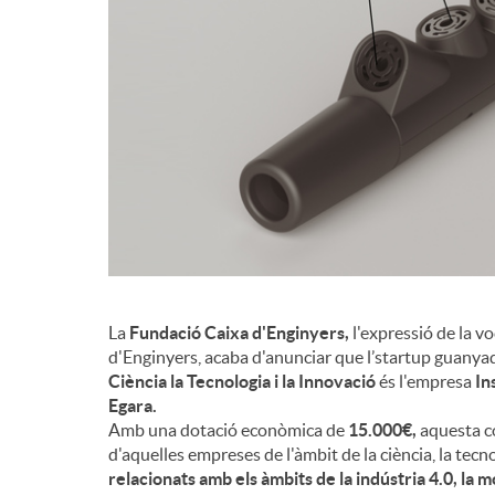
d
e
c
o
n
La
Fundació Caixa d'Enginyers,
l'expressió de la v
d'Enginyers, acaba d'anunciar que l’startup guanyad
Ciència la Tecnologia i la Innovació
és l'empresa
In
t
Egara.
Amb una dotació econòmica de
15.000€,
aquesta co
d'aquelles empreses de l'àmbit de la ciència, la tecn
i
relacionats amb els àmbits de la indústria 4.0, la mo