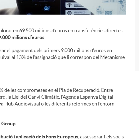
valorat en 69.500 milions d’euros en transferències directes
i
.000 milions d’euros
tzar el pagament dels primers 9.000 milions d’euros en
ival al 13% de l’assignació que li correspon del Mecanisme
,4% de les compromeses en el Pla de Recuperació. Entre
rd, la Llei del Canvi Climàtic, l’Agenda Espanya Digital
nya Hub Audiovisual o les diferents reformes en l’entorn
Fi Group
.
ibució i aplicació dels Fons Europeus
, assessorant els socis