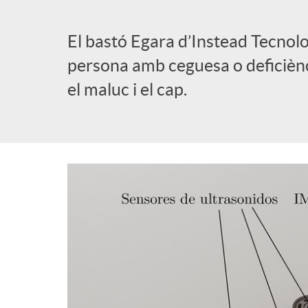
l
El bastó Egara d’Instead Tecnolo
persona amb ceguesa o deficiènci
i
el maluc i el cap.
c
a
d
o
r