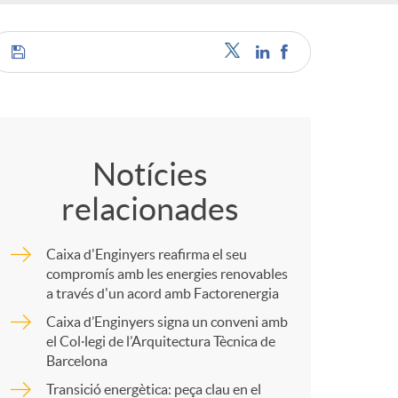
C
o
Notícies
relacionades
m
Caixa d'Enginyers reafirma el seu
p
compromís amb les energies renovables
a través d'un acord amb Factorenergia
Caixa d’Enginyers signa un conveni amb
a
el Col·legi de l’Arquitectura Tècnica de
Barcelona
r
Transició energètica: peça clau en el