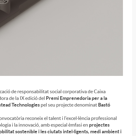
ocació de responsabilitat social corporativa de Caixa
i
ora de la IX edició del
Premi Emprenedoria per a la
stead Technologies
pel seu projecte denominat
Bastó
nvocatòria reconeix el talent i l'excel·lència professional
ologia i la innovació, amb especial èmfasi en
projectes
bilitat sostenible i les ciutats intel·ligents, medi ambient i