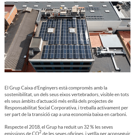
o
c
i
a
l
El Grup Caixa d’Enginyers està compromès amb la
sostenibilitat, un dels seus eixos vertebradors, visible en tots
els seus àmbits d’actuació més enllà dels projectes de
s
Responsabilitat Social Corporativa, i treballa activament per
ser part de la transició cap a una economia baixa en carboni.
Respecte el 2018, el Grup ha reduït un 32 % les seves
2
emissions de CO
de les seves oficines, i vetlla per aconseguir