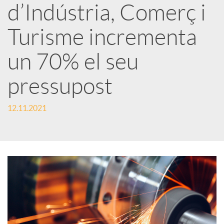
d’Indústria, Comerç i
r
Turisme incrementa
x
un 70% el seu
e
pressupost
s
12.11.2021
S
o
c