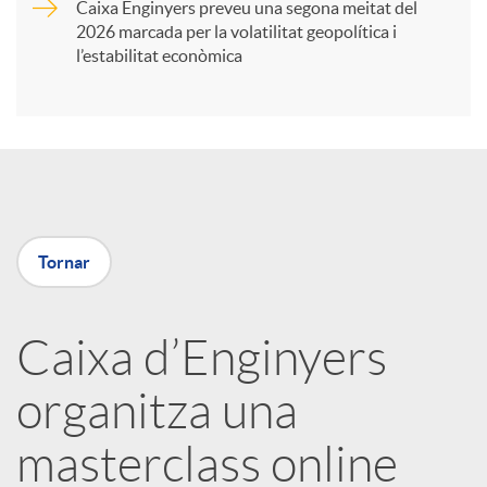
Caixa Enginyers preveu una segona meitat del
i
2026 marcada per la volatilitat geopolítica i
l’estabilitat econòmica
r
a
X
Tornar
a
Caixa d’Enginyers
r
organitza una
x
masterclass online