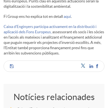
fons europeus. Punts clau en aquestes actuacions seran la
digitalització i la sostenibilitat ambiental.
Fi Group ens ho explica tot en detall
aquí
.
Caixa d’Enginyers participa activament en la distribució i
aplicació dels Fons Europeus,
assessorant els socis i les sòcies
en l’accés als mateixos i analitzant el finançament addicional
que puguin requerir els projectes d’inversió escollits. A més,
l’Entitat també proporciona finançament previ fins que
arribin les subvencions públiques.
C
o
Notícies relacionades
m