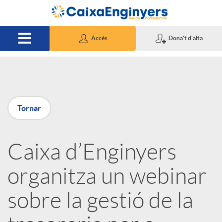
Salta al contingut principal
Accés
Dona't d'alta
P
Tornar
u
Caixa d’Enginyers
b
organitza un webinar
l
sobre la gestió de la
i