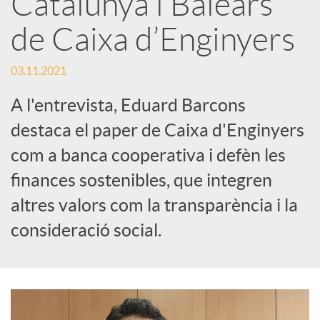
Catalunya i Balears
s
de Caixa d’Enginyers
S
03.11.2021
o
A l'entrevista, Eduard Barcons
destaca el paper de Caixa d'Enginyers
c
com a banca cooperativa i defèn les
finances sostenibles, que integren
i
altres valors com la transparència i la
consideració social.
a
l