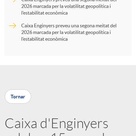
2026 marcada per la volatilitat geopolítica i
t
l’estabilitat econòmica
Caixa Enginyers preveu una segona meitat del
i
2026 marcada per la volatilitat geopolítica i
l’estabilitat econòmica
r
a
X
Tornar
a
Caixa d'Enginyers
r