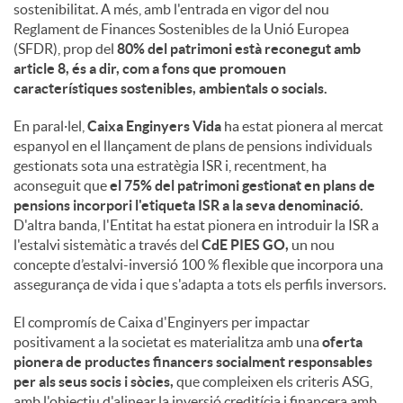
sostenibilitat. A més, amb l'entrada en vigor del nou
Reglament de Finances Sostenibles de la Unió Europea
(SFDR), prop del
80% del patrimoni està reconegut amb
article 8, és a dir, com a fons que promouen
característiques sostenibles, ambientals o socials.
En paral·lel,
Caixa Enginyers Vida
ha estat pionera al mercat
espanyol en el llançament de plans de pensions individuals
gestionats sota una estratègia ISR i, recentment, ha
aconseguit que
el 75% del patrimoni gestionat en plans de
pensions incorpori l'etiqueta ISR a la seva denominació.
D'altra banda, l'Entitat ha estat pionera en introduir la ISR a
l'estalvi sistemàtic a través del
CdE PIES GO,
un nou
concepte d’estalvi-inversió 100 % flexible que incorpora una
assegurança de vida i que s'adapta a tots els perfils inversors.
El compromís de Caixa d'Enginyers per impactar
positivament a la societat es materialitza amb una
oferta
pionera de productes financers socialment responsables
per als seus socis i sòcies,
que compleixen els criteris ASG,
amb l'objectiu d'alinear la inversió creditícia i financera amb