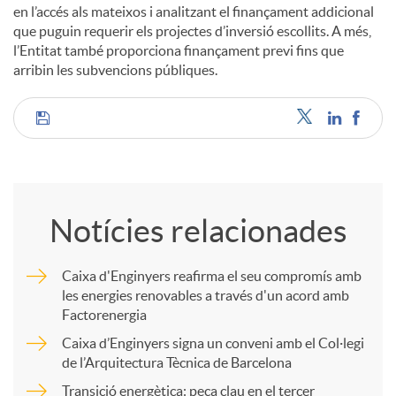
en l’accés als mateixos i analitzant el finançament addicional
que puguin requerir els projectes d’inversió escollits. A més,
l’Entitat també proporciona finançament previ fins que
arribin les subvencions públiques.
C
o
Notícies relacionades
m
Caixa d'Enginyers reafirma el seu compromís amb
les energies renovables a través d'un acord amb
p
Factorenergia
Caixa d’Enginyers signa un conveni amb el Col·legi
a
de l’Arquitectura Tècnica de Barcelona
Transició energètica: peça clau en el tercer