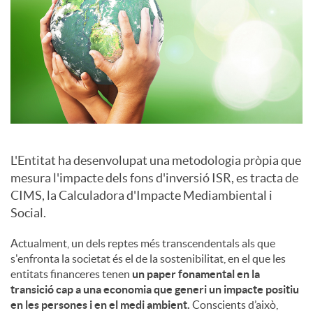
a
l
s
L'Entitat ha desenvolupat una metodologia pròpia que
mesura l'impacte dels fons d'inversió ISR, es tracta de
CIMS, la Calculadora d'Impacte Mediambiental i
Social.
Actualment, un dels reptes més transcendentals als que
s'enfronta la societat és el de la sostenibilitat, en el que les
entitats financeres tenen
un paper fonamental en la
transició cap a una economia que generi un impacte positiu
en les persones i en el medi ambient.
Conscients d’això,