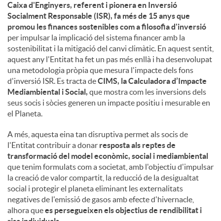
Caixa d'Enginyers, referent i pionera en Inversió
Socialment Responsable (ISR), fa més de 15 anys que
promou les finances sostenibles com a filosofia d'inversió
per impulsar la implicació del sistema financer amb la
sostenibilitat i la mitigació del canvi climàtic. En aquest sentit,
aquest any l'Entitat ha fet un pas més enllà i ha desenvolupat
una metodologia pròpia que mesura l'impacte dels fons
d'inversió ISR. Es tracta de
CIMS, la Calculadora d’Impacte
Mediambiental i Social,
que mostra com les inversions dels
seus socis i sòcies generen un impacte positiu i mesurable en
el Planeta.
A més, aquesta eina tan disruptiva permet als socis de
l'Entitat contribuir a donar
resposta als reptes de
transformació del model econòmic, social i mediambiental
que tenim formulats com a societat, amb l'objectiu d'impulsar
la creació de valor compartit, la reducció de la desigualtat
social i protegir el planeta eliminant les externalitats
negatives de l'emissió de gasos amb efecte d'hivernacle,
alhora que
es persegueixen els objectius de rendibilitat i