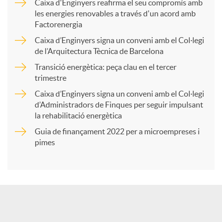
Caixa d'Enginyers reafirma el seu compromís amb
les energies renovables a través d'un acord amb
p
Factorenergia
Caixa d’Enginyers signa un conveni amb el Col·legi
a
de l’Arquitectura Tècnica de Barcelona
Transició energètica: peça clau en el tercer
trimestre
r
Caixa d’Enginyers signa un conveni amb el Col·legi
d’Administradors de Finques per seguir impulsant
t
la rehabilitació energètica
Guia de finançament 2022 per a microempreses i
i
pimes
r
a