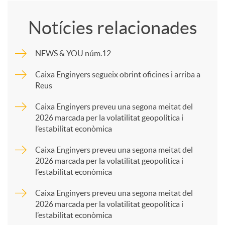
o
Notícies relacionades
m
NEWS & YOU núm.12
p
Caixa Enginyers segueix obrint oficines i arriba a
Reus
a
Caixa Enginyers preveu una segona meitat del
2026 marcada per la volatilitat geopolítica i
l’estabilitat econòmica
r
Caixa Enginyers preveu una segona meitat del
2026 marcada per la volatilitat geopolítica i
t
l’estabilitat econòmica
Caixa Enginyers preveu una segona meitat del
i
2026 marcada per la volatilitat geopolítica i
l’estabilitat econòmica