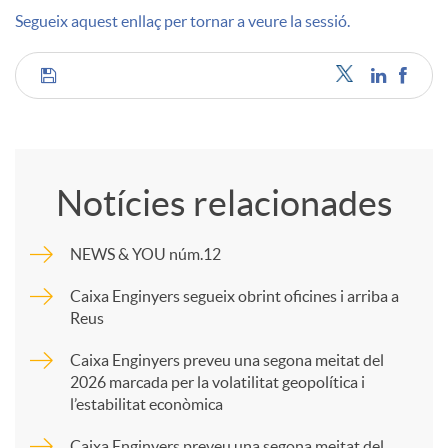
Segueix aquest enllaç per tornar a veure la sessió.
u
C
t
o
s
Notícies relacionades
m
NEWS & YOU núm.12
p
Caixa Enginyers segueix obrint oficines i arriba a
Reus
a
Caixa Enginyers preveu una segona meitat del
2026 marcada per la volatilitat geopolítica i
l’estabilitat econòmica
r
Caixa Enginyers preveu una segona meitat del