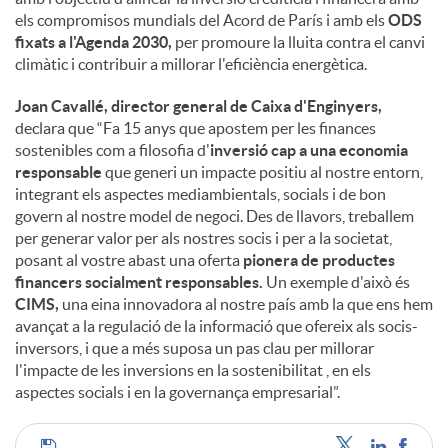
els compromisos mundials del Acord de París i amb els
ODS
fixats a l'Agenda 2030,
per promoure la lluita contra el canvi
climàtic i contribuir a millorar l'eficiència energètica.
Joan Cavallé, director general de Caixa d'Enginyers,
declara que “Fa 15 anys que apostem per les finances
sostenibles com a filosofia d'
inversió cap a una economia
responsable
que generi un impacte positiu al nostre entorn,
integrant els aspectes mediambientals, socials i de bon
govern al nostre model de negoci. Des de llavors, treballem
per generar valor per als nostres socis i per a la societat,
posant al vostre abast una oferta
pionera de productes
financers socialment responsables.
Un exemple d'això és
CIMS,
una eina innovadora al nostre país amb la que ens hem
avançat a la regulació de la informació que ofereix als socis-
inversors, i que a més suposa un pas clau per millorar
l'impacte de les inversions en la sostenibilitat , en els
aspectes socials i en la governança empresarial”.