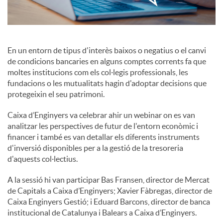
c
En un entorn de tipus d'interès baixos o negatius o el canvi
o
de condicions bancaries en alguns comptes corrents fa que
moltes institucions com els col·legis professionals, les
fundacions o les mutualitats hagin d'adoptar decisions que
n
protegeixin el seu patrimoni.
Caixa d’Enginyers va celebrar ahir un webinar on es van
t
analitzar les perspectives de futur de l'entorn econòmic i
financer i també es van detallar els diferents instruments
d'inversió disponibles per a la gestió de la tresoreria
i
d'aquests col·lectius.
A la sessió hi van participar Bas Fransen, director de Mercat
n
de Capitals a Caixa d’Enginyers; Xavier Fàbregas, director de
Caixa Enginyers Gestió; i Eduard Barcons, director de banca
g
institucional de Catalunya i Balears a Caixa d’Enginyers.