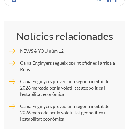
C
o
Notícies relacionades
m
NEWS & YOU núm.12
p
Caixa Enginyers segueix obrint oficines i arriba a
Reus
a
Caixa Enginyers preveu una segona meitat del
2026 marcada per la volatilitat geopolítica i
l’estabilitat econòmica
r
Caixa Enginyers preveu una segona meitat del
2026 marcada per la volatilitat geopolítica i
t
l’estabilitat econòmica