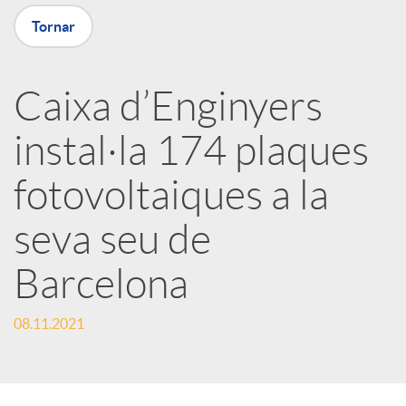
Tornar
X
a
Caixa d’Enginyers
instal·la 174 plaques
r
fotovoltaiques a la
x
seva seu de
e
Barcelona
s
08.11.2021
S