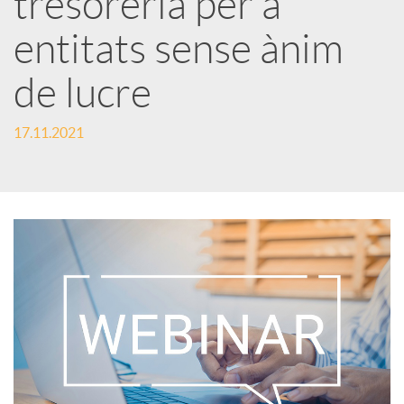
tresoreria per a
entitats sense ànim
c
de lucre
a
17.11.2021
d
o
r
d
e