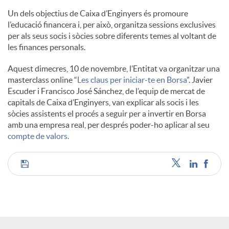
l
Un dels objectius de Caixa d’Enginyers és promoure
l’educació financera i, per això, organitza sessions exclusives
per als seus socis i sòcies sobre diferents temes al voltant de
s
les finances personals.
Aquest dimecres, 10 de novembre, l’Entitat va organitzar una
masterclass online “
Les claus per iniciar-te en Borsa
”. Javier
Escuder i Francisco José Sánchez, de l’equip de mercat de
capitals de Caixa d’Enginyers, van explicar als socis i les
sòcies assistents el procés a seguir per a invertir en Borsa
amb una empresa real, per després poder-ho aplicar al seu
compte de valors.
C
o