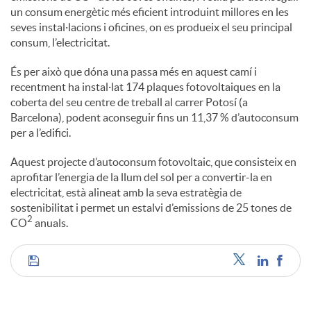
un consum energètic més eficient introduint millores en les
seves instal·lacions i oficines, on es produeix el seu principal
consum, l’electricitat.
És per això que dóna una passa més en aquest camí i
recentment ha instal·lat 174 plaques fotovoltaiques en la
coberta del seu centre de treball al carrer Potosí (a
Barcelona), podent aconseguir fins un 11,37 % d’autoconsum
per a l’edifici.
Aquest projecte d’autoconsum fotovoltaic, que consisteix en
aprofitar l’energia de la llum del sol per a convertir-la en
electricitat, està alineat amb la seva estratègia de
sostenibilitat i permet un estalvi d’emissions de 25 tones de
2
CO
anuals.
C