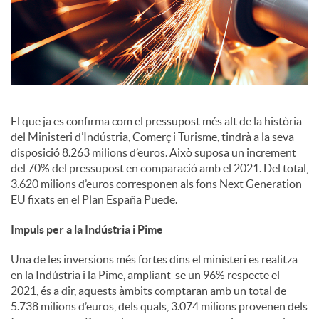
i
a
l
El que ja es confirma com el pressupost més alt de la història
del Ministeri d’Indústria, Comerç i Turisme, tindrà a la seva
s
disposició 8.263 milions d’euros. Això suposa un increment
del 70% del pressupost en comparació amb el 2021. Del total,
3.620 milions d’euros corresponen als fons Next Generation
EU fixats en el Plan España Puede.
Impuls per a la Indústria i Pime
Una de les inversions més fortes dins el ministeri es realitza
en la Indústria i la Pime, ampliant-se un 96% respecte el
2021, és a dir, aquests àmbits comptaran amb un total de
5.738 milions d’euros, dels quals, 3.074 milions provenen dels