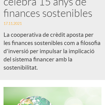
celebra 15 anys de
x
finances sostenibles
e
17.11.2021
La cooperativa de crèdit aposta per
s
les finances sostenibles com a filosofia
d'inversió per impulsar la implicació
S
del sistema financer amb la
o
sostenibilitat.
c
i