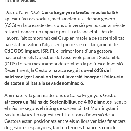
risc individuals.
Des de l'any 2006,
Caixa Enginyers Gestió impulsa la ISR
aplicant factors socials, mediambientals i de bon govern
(ASG) en la presa de decisions d'inversió per buscar, a més del
retorn financer, un impacte positiu a la societat. Des de
llavors, l'alt compromís del Grup en matèria de sostenibilitat
ha estat un valor a l'alça, sent pioners en el llançament del
CdE ODS Impact, ISR, FI,
el primer fons d'una gestora
nacional on els Objectius de Desenvolupament Sostenible
(ODS) i el seu mesurament determinen la política d'inversió.
Recentment, la Gestora ha aconseguit que
el 61% del
patrimoni gestionat en fons d'inversió incorpori l'etiqueta
de sostenibilitat a la seva denominació.
Així mateix, la gamma de fons de Caixa Enginyers Gestió
atresora un Ràting de Sostenibilitat de 4,80 planetes
-sent 5
el màxim- segons el ràting de sostenibilitat Morningstar i
Sustainalytics. En aquest sentit, els fons d’inversió de la
Gestora estan posicionats entre els millors vehicles financers
de gestores espanyoles, tant en termes financers com de