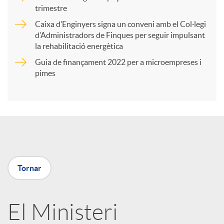
trimestre
r
Caixa d’Enginyers signa un conveni amb el Col·legi
d’Administradors de Finques per seguir impulsant
t
la rehabilitació energètica
Guia de finançament 2022 per a microempreses i
i
pimes
r
a
Tornar
X
a
El Ministeri