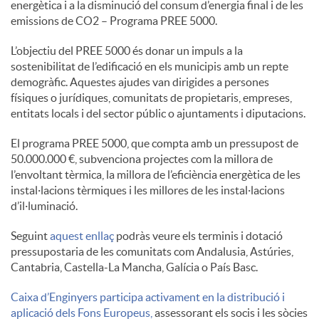
energètica i a la disminució del consum d’energia final i de les
S
emissions de CO2 – Programa PREE 5000.
L’objectiu del PREE 5000 és donar un impuls a la
o
sostenibilitat de l’edificació en els municipis amb un repte
demogràfic. Aquestes ajudes van dirigides a persones
físiques o jurídiques, comunitats de propietaris, empreses,
c
entitats locals i del sector públic o ajuntaments i diputacions.
El programa PREE 5000, que compta amb un pressupost de
i
50.000.000 €, subvenciona projectes com la millora de
l’envoltant tèrmica, la millora de l’eficiència energètica de les
instal·lacions tèrmiques i les millores de les instal·lacions
a
d’il·luminació.
Seguint
aquest enllaç
podràs veure els terminis i dotació
l
pressupostaria de les comunitats com Andalusia, Astúries,
Cantabria, Castella-La Mancha, Galícia o País Basc.
s
Caixa d’Enginyers participa activament en la distribució i
aplicació dels Fons Europeus,
assessorant els socis i les sòcies