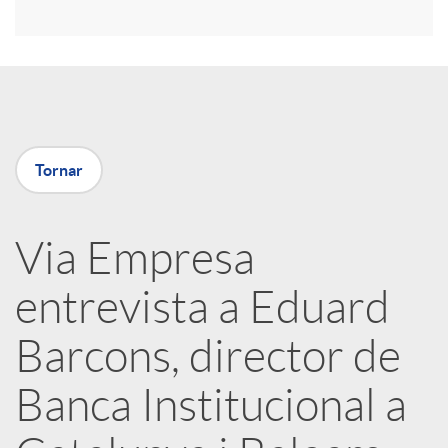
r
a
X
Tornar
a
Via Empresa
r
entrevista a Eduard
x
Barcons, director de
e
Banca Institucional a