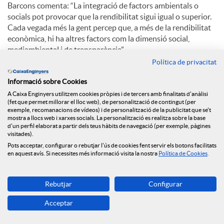
Barcons comenta: “La integració de factors ambientals o
socials pot provocar que la rendibilitat sigui igual o superior.
Cada vegada més la gent percep que, a més de la rendibilitat
econòmica, hi ha altres factors com la dimensió social,
mediambiental i de transparència”.
Política de privacitat
Pel que fa a l’aposta de Caixa d’Enginyers per la digitalització,
Eduard Barcons explica: “El creixement d’oficines continuarà
Informació sobre Cookies
sent com ha sigut sempre, progressiu. Hi ha una aposta
A Caixa Enginyers utilitzem cookies pròpies i de tercers amb finalitats d'anàlisi
(fet que permet millorar el lloc web), de personalització de contingut (per
claríssima per la digitalització. El millor està per venir”.
exemple, recomanacions de vídeos) i de personalització de la publicitat que se't
mostra a llocs web i xarxes socials. La personalització es realitza sobre la base
d'un perfil elaborat a partir dels teus hàbits de navegació (per exemple, pàgines
visitades).
C
Pots acceptar, configurar o rebutjar l'ús de cookies fent servir els botons facilitats
en aquest avís. Si necessites més informació visita la nostra
Política de Cookies
.
o
Rebutjar
Configurar
Notícies relacionades
m
Acceptar
NEWS & YOU núm.12