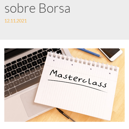
e
sobre Borsa
12.11.2021
s
S
o
c
i
a