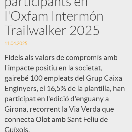
participants en
l'Oxfam Intermón
c
Trailwalker 2025
a
11.04.2025
d
Fidels als valors de compromís amb
l'impacte positiu en la societat,
o
gairebé 100 empleats del Grup Caixa
Enginyers, el 16,5% de la plantilla, han
r
participat en l'edició d'enguany a
d
Girona, recorrent la Via Verda que
connecta Olot amb Sant Feliu de
e
Guíxols.