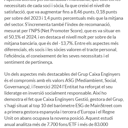
necessitats de cada soci i sòcia, fa que creixi el nivell de
satisfacció, que va augmentar fins a 8,46 punts, 0,18 punts
per sobre del 2023 i 1,4 punts percentuals més que la mitjana
del sector. S'incrementa també l'índex de recomanació,
mesurat per l'NPS (Net Promoter Score), que es va situar en
el 50,1% el 2024, i en destaca el nivell molt per sobre de la
mitjana bancària, que és del -13,7%. Entre els aspectes més
diferencials, els socis i les sòcies valoren el tracte personal,
l'eficiència, el coneixement de les seves necessitats i el
sentiment de pertinença.
Un dels aspectes més destacables del Grup Caixa Enginyers
és el compromís amb els valors ASG (Mediambient, Social,
Governança), i l'exercici 2024 l'Entitat ha reforçat el seu
lideratge en inversió socialment responsable. Així ho
demostra el fet que Caixa Enginyers Gestió, gestora del Grup,
s'hagi situat al top 10 del baròmetre ESG de MainStreet com
a primera gestora espanyola i tercera d'Europa i el Regne
Unit on abans ocupava la novena posició. Aquest estudi
anual analitza més de 7.700 fons/ETF i més de 83.000