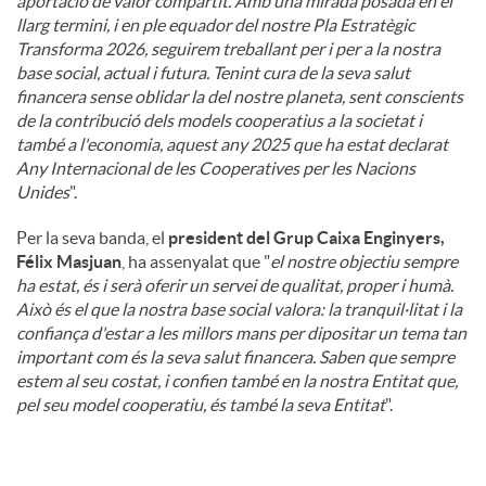
aportació de valor compartit. Amb una mirada posada en el
llarg termini, i en ple equador del nostre Pla Estratègic
Transforma 2026, seguirem treballant per i per a la nostra
base social, actual i futura. Tenint cura de la seva salut
financera sense oblidar la del nostre planeta, sent conscients
de la contribució dels models cooperatius a la societat i
també a l'economia, aquest any 2025 que ha estat declarat
Any Internacional de les Cooperatives per les Nacions
Unides
".
Per la seva banda, el
president del Grup Caixa Enginyers,
Félix Masjuan
, ha assenyalat que "
el nostre objectiu sempre
ha estat, és i serà oferir un servei de qualitat, proper i humà.
Això és el que la nostra base social valora: la tranquil·litat i la
confiança d'estar a les millors mans per dipositar un tema tan
important com és la seva salut financera. Saben que sempre
estem al seu costat, i confien també en la nostra Entitat que,
pel seu model cooperatiu, és també la seva Entitat
".