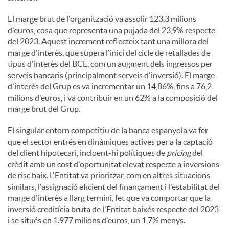
El marge brut de l'organització va assolir 123,3 milions
d'euros, cosa que representa una pujada del 23,9% respecte
del 2023. Aquest increment reflecteix tant una millora del
marge d'interès, que supera l'inici del cicle de retallades de
tipus d'interès del BCE, com un augment dels ingressos per
serveis bancaris (principalment serveis d'inversió). El marge
d'interès del Grup es va incrementar un 14,86%, fins a 76,2
milions d'euros, i va contribuir en un 62% a la composició del
marge brut del Grup.
El singular entorn competitiu de la banca espanyola va fer
que el sector entrés en dinàmiques actives per a la captació
del client hipotecari, incloent-hi polítiques de
pricing
del
crèdit amb un cost d'oportunitat elevat respecte a inversions
de risc baix. L'Entitat va prioritzar, com en altres situacions
similars, l'assignació eficient del finançament i l'estabilitat del
marge d'interès a llarg termini, fet que va comportar que la
inversió creditícia bruta de l'Entitat baixés respecte del 2023
i se situés en 1.977 milions d'euros, un 1,7% menys.