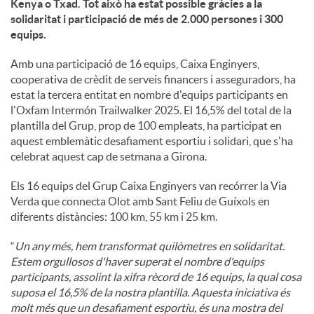
Kenya o Txad. Tot això ha estat possible gràcies a la
solidaritat i participació de més de 2.000 persones i 300
u
equips.
Amb una participació de 16 equips, Caixa Enginyers,
t
cooperativa de crèdit de serveis financers i asseguradors, ha
estat la tercera entitat en nombre d'equips participants en
l'Oxfam Intermón Trailwalker 2025. El 16,5% del total de la
s
plantilla del Grup, prop de 100 empleats, ha participat en
aquest emblemàtic desafiament esportiu i solidari, que s'ha
celebrat aquest cap de setmana a Girona.
Els 16 equips del Grup Caixa Enginyers van recórrer la Via
Verda que connecta Olot amb Sant Feliu de Guíxols en
diferents distàncies: 100 km, 55 km i 25 km.
“
Un any més, hem transformat quilòmetres en solidaritat.
Estem orgullosos d'haver superat el nombre d'equips
participants, assolint la xifra rècord de 16 equips, la qual cosa
suposa el 16,5% de la nostra plantilla. Aquesta iniciativa és
molt més que un desafiament esportiu, és una mostra del