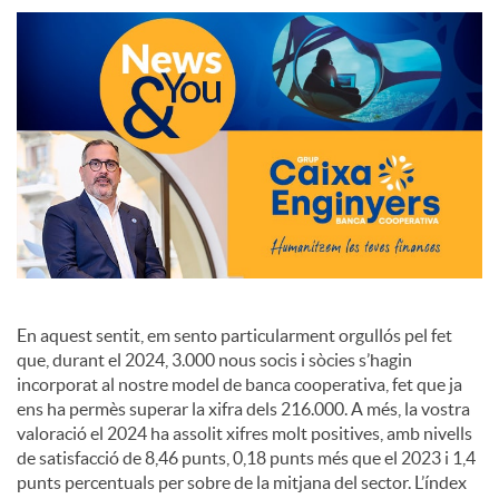
S
o
c
i
a
En aquest sentit, em sento particularment orgullós pel fet
que, durant el 2024, 3.000 nous socis i sòcies s’hagin
l
incorporat al nostre model de banca cooperativa, fet que ja
ens ha permès superar la xifra dels 216.000. A més, la vostra
valoració el 2024 ha assolit xifres molt positives, amb nivells
s
de satisfacció de 8,46 punts, 0,18 punts més que el 2023 i 1,4
punts percentuals per sobre de la mitjana del sector. L’índex