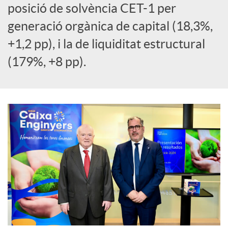
posició de solvència CET-1 per
l
generació orgànica de capital (18,3%,
s
+1,2 pp), i la de liquiditat estructural
(179%, +8 pp).