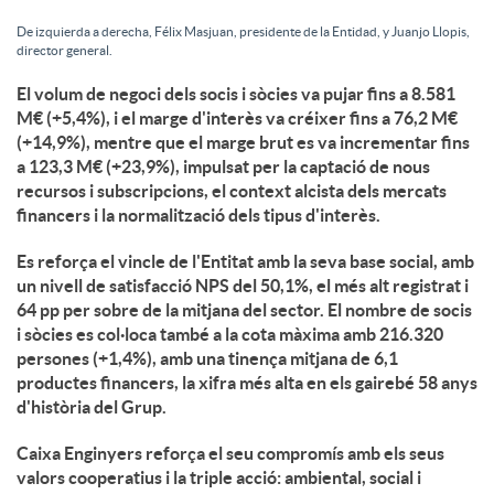
De izquierda a derecha, Félix Masjuan, presidente de la Entidad, y Juanjo Llopis,
director general.
El volum de negoci dels socis i sòcies va pujar fins a 8.581
M€ (+5,4%), i el marge d'interès va créixer fins a 76,2 M€
(+14,9%), mentre que el marge brut es va incrementar fins
a 123,3 M€ (+23,9%), impulsat per la captació de nous
recursos i subscripcions, el context alcista dels mercats
financers i la normalització dels tipus d'interès.
Es reforça el vincle de l'Entitat amb la seva base social, amb
un nivell de satisfacció NPS del 50,1%, el més alt registrat i
64 pp per sobre de la mitjana del sector. El nombre de socis
i sòcies es col·loca també a la cota màxima amb 216.320
persones (+1,4%), amb una tinença mitjana de 6,1
productes financers, la xifra més alta en els gairebé 58 anys
d'història del Grup.
Caixa Enginyers reforça el seu compromís amb els seus
valors cooperatius i la triple acció: ambiental, social i