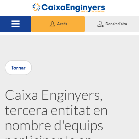
Salta al contingut principal
Accés
Dona't d'alta
P
Tornar
u
Caixa Enginyers,
b
tercera entitat en
l
nombre d'equips
i