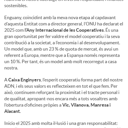
sostenibles.
Enguany, coincidint amb la meva nova etapa al capdavant
d’aquesta Entitat com a director general, l’ONU ha declarat el
2025 com
l’Any Internacional de les Cooperatives
. És una
gran oportunitat per fer valdre el model cooperatiu i la seva
contribució a la societat, a l’economia i al desenvolupament.
Un model que, amb un 23 % de quota de mercat, és avui un
referent a Europa, mentre que a Espanya només representa
un 10 %. Per tant, és un model amb molt recorregut a casa
nostra.
A
Caixa Enginyers
, l’esperit cooperatiu forma part del nostre
ADN, i els seus valors es reflecteixen en tot el que fem. Per
això, continuem reforçant la proximitat i el tracte personal i
de qualitat, apropant-nos encara més a tots vosaltres amb
l’obertura d’oficines pròpies a
Vic, Vilanova, Manresa i
Alacant.
Inicio el 2025 amb molta il·lusió i una gran responsabilitat: