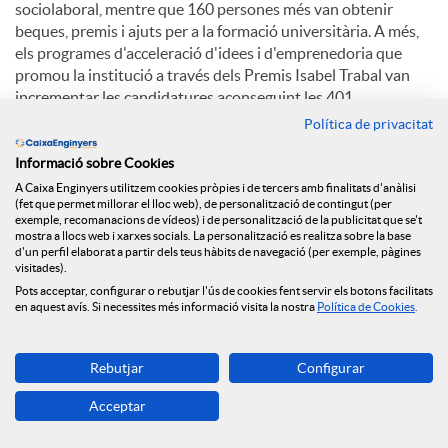
sociolaboral, mentre que 160 persones més van obtenir
beques, premis i ajuts per a la formació universitària. A més,
els programes d'acceleració d'idees i d'emprenedoria que
promou la institució a través dels Premis Isabel Trabal van
incrementar les candidatures aconseguint les 401.
Política de privacitat
Perspectives per al 2025
Informació sobre Cookies
A Caixa Enginyers utilitzem cookies pròpies i de tercers amb finalitats d'anàlisi
Per a l'exercici en curs, el Grup Caixa Enginyers preveu un
(fet que permet millorar el lloc web), de personalització de contingut (per
exemple, recomanacions de vídeos) i de personalització de la publicitat que se't
context macroeconòmic caracteritzat per l'elevada incertesa
mostra a llocs web i xarxes socials. La personalització es realitza sobre la base
geopolítica, que pot provocar fluctuacions als mercats, i
d'un perfil elaborat a partir dels teus hàbits de navegació (per exemple, pàgines
noves retallades de tipus d'interès dels principals bancs
visitades).
centrals. A nivell sectorial, cal esperar una elevada pressió
Pots acceptar, configurar o rebutjar l'ús de cookies fent servir els botons facilitats
en aquest avís. Si necessites més informació visita la nostra
Política de Cookies
.
relacionada amb les condicions de crèdit i les hipoteques, així
com unes bones perspectives per als mercats, que estaran en
tot cas condicionades als esdeveniments geopolítics.
Rebutjar
Configurar
En aquest context, el Grup Caixa Enginyers assumeix el repte
Acceptar
de créixer en volum de negoci al voltant del 10%, continuar
reforçant la seva solvència, mantenint la seva prudència en la