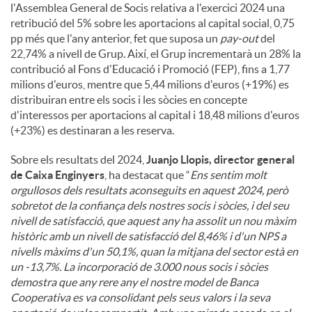
l'Assemblea General de Socis relativa a l'exercici 2024 una
retribució del 5% sobre les aportacions al capital social, 0,75
pp més que l'any anterior, fet que suposa un
pay-out
del
22,74% a nivell de Grup. Així, el Grup incrementarà un 28% la
contribució al Fons d'Educació i Promoció (FEP), fins a 1,77
milions d'euros, mentre que 5,44 milions d'euros (+19%) es
distribuiran entre els socis i les sòcies en concepte
d'interessos per aportacions al capital i 18,48 milions d'euros
(+23%) es destinaran a les reserva.
Sobre els resultats del 2024,
Juanjo Llopis, director general
de Caixa Enginyers
, ha destacat que “
Ens sentim molt
orgullosos dels resultats aconseguits en aquest 2024, però
sobretot de la confiança dels nostres socis i sòcies, i del seu
nivell de satisfacció, que aquest any ha assolit un nou màxim
històric amb un nivell de satisfacció del 8,46% i d'un NPS a
nivells màxims d'un 50,1%, quan la mitjana del sector està en
un -13,7%. La incorporació de 3.000 nous socis i sòcies
demostra que any rere any el nostre model de Banca
Cooperativa es va consolidant pels seus valors i la seva