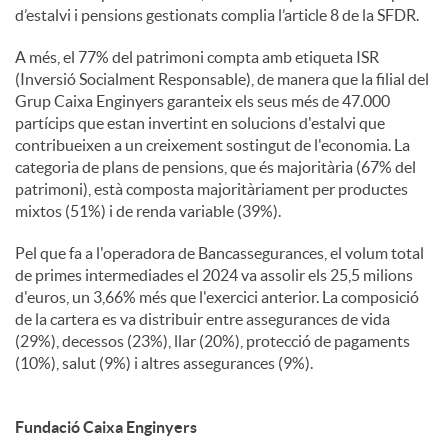
d’estalvi i pensions gestionats complia l’article 8 de la SFDR.
A més, el 77% del patrimoni compta amb etiqueta ISR
(Inversió Socialment Responsable), de manera que la filial del
Grup Caixa Enginyers garanteix els seus més de 47.000
partícips que estan invertint en solucions d'estalvi que
contribueixen a un creixement sostingut de l'economia. La
categoria de plans de pensions, que és majoritària (67% del
patrimoni), està composta majoritàriament per productes
mixtos (51%) i de renda variable (39%).
Pel que fa a l'operadora de Bancassegurances, el volum total
de primes intermediades el 2024 va assolir els 25,5 milions
d'euros, un 3,66% més que l'exercici anterior. La composició
de la cartera es va distribuir entre assegurances de vida
(29%), decessos (23%), llar (20%), protecció de pagaments
(10%), salut (9%) i altres assegurances (9%).
Fundació Caixa Enginyers