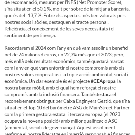
de recomanació, mesurat per l’NPS (Net Promoter Score),
s’ha situat en el 50,1 %, molt per sobre de la mitjana bancària,
que és del -13,7 %. Entre els aspectes més ben valorats pels
nostres socis i sòcies, destaquen el tracte personal,
l’eficiència, el coneixement de les seves necessitats i el
sentiment de pertinença.
Recordarem el 2024 com l’any en què vam assolir un benefici
net de 24 milions d'euros, un 22,3% més que el 2023; però,
més enllà dels resultats econòmics, també quedarà marcat
com l’any en què vam enfortir el nostre compromís amb els
nostres valors cooperatius i la triple acció: ambiental, social i
econòmica. Un clar exemple és el projecte
#CEApropa
, la
nostra banca mòbil, amb el qual hem reforçat el nostre
compromís amb la inclusió financera. També destaca el
reconeixement obtingut per Caixa Enginyers Gestió, que s’ha
situat en el Top 10 del baròmetre ASG de MainStreet Partner
com la primera gestora estatal i tercera europea (el 2023
ocupava la novena posició) amb millor qualificació ASG
(ambiental, social i de governança). Aquest assoliment
reafirma el nostre lideratge en inversió responsable i finances