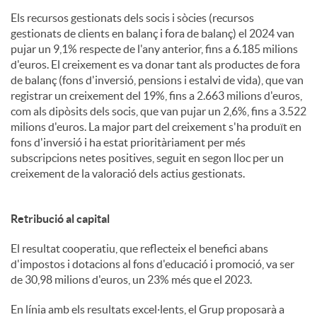
Els recursos gestionats dels socis i sòcies (recursos
gestionats de clients en balanç i fora de balanç) el 2024 van
pujar un 9,1% respecte de l'any anterior, fins a 6.185 milions
d'euros. El creixement es va donar tant als productes de fora
de balanç (fons d'inversió, pensions i estalvi de vida), que van
registrar un creixement del 19%, fins a 2.663 milions d'euros,
com als dipòsits dels socis, que van pujar un 2,6%, fins a 3.522
milions d'euros. La major part del creixement s'ha produït en
fons d'inversió i ha estat prioritàriament per més
subscripcions netes positives, seguit en segon lloc per un
creixement de la valoració dels actius gestionats.
Retribució al capital
El resultat cooperatiu, que reflecteix el benefici abans
d'impostos i dotacions al fons d'educació i promoció, va ser
de 30,98 milions d'euros, un 23% més que el 2023.
En línia amb els resultats excel·lents, el Grup proposarà a