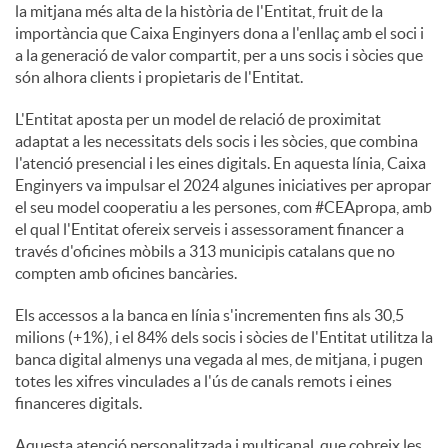
la mitjana més alta de la història de l'Entitat, fruit de la
importància que Caixa Enginyers dona a l'enllaç amb el soci i
a la generació de valor compartit, per a uns socis i sòcies que
són alhora clients i propietaris de l'Entitat.
L'Entitat aposta per un model de relació de proximitat
adaptat a les necessitats dels socis i les sòcies, que combina
l'atenció presencial i les eines digitals. En aquesta línia, Caixa
Enginyers va impulsar el 2024 algunes iniciatives per apropar
el seu model cooperatiu a les persones, com #CEApropa, amb
el qual l'Entitat ofereix serveis i assessorament financer a
través d'oficines mòbils a 313 municipis catalans que no
compten amb oficines bancàries.
Els accessos a la banca en línia s'incrementen fins als 30,5
milions (+1%), i el 84% dels socis i sòcies de l'Entitat utilitza la
banca digital almenys una vegada al mes, de mitjana, i pugen
totes les xifres vinculades a l'ús de canals remots i eines
financeres digitals.
Aquesta atenció personalitzada i multicanal, que cobreix les