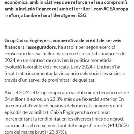
econòmica, amb iniciatives que reforcen el seu compromís
amb la inclusió financera i amb el territori, com #CEApropa
i reforça també el seu lideratge en ESG.
Grup Caixa Enginyers, cooperativa de crèdit de serveis
financers i asseguradors,
ha assolit per segon exercici
consecutiu la seva millor marca en els resultats financers del
2024, en un context de canvi en la política monetària i
evolució favorable dels mercats. L'any 2024, l'Entitat s'ha
focalitzat a incrementar la vinculació dels socis i les sòcies a
través d'un servei de proximitat i de qualitat.
Així, el 2024, el Grup cooperatiu va obtenir un benefici net de
24 milions d'euros, un 22,3% més que l'exercici anterior. En
un context d'evolució positiva dels mercats financers amb
episodis de volatilitat, Caixa Enginyers ha continuat
incrementant la rendibilitat en les diverses línies de negoci,
com mostra el creixement tant del marge d'interès (+14,86%)
com del marge brut (+23,87%).