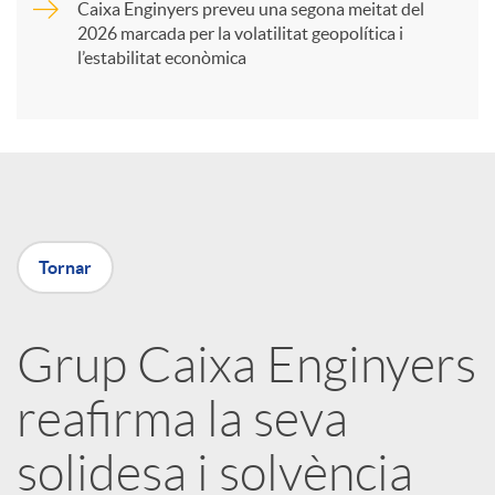
Caixa Enginyers preveu una segona meitat del
i
2026 marcada per la volatilitat geopolítica i
l’estabilitat econòmica
r
a
X
Tornar
a
Grup Caixa Enginyers
r
reafirma la seva
x
solidesa i solvència