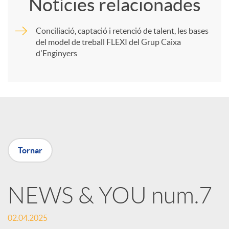
Notícies relacionades
m
Conciliació, captació i retenció de talent, les bases
del model de treball FLEXI del Grup Caixa
p
d'Enginyers
a
r
t
Tornar
i
NEWS & YOU num.7
r
02.04.2025