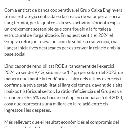
Com a entitat de banca cooperativa, el Grup Caixa Enginyers
té una estratègia centrada en la creació de valor per al soci a
llarg termini, per la qual cosa la seva activitat s'orienta cap a
un creixement sostenible que contribueix a la fortalesa
estructural de l'organització. En aquest sentit, el 2024 el
Grup va reforçar la seva posició de solidesa i solvència, i va
llançar iniciatives destacades per estrènyer la relació amb la
base social.
L'indicador de rendibilitat ROE al tancament de l'exercici
2024 va ser del 9,4%, situant-se 1,2 pp per sobre del 2023, de
manera que manté la tendència a l'alça dels últims exercicis i
confirma la seva estabilitat al llarg del temps, davant dels alts
i baixos històrics al sector. La ràtio d'eficiència del Grup es va
situar en el 65,5% i va baixar en 6 pp en comparació del 2023,
cosa que representa una millora en la relació entre els
ingressos i les despeses.
Més rellevant que el resultat econòmic és el compromís del