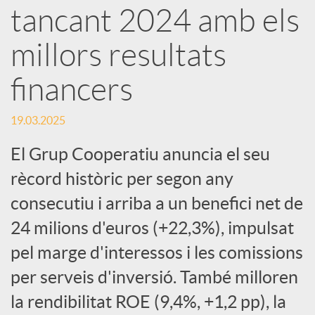
e
tancant 2024 amb els
millors resultats
s
financers
S
19.03.2025
o
El Grup Cooperatiu anuncia el seu
rècord històric per segon any
c
consecutiu i arriba a un benefici net de
24 milions d'euros (+22,3%), impulsat
i
pel marge d'interessos i les comissions
per serveis d'inversió. També milloren
a
la rendibilitat ROE (9,4%, +1,2 pp), la