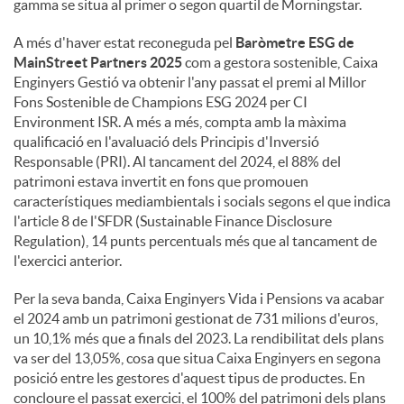
gamma se situa al primer o segon quartil de Morningstar.
A més d'haver estat reconeguda pel
Baròmetre ESG de
MainStreet Partners 2025
com a gestora sostenible, Caixa
Enginyers Gestió va obtenir l'any passat el premi al Millor
Fons Sostenible de Champions ESG 2024 per CI
Environment ISR. A més a més, compta amb la màxima
qualificació en l'avaluació dels Principis d'Inversió
Responsable (PRI). Al tancament del 2024, el 88% del
patrimoni estava invertit en fons que promouen
característiques mediambientals i socials segons el que indica
l'article 8 de l'SFDR (Sustainable Finance Disclosure
Regulation), 14 punts percentuals més que al tancament de
l'exercici anterior.
Per la seva banda, Caixa Enginyers Vida i Pensions va acabar
el 2024 amb un patrimoni gestionat de 731 milions d'euros,
un 10,1% més que a finals del 2023. La rendibilitat dels plans
va ser del 13,05%, cosa que situa Caixa Enginyers en segona
posició entre les gestores d'aquest tipus de productes. En
concloure el passat exercici, el 100% del patrimoni dels plans