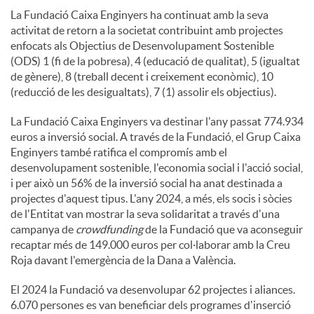
La Fundació Caixa Enginyers ha continuat amb la seva
activitat de retorn a la societat contribuint amb projectes
enfocats als Objectius de Desenvolupament Sostenible
(ODS) 1 (fi de la pobresa), 4 (educació de qualitat), 5 (igualtat
de gènere), 8 (treball decent i creixement econòmic), 10
(reducció de les desigualtats), 7 (1) assolir els objectius).
La Fundació Caixa Enginyers va destinar l'any passat 774.934
euros a inversió social. A través de la Fundació, el Grup Caixa
Enginyers també ratifica el compromís amb el
desenvolupament sostenible, l'economia social i l'acció social,
i per això un 56% de la inversió social ha anat destinada a
projectes d'aquest tipus. L'any 2024, a més, els socis i sòcies
de l'Entitat van mostrar la seva solidaritat a través d'una
campanya de
crowdfunding
de la Fundació que va aconseguir
recaptar més de 149.000 euros per col·laborar amb la Creu
Roja davant l'emergència de la Dana a València.
El 2024 la Fundació va desenvolupar 62 projectes i aliances.
6.070 persones es van beneficiar dels programes d'inserció