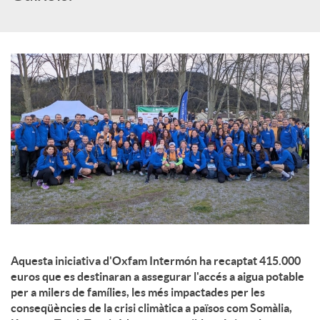
c
o
n
t
i
n
Aquesta iniciativa d'Oxfam Intermón ha recaptat 415.000
euros que es destinaran a assegurar l'accés a aigua potable
per a milers de famílies, les més impactades per les
g
conseqüències de la crisi climàtica a països com Somàlia,