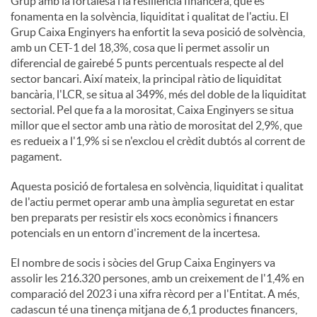
Grup amb la fortalesa i la resiliència financera, que es
fonamenta en la solvència, liquiditat i qualitat de l'actiu. El
Grup Caixa Enginyers ha enfortit la seva posició de solvència,
amb un CET-1 del 18,3%, cosa que li permet assolir un
diferencial de gairebé 5 punts percentuals respecte al del
sector bancari. Així mateix, la principal ràtio de liquiditat
bancària, l'LCR, se situa al 349%, més del doble de la liquiditat
sectorial. Pel que fa a la morositat, Caixa Enginyers se situa
millor que el sector amb una ràtio de morositat del 2,9%, que
es redueix a l'1,9% si se n'exclou el crèdit dubtós al corrent de
pagament.
Aquesta posició de fortalesa en solvència, liquiditat i qualitat
de l'actiu permet operar amb una àmplia seguretat en estar
ben preparats per resistir els xocs econòmics i financers
potencials en un entorn d'increment de la incertesa.
El nombre de socis i sòcies del Grup Caixa Enginyers va
assolir les 216.320 persones, amb un creixement de l'1,4% en
comparació del 2023 i una xifra rècord per a l'Entitat. A més,
cadascun té una tinença mitjana de 6,1 productes financers,