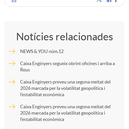
C
o
Notícies relacionades
m
NEWS & YOU núm.12
p
Caixa Enginyers segueix obrint oficines i arriba a
Reus
a
Caixa Enginyers preveu una segona meitat del
2026 marcada per la volatilitat geopolítica i
l’estabilitat econòmica
r
Caixa Enginyers preveu una segona meitat del
2026 marcada per la volatilitat geopolítica i
t
l’estabilitat econòmica