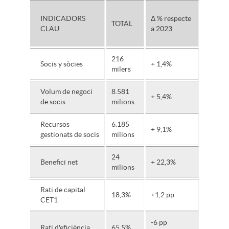
INDICADORS
Δ % respecte
TOTAL
CLAU
a 2023
216
Socis y sòcies
+ 1,4%
milers
Volum de negoci
8.581
+ 5,4%
de socis
milions
Recursos
6.185
+ 9,1%
gestionats de socis
milions
24
Benefici net
+ 22,3%
milions
Rati de capital
18,3%
+1,2 pp
CET1
-6 pp
Rati d'eficiència
65,5%