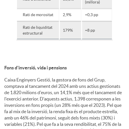
(millora)
Rati de morositat
2,9%
+0,3 pp
Rati de liquiditat
179%
+8 pp
estructural
Fons d'inversió, vida i pensions
Caixa Enginyers Gestió, la gestora de fons del Grup,
comptava al tancament del 2024 amb uns actius gestionats
de 1.820 milions d'euros, un 14,1% més que el tancament de
l'exercici anterior. D'aquests actius, 1.398 corresponen a les
inversions en fons propis (un 28% més que el 2023). Pel que
fa al mix de la inversió, la renda fixa és el producte estrella,
amb un 46% del patrimoni, seguit dels fons mixts (30%) i
variables (21%). Pel que fa a la seva rendibilitat, el 75% de la