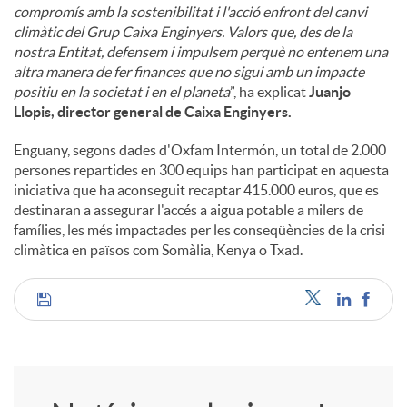
compromís amb la sostenibilitat i l'acció enfront del canvi
climàtic del Grup Caixa Enginyers. Valors que, des de la
nostra Entitat, defensem i impulsem perquè no entenem una
altra manera de fer finances que no sigui amb un impacte
positiu en la societat i en el planeta
”, ha explicat
Juanjo
Llopis, director general de Caixa Enginyers.
Enguany, segons dades d'Oxfam Intermón, un total de 2.000
persones repartides en 300 equips han participat en aquesta
iniciativa que ha aconseguit recaptar 415.000 euros, que es
destinaran a assegurar l'accés a aigua potable a milers de
famílies, les més impactades per les conseqüències de la crisi
climàtica en països com Somàlia, Kenya o Txad.
C
o