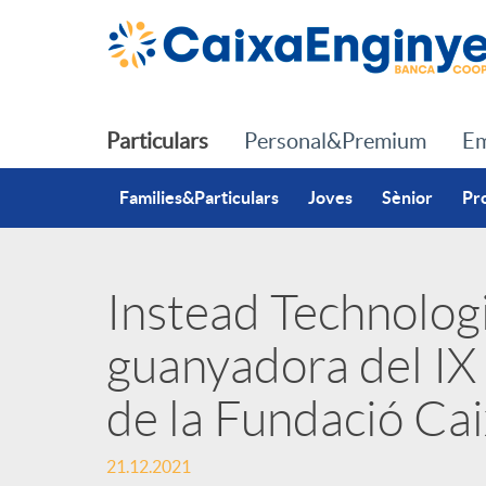
Salta al contingut principal
Particulars
Personal&Premium
Em
Families&Particulars
Joves
Sènior
Pr
Instead Technologi
P
guanyadora del I
u
de la Fundació Ca
b
21.12.2021