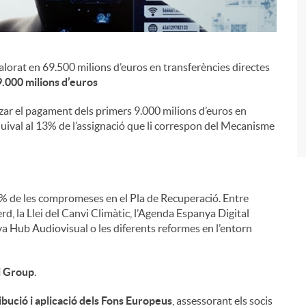
valorat en 69.500 milions d’euros en transferències directes
i
.000 milions d’euros
tzar el pagament dels primers 9.000 milions d’euros en
ival al 13% de l’assignació que li correspon del Mecanisme
,4% de les compromeses en el Pla de Recuperació. Entre
rd, la Llei del Canvi Climàtic, l’Agenda Espanya Digital
nya Hub Audiovisual o les diferents reformes en l’entorn
Fi Group
.
ibució i aplicació dels Fons Europeus
, assessorant els socis