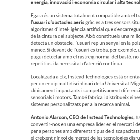
energia, innovació i economia circular i alta tecno
n
Egara és un sistema totalment compatible amb el ba
l'usuari d'obstacles aeris
gràcies a tres sensors situ
algoritmes d'intel·ligència artificial que s'encarreg
g
de la cintura del subjecte. Això constitueix una mill
detecta un obstacle, l'usuari rep un senyal en la 
mànec. Si davant de l'usuari es troba, per exemple, 
u
pugui detectar amb el rastreig normal del bastó, no
repetitius i la necessitat d'atenció contínua.
t
Localitzada a Elx, Instead Technologies està orient
per un equip multidisciplinari de la Universitat M
clínicament impactants i competitivament diferenc
s
sensorials i motors. També fabrica i distribueix eines 
sistemes personalitzats per a la recerca animal.
Antonio Alarcon, CEO de Instead Technologies,
ha
convertir-nos en una empresa líder en el mercat i d
per a persones amb diferents tipus de discapacitats
el creixent nínxol de mercat de les tecnologies dis