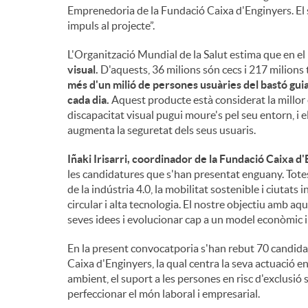
Emprenedoria de la Fundació Caixa d'Enginyers. El 
impuls al projecte”.
L'Organització Mundial de la Salut estima que en e
visual.
D'aquests, 36 milions són cecs i 217 milions
més d'un milió de persones usuàries del bastó guia 
cada dia.
Aquest producte està considerat la millor
discapacitat visual pugui moure's pel seu entorn, i 
augmenta la seguretat dels seus usuaris.
Iñaki Irisarri, coordinador de la Fundació Caixa d
les candidatures que s'han presentat enguany. Totes
de la indústria 4.0, la mobilitat sostenible i ciutats
circular i alta tecnologia. El nostre objectiu amb a
seves idees i evolucionar cap a un model econòmic i 
En la present convocatporia s'han rebut 70 candidat
Caixa d'Enginyers, la qual centra la seva actuació en
ambient, el suport a les persones en risc d'exclusió s
perfeccionar el món laboral i empresarial.