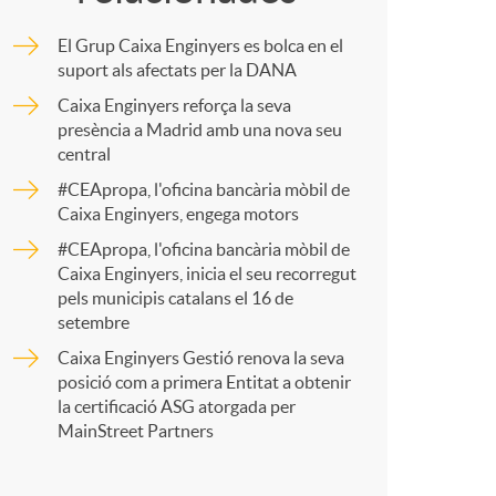
o
m
El Grup Caixa Enginyers es bolca en el
m
p
suport als afectats per la DANA
Caixa Enginyers reforça la seva
a
presència a Madrid amb una nova seu
a
central
#CEApropa, l'oficina bancària mòbil de
r
Caixa Enginyers, engega motors
#CEApropa, l'oficina bancària mòbil de
Caixa Enginyers, inicia el seu recorregut
t
pels municipis catalans el 16 de
setembre
Caixa Enginyers Gestió renova la seva
posició com a primera Entitat a obtenir
la certificació ASG atorgada per
r
MainStreet Partners