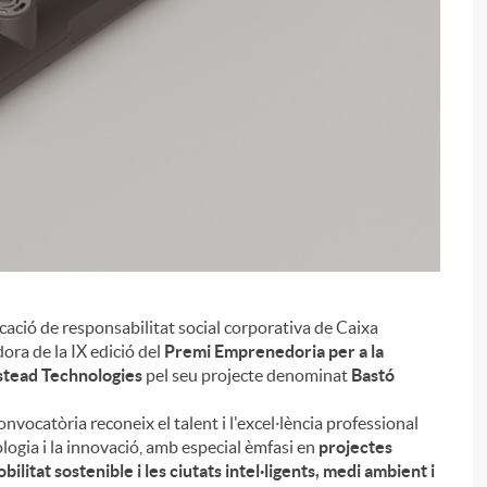
ocació de responsabilitat social corporativa de Caixa
i
ora de la IX edició del
Premi Emprenedoria per a la
stead Technologies
pel seu projecte denominat
Bastó
nvocatòria reconeix el talent i l'excel·lència professional
ologia i la innovació, amb especial èmfasi en
projectes
bilitat sostenible i les ciutats intel·ligents, medi ambient i