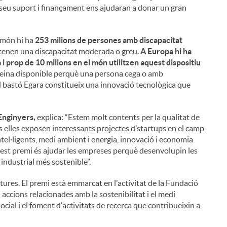
seu suport i finançament ens ajudaran a donar un gran
l món hi ha
253 milions de persones amb discapacitat
 tenen una discapacitat moderada o greu.
A Europa hi ha
i prop de 10 milions en el món utilitzen aquest dispositiu
 eina disponible perquè una persona cega o amb
el bastó Egara constitueix una innovació tecnològica que
i
'Enginyers,
explica: “Estem molt contents per la qualitat de
 elles exposen interessants projectes d’startups en el camp
 intel·ligents, medi ambient i energia, innovació i economia
quest premi és ajudar les empreses perquè desenvolupin les
l
industrial més sostenible”.
ures. El premi està emmarcat en l'activitat de la Fundació
 accions relacionades amb la sostenibilitat i el medi
ocial i el foment d'activitats de recerca que contribueixin a