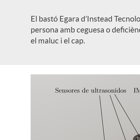
l
El bastó Egara d’Instead Tecnolo
persona amb ceguesa o deficiènci
i
el maluc i el cap.
c
a
d
o
r