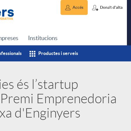
Accés
Dona't d'alta
preses
Institucions
ofessionals
Productes i serveis
es és l’startup
X Premi Emprenedoria
ixa d'Enginyers