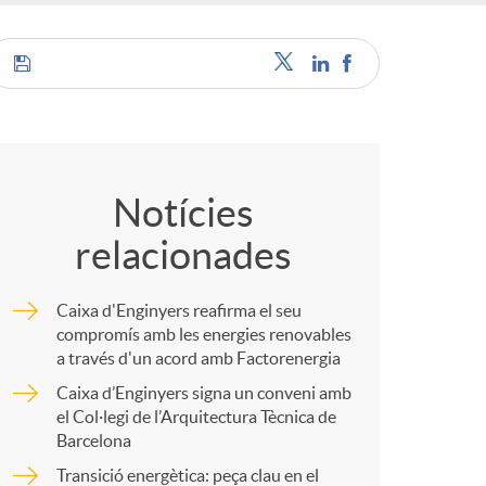
C
o
Notícies
relacionades
m
Caixa d'Enginyers reafirma el seu
p
compromís amb les energies renovables
a través d'un acord amb Factorenergia
Caixa d’Enginyers signa un conveni amb
a
el Col·legi de l’Arquitectura Tècnica de
Barcelona
r
Transició energètica: peça clau en el