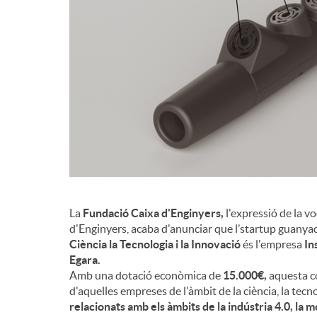
d
e
c
o
n
La
Fundació Caixa d'Enginyers,
l'expressió de la v
d'Enginyers, acaba d'anunciar que l’startup guanyad
Ciència la Tecnologia i la Innovació
és l'empresa
In
t
Egara.
Amb una dotació econòmica de
15.000€,
aquesta co
d'aquelles empreses de l'àmbit de la ciència, la tecn
i
relacionats amb els àmbits de la indústria 4.0, la mo