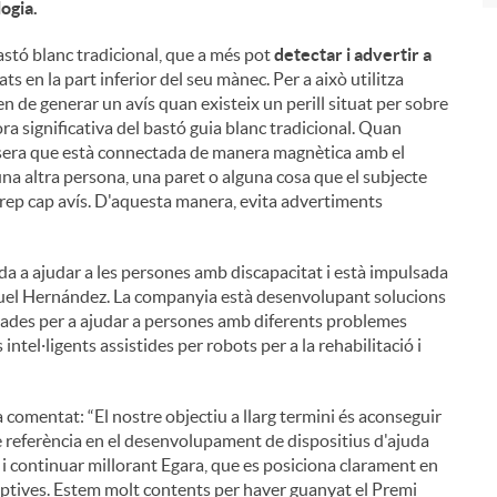
logia.
stó blanc tradicional, que a més pot
detectar i advertir a
ats en la part inferior del seu mànec. Per a això utilitza
uen de generar un avís quan existeix un perill situat per sobre
ora significativa del bastó guia blanc tradicional. Quan
polsera que està connectada de manera magnètica amb el
una altra persona, una paret o alguna cosa que el subjecte
 rep cap avís. D'aquesta manera, evita advertiments
ada a ajudar a les persones amb discapacitat i està impulsada
iguel Hernández. La companyia està desenvolupant solucions
iades per a ajudar a persones amb diferents problemes
intel·ligents assistides per robots per a la rehabilitació i
 comentat: “El nostre objectiu a llarg termini és aconseguir
e referència en el desenvolupament de dispositius d'ajuda
 i continuar millorant Egara, que es posiciona clarament en
ruptives. Estem molt contents per haver guanyat el Premi