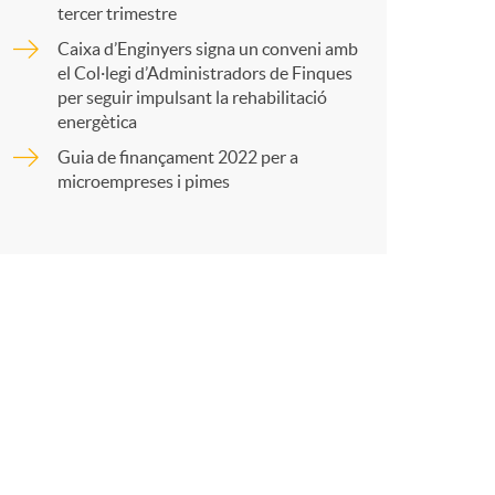
tercer trimestre
Caixa d’Enginyers signa un conveni amb
t
el Col·legi d’Administradors de Finques
per seguir impulsant la rehabilitació
energètica
Guia de finançament 2022 per a
microempreses i pimes
r
a
X
a
r