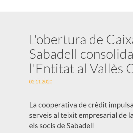
n
g
L'obertura de Caix
u
Sabadell consolida
l'Entitat al Vallès
t
02.11.2020
s
La cooperativa de crèdit impulsa
serveis al teixit empresarial de
els socis de Sabadell