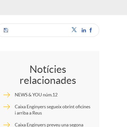
a
C
s
o
Notícies
relacionades
m
NEWS & YOU núm.12
p
Caixa Enginyers segueix obrint oficines
i arriba a Reus
a
Caixa Enginyers preveu una segona