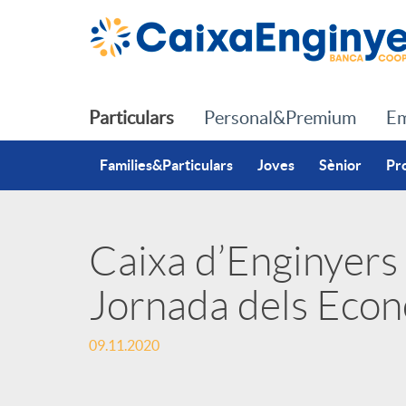
Salta al contingut principal
Particulars
Personal&Premium
Em
Families&Particulars
Joves
Sènior
Pr
Caixa d’Enginyers 
P
Jornada dels Econ
u
09.11.2020
b