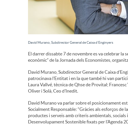
d
e
David Murano, Subdirector General de Caixa d’Enginyers
c
El darrer dissabte 7 de novembre es va celebrar la s
econòmic” de la Jornada dels Economistes, organitz
o
David Murano, Subdirector General de Caixa d’Engin
patrocinava l’Entitat i en la que també hi van partic
n
Laura Vallvé, tècnica de Qhse de Provital; Frances
Oliver i Solà, Ceo d’Inedit.
t
David Murano va parlar sobre el posicionament estra
Socialment Responsable: “Gràcies als esforços de la
productes i serveis amb criteris ambientals, socia
i
Desenvolupament Sostenible fixats per l’Agenda 20