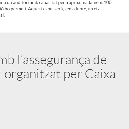
arà amb un auditori amb capacitat per a aproximadament 100
ió ho permeti. Aquest espai serà, sens dubte, un eix
i
al.
l
amb l’assegurança de
r organitzat per Caixa