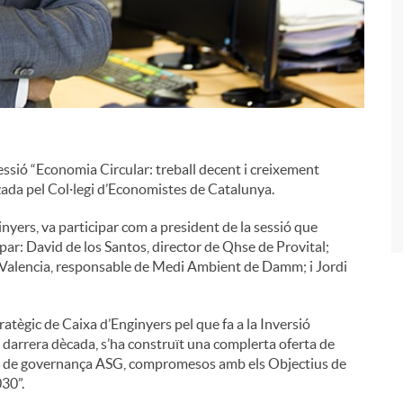
i
essió “Economia Circular: treball decent i creixement
ada pel Col·legi d’Economistes de Catalunya.
yers, va participar com a president de la sessió que
ipar: David de los Santos, director de Qhse de Provital;
c Valencia, responsable de Medi Ambient de Damm; i Jordi
tègic de Caixa d’Enginyers pel que fa a la Inversió
 darrera dècada, s’ha construït una complerta oferta de
ls i de governança ASG, compromesos amb els Objectius de
30”.