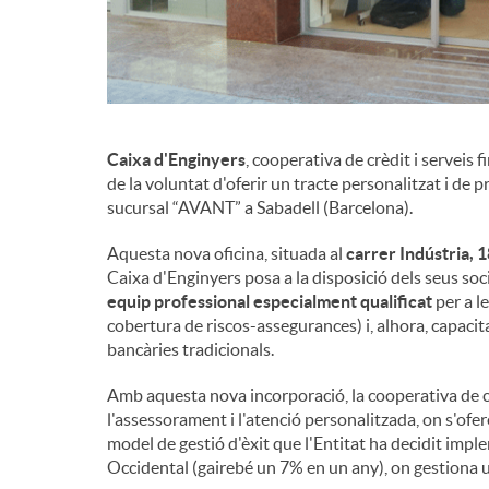
Caixa d'Enginyers
, cooperativa de crèdit i serveis 
de la voluntat d'oferir un tracte personalitzat i de p
sucursal “AVANT” a Sabadell (Barcelona).
Aquesta nova oficina, situada al
carrer Indústria, 
Caixa d'Enginyers posa a la disposició dels seus soc
equip professional especialment qualificat
per a l
cobertura de riscos-assegurances) i, alhora, capacit
bancàries tradicionals.
Amb aquesta nova incorporació, la cooperativa de c
l'assessorament i l'atenció personalitzada, on s'ofer
model de gestió d'èxit que l'Entitat ha decidit impl
Occidental (gairebé un 7% en un any), on gestiona 