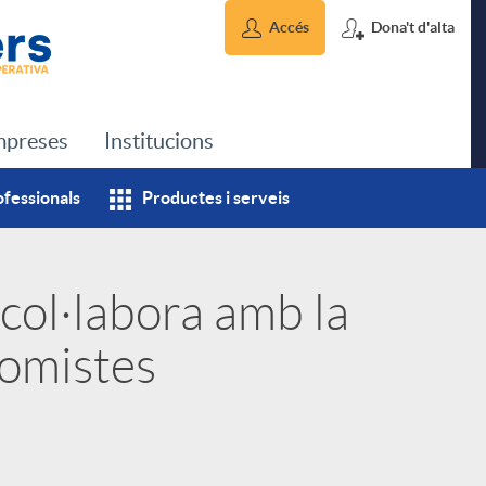
Accés
Dona't d'alta
preses
Institucions
ofessionals
Productes i serveis
col·labora amb la
omistes