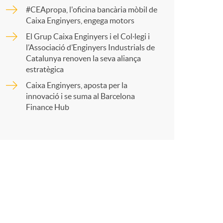
o
r
#CEApropa, l'oficina bancària mòbil de
Caixa Enginyers, engega motors
m
El Grup Caixa Enginyers i el Col·legi i
t
l’Associació d’Enginyers Industrials de
a
Catalunya renoven la seva aliança
estratègica
Caixa Enginyers, aposta per la
innovació i se suma al Barcelona
r
Finance Hub
a
X
a