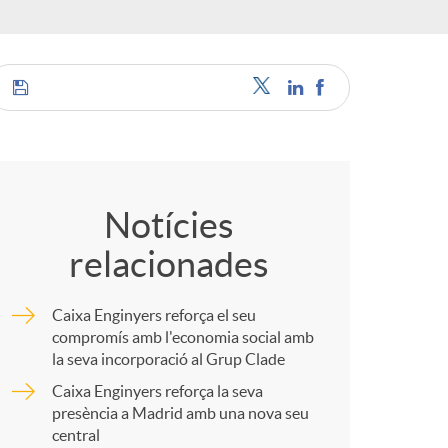
o
r
d
C
'
o
Notícies
i
relacionades
m
d
Caixa Enginyers reforça el seu
p
compromís amb l'economia social amb
la seva incorporació al Grup Clade
i
Caixa Enginyers reforça la seva
a
presència a Madrid amb una nova seu
central