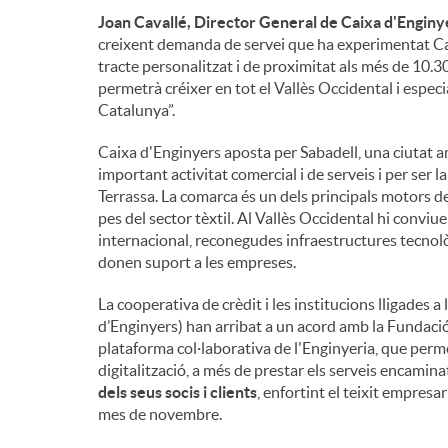
Joan Cavallé, Director General de Caixa d'Enginy
creixent demanda de servei que ha experimentat Caixa
tracte personalitzat i de proximitat als més de 10.
permetrà créixer en tot el Vallès Occidental i espe
Catalunya”.
Caixa d'Enginyers aposta per Sabadell, una ciutat 
important activitat comercial i de serveis i per ser 
Terrassa. La comarca és un dels principals motors d
pes del sector tèxtil. Al Vallès Occidental hi convi
internacional, reconegudes infraestructures tecnolò
donen suport a les empreses.
La cooperativa de crèdit i les institucions lligades 
d’Enginyers) han arribat a un acord amb la Fundació
plataforma col·laborativa de l'Enginyeria, que permet
digitalització, a més de prestar els serveis encamina
dels seus socis i clients
, enfortint el teixit empresar
mes de novembre.