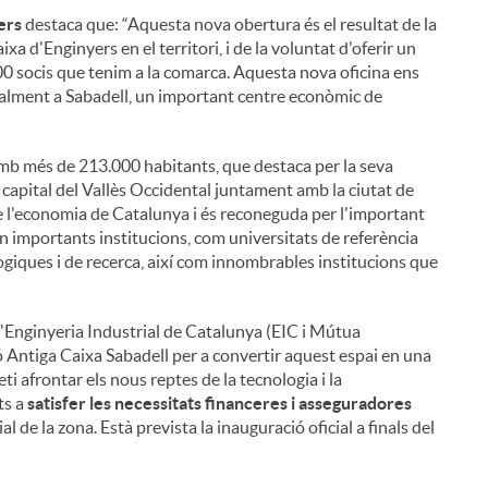
ers
destaca que: “Aquesta nova obertura és el resultat de la
 d'Enginyers en el territori, i de la voluntat d'oferir un
300 socis que tenim a la comarca. Aquesta nova oficina ens
cialment a Sabadell, un important centre econòmic de
amb més de 213.000 habitants, que destaca per la seva
la capital del Vallès Occidental juntament amb la ciutat de
e l'economia de Catalunya i és reconeguda per l'important
uen importants institucions, com universitats de referència
giques i de recerca, així com innombrables institucions que
a l'Enginyeria Industrial de Catalunya (EIC i Mútua
 Antiga Caixa Sabadell per a convertir aquest espai en una
i afrontar els nous reptes de la tecnologia i la
ts a
satisfer les necessitats financeres i asseguradores
ial de la zona. Està prevista la inauguració oficial a finals del