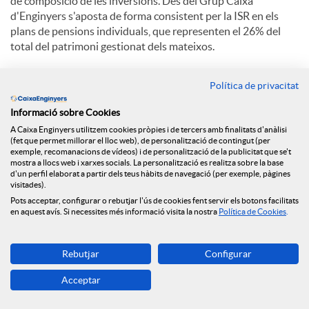
de composició de les inversions. Des del Grup Caixa
d'Enginyers s'aposta de forma consistent per la ISR en els
plans de pensions individuals, que representen el 26% del
total del patrimoni gestionat dels mateixos.
El
Fons de Inversió Fonengin ISR
és l'únic fons nacional en
Política de privacitat
aconseguir la certificació. Es tracta d'un producte que
promou les Inversions Socialment Responsables integrant
Informació sobre Cookies
criteris mediambientals, socials i de govern corporatiu,
A Caixa Enginyers utilitzem cookies pròpies i de tercers amb finalitats d'anàlisi
afavorint així les inversions sostenibles a llarg termini.
(fet que permet millorar el lloc web), de personalització de contingut (per
exemple, recomanacions de vídeos) i de personalització de la publicitat que se't
mostra a llocs web i xarxes socials. La personalització es realitza sobre la base
Tant el Pla de Pensions Global Sustainability ISR com el Fons
d'un perfil elaborat a partir dels teus hàbits de navegació (per exemple, pàgines
de Inversió Fonengin ISR estan adherits als Principis de la
visitades).
Inversió Responsable de les Nacions Unides (PRI).
Pots acceptar, configurar o rebutjar l'ús de cookies fent servir els botons facilitats
en aquest avís. Si necessites més informació visita la nostra
Política de Cookies
.
Certificat del Pla de Pensions Global Sustainability ISR.
Certificat del Fons d'Inversió Fonengin ISR.
Rebutjar
Configurar
Acceptar