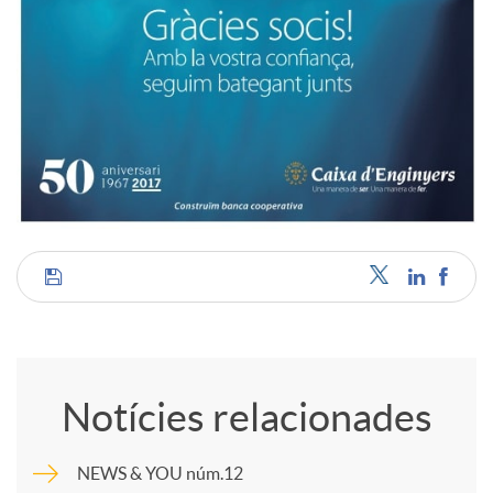
C
o
Notícies relacionades
m
NEWS & YOU núm.12