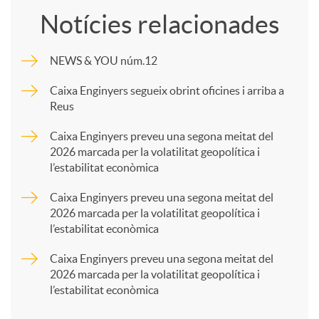
Notícies relacionades
m
NEWS & YOU núm.12
p
Caixa Enginyers segueix obrint oficines i arriba a
Reus
a
Caixa Enginyers preveu una segona meitat del
2026 marcada per la volatilitat geopolítica i
l’estabilitat econòmica
r
Caixa Enginyers preveu una segona meitat del
2026 marcada per la volatilitat geopolítica i
t
l’estabilitat econòmica
Caixa Enginyers preveu una segona meitat del
i
2026 marcada per la volatilitat geopolítica i
l’estabilitat econòmica
r