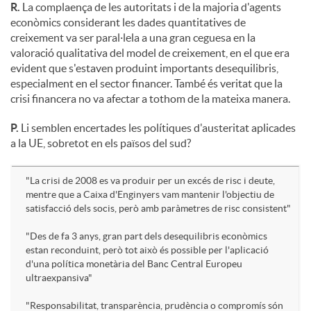
R.
La complaença de les autoritats i de la majoria d'agents
econòmics considerant les dades quantitatives de
creixement va ser paral·lela a una gran ceguesa en la
valoració qualitativa del model de creixement, en el que era
evident que s'estaven produint importants desequilibris,
especialment en el sector financer. També és veritat que la
crisi financera no va afectar a tothom de la mateixa manera.
P.
Li semblen encertades les polítiques d'austeritat aplicades
a la UE, sobretot en els països del sud?
"La crisi de 2008 es va produir per un excés de risc i deute,
mentre que a Caixa d'Enginyers vam mantenir l'objectiu de
satisfacció dels socis, però amb paràmetres de risc consistent"
"Des de fa 3 anys, gran part dels desequilibris econòmics
estan reconduint, però tot això és possible per l'aplicació
d'una política monetària del Banc Central Europeu
ultraexpansiva"
"Responsabilitat, transparència, prudència o compromís són