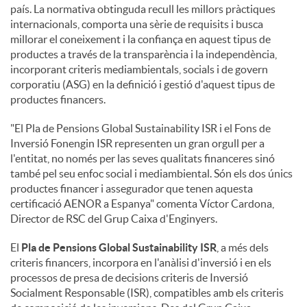
país. La normativa obtinguda recull les millors pràctiques
internacionals, comporta una sèrie de requisits i busca
millorar el coneixement i la confiança en aquest tipus de
productes a través de la transparència i la independència,
incorporant criteris mediambientals, socials i de govern
corporatiu (ASG) en la definició i gestió d'aquest tipus de
productes financers.
"El Pla de Pensions Global Sustainability ISR i el Fons de
Inversió Fonengin ISR representen un gran orgull per a
l'entitat, no només per las seves qualitats financeres sinó
també pel seu enfoc social i mediambiental. Són els dos únics
productes financer i assegurador que tenen aquesta
certificació AENOR a Espanya" comenta Víctor Cardona,
Director de RSC del Grup Caixa d'Enginyers.
El
Pla de Pensions Global Sustainability ISR
, a més dels
criteris financers, incorpora en l'anàlisi d'inversió i en els
processos de presa de decisions criteris de Inversió
Socialment Responsable (ISR), compatibles amb els criteris