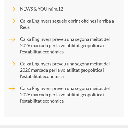
m
NEWS & YOU núm.12
p
Caixa Enginyers segueix obrint oficines i arriba a
Reus
a
Caixa Enginyers preveu una segona meitat del
2026 marcada per la volatilitat geopolítica i
l’estabilitat econòmica
r
Caixa Enginyers preveu una segona meitat del
2026 marcada per la volatilitat geopolítica i
t
l’estabilitat econòmica
Caixa Enginyers preveu una segona meitat del
i
2026 marcada per la volatilitat geopolítica i
l’estabilitat econòmica
r