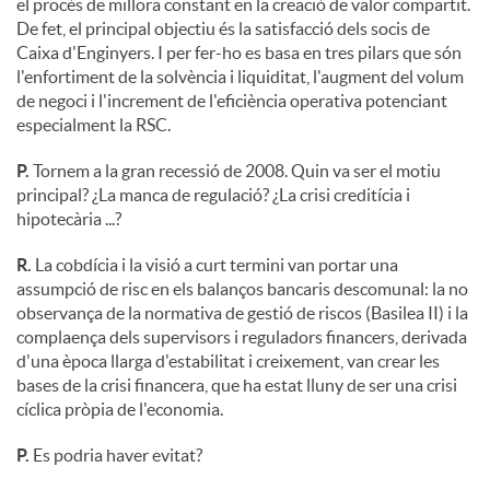
el procés de millora constant en la creació de valor compartit.
De fet, el principal objectiu és la satisfacció dels socis de
Caixa d'Enginyers. I per fer-ho es basa en tres pilars que són
l'enfortiment de la solvència i liquiditat, l'augment del volum
de negoci i l'increment de l'eficiència operativa potenciant
especialment la RSC.
P.
Tornem a la gran recessió de 2008. Quin va ser el motiu
principal? ¿La manca de regulació? ¿La crisi creditícia i
hipotecària ...?
R.
La cobdícia i la visió a curt termini van portar una
assumpció de risc en els balanços bancaris descomunal: la no
observança de la normativa de gestió de riscos (Basilea II) i la
complaença dels supervisors i reguladors financers, derivada
d'una època llarga d'estabilitat i creixement, van crear les
bases de la crisi financera, que ha estat lluny de ser una crisi
cíclica pròpia de l'economia.
P.
Es podria haver evitat?