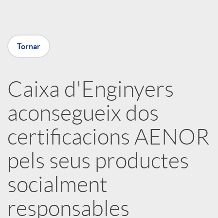
a
X
Tornar
a
Caixa d'Enginyers
r
aconsegueix dos
x
certificacions AENOR
e
pels seus productes
socialment
s
responsables