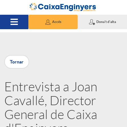
Salta al contingut principal
Accés
Dona't d'alta
P
Tornar
u
Entrevista a Joan
b
Cavallé, Director
l
General de Caixa
i