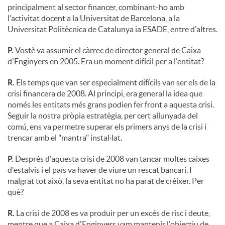
principalment al sector financer, combinant-ho amb
l'activitat docent a la Universitat de Barcelona, a la
Universitat Politècnica de Catalunya ia ESADE, entre d'altres.
P.
Vostè va assumir el càrrec de director general de Caixa
d'Enginyers en 2005. Era un moment difícil per a l'entitat?
R.
Els temps que van ser especialment difícils van ser els de la
crisi financera de 2008. Al principi, era general la idea que
només les entitats més grans podien fer front a aquesta crisi.
Seguir la nostra pròpia estratègia, per cert allunyada del
comú, ens va permetre superar els primers anys de la crisi i
trencar amb el "mantra" instal·lat.
P.
Després d'aquesta crisi de 2008 van tancar moltes caixes
d'estalvis i el país va haver de viure un rescat bancari. I
malgrat tot això, la seva entitat no ha parat de créixer. Per
què?
R.
La crisi de 2008 es va produir per un excés de risc i deute,
mentre que a Caixa d'Enginyers vam mantenir l'objectiu de