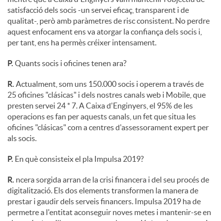
satisfacció dels socis -un servei eficaç, transparent i de
qualitat-, però amb paràmetres de risc consistent. No perdre
aquest enfocament ens va atorgar la confiança dels socis i,
per tant, ens ha permès créixer intensament.
P.
Quants socis i oficines tenen ara?
R.
Actualment, som uns 150.000 socis i operem a través de
25 oficines "clásicas" i dels nostres canals web i Mobile, que
presten servei 24 * 7. A Caixa d'Enginyers, el 95% de les
operacions es fan per aquests canals, un fet que situa les
oficines "clásicas" com a centres d'assessorament expert per
als socis.
P.
En què consisteix el pla Impulsa 2019?
R.
ncera sorgida arran de la crisi financera i del seu procés de
digitalització. Els dos elements transformen la manera de
prestar i gaudir dels serveis financers. Impulsa 2019 ha de
permetre a l'entitat aconseguir noves metes i mantenir-se en