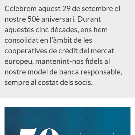
Celebrem aquest 29 de setembre el
S
nostre 50è aniversari. Durant
aquestes cinc dècades, ens hem
o
consolidat en l'àmbit de les
cooperatives de crèdit del mercat
c
europeu, mantenint-nos fidels al
nostre model de banca responsable,
i
sempre al costat dels socis.
a
l
s