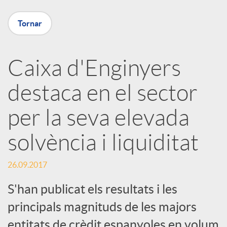
X
Tornar
a
Caixa d'Enginyers
r
destaca en el sector
x
per la seva elevada
e
solvència i liquiditat
26.09.2017
s
S'han publicat els resultats i les
S
principals magnituds de les majors
entitats de crèdit espanyoles en volum