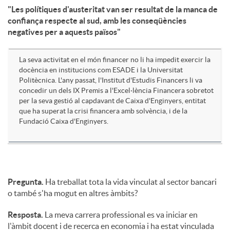
"Les polítiques d'austeritat van ser resultat de la manca de
confiança respecte al sud, amb les conseqüències
u
negatives per a aquests països"
t
La seva activitat en el món financer no li ha impedit exercir la
docència en institucions com ESADE i la Universitat
Politècnica. L'any passat, l'Institut d'Estudis Financers li va
s
concedir un dels IX Premis a l'Excel·lència Financera sobretot
per la seva gestió al capdavant de Caixa d'Enginyers, entitat
que ha superat la crisi financera amb solvència, i de la
Fundació Caixa d'Enginyers.
Pregunta.
Ha treballat tota la vida vinculat al sector bancari
o també s'ha mogut en altres àmbits?
Resposta.
La meva carrera professional es va iniciar en
l'àmbit docent i de recerca en economia i ha estat vinculada