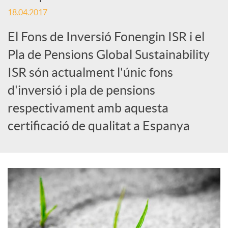
S
18.04.2017
o
El Fons de Inversió Fonengin ISR i el
Pla de Pensions Global Sustainability
c
ISR són actualment l'únic fons
d'inversió i pla de pensions
i
respectivament amb aquesta
certificació de qualitat a Espanya
a
l
s