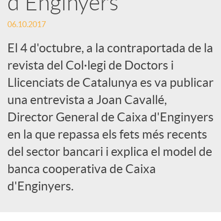
d'Enginyers
c
06.10.2017
El 4 d'octubre, a la contraportada de la
a
revista del Col·legi de Doctors i
Llicenciats de Catalunya es va publicar
d
una entrevista a Joan Cavallé,
Director General de Caixa d'Enginyers
o
en la que repassa els fets més recents
r
del sector bancari i explica el model de
banca cooperativa de Caixa
d
d'Enginyers.
e