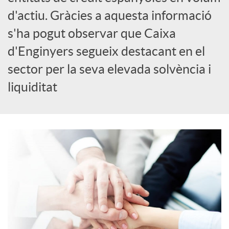
o
d'actiu. Gràcies a aquesta informació
s'ha pogut observar que Caixa
c
d'Enginyers segueix destacant en el
sector per la seva elevada solvència i
i
liquiditat
a
l
s