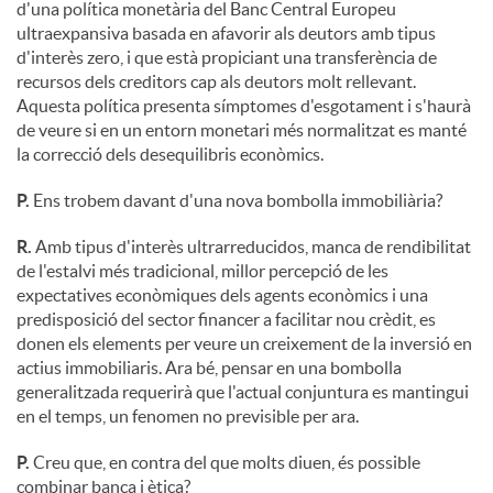
d'una política monetària del Banc Central Europeu
ultraexpansiva basada en afavorir als deutors amb tipus
d'interès zero, i que està propiciant una transferència de
recursos dels creditors cap als deutors molt rellevant.
Aquesta política presenta símptomes d'esgotament i s'haurà
de veure si en un entorn monetari més normalitzat es manté
la correcció dels desequilibris econòmics.
P.
Ens trobem davant d'una nova bombolla immobiliària?
R.
Amb tipus d'interès ultrarreducidos, manca de rendibilitat
de l'estalvi més tradicional, millor percepció de les
expectatives econòmiques dels agents econòmics i una
predisposició del sector financer a facilitar nou crèdit, es
donen els elements per veure un creixement de la inversió en
actius immobiliaris. Ara bé, pensar en una bombolla
generalitzada requerirà que l'actual conjuntura es mantingui
en el temps, un fenomen no previsible per ara.
P.
Creu que, en contra del que molts diuen, és possible
combinar banca i ètica?