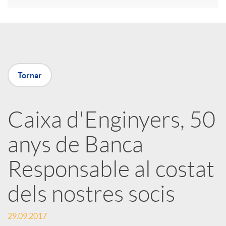
a
X
Tornar
a
Caixa d'Enginyers, 50
r
anys de Banca
x
Responsable al costat
e
dels nostres socis
29.09.2017
s