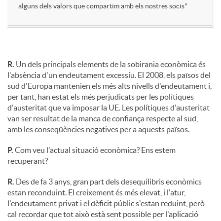
alguns dels valors que compartim amb els nostres socis"
R.
Un dels principals elements de la sobirania econòmica és
l'absència d'un endeutament excessiu. El 2008, els països del
sud d'Europa mantenien els més alts nivells d'endeutament i,
per tant, han estat els més perjudicats per les polítiques
d'austeritat que va imposar la UE. Les polítiques d'austeritat
van ser resultat de la manca de confiança respecte al sud,
amb les conseqüències negatives per a aquests països.
P.
Com veu l'actual situació econòmica? Ens estem
recuperant?
R.
Des de fa 3 anys, gran part dels desequilibris econòmics
estan reconduint. El creixement és més elevat, i l'atur,
l'endeutament privat i el dèficit públic s'estan reduint, però
cal recordar que tot això està sent possible per l'aplicació