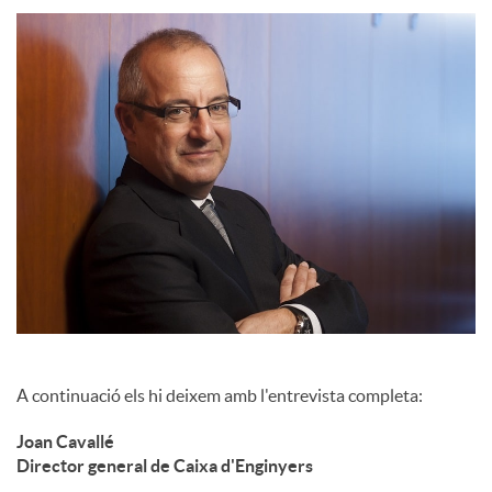
c
o
n
t
i
A continuació els hi deixem amb l'entrevista completa:
n
Joan Cavallé
Director general de Caixa d'Enginyers
g