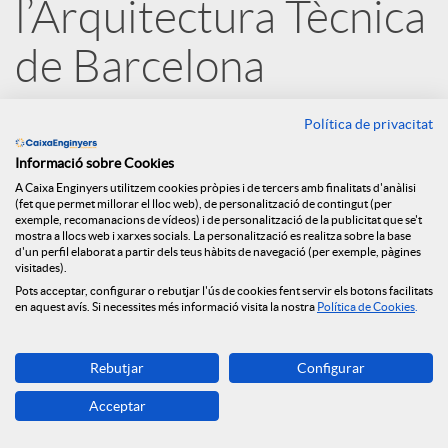
l’Arquitectura Tècnica
e
de Barcelona
s
12.09.2022
Política de privacitat
Amb aquest conveni, lligat a les ajudes
Informació sobre Cookies
S
dels Fons Next Generation EU i a
A Caixa Enginyers utilitzem cookies pròpies i de tercers amb finalitats d'anàlisi
(fet que permet millorar el lloc web), de personalització de contingut (per
exemple, recomanacions de vídeos) i de personalització de la publicitat que se't
través del Préstec ECO Rehabilita,
o
mostra a llocs web i xarxes socials. La personalització es realitza sobre la base
d'un perfil elaborat a partir dels teus hàbits de navegació (per exemple, pàgines
Caixa d’Enginyers reafirma el seu
visitades).
compromís amb la promoció de la
Pots acceptar, configurar o rebutjar l'ús de cookies fent servir els botons facilitats
c
en aquest avís. Si necessites més informació visita la nostra
Política de Cookies
.
rehabilitació energètica i la seva
i
aposta per un món més sostenible. En
Rebutjar
Configurar
el marc d’aquesta col·laboració,
Acceptar
a
ambdues entitats facilitaran el