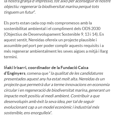
la nostra granja d'impressió, tot això per aconseguir el nostre
objectiu: regenerar la biodiversitat marina perquè tots
tinguem un futur
”.
Els ports estan cada cop més compromesos amb la
sostenibilitat ambiental i el compliment dels ODS 2030
(Objectius de Desenvolupament Sostenible 9, 13 i 14). En
aquest sentit, Nereidas ofereix un projecte plausible i
assumible pel port per poder complir aquests requisits i a
més regenerar ambientalment les seves aigües a mitjà i llarg
termini.
Iñaki Irisarri, coordinador de la Fundació Caixa
d'Enginyers
, comena que “
la qualitat de les candidatures
presentades aquest any ha estat molt alta. Nereidas és un
projecte que permetrà dur a terme innovacions en economia
circular i en regeneració de biodiversitat marina, generant un
impacte molt positiu al medi ambient. Contribuir a que
desenvolupin amb èxit la seva idea, per tal de seguir
evolucionant cap a un model econòmic i industrial més
sostenible, ens enorgulleix
”.