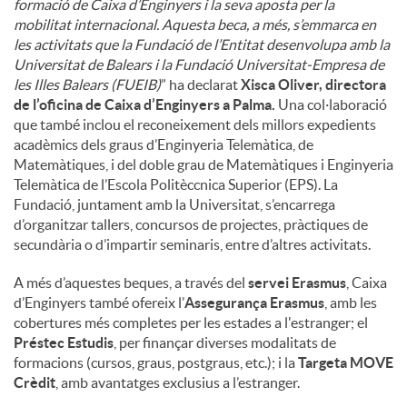
formació de Caixa d’Enginyers i la seva aposta per la
mobilitat internacional. Aquesta beca, a més, s’emmarca en
les activitats que la Fundació de l’Entitat desenvolupa amb la
Universitat de Balears i la Fundació Universitat-Empresa de
les Illes Balears (FUEIB)
” ha declarat
Xisca Oliver, directora
de l’oficina de Caixa d’Enginyers a Palma.
Una col·laboració
que també inclou el reconeixement dels millors expedients
acadèmics dels graus d’Enginyeria Telemàtica, de
Matemàtiques, i del doble grau de Matemàtiques i Enginyeria
Telemàtica de l’Escola Politèccnica Superior (EPS). La
Fundació, juntament amb la Universitat, s’encarrega
d’organitzar tallers, concursos de projectes, pràctiques de
secundària o d’impartir seminaris, entre d’altres activitats.
A més d’aquestes beques, a través del
servei Erasmus
, Caixa
d’Enginyers també ofereix l’
Assegurança Erasmus
, amb les
cobertures més completes per les estades a l'estranger; el
Préstec Estudis
, per finançar diverses modalitats de
formacions (cursos, graus, postgraus, etc.); i la
Targeta MOVE
Crèdit
, amb avantatges exclusius a l’estranger.