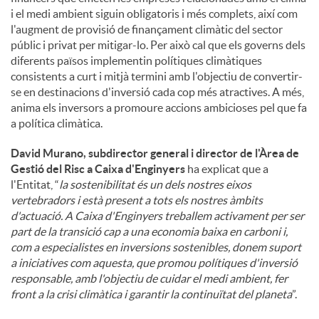
i el medi ambient siguin obligatoris i més complets, així com
l'augment de provisió de finançament climàtic del sector
públic i privat per mitigar-lo. Per això cal que els governs dels
diferents països implementin polítiques climàtiques
consistents a curt i mitjà termini amb l'objectiu de convertir-
se en destinacions d'inversió cada cop més atractives. A més,
anima els inversors a promoure accions ambicioses pel que fa
a política climàtica.
David Murano, subdirector general i director de l'Àrea de
Gestió del Risc a Caixa d'Enginyers
ha explicat que a
l'Entitat, “
la sostenibilitat és un dels nostres eixos
vertebradors i està present a tots els nostres àmbits
d'actuació. A Caixa d'Enginyers treballem activament per ser
part de la transició cap a una economia baixa en carboni i,
com a especialistes en inversions sostenibles, donem suport
a iniciatives com aquesta, que promou polítiques d'inversió
responsable, amb l'objectiu de cuidar el medi ambient, fer
front a la crisi climàtica i garantir la continuïtat del planeta
”.