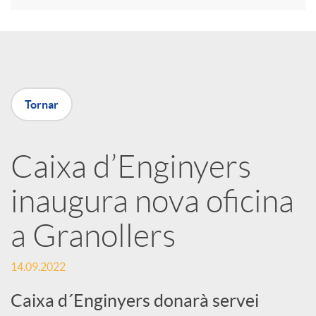
r
a
Tornar
X
a
Caixa d’Enginyers
inaugura nova oficina
r
a Granollers
x
14.09.2022
e
Caixa d´Enginyers donarà servei