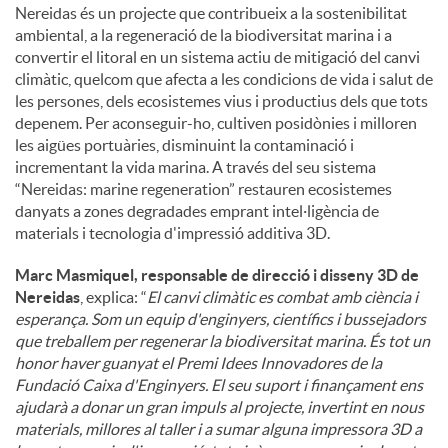
Nereidas és un projecte que contribueix a la sostenibilitat
ambiental, a la regeneració de la biodiversitat marina i a
convertir el litoral en un sistema actiu de mitigació del canvi
climàtic, quelcom que afecta a les condicions de vida i salut de
les persones, dels ecosistemes vius i productius dels que tots
depenem. Per aconseguir-ho, cultiven posidònies i milloren
les aigües portuàries, disminuint la contaminació i
incrementant la vida marina. A través del seu sistema
“Nereidas: marine regeneration” restauren ecosistemes
danyats a zones degradades emprant intel·ligència de
materials i tecnologia d'impressió additiva 3D.
Marc Masmiquel, responsable de direcció i disseny 3D de
Nereidas
, explica: “
El canvi climàtic es combat amb ciència i
esperança. Som un equip d'enginyers, científics i bussejadors
que treballem per regenerar la biodiversitat marina. És tot un
honor haver guanyat el Premi Idees Innovadores de la
Fundació Caixa d'Enginyers. El seu suport i finançament ens
ajudarà a donar un gran impuls al projecte, invertint en nous
materials, millores al taller i a sumar alguna impressora 3D a