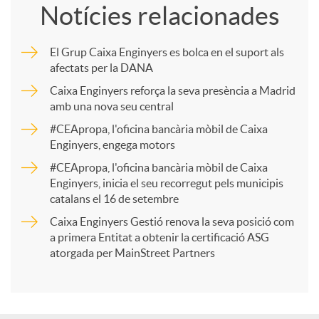
Notícies relacionades
m
El Grup Caixa Enginyers es bolca en el suport als
afectats per la DANA
p
Caixa Enginyers reforça la seva presència a Madrid
amb una nova seu central
a
#CEApropa, l'oficina bancària mòbil de Caixa
Enginyers, engega motors
r
#CEApropa, l'oficina bancària mòbil de Caixa
Enginyers, inicia el seu recorregut pels municipis
catalans el 16 de setembre
t
Caixa Enginyers Gestió renova la seva posició com
a primera Entitat a obtenir la certificació ASG
i
atorgada per MainStreet Partners
r