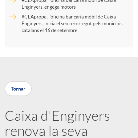
#CEApropa, l'oficina bancària mòbil de Caixa
Enginyers, engega motors
t
#CEApropa, l'oficina bancària mòbil de Caixa
Enginyers, inicia el seu recorregut pels municipis
catalans el 16 de setembre
i
r
a
Tornar
X
a
Caixa d'Enginyers
renova la seva
r