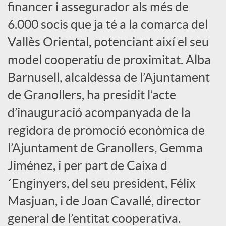
financer i assegurador als més de
s
6.000 socis que ja té a la comarca del
Vallès Oriental, potenciant així el seu
S
model cooperatiu de proximitat. Alba
Barnusell, alcaldessa de l’Ajuntament
o
de Granollers, ha presidit l’acte
c
d’inauguració acompanyada de la
regidora de promoció econòmica de
i
l’Ajuntament de Granollers, Gemma
Jiménez, i per part de Caixa d
a
´Enginyers, del seu president, Félix
Masjuan, i de Joan Cavallé, director
l
general de l’entitat cooperativa.