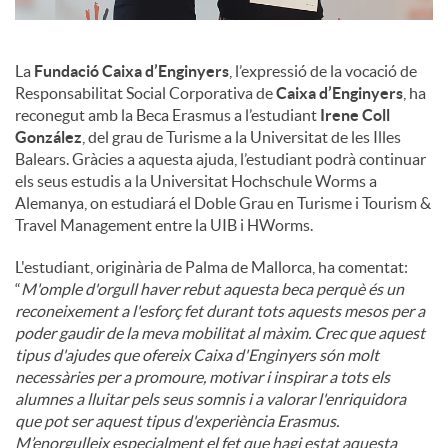
La
Fundació Caixa d’Enginyers
, l’expressió de la vocació de
Responsabilitat Social Corporativa de
Caixa d’Enginyers
, ha
reconegut amb la Beca Erasmus a l’estudiant
Irene Coll
González
, del grau de Turisme a la Universitat de les Illes
Balears. Gràcies a aquesta ajuda, l’estudiant podrà continuar
els seus estudis a la Universitat Hochschule Worms a
Alemanya, on estudiará el Doble Grau en Turisme i Tourism &
Travel Management entre la UIB i HWorms.
L'estudiant, originària de Palma de Mallorca, ha comentat:
“
M'omple d'orgull haver rebut aquesta beca perquè és un
reconeixement a l'esforç fet durant tots aquests mesos per a
poder gaudir de la meva mobilitat al màxim. Crec que aquest
tipus d'ajudes que ofereix Caixa d'Enginyers són molt
necessàries per a promoure, motivar i inspirar a tots els
alumnes a lluitar pels seus somnis i a valorar l'enriquidora
que pot ser aquest tipus d'experiència Erasmus.
M’enorgulleix especialment el fet que hagi estat aquesta