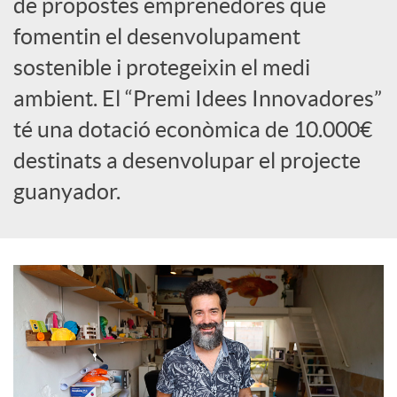
de propostes emprenedores que
fomentin el desenvolupament
c
sostenible i protegeixin el medi
o
ambient. El “Premi Idees Innovadores”
té una dotació econòmica de 10.000€
n
destinats a desenvolupar el projecte
guanyador.
t
i
n
g