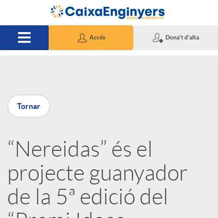
Salta al contingut principal
Accés
Dona't d'alta
P
Tornar
u
“Nereidas” és el
b
projecte guanyador
l
de la 5ª edició del
i