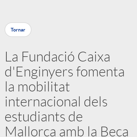
a
Tornar
X
a
La Fundació Caixa
d'Enginyers fomenta
r
la mobilitat
x
internacional dels
e
estudiants de
Mallorca amb la Beca
s