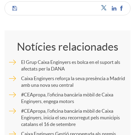
C
o
Notícies relacionades
m
El Grup Caixa Enginyers es bolca en el suport als
afectats per la DANA
p
Caixa Enginyers reforça la seva presència a Madrid
amb una nova seu central
a
#CEApropa, l'oficina bancària mòbil de Caixa
Enginyers, engega motors
r
#CEApropa, l'oficina bancària mòbil de Caixa
Enginyers, inicia el seu recorregut pels municipis
catalans el 16 de setembre
t
Caixa Enginyers Gestió reconeguda als premis