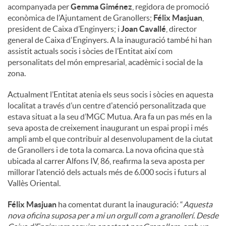
acompanyada per
Gemma Giménez
, regidora de promoció
econòmica de l’Ajuntament de Granollers;
Félix Masjuan
,
president de Caixa d’Enginyers; i
Joan Cavallé
, director
general de Caixa d'Enginyers. A la inauguració també hi han
assistit actuals socis i sòcies de l’Entitat així com
personalitats del món empresarial, acadèmic i social de la
zona.
Actualment l’Entitat atenia els seus socis i sòcies en aquesta
localitat a través d’un centre d'atenció personalitzada que
estava situat a la seu d’MGC Mutua. Ara fa un pas més en la
seva aposta de creixement inaugurant un espai propi i més
ampli amb el que contribuir al desenvolupament de la ciutat
de Granollers i de tota la comarca. La nova oficina que stà
ubicada al carrer Alfons IV, 86, reafirma la seva aposta per
millorar l’atenció dels actuals més de 6.000 socis i futurs al
Vallès Oriental.
Félix Masjuan
ha comentat durant la inauguració: “
Aquesta
nova oficina suposa per a mi un orgull com a granollerí. Desde