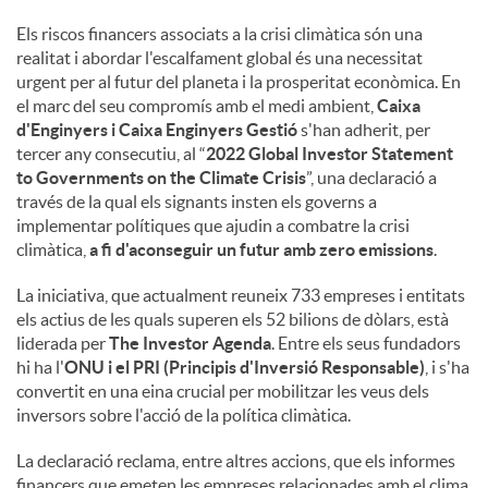
Els riscos financers associats a la crisi climàtica són una
realitat i abordar l'escalfament global és una necessitat
urgent per al futur del planeta i la prosperitat econòmica. En
el marc del seu compromís amb el medi ambient,
Caixa
d'Enginyers i Caixa Enginyers Gestió
s'han adherit, per
tercer any consecutiu, al “
2022 Global Investor Statement
to Governments on the Climate Crisis
”, una declaració a
través de la qual els signants insten els governs a
implementar polítiques que ajudin a combatre la crisi
climàtica,
a fi d'aconseguir un futur amb zero emissions
.
La iniciativa, que actualment reuneix 733 empreses i entitats
els actius de les quals superen els 52 bilions de dòlars, està
liderada per
The Investor Agenda
. Entre els seus fundadors
hi ha l'
ONU i el PRI (Principis d'Inversió Responsable)
, i s'ha
convertit en una eina crucial per mobilitzar les veus dels
inversors sobre l'acció de la política climàtica.
La declaració reclama, entre altres accions, que els informes
financers que emeten les empreses relacionades amb el clima