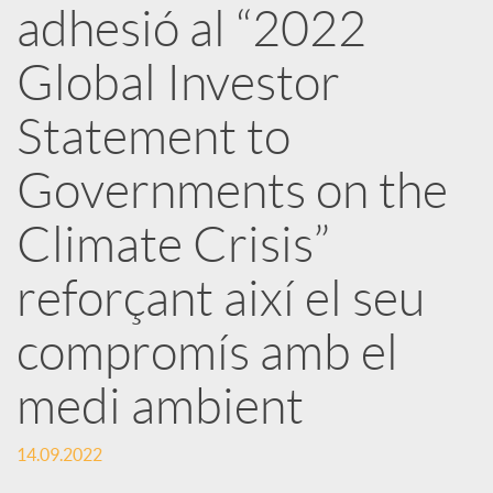
adhesió al “2022
x
Global Investor
e
Statement to
Governments on the
s
Climate Crisis”
S
reforçant així el seu
o
compromís amb el
medi ambient
c
14.09.2022
i