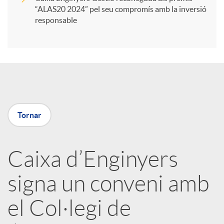
“ALAS20 2024” pel seu compromís amb la inversió
i
responsable
r
a
Tornar
X
a
Caixa d’Enginyers
signa un conveni amb
r
el Col·legi de
x