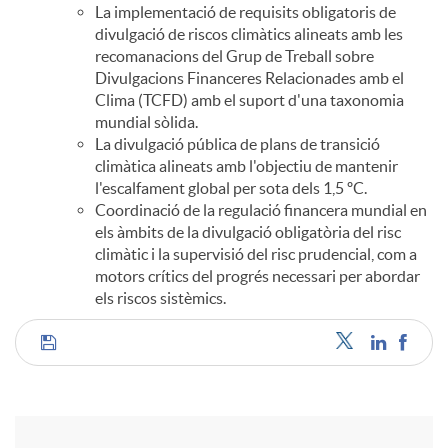
La implementació de requisits obligatoris de
divulgació de riscos climàtics alineats amb les
recomanacions del Grup de Treball sobre
Divulgacions Financeres Relacionades amb el
Clima (TCFD) amb el suport d'una taxonomia
mundial sòlida.
La divulgació pública de plans de transició
climàtica alineats amb l'objectiu de mantenir
l'escalfament global per sota dels 1,5 ºC.
Coordinació de la regulació financera mundial en
els àmbits de la divulgació obligatòria del risc
climàtic i la supervisió del risc prudencial, com a
motors crítics del progrés necessari per abordar
els riscos sistèmics.
C
o