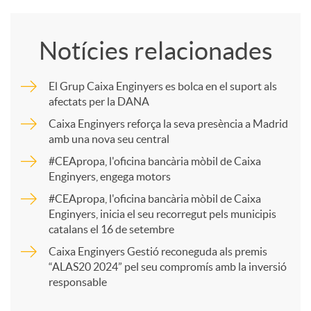
o
Notícies relacionades
m
El Grup Caixa Enginyers es bolca en el suport als
afectats per la DANA
p
Caixa Enginyers reforça la seva presència a Madrid
amb una nova seu central
a
#CEApropa, l'oficina bancària mòbil de Caixa
Enginyers, engega motors
r
#CEApropa, l'oficina bancària mòbil de Caixa
Enginyers, inicia el seu recorregut pels municipis
catalans el 16 de setembre
t
Caixa Enginyers Gestió reconeguda als premis
“ALAS20 2024” pel seu compromís amb la inversió
i
responsable