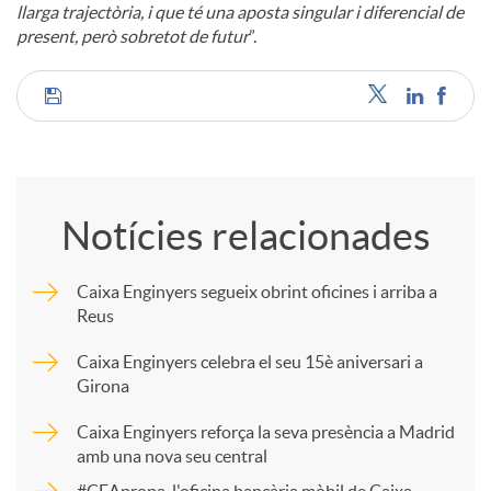
llarga trajectòria, i que té una aposta singular i diferencial de
present, però sobretot de futur
”.
C
o
Notícies relacionades
m
Caixa Enginyers segueix obrint oficines i arriba a
Reus
p
Caixa Enginyers celebra el seu 15è aniversari a
Girona
a
Caixa Enginyers reforça la seva presència a Madrid
amb una nova seu central
r