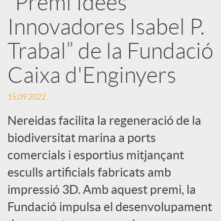
“Premi Idees
Innovadores Isabel P.
c
Trabal” de la Fundació
a
Caixa d'Enginyers
d
15.09.2022
o
Nereidas facilita la regeneració de la
biodiversitat marina a ports
r
comercials i esportius mitjançant
esculls artificials fabricats amb
d
impressió 3D. Amb aquest premi, la
Fundació impulsa el desenvolupament
e