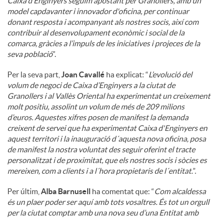
Caixa d’Enginyers seguim apostant per Granollers, amb un
model capdavanter i innovador d'oficina, per continuar
donant resposta i acompanyant als nostres socis, així com
contribuir al desenvolupament econòmic i social de la
comarca, gràcies a l’impuls de les iniciatives i projeces de la
seva població
”.
Per la seva part,
Joan Cavallé
ha explicat: “
L’evolució del
volum de negoci de Caixa d’Enginyers a la ciutat de
Granollers i al Vallès Oriental ha experimentat un creixement
molt positiu, assolint un volum de més de 209 milions
d’euros. Aquestes xifres posen de manifest la demanda
creixent de servei que ha experimentat Caixa d'Enginyers en
aquest territori i la inauguració d´aquesta nova oficina, posa
de manifest la nostra voluntat des seguir oferint el tracte
personalitzat i de proximitat, que els nostres socis i sòcies es
mereixen, com a clients i a l´hora propietaris de l´entitat.
”.
Per últim,
Alba Barnusell
ha comentat que: “
Com alcaldessa
és un plaer poder ser aquí amb tots vosaltres. És tot un orgull
per la ciutat comptar amb una nova seu d’una Entitat amb