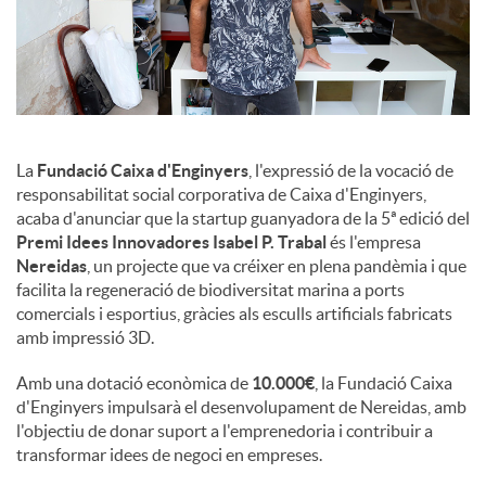
u
t
La
Fundació Caixa d'Enginyers
, l'expressió de la vocació de
s
responsabilitat social corporativa de Caixa d'Enginyers,
acaba d'anunciar que la startup guanyadora de la 5ª edició del
Premi Idees Innovadores Isabel P. Trabal
és l'empresa
Nereidas
, un projecte que va créixer en plena pandèmia i que
facilita la regeneració de biodiversitat marina a ports
comercials i esportius, gràcies als esculls artificials fabricats
amb impressió 3D.
Amb una dotació econòmica de
10.000€
, la Fundació Caixa
d'Enginyers impulsarà el desenvolupament de Nereidas, amb
l'objectiu de donar suport a l'emprenedoria i contribuir a
transformar idees de negoci en empreses.