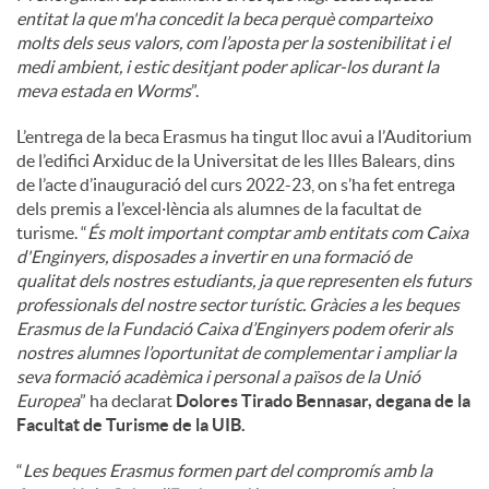
entitat la que m'ha concedit la beca perquè comparteixo
molts dels seus valors, com l’aposta per la sostenibilitat i el
medi ambient, i estic desitjant poder aplicar-los durant la
meva estada en Worms
”.
L’entrega de la beca Erasmus ha tingut lloc avui a l’Auditorium
de l’edifici Arxiduc de la Universitat de les Illes Balears, dins
de l’acte d’inauguració del curs 2022-23, on s’ha fet entrega
dels premis a l’excel·lència als alumnes de la facultat de
turisme. “
És molt important comptar amb entitats com Caixa
d'Enginyers, disposades a invertir en una formació de
qualitat dels nostres estudiants, ja que representen els futurs
professionals del nostre sector turístic. Gràcies a les beques
Erasmus de la Fundació Caixa d’Enginyers podem oferir als
nostres alumnes l’oportunitat de complementar i ampliar la
seva formació acadèmica i personal a països de la Unió
Europea
” ha declarat
Dolores Tirado Bennasar, degana de la
Facultat de Turisme de la UIB.
“
Les beques Erasmus formen part del compromís amb la