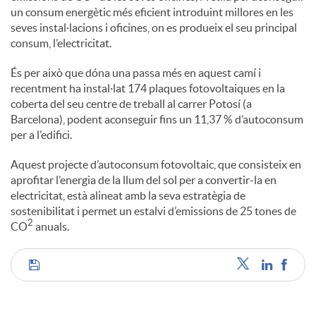
un consum energètic més eficient introduint millores en les
seves instal·lacions i oficines, on es produeix el seu principal
consum, l’electricitat.
És per això que dóna una passa més en aquest camí i
recentment ha instal·lat 174 plaques fotovoltaiques en la
coberta del seu centre de treball al carrer Potosí (a
Barcelona), podent aconseguir fins un 11,37 % d’autoconsum
per a l’edifici.
Aquest projecte d’autoconsum fotovoltaic, que consisteix en
aprofitar l’energia de la llum del sol per a convertir-la en
electricitat, està alineat amb la seva estratègia de
sostenibilitat i permet un estalvi d’emissions de 25 tones de
2
CO
anuals.
C