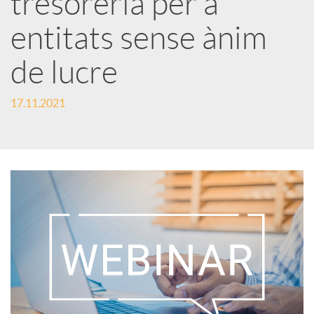
tresoreria per a
entitats sense ànim
c
de lucre
a
17.11.2021
d
o
r
d
e