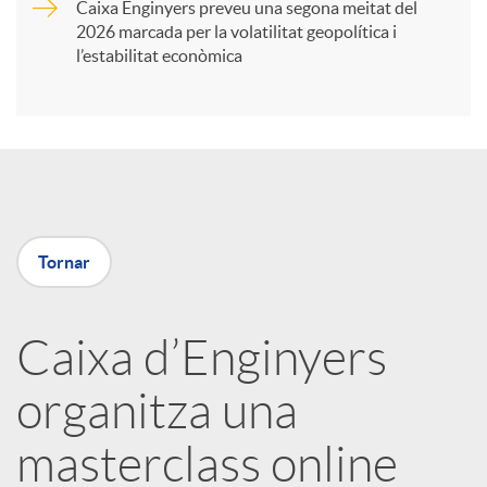
Caixa Enginyers preveu una segona meitat del
i
2026 marcada per la volatilitat geopolítica i
l’estabilitat econòmica
r
a
X
Tornar
a
Caixa d’Enginyers
r
organitza una
x
masterclass online