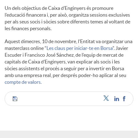
l
Un dels objectius de Caixa d’Enginyers és promoure
l’educació financera i, per això, organitza sessions exclusives
per als seus socis i sòcies sobre diferents temes al voltant de
s
les finances personals.
Aquest dimecres, 10 de novembre, l’Entitat va organitzar una
masterclass online “
Les claus per iniciar-te en Borsa
”. Javier
Escuder i Francisco José Sánchez, de l’equip de mercat de
capitals de Caixa d’Enginyers, van explicar als socis i les
sòcies assistents el procés a seguir per a invertir en Borsa
amb una empresa real, per després poder-ho aplicar al seu
compte de valors.
C
o