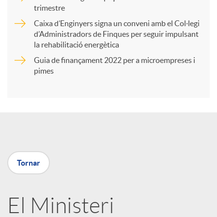
trimestre
r
Caixa d’Enginyers signa un conveni amb el Col·legi
d’Administradors de Finques per seguir impulsant
t
la rehabilitació energètica
Guia de finançament 2022 per a microempreses i
i
pimes
r
a
Tornar
X
a
El Ministeri