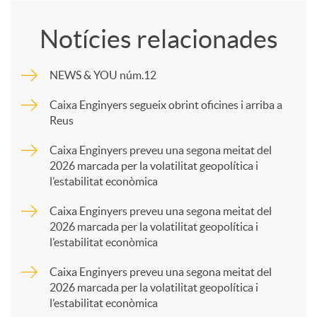
o
Notícies relacionades
m
NEWS & YOU núm.12
p
Caixa Enginyers segueix obrint oficines i arriba a
Reus
a
Caixa Enginyers preveu una segona meitat del
2026 marcada per la volatilitat geopolítica i
l’estabilitat econòmica
r
Caixa Enginyers preveu una segona meitat del
2026 marcada per la volatilitat geopolítica i
t
l’estabilitat econòmica
Caixa Enginyers preveu una segona meitat del
i
2026 marcada per la volatilitat geopolítica i
l’estabilitat econòmica