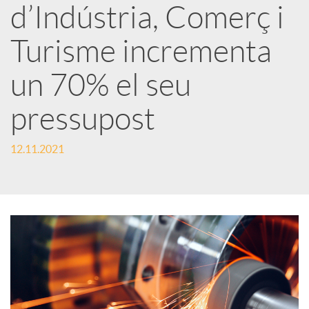
d’Indústria, Comerç i
r
Turisme incrementa
x
un 70% el seu
e
pressupost
s
12.11.2021
S
o
c