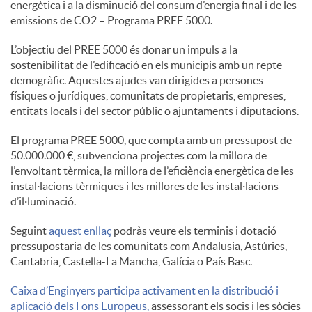
energètica i a la disminució del consum d’energia final i de les
S
emissions de CO2 – Programa PREE 5000.
L’objectiu del PREE 5000 és donar un impuls a la
o
sostenibilitat de l’edificació en els municipis amb un repte
demogràfic. Aquestes ajudes van dirigides a persones
físiques o jurídiques, comunitats de propietaris, empreses,
c
entitats locals i del sector públic o ajuntaments i diputacions.
El programa PREE 5000, que compta amb un pressupost de
i
50.000.000 €, subvenciona projectes com la millora de
l’envoltant tèrmica, la millora de l’eficiència energètica de les
instal·lacions tèrmiques i les millores de les instal·lacions
a
d’il·luminació.
Seguint
aquest enllaç
podràs veure els terminis i dotació
l
pressupostaria de les comunitats com Andalusia, Astúries,
Cantabria, Castella-La Mancha, Galícia o País Basc.
s
Caixa d’Enginyers participa activament en la distribució i
aplicació dels Fons Europeus,
assessorant els socis i les sòcies