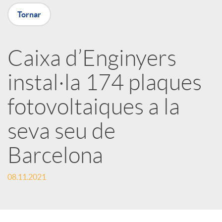
Tornar
X
a
Caixa d’Enginyers
instal·la 174 plaques
r
fotovoltaiques a la
x
seva seu de
e
Barcelona
s
08.11.2021
S