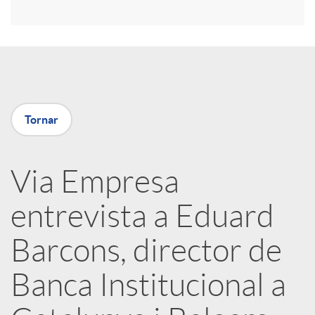
r
a
X
Tornar
a
Via Empresa
r
entrevista a Eduard
x
Barcons, director de
e
Banca Institucional a