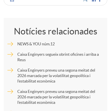
C
o
Notícies relacionades
m
NEWS & YOU núm.12
p
Caixa Enginyers segueix obrint oficines i arriba a
Reus
a
Caixa Enginyers preveu una segona meitat del
2026 marcada per la volatilitat geopolítica i
l’estabilitat econòmica
r
Caixa Enginyers preveu una segona meitat del
2026 marcada per la volatilitat geopolítica i
t
l’estabilitat econòmica