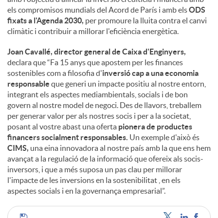
els compromisos mundials del Acord de París i amb els
ODS
fixats a l'Agenda 2030,
per promoure la lluita contra el canvi
climàtic i contribuir a millorar l'eficiència energètica.
Joan Cavallé, director general de Caixa d'Enginyers,
declara que “Fa 15 anys que apostem per les finances
sostenibles com a filosofia d'
inversió cap a una economia
responsable
que generi un impacte positiu al nostre entorn,
integrant els aspectes mediambientals, socials i de bon
govern al nostre model de negoci. Des de llavors, treballem
per generar valor per als nostres socis i per a la societat,
posant al vostre abast una oferta
pionera de productes
financers socialment responsables.
Un exemple d'això és
CIMS,
una eina innovadora al nostre país amb la que ens hem
avançat a la regulació de la informació que ofereix als socis-
inversors, i que a més suposa un pas clau per millorar
l'impacte de les inversions en la sostenibilitat , en els
aspectes socials i en la governança empresarial”.