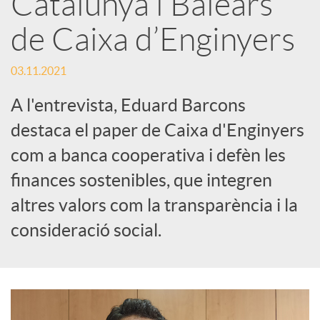
Catalunya i Balears
s
de Caixa d’Enginyers
S
03.11.2021
o
A l'entrevista, Eduard Barcons
destaca el paper de Caixa d'Enginyers
c
com a banca cooperativa i defèn les
finances sostenibles, que integren
i
altres valors com la transparència i la
consideració social.
a
l