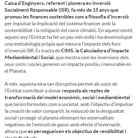
Caixa d'Enginyers, referent i pionera en Inversió
Socialment Responsable (ISR), fa més de 15 anys que
promou les finances sostenibles com a filosofia d'inversió
per impulsar la implicació del sistema financer amb la
sostenibilitat i la mitigació del canvi climàtic. En aquest sentit,
aquest any l'Entitat ha fet un pas més enllà i ha desenvolupat
una metodologia pròpia que mesura l'impacte dels fons
d'inversió ISR. Es tracta de
CIMS, la Calculadora d’Impacte
Mediambiental i Social,
que mostra com les inversions dels
seus socis i sòcies generen un impacte positiu i mesurable en
el Planeta.
A més, aquesta eina tan disruptiva permet als socis de
l'Entitat contribuir a donar
resposta als reptes de
transformació del model econòmic, social i mediambiental
que tenim formulats com a societat, amb l'objectiu d'impulsar
la creació de valor compartit, la reducció de la desigualtat
social i protegir el planeta eliminant les externalitats
negatives de l'emissió de gasos amb efecte d'hivernacle,
alhora que
es persegueixen els objectius de rendibilitat i