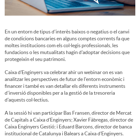
c
En un entorn de tipus d'interès baixos o negatius o el canvi
o
de condicions bancaries en alguns comptes corrents fa que
moltes institucions com els col·legis professionals, les
fundacions o les mutualitats hagin d'adoptar decisions que
n
protegeixin el seu patrimoni.
Caixa d’Enginyers va celebrar ahir un webinar on es van
t
analitzar les perspectives de futur de l'entorn econòmic i
financer i també es van detallar els diferents instruments
d'inversió disponibles per a la gestió de la tresoreria
i
d'aquests col·lectius.
A la sessió hi van participar Bas Fransen, director de Mercat
n
de Capitals a Caixa d’Enginyers; Xavier Fàbregas, director de
Caixa Enginyers Gestió; i Eduard Barcons, director de banca
g
institucional de Catalunya i Balears a Caixa d’Enginyers.