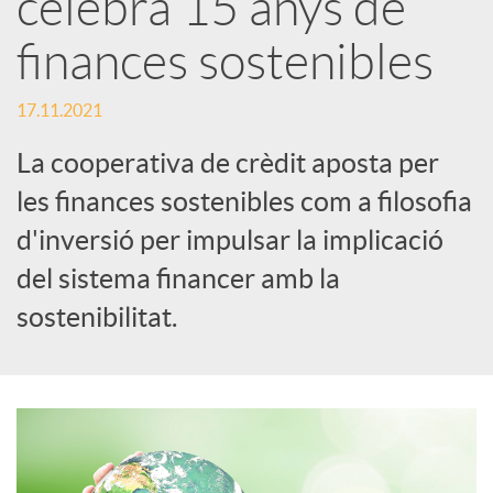
celebra 15 anys de
x
finances sostenibles
e
17.11.2021
La cooperativa de crèdit aposta per
s
les finances sostenibles com a filosofia
d'inversió per impulsar la implicació
S
del sistema financer amb la
o
sostenibilitat.
c
i