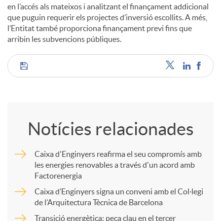
en l’accés als mateixos i analitzant el finançament addicional
que puguin requerir els projectes d’inversió escollits. A més,
l’Entitat també proporciona finançament previ fins que
arribin les subvencions públiques.
C
o
Notícies relacionades
m
Caixa d'Enginyers reafirma el seu compromís amb
les energies renovables a través d'un acord amb
p
Factorenergia
Caixa d’Enginyers signa un conveni amb el Col·legi
a
de l’Arquitectura Tècnica de Barcelona
Transició energètica: peça clau en el tercer