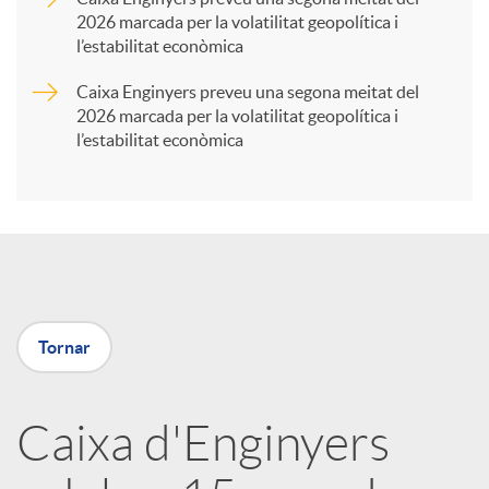
2026 marcada per la volatilitat geopolítica i
t
l’estabilitat econòmica
Caixa Enginyers preveu una segona meitat del
i
2026 marcada per la volatilitat geopolítica i
l’estabilitat econòmica
r
a
X
Tornar
a
Caixa d'Enginyers
r