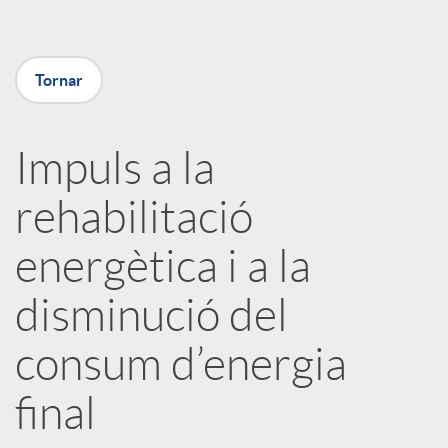
m
p
Tornar
a
Impuls a la
rehabilitació
r
energètica i a la
t
disminució del
i
consum d’energia
r
final