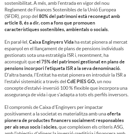
sostenibilitat. A més, amb l'entrada en vigor del nou
Reglament de Finances Sostenibles de la Unió Europea
(SFDR), prop del
80% del patrimoni està reconegut amb
article 8, és a dir, com a fons que promouen
característiques sostenibles, ambientals o socials.
En paral·lel,
Caixa Enginyers Vida
ha estat pionera al mercat
espanyol en el llançament de plans de pensions individuals
gestionats sota una estratègia ISR i, recentment, ha
aconseguit que
el 75% del patrimoni gestionat en plans de
pensions incorpori l'etiqueta ISR a la seva denominació.
D'altra banda, l'Entitat ha estat pionera en introduir la ISR a
l'estalvi sistemàtic a través del
CdE PIES GO,
un nou
concepte d’estalvi-inversió 100 % flexible que incorpora una
assegurança de vida i que s'adapta a tots els perfils inversors.
El compromís de Caixa d'Enginyers per impactar
positivament a la societat es materialitza amb una
oferta
pionera de productes financers socialment responsables
per als seus socis i sòcies,
que compleixen els criteris ASG,
amb l'objectiu d'alinear la inversió creditícia i financera amb