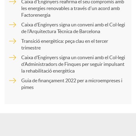
Caixa d'Enginyers reafirma el seu compromís amb
les energies renovables a través d'un acord amb
p
Factorenergia
Caixa d’Enginyers signa un conveni amb el Col·legi
a
de l’Arquitectura Tècnica de Barcelona
Transició energètica: peça clau en el tercer
trimestre
r
Caixa d’Enginyers signa un conveni amb el Col·legi
d’Administradors de Finques per seguir impulsant
t
la rehabilitació energètica
Guia de finançament 2022 per a microempreses i
i
pimes
r
a