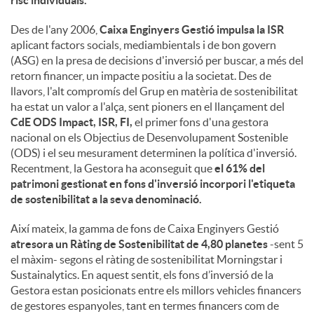
risc individuals.
Des de l'any 2006,
Caixa Enginyers Gestió impulsa la ISR
aplicant factors socials, mediambientals i de bon govern
(ASG) en la presa de decisions d'inversió per buscar, a més del
retorn financer, un impacte positiu a la societat. Des de
llavors, l'alt compromís del Grup en matèria de sostenibilitat
ha estat un valor a l'alça, sent pioners en el llançament del
CdE ODS Impact, ISR, FI,
el primer fons d'una gestora
nacional on els Objectius de Desenvolupament Sostenible
(ODS) i el seu mesurament determinen la política d'inversió.
Recentment, la Gestora ha aconseguit que
el 61% del
patrimoni gestionat en fons d'inversió incorpori l'etiqueta
de sostenibilitat a la seva denominació.
Així mateix, la gamma de fons de Caixa Enginyers Gestió
atresora un Ràting de Sostenibilitat de 4,80 planetes
-sent 5
el màxim- segons el ràting de sostenibilitat Morningstar i
Sustainalytics. En aquest sentit, els fons d’inversió de la
Gestora estan posicionats entre els millors vehicles financers
de gestores espanyoles, tant en termes financers com de