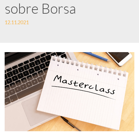
e
sobre Borsa
12.11.2021
s
S
o
c
i
a