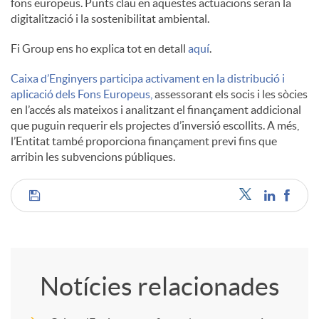
fons europeus. Punts clau en aquestes actuacions seran la
digitalització i la sostenibilitat ambiental.
Fi Group ens ho explica tot en detall
aquí
.
Caixa d’Enginyers participa activament en la distribució i
aplicació dels Fons Europeus,
assessorant els socis i les sòcies
en l’accés als mateixos i analitzant el finançament addicional
que puguin requerir els projectes d’inversió escollits. A més,
l’Entitat també proporciona finançament previ fins que
arribin les subvencions públiques.
C
o
Notícies relacionades
m