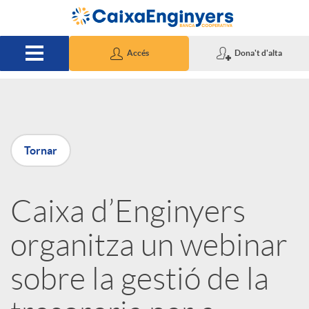
Salta al contingut principal
Accés
Dona't d'alta
P
Tornar
u
Caixa d’Enginyers
b
organitza un webinar
l
sobre la gestió de la
i