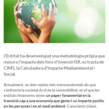
a
l
s
L'Entitat ha desenvolupat una metodologia pròpia que
mesura l'impacte dels fons d'inversió ISR, es tracta de
CIMS, la Calculadora d'Impacte Mediambiental i
Social.
Actualment, un dels reptes més transcendentals als que
s'enfronta la societat és el de la sostenibilitat, en el que les
entitats financeres tenen
un paper fonamental en la
transició cap a una economia que generi un impacte positiu
en les persones i en el medi ambient.
Conscients d’això,