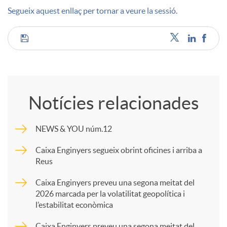
Segueix aquest enllaç per tornar a veure la sessió.
u
C
t
o
s
Notícies relacionades
m
NEWS & YOU núm.12
p
Caixa Enginyers segueix obrint oficines i arriba a
Reus
a
Caixa Enginyers preveu una segona meitat del
2026 marcada per la volatilitat geopolítica i
l’estabilitat econòmica
r
Caixa Enginyers preveu una segona meitat del