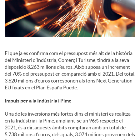
i
a
l
El que ja es confirma com el pressupost més alt de la història
del Ministeri d’Indústria, Comerç i Turisme, tindrà a la seva
s
disposició 8.263 milions d’euros. Això suposa un increment
del 70% del pressupost en comparació amb el 2021. Del total,
3.620 milions d’euros corresponen als fons Next Generation
EU fixats en el Plan España Puede.
Impuls per a la Indústria i Pime
Una de les inversions més fortes dins el ministeri es realitza
en la Indústria i la Pime, ampliant-se un 96% respecte el
2021, és a dir, aquests àmbits comptaran amb un total de
5.738 milions d’euros, dels quals, 3.074 milions provenen dels