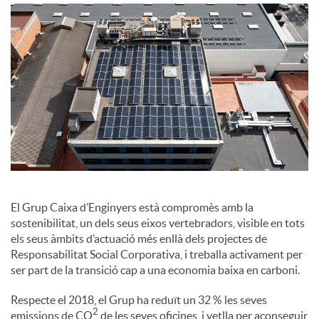
o
c
i
a
l
El Grup Caixa d’Enginyers està compromès amb la
sostenibilitat, un dels seus eixos vertebradors, visible en tots
els seus àmbits d’actuació més enllà dels projectes de
s
Responsabilitat Social Corporativa, i treballa activament per
ser part de la transició cap a una economia baixa en carboni.
Respecte el 2018, el Grup ha reduït un 32 % les seves
2
emissions de CO
de les seves oficines, i vetlla per aconseguir