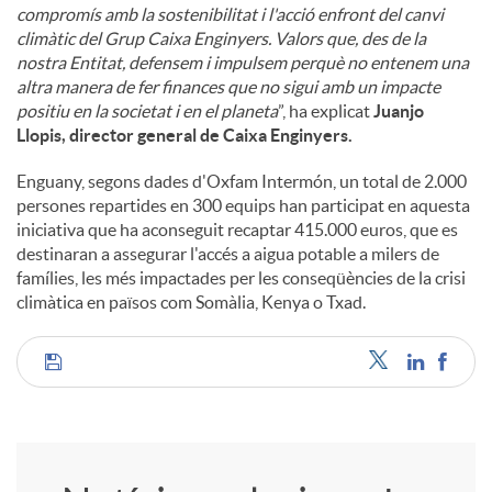
compromís amb la sostenibilitat i l'acció enfront del canvi
climàtic del Grup Caixa Enginyers. Valors que, des de la
nostra Entitat, defensem i impulsem perquè no entenem una
altra manera de fer finances que no sigui amb un impacte
positiu en la societat i en el planeta
”, ha explicat
Juanjo
Llopis, director general de Caixa Enginyers.
Enguany, segons dades d'Oxfam Intermón, un total de 2.000
persones repartides en 300 equips han participat en aquesta
iniciativa que ha aconseguit recaptar 415.000 euros, que es
destinaran a assegurar l'accés a aigua potable a milers de
famílies, les més impactades per les conseqüències de la crisi
climàtica en països com Somàlia, Kenya o Txad.
C
o