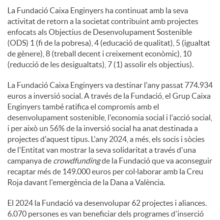
La Fundació Caixa Enginyers ha continuat amb la seva
activitat de retorn a la societat contribuint amb projectes
enfocats als Objectius de Desenvolupament Sostenible
(ODS) 1 (fi de la pobresa), 4 (educació de qualitat), 5 (igualtat
de gènere), 8 (treball decent i creixement econòmic), 10
(reducció de les desigualtats), 7 (1) assolir els objectius).
La Fundació Caixa Enginyers va destinar l'any passat 774.934
euros a inversió social. A través de la Fundació, el Grup Caixa
Enginyers també ratifica el compromís amb el
desenvolupament sostenible, l'economia social i l'acció social,
i per això un 56% de la inversió social ha anat destinada a
projectes d'aquest tipus. L'any 2024, a més, els socis i sòcies
de l'Entitat van mostrar la seva solidaritat a través d'una
campanya de
crowdfunding
de la Fundació que va aconseguir
recaptar més de 149.000 euros per col·laborar amb la Creu
Roja davant l'emergència de la Dana a València.
El 2024 la Fundació va desenvolupar 62 projectes i aliances.
6.070 persones es van beneficiar dels programes d'inserció