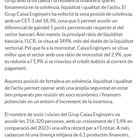
Grup amb la fortalesa i la resiliència financera, que es
fonamenta en la solvència, liquiditat i qualitat de l'actiu. El
Grup Caixa Enginyers ha enfortit la seva posició de solvència,
amb un CET-1 del 18,3%, cosa que li permet assolir un
diferencial de gairebé 5 punts percentuals respecte al del
sector bancari. Així mateix, la principal ràtio de liquiditat
bancària, l'LCR, se situa al 349%, més del doble de la liquiditat
sectorial. Pel que fa a la morositat, Caixa Enginyers se situa
millor que el sector amb una ràtio de morositat del 2,9%, que
es redueix a l'1,9% si se n'exclou el crèdit dubtós al corrent de
pagament.
Aquesta posició de fortalesa en solvència, liquiditat i qualitat
de l'actiu permet operar amb una àmplia seguretat en estar
ben preparats per resistir els xocs econòmics i financers
potencials en un entorn d'increment de la incertesa.
El nombre de socis i sòcies del Grup Caixa Enginyers va
assolir les 216.320 persones, amb un creixement de l'1,4% en
comparació del 2023 i una xifra rècord per a l'Entitat. A més,
cadascun té una tinença mitjana de 6,1 productes financers,