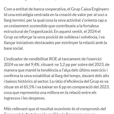
Com a entitat de banca cooperativa, el Grup Caixa Enginyers
té una estratègia centrada en la creació de valor per al soci a
llarg termini, per la qual cosa la seva activitat s'orienta cap a
un creixement sostenible que contribueix a la fortalesa
estructural de l'organització. En aquest sentit, el 2024 el
Grup va reforçar la seva posició de solidesa i solvència, i va
llançar iniciatives destacades per estrènyer la relació amb la
base social.
L'indicador de rendibilitat ROE al tancament de l'exercici
2024 va ser del 9,4%, situant-se 1,2 pp per sobre del 2023, de
manera que manté la tendència a l'alça dels últims exercicis i
confirma la seva estabilitat al llarg del temps, davant dels alts
i baixos històrics al sector. La ràtio d'eficiència del Grup es va
situar en el 65,5% i va baixar en 6 pp en comparació del 2023,
cosa que representa una millora en la relació entre els
ingressos i les despeses.
Més rellevant que el resultat econòmic és el compromís del