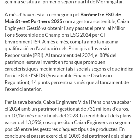
gamma se situa al primer o segon quartil de Morningstar.
A més d'haver estat reconeguda pel
Baròmetre ESG de
MainStreet Partners 2025
com a gestora sostenible, Caixa
Enginyers Gestió va obtenir l'any passat el premi al Millor
Fons Sostenible de Champions ESG 2024 per CI
Environment ISR. A més a més, compta amb la màxima
qualificació en l'avaluació dels Principis d'Inversió
Responsable (PRI). Al tancament del 2024, el 88% del
patrimoni estava invertit en fons que promouen
característiques mediambientals i socials segons el que indica
l'article 8 de l'SFDR (Sustainable Finance Disclosure
Regulation), 14 punts percentuals més que al tancament de
l'exercici anterior.
Per la seva banda, Caixa Enginyers Vida i Pensions va acabar
el 2024 amb un patrimoni gestionat de 731 milions d'euros,
un 10,1% més que a finals del 2023. La rendibilitat dels plans
va ser del 13,05%, cosa que situa Caixa Enginyers en segona
posició entre les gestores d'aquest tipus de productes. En
concloure el passat exercici, el 100% del patrimoni dels plans