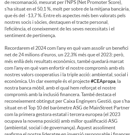
de recomanació, mesurat per l’NPS (Net Promoter Score),
s’ha situat en el 50,1 %, molt per sobre de la mitjana bancària,
que és del -13,7 %. Entre els aspectes més ben valorats pels
nostres socis i sòcies, destaquen el tracte personal,
l’eficiència, el coneixement de les seves necessitats i el
sentiment de pertinença.
Recordarem el 2024 com l’any en què vam assolir un benefici
net de 24 milions d'euros, un 22,3% més que el 2023; però,
més enllà dels resultats econòmics, també quedarà marcat
com l’any en què vam enfortir el nostre compromís amb els
nostres valors cooperatius i la triple acció: ambiental, social i
econòmica. Un clar exemple és el projecte
#CEApropa
, la
nostra banca mòbil, amb el qual hem reforçat el nostre
compromís amb la inclusió financera. També destaca el
reconeixement obtingut per Caixa Enginyers Gestió, que s’ha
situat en el Top 10 del baròmetre ASG de MainStreet Partner
com la primera gestora estatal i tercera europea (el 2023
ocupava la novena posició) amb millor qualificació ASG
(ambiental, social i de governança). Aquest assoliment
reafirma el nostre lideratge en inversió responsable i finances