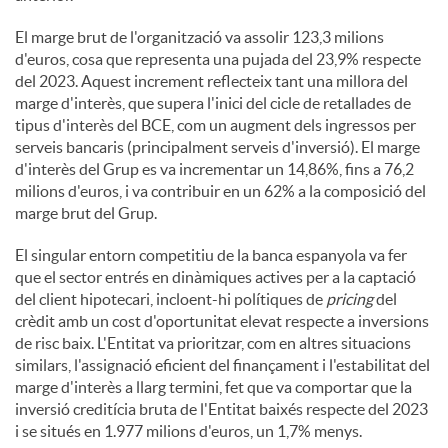
El marge brut de l'organització va assolir 123,3 milions
d'euros, cosa que representa una pujada del 23,9% respecte
del 2023. Aquest increment reflecteix tant una millora del
marge d'interès, que supera l'inici del cicle de retallades de
tipus d'interès del BCE, com un augment dels ingressos per
serveis bancaris (principalment serveis d'inversió). El marge
d'interès del Grup es va incrementar un 14,86%, fins a 76,2
milions d'euros, i va contribuir en un 62% a la composició del
marge brut del Grup.
El singular entorn competitiu de la banca espanyola va fer
que el sector entrés en dinàmiques actives per a la captació
del client hipotecari, incloent-hi polítiques de
pricing
del
crèdit amb un cost d'oportunitat elevat respecte a inversions
de risc baix. L'Entitat va prioritzar, com en altres situacions
similars, l'assignació eficient del finançament i l'estabilitat del
marge d'interès a llarg termini, fet que va comportar que la
inversió creditícia bruta de l'Entitat baixés respecte del 2023
i se situés en 1.977 milions d'euros, un 1,7% menys.