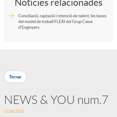
Notícies relacionades
m
Conciliació, captació i retenció de talent, les bases
del model de treball FLEXI del Grup Caixa
p
d'Enginyers
a
r
t
Tornar
i
NEWS & YOU num.7
r
02.04.2025