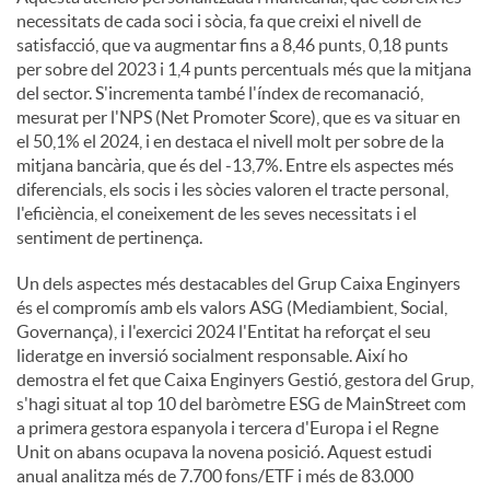
necessitats de cada soci i sòcia, fa que creixi el nivell de
satisfacció, que va augmentar fins a 8,46 punts, 0,18 punts
per sobre del 2023 i 1,4 punts percentuals més que la mitjana
del sector. S'incrementa també l'índex de recomanació,
mesurat per l'NPS (Net Promoter Score), que es va situar en
el 50,1% el 2024, i en destaca el nivell molt per sobre de la
mitjana bancària, que és del -13,7%. Entre els aspectes més
diferencials, els socis i les sòcies valoren el tracte personal,
l'eficiència, el coneixement de les seves necessitats i el
sentiment de pertinença.
Un dels aspectes més destacables del Grup Caixa Enginyers
és el compromís amb els valors ASG (Mediambient, Social,
Governança), i l'exercici 2024 l'Entitat ha reforçat el seu
lideratge en inversió socialment responsable. Així ho
demostra el fet que Caixa Enginyers Gestió, gestora del Grup,
s'hagi situat al top 10 del baròmetre ESG de MainStreet com
a primera gestora espanyola i tercera d'Europa i el Regne
Unit on abans ocupava la novena posició. Aquest estudi
anual analitza més de 7.700 fons/ETF i més de 83.000