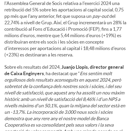
l'Assemblea General de Socis relativa a l'exercici 2024 una
retribució del 5% sobre les aportacions al capital social, 0,75
pp més que l'any anterior, fet que suposa un
pay-out
del
22,74% a nivell de Grup. Així, el Grup incrementarà un 28% la
contribució al Fons d'Educació i Promoció (FEP), fins a 1,77
milions d'euros, mentre que 5,44 milions d'euros (+19%) es
distribuiran entre els socis i les sòcies en concepte
d'interessos per aportacions al capital i 18,48 milions d'euros
(+23%) es destinaran a les reserva.
Sobre els resultats del 2024,
Juanjo Llopis, director general
de Caixa Enginyers
, ha destacat que “
Ens sentim molt
orgullosos dels resultats aconseguits en aquest 2024, però
sobretot de la confiança dels nostres socis i sòcies, i del seu
nivell de satisfacció, que aquest any ha assolit un nou màxim
històric amb un nivell de satisfacció del 8,46% i d'un NPS a
nivells màxims d'un 50,1%, quan la mitjana del sector està en
un -13,7%. La incorporació de 3.000 nous socis i sòcies
demostra que any rere any el nostre model de Banca
Cooperativa es va consolidant pels seus valors i la seva