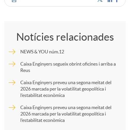
C
o
Notícies relacionades
m
NEWS & YOU núm.12
p
Caixa Enginyers segueix obrint oficines i arriba a
Reus
a
Caixa Enginyers preveu una segona meitat del
2026 marcada per la volatilitat geopolítica i
l’estabilitat econòmica
r
Caixa Enginyers preveu una segona meitat del
2026 marcada per la volatilitat geopolítica i
t
l’estabilitat econòmica