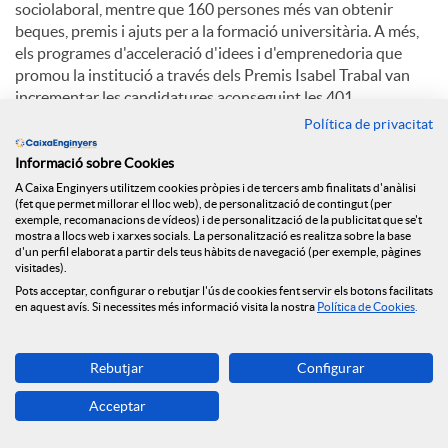
sociolaboral, mentre que 160 persones més van obtenir
beques, premis i ajuts per a la formació universitària. A més,
els programes d'acceleració d'idees i d'emprenedoria que
promou la institució a través dels Premis Isabel Trabal van
incrementar les candidatures aconseguint les 401.
Política de privacitat
Perspectives per al 2025
Informació sobre Cookies
A Caixa Enginyers utilitzem cookies pròpies i de tercers amb finalitats d'anàlisi
Per a l'exercici en curs, el Grup Caixa Enginyers preveu un
(fet que permet millorar el lloc web), de personalització de contingut (per
exemple, recomanacions de vídeos) i de personalització de la publicitat que se't
context macroeconòmic caracteritzat per l'elevada incertesa
mostra a llocs web i xarxes socials. La personalització es realitza sobre la base
geopolítica, que pot provocar fluctuacions als mercats, i
d'un perfil elaborat a partir dels teus hàbits de navegació (per exemple, pàgines
noves retallades de tipus d'interès dels principals bancs
visitades).
centrals. A nivell sectorial, cal esperar una elevada pressió
Pots acceptar, configurar o rebutjar l'ús de cookies fent servir els botons facilitats
en aquest avís. Si necessites més informació visita la nostra
Política de Cookies
.
relacionada amb les condicions de crèdit i les hipoteques, així
com unes bones perspectives per als mercats, que estaran en
tot cas condicionades als esdeveniments geopolítics.
Rebutjar
Configurar
En aquest context, el Grup Caixa Enginyers assumeix el repte
Acceptar
de créixer en volum de negoci al voltant del 10%, continuar
reforçant la seva solvència, mantenint la seva prudència en la