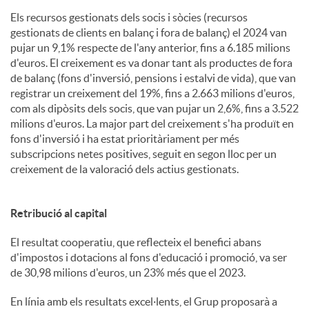
Els recursos gestionats dels socis i sòcies (recursos
gestionats de clients en balanç i fora de balanç) el 2024 van
pujar un 9,1% respecte de l'any anterior, fins a 6.185 milions
d'euros. El creixement es va donar tant als productes de fora
de balanç (fons d'inversió, pensions i estalvi de vida), que van
registrar un creixement del 19%, fins a 2.663 milions d'euros,
com als dipòsits dels socis, que van pujar un 2,6%, fins a 3.522
milions d'euros. La major part del creixement s'ha produït en
fons d'inversió i ha estat prioritàriament per més
subscripcions netes positives, seguit en segon lloc per un
creixement de la valoració dels actius gestionats.
Retribució al capital
El resultat cooperatiu, que reflecteix el benefici abans
d'impostos i dotacions al fons d'educació i promoció, va ser
de 30,98 milions d'euros, un 23% més que el 2023.
En línia amb els resultats excel·lents, el Grup proposarà a