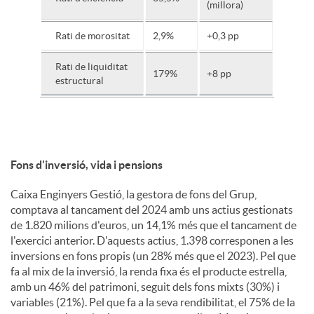
(millora)
Rati de morositat
2,9%
+0,3 pp
Rati de liquiditat
179%
+8 pp
estructural
Fons d'inversió, vida i pensions
Caixa Enginyers Gestió, la gestora de fons del Grup,
comptava al tancament del 2024 amb uns actius gestionats
de 1.820 milions d'euros, un 14,1% més que el tancament de
l'exercici anterior. D'aquests actius, 1.398 corresponen a les
inversions en fons propis (un 28% més que el 2023). Pel que
fa al mix de la inversió, la renda fixa és el producte estrella,
amb un 46% del patrimoni, seguit dels fons mixts (30%) i
variables (21%). Pel que fa a la seva rendibilitat, el 75% de la