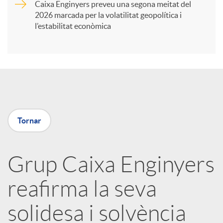
Caixa Enginyers preveu una segona meitat del
i
2026 marcada per la volatilitat geopolítica i
l’estabilitat econòmica
r
a
X
Tornar
a
Grup Caixa Enginyers
r
reafirma la seva
x
solidesa i solvència