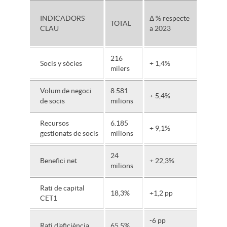
INDICADORS
Δ % respecte
TOTAL
CLAU
a 2023
216
Socis y sòcies
+ 1,4%
milers
Volum de negoci
8.581
+ 5,4%
de socis
milions
Recursos
6.185
+ 9,1%
gestionats de socis
milions
24
Benefici net
+ 22,3%
milions
Rati de capital
18,3%
+1,2 pp
CET1
-6 pp
Rati d'eficiència
65,5%