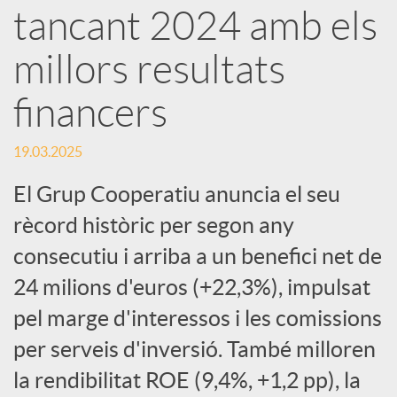
e
tancant 2024 amb els
millors resultats
s
financers
S
19.03.2025
o
El Grup Cooperatiu anuncia el seu
rècord històric per segon any
c
consecutiu i arriba a un benefici net de
24 milions d'euros (+22,3%), impulsat
i
pel marge d'interessos i les comissions
per serveis d'inversió. També milloren
a
la rendibilitat ROE (9,4%, +1,2 pp), la