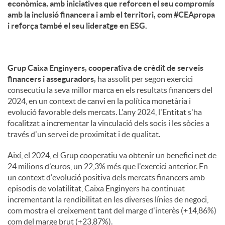
econòmica, amb iniciatives que reforcen el seu compromís
amb la inclusió financera i amb el territori, com #CEApropa
i reforça també el seu lideratge en ESG.
Grup Caixa Enginyers, cooperativa de crèdit de serveis
financers i asseguradors,
ha assolit per segon exercici
consecutiu la seva millor marca en els resultats financers del
2024, en un context de canvi en la política monetària i
evolució favorable dels mercats. L'any 2024, l'Entitat s'ha
focalitzat a incrementar la vinculació dels socis i les sòcies a
través d'un servei de proximitat i de qualitat.
Així, el 2024, el Grup cooperatiu va obtenir un benefici net de
24 milions d'euros, un 22,3% més que l'exercici anterior. En
un context d'evolució positiva dels mercats financers amb
episodis de volatilitat, Caixa Enginyers ha continuat
incrementant la rendibilitat en les diverses línies de negoci,
com mostra el creixement tant del marge d'interès (+14,86%)
com del marge brut (+23,87%).