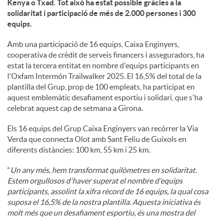
Kenya o Txad. Tot això ha estat possible gràcies a la
solidaritat i participació de més de 2.000 persones i 300
u
equips.
Amb una participació de 16 equips, Caixa Enginyers,
t
cooperativa de crèdit de serveis financers i asseguradors, ha
estat la tercera entitat en nombre d'equips participants en
l'Oxfam Intermón Trailwalker 2025. El 16,5% del total de la
s
plantilla del Grup, prop de 100 empleats, ha participat en
aquest emblemàtic desafiament esportiu i solidari, que s'ha
celebrat aquest cap de setmana a Girona.
Els 16 equips del Grup Caixa Enginyers van recórrer la Via
Verda que connecta Olot amb Sant Feliu de Guíxols en
diferents distàncies: 100 km, 55 km i 25 km.
“
Un any més, hem transformat quilòmetres en solidaritat.
Estem orgullosos d'haver superat el nombre d'equips
participants, assolint la xifra rècord de 16 equips, la qual cosa
suposa el 16,5% de la nostra plantilla. Aquesta iniciativa és
molt més que un desafiament esportiu, és una mostra del