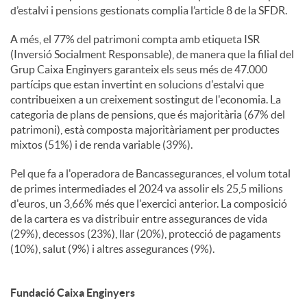
d’estalvi i pensions gestionats complia l’article 8 de la SFDR.
A més, el 77% del patrimoni compta amb etiqueta ISR
(Inversió Socialment Responsable), de manera que la filial del
Grup Caixa Enginyers garanteix els seus més de 47.000
partícips que estan invertint en solucions d'estalvi que
contribueixen a un creixement sostingut de l'economia. La
categoria de plans de pensions, que és majoritària (67% del
patrimoni), està composta majoritàriament per productes
mixtos (51%) i de renda variable (39%).
Pel que fa a l'operadora de Bancassegurances, el volum total
de primes intermediades el 2024 va assolir els 25,5 milions
d'euros, un 3,66% més que l'exercici anterior. La composició
de la cartera es va distribuir entre assegurances de vida
(29%), decessos (23%), llar (20%), protecció de pagaments
(10%), salut (9%) i altres assegurances (9%).
Fundació Caixa Enginyers