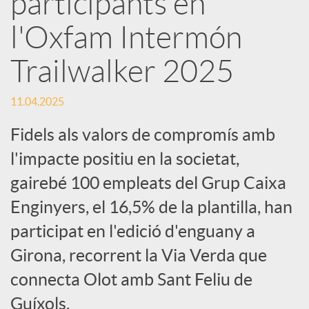
participants en
l'Oxfam Intermón
c
Trailwalker 2025
a
11.04.2025
d
Fidels als valors de compromís amb
l'impacte positiu en la societat,
o
gairebé 100 empleats del Grup Caixa
Enginyers, el 16,5% de la plantilla, han
r
participat en l'edició d'enguany a
d
Girona, recorrent la Via Verda que
connecta Olot amb Sant Feliu de
e
Guíxols.