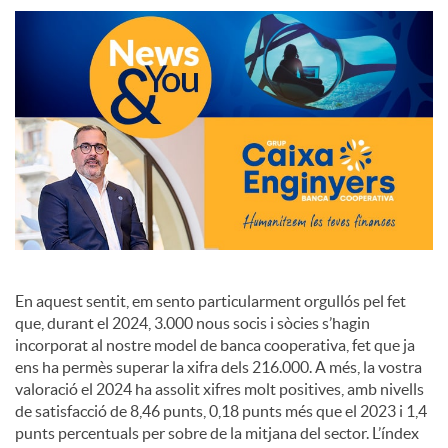
S
o
c
i
a
En aquest sentit, em sento particularment orgullós pel fet
que, durant el 2024, 3.000 nous socis i sòcies s’hagin
l
incorporat al nostre model de banca cooperativa, fet que ja
ens ha permès superar la xifra dels 216.000. A més, la vostra
valoració el 2024 ha assolit xifres molt positives, amb nivells
s
de satisfacció de 8,46 punts, 0,18 punts més que el 2023 i 1,4
punts percentuals per sobre de la mitjana del sector. L’índex