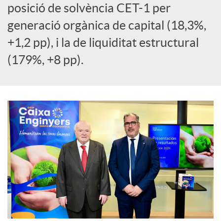
posició de solvència CET-1 per
l
generació orgànica de capital (18,3%,
s
+1,2 pp), i la de liquiditat estructural
(179%, +8 pp).