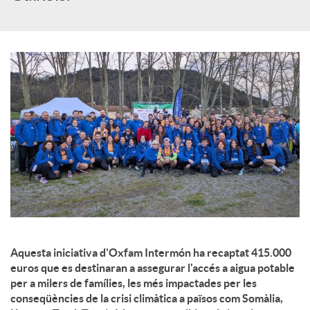
c
o
n
t
i
n
Aquesta iniciativa d'Oxfam Intermón ha recaptat 415.000
euros que es destinaran a assegurar l'accés a aigua potable
per a milers de famílies, les més impactades per les
g
conseqüències de la crisi climàtica a països com Somàlia,