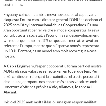
sostenibles.
Enguany, coincidint amb la meva nova etapa al capdavant
d’aquesta Entitat com a director general, l’ONU ha declarat el
2025 com
l’Any Internacional de les Cooperatives
. És una
gran oportunitat per fer valdre el model cooperatiu i la seva
contribució a la societat, a l’economia i al desenvolupament.
Un model que, amb un 23 % de quota de mercat, és avui un
referent a Europa, mentre que a Espanya només representa
un 10 %. Per tant, és un model amb molt recorregut a casa
nostra.
A
Caixa Enginyers
, l’esperit cooperatiu forma part del nostre
ADN, i els seus valors es reflecteixen en tot el que fem. Per
això, continuem reforçant la proximitat i el tracte personal i
de qualitat, apropant-nos encara més a tots vosaltres amb
l’obertura d’oficines pròpies a
Vic, Vilanova, Manresa i
Alacant.
Inicio el 2025 amb molta il·lusió i una gran responsabilitat: