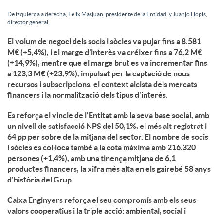
De izquierda a derecha, Félix Masjuan, presidente de la Entidad, y Juanjo Llopis,
director general.
El volum de negoci dels socis i sòcies va pujar fins a 8.581
M€ (+5,4%), i el marge d'interès va créixer fins a 76,2 M€
(+14,9%), mentre que el marge brut es va incrementar fins
a 123,3 M€ (+23,9%), impulsat per la captació de nous
recursos i subscripcions, el context alcista dels mercats
financers i la normalització dels tipus d'interès.
Es reforça el vincle de l'Entitat amb la seva base social, amb
un nivell de satisfacció NPS del 50,1%, el més alt registrat i
64 pp per sobre de la mitjana del sector. El nombre de socis
i sòcies es col·loca també a la cota màxima amb 216.320
persones (+1,4%), amb una tinença mitjana de 6,1
productes financers, la xifra més alta en els gairebé 58 anys
d'història del Grup.
Caixa Enginyers reforça el seu compromís amb els seus
valors cooperatius i la triple acció: ambiental, social i