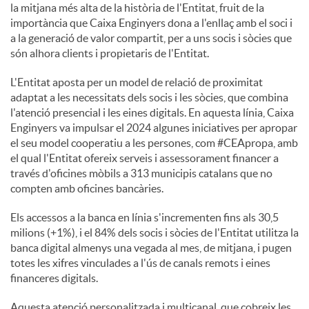
la mitjana més alta de la història de l'Entitat, fruit de la
importància que Caixa Enginyers dona a l'enllaç amb el soci i
a la generació de valor compartit, per a uns socis i sòcies que
són alhora clients i propietaris de l'Entitat.
L'Entitat aposta per un model de relació de proximitat
adaptat a les necessitats dels socis i les sòcies, que combina
l'atenció presencial i les eines digitals. En aquesta línia, Caixa
Enginyers va impulsar el 2024 algunes iniciatives per apropar
el seu model cooperatiu a les persones, com #CEApropa, amb
el qual l'Entitat ofereix serveis i assessorament financer a
través d'oficines mòbils a 313 municipis catalans que no
compten amb oficines bancàries.
Els accessos a la banca en línia s'incrementen fins als 30,5
milions (+1%), i el 84% dels socis i sòcies de l'Entitat utilitza la
banca digital almenys una vegada al mes, de mitjana, i pugen
totes les xifres vinculades a l'ús de canals remots i eines
financeres digitals.
Aquesta atenció personalitzada i multicanal, que cobreix les