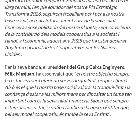
aportació de valor compartit. Amb una mirada posada en el
llarg termini, i en ple equador del nostre Pla Estratègic
Transforma 2026, seguirem treballant per i per a la nostra
base social, actual i futura. Tenint cura de la seva salut
financera sense oblidar la del nostre planeta, sent conscients
de la contribució dels models cooperatius a la societat i
també a l'economia, aquest any 2025 que ha estat declarat
Any Internacional de les Cooperatives per les Nacions
Unides
".
Per la seva banda, el
president del Grup Caixa Enginyers,
Félix Masjuan
, ha assenyalat que "
el nostre objectiu sempre
ha estat, és i serà oferir un servei de qualitat, proper i humà.
Això és el que la nostra base social valora: la tranquil·litat i la
confiança d'estar a les millors mans per dipositar un tema tan
important com és la seva salut financera. Saben que sempre
estem al seu costat, i confien també en la nostra Entitat que,
pel seu model cooperatiu, és també la seva Entitat
".