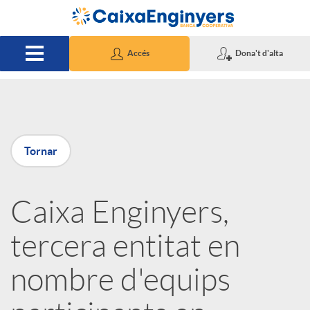
Salta al contingut principal
Accés
Dona't d'alta
P
Tornar
u
Caixa Enginyers,
b
tercera entitat en
l
nombre d'equips
i