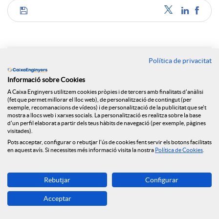
C
o
Política de privacitat
Notícies relacionades
m
Informació sobre Cookies
A Caixa Enginyers utilitzem cookies pròpies i de tercers amb finalitats d'anàlisi
NEWS & YOU núm.12
(fet que permet millorar el lloc web), de personalització de contingut (per
exemple, recomanacions de vídeos) i de personalització de la publicitat que se't
p
mostra a llocs web i xarxes socials. La personalització es realitza sobre la base
Caixa Enginyers segueix obrint oficines i arriba a
d'un perfil elaborat a partir dels teus hàbits de navegació (per exemple, pàgines
Reus
visitades).
a
Pots acceptar, configurar o rebutjar l'ús de cookies fent servir els botons facilitats
Caixa Enginyers preveu una segona meitat del
en aquest avís. Si necessites més informació visita la nostra
Política de Cookies
.
2026 marcada per la volatilitat geopolítica i
l’estabilitat econòmica
r
Rebutjar
Configurar
Caixa Enginyers preveu una segona meitat del
Acceptar
2026 marcada per la volatilitat geopolítica i
t
l’estabilitat econòmica