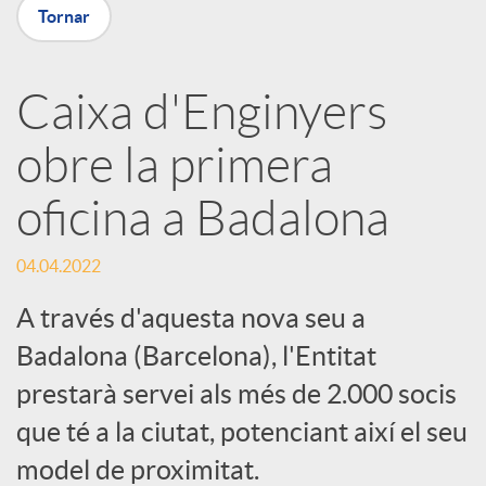
p
Tornar
a
Caixa d'Enginyers
obre la primera
r
oficina a Badalona
t
04.04.2022
i
A través d'aquesta nova seu a
Badalona (Barcelona), l'Entitat
r
prestarà servei als més de 2.000 socis
que té a la ciutat, potenciant així el seu
a
model de proximitat.