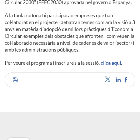
Circular 2030" (EEEC2030) aprovada pel govern d’Espanya.
A la taula rodona hi participaran empreses que han
col·laborat en el projecte i debatran temes com ara la visió a 3
anys en matèria d´adopció de millors pràctiques d´Economia
Circular, exemples dels obstacles que afronten i com veuen la
col·laboració necessària a nivell de cadenes de valor (sector) i
amb les administracions públiques.
Per veure el programa i inscriure’s a la sessió,
clica aquí
.
C
o
m