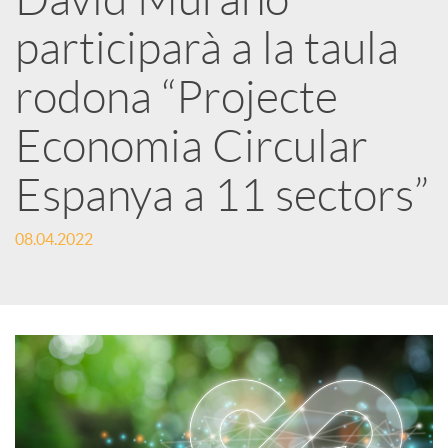
a
participarà a la taula
r
rodona “Projecte
Economia Circular
x
Espanya a 11 sectors”
e
08.04.2022
s
S
o