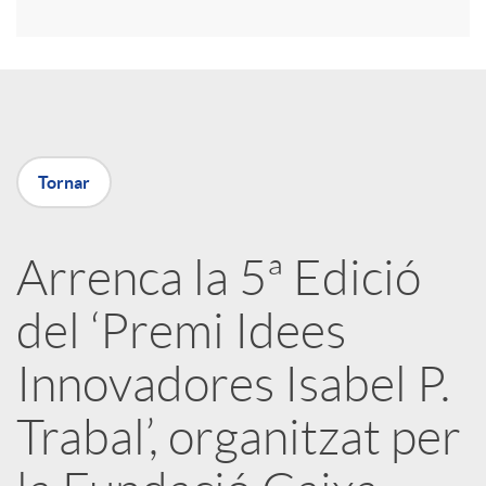
i
r
a
Tornar
X
Arrenca la 5ª Edició
a
del ‘Premi Idees
r
Innovadores Isabel P.
Trabal’, organitzat per
x