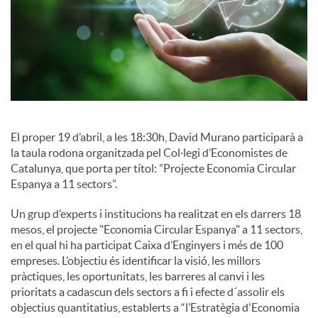
c
i
a
El proper 19 d’abril, a les 18:30h, David Murano participarà a
l
la taula rodona organitzada pel Col·legi d’Economistes de
Catalunya, que porta per títol: ”Projecte Economia Circular
Espanya a 11 sectors”.
s
Un grup d’experts i institucions ha realitzat en els darrers 18
mesos, el projecte "Economia Circular Espanya" a 11 sectors,
en el qual hi ha participat Caixa d’Enginyers i més de 100
empreses. L’objectiu és identificar la visió, les millors
pràctiques, les oportunitats, les barreres al canvi i les
prioritats a cadascun dels sectors a fi i efecte d´assolir els
objectius quantitatius, establerts a “l’Estratègia d'Economia