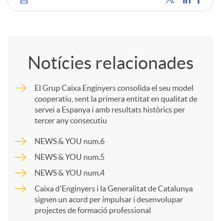
C
u
o
t
Notícies relacionades
m
s
El Grup Caixa Enginyers consolida el seu model
cooperatiu, sent la primera entitat en qualitat de
p
servei a Espanya i amb resultats històrics per
tercer any consecutiu
a
NEWS & YOU num.6
NEWS & YOU num.5
r
NEWS & YOU num.4
Caixa d'Enginyers i la Generalitat de Catalunya
t
signen un acord per impulsar i desenvolupar
projectes de formació professional