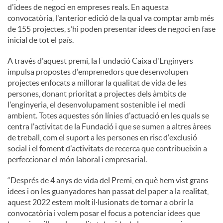
d'idees de negoci en empreses reals. En aquesta
convocatòria, l'anterior edició de la qual va comptar amb més
de 155 projectes, s’hi poden presentar idees de negoci en fase
inicial de tot el país.
A través d'aquest premi, la Fundació Caixa d'Enginyers
impulsa propostes d'emprenedors que desenvolupen
projectes enfocats a millorar la qualitat de vida de les
persones, donant prioritat a projectes dels àmbits de
l'enginyeria, el desenvolupament sostenible i el medi
ambient. Totes aquestes són línies d'actuació en les quals se
centra l'activitat de la Fundació i que se sumen a altres àrees
de treball, com el suport a les persones en risc d'exclusió
social i el foment d'activitats de recerca que contribueixin a
perfeccionar el món laboral i empresarial.
“Després de 4 anys de vida del Premi, en què hem vist grans
idees i on les guanyadores han passat del paper a la realitat,
aquest 2022 estem molt il·lusionats de tornar a obrir la
convocatòria i volem posar el focus a potenciar idees que