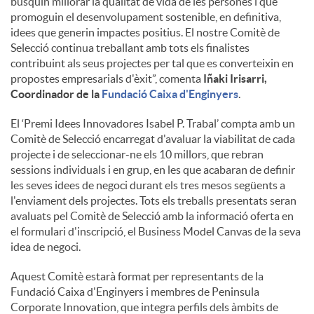
busquin millorar la qualitat de vida de les persones i que
promoguin el desenvolupament sostenible, en definitiva,
idees que generin impactes positius. El nostre Comitè de
Selecció continua treballant amb tots els finalistes
contribuint als seus projectes per tal que es converteixin en
propostes empresarials d'èxit”, comenta
Iñaki Irisarri,
Coordinador de la
Fundació Caixa d'Enginyers
.
El ‘Premi Idees Innovadores Isabel P. Trabal’ compta amb un
Comitè de Selecció encarregat d'avaluar la viabilitat de cada
projecte i de seleccionar-ne els 10 millors, que rebran
sessions individuals i en grup, en les que acabaran de definir
les seves idees de negoci durant els tres mesos següents a
l'enviament dels projectes. Tots els treballs presentats seran
avaluats pel Comitè de Selecció amb la informació oferta en
el formulari d'inscripció, el Business Model Canvas de la seva
idea de negoci.
Aquest Comitè estarà format per representants de la
Fundació Caixa d'Enginyers i membres de Peninsula
Corporate Innovation, que integra perfils dels àmbits de