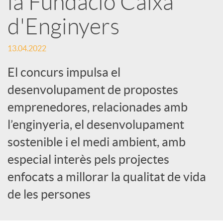
la Fundació Caixa
e
d'Enginyers
s
13.04.2022
S
El concurs impulsa el
desenvolupament de propostes
o
emprenedores, relacionades amb
l’enginyeria, el desenvolupament
c
sostenible i el medi ambient, amb
especial interès pels projectes
i
enfocats a millorar la qualitat de vida
de les persones
a