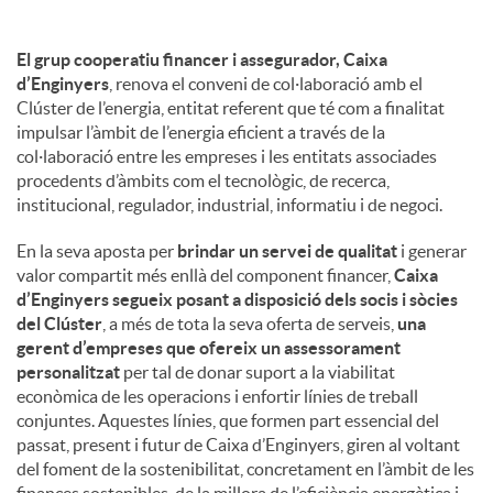
El grup cooperatiu financer i assegurador, Caixa
d’Enginyers
, renova el conveni de col·laboració amb el
Clúster de l’energia, entitat referent que té com a finalitat
impulsar l’àmbit de l’energia eficient a través de la
col·laboració entre les empreses i les entitats associades
procedents d’àmbits com el tecnològic, de recerca,
institucional, regulador, industrial, informatiu i de negoci.
En la seva aposta per
brindar un servei de qualitat
i generar
valor compartit més enllà del component financer,
Caixa
d’Enginyers segueix posant a disposició dels socis i sòcies
del Clúster
, a més de tota la seva oferta de serveis,
una
gerent d’empreses que ofereix un assessorament
personalitzat
per tal de donar suport a la viabilitat
econòmica de les operacions i enfortir línies de treball
conjuntes. Aquestes línies, que formen part essencial del
passat, present i futur de Caixa d’Enginyers, giren al voltant
del foment de la sostenibilitat, concretament en l’àmbit de les
finances sostenibles, de la millora de l’eficiència energètica i