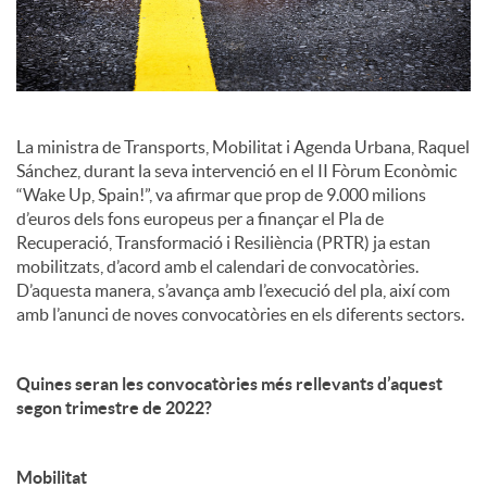
c
i
La ministra de Transports, Mobilitat i Agenda Urbana, Raquel
a
Sánchez, durant la seva intervenció en el II Fòrum Econòmic
“Wake Up, Spain!”, va afirmar que prop de 9.000 milions
d’euros dels fons europeus per a finançar el Pla de
l
Recuperació, Transformació i Resiliència (PRTR) ja estan
mobilitzats, d’acord amb el calendari de convocatòries.
D’aquesta manera, s’avança amb l’execució del pla, així com
s
amb l’anunci de noves convocatòries en els diferents sectors.
Quines seran les convocatòries més rellevants d’aquest
segon trimestre de 2022?
Mobilitat