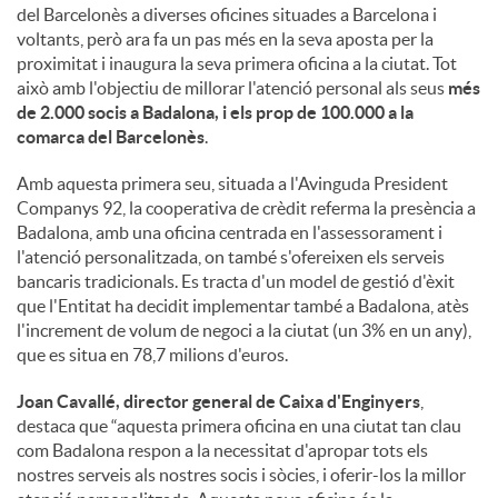
o
del Barcelonès a diverses oficines situades a Barcelona i
voltants, però ara fa un pas més en la seva aposta per la
proximitat i inaugura la seva primera oficina a la ciutat. Tot
c
això amb l'objectiu de millorar l'atenció personal als seus
més
de 2.000 socis a Badalona, i els prop de 100.000 a la
comarca del Barcelonès
.
i
Amb aquesta primera seu, situada a l'Avinguda President
Companys 92, la cooperativa de crèdit referma la presència a
a
Badalona, amb una oficina centrada en l'assessorament i
l'atenció personalitzada, on també s'ofereixen els serveis
bancaris tradicionals. Es tracta d'un model de gestió d'èxit
l
que l'Entitat ha decidit implementar també a Badalona, atès
l'increment de volum de negoci a la ciutat (un 3% en un any),
que es situa en 78,7 milions d'euros.
s
Joan Cavallé, director general de Caixa d'Enginyers
,
destaca que “aquesta primera oficina en una ciutat tan clau
com Badalona respon a la necessitat d'apropar tots els
nostres serveis als nostres socis i sòcies, i oferir-los la millor