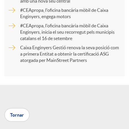
amb una nova seu central
a
#CEApropa, l'oficina bancària mòbil de Caixa
Enginyers, engega motors
r
#CEApropa, l'oficina bancària mòbil de Caixa
Enginyers, inicia el seu recorregut pels municipis
catalans el 16 de setembre
t
Caixa Enginyers Gestió renova la seva posició com
a primera Entitat a obtenir la certificació ASG
i
atorgada per MainStreet Partners
r
a
Tornar
X