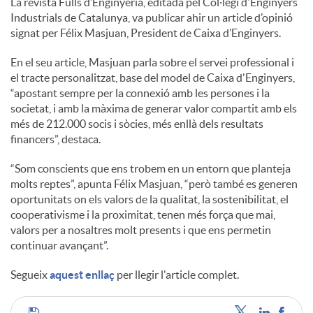
La revista Fulls d’Enginyeria, editada pel Col·legi d'Enginyers
Industrials de Catalunya, va publicar ahir un article d’opinió
c
signat per Félix Masjuan, President de Caixa d’Enginyers.
En el seu article, Masjuan parla sobre el servei professional i
o
el tracte personalitzat, base del model de Caixa d'Enginyers,
“apostant sempre per la connexió amb les persones i la
societat, i amb la màxima de generar valor compartit amb els
n
més de 212.000 socis i sòcies, més enllà dels resultats
financers”, destaca.
t
“Som conscients que ens trobem en un entorn que planteja
molts reptes”, apunta Félix Masjuan, “però també es generen
oportunitats on els valors de la qualitat, la sostenibilitat, el
i
cooperativisme i la proximitat, tenen més força que mai,
valors per a nosaltres molt presents i que ens permetin
continuar avançant”.
n
Segueix
aquest enllaç
per llegir l'article complet.
g