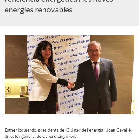
i
energies renovables
a
l
s
Esther Izquierdo, presidenta del Clúster de l’energia i Joan Cavallé,
director general de Caixa d’Enginyers