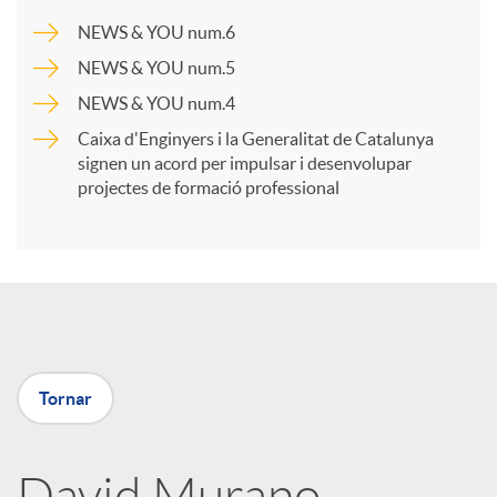
a
NEWS & YOU num.6
NEWS & YOU num.5
r
NEWS & YOU num.4
Caixa d'Enginyers i la Generalitat de Catalunya
t
signen un acord per impulsar i desenvolupar
projectes de formació professional
i
r
a
Tornar
X
David Murano