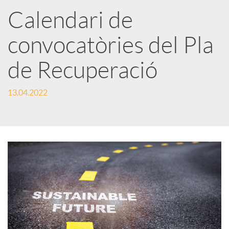
a
Calendari de
convocatòries del Pla
r
de Recuperació
x
13.04.2022
e
s
S
o