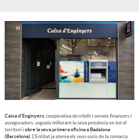
X
a
r
x
e
s
Caixa d'Enginyers
, cooperativa de crèdit i serveis financers i
asseguradors, segueix millorant la seva presència en tot el
S
territori i
obre la seva primera oficina a Badalona
(Barcelona)
. L'Entitat ja atenia els seus socis de la comarca