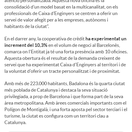
atenció personalitzada. Aquesta nova oficina és la
consolidació d’un model basat en la multicanalitat, on els
professionals de Caixa d’Enginyers se centren a oferir un
servei de valor afegit per a les empreses, autònoms i
habitants de la ciutat”.
En el darrer any, la cooperativa de crèdit
ha experimentat un
increment del 10,3%
en el volum de negoci al Barcelonès,
comarca on l'Entitat ja té una forta presència amb 10 oficines.
Aquesta obertura és el resultat de la demanda creixent de
servei que ha experimentat Caixa d'Enginyers al territori i de
la voluntat d'oferir un tracte personalitzat i de proximitat.
Amb més de 223.000 habitants, Badalona és la quarta ciutat
més poblada de Catalunya i destaca la seva situació
privilegiada, a prop de Barcelona i que forma part de la seva
àrea metropolitana. Amb àrees comercials importants com el
Polígon de Montigalà, i una forta aposta pel sector terciari i el
turisme, la ciutat es configura com un territori clau a
Catalunya.