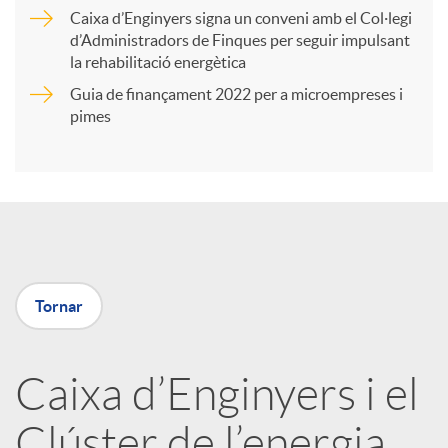
r
Caixa d’Enginyers signa un conveni amb el Col·legi
d’Administradors de Finques per seguir impulsant
t
la rehabilitació energètica
Guia de finançament 2022 per a microempreses i
i
pimes
r
a
Tornar
X
a
Caixa d’Enginyers i el
Clúster de l’energia