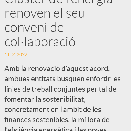
r
renoven el seu
x
conveni de
e
col·laboració
s
11.04.2022
Amb la renovació d’aquest acord,
S
ambues entitats busquen enfortir les
línies de treball conjuntes per tal de
o
fomentar la sostenibilitat,
concretament en l’àmbit de les
c
finances sostenibles, la millora de
l’eficiència energètica i les noves