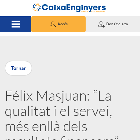
Salta al contingut principal
Accés
Dona't d'alta
P
Tornar
u
Félix Masjuan: “La
b
qualitat i el servei,
l
més enllà dels
i