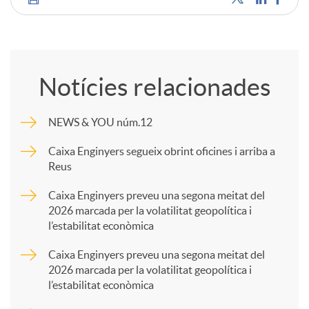
C
o
Notícies relacionades
m
NEWS & YOU núm.12
p
Caixa Enginyers segueix obrint oficines i arriba a
Reus
a
Caixa Enginyers preveu una segona meitat del
2026 marcada per la volatilitat geopolítica i
l’estabilitat econòmica
r
Caixa Enginyers preveu una segona meitat del
2026 marcada per la volatilitat geopolítica i
t
l’estabilitat econòmica