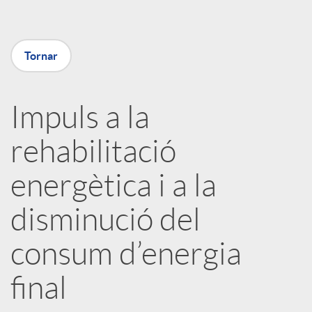
m
p
Tornar
a
Impuls a la
rehabilitació
r
energètica i a la
t
disminució del
i
consum d’energia
r
final