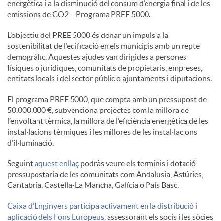
energètica i a la disminució del consum d’energia final i de les
S
emissions de CO2 – Programa PREE 5000.
L’objectiu del PREE 5000 és donar un impuls a la
o
sostenibilitat de l’edificació en els municipis amb un repte
demogràfic. Aquestes ajudes van dirigides a persones
físiques o jurídiques, comunitats de propietaris, empreses,
c
entitats locals i del sector públic o ajuntaments i diputacions.
El programa PREE 5000, que compta amb un pressupost de
i
50.000.000 €, subvenciona projectes com la millora de
l’envoltant tèrmica, la millora de l’eficiència energètica de les
instal·lacions tèrmiques i les millores de les instal·lacions
a
d’il·luminació.
Seguint
aquest enllaç
podràs veure els terminis i dotació
l
pressupostaria de les comunitats com Andalusia, Astúries,
Cantabria, Castella-La Mancha, Galícia o País Basc.
s
Caixa d’Enginyers participa activament en la distribució i
aplicació dels Fons Europeus,
assessorant els socis i les sòcies