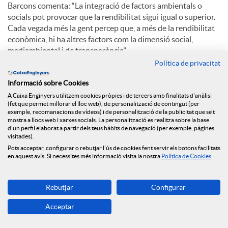
Barcons comenta: “La integració de factors ambientals o
socials pot provocar que la rendibilitat sigui igual o superior.
Cada vegada més la gent percep que, a més de la rendibilitat
econòmica, hi ha altres factors com la dimensió social,
mediambiental i de transparència”.
Política de privacitat
Pel que fa a l’aposta de Caixa d’Enginyers per la digitalització,
Eduard Barcons explica: “El creixement d’oficines continuarà
Informació sobre Cookies
sent com ha sigut sempre, progressiu. Hi ha una aposta
A Caixa Enginyers utilitzem cookies pròpies i de tercers amb finalitats d'anàlisi
(fet que permet millorar el lloc web), de personalització de contingut (per
claríssima per la digitalització. El millor està per venir”.
exemple, recomanacions de vídeos) i de personalització de la publicitat que se't
mostra a llocs web i xarxes socials. La personalització es realitza sobre la base
d'un perfil elaborat a partir dels teus hàbits de navegació (per exemple, pàgines
visitades).
C
Pots acceptar, configurar o rebutjar l'ús de cookies fent servir els botons facilitats
en aquest avís. Si necessites més informació visita la nostra
Política de Cookies
.
o
Rebutjar
Configurar
Notícies relacionades
m
Acceptar
NEWS & YOU núm.12