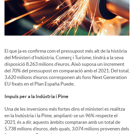
i
a
l
El que ja es confirma com el pressupost més alt de la història
del Ministeri d’Indústria, Comerç i Turisme, tindrà a la seva
s
disposició 8.263 milions d’euros. Això suposa un increment
del 70% del pressupost en comparació amb el 2021. Del total,
3.620 milions d’euros corresponen als fons Next Generation
EU fixats en el Plan España Puede.
Impuls per a la Indústria i Pime
Una de les inversions més fortes dins el ministeri es realitza
en la Indústria i la Pime, ampliant-se un 96% respecte el
2021, és a dir, aquests àmbits comptaran amb un total de
5.738 milions d’euros, dels quals, 3.074 milions provenen dels