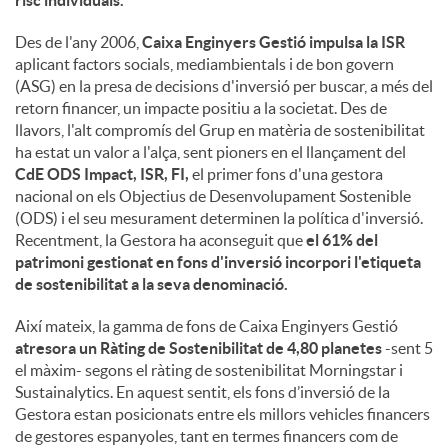
risc individuals.
Des de l'any 2006,
Caixa Enginyers Gestió impulsa la ISR
aplicant factors socials, mediambientals i de bon govern
(ASG) en la presa de decisions d'inversió per buscar, a més del
retorn financer, un impacte positiu a la societat. Des de
llavors, l'alt compromís del Grup en matèria de sostenibilitat
ha estat un valor a l'alça, sent pioners en el llançament del
CdE ODS Impact, ISR, FI,
el primer fons d'una gestora
nacional on els Objectius de Desenvolupament Sostenible
(ODS) i el seu mesurament determinen la política d'inversió.
Recentment, la Gestora ha aconseguit que
el 61% del
patrimoni gestionat en fons d'inversió incorpori l'etiqueta
de sostenibilitat a la seva denominació.
Així mateix, la gamma de fons de Caixa Enginyers Gestió
atresora un Ràting de Sostenibilitat de 4,80 planetes
-sent 5
el màxim- segons el ràting de sostenibilitat Morningstar i
Sustainalytics. En aquest sentit, els fons d’inversió de la
Gestora estan posicionats entre els millors vehicles financers
de gestores espanyoles, tant en termes financers com de