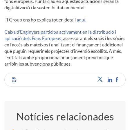
fons europeus. Punts clau en aquestes actuacions seran la
digitalització i la sostenibilitat ambiental.
Fi Group ens ho explica tot en detall
aquí
.
Caixa d’Enginyers participa activament en la distribució i
aplicació dels Fons Europeus,
assessorant els socis i les sòcies
en l’accés als mateixos i analitzant el finançament addicional
que puguin requerir els projectes d’inversió escollits. A més,
l’Entitat també proporciona finançament previ fins que
arribin les subvencions públiques.
C
o
Notícies relacionades
m