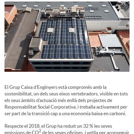
o
c
i
a
l
El Grup Caixa d’Enginyers està compromès amb la
sostenibilitat, un dels seus eixos vertebradors, visible en tots
els seus àmbits d’actuació més enllà dels projectes de
s
Responsabilitat Social Corporativa, i treballa activament per
ser part de la transició cap a una economia baixa en carboni.
Respecte el 2018, el Grup ha reduït un 32 % les seves
2
emissions de CO
de les seves oficines, i vetlla per aconseguir