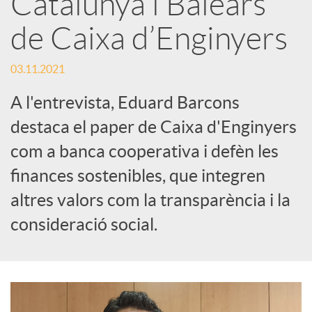
Catalunya i Balears
s
de Caixa d’Enginyers
S
03.11.2021
o
A l'entrevista, Eduard Barcons
destaca el paper de Caixa d'Enginyers
c
com a banca cooperativa i defèn les
finances sostenibles, que integren
i
altres valors com la transparència i la
consideració social.
a
l