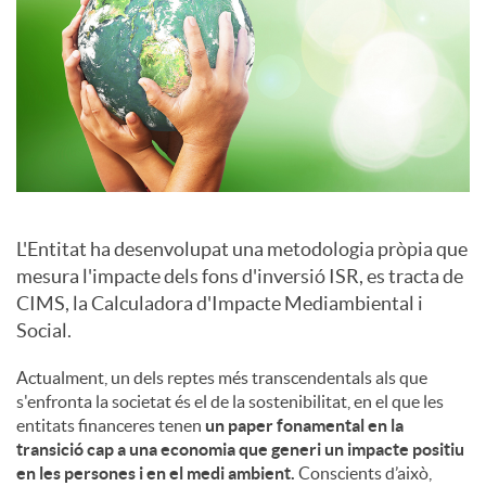
a
l
s
L'Entitat ha desenvolupat una metodologia pròpia que
mesura l'impacte dels fons d'inversió ISR, es tracta de
CIMS, la Calculadora d'Impacte Mediambiental i
Social.
Actualment, un dels reptes més transcendentals als que
s'enfronta la societat és el de la sostenibilitat, en el que les
entitats financeres tenen
un paper fonamental en la
transició cap a una economia que generi un impacte positiu
en les persones i en el medi ambient.
Conscients d’això,