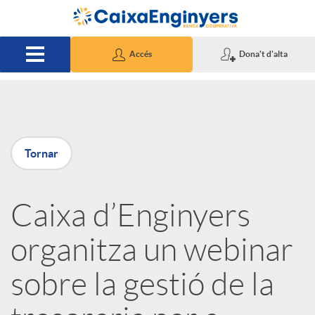
Salta al contingut principal
Accés
Dona't d'alta
P
Tornar
u
Caixa d’Enginyers
b
organitza un webinar
l
sobre la gestió de la
i