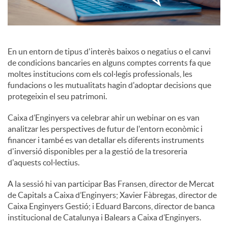
c
En un entorn de tipus d'interès baixos o negatius o el canvi
o
de condicions bancaries en alguns comptes corrents fa que
moltes institucions com els col·legis professionals, les
fundacions o les mutualitats hagin d'adoptar decisions que
n
protegeixin el seu patrimoni.
Caixa d’Enginyers va celebrar ahir un webinar on es van
t
analitzar les perspectives de futur de l'entorn econòmic i
financer i també es van detallar els diferents instruments
d'inversió disponibles per a la gestió de la tresoreria
i
d'aquests col·lectius.
A la sessió hi van participar Bas Fransen, director de Mercat
n
de Capitals a Caixa d’Enginyers; Xavier Fàbregas, director de
Caixa Enginyers Gestió; i Eduard Barcons, director de banca
g
institucional de Catalunya i Balears a Caixa d’Enginyers.