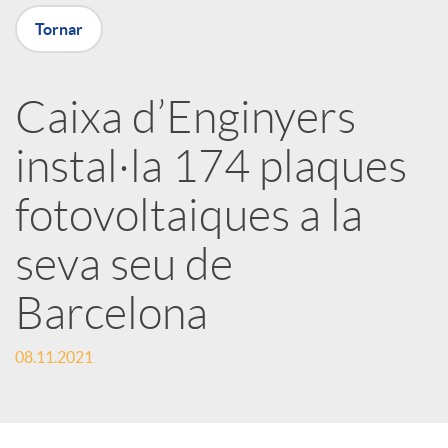
Tornar
X
a
Caixa d’Enginyers
instal·la 174 plaques
r
fotovoltaiques a la
x
seva seu de
e
Barcelona
s
08.11.2021
S