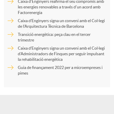
Caixa d'Enginyers reafirma el seu compromís amb
les energies renovables a través d'un acord amb
p
Factorenergia
Caixa d’Enginyers signa un conveni amb el Col·legi
a
de l’Arquitectura Tècnica de Barcelona
Transició energètica: peça clau en el tercer
trimestre
r
Caixa d’Enginyers signa un conveni amb el Col·legi
d’Administradors de Finques per seguir impulsant
t
la rehabilitació energètica
Guia de finançament 2022 per a microempreses i
i
pimes
r
a