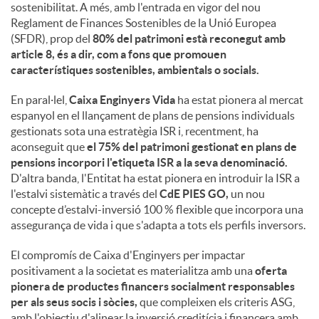
sostenibilitat. A més, amb l'entrada en vigor del nou
Reglament de Finances Sostenibles de la Unió Europea
(SFDR), prop del
80% del patrimoni està reconegut amb
article 8, és a dir, com a fons que promouen
característiques sostenibles, ambientals o socials.
En paral·lel,
Caixa Enginyers Vida
ha estat pionera al mercat
espanyol en el llançament de plans de pensions individuals
gestionats sota una estratègia ISR i, recentment, ha
aconseguit que
el 75% del patrimoni gestionat en plans de
pensions incorpori l'etiqueta ISR a la seva denominació.
D'altra banda, l'Entitat ha estat pionera en introduir la ISR a
l'estalvi sistemàtic a través del
CdE PIES GO,
un nou
concepte d’estalvi-inversió 100 % flexible que incorpora una
assegurança de vida i que s'adapta a tots els perfils inversors.
El compromís de Caixa d'Enginyers per impactar
positivament a la societat es materialitza amb una
oferta
pionera de productes financers socialment responsables
per als seus socis i sòcies,
que compleixen els criteris ASG,
amb l'objectiu d'alinear la inversió creditícia i financera amb