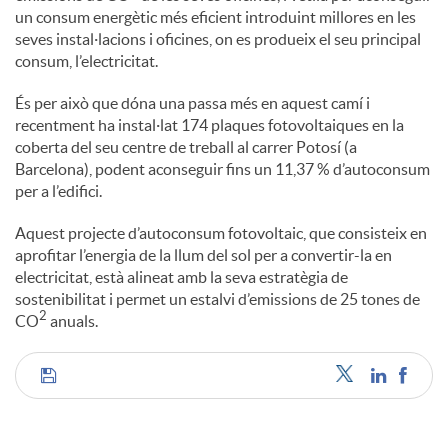
un consum energètic més eficient introduint millores en les
seves instal·lacions i oficines, on es produeix el seu principal
consum, l’electricitat.
És per això que dóna una passa més en aquest camí i
recentment ha instal·lat 174 plaques fotovoltaiques en la
coberta del seu centre de treball al carrer Potosí (a
Barcelona), podent aconseguir fins un 11,37 % d’autoconsum
per a l’edifici.
Aquest projecte d’autoconsum fotovoltaic, que consisteix en
aprofitar l’energia de la llum del sol per a convertir-la en
electricitat, està alineat amb la seva estratègia de
sostenibilitat i permet un estalvi d’emissions de 25 tones de
2
CO
anuals.
C