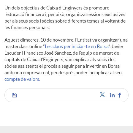
l
Un dels objectius de Caixa d’Enginyers és promoure
l’educació financera i, per això, organitza sessions exclusives
per als seus socis i sòcies sobre diferents temes al voltant de
s
les finances personals.
Aquest dimecres, 10 de novembre, l’Entitat va organitzar una
masterclass online “
Les claus per iniciar-te en Borsa
”. Javier
Escuder i Francisco José Sánchez, de l’equip de mercat de
capitals de Caixa d’Enginyers, van explicar als socis i les
sòcies assistents el procés a seguir per a invertir en Borsa
amb una empresa real, per després poder-ho aplicar al seu
compte de valors.
C
o