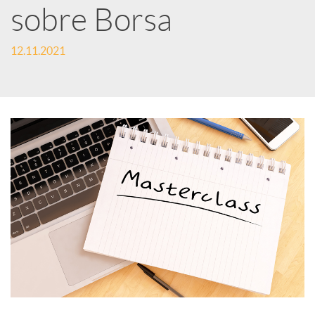
e
sobre Borsa
12.11.2021
s
S
o
c
i
a