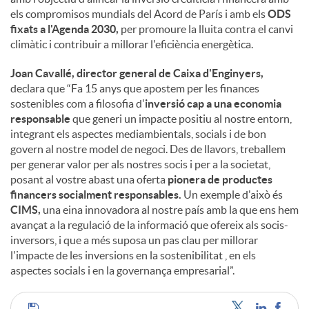
els compromisos mundials del Acord de París i amb els
ODS
fixats a l'Agenda 2030,
per promoure la lluita contra el canvi
climàtic i contribuir a millorar l'eficiència energètica.
Joan Cavallé, director general de Caixa d'Enginyers,
declara que “Fa 15 anys que apostem per les finances
sostenibles com a filosofia d'
inversió cap a una economia
responsable
que generi un impacte positiu al nostre entorn,
integrant els aspectes mediambientals, socials i de bon
govern al nostre model de negoci. Des de llavors, treballem
per generar valor per als nostres socis i per a la societat,
posant al vostre abast una oferta
pionera de productes
financers socialment responsables.
Un exemple d'això és
CIMS,
una eina innovadora al nostre país amb la que ens hem
avançat a la regulació de la informació que ofereix als socis-
inversors, i que a més suposa un pas clau per millorar
l'impacte de les inversions en la sostenibilitat , en els
aspectes socials i en la governança empresarial”.