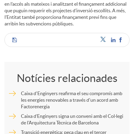
en l’accés als mateixos i analitzant el finançament addicional
que puguin requerir els projectes d’inversió escollits. A més,
l’Entitat també proporciona finançament previ fins que
arribin les subvencions públiques.
C
o
Notícies relacionades
m
Caixa d'Enginyers reafirma el seu compromís amb
les energies renovables a través d'un acord amb
p
Factorenergia
Caixa d’Enginyers signa un conveni amb el Col·legi
a
de l’Arquitectura Tècnica de Barcelona
Transició energètica: peça clau en el tercer