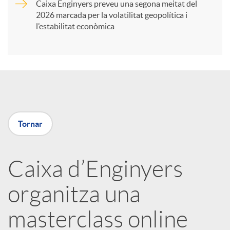
Caixa Enginyers preveu una segona meitat del
i
2026 marcada per la volatilitat geopolítica i
l’estabilitat econòmica
r
a
X
Tornar
a
Caixa d’Enginyers
r
organitza una
x
masterclass online