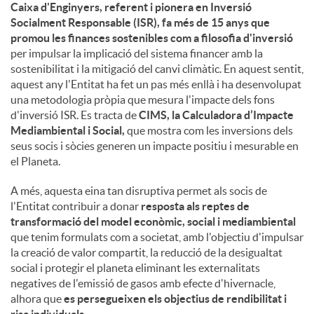
Caixa d'Enginyers, referent i pionera en Inversió
Socialment Responsable (ISR), fa més de 15 anys que
promou les finances sostenibles com a filosofia d'inversió
per impulsar la implicació del sistema financer amb la
sostenibilitat i la mitigació del canvi climàtic. En aquest sentit,
aquest any l'Entitat ha fet un pas més enllà i ha desenvolupat
una metodologia pròpia que mesura l'impacte dels fons
d'inversió ISR. Es tracta de
CIMS, la Calculadora d’Impacte
Mediambiental i Social,
que mostra com les inversions dels
seus socis i sòcies generen un impacte positiu i mesurable en
el Planeta.
A més, aquesta eina tan disruptiva permet als socis de
l'Entitat contribuir a donar
resposta als reptes de
transformació del model econòmic, social i mediambiental
que tenim formulats com a societat, amb l'objectiu d'impulsar
la creació de valor compartit, la reducció de la desigualtat
social i protegir el planeta eliminant les externalitats
negatives de l'emissió de gasos amb efecte d'hivernacle,
alhora que
es persegueixen els objectius de rendibilitat i