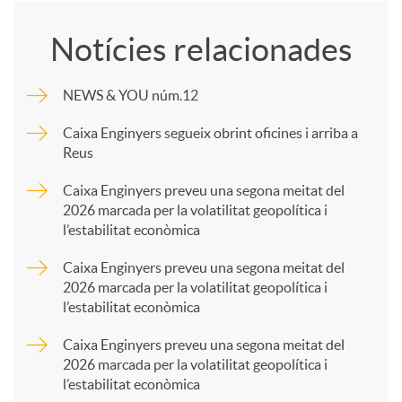
o
Notícies relacionades
m
NEWS & YOU núm.12
p
Caixa Enginyers segueix obrint oficines i arriba a
Reus
a
Caixa Enginyers preveu una segona meitat del
2026 marcada per la volatilitat geopolítica i
l’estabilitat econòmica
r
Caixa Enginyers preveu una segona meitat del
2026 marcada per la volatilitat geopolítica i
t
l’estabilitat econòmica
Caixa Enginyers preveu una segona meitat del
i
2026 marcada per la volatilitat geopolítica i
l’estabilitat econòmica