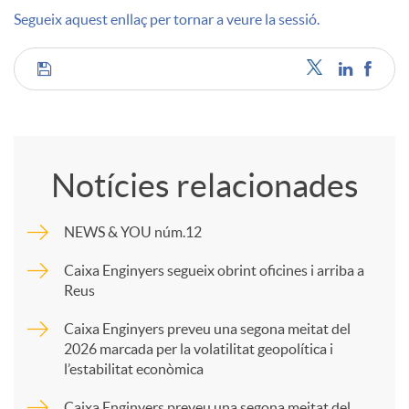
Segueix aquest enllaç per tornar a veure la sessió.
u
C
t
o
s
Notícies relacionades
m
NEWS & YOU núm.12
p
Caixa Enginyers segueix obrint oficines i arriba a
Reus
a
Caixa Enginyers preveu una segona meitat del
2026 marcada per la volatilitat geopolítica i
l’estabilitat econòmica
r
Caixa Enginyers preveu una segona meitat del