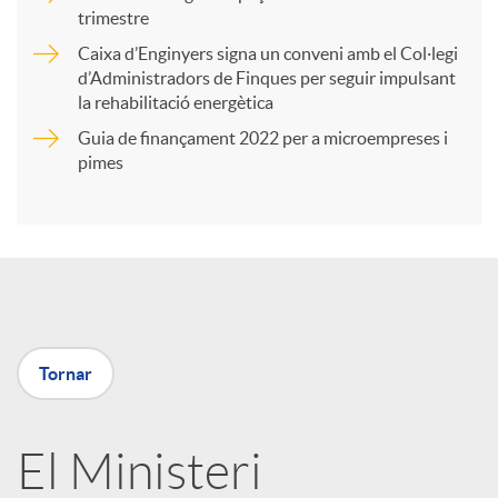
trimestre
r
Caixa d’Enginyers signa un conveni amb el Col·legi
d’Administradors de Finques per seguir impulsant
t
la rehabilitació energètica
Guia de finançament 2022 per a microempreses i
i
pimes
r
a
Tornar
X
a
El Ministeri