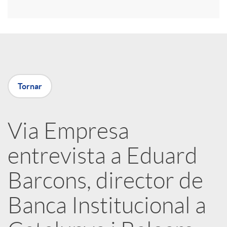
r
a
X
Tornar
a
Via Empresa
r
entrevista a Eduard
x
Barcons, director de
e
Banca Institucional a