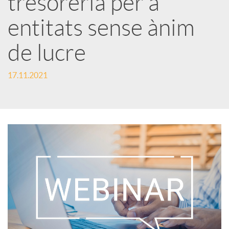
tresoreria per a
entitats sense ànim
c
de lucre
a
17.11.2021
d
o
r
d
e