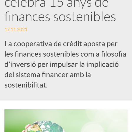
celebra 15 anys de
x
finances sostenibles
e
17.11.2021
La cooperativa de crèdit aposta per
s
les finances sostenibles com a filosofia
d'inversió per impulsar la implicació
S
del sistema financer amb la
o
sostenibilitat.
c
i