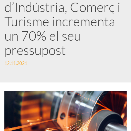
d’Indústria, Comerç i
r
Turisme incrementa
x
un 70% el seu
e
pressupost
s
12.11.2021
S
o
c