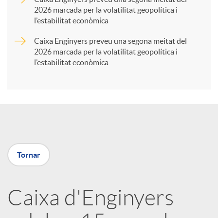
2026 marcada per la volatilitat geopolítica i
t
l’estabilitat econòmica
Caixa Enginyers preveu una segona meitat del
i
2026 marcada per la volatilitat geopolítica i
l’estabilitat econòmica
r
a
X
Tornar
a
Caixa d'Enginyers
r