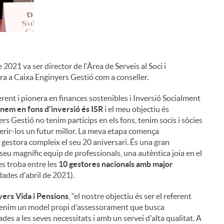
de 2021 va ser director de l'Àrea de Serveis al Soci i
ra a Caixa Enginyers Gestió com a conseller.
erent i pionera en finances sostenibles i Inversió Socialment
nem en fons d'inversió és ISR
i el meu objectiu és
rs Gestió no tenim partícips en els fons, tenim socis i sòcies
erir-los un futur millor. La meva etapa comença
 gestora compleix el seu 20 aniversari. És una gran
eu magnífic equip de professionals, una autèntica joia en el
s troba entre les
10 gestores nacionals amb major
des d'abril de 2021).
yers Vida i Pensions
, “el nostre objectiu és ser el referent
ó. Tenim un model propi d'assessorament que busca
des a les seves necessitats i amb un servei d'alta qualitat. A