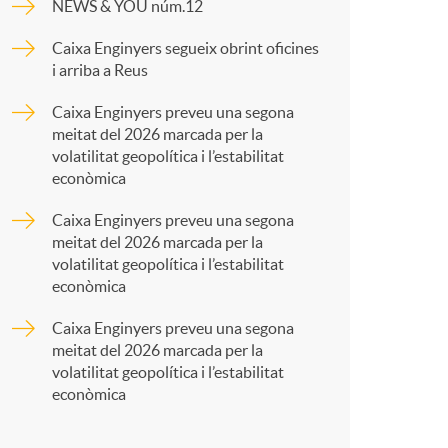
o
NEWS & YOU núm.12
p
Caixa Enginyers segueix obrint oficines
m
i arriba a Reus
a
Caixa Enginyers preveu una segona
a
meitat del 2026 marcada per la
r
volatilitat geopolítica i l’estabilitat
econòmica
t
Caixa Enginyers preveu una segona
meitat del 2026 marcada per la
volatilitat geopolítica i l’estabilitat
econòmica
Caixa Enginyers preveu una segona
r
meitat del 2026 marcada per la
volatilitat geopolítica i l’estabilitat
econòmica
a