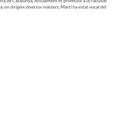
Oberta de Catalunya. Actualment és professor a la Facultat
, on dirigeix diversos màsters. Martí ha estat vocal del
i
l