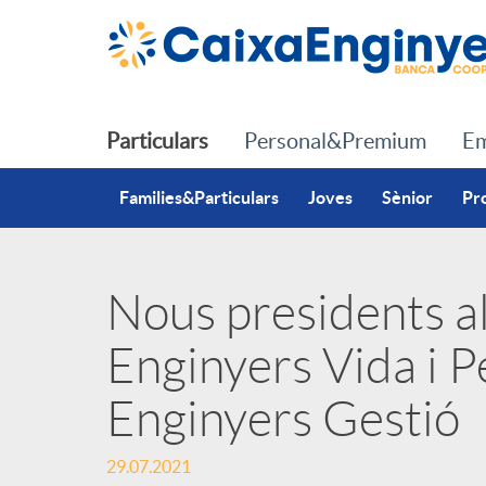
Salta al contingut principal
Particulars
Personal&Premium
Em
Families&Particulars
Joves
Sènior
Pr
Nous presidents a
P
Enginyers Vida i P
u
Enginyers Gestió
b
29.07.2021