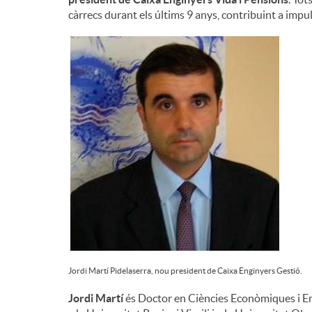
càrrecs durant els últims 9 anys, contribuint a impul
n
g
u
t
s
Jordi Martí Pidelaserra, nou president de Caixa Enginyers Gestió.
Jordi Martí
és Doctor en Ciències Econòmiques i Em