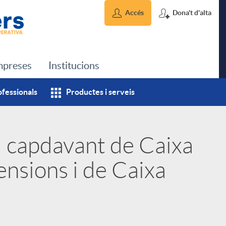
Accés
Dona't d'alta
preses
Institucions
ofessionals
Productes i serveis
l capdavant de Caixa
ensions i de Caixa