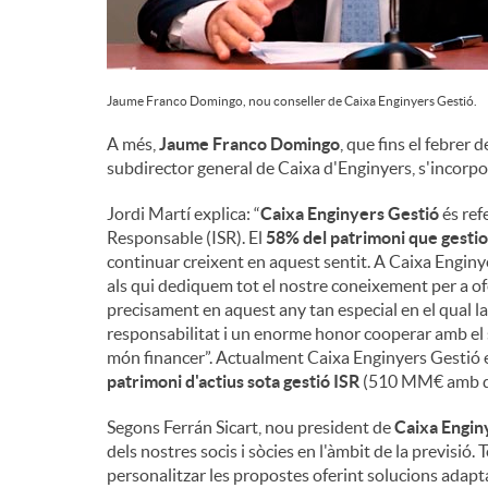
Jaume Franco Domingo, nou conseller de Caixa Enginyers Gestió.
A més,
Jaume Franco Domingo
, que fins el febrer 
subdirector general de Caixa d'Enginyers, s'incorpo
Jordi Martí explica: “
Caixa Enginyers Gestió
és ref
Responsable (ISR). El
58% del patrimoni que gestio
continuar creixent en aquest sentit. A Caixa Enginye
als qui dediquem tot el nostre coneixement per a of
precisament en aquest any tan especial en el qual la
responsabilitat i un enorme honor cooperar amb el s
món financer”. Actualment Caixa Enginyers Gestió e
patrimoni d'actius sota gestió ISR
(510 MM€ amb da
Segons Ferrán Sicart, nou president de
Caixa Engin
dels nostres socis i sòcies en l'àmbit de la previsi
personalitzar les propostes oferint solucions adapta