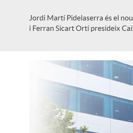
l
Jordi Martí Pidelaserra és el no
i Ferran Sicart Ortí presideix Ca
i
c
a
d
o
r