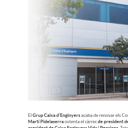
d
e
c
o
n
t
El
Grup Caixa d'Enginyers
acaba de renovar els Conse
i
Martí Pidelaserra
ostenta el càrrec
de president d
president de Caixa Enginyers Vida i Pensions
. Tot