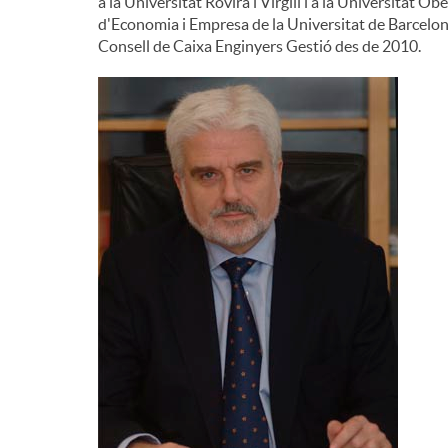
a la Universitat Rovira i Virgili i a la Universitat 
d'Economia i Empresa de la Universitat de Barcelona
Consell de Caixa Enginyers Gestió des de 2010.