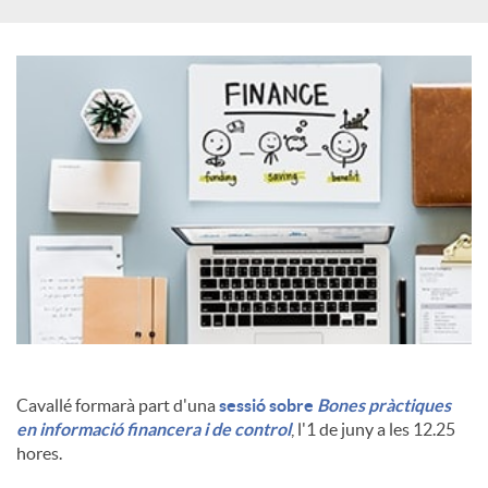
a
l
s
Cavallé formarà part d'una
sessió sobre
Bones pràctiques
en informació financera i de control
, l'1 de juny a les 12.25
hores.