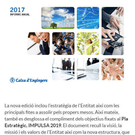
c
o
n
t
i
La nova edició inclou l'estratègia de l'Entitat així com les
n
principals fites a assolir pels propers mesos. Així mateix,
també es desglossa el compliment dels objectius fixats al
Pla
Estratègic, IMPULSA 2019
. El document recull la visió, la
g
missió i els valors de l'Entitat així com la nova estructura, que