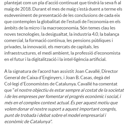
plantejat com un pla d'acció continuat que tindrà la seva fi al
maig de 2018. Durant el mes de maig s'està duent a terme els
esdeveniment de presentació de les conclusions de cada eix
que contemplen la globalitat de l'estudi de l'economia en els
àmbits de la micro i la macroeconomia. Són temes clau les
noves tecnologies, la desigualtat, la industria 4.0, la balança
comercial, la formació contínua, les pensions públiques i
privades, la innovació, els mercats de capitals, les
infraestructures, el medi ambient, la professió d'economista
en el futur i la digitalització i la intel·ligència artificial.
A la signatura de l'acord han assistit Joan Cavallé, Director
General de Caixa d'Enginyers, i Joan B. Casas, degà del
Col·legi d'Economistes de Catalunya. Cavallé ha comentat
que "
el nostre objectiu és estar sempre al costat de la societat
i de les empreses per fomentar el progrés econòmic i social, i
més en el complex context actual. És per aquest motiu que
volem donar el nostre suport a aquest important congrés,
punt de trobada i debat sobre el model empresarial i
econòmic de Catalunya"
.