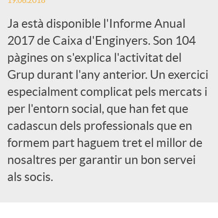
19.06.2018
c
Ja està disponible l'Informe Anual
2017 de Caixa d'Enginyers. Son 104
a
pàgines on s'explica l'activitat del
Grup durant l'any anterior. Un exercici
d
especialment complicat pels mercats i
per l'entorn social, que han fet que
o
cadascun dels professionals que en
formem part haguem tret el millor de
r
nosaltres per garantir un bon servei
als socis.
d
e