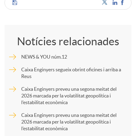
C
o
Notícies relacionades
m
NEWS & YOU núm.12
p
Caixa Enginyers segueix obrint oficines i arriba a
Reus
a
Caixa Enginyers preveu una segona meitat del
2026 marcada per la volatilitat geopolítica i
l’estabilitat econòmica
r
Caixa Enginyers preveu una segona meitat del
2026 marcada per la volatilitat geopolítica i
t
l’estabilitat econòmica