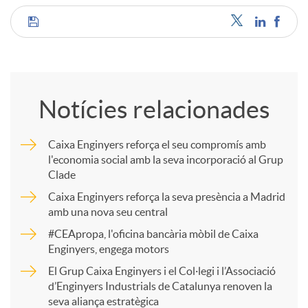
C
o
Notícies relacionades
m
Caixa Enginyers reforça el seu compromís amb
l'economia social amb la seva incorporació al Grup
p
Clade
Caixa Enginyers reforça la seva presència a Madrid
a
amb una nova seu central
#CEApropa, l'oficina bancària mòbil de Caixa
Enginyers, engega motors
r
El Grup Caixa Enginyers i el Col·legi i l’Associació
d’Enginyers Industrials de Catalunya renoven la
t
seva aliança estratègica