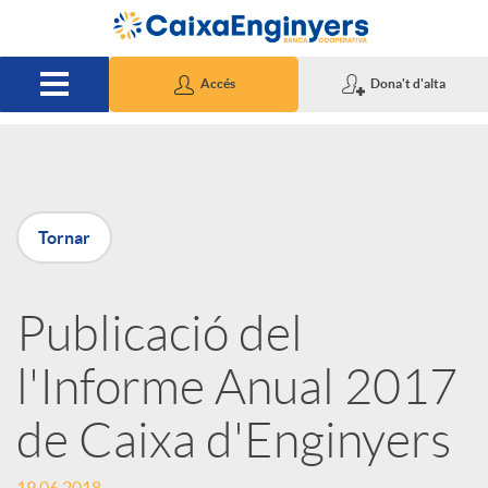
Salta al contingut principal
Accés
Dona't d'alta
P
Tornar
u
Publicació del
b
l'Informe Anual 2017
l
de Caixa d'Enginyers
i