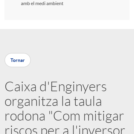
amb el medi ambient
r
a
X
Tornar
a
Caixa d'Enginyers
r
organitza la taula
x
rodona "Com mitigar
e
riscos per a l'inversor