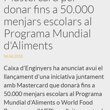
e
donar fins a 50.000
menjars escolars al
s
Programa Mundial
S
d'Aliments
o
06.06.2018
Caixa d'Enginyers ha anunciat avui el
c
llançament d'una iniciativa juntament
i
amb Mastercard que donarà fins a
50.000 menjars escolars al Programa
a
Mundial d'Aliments o World Food