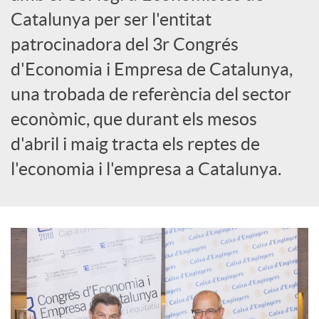
o
Catalunya per ser l'entitat
c
patrocinadora del 3r Congrés
d'Economia i Empresa de Catalunya,
i
una trobada de referència del sector
econòmic, que durant els mesos
a
d'abril i maig tracta els reptes de
l'economia i l'empresa a Catalunya.
l
s