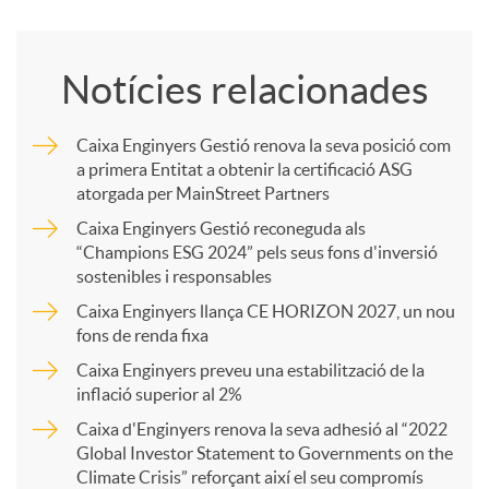
o
Notícies relacionades
m
Caixa Enginyers Gestió renova la seva posició com
a primera Entitat a obtenir la certificació ASG
p
atorgada per MainStreet Partners
Caixa Enginyers Gestió reconeguda als
a
“Champions ESG 2024” pels seus fons d'inversió
sostenibles i responsables
Caixa Enginyers llança CE HORIZON 2027, un nou
r
fons de renda fixa
Caixa Enginyers preveu una estabilització de la
t
inflació superior al 2%
Caixa d'Enginyers renova la seva adhesió al “2022
i
Global Investor Statement to Governments on the
Climate Crisis” reforçant així el seu compromís