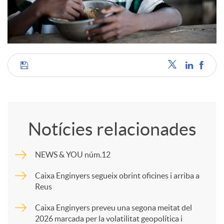
C
o
Notícies relacionades
m
NEWS & YOU núm.12
p
Caixa Enginyers segueix obrint oficines i arriba a
Reus
a
Caixa Enginyers preveu una segona meitat del
2026 marcada per la volatilitat geopolítica i