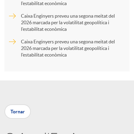
l’estabilitat econòmica
r
Caixa Enginyers preveu una segona meitat del
2026 marcada per la volatilitat geopolítica i
t
l’estabilitat econòmica
Caixa Enginyers preveu una segona meitat del
i
2026 marcada per la volatilitat geopolítica i
l’estabilitat econòmica
r
a
X
Tornar
a