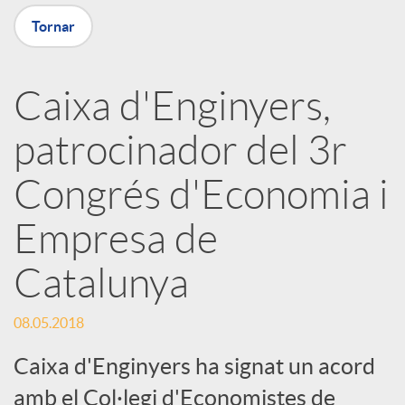
X
Tornar
a
Caixa d'Enginyers,
r
patrocinador del 3r
x
Congrés d'Economia i
e
Empresa de
Catalunya
s
08.05.2018
S
Caixa d'Enginyers ha signat un acord
amb el Col·legi d'Economistes de