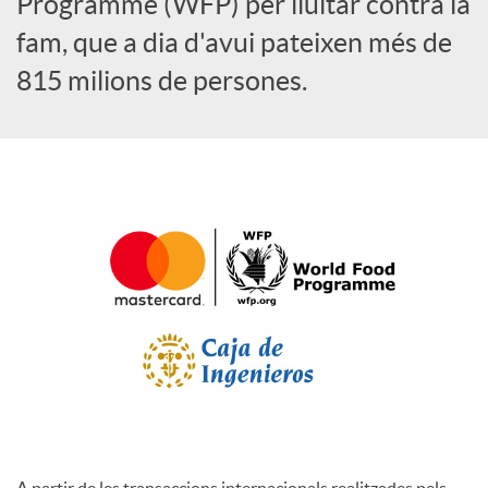
Programme (WFP) per lluitar contra la
l
fam, que a dia d'avui pateixen més de
815 milions de persones.
s
A partir de les transaccions internacionals realitzades pels