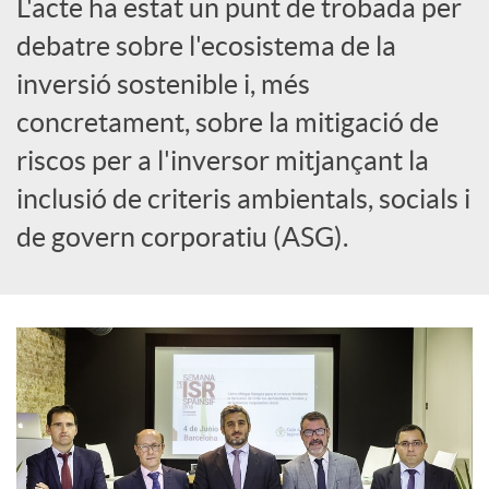
L'acte ha estat un punt de trobada per
i
debatre sobre l'ecosistema de la
inversió sostenible i, més
a
concretament, sobre la mitigació de
riscos per a l'inversor mitjançant la
l
inclusió de criteris ambientals, socials i
s
de govern corporatiu (ASG).