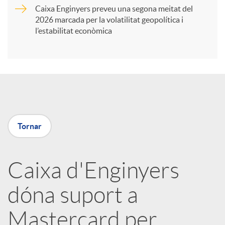
Caixa Enginyers preveu una segona meitat del
i
2026 marcada per la volatilitat geopolítica i
l’estabilitat econòmica
r
a
X
Tornar
a
Caixa d'Enginyers
r
dóna suport a
x
Mastercard per