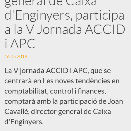
general de Caixa
x
d'Enginyers, participa
e
a la V Jornada ACCID
i APC
s
16.05.2018
S
La V jornada ACCID i APC, que se
o
centrarà en Les noves tendències en
comptabilitat, control i finances,
c
comptarà amb la participació de Joan
Cavallé, director general de Caixa
i
d'Enginyers.