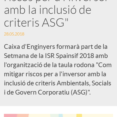
amb la inclusió de
s
criteris ASG"
S
28.05.2018
o
Caixa d'Enginyers formarà part de la
Setmana de la ISR Spainsif 2018 amb
c
l'organització de la taula rodona "Com
mitigar riscos per a l'inversor amb la
i
inclusió de criteris Ambientals, Socials
i de Govern Corporatiu (ASG)".
a
l