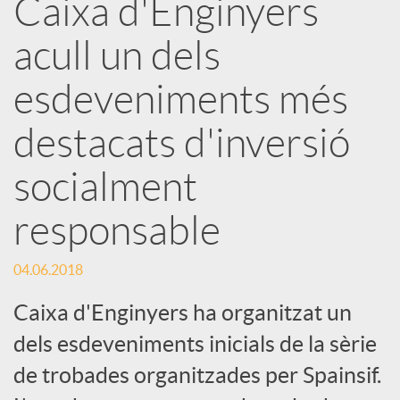
Caixa d'Enginyers
r
acull un dels
x
esdeveniments més
e
destacats d'inversió
socialment
s
responsable
S
04.06.2018
o
Caixa d'Enginyers ha organitzat un
dels esdeveniments inicials de la sèrie
c
de trobades organitzades per Spainsif.