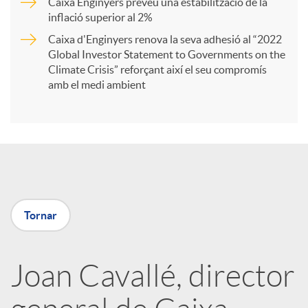
Caixa Enginyers preveu una estabilització de la
t
inflació superior al 2%
Caixa d'Enginyers renova la seva adhesió al “2022
i
Global Investor Statement to Governments on the
Climate Crisis” reforçant així el seu compromís
amb el medi ambient
r
a
X
Tornar
a
Joan Cavallé, director
r