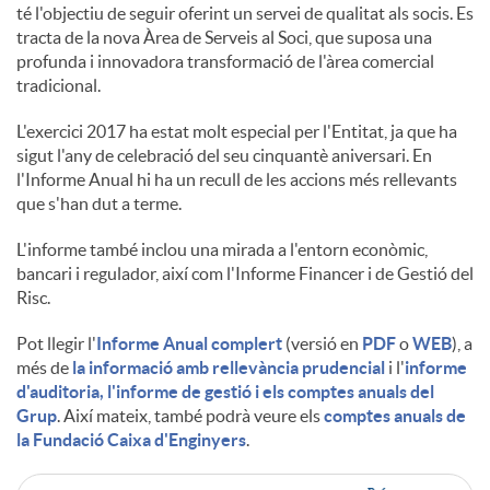
té l'objectiu de seguir oferint un servei de qualitat als socis. Es
tracta de la nova Àrea de Serveis al Soci, que suposa una
u
profunda i innovadora transformació de l'àrea comercial
tradicional.
t
L'exercici 2017 ha estat molt especial per l'Entitat, ja que ha
sigut l'any de celebració del seu cinquantè aniversari. En
l'Informe Anual hi ha un recull de les accions més rellevants
s
que s'han dut a terme.
L'informe també inclou una mirada a l'entorn econòmic,
bancari i regulador, així com l'Informe Financer i de Gestió del
Risc.
Pot llegir l'
Informe Anual complert
(versió en
PDF
o
WEB
), a
més de
la informació amb rellevància prudencial
i l'
informe
d'auditoria, l'informe de gestió i els comptes anuals del
Grup
. Així mateix, també podrà veure els
comptes anuals de
la Fundació Caixa d'Enginyers
.