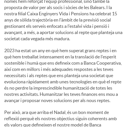
només hem reforçat l'equip professional, sinó també la
proposta de valor per als socis i sòcies de les Balears. I la
nostra filial Caixa Enginyers Vida i Pensions ha celebrat 15
anys de sòlida trajectòria en l'àmbit de la previsió social
gestionant els serveis enfocats a l'estalvi vida i pensió i
avançant, a més, a aportar solucions al repte que planteja una
societat cada vegada més madura.
2023 ha estat un any en què hem superat grans reptes i en
què hem treballat intensament en la translació de l'esperit
sostenible i humà que ens defineix com a Banca Cooperativa,
així com en millors i més adequades respostes a les teves
necessitats i als reptes que ens planteja una societat que
evoluciona ràpidament amb unes tecnologies en què el repte
és no perdre la imprescindible humanització de totes les
nostres activitats. Humanitzar les teves finances ens mou a
avançar i proposar noves solucions per als nous reptes.
Per això, ara que arriba el Nadal, és un bon moment de
reflexió perquè els nostres objectius siguin coherents amb
els valors que defineixen el nostre model de Banca