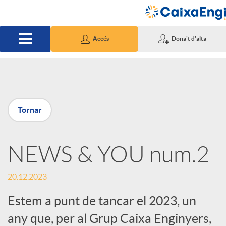
Salta al contingut principal
Accés
Dona't d'alta
P
Tornar
u
NEWS & YOU num.2
b
20.12.2023
l
Estem a punt de tancar el 2023, un
i
any que, per al Grup Caixa Enginyers,