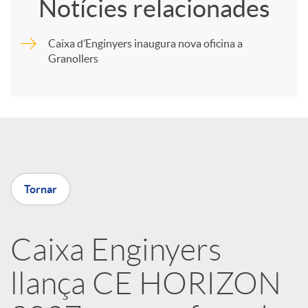
Notícies relacionades
m
Caixa d’Enginyers inaugura nova oficina a
Granollers
p
a
r
Tornar
t
i
Caixa Enginyers
llança CE HORIZON
r