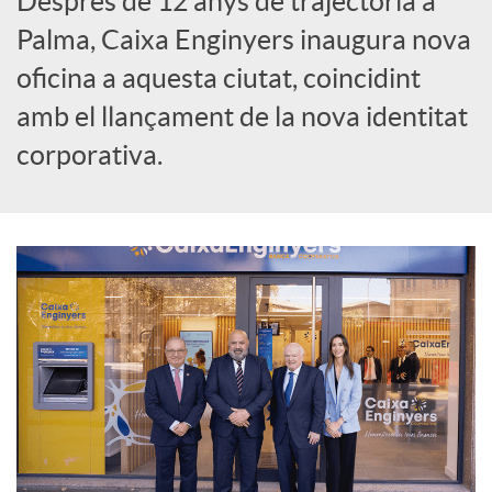
Després de 12 anys de trajectòria a
Palma, Caixa Enginyers inaugura nova
r
oficina a aquesta ciutat, coincidint
amb el llançament de la nova identitat
a
corporativa.
X
a
r
x
e