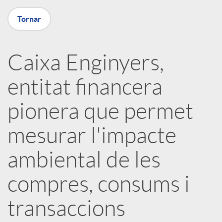
a
Tornar
X
Caixa Enginyers,
a
entitat financera
r
pionera que permet
x
mesurar l'impacte
ambiental de les
e
compres, consums i
s
transaccions