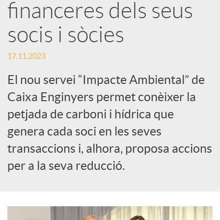
S
financeres dels seus
socis i sòcies
o
17.11.2023
c
El nou servei “Impacte Ambiental” de
i
Caixa Enginyers permet conèixer la
petjada de carboni i hídrica que
a
genera cada soci en les seves
transaccions i, alhora, proposa accions
l
per a la seva reducció.
s