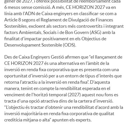
gener de 2027, i ofereix possibilitat de reemborsament cada
6 mesos sense comissió. A més, CE HORIZON 2027 va en
línia amb l'ADN de Caixa enginyers en classificar-se com a
Article 8 segons el Reglament de Divulgació de Finances
Sostenibles, excloent als sectors més controvertits i integrant
factors Ambientals, Socials i de Bon Govern (ASG) amb la
finalitat d'impactar positivament en els Objectius de
Desenvolupament Sostenible (ODS).
Des de Caixa Enginyers Gestió afirmen que “el llançament de
CE HORIZON 2027 és una alternativa en l'àmbit de la
inversió en renda fixa corporativa que es presenta com una
oportunitat d'inversió per a un entorn de tipus d'interès que
retorna l'atractiu a la inversió en renda fixa”. D'aquesta
manera, tenint en compte la rendibilitat esperada en el
venciment de l'horitzó temporal (2027) aquest nou fons es
tracta d'una opció atractiva dins de la cartera d'inversió.
“L'objectiu és tractar d'obtenir una rendibilitat d'acord amb la
inversió majoritària en renda fixa corporativa de qualitat
creditícia mitjana o alta” apunten els experts.