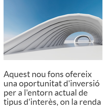
S
o
c
i
a
Aquest nou fons ofereix
una oportunitat d'inversió
l
per a l'entorn actual de
s
tipus d'interès, on la renda