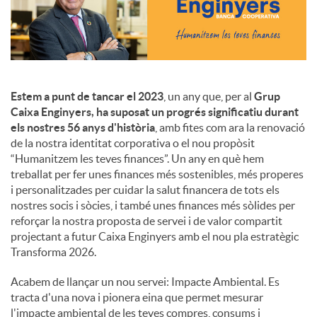
c
o
Estem a punt de tancar el 2023
, un any que, per al
Grup
Caixa Enginyers, ha suposat un progrés significatiu durant
n
els nostres 56 anys d'història
, amb fites com ara la renovació
de la nostra identitat corporativa o el nou propòsit
“Humanitzem les teves finances”. Un any en què hem
t
treballat per fer unes finances més sostenibles, més properes
i personalitzades per cuidar la salut financera de tots els
nostres socis i sòcies, i també unes finances més sòlides per
i
reforçar la nostra proposta de servei i de valor compartit
projectant a futur Caixa Enginyers amb el nou pla estratègic
Transforma 2026.
n
Acabem de llançar un nou servei: Impacte Ambiental. Es
tracta d'una nova i pionera eina que permet mesurar
g
l'impacte ambiental de les teves compres, consums i