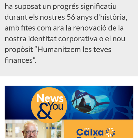
ha suposat un progrés significatiu
c
durant els nostres 56 anys d'història,
amb fites com ara la renovació de la
a
nostra identitat corporativa o el nou
propòsit “Humanitzem les teves
d
finances”.
o
r
d
e