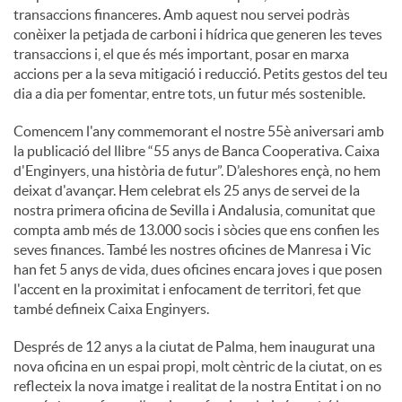
transaccions financeres. Amb aquest nou servei podràs
conèixer la petjada de carboni i hídrica que generen les teves
u
transaccions i, el que és més important, posar en marxa
accions per a la seva mitigació i reducció. Petits gestos del teu
dia a dia per fomentar, entre tots, un futur més sostenible.
t
Comencem l'any commemorant el nostre 55è aniversari amb
la publicació del llibre “55 anys de Banca Cooperativa. Caixa
s
d'Enginyers, una història de futur”. D’aleshores ençà, no hem
deixat d'avançar. Hem celebrat els 25 anys de servei de la
nostra primera oficina de Sevilla i Andalusia, comunitat que
compta amb més de 13.000 socis i sòcies que ens confien les
seves finances. També les nostres oficines de Manresa i Vic
han fet 5 anys de vida, dues oficines encara joves i que posen
l'accent en la proximitat i enfocament de territori, fet que
també defineix Caixa Enginyers.
Després de 12 anys a la ciutat de Palma, hem inaugurat una
nova oficina en un espai propi, molt cèntric de la ciutat, on es
reflecteix la nova imatge i realitat de la nostra Entitat i on no