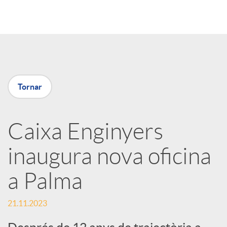
o
m
p
Tornar
a
Caixa Enginyers
inaugura nova oficina
r
a Palma
t
21.11.2023
i