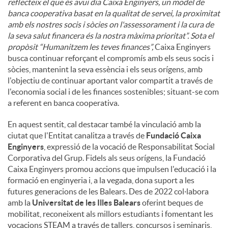
reflecteix el que és avui dia Caixa Enginyers, un model de
banca cooperativa basat en la qualitat de servei, la proximitat
amb els nostres socis i sòcies on l'assessorament i la cura de
la seva salut financera és la nostra màxima prioritat”. Sota el
propòsit “Humanitzem les teves finances”,
Caixa Enginyers
busca continuar reforçant el compromís amb els seus socis i
sòcies, mantenint la seva essència i els seus orígens, amb
l'objectiu de continuar aportant valor compartit a través de
l'economia social i de les finances sostenibles; situant-se com
a referent en banca cooperativa.
En aquest sentit, cal destacar també la vinculació amb la
ciutat que l'Entitat canalitza a través de
Fundació Caixa
Enginyers
, expressió de la vocació de Responsabilitat Social
Corporativa del Grup. Fidels als seus orígens, la Fundació
Caixa Enginyers promou accions que impulsen l'educació i la
formació en enginyeria i, a la vegada, dona suport a les
futures generacions de les Balears. Des de 2022 col·labora
amb la
Universitat de les Illes Balears
oferint beques de
mobilitat, reconeixent als millors estudiants i fomentant les
vocacions STEAM a través de tallers, concursos i seminaris,