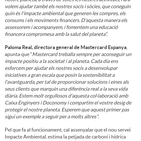
volem ajudar també els nostres socis i sòcies, que coneguin
quin és l'impacte ambiental que generen les compres, els
consums i els moviments financers. D'aquesta manera els
assessorem i acompanyem, i fomentem una educació
financera compromesa amb la salut del planeta”.
Paloma Real, directora general de Mastercard Espanya
,
apunta que “
Mastercard treballa sempre per aconseguir un
impacte positiu a la societat i al planeta. Cada dia ens
esforcem per ajudar els nostres socis a desenvolupar
iniciatives a gran escala que posin la sostenibilitat a
l'avantguarda, per tal de proporcionar solucions i eines als
seus clients que marquin una diferència real a la seva vida
diària. Estem molt orgullosos d'aquesta col·laboració amb
Caixa Enginyers i Doconomy i compartim el vostre desig de
protegir el nostre planeta. Esperem que aquest primer pas
sigui un exemple a seguir per a molts altres”
.
Pel que fa al funcionament, cal assenyalar que el nou servei
Impacte Ambiental, estima la petjada de carboni i hídrica