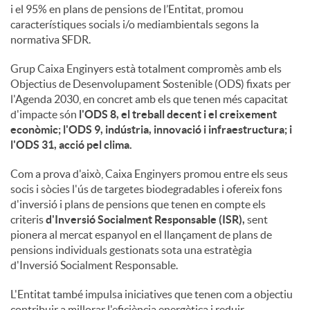
i el 95% en plans de pensions de l’Entitat, promou
característiques socials i/o mediambientals segons la
normativa SFDR.
Grup Caixa Enginyers està totalment compromès amb els
Objectius de Desenvolupament Sostenible (ODS) fixats per
l'Agenda 2030, en concret amb els que tenen més capacitat
d'impacte són
l'ODS 8, el treball decent i el creixement
econòmic; l'ODS 9, indústria, innovació i infraestructura; i
l'ODS 31, acció pel clima.
Com a prova d'això, Caixa Enginyers promou entre els seus
socis i sòcies l'ús de targetes biodegradables i ofereix fons
d'inversió i plans de pensions que tenen en compte els
criteris
d'Inversió Socialment Responsable (ISR),
sent
pionera al mercat espanyol en el llançament de plans de
pensions individuals gestionats sota una estratègia
d'Inversió Socialment Responsable.
L'Entitat també impulsa iniciatives que tenen com a objectiu
contribuir a millorar l'eficiència energètica i reduir