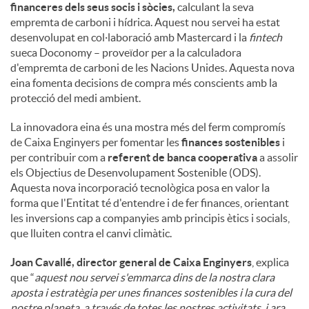
financeres dels seus socis i sòcies,
calculant la seva
empremta de carboni i hídrica. Aquest nou servei ha estat
desenvolupat en col·laboració amb Mastercard i la
fintech
sueca Doconomy – proveïdor per a la calculadora
d'empremta de carboni de les Nacions Unides. Aquesta nova
eina fomenta decisions de compra més conscients amb la
protecció del medi ambient.
La innovadora eina és una mostra més del ferm compromís
de Caixa Enginyers per fomentar les
finances sostenibles
i
per contribuir com a
referent de banca cooperativa
a assolir
els Objectius de Desenvolupament Sostenible (ODS).
Aquesta nova incorporació tecnològica posa en valor la
forma que l'Entitat té d'entendre i de fer finances, orientant
les inversions cap a companyies amb principis ètics i socials,
que lluiten contra el canvi climàtic.
Joan Cavallé, director general de Caixa Enginyers
, explica
que “
aquest nou servei s'emmarca dins de la nostra clara
aposta i estratègia per unes finances sostenibles i la cura del
nostre planeta, a través de totes les nostres activitats, i ara