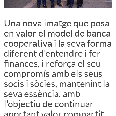
s
Una nova imatge que posa
S
en valor el model de banca
cooperativa i la seva forma
o
diferent d'entendre i fer
c
finances, i reforça el seu
compromís amb els seus
i
socis i sòcies, mantenint la
seva essència, amb
a
l'objectiu de continuar
l
aportant valor compartit.