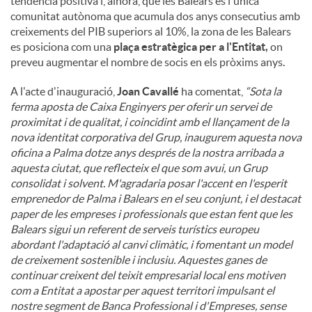
tendència positiva i, alhora, que les Balears és l'única
comunitat autònoma que acumula dos anys consecutius amb
creixements del PIB superiors al 10%, la zona de les Balears
es posiciona com una
plaça estratègica per a l'Entitat,
on
preveu augmentar el nombre de socis en els pròxims anys.
A l'acte d'inauguració,
Joan Cavallé
ha comentat,
“Sota la
ferma aposta de Caixa Enginyers per oferir un servei de
proximitat i de qualitat, i coincidint amb el llançament de la
nova identitat corporativa del Grup, inaugurem aquesta nova
oficina a Palma dotze anys després de la nostra arribada a
aquesta ciutat, que reflecteix el que som avui, un Grup
consolidat i solvent. M'agradaria posar l'accent en l'esperit
emprenedor de Palma i Balears en el seu conjunt, i el destacat
paper de les empreses i professionals que estan fent que les
Balears sigui un referent de serveis turístics europeu
abordant l'adaptació al canvi climàtic, i fomentant un model
de creixement sostenible i inclusiu. Aquestes ganes de
continuar creixent del teixit empresarial local ens motiven
com a Entitat a apostar per aquest territori impulsant el
nostre segment de Banca Professional i d'Empreses, sense