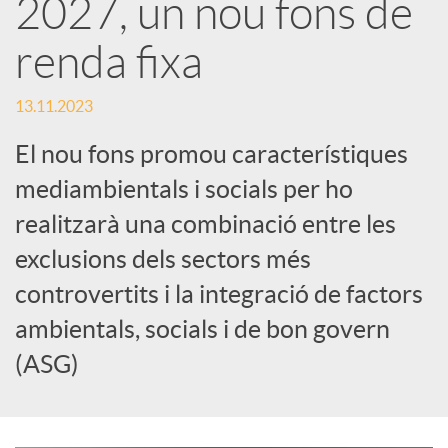
2027, un nou fons de
a
renda fixa
X
13.11.2023
El nou fons promou característiques
a
mediambientals i socials per ho
r
realitzarà una combinació entre les
exclusions dels sectors més
x
controvertits i la integració de factors
ambientals, socials i de bon govern
e
(ASG)
s