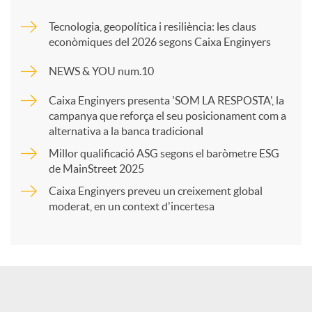
m
Tecnologia, geopolítica i resiliència: les claus
econòmiques del 2026 segons Caixa Enginyers
p
NEWS & YOU num.10
a
Caixa Enginyers presenta 'SOM LA RESPOSTA', la
campanya que reforça el seu posicionament com a
alternativa a la banca tradicional
r
Millor qualificació ASG segons el baròmetre ESG
de MainStreet 2025
t
Caixa Enginyers preveu un creixement global
moderat, en un context d'incertesa
i
r