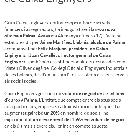
Grup Caixa Enginyers, entitat cooperativa de serveis
financers i asseguradors, ha inaugurat avui la seva
nova
oficina a Palma
(Avinguda Alemanya número 17). L'acte ha
estat presidit per
Jaime Martínez Llabrés, alcalde de Palma
,
acompanyat per
Félix Masjuan, president de Caixa
Enginyers, i Joan Cavallé, director general de Caixa
Enginyers.
També han assistit personalitats destacades com
Mateu Oliver, degà del Col·legi Oficial d'Enginyers Industrials
de les Balears, des d'on fins ara l'Entitat oferia els seus serveis
als socis i sòcies.
Caixa Enginyers gestiona un
volum de negoci de 57 milions
d'euros a Palma.
L'Entitat, que compta entre els seus socis
amb particulars, empreses i administracions públiques, ha
augmentat
gairebé un 20% en nombre de socis
i ha
experimentat
un creixement del 159% en volum de negoci
en els últims sis exercicis. Tenint en compte aquesta