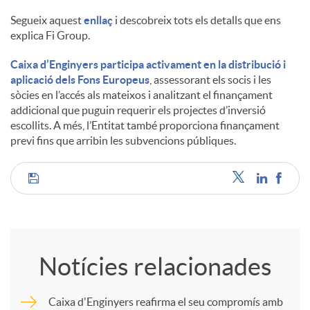
Segueix aquest
enllaç
i descobreix tots els detalls que ens
explica Fi Group.
Caixa d’Enginyers participa activament en la distribució i
aplicació dels Fons Europeus
, assessorant els socis i les
sòcies en l’accés als mateixos i analitzant el finançament
addicional que puguin requerir els projectes d’inversió
escollits. A més, l’Entitat també proporciona finançament
previ fins que arribin les subvencions públiques.
C
o
Notícies relacionades
m
Caixa d'Enginyers reafirma el seu compromís amb