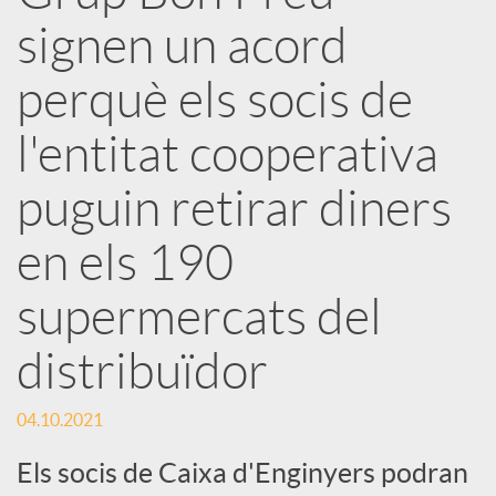
x
signen un acord
e
perquè els socis de
l'entitat cooperativa
s
puguin retirar diners
S
en els 190
o
supermercats del
distribuïdor
c
04.10.2021
i
Els socis de Caixa d'Enginyers podran