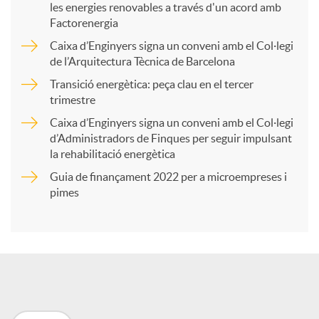
les energies renovables a través d'un acord amb
p
Factorenergia
Caixa d’Enginyers signa un conveni amb el Col·legi
a
de l’Arquitectura Tècnica de Barcelona
Transició energètica: peça clau en el tercer
trimestre
r
Caixa d’Enginyers signa un conveni amb el Col·legi
d’Administradors de Finques per seguir impulsant
t
la rehabilitació energètica
Guia de finançament 2022 per a microempreses i
i
pimes
r
a