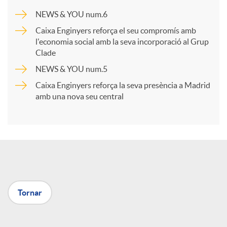
a
NEWS & YOU num.6
Caixa Enginyers reforça el seu compromís amb
r
l'economia social amb la seva incorporació al Grup
Clade
NEWS & YOU num.5
t
Caixa Enginyers reforça la seva presència a Madrid
amb una nova seu central
i
r
a
Tornar
X