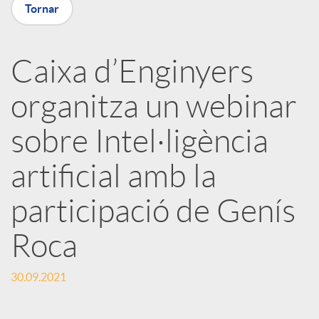
Tornar
X
a
Caixa d’Enginyers
organitza un webinar
r
sobre Intel·ligència
x
artificial amb la
e
participació de Genís
Roca
s
30.09.2021
S