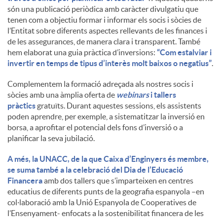
són una publicació periòdica amb caràcter divulgatiu que
tenen com a objectiu formar i informar els socis i sòcies de
l’Entitat sobre diferents aspectes rellevants de les finances i
de les assegurances, de manera clara i transparent. També
hem elaborat una guia pràctica d’inversions:
“Com estalviar i
invertir en temps de tipus d’interès molt baixos o negatius”
.
Complementem la formació adreçada als nostres socis i
sòcies amb una àmplia oferta de
webinars
i tallers
pràctics
gratuïts. Durant aquestes sessions, els assistents
poden aprendre, per exemple, a sistematitzar la inversió en
borsa, a aprofitar el potencial dels fons d’inversió o a
planificar la seva jubilació.
A més, la UNACC, de la que Caixa d’Enginyers és membre,
se suma també a la celebració del Dia de l’Educació
Financera
amb dos tallers que s’imparteixen en centres
educatius de diferents punts de la geografia espanyola –en
col·laboració amb la Unió Espanyola de Cooperatives de
l’Ensenyament- enfocats a la sostenibilitat financera de les