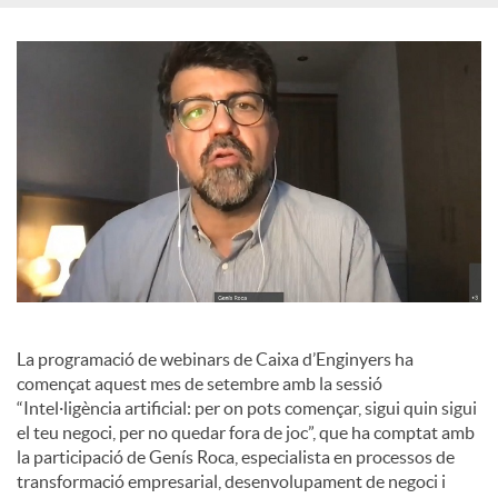
o
c
i
a
l
La programació de webinars de Caixa d’Enginyers ha
s
començat aquest mes de setembre amb la sessió
“Intel·ligència artificial: per on pots començar, sigui quin sigui
el teu negoci, per no quedar fora de joc”, que ha comptat amb
la participació de Genís Roca, especialista en processos de
transformació empresarial, desenvolupament de negoci i