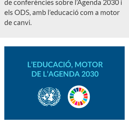
i
de conferències sobre l’Agenda 2030 i
els ODS, amb l’educació com a motor
a
de canvi.
l
s