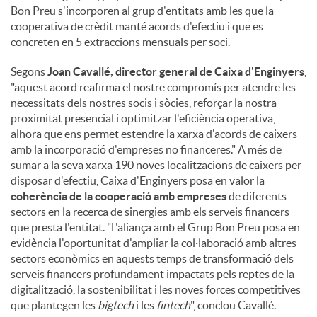
Bon Preu s'incorporen al grup d'entitats amb les que la
cooperativa de crèdit manté acords d'efectiu i que es
concreten en 5 extraccions mensuals per soci.
Segons
Joan Cavallé, director general de Caixa d'Enginyers
,
"aquest acord reafirma el nostre compromís per atendre les
necessitats dels nostres socis i sòcies, reforçar la nostra
proximitat presencial i optimitzar l'eficiència operativa,
alhora que ens permet estendre la xarxa d'acords de caixers
amb la incorporació d'empreses no financeres." A més de
sumar a la seva xarxa 190 noves localitzacions de caixers per
disposar d'efectiu, Caixa d'Enginyers posa en valor la
coherència de la cooperació amb empreses
de diferents
sectors en la recerca de sinergies amb els serveis financers
que presta l'entitat. "L'aliança amb el Grup Bon Preu posa en
evidència l'oportunitat d'ampliar la col·laboració amb altres
sectors econòmics en aquests temps de transformació dels
serveis financers profundament impactats pels reptes de la
digitalització, la sostenibilitat i les noves forces competitives
que plantegen les
bigtech
i les
fintech
", conclou Cavallé.