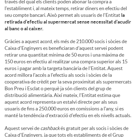
través del qual els clients poden abonar la compra a
l'establiment i, al mateix temps, retirar diners en efectiu del
seu compte bancari. Això permet als usuaris de l'Entitat
la
retirada d'efectiu al supermercat sense necessitat d'acudir
al banc o al caixer.
Gràcies a aquest acord, els més de 210.000 socis i sòcies de
Caixa d'Enginyers es beneficiaran d'aquest servei podent
retirar una quantitat mínima de 50 euros i una màxima de
150 euros en efectiu al realitzar una compra superior als 15
euros i pagar amb la targeta bancària de l'Entitat. Aquest
acord millora l'accés a l'efectiu als socis i sòcies de la
cooperativa de crèdit per la seva proximitat als supermercats
Bon Preu i Esclat o perquè ja són clients del grup de
distribució alimentària. Així mateix, l'Entitat estima que
aquest acord representa un estalvi directe per als seus
usuaris de fins a 250.000 euros en comissions a l'any, si es
manté la tendència d'extracció d'efectiu en els nivells actuals.
Aquest servei de
cashback
és gratuït per als socis i sòcies de
Caixa d'Enginyers, ja que tots els establiments de el Grup