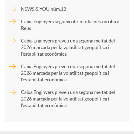
m
NEWS & YOU núm.12
p
Caixa Enginyers segueix obrint oficines i arriba a
Reus
a
Caixa Enginyers preveu una segona meitat del
2026 marcada per la volatilitat geopolítica i
l’estabilitat econòmica
r
Caixa Enginyers preveu una segona meitat del
2026 marcada per la volatilitat geopolítica i
t
l’estabilitat econòmica
Caixa Enginyers preveu una segona meitat del
i
2026 marcada per la volatilitat geopolítica i
l’estabilitat econòmica
r