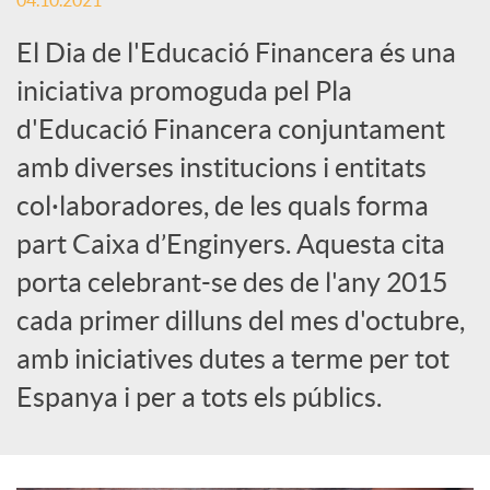
04.10.2021
c
El Dia de l'Educació Financera és una
iniciativa promoguda pel Pla
a
d'Educació Financera conjuntament
amb diverses institucions i entitats
d
col·laboradores, de les quals forma
part Caixa d’Enginyers. Aquesta cita
o
porta celebrant-se des de l'any 2015
cada primer dilluns del mes d'octubre,
r
amb iniciatives dutes a terme per tot
Espanya i per a tots els públics.
d
e