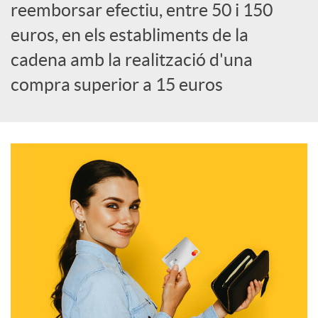
a
reemborsar efectiu, entre 50 i 150
euros, en els establiments de la
l
cadena amb la realització d'una
compra superior a 15 euros
s