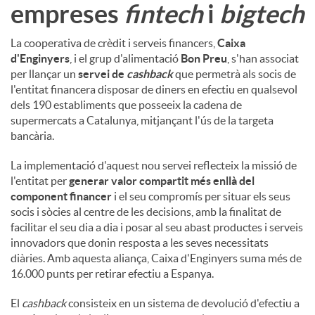
empreses
fintech
i
bigtech
La cooperativa de crèdit i serveis financers,
Caixa
d'Enginyers
, i el grup d'alimentació
Bon Preu
, s'han associat
per llançar un
servei de
cashback
que permetrà als socis de
l'entitat financera disposar de diners en efectiu en qualsevol
dels 190 establiments que posseeix la cadena de
supermercats a Catalunya, mitjançant l'ús de la targeta
bancària.
La implementació d'aquest nou servei reflecteix la missió de
l'entitat per
generar valor compartit més enllà del
component financer
i el seu compromís per situar els seus
socis i sòcies al centre de les decisions, amb la finalitat de
facilitar el seu dia a dia i posar al seu abast productes i serveis
innovadors que donin resposta a les seves necessitats
diàries. Amb aquesta aliança, Caixa d'Enginyers suma més de
16.000 punts per retirar efectiu a Espanya.
El
cashback
consisteix en un sistema de devolució d'efectiu a