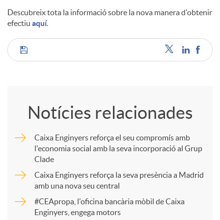
Descubreix tota la informació sobre la nova manera d'obtenir
efectiu
aquí
.
C
o
Notícies relacionades
m
Caixa Enginyers reforça el seu compromís amb
l'economia social amb la seva incorporació al Grup
p
Clade
Caixa Enginyers reforça la seva presència a Madrid
a
amb una nova seu central
#CEApropa, l'oficina bancària mòbil de Caixa
Enginyers, engega motors