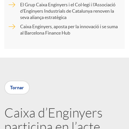
r
El Grup Caixa Enginyers i el Col·legi i l’Associació
d’Enginyers Industrials de Catalunya renoven la
t
seva aliança estratègica
Caixa Enginyers, aposta per la innovació i se suma
i
al Barcelona Finance Hub
r
a
Tornar
X
a
Caixa d’Enginyers
participa en l’acte