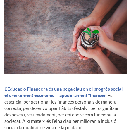
c
o
n
t
i
L’Educació Financera és una peça clau en el progrés social,
el creixement econòmic i l'apoderament financer.
És
essencial per gestionar les finances personals de manera
n
correcta, per desenvolupar hàbits d’estalvi, per organitzar
despeses i, resumidament, per entendre com funciona la
societat. Així mateix, és l'eina clau per millorar la inclusió
g
social i la qualitat de vida de la població.