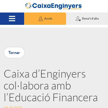
Salta al contingut principal
Accés
Dona't d'alta
P
Tornar
u
Caixa d’Enginyers
b
col·labora amb
l
l’Educació Financera
i