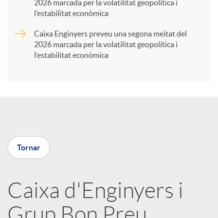
2026 marcada per la volatilitat geopolítica i
t
l’estabilitat econòmica
Caixa Enginyers preveu una segona meitat del
i
2026 marcada per la volatilitat geopolítica i
l’estabilitat econòmica
r
a
X
Tornar
a
Caixa d'Enginyers i
r
Grup Bon Preu