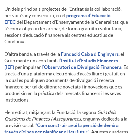
Un dels principals projectes de l’Entitat és la col·laboració,
u
per vuitè any consecutiu, en el
programa d’Educació
EFEC
del Departament d’Ensenyament de la Generalitat, que
té com a objectiu fer arribar, de forma gratuïta i voluntària,
t
sessions d’educació financera als centres educatius de
Catalunya.
s
D’altra banda, a través de la
Fundació Caixa d’Enginyers
, el
Grup manté un acord amb
l’Institut d’Estudis Financers
(IEF)
per impulsar
l’Observatori de Divulgació Financera.
Es
tracta d’una plataforma electrònica d’accés lliure i gratuït en
la qual es publiquen documents de divulgació i recerca
financera per tal de difondre novetats i innovacions que es
produeixin en la pràctica dels mercats financers i les seves
institucions.
Hem editat, mitjançant la Fundació, la segona
Guia dels
Quaderns de Finances i Assegurances
, enguany dedicada a la
previsió social:
“Com construir avui la pensió de demà a
través d’eines per planificar el teu futur”
. Aquests quaderns