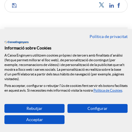
C
o
Política de privacitat
Notícies relacionades
m
Informació sobre Cookies
A Caixa Enginyers utilitzem cookies pròpies i de tercers amb finalitats d'anàlisi
El Grup Caixa Enginyers consolida el seu model
(fet que permet millorar el lloc web), de personalització de contingut (per
cooperatiu, sent la primera entitat en qualitat de
exemple, recomanacions de vídeos) i de personalització de la publicitat que se't
p
mostra a llocs web i xarxes socials. La personalització es realitza sobre la base
servei a Espanya i amb resultats històrics per
d'un perfil elaborat a partir dels teus hàbits de navegació (per exemple, pàgines
tercer any consecutiu
visitades).
a
Pots acceptar, configurar o rebutjar l'ús de cookies fent servir els botons facilitats
NEWS & YOU num.6
en aquest avís. Si necessites més informació visita la nostra
Política de Cookies
.
Caixa Enginyers reforça el seu compromís amb
r
l'economia social amb la seva incorporació al Grup
Rebutjar
Configurar
Clade
Acceptar
NEWS & YOU num.5
t
Caixa Enginyers reforça la seva presència a Madrid