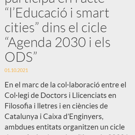
r
“l’Educació i smart
x
cities” dins el cicle
e
“Agenda 2030 i els
ODS”
s
01.10.2021
S
En el marc de la col·laboració entre el
o
Col·legi de Doctors i Llicenciats en
Filosofia i lletres i en ciències de
c
Catalunya i Caixa d’Enginyers,
ambdues entitats organitzen un cicle