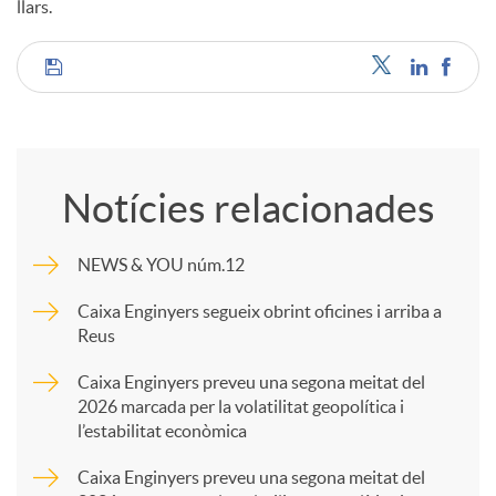
llars.
C
o
Notícies relacionades
m
NEWS & YOU núm.12
p
Caixa Enginyers segueix obrint oficines i arriba a
Reus
a
Caixa Enginyers preveu una segona meitat del
2026 marcada per la volatilitat geopolítica i
l’estabilitat econòmica
r
Caixa Enginyers preveu una segona meitat del