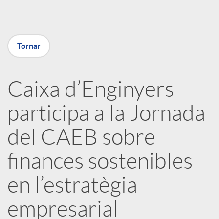
a
X
Tornar
a
Caixa d’Enginyers
r
participa a la Jornada
x
del CAEB sobre
e
finances sostenibles
en l’estratègia
s
empresarial