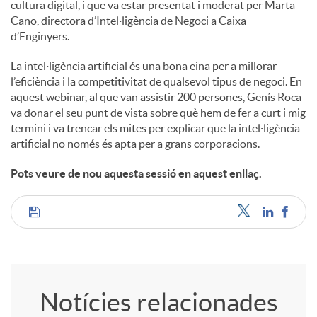
cultura digital, i que va estar presentat i moderat per Marta
Cano, directora d’Intel·ligència de Negoci a Caixa
d’Enginyers.
La intel·ligència artificial és una bona eina per a millorar
l’eficiència i la competitivitat de qualsevol tipus de negoci. En
aquest webinar, al que van assistir 200 persones, Genís Roca
va donar el seu punt de vista sobre què hem de fer a curt i mig
termini i va trencar els mites per explicar que la intel·ligència
artificial no només és apta per a grans corporacions.
Pots veure de nou aquesta sessió en aquest enllaç.
C
o
Notícies relacionades