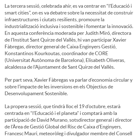
La tercera sessió, celebrada ahir, es va centrar en “l’Educació i
smart cities”, on es va debatre sobre la necessitat de construir
infraestructures i ciutats resilients, promoure la
industrialització inclusiva i sostenible i fomentar la innovació.
En aquesta conferència moderada per Judith Miró, directora
de l’Institut Sant Quirze del Vallès, hi van participar Xavier
Fàbregas, director general de Caixa Enginyers Gestió,
Konstantinos Kourkoutas, coordinador de CORE
(Universitat Autònoma de Barcelona), Elisabeth Oliveras,
alcaldessa de l’Ajuntament de Sant Quirze del Vallès.
Per part seva, Xavier Fàbregas va parlar d’economia circular y
sobre l’impacte de les inversions en els Objectius de
Desenvolupament Sostenible.
La propera sessió, que tindrà lloc el 19 d’octubre, estarà
centrada en “l’Educació i el planeta” i comptarà amb la
participació de David Murano, sotsdirector general i director
de l’Àrea de Gestió Global del Risc de Caixa d’Enginyers,
Francesc Mauri, meteoròleg i divulgador membre del Consell