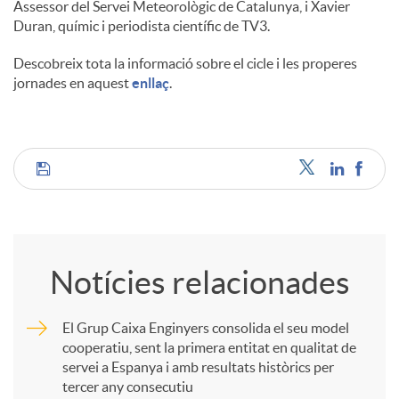
Assessor del Servei Meteorològic de Catalunya, i Xavier
Duran, químic i periodista científic de TV3.
Descobreix tota la informació sobre el cicle i les properes
jornades en aquest
enllaç
.
C
o
Notícies relacionades
m
El Grup Caixa Enginyers consolida el seu model
cooperatiu, sent la primera entitat en qualitat de
p
servei a Espanya i amb resultats històrics per
tercer any consecutiu