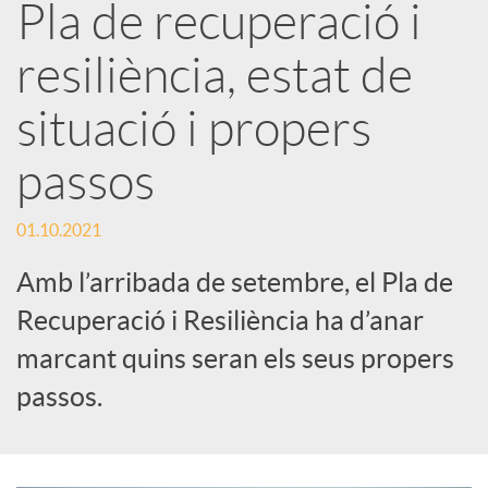
Pla de recuperació i
a
resiliència, estat de
r
situació i propers
x
passos
e
01.10.2021
Amb l’arribada de setembre, el Pla de
s
Recuperació i Resiliència ha d’anar
marcant quins seran els seus propers
S
passos.
o