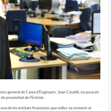
i
l
i
ector general de Caixa d’Enginyers, Joan Cavallé, on posa en
 de proximitat de l’Entitat.
 una de les entitats financeres que millor va contenir el