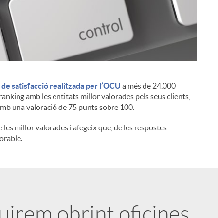
de satisfacció realitzada per l’OCU
a més de 24.000
i
ranking amb les entitats millor valorades pels seus clients,
amb una valoració de 75 punts sobre 100.
e les millor valorades i afegeix que, de les respostes
lorable.
uirem obrint oficines