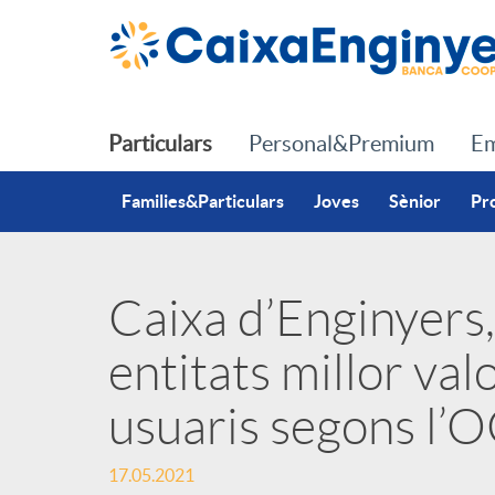
Salta al contingut principal
Particulars
Personal&Premium
Em
Families&Particulars
Joves
Sènior
Pr
Caixa d’Enginyers,
P
entitats millor val
u
usuaris segons l’
b
17.05.2021