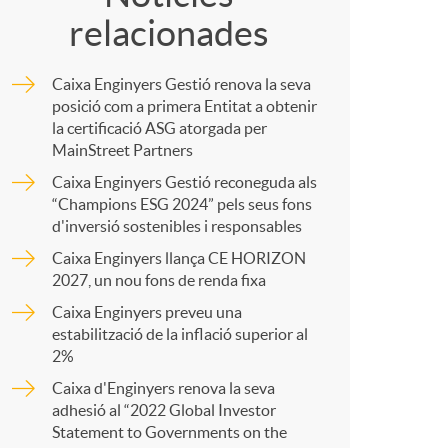
relacionades
m
Caixa Enginyers Gestió renova la seva
p
posició com a primera Entitat a obtenir
la certificació ASG atorgada per
MainStreet Partners
a
Caixa Enginyers Gestió reconeguda als
“Champions ESG 2024” pels seus fons
d'inversió sostenibles i responsables
r
Caixa Enginyers llança CE HORIZON
2027, un nou fons de renda fixa
t
Caixa Enginyers preveu una
estabilització de la inflació superior al
2%
Caixa d'Enginyers renova la seva
adhesió al “2022 Global Investor
r
Statement to Governments on the