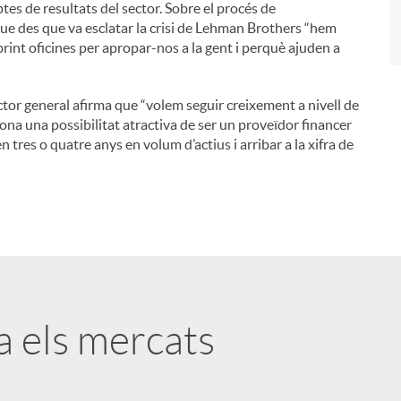
es de resultats del sector. Sobre el procés de
que des que va esclatar la crisi de Lehman Brothers “hem
brint oficines per apropar-nos a la gent i perquè ajuden a
ector general afirma que “volem seguir creixement a nivell de
ona una possibilitat atractiva de ser un proveïdor financer
en tres o quatre anys en volum d’actius i arribar a la xifra de
ta els mercats