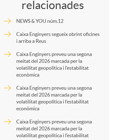
c
relacionades
m
NEWS & YOU núm.12
p
Caixa Enginyers segueix obrint oficines
a
i arriba a Reus
a
Caixa Enginyers preveu una segona
meitat del 2026 marcada per la
r
volatilitat geopolítica i l’estabilitat
econòmica
s
t
Caixa Enginyers preveu una segona
meitat del 2026 marcada per la
volatilitat geopolítica i l’estabilitat
econòmica
Caixa Enginyers preveu una segona
r
meitat del 2026 marcada per la
volatilitat geopolítica i l’estabilitat