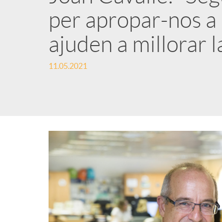
per apropar-nos a 
n
ajuden a millorar l
g
11.05.2021
u
t
s