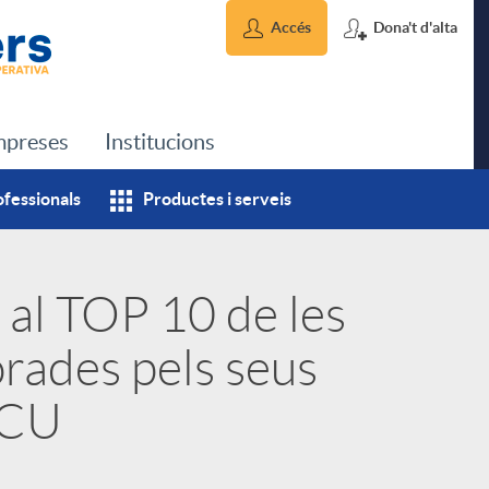
Accés
Dona't d'alta
preses
Institucions
ofessionals
Productes i serveis
 al TOP 10 de les
orades pels seus
OCU