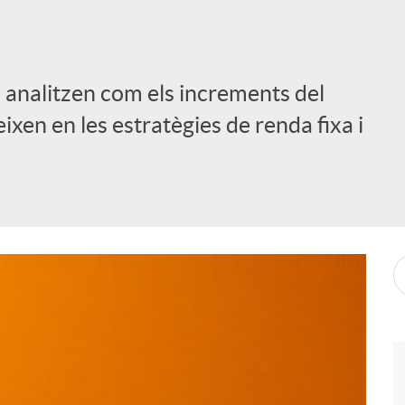
 analitzen com els increments del
ixen en les estratègies de renda fixa i
i
l