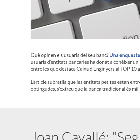
d
e
c
Què opinen els usuaris del seu banc?
Una enquesta 
usuaris d’entitats bancàries ha donat a conèixer un 
entre les que destaca Caixa d’Enginyers al TOP 10 
o
L’article subratlla que les entitats petites estan entr
obtingudes, s’extreu que la banca tradicional és mil
n
t
i
Joan Cavallé: “Seg