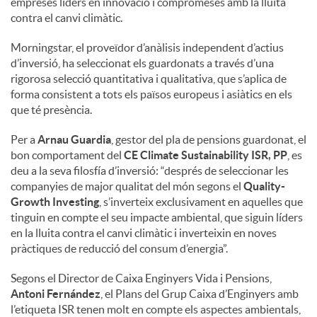
empreses líders en innovació i compromeses amb la lluita
contra el canvi climàtic.
Morningstar, el proveïdor d’anàlisis independent d’actius
d’inversió, ha seleccionat els guardonats a través d’una
rigorosa selecció quantitativa i qualitativa, que s’aplica de
forma consistent a tots els països europeus i asiàtics en els
que té presència.
Per a
Arnau Guardia
, gestor del pla de pensions guardonat, el
bon comportament del
CE Climate Sustainability ISR, PP
, es
deu a la seva filosfía d’inversió: “després de seleccionar les
companyies de major qualitat del món segons el
Quality-
Growth Investing
, s’inverteix exclusivament en aquelles que
tinguin en compte el seu impacte ambiental, que siguin líders
en la lluita contra el canvi climàtic i inverteixin en noves
pràctiques de reducció del consum d’energia”.
Segons el Director de Caixa Enginyers Vida i Pensions,
Antoni Fernández
, el Plans del Grup Caixa d’Enginyers amb
l’etiqueta ISR tenen molt en compte els aspectes ambientals,