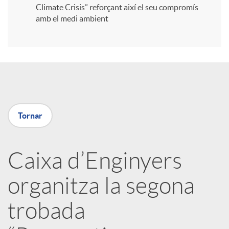
i
Climate Crisis” reforçant així el seu compromís
amb el medi ambient
r
a
X
Tornar
a
Caixa d’Enginyers
r
organitza la segona
x
trobada