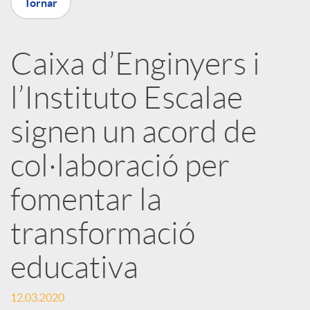
Tornar
a
Caixa d’Enginyers i
r
l’Instituto Escalae
x
signen un acord de
e
col·laboració per
fomentar la
s
transformació
S
educativa
o
12.03.2020