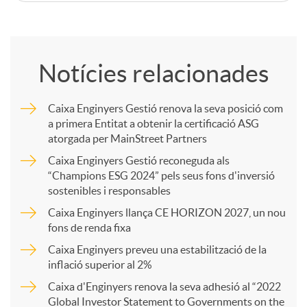
C
o
Notícies relacionades
m
Caixa Enginyers Gestió renova la seva posició com
a primera Entitat a obtenir la certificació ASG
p
atorgada per MainStreet Partners
Caixa Enginyers Gestió reconeguda als
a
“Champions ESG 2024” pels seus fons d'inversió
sostenibles i responsables
Caixa Enginyers llança CE HORIZON 2027, un nou
r
fons de renda fixa
Caixa Enginyers preveu una estabilització de la
t
inflació superior al 2%
Caixa d'Enginyers renova la seva adhesió al “2022
Global Investor Statement to Governments on the