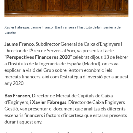
l
s
Xavier Fàbregas, Jaume Franco i Bas Fransen a l'Instituto de la Ingeniería de
España.
Jaume Franco
, Subdirector General de Caixa d’Enginyers i
Director de l’Àrea de Serveis al Soci, va presentar l’acte
“Perspectives Financeres 2020”
celebrat dijous 13 de febrer
a l’Instituto de la Ingeniería de España (Madrid), on es va
explicar la visió del Grup sobre l’entorn econòmic i els
mercats financers, així com l’estratègia d’inversió per a aquest
any 2020.
Bas Fransen
, Director de Mercat de Capitals de Caixa
d’Enginyers, i
Xavier Fàbregas
, Director de Caixa Enginyers
Gestió, van presentar el document que analitza els diferents
escenaris financers i factors d’incertesa que estaran presents
durant aquest any.