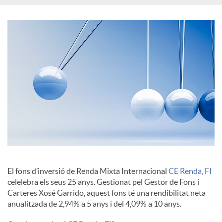
s
S
o
c
i
a
El fons d’inversió de Renda Mixta Internacional
CE Renda, FI
celelebra els seus 25 anys. Gestionat pel Gestor de Fons i
l
Carteres Xosé Garrido, aquest fons té una rendibilitat neta
anualitzada de 2,94% a 5 anys i del 4,09% a 10 anys.