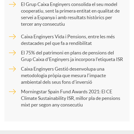
El Grup Caixa Enginyers consolida el seu model
cooperatiu, sent la primera entitat en qualitat de
p
servei a Espanya i amb resultats històrics per
tercer any consecutiu
a
Caixa Enginyers Vida i Pensions, entre les més
destacades pel que fa a rendibilitat
r
El 75% del patrimoni en plans de pensions del
Grup Caixa d'Enginyers ja incorpora l'etiqueta ISR
Caixa Enginyers Gestió desenvolupa una
t
metodologia pròpia que mesura l'impacte
ambiental dels seus fons d'inversió
i
Morningstar Spain Fund Awards 2021: El CE
Climate Sustainability ISR, millor pla de pensions
mixt per segon any consecutiu
r
a