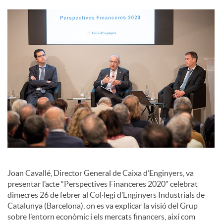
o
c
i
a
l
Joan Cavallé, Director General de Caixa d’Enginyers, va
s
presentar l’acte “Perspectives Financeres 2020” celebrat
dimecres 26 de febrer al Col·legi d’Enginyers Industrials de
Catalunya (Barcelona), on es va explicar la visió del Grup
sobre l’entorn econòmic i els mercats financers, així com