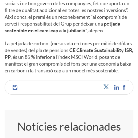
socials i de bon govern de les companyies, fet que aporta un
filtre de qualitat addicional en totes les nostres inversions”.
Així doncs, el premi és un reconeixement “al compromís de
servei i responsabilitat del Grup per deixar una
petjada
sostenible en el camí cap a la jubilació
”, afegeix.
La petjada de carboni (mesurada en tones per milió de dòlars
de vendes) del pla de pensions
CE Climate Sustainability ISR,
PP
, és un 85 % inferior a l’índex MSCI World, posant de
manifest el gran compromís del fons per una economia baixa
en carboni i la transició cap a un model més sostenible.
C
o
Notícies relacionades
m