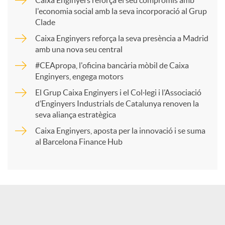
Caixa Enginyers reforça el seu compromís amb
l'economia social amb la seva incorporació al Grup
p
Clade
Caixa Enginyers reforça la seva presència a Madrid
a
amb una nova seu central
#CEApropa, l'oficina bancària mòbil de Caixa
Enginyers, engega motors
r
El Grup Caixa Enginyers i el Col·legi i l’Associació
d’Enginyers Industrials de Catalunya renoven la
t
seva aliança estratègica
Caixa Enginyers, aposta per la innovació i se suma
i
al Barcelona Finance Hub
r
a