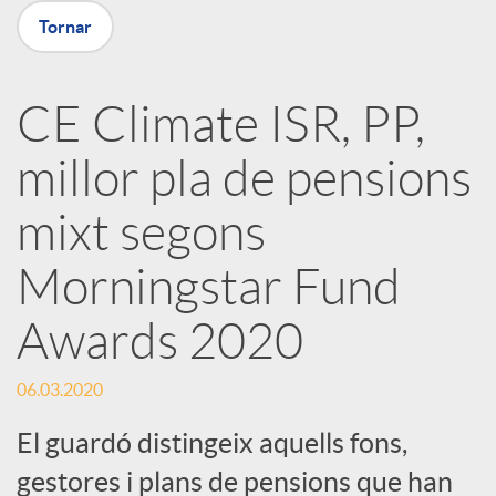
Tornar
X
a
CE Climate ISR, PP,
millor pla de pensions
r
mixt segons
x
Morningstar Fund
e
Awards 2020
s
06.03.2020
El guardó distingeix aquells fons,
S
gestores i plans de pensions que han