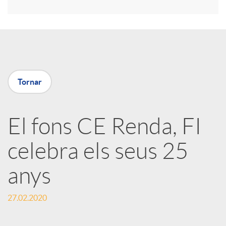
r
a
X
Tornar
a
El fons CE Renda, FI
r
celebra els seus 25
x
anys
e
27.02.2020