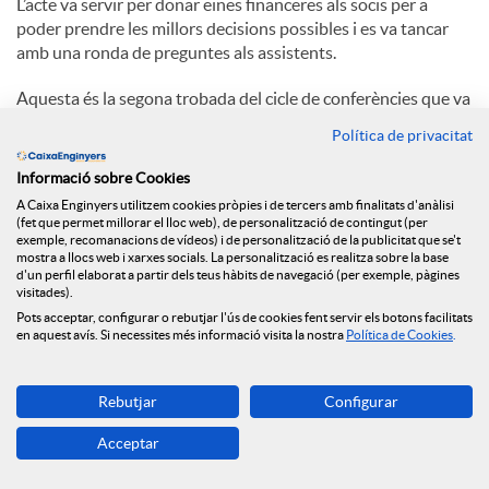
L’acte va servir per donar eines financeres als socis per a
poder prendre les millors decisions possibles i es va tancar
amb una ronda de preguntes als assistents.
Aquesta és la segona trobada del cicle de conferències que va
començar el 12 de febrer a Barcelona i es tancarà amb una
Política de privacitat
sessió el 26 de febrer al Col·legi d’Enginyers Industrials de
Catalunya (Via Laietana, 39 de Barcelona).
Informació sobre Cookies
A Caixa Enginyers utilitzem cookies pròpies i de tercers amb finalitats d'anàlisi
(fet que permet millorar el lloc web), de personalització de contingut (per
exemple, recomanacions de vídeos) i de personalització de la publicitat que se't
C
mostra a llocs web i xarxes socials. La personalització es realitza sobre la base
d'un perfil elaborat a partir dels teus hàbits de navegació (per exemple, pàgines
visitades).
o
Pots acceptar, configurar o rebutjar l'ús de cookies fent servir els botons facilitats
en aquest avís. Si necessites més informació visita la nostra
Política de Cookies
.
Notícies relacionades
m
Rebutjar
Configurar
NEWS & YOU núm.12
Acceptar
p
Caixa Enginyers segueix obrint oficines i arriba a