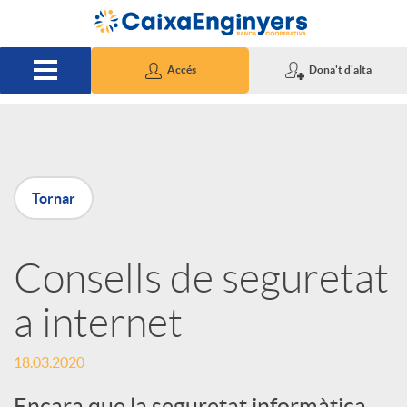
Salta al contingut principal
Accés
Dona't d'alta
P
Tornar
u
Consells de seguretat
b
a internet
l
18.03.2020
i
Encara que la seguretat informàtica