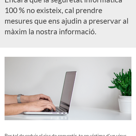
100 % no existeix, cal prendre
c
mesures que ens ajudin a preservar al
màxim la nostra informació.
a
d
o
r
d
e
Per tal de reduir el risc de convertir-te en víctima d'un virus