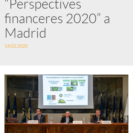
e
“Perspectives
financeres 2020” a
s
Madrid
S
14.02.2020
o
c
i
a