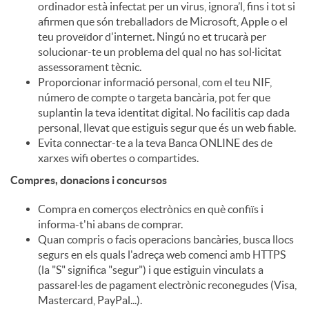
ordinador està infectat per un virus, ignora’l, fins i tot si
afirmen que són treballadors de Microsoft, Apple o el
u
teu proveïdor d'internet. Ningú no et trucarà per
solucionar-te un problema del qual no has sol·licitat
assessorament tècnic.
t
Proporcionar informació personal, com el teu NIF,
número de compte o targeta bancària, pot fer que
suplantin la teva identitat digital. No facilitis cap dada
s
personal, llevat que estiguis segur que és un web fiable.
Evita connectar-te a la teva Banca ONLINE des de
xarxes wifi obertes o compartides.
Compres, donacions i concursos
Compra en comerços electrònics en què confiïs i
informa-t'hi abans de comprar.
Quan compris o facis operacions bancàries, busca llocs
segurs en els quals l'adreça web comenci amb HTTPS
(la "S" significa "segur") i que estiguin vinculats a
passarel·les de pagament electrònic reconegudes (Visa,
Mastercard, PayPal...).