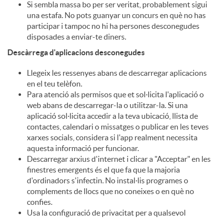
Si sembla massa bo per ser veritat, probablement sigui
una estafa. No pots guanyar un concurs en què no has
participar i tampoc no hi ha persones desconegudes
disposades a enviar-te diners.
Descàrrega d'aplicacions desconegudes
Llegeix les ressenyes abans de descarregar aplicacions
en el teu telèfon.
Para atenció als permisos que et sol·licita l'aplicació o
web abans de descarregar-la o utilitzar-la. Si una
aplicació sol·licita accedir a la teva ubicació, llista de
contactes, calendari o missatges o publicar en les teves
xarxes socials, considera si l'app realment necessita
aquesta informació per funcionar.
Descarregar arxius d'internet i clicar a "Acceptar" en les
finestres emergents és el que fa que la majoria
d'ordinadors s'infectin. No instal·lis programes o
complements de llocs que no coneixes o en què no
confies.
Usa la configuració de privacitat per a qualsevol