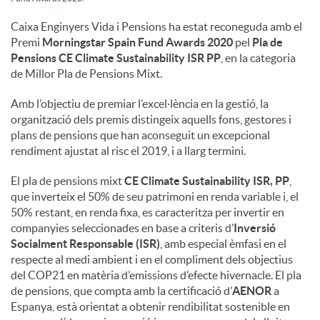
Caixa Enginyers Vida i Pensions ha estat reconeguda amb el
Premi
Morningstar Spain Fund Awards 2020
pel
Pla de
Pensions
CE Climate Sustainability ISR PP
, en la categoria
de Millor Pla de Pensions Mixt.
Amb l’objectiu de premiar l’excel·lència en la gestió, la
organització dels premis distingeix aquells fons, gestores i
plans de pensions que han aconseguit un excepcional
rendiment ajustat al risc el 2019, i a llarg termini.
El pla de pensions mixt
CE Climate Sustainability ISR, PP
,
que inverteix el 50% de seu patrimoni en renda variable i, el
50% restant, en renda fixa, es caracteritza per invertir en
companyies seleccionades en base a criteris d’
Inversió
Socialment Responsable (ISR)
, amb especial èmfasi en el
respecte al medi ambient i en el compliment dels objectius
del COP21 en matèria d’emissions d’efecte hivernacle. El pla
de pensions, que compta amb la certificació d’
AENOR
a
Espanya, està orientat a obtenir rendibilitat sostenible en