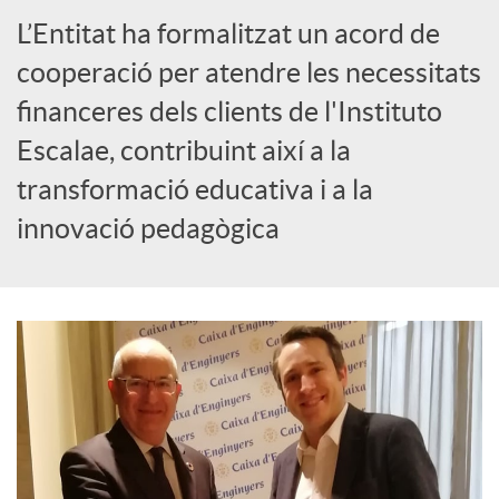
L’Entitat ha formalitzat un acord de
c
cooperació per atendre les necessitats
i
financeres dels clients de l'Instituto
Escalae, contribuint així a la
a
transformació educativa i a la
innovació pedagògica
l
s