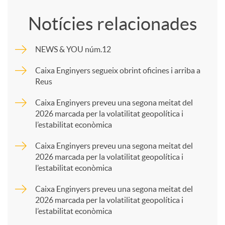
o
Notícies relacionades
m
NEWS & YOU núm.12
p
Caixa Enginyers segueix obrint oficines i arriba a
Reus
a
Caixa Enginyers preveu una segona meitat del
2026 marcada per la volatilitat geopolítica i
l’estabilitat econòmica
r
Caixa Enginyers preveu una segona meitat del
2026 marcada per la volatilitat geopolítica i
t
l’estabilitat econòmica
Caixa Enginyers preveu una segona meitat del
i
2026 marcada per la volatilitat geopolítica i
l’estabilitat econòmica