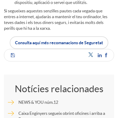
dispositiu, aplicació o servei que utilitzis.
Si segueixes aquestes senzilles pautes cada vegada que
entres a internet, ajudaràs a mantenir el teu ordinador, les
teves dades i els teus diners segurs, i evitaràs molts dels
perills que hi ha a la xarxa.
Consulta aquí més recomanacions de Seguretat
C
o
Notícies relacionades
m
NEWS & YOU núm.12
p
Caixa Enginyers segueix obrint oficines i arriba a