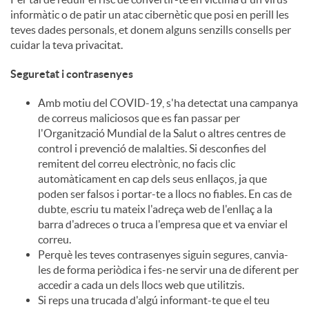
informàtic o de patir un atac cibernètic que posi en perill les
c
teves dades personals, et donem alguns senzills consells per
cuidar la teva privacitat.
o
Seguretat i contrasenyes
Amb motiu del COVID-19, s'ha detectat una campanya
n
de correus maliciosos que es fan passar per
l'Organització Mundial de la Salut o altres centres de
control i prevenció de malalties. Si desconfies del
t
remitent del correu electrònic, no facis clic
automàticament en cap dels seus enllaços, ja que
poden ser falsos i portar-te a llocs no fiables. En cas de
i
dubte, escriu tu mateix l'adreça web de l'enllaç a la
barra d'adreces o truca a l'empresa que et va enviar el
correu.
n
Perquè les teves contrasenyes siguin segures, canvia-
les de forma periòdica i fes-ne servir una de diferent per
accedir a cada un dels llocs web que utilitzis.
g
Si reps una trucada d'algú informant-te que el teu