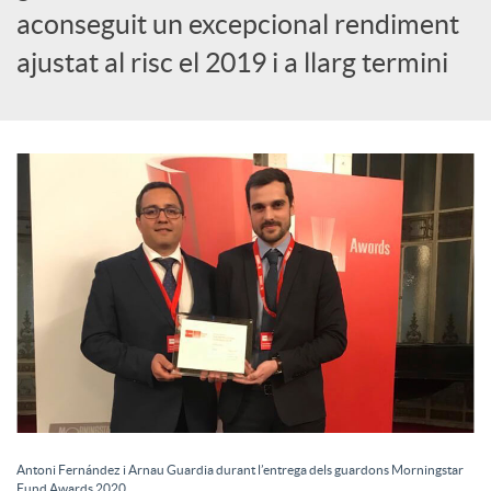
aconseguit un excepcional rendiment
o
ajustat al risc el 2019 i a llarg termini
c
i
a
l
s
Antoni Fernández i Arnau Guardia durant l’entrega dels guardons Morningstar
Fund Awards 2020.