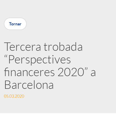
X
Tornar
a
Tercera trobada
r
“Perspectives
x
financeres 2020” a
e
Barcelona
s
05.03.2020
S