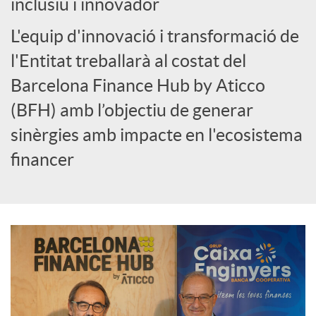
inclusiu i innovador
o
L'equip d'innovació i transformació de
c
l'Entitat treballarà al costat del
Barcelona Finance Hub by Aticco
i
(BFH) amb l’objectiu de generar
sinèrgies amb impacte en l'ecosistema
a
financer
l
s