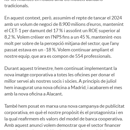
tradicionals.
En aquest context, però, assumim el repte de tancar el 2024
amb un volum de negoci de 8.900 milions d’euros, mantenint
el CET-1 per damunt del 17 % i assolint un ROE superior al
8,2 %. Volem créixer en l’NPS fins a un 45 %, mantenint-nos
molt per sobre de la percepció mitjana del sector, que l’any
passat estava en un -18 %. Volem continuar ampliant el
nostre equip, que ara es compon de 554 professionals.
Durant aquest trimestre, hem continuat implementant la
nova imatge corporativa a totes les oficines per donar el
millor servei als nostres socis i sòcies. A principis de juliol
hem inaugurat una nova oficina a Madrid, i acabarem el mes
amb la nova oficina a Alacant.
També hem posat en marxa una nova campanya de publicitat
corporativa, en què el nostre propòsit és el protagonista i en
la qual reafirmem els valors del model de banca cooperativa.
Amb aquest anunci volem demostrar que el sector financer