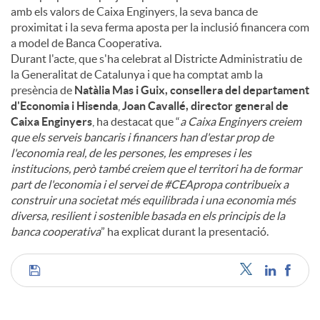
amb els valors de Caixa Enginyers, la seva banca de
proximitat i la seva ferma aposta per la inclusió financera com
a model de Banca Cooperativa.
Durant l'acte, que s'ha celebrat al Districte Administratiu de
la Generalitat de Catalunya i que ha comptat amb la
presència de
Natàlia Mas i Guix, consellera del departament
d'Economia i Hisenda
,
Joan Cavallé, director general de
Caixa Enginyers
, ha destacat que “
a Caixa Enginyers creiem
que els serveis bancaris i financers han d'estar prop de
l'economia real, de les persones, les empreses i les
institucions, però també creiem que el territori ha de formar
part de l'economia i el servei de #CEApropa contribueix a
construir una societat més equilibrada i una economia més
diversa, resilient i sostenible basada en els principis de la
banca cooperativa
” ha explicat durant la presentació.
C