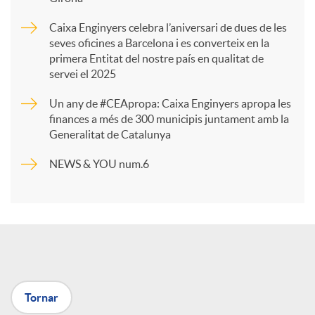
a
Caixa Enginyers celebra l’aniversari de dues de les
seves oficines a Barcelona i es converteix en la
r
primera Entitat del nostre país en qualitat de
servei el 2025
t
Un any de #CEApropa: Caixa Enginyers apropa les
finances a més de 300 municipis juntament amb la
Generalitat de Catalunya
i
NEWS & YOU num.6
r
a
X
Tornar