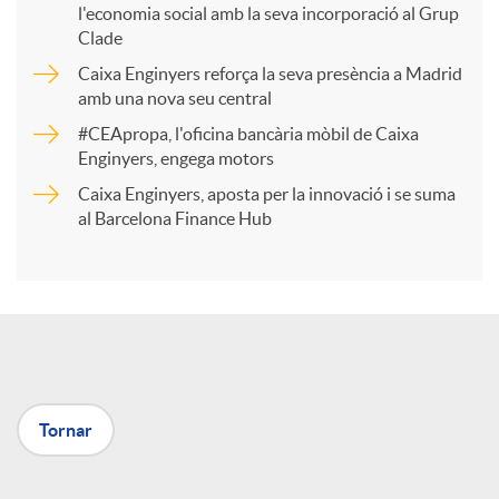
l'economia social amb la seva incorporació al Grup
p
Clade
Caixa Enginyers reforça la seva presència a Madrid
a
amb una nova seu central
#CEApropa, l'oficina bancària mòbil de Caixa
Enginyers, engega motors
r
Caixa Enginyers, aposta per la innovació i se suma
al Barcelona Finance Hub
t
i
r
Tornar
a