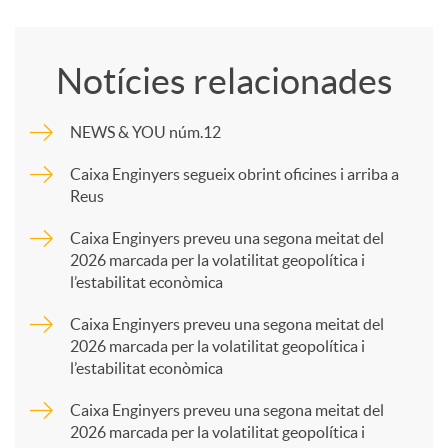
o
Notícies relacionades
m
NEWS & YOU núm.12
p
Caixa Enginyers segueix obrint oficines i arriba a
Reus
a
Caixa Enginyers preveu una segona meitat del
2026 marcada per la volatilitat geopolítica i
l’estabilitat econòmica
r
Caixa Enginyers preveu una segona meitat del
2026 marcada per la volatilitat geopolítica i
t
l’estabilitat econòmica
Caixa Enginyers preveu una segona meitat del
i
2026 marcada per la volatilitat geopolítica i