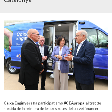
c
o
n
t
i
n
Caixa Enginyers
ha participat amb
#CEApropa
al tret de
g
sortida de la primera de les tres rutes del servei financer