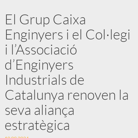
a
El Grup Caixa
r
Enginyers i el Col·legi
x
i l’Associació
e
d’Enginyers
Industrials de
s
Catalunya renoven la
S
seva aliança
o
estratègica