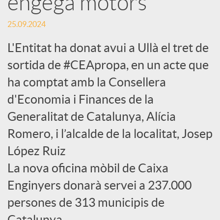
engega motors
c
25.09.2024
L'Entitat ha donat avui a Ullà el tret de
a
sortida de #CEApropa, en un acte que
ha comptat amb la Consellera
d
d'Economia i Finances de la
Generalitat de Catalunya, Alícia
o
Romero, i l’alcalde de la localitat, Josep
r
López Ruiz
La nova oficina mòbil de Caixa
d
Enginyers donarà servei a 237.000
persones de 313 municipis de
e
Catalunya