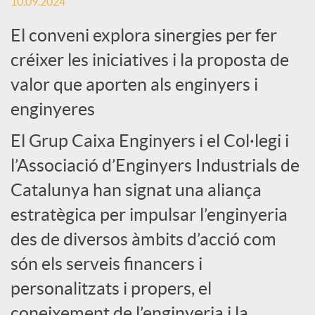
c
10.09.2024
El conveni explora sinergies per fer
i
créixer les iniciatives i la proposta de
valor que aporten als enginyers i
a
enginyeres
l
El Grup Caixa Enginyers i el Col·legi i
l’Associació d’Enginyers Industrials de
s
Catalunya han signat una aliança
estratègica per impulsar l’enginyeria
des de diversos àmbits d’acció com
són els serveis financers i
personalitzats i propers, el
coneixement de l’enginyeria i la