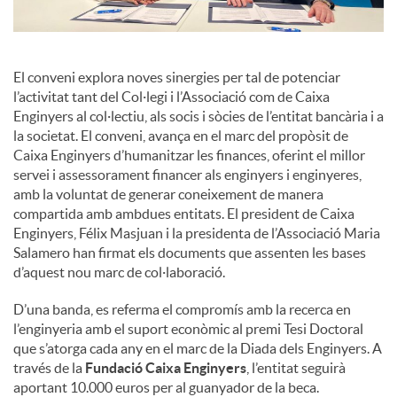
El conveni explora noves sinergies per tal de potenciar
l’activitat tant del Col·legi i l’Associació com de Caixa
Enginyers al col·lectiu, als socis i sòcies de l’entitat bancària i a
la societat. El conveni, avança en el marc del propòsit de
Caixa Enginyers d’humanitzar les finances, oferint el millor
servei i assessorament financer als enginyers i enginyeres,
amb la voluntat de generar coneixement de manera
compartida amb ambdues entitats. El president de Caixa
Enginyers, Félix Masjuan i la presidenta de l’Associació Maria
Salamero han firmat els documents que assenten les bases
d’aquest nou marc de col·laboració.
D’una banda, es referma el compromís amb la recerca en
l’enginyeria amb el suport econòmic al premi Tesi Doctoral
que s’atorga cada any en el marc de la Diada dels Enginyers. A
través de la
Fundació Caixa Enginyers
, l’entitat seguirà
aportant 10.000 euros per al guanyador de la beca.