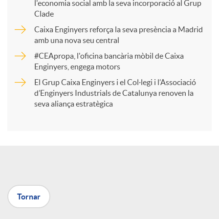
l'economia social amb la seva incorporació al Grup
p
Clade
Caixa Enginyers reforça la seva presència a Madrid
a
amb una nova seu central
#CEApropa, l'oficina bancària mòbil de Caixa
Enginyers, engega motors
r
El Grup Caixa Enginyers i el Col·legi i l’Associació
d’Enginyers Industrials de Catalunya renoven la
t
seva aliança estratègica
i
r
a
Tornar