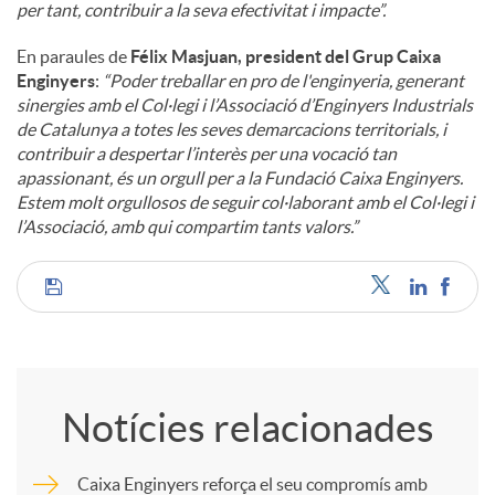
per tant, contribuir a la seva efectivitat i impacte”.
En paraules de
Félix Masjuan, president del Grup Caixa
Enginyers
:
“Poder treballar en pro de l'enginyeria, generant
sinergies amb el Col·legi i l’Associació d’Enginyers Industrials
de Catalunya a totes les seves demarcacions territorials, i
contribuir a despertar l’interès per una vocació tan
apassionant, és un orgull per a la Fundació Caixa Enginyers.
Estem molt orgullosos de seguir col·laborant amb el Col·legi i
l’Associació, amb qui compartim tants valors.”
C
o
Notícies relacionades
m
Caixa Enginyers reforça el seu compromís amb