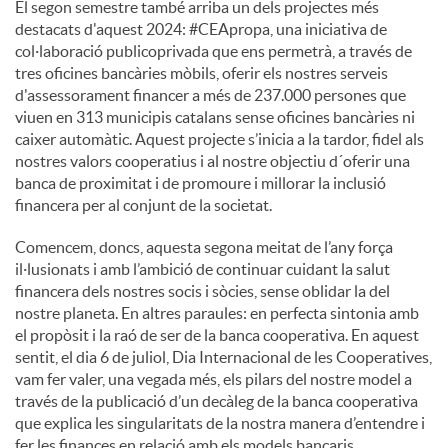
El segon semestre també arriba un dels projectes més
destacats d'aquest 2024: #CEApropa, una iniciativa de
col·laboració publicoprivada que ens permetrà, a través de
tres oficines bancàries mòbils, oferir els nostres serveis
d'assessorament financer a més de 237.000 persones que
viuen en 313 municipis catalans sense oficines bancàries ni
caixer automàtic. Aquest projecte s’inicia a la tardor, fidel als
nostres valors cooperatius i al nostre objectiu d´oferir una
banca de proximitat i de promoure i millorar la inclusió
financera per al conjunt de la societat.
Comencem, doncs, aquesta segona meitat de l’any força
il·lusionats i amb l’ambició de continuar cuidant la salut
financera dels nostres socis i sòcies, sense oblidar la del
nostre planeta. En altres paraules: en perfecta sintonia amb
el propòsit i la raó de ser de la banca cooperativa. En aquest
sentit, el dia 6 de juliol, Dia Internacional de les Cooperatives,
vam fer valer, una vegada més, els pilars del nostre model a
través de la publicació d’un decàleg de la banca cooperativa
que explica les singularitats de la nostra manera d’entendre i
fer les finances en relació amb els models bancaris