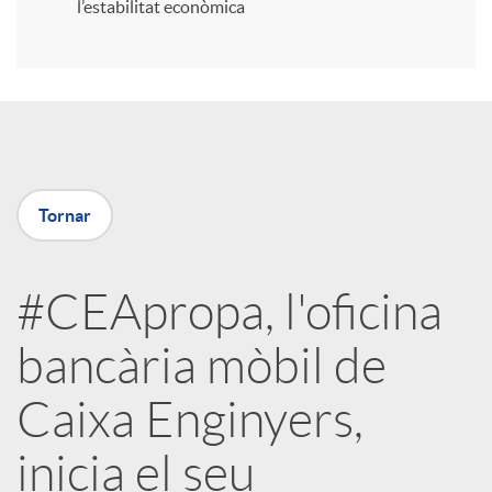
l’estabilitat econòmica
r
a
X
Tornar
a
#CEApropa, l'oficina
r
bancària mòbil de
x
Caixa Enginyers,
e
inicia el seu