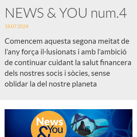
X
NEWS & YOU num.4
a
18.07.2024
Comencem aquesta segona meitat de
r
l’any força il·lusionats i amb l’ambició
de continuar cuidant la salut financera
x
dels nostres socis i sòcies, sense
e
oblidar la del nostre planeta
s
S