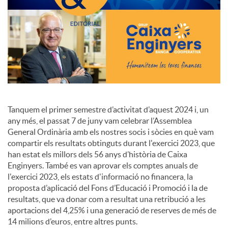
o
c
i
a
Tanquem el primer semestre d’activitat d’aquest 2024 i, un
any més, el passat 7 de juny vam celebrar l’Assemblea
General Ordinària amb els nostres socis i sòcies en què vam
l
compartir els resultats obtinguts durant l'exercici 2023, que
han estat els millors dels 56 anys d’història de Caixa
Enginyers. També es van aprovar els comptes anuals de
s
l'exercici 2023, els estats d'informació no financera, la
proposta d’aplicació del Fons d’Educació i Promoció i la de
resultats, que va donar com a resultat una retribució a les
aportacions del 4,25% i una generació de reserves de més de
14 milions d’euros, entre altres punts.