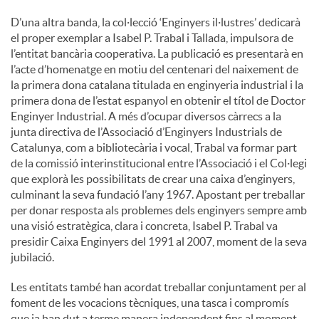
D’una altra banda, la col·lecció ‘Enginyers il·lustres’ dedicarà
el proper exemplar a Isabel P. Trabal i Tallada, impulsora de
l’entitat bancària cooperativa. La publicació es presentarà en
l’acte d’homenatge en motiu del centenari del naixement de
la primera dona catalana titulada en enginyeria industrial i la
primera dona de l’estat espanyol en obtenir el títol de Doctor
Enginyer Industrial. A més d’ocupar diversos càrrecs a la
junta directiva de l’Associació d’Enginyers Industrials de
Catalunya, com a bibliotecària i vocal, Trabal va formar part
de la comissió interinstitucional entre l’Associació i el Col·legi
que explorà les possibilitats de crear una caixa d’enginyers,
culminant la seva fundació l’any 1967. Apostant per treballar
per donar resposta als problemes dels enginyers sempre amb
una visió estratègica, clara i concreta, Isabel P. Trabal va
presidir Caixa Enginyers del 1991 al 2007, moment de la seva
jubilació.
Les entitats també han acordat treballar conjuntament per al
foment de les vocacions tècniques, una tasca i compromís
que ja han dut a terme manera independent fins al moment.