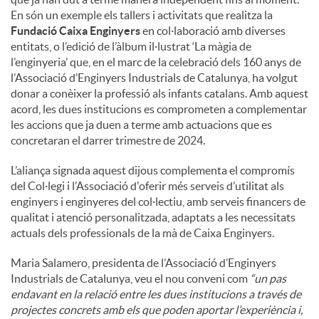
En són un exemple els tallers i activitats que realitza la
Fundació Caixa Enginyers
en col·laboració amb diverses
entitats, o l’edició de l’àlbum il·lustrat ‘La màgia de
l’enginyeria’ que, en el marc de la celebració dels 160 anys de
l’Associació d’Enginyers Industrials de Catalunya, ha volgut
donar a conèixer la professió als infants catalans. Amb aquest
acord, les dues institucions es comprometen a complementar
les accions que ja duen a terme amb actuacions que es
concretaran el darrer trimestre de 2024.
L’aliança signada aquest dijous complementa el compromís
del Col·legi i l’Associació d'oferir més serveis d’utilitat als
enginyers i enginyeres del col·lectiu, amb serveis financers de
qualitat i atenció personalitzada, adaptats a les necessitats
actuals dels professionals de la mà de Caixa Enginyers.
Maria Salamero, presidenta de l’Associació d’Enginyers
Industrials de Catalunya, veu el nou conveni com
“un pas
endavant en la relació entre les dues institucions a través de
projectes concrets amb els que poden aportar l’experiència i,