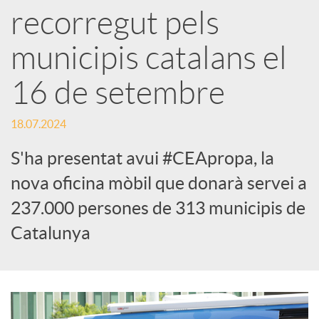
recorregut pels
s
municipis catalans el
S
16 de setembre
o
18.07.2024
S'ha presentat avui #CEApropa, la
c
nova oficina mòbil que donarà servei a
i
237.000 persones de 313 municipis de
Catalunya
a
l