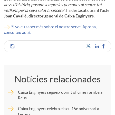
anys d’història, posant sempre les persones al centre tot
vetllant per la seva salut financera”
, ha destacat durant l'acte
Joan Cavallé, director general de Caixa Enginyers
.
Si voleu saber més sobre el nostre servei Apropa,
consulteu aquí.
C
o
Notícies relacionades
m
Caixa Enginyers segueix obrint oficines i arriba a
Reus
p
Caixa Enginyers celebra el seu 15è aniversari a
Girona