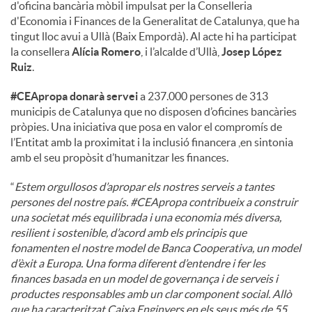
d'oficina bancària mòbil impulsat per la Conselleria
d'Economia i Finances de la Generalitat de Catalunya, que ha
u
tingut lloc avui a Ullà (Baix Empordà). Al acte hi ha participat
la consellera
Alícia Romero
, i l’alcalde d’Ullà,
Josep López
Ruiz
.
t
#CEApropa donarà servei
a 237.000 persones de 313
municipis de Catalunya que no disposen d’oficines bancàries
s
pròpies. Una iniciativa que posa en valor el compromís de
l’Entitat amb la proximitat i la inclusió financera ,en sintonia
amb el seu propòsit d’humanitzar les finances.
“
Estem orgullosos d’apropar els nostres serveis a tantes
persones del nostre país. #CEApropa contribueix a construir
una societat més equilibrada i una economia més diversa,
resilient i sostenible, d’acord amb els principis que
fonamenten el nostre model de Banca Cooperativa, un model
d’èxit a Europa. Una forma diferent d’entendre i fer les
finances basada en un model de governança i de serveis i
productes responsables amb un clar component social. Allò
que ha caracteritzat Caixa Enginyers en els seus més de 55