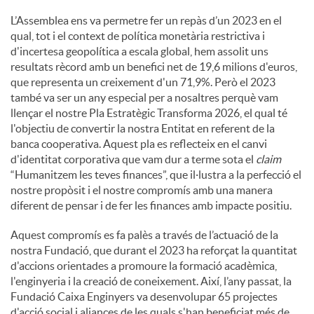
L’Assemblea ens va permetre fer un repàs d’un 2023 en el
qual, tot i el context de política monetària restrictiva i
d'incertesa geopolítica a escala global, hem assolit uns
resultats rècord amb un benefici net de 19,6 milions d'euros,
que representa un creixement d'un 71,9%. Però el 2023
també va ser un any especial per a nosaltres perquè vam
llençar el nostre Pla Estratègic Transforma 2026, el qual té
l'objectiu de convertir la nostra Entitat en referent de la
banca cooperativa. Aquest pla es reflecteix en el canvi
d'identitat corporativa que vam dur a terme sota el
claim
“Humanitzem les teves finances”, que il·lustra a la perfecció el
nostre propòsit i el nostre compromís amb una manera
diferent de pensar i de fer les finances amb impacte positiu.
Aquest compromís es fa palès a través de l’actuació de la
nostra Fundació, que durant el 2023 ha reforçat la quantitat
d'accions orientades a promoure la formació acadèmica,
l'enginyeria i la creació de coneixement. Així, l’any passat, la
Fundació Caixa Enginyers va desenvolupar 65 projectes
d'acció social i aliances de les quals s'han beneficiat més de