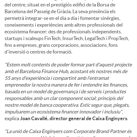
del centre, situat en el prestigiós edifici de la Borsa de
Barcelona del Passeig de Gràcia. La seva presència els
permetrà integrar-se en el dia a dia i fomentar sinèrgies,
coneixements i experiències amb altres professionals del
ecosistema financer: des de professionals independents,
startups i scaleups FinTech, InsurTech, LegalTech i PropTech,
fins a empreses, grans corporacions, associacions, fons
d'inversió o centres de formació.
“Estem molt contents de poder formar part d'aquest projecte
amb el Barcelona Finance Hub, acostant els nostres més de
55 anys d'experiència i compartint amb l'entramat
emprenedor la nostra manera de fer i entendre les finances,
basada en un model de governança i de serveis i productes
responsables amb un clar component social; principis del
nostre model de banca cooperativa. Estic segur que, plegats,
impulsarem un ecosistema financer innovador i inclusiu”
,
explica
Joan Cavallé, director general de Caixa Enginyers
.
“La unió de Caixa Enginyers com Corporate Brand Partner és