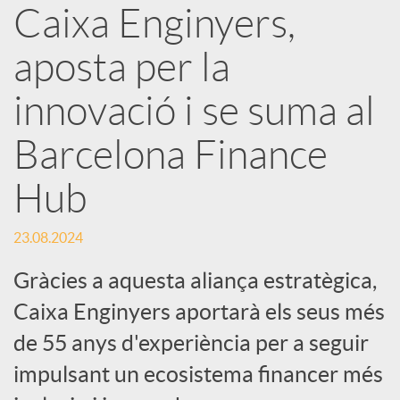
Caixa Enginyers,
X
aposta per la
a
innovació i se suma al
r
Barcelona Finance
Hub
x
23.08.2024
e
Gràcies a aquesta aliança estratègica,
s
Caixa Enginyers aportarà els seus més
de 55 anys d'experiència per a seguir
S
impulsant un ecosistema financer més