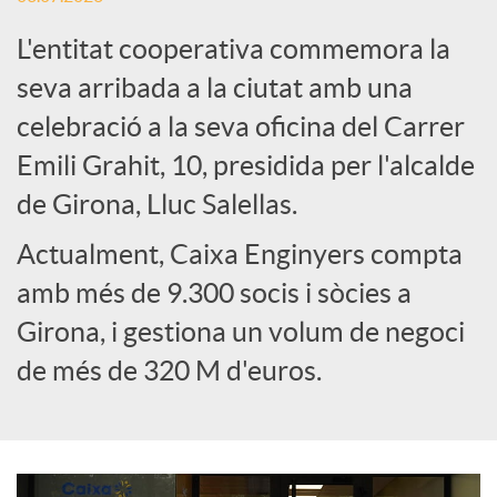
L'entitat cooperativa commemora la
e
seva arribada a la ciutat amb una
celebració a la seva oficina del Carrer
s
Emili Grahit, 10, presidida per l'alcalde
S
de Girona, Lluc Salellas.
Actualment, Caixa Enginyers compta
o
amb més de 9.300 socis i sòcies a
Girona, i gestiona un volum de negoci
c
de més de 320 M d'euros.
i
a