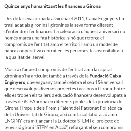
Quinze anys humanitzant les finances a Girona
Des de la seva arribada a Girona el 2011, Caixa Enginyers ha
traslladat als gironins i gironines la seva forma diferent
d'entendre i fer finances. La celebració d'aquest aniversari no
només marca una fita històrica, sinó que reforça el
compromís de l'entitat amb el territori i amb un model de
banca cooperativa centrat en les persones, la sostenibilitat i
la qualitat del servei.
Mostra d'aquest compromís de l'entitat amb la capital
gironina s'ha articulat també a través de la
Fundació Caixa
Enginyers
, que enguany també celebra el seu 15è aniversari,
que desenvolupa diversos projectes i accions a Girona. Entre
ells es troben els tallers d’educació financera desenvolupats a
través de #CEApropa en diferents pobles de la província de
Girona, l’impuls dels Premis Talent del Patronat Politècnica
de la Universitat de Girona, així com la col·laboració amb
ENGINY-era mitjançant la Ludoteca STEM i el projecte de
televisió gironí “STEM en Acció”, reforçant el seu compromís