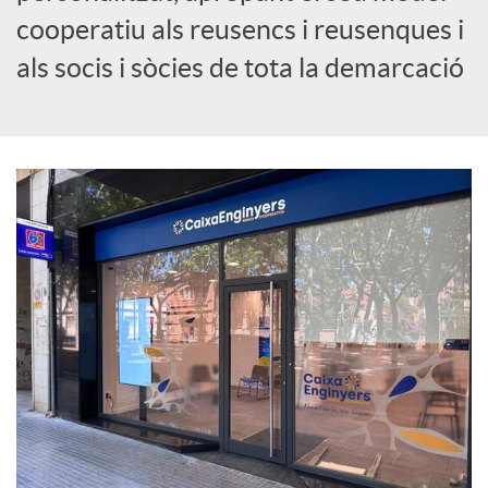
cooperatiu als reusencs i reusenques i
c
als socis i sòcies de tota la demarcació
i
a
l
s