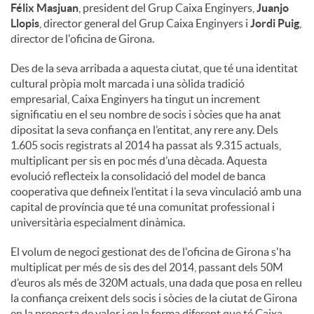
Félix Masjuan
, president del Grup Caixa Enginyers,
Juanjo
Llopis
, director general del Grup Caixa Enginyers i
Jordi Puig
,
director de l'oficina de Girona.
Des de la seva arribada a aquesta ciutat, que té una identitat
cultural pròpia molt marcada i una sòlida tradició
empresarial, Caixa Enginyers ha tingut un increment
significatiu en el seu nombre de socis i sòcies que ha anat
dipositat la seva confiança en l’entitat, any rere any. Dels
1.605 socis registrats al 2014 ha passat als 9.315 actuals,
multiplicant per sis en poc més d’una dècada. Aquesta
evolució reflecteix la consolidació del model de banca
cooperativa que defineix l’entitat i la seva vinculació amb una
capital de província que té una comunitat professional i
universitària especialment dinàmica.
El volum de negoci gestionat des de l'oficina de Girona s'ha
multiplicat per més de sis des del 2014, passant dels 50M
d’euros als més de 320M actuals, una dada que posa en relleu
la confiança creixent dels socis i sòcies de la ciutat de Girona
en la proposta de valor i en la forma diferent que té Caixa