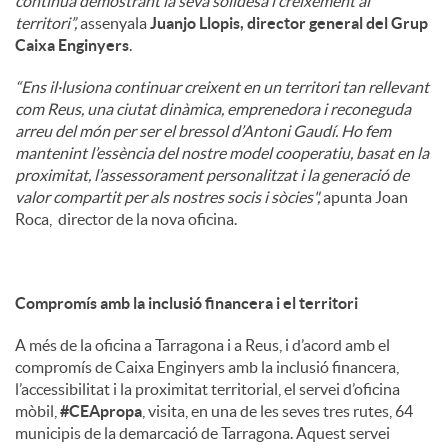
continua demostrant la seva solidesa i creixement al
territori”,
assenyala
Juanjo Llopis, director general del Grup
Caixa Enginyers
.
“Ens il·lusiona continuar creixent en un territori tan rellevant
com Reus, una ciutat dinàmica, emprenedora i reconeguda
arreu del món per ser el bressol d’Antoni Gaudí. Ho fem
mantenint l’essència del nostre model cooperatiu, basat en la
proximitat, l’assessorament personalitzat i la generació de
valor compartit per als nostres socis i sòcies",
apunta Joan
Roca, director de la nova oficina.
Compromís amb la inclusió financera i el territori
A més de la oficina a Tarragona i a Reus, i d’acord amb el
compromís de Caixa Enginyers amb la inclusió financera,
l’accessibilitat i la proximitat territorial, el servei d’oficina
mòbil,
#CEApropa
, visita, en una de les seves tres rutes, 64
municipis de la demarcació de Tarragona. Aquest servei