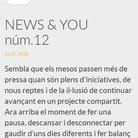
X
NEWS & YOU
a
núm.12
r
21.07.2026
x
Sembla que els mesos passen més de
pressa quan són plens d'iniciatives, de
e
nous reptes i de la il·lusió de continuar
avançant en un projecte compartit.
s
Ara arriba el moment de fer una
pausa, descansar i desconnectar per
S
gaudir d’uns dies diferents i fer balanç