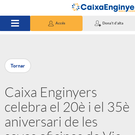
Salta al contingut principal
Accés
Dona't d'alta
P
Tornar
u
Caixa Enginyers
b
celebra el 20è i el 35è
l
aniversari de les
i