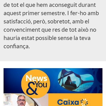
de tot el que hem aconseguit durant
o
aquest primer semestre. I fer-ho amb
c
satisfacció, però, sobretot, amb el
convenciment que res de tot això no
i
hauria estat possible sense la teva
confiança.
a
l
s