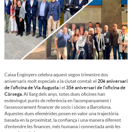
c
o
n
t
Caixa Enginyers celebra aquest segon trimestre dos
aniversaris molt especials a la ciutat comtal: el
20è aniversari
de l’oficina de Via Augusta
i el
35è aniversari de l’oficina de
i
Còrsega
. Al llarg dels anys, totes dues oficines han
esdevingut punts de referència en l’acompanyament i
n
l’assessorament financer de socis i sòcies a Barcelona.
Aquestes dues efemèrides posen en valor una trajectòria
basada en la proximitat, la confiança i una manera diferent
g
d’entendre les finances, més humana i connectada amb les