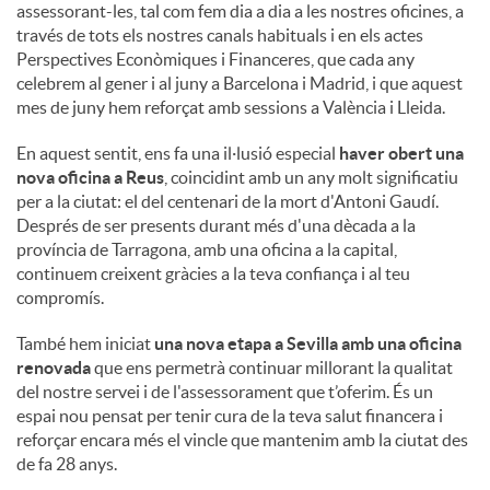
assessorant-les, tal com fem dia a dia a les nostres oficines, a
través de tots els nostres canals habituals i en els actes
Perspectives Econòmiques i Financeres, que cada any
celebrem al gener i al juny a Barcelona i Madrid, i que aquest
mes de juny hem reforçat amb sessions a València i Lleida.
En aquest sentit, ens fa una il·lusió especial
haver obert una
nova oficina a Reus
, coincidint amb un any molt significatiu
per a la ciutat: el del centenari de la mort d'Antoni Gaudí.
Després de ser presents durant més d'una dècada a la
província de Tarragona, amb una oficina a la capital,
continuem creixent gràcies a la teva confiança i al teu
compromís.
També hem iniciat
una nova etapa a Sevilla amb una oficina
renovada
que ens permetrà continuar millorant la qualitat
del nostre servei i de l'assessorament que t’oferim. És un
espai nou pensat per tenir cura de la teva salut financera i
reforçar encara més el vincle que mantenim amb la ciutat des
de fa 28 anys.