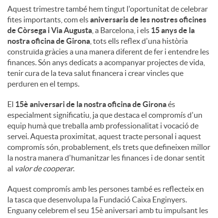
Aquest trimestre també hem tingut l'oportunitat de celebrar
fites importants, com els
aniversaris de les nostres oficines
de Còrsega i Via Augusta
, a Barcelona, ​​i els
15 anys de la
nostra oficina de Girona
, tots ells reflex d'una història
construïda gràcies a una manera diferent de fer i entendre les
finances. Són anys dedicats a acompanyar projectes de vida,
tenir cura de la teva salut financera i crear vincles que
perduren en el temps.
El
15è aniversari de la nostra oficina de Girona
és
especialment significatiu, ja que destaca el compromís d'un
equip humà que treballa amb professionalitat i vocació de
servei. Aquesta proximitat, aquest tracte personal i aquest
compromís són, probablement, els trets que defineixen millor
la nostra manera d'humanitzar les finances i de donar sentit
al
valor de cooperar
.
Aquest compromís amb les persones també es reflecteix en
la tasca que desenvolupa la Fundació Caixa Enginyers.
Enguany celebrem el seu 15è aniversari amb tu impulsant les