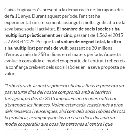
Caixa Enginyers és present a la demarcació de Tarragona des
de fa 11 anys. Durant aquest període, l’entitat ha
experimentat un creixement sostingut i molt significatiu de la
seva base social i activitat.
El nombre de socis i sòcies s'ha
multiplicat pràcticament per cinc
, passant de 1.562 el 2015
a 7.668 el 2025. Pel que fa
al volum de negoci total, la xifra
s'ha multiplicat per més de vuit
, passant de 30 milions
d'euros a més de 258 milions en el mateix període. Aquesta
evolució consolida el model cooperatiu de l'entitat i reflecteix
la confiança creixent dels socis i sòcies en la seva proposta de
valor.
"L’obertura de la nostra primera oficina a Reus representa un
pas natural dins del nostre compromís amb el territori
tarragoní, on des de 2015 impulsem una manera diferent
d’entendre les finances. Volem estar cada vegada més a prop
dels reusencs i reusenques, així com dels socis i sòcies de tota
la província, acompanyant-los en el seu dia a dia amb un
model cooperatiu que posa les persones al centre i que