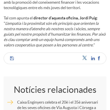
amb la promoció del coneixement financer i les vocacions
tecnològiques entre els més joves del territori.
Tal com apunta el
director d'aquesta oficina, Jordi Puig
:
"
L’empatia i la proximitat són els principis que orienten la
nostra manera d’atendre als nostres socis i sòcies, sempre
guiats pel nostre propòsit d'humanitzar les finances. Per això
és clau comptar amb un equip humà compromès amb uns
valors cooperatius que posen a les persones al centre.”
C
o
Notícies relacionades
m
Caixa Enginyers celebra el 20è i el 35è aniversari
de les seves oficines de Via Augusta i Còrsega a