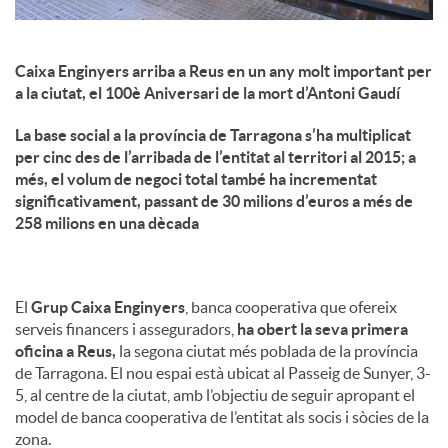
Caixa Enginyers arriba a Reus en un any molt important per
a la ciutat, el 100è Aniversari de la mort d’Antoni Gaudí
La base social a la província de Tarragona s’ha multiplicat
per cinc des de l’arribada de l’entitat al territori al 2015; a
més, el volum de negoci total també ha incrementat
significativament, passant de 30 milions d’euros a més de
258 milions en una dècada
El
Grup Caixa Enginyers
, banca cooperativa que ofereix
serveis financers i asseguradors,
ha obert la seva primera
oficina a Reus,
la segona ciutat més poblada de la província
de Tarragona. El nou espai està ubicat al Passeig de Sunyer, 3-
5, al centre de la ciutat, amb l’objectiu de seguir apropant el
model de banca cooperativa de l’entitat als socis i sòcies de la
zona.