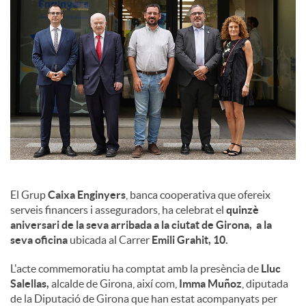
l
s
El Grup
Caixa Enginyers
, banca cooperativa que ofereix
serveis financers i asseguradors, ha celebrat el
quinzè
aniversari de la seva arribada a la ciutat de Girona, a la
seva oficina
ubicada al Carrer
Emili Grahit, 10.
L'acte commemoratiu ha comptat amb la presència de
Lluc
Salellas,
alcalde de Girona, així com,
Imma Muñoz
, diputada
de la Diputació de Girona que han estat acompanyats per