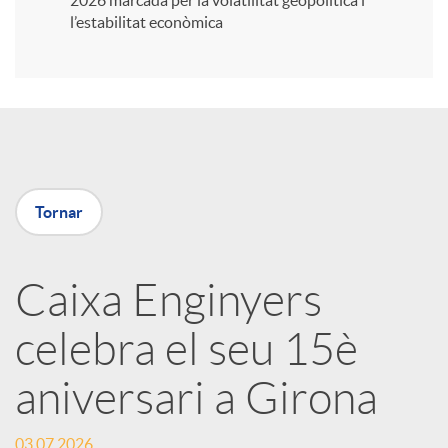
2026 marcada per la volatilitat geopolítica i
l’estabilitat econòmica
i
r
a
Tornar
X
Caixa Enginyers
a
celebra el seu 15è
r
aniversari a Girona
x
03.07.2026