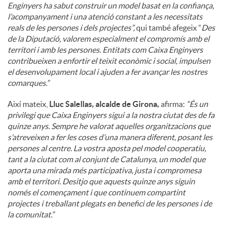
Enginyers ha sabut construir un model basat en la confiança,
l’acompanyament i una atenció constant a les necessitats
reals de les persones i dels projectes”,
qui també afegeix “
Des
de la Diputació, valorem especialment el compromís amb el
territori i amb les persones. Entitats com Caixa Enginyers
contribueixen a enfortir el teixit econòmic i social, impulsen
el desenvolupament local i ajuden a fer avançar les nostres
comarques.”
Així mateix,
Lluc Salellas, alcalde de Girona,
afirma:
“És un
privilegi que Caixa Enginyers sigui a la nostra ciutat des de fa
quinze anys. Sempre he valorat aquelles organitzacions que
s’atreveixen a fer les coses d’una manera diferent, posant les
persones al centre. La vostra aposta pel model cooperatiu,
tant a la ciutat com al conjunt de Catalunya, un model que
aporta una mirada més participativa, justa i compromesa
amb el territori. Desitjo que aquests quinze anys siguin
només el començament i que continuem compartint
projectes i treballant plegats en benefici de les persones i de
la comunitat.”