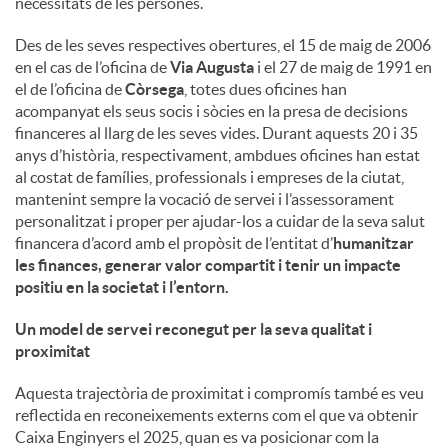
necessitats de les persones.
u
Des de les seves respectives obertures, el 15 de maig de 2006
en el cas de l’oficina de
Via Augusta
i el 27 de maig de 1991 en
el de l’oficina de
Còrsega
, totes dues oficines han
t
acompanyat els seus socis i sòcies en la presa de decisions
financeres al llarg de les seves vides. Durant aquests 20 i 35
anys d’història, respectivament, ambdues oficines han estat
s
al costat de famílies, professionals i empreses de la ciutat,
mantenint sempre la vocació de servei i l’assessorament
personalitzat i proper per ajudar-los a cuidar de la seva salut
financera d’acord amb el propòsit de l’entitat d’
humanitzar
les finances, generar valor compartit i tenir un impacte
positiu en la societat i l’entorn
.
Un model de servei reconegut per la seva qualitat i
proximitat
Aquesta trajectòria de proximitat i compromís també es veu
reflectida en reconeixements externs com el que va obtenir
Caixa Enginyers el 2025, quan es va posicionar com la