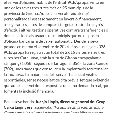
el servei d’oficines mòbils de l’entitat, #CEApropa, visita en
una de les seves tres rutes més de 95 municipis de la
província de Girona. Aquest servei ofereix atenció
personalitzada i assessorament en inversió, finançament,
assegurances, altes de comptes i targetes, retirada i ingrés
d’efectiu i altres gestions operatives com ara transferències o
domiciliacions als usuaris de municipis que no disposen
d’oficina bancària ni de caixer automàtic. Des de la seva
posada en marxa el setembre de 2024 i fins al maig de 2026,
#CEApropa ha registrat un total de 2.616 visites en les tres
rutes per Catalunya, amb la ruta de Girona encapçalant el
rànquing (1.058), seguida de Tarragona (856) i la zona Centre
(702), unes dades que consoliden la implantació territorial de
la iniciativa. La major part dels serveis han estat visites
espontànies, sense necessitat de cita prèvia, fet que evidencia
que aquest servei dona resposta a una una demanda real, que
fomenta la inclusió financera.
Per la seva banda,
Juanjo Llopis, director general del Grup
Caixa Enginyers,
assenyala
: "Fa quinze anys vam arribar a
Girona amb la voluntat d'integrar-nos i establir vincles de