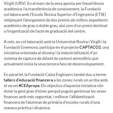
Virgili (URV). En el marc de la seva aposta per l’excel·lència
acadèmica i la transferència de coneixement, la Fundació
col·labora amb l’Escola Tècnica Superior d’Enginyeria (ETSE)
mitjançant l’atorgament de dos premis als millors expedients
acadèmics de grau o doble grau, així com d’un premi destinat
a l’organització de l’acte de graduació del centre.
A més, en col·laboració amb la Universitat Rovira i Virgili i la
Fundació Greenova, participa en el projecte
CAPTACO2
, una
iniciativa orientada al disseny i la industrialització d’un
sistema de captura de diòxid de carboni atmosfèric que
actualment inicia la seva tercera fase de desenvolupament.
En paral·lel, la Fundació Caixa Enginyers també duu a terme
tallers d’educació financera
a les zones rurals on arriba amb
el servei
#CEApropa
. Els objectius d’aquesta iniciativa són
dotar la gent gran d'eines perquè puguin gestionar les seves
finances amb més seguretat, i millorar l'alfabetització
financera de l'alumnat de primària d'escoles rurals d’una
manera pràctica i dinàmica.