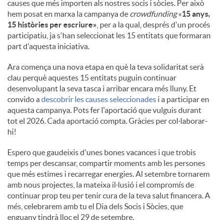
causes que més importen als nostres socis i sòcies. Per això
hem posat en marxa la campanya de
crowdfunding
«
15 anys,
15 històries per escriure»
, per a la qual, després d'un procés
participatiu, ja s'han seleccionat les 15 entitats que formaran
part d'aquesta iniciativa.
Ara comença una nova etapa en què la teva solidaritat serà
clau perquè aquestes 15 entitats puguin continuar
desenvolupant la seva tasca i arribar encara més lluny. Et
convido a
descobrir les causes seleccionades
i a participar en
aquesta campanya. Pots fer l'aportació que vulguis durant
tot el 2026. Cada aportació compta. Gràcies per col·laborar-
hi!
Espero que gaudeixis d'unes bones vacances i que trobis
temps per descansar, compartir moments amb les persones
que més estimes i recarregar energies. Al setembre tornarem
amb nous projectes, la mateixa il·lusió i el compromís de
continuar prop teu per tenir cura de la teva salut financera. A
més, celebrarem amb tu el Dia dels Socis i Sòcies, que
enguany tindrà lloc el 29 de setembre.