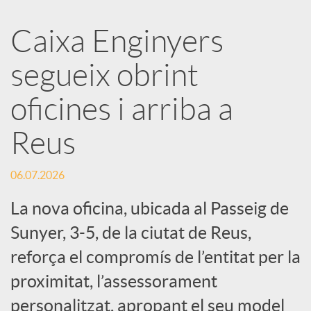
a
Caixa Enginyers
segueix obrint
r
oficines i arriba a
x
Reus
e
06.07.2026
s
La nova oficina, ubicada al Passeig de
Sunyer, 3-5, de la ciutat de Reus,
S
reforça el compromís de l’entitat per la
proximitat, l’assessorament
o
personalitzat, apropant el seu model