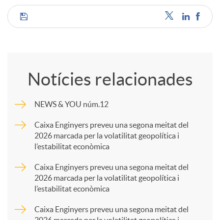
C
o
Notícies relacionades
m
NEWS & YOU núm.12
p
Caixa Enginyers preveu una segona meitat del
2026 marcada per la volatilitat geopolítica i
l’estabilitat econòmica
a
Caixa Enginyers preveu una segona meitat del
2026 marcada per la volatilitat geopolítica i
r
l’estabilitat econòmica
Caixa Enginyers preveu una segona meitat del
t