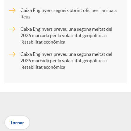
Caixa Enginyers segueix obrint oficines i arriba a
a
Reus
Caixa Enginyers preveu una segona meitat del
r
2026 marcada per la volatilitat geopolítica i
l’estabilitat econòmica
t
Caixa Enginyers preveu una segona meitat del
2026 marcada per la volatilitat geopolítica i
l’estabilitat econòmica
i
r
a
Tornar
X