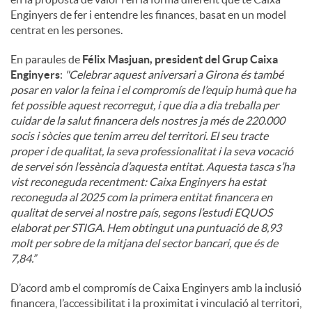
Enginyers de fer i entendre les finances, basat en un model
centrat en les persones.
En paraules de
Félix Masjuan, president del Grup Caixa
Enginyers
:
"
Celebrar aquest aniversari a Girona és també
posar en valor la feina i el compromís de l’equip humà que ha
fet possible aquest recorregut, i que dia a dia treballa per
cuidar de la salut financera dels nostres ja més de 220.000
socis i sòcies que tenim arreu del territori. El seu tracte
proper i de qualitat, la seva professionalitat i la seva vocació
de servei són l’essència d’aquesta entitat. Aquesta tasca s’ha
vist reconeguda recentment: Caixa Enginyers ha estat
reconeguda al 2025 com la primera entitat financera en
qualitat de servei al nostre país, segons l’estudi EQUOS
elaborat per STIGA. Hem obtingut una puntuació de 8,93
molt per sobre de la mitjana del sector bancari, que és de
7,84.”
D’acord amb el compromís de Caixa Enginyers amb la inclusió
financera, l’accessibilitat i la proximitat i vinculació al territori,