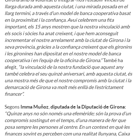
llarga durada amb aquesta ciutat, i una mirada posada en el
llarg termini, a través d’un model de banca cooperativa basat
en la proximitat i la confiança. Avui celebrem una fita
important, els 15 anys mostren que la nostra vinculació amb
els socis i sòcies ha anat creixent, i que hem aconseguit
incrementar el nostre arrelament amb la ciutat de Girona i la
seva província, gràcies a la confiança creixent que els gironins
i les gironines han dipositat en el nostre model de banca
cooperativa i en l’equip de la oficina de Girona.”
També ha
afegit,
“la vinculació de la nostra fundació que aquest any
també celebra el seu quinzè aniversari, amb aquesta ciutat, és
una mostra més de que el nostre compromís amb la ciutat i la
demarcació de Girona va molt més enllà de l’estrictament
financer”.
Segons
Imma Muñoz
,
diputada de la Diputació de Girona
:
“Quinze anys no són només una efemèride; són la prova d’un
compromís sostingut en el temps, d’una manera de fer que
posa sempre les persones al centre. En un context en què les
finances sovint es perceben com una realitat llunyana, Caixa