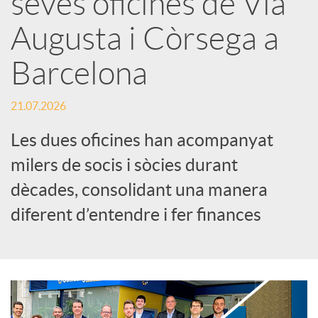
seves oficines de Via
Augusta i Còrsega a
c
Barcelona
a
21.07.2026
d
Les dues oficines han acompanyat
milers de socis i sòcies durant
o
dècades, consolidant una manera
diferent d’entendre i fer finances
r
d
e