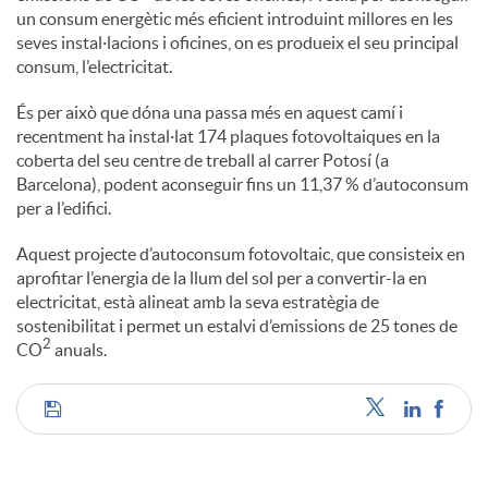
un consum energètic més eficient introduint millores en les
seves instal·lacions i oficines, on es produeix el seu principal
consum, l’electricitat.
És per això que dóna una passa més en aquest camí i
recentment ha instal·lat 174 plaques fotovoltaiques en la
coberta del seu centre de treball al carrer Potosí (a
Barcelona), podent aconseguir fins un 11,37 % d’autoconsum
per a l’edifici.
Aquest projecte d’autoconsum fotovoltaic, que consisteix en
aprofitar l’energia de la llum del sol per a convertir-la en
electricitat, està alineat amb la seva estratègia de
sostenibilitat i permet un estalvi d’emissions de 25 tones de
2
CO
anuals.
C