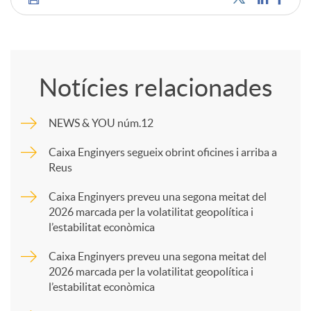
C
o
Notícies relacionades
m
NEWS & YOU núm.12
p
Caixa Enginyers segueix obrint oficines i arriba a
Reus
a
Caixa Enginyers preveu una segona meitat del
2026 marcada per la volatilitat geopolítica i
l’estabilitat econòmica
r
Caixa Enginyers preveu una segona meitat del
2026 marcada per la volatilitat geopolítica i
t
l’estabilitat econòmica