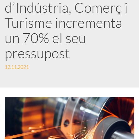
d’Indústria, Comerç i
r
Turisme incrementa
x
un 70% el seu
e
pressupost
s
12.11.2021
S
o
c