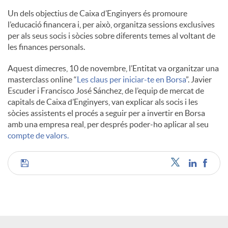
l
Un dels objectius de Caixa d’Enginyers és promoure
l’educació financera i, per això, organitza sessions exclusives
per als seus socis i sòcies sobre diferents temes al voltant de
s
les finances personals.
Aquest dimecres, 10 de novembre, l’Entitat va organitzar una
masterclass online “
Les claus per iniciar-te en Borsa
”. Javier
Escuder i Francisco José Sánchez, de l’equip de mercat de
capitals de Caixa d’Enginyers, van explicar als socis i les
sòcies assistents el procés a seguir per a invertir en Borsa
amb una empresa real, per després poder-ho aplicar al seu
compte de valors.
C
o