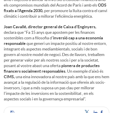
els compromisos mundials del Acord de París i amb els
ODS
fixats a l'Agenda 2030,
per promoure la lluita contra el canvi
climàtic i contribuir a millorar l'eficiència energètica.
Joan Cavallé, director general de Caixa d'Enginyers,
declara que “Fa 15 anys que apostem per les finances
sostenibles com a filosofia d'
inversió cap a una economia
responsable
que generi un impacte positiu al nostre entorn,
integrant els aspectes mediambientals, socials i de bon
govern al nostre model de negoci. Des de llavors, treballem
per generar valor per als nostres socis i per a la societat,
posant al vostre abast una oferta
pionera de productes
financers socialment responsables.
Un exemple d'això és
CIMS,
una eina innovadora al nostre país amb la que ens hem
avançat a la regulació de la informació que ofereix als socis-
inversors, i que a més suposa un pas clau per millorar
l'impacte de les inversions en la sostenibilitat , en els
aspectes socials i en la governança empresarial”.