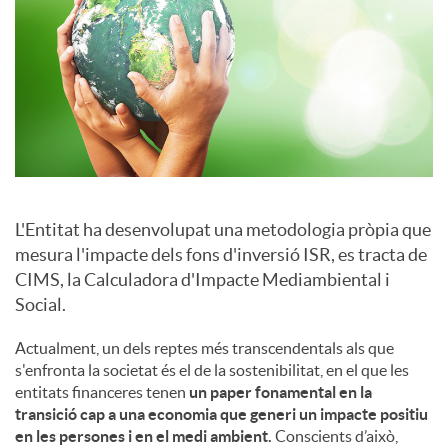
a
l
s
L'Entitat ha desenvolupat una metodologia pròpia que
mesura l'impacte dels fons d'inversió ISR, es tracta de
CIMS, la Calculadora d'Impacte Mediambiental i
Social.
Actualment, un dels reptes més transcendentals als que
s'enfronta la societat és el de la sostenibilitat, en el que les
entitats financeres tenen
un paper fonamental en la
transició cap a una economia que generi un impacte positiu
en les persones i en el medi ambient.
Conscients d’això,