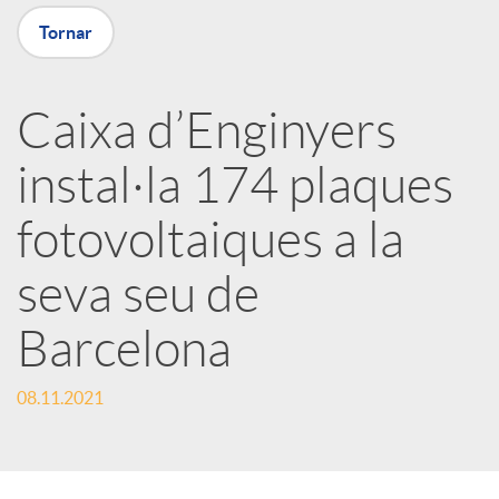
Tornar
X
a
Caixa d’Enginyers
instal·la 174 plaques
r
fotovoltaiques a la
x
seva seu de
e
Barcelona
s
08.11.2021
S