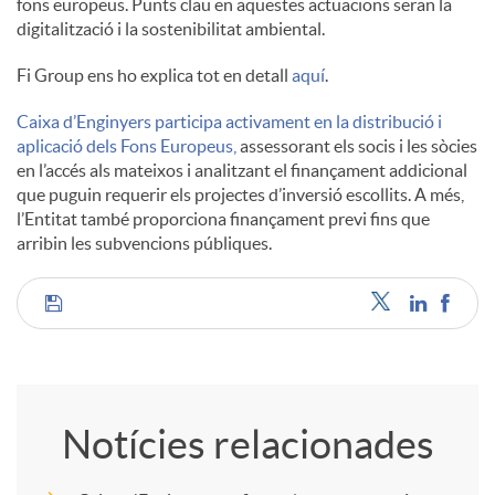
fons europeus. Punts clau en aquestes actuacions seran la
digitalització i la sostenibilitat ambiental.
Fi Group ens ho explica tot en detall
aquí
.
Caixa d’Enginyers participa activament en la distribució i
aplicació dels Fons Europeus,
assessorant els socis i les sòcies
en l’accés als mateixos i analitzant el finançament addicional
que puguin requerir els projectes d’inversió escollits. A més,
l’Entitat també proporciona finançament previ fins que
arribin les subvencions públiques.
C
o
Notícies relacionades
m