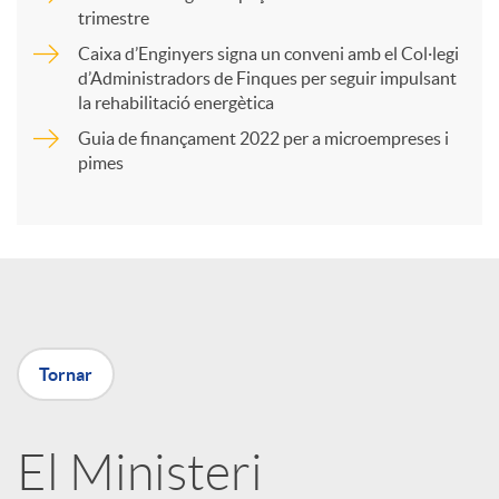
trimestre
r
Caixa d’Enginyers signa un conveni amb el Col·legi
d’Administradors de Finques per seguir impulsant
t
la rehabilitació energètica
Guia de finançament 2022 per a microempreses i
i
pimes
r
a
Tornar
X
a
El Ministeri