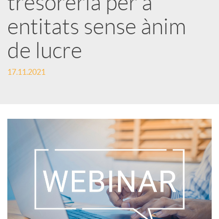
tresoreria per a
entitats sense ànim
c
de lucre
a
17.11.2021
d
o
r
d
e