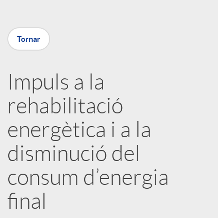
m
p
Tornar
a
Impuls a la
rehabilitació
r
energètica i a la
t
disminució del
i
consum d’energia
r
final