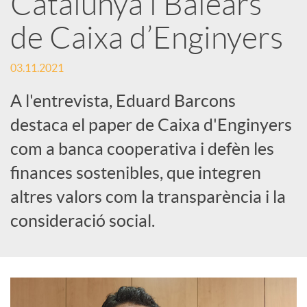
Catalunya i Balears
s
de Caixa d’Enginyers
S
03.11.2021
o
A l'entrevista, Eduard Barcons
destaca el paper de Caixa d'Enginyers
c
com a banca cooperativa i defèn les
finances sostenibles, que integren
i
altres valors com la transparència i la
consideració social.
a
l