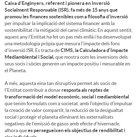
Caixa d'Enginyers, referent i pionera en Inversió
Socialment Responsable (ISR), fa més de 15 anys que
promou les finances sostenibles com a filosofia d'inversió
per impulsar la implicació del sistema financer amb la
sostenibilitat i la mitigació del canvi climàtic. En aquest sentit,
aquest any l'Entitat ha fet un pas més enllà i ha desenvolupat
una metodologia pròpia que mesura l'impacte dels fons
d'inversió ISR. Es tracta de
CIMS, la Calculadora d’Impacte
Mediambiental i Social,
que mostra com les inversions dels
seus socis i sòcies generen un impacte positiu i mesurable en
el Planeta.
A més, aquesta eina tan disruptiva permet als socis de
l'Entitat contribuir a donar
resposta als reptes de
transformació del model econòmic, social i mediambiental
que tenim formulats com a societat, amb l'objectiu d'impulsar
la creació de valor compartit, la reducció de la desigualtat
social i protegir el planeta eliminant les externalitats
negatives de l'emissió de gasos amb efecte d'hivernacle,
alhora que
es persegueixen els objectius de rendibilitat i