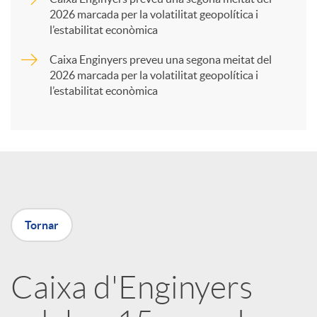
2026 marcada per la volatilitat geopolítica i
t
l’estabilitat econòmica
Caixa Enginyers preveu una segona meitat del
i
2026 marcada per la volatilitat geopolítica i
l’estabilitat econòmica
r
a
X
Tornar
a
Caixa d'Enginyers
r