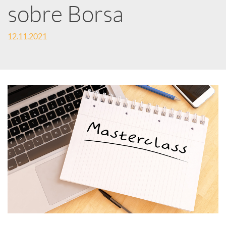
e
sobre Borsa
12.11.2021
s
S
o
c
i
a