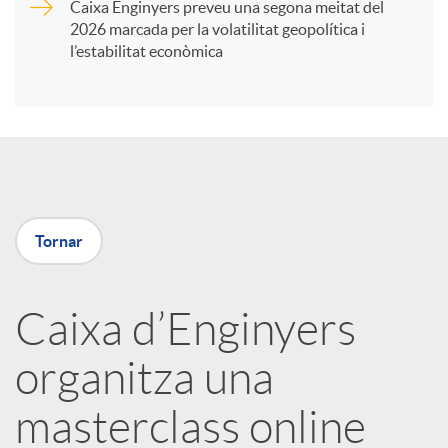
Caixa Enginyers preveu una segona meitat del
i
2026 marcada per la volatilitat geopolítica i
l’estabilitat econòmica
r
a
X
Tornar
a
Caixa d’Enginyers
r
organitza una
x
masterclass online