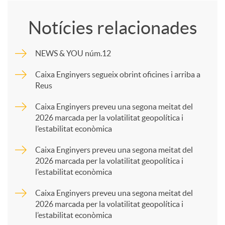
o
Notícies relacionades
m
NEWS & YOU núm.12
p
Caixa Enginyers segueix obrint oficines i arriba a
Reus
a
Caixa Enginyers preveu una segona meitat del
2026 marcada per la volatilitat geopolítica i
l’estabilitat econòmica
r
Caixa Enginyers preveu una segona meitat del
2026 marcada per la volatilitat geopolítica i
t
l’estabilitat econòmica
Caixa Enginyers preveu una segona meitat del
i
2026 marcada per la volatilitat geopolítica i
l’estabilitat econòmica