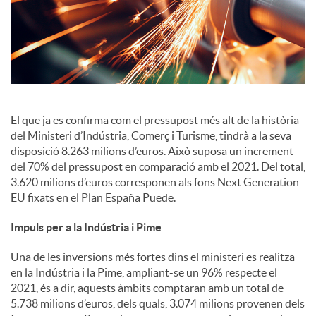
i
a
l
El que ja es confirma com el pressupost més alt de la història
del Ministeri d’Indústria, Comerç i Turisme, tindrà a la seva
s
disposició 8.263 milions d’euros. Això suposa un increment
del 70% del pressupost en comparació amb el 2021. Del total,
3.620 milions d’euros corresponen als fons Next Generation
EU fixats en el Plan España Puede.
Impuls per a la Indústria i Pime
Una de les inversions més fortes dins el ministeri es realitza
en la Indústria i la Pime, ampliant-se un 96% respecte el
2021, és a dir, aquests àmbits comptaran amb un total de
5.738 milions d’euros, dels quals, 3.074 milions provenen dels