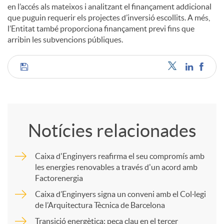
en l’accés als mateixos i analitzant el finançament addicional
que puguin requerir els projectes d’inversió escollits. A més,
l’Entitat també proporciona finançament previ fins que
arribin les subvencions públiques.
C
o
Notícies relacionades
m
Caixa d'Enginyers reafirma el seu compromís amb
les energies renovables a través d'un acord amb
p
Factorenergia
Caixa d’Enginyers signa un conveni amb el Col·legi
a
de l’Arquitectura Tècnica de Barcelona
Transició energètica: peça clau en el tercer