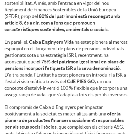
sostenibilitat. A més, amb l'entrada en vigor del nou
Reglament de Finances Sostenibles de la Unió Europea
(SFDR), prop del
80% del patrimoni està reconegut amb
article 8, és a dir, com a fons que promouen
característiques sostenibles, ambientals o socials.
En paral·lel,
Caixa Enginyers Vida
ha estat pionera al mercat
espanyol en el llançament de plans de pensions individuals
gestionats sota una estratègia ISR i, recentment, ha
aconseguit que
el 75% del patrimoni gestionat en plans de
pensions incorpori l'etiqueta ISR a la seva denominació.
D'altra banda, l'Entitat ha estat pionera en introduir la ISR a
l'estalvi sistemàtic a través del
CdE PIES GO,
un nou
concepte d’estalvi-inversió 100 % flexible que incorpora una
assegurança de vida i que s'adapta a tots els perfils inversors.
El compromís de Caixa d'Enginyers per impactar
positivament a la societat es materialitza amb una
oferta
pionera de productes financers socialment responsables
per als seus socis i sòcies,
que compleixen els criteris ASG,
amb l'objectiu d'alinear la inversió creditícia i financera amb