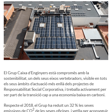
o
c
i
a
l
El Grup Caixa d’Enginyers està compromès amb la
sostenibilitat, un dels seus eixos vertebradors, visible en tots
els seus àmbits d’actuació més enllà dels projectes de
s
Responsabilitat Social Corporativa, i treballa activament per
ser part de la transició cap a una economia baixa en carboni.
Respecte el 2018, el Grup ha reduït un 32 % les seves
2
emissions de CO
de les seves oficines, i vetlla per aconseguir