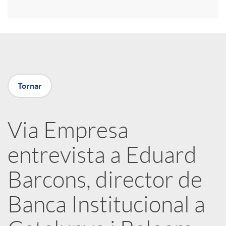
r
a
X
Tornar
a
Via Empresa
r
entrevista a Eduard
x
Barcons, director de
e
Banca Institucional a