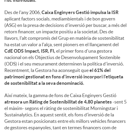
risc individuals.
Des de l'any 2006,
Caixa Enginyers Gestió impulsa la ISR
aplicant factors socials, mediambientals i de bon govern
(ASG) en la presa de decisions d'inversió per buscar, a més del
retorn financer, un impacte positiu a la societat. Des de
llavors, l'alt compromís del Grup en matèria de sostenibilitat
ha estat un valor a l'alça, sent pioners en el llançament del
CdE ODS Impact, ISR, FI,
el primer fons d'una gestora
nacional on els Objectius de Desenvolupament Sostenible
(ODS) i el seu mesurament determinen la política d'inversió.
Recentment, la Gestora ha aconseguit que
el 61% del
patrimoni gestionat en fons d'inversió incorpori l'etiqueta
de sostenibilitat a la seva denominació.
Així mateix, la gamma de fons de Caixa Enginyers Gestió
atresora un Ràting de Sostenibilitat de 4,80 planetes
-sent 5
el màxim- segons el ràting de sostenibilitat Morningstar i
Sustainalytics. En aquest sentit, els fons d’inversió de la
Gestora estan posicionats entre els millors vehicles financers
de gestores espanyoles, tant en termes financers com de