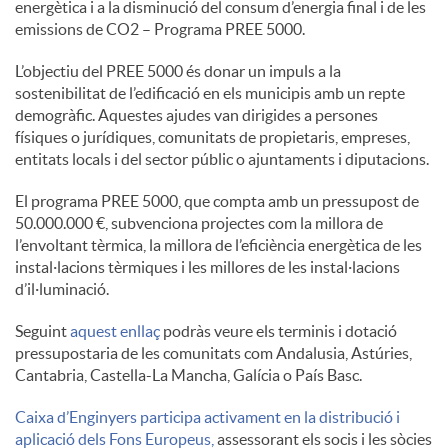
energètica i a la disminució del consum d’energia final i de les
S
emissions de CO2 – Programa PREE 5000.
L’objectiu del PREE 5000 és donar un impuls a la
o
sostenibilitat de l’edificació en els municipis amb un repte
demogràfic. Aquestes ajudes van dirigides a persones
físiques o jurídiques, comunitats de propietaris, empreses,
c
entitats locals i del sector públic o ajuntaments i diputacions.
El programa PREE 5000, que compta amb un pressupost de
i
50.000.000 €, subvenciona projectes com la millora de
l’envoltant tèrmica, la millora de l’eficiència energètica de les
instal·lacions tèrmiques i les millores de les instal·lacions
a
d’il·luminació.
Seguint
aquest enllaç
podràs veure els terminis i dotació
l
pressupostaria de les comunitats com Andalusia, Astúries,
Cantabria, Castella-La Mancha, Galícia o País Basc.
s
Caixa d’Enginyers participa activament en la distribució i
aplicació dels Fons Europeus,
assessorant els socis i les sòcies