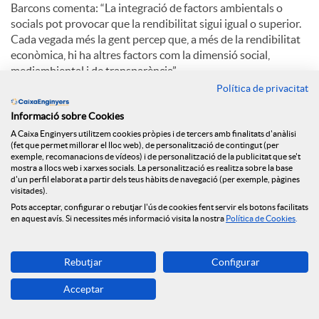
Barcons comenta: “La integració de factors ambientals o
socials pot provocar que la rendibilitat sigui igual o superior.
Cada vegada més la gent percep que, a més de la rendibilitat
econòmica, hi ha altres factors com la dimensió social,
mediambiental i de transparència”.
Política de privacitat
Pel que fa a l’aposta de Caixa d’Enginyers per la digitalització,
Eduard Barcons explica: “El creixement d’oficines continuarà
Informació sobre Cookies
sent com ha sigut sempre, progressiu. Hi ha una aposta
A Caixa Enginyers utilitzem cookies pròpies i de tercers amb finalitats d'anàlisi
(fet que permet millorar el lloc web), de personalització de contingut (per
claríssima per la digitalització. El millor està per venir”.
exemple, recomanacions de vídeos) i de personalització de la publicitat que se't
mostra a llocs web i xarxes socials. La personalització es realitza sobre la base
d'un perfil elaborat a partir dels teus hàbits de navegació (per exemple, pàgines
visitades).
C
Pots acceptar, configurar o rebutjar l'ús de cookies fent servir els botons facilitats
en aquest avís. Si necessites més informació visita la nostra
Política de Cookies
.
o
Rebutjar
Configurar
Notícies relacionades
m
Acceptar
NEWS & YOU núm.12