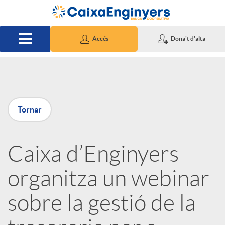
Salta al contingut principal
Accés
Dona't d'alta
P
Tornar
u
Caixa d’Enginyers
b
organitza un webinar
l
sobre la gestió de la
i