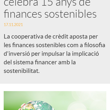
celebra 15 anys de
x
finances sostenibles
e
17.11.2021
La cooperativa de crèdit aposta per
s
les finances sostenibles com a filosofia
d'inversió per impulsar la implicació
S
del sistema financer amb la
o
sostenibilitat.
c
i