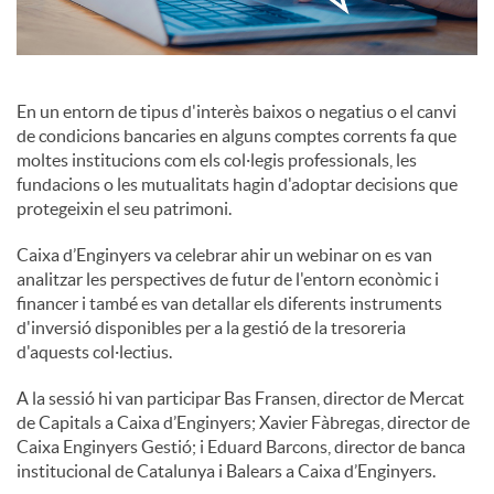
c
En un entorn de tipus d'interès baixos o negatius o el canvi
o
de condicions bancaries en alguns comptes corrents fa que
moltes institucions com els col·legis professionals, les
fundacions o les mutualitats hagin d'adoptar decisions que
n
protegeixin el seu patrimoni.
Caixa d’Enginyers va celebrar ahir un webinar on es van
t
analitzar les perspectives de futur de l'entorn econòmic i
financer i també es van detallar els diferents instruments
d'inversió disponibles per a la gestió de la tresoreria
i
d'aquests col·lectius.
A la sessió hi van participar Bas Fransen, director de Mercat
n
de Capitals a Caixa d’Enginyers; Xavier Fàbregas, director de
Caixa Enginyers Gestió; i Eduard Barcons, director de banca
g
institucional de Catalunya i Balears a Caixa d’Enginyers.