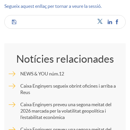
Segueix aquest enllaç per tornar a veure la sessió.
u
C
t
o
s
Notícies relacionades
m
NEWS & YOU núm.12
p
Caixa Enginyers segueix obrint oficines i arriba a
Reus
a
Caixa Enginyers preveu una segona meitat del
2026 marcada per la volatilitat geopolítica i
l’estabilitat econòmica
r
Caixa Enginyers preveu una segona meitat del