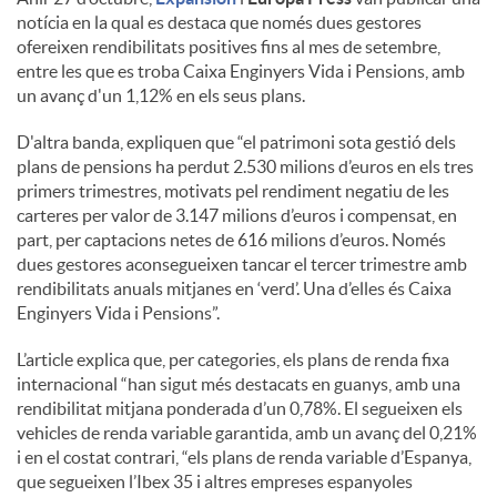
notícia en la qual es destaca que només dues gestores
ofereixen rendibilitats positives fins al mes de setembre,
entre les que es troba Caixa Enginyers Vida i Pensions, amb
un avanç d'un 1,12% en els seus plans.
D'altra banda, expliquen que “el patrimoni sota gestió dels
plans de pensions ha perdut 2.530 milions d’euros en els tres
primers trimestres, motivats pel rendiment negatiu de les
carteres per valor de 3.147 milions d’euros i compensat, en
part, per captacions netes de 616 milions d’euros. Només
dues gestores aconsegueixen tancar el tercer trimestre amb
rendibilitats anuals mitjanes en ‘verd’. Una d’elles és Caixa
Enginyers Vida i Pensions”.
L’article explica que, per categories, els plans de renda fixa
internacional “han sigut més destacats en guanys, amb una
rendibilitat mitjana ponderada d’un 0,78%. El segueixen els
vehicles de renda variable garantida, amb un avanç del 0,21%
i en el costat contrari, “els plans de renda variable d’Espanya,
que segueixen l’Ibex 35 i altres empreses espanyoles