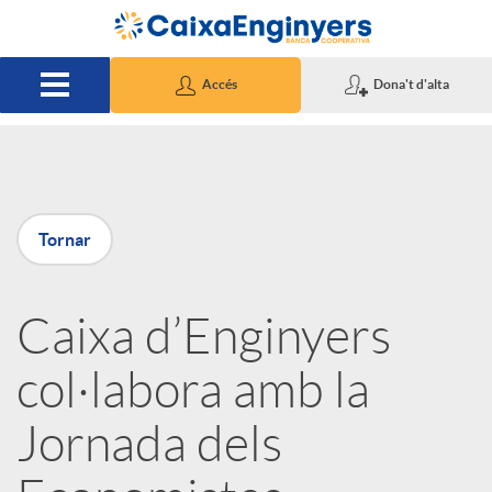
Salta al contingut principal
Accés
Dona't d'alta
P
Tornar
u
Caixa d’Enginyers
b
col·labora amb la
l
Jornada dels
i