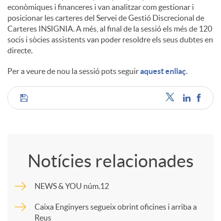
econòmiques i financeres i van analitzar com gestionar i
posicionar les carteres del Servei de Gestió Discrecional de
Carteres INSIGNIA. A més, al final de la sessió els més de 120
socis i sòcies assistents van poder resoldre els seus dubtes en
directe.
Per a veure de nou la sessió pots seguir
aquest enllaç
.
C
o
Notícies relacionades
m
NEWS & YOU núm.12
p
Caixa Enginyers segueix obrint oficines i arriba a
Reus