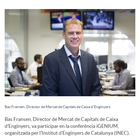
S
o
c
i
a
l
Bas Fransen, Director de Mercat de Capitals de Caixa d’Enginyers
Bas Fransen, Director de Mercat de Capitals de Caixa
s
d’Enginyers, va participar en la conferència iGENIUM,
organitzada per l’Institut d’Enginyers de Catalunya (INEC).