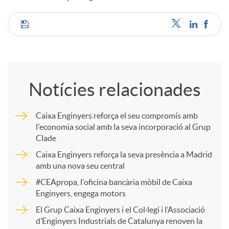
u
C
t
o
Notícies relacionades
s
m
Caixa Enginyers reforça el seu compromís amb
l'economia social amb la seva incorporació al Grup
p
Clade
Caixa Enginyers reforça la seva presència a Madrid
a
amb una nova seu central
#CEApropa, l'oficina bancària mòbil de Caixa
Enginyers, engega motors
r
El Grup Caixa Enginyers i el Col·legi i l’Associació
d’Enginyers Industrials de Catalunya renoven la