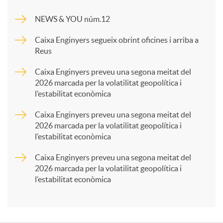
m
NEWS & YOU núm.12
p
Caixa Enginyers segueix obrint oficines i arriba a
Reus
a
Caixa Enginyers preveu una segona meitat del
2026 marcada per la volatilitat geopolítica i
l’estabilitat econòmica
r
Caixa Enginyers preveu una segona meitat del
2026 marcada per la volatilitat geopolítica i
t
l’estabilitat econòmica
Caixa Enginyers preveu una segona meitat del
i
2026 marcada per la volatilitat geopolítica i
l’estabilitat econòmica
r