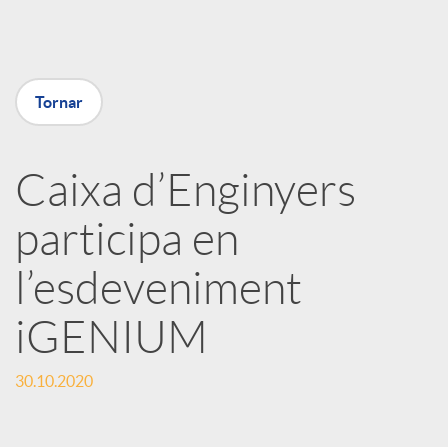
a
X
Tornar
a
Caixa d’Enginyers
r
participa en
x
l’esdeveniment
e
iGENIUM
30.10.2020
s