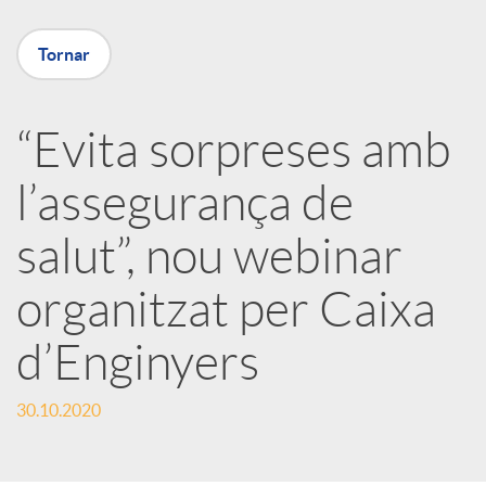
X
Tornar
a
“Evita sorpreses amb
r
l’assegurança de
x
salut”, nou webinar
e
organitzat per Caixa
d’Enginyers
s
30.10.2020
S