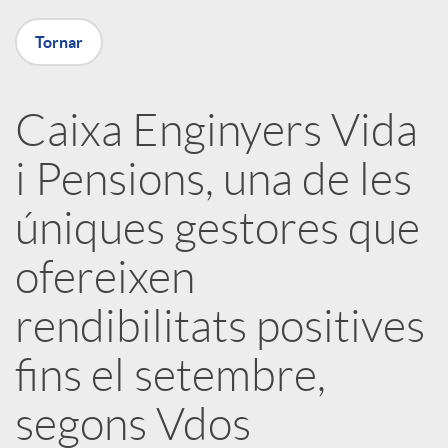
X
Tornar
a
Caixa Enginyers Vida
r
i Pensions, una de les
x
úniques gestores que
e
ofereixen
rendibilitats positives
s
fins el setembre,
S
segons Vdos