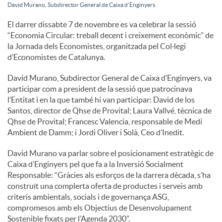
David Murano, Subdirector General de Caixa d’Enginyers
c
El darrer dissabte 7 de novembre es va celebrar la sessió
“Economia Circular: treball decent i creixement econòmic” de
la Jornada dels Economistes, organitzada pel Col·legi
o
d’Economistes de Catalunya.
David Murano, Subdirector General de Caixa d’Enginyers, va
n
participar com a president de la sessió que patrocinava
l’Entitat i en la que també hi van participar: David de los
Santos, director de Qhse de Provital; Laura Vallvé, tècnica de
t
Qhse de Provital; Francesc Valencia, responsable de Medi
Ambient de Damm; i Jordi Oliver i Solà, Ceo d’Inedit.
i
David Murano va parlar sobre el posicionament estratègic de
Caixa d’Enginyers pel que fa a la Inversió Socialment
Responsable: “Gràcies als esforços de la darrera dècada, s’ha
n
construït una complerta oferta de productes i serveis amb
criteris ambientals, socials i de governança ASG,
compromesos amb els Objectius de Desenvolupament
g
Sostenible fixats per l’Agenda 2030”.