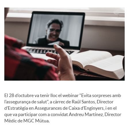
o
c
i
a
l
El 28 d’octubre va tenir lloc el webinar “Evita sorpreses amb
s
l’assegurança de salut”, a càrrec de Raúl Santos, Director
d’Estratègia en Assegurances de Caixa d’Enginyers, i en el
que va participar com a convidat Andreu Martínez, Director
Mèdic de MGC Mútua.