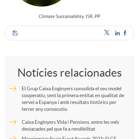
Climate Sustainability, ISR, PP
C
o
Notícies relacionades
m
El Grup Caixa Enginyers consolida el seu model
cooperatiu, sent la primera entitat en qualitat de
p
servei a Espanya i amb resultats històrics per
tercer any consecutiu
a
Caixa Enginyers Vida i Pensions, entre les més
destacades pel que fa a rendibilitat
Morningstar Spain Fund Awards 2021: El CE