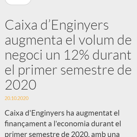
a
Caixa d’Enginyers
r
augmenta el volum de
x
negoci un 12% durant
e
el primer semestre de
2020
s
20.10.2020
S
Caixa d'Enginyers ha augmentat el
finançament a l'economia durant el
o
primer semestre de 2020, amb una