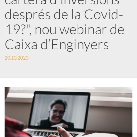
r
després de la Covid-
x
19?", nou webinar de
e
Caixa d’Enginyers
s
20.10.2020
S
o
c