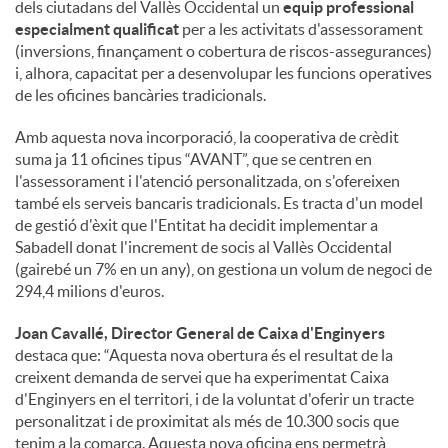
dels ciutadans del Vallès Occidental un
equip professional
especialment qualificat
per a les activitats d'assessorament
(inversions, finançament o cobertura de riscos-assegurances)
i, alhora, capacitat per a desenvolupar les funcions operatives
de les oficines bancàries tradicionals.
Amb aquesta nova incorporació, la cooperativa de crèdit
suma ja 11 oficines tipus “AVANT”, que se centren en
l'assessorament i l'atenció personalitzada, on s'ofereixen
també els serveis bancaris tradicionals. Es tracta d'un model
de gestió d'èxit que l'Entitat ha decidit implementar a
Sabadell donat l'increment de socis al Vallès Occidental
(gairebé un 7% en un any), on gestiona un volum de negoci de
294,4 milions d'euros.
Joan Cavallé, Director General de Caixa d'Enginyers
destaca que: “Aquesta nova obertura és el resultat de la
creixent demanda de servei que ha experimentat Caixa
d'Enginyers en el territori, i de la voluntat d'oferir un tracte
personalitzat i de proximitat als més de 10.300 socis que
tenim a la comarca. Aquesta nova oficina ens permetrà