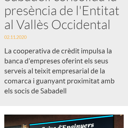
x
presència de l'Entitat
e
al Vallès Occidental
s
02.11.2020
La cooperativa de crèdit impulsa la
S
banca d'empreses oferint els seus
serveis al teixit empresarial de la
o
comarca i guanyant proximitat amb
els socis de Sabadell
c
i