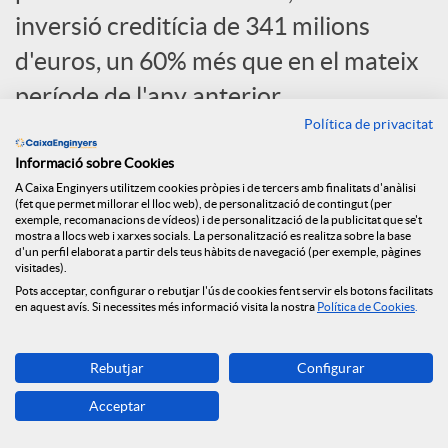
c
inversió creditícia de 341 milions
d'euros, un 60% més que en el mateix
i
període de l'any anterior.
Política de privacitat
a
Informació sobre Cookies
A Caixa Enginyers utilitzem cookies pròpies i de tercers amb finalitats d'anàlisi
(fet que permet millorar el lloc web), de personalització de contingut (per
l
exemple, recomanacions de vídeos) i de personalització de la publicitat que se't
mostra a llocs web i xarxes socials. La personalització es realitza sobre la base
d'un perfil elaborat a partir dels teus hàbits de navegació (per exemple, pàgines
visitades).
s
Pots acceptar, configurar o rebutjar l'ús de cookies fent servir els botons facilitats
en aquest avís. Si necessites més informació visita la nostra
Política de Cookies
.
Rebutjar
Configurar
Acceptar