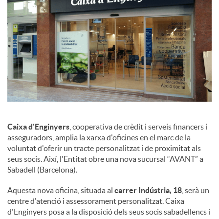
a
l
s
Caixa d'Enginyers
, cooperativa de crèdit i serveis financers i
asseguradors, amplia la xarxa d'oficines en el marc de la
voluntat d'oferir un tracte personalitzat i de proximitat als
seus socis. Així, l'Entitat obre una nova sucursal “AVANT” a
Sabadell (Barcelona).
Aquesta nova oficina, situada al
carrer Indústria, 18
, serà un
centre d'atenció i assessorament personalitzat. Caixa
d'Enginyers posa a la disposició dels seus socis sabadellencs i