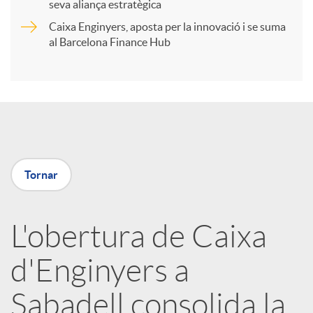
t
seva aliança estratègica
Caixa Enginyers, aposta per la innovació i se suma
i
al Barcelona Finance Hub
r
a
Tornar
X
a
L'obertura de Caixa
d'Enginyers a
r
Sabadell consolida la