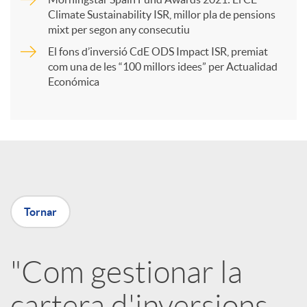
r
Climate Sustainability ISR, millor pla de pensions
mixt per segon any consecutiu
t
El fons d’inversió CdE ODS Impact ISR, premiat
com una de les “100 millors idees” per Actualidad
i
Económica
r
a
Tornar
X
a
"Com gestionar la
cartera d'inversions