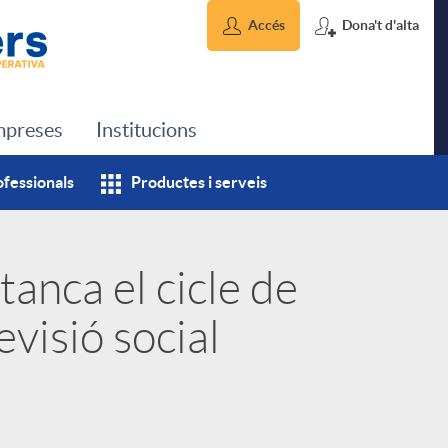
Accés
Dona't d'alta
preses
Institucions
ofessionals
Productes i serveis
tanca el cicle de
visió social