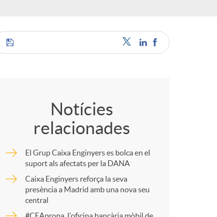
o
c
C
a
o
Notícies
relacionades
m
El Grup Caixa Enginyers es bolca en el
s
p
suport als afectats per la DANA
Caixa Enginyers reforça la seva
presència a Madrid amb una nova seu
a
central
#CEApropa, l'oficina bancària mòbil de