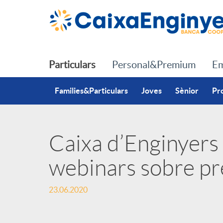
Salta al contingut principal
Particulars
Personal&Premium
Em
Families&Particulars
Joves
Sènior
Pr
Caixa d’Enginyers 
P
webinars sobre pre
u
23.06.2020
b