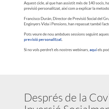
Aquest cicle, al que han assistit més de 140 socis, ha
n
previsió personalitzat, així com a explicar la metodo
Francisco Durán, Director de Previsió Social del Gr
g
Enginyers Vida i Pensions, han repassat també l’act
Pots veure de nou ambdues sessions seguint aquest
u
previsió personalitzat
.
Si no vols perdre’t els nostres webinars,
aquí
els pod
t
s
Després de la Covid