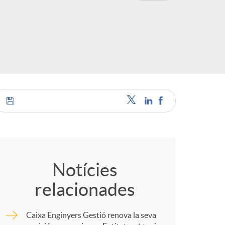
o
c
a
C
o
Notícies
s
relacionades
m
Caixa Enginyers Gestió renova la seva