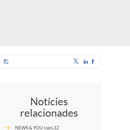
o
r
d
'
i
C
d
o
Notícies
i
relacionades
m
NEWS & YOU núm.12