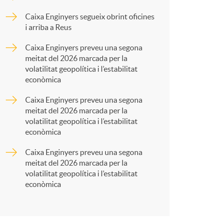
o
p
Caixa Enginyers segueix obrint oficines
m
i arriba a Reus
a
Caixa Enginyers preveu una segona
a
meitat del 2026 marcada per la
r
volatilitat geopolítica i l’estabilitat
econòmica
t
Caixa Enginyers preveu una segona
meitat del 2026 marcada per la
volatilitat geopolítica i l’estabilitat
econòmica
Caixa Enginyers preveu una segona
r
meitat del 2026 marcada per la
volatilitat geopolítica i l’estabilitat
econòmica
a