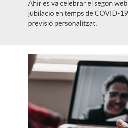
Ahir es va celebrar el segon webi
l
jubilació en temps de COVID-19, 
previsió personalitzat.
i
c
a
d
o
r