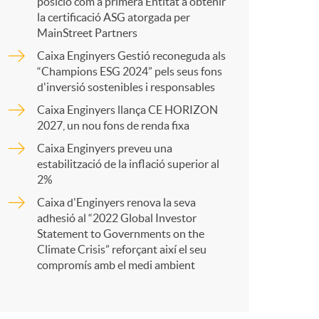
p
posició com a primera Entitat a obtenir
la certificació ASG atorgada per
MainStreet Partners
a
Caixa Enginyers Gestió reconeguda als
“Champions ESG 2024” pels seus fons
d'inversió sostenibles i responsables
r
Caixa Enginyers llança CE HORIZON
2027, un nou fons de renda fixa
t
Caixa Enginyers preveu una
estabilització de la inflació superior al
2%
Caixa d'Enginyers renova la seva
adhesió al “2022 Global Investor
r
Statement to Governments on the
Climate Crisis” reforçant així el seu
compromís amb el medi ambient
a