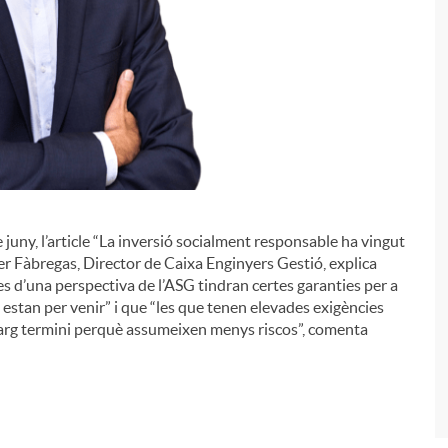
e juny, l’article “La inversió socialment responsable ha vingut
i
ier Fàbregas, Director de Caixa Enginyers Gestió, explica
d’una perspectiva de l’ASG tindran certes garanties per a
stan per venir” i que “les que tenen elevades exigències
llarg termini perquè assumeixen menys riscos”, comenta