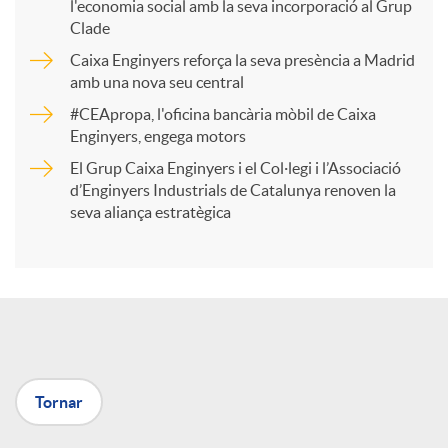
l'economia social amb la seva incorporació al Grup
p
Clade
Caixa Enginyers reforça la seva presència a Madrid
a
amb una nova seu central
#CEApropa, l'oficina bancària mòbil de Caixa
Enginyers, engega motors
r
El Grup Caixa Enginyers i el Col·legi i l’Associació
d’Enginyers Industrials de Catalunya renoven la
t
seva aliança estratègica
i
r
a
Tornar