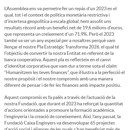
L’Assemblea ens va permetre fer un repàs d’un 2023 en el
qual, tot i el context de política monetària restrictiva i
d'incertesa geopolítica a escala global, hem assolit uns
resultats rècord amb un benefici net de 19,6 milions d'euros,
que representa un creixement d'un 71,9%. Però el 2023
també va ser un any especial per a nosaltres perquè vam
llençar el nostre Pla Estratègic Transforma 2026, el qual té
l'objectiu de convertir la nostra Entitat en referent de la
banca cooperativa. Aquest pla es reflecteix en el canvi
d'identitat corporativa que vam dur a terme sota el
claim
“Humanitzem les teves finances”, que il·lustra a la perfecció el
nostre propòsit i el nostre compromís amb una manera
diferent de pensar i de fer les finances amb impacte positiu.
Aquest compromís es fa palès a través de l’actuació de la
nostra Fundació, que durant el 2023 ha reforçat la quantitat
d'accions orientades a promoure la formació acadèmica,
l'enginyeria i la creació de coneixement. Així, l’any passat, la
Fundació Caixa Enginyers va desenvolupar 65 projectes
d'acció social i aliances de les quals s'han beneficiat més de