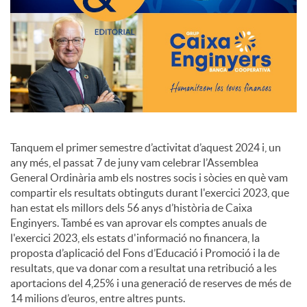
o
c
i
a
Tanquem el primer semestre d’activitat d’aquest 2024 i, un
any més, el passat 7 de juny vam celebrar l’Assemblea
General Ordinària amb els nostres socis i sòcies en què vam
l
compartir els resultats obtinguts durant l'exercici 2023, que
han estat els millors dels 56 anys d’història de Caixa
Enginyers. També es van aprovar els comptes anuals de
s
l'exercici 2023, els estats d'informació no financera, la
proposta d’aplicació del Fons d’Educació i Promoció i la de
resultats, que va donar com a resultat una retribució a les
aportacions del 4,25% i una generació de reserves de més de
14 milions d’euros, entre altres punts.