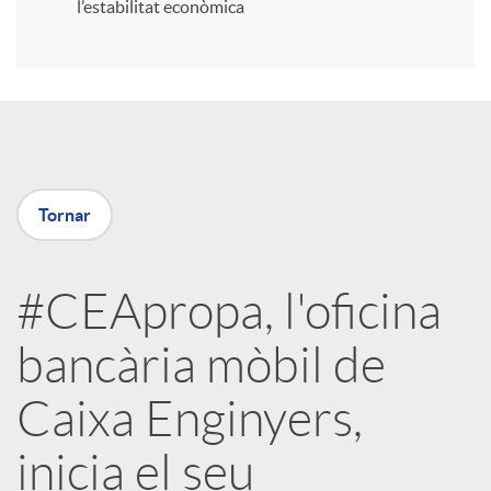
l’estabilitat econòmica
r
a
X
Tornar
a
#CEApropa, l'oficina
r
bancària mòbil de
x
Caixa Enginyers,
e
inicia el seu