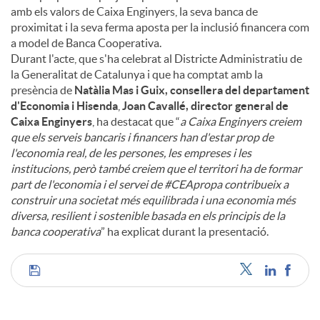
amb els valors de Caixa Enginyers, la seva banca de
proximitat i la seva ferma aposta per la inclusió financera com
a model de Banca Cooperativa.
Durant l'acte, que s'ha celebrat al Districte Administratiu de
la Generalitat de Catalunya i que ha comptat amb la
presència de
Natàlia Mas i Guix, consellera del departament
d'Economia i Hisenda
,
Joan Cavallé, director general de
Caixa Enginyers
, ha destacat que “
a Caixa Enginyers creiem
que els serveis bancaris i financers han d'estar prop de
l'economia real, de les persones, les empreses i les
institucions, però també creiem que el territori ha de formar
part de l'economia i el servei de #CEApropa contribueix a
construir una societat més equilibrada i una economia més
diversa, resilient i sostenible basada en els principis de la
banca cooperativa
” ha explicat durant la presentació.
C