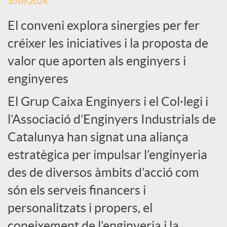
c
10.09.2024
El conveni explora sinergies per fer
i
créixer les iniciatives i la proposta de
valor que aporten als enginyers i
a
enginyeres
l
El Grup Caixa Enginyers i el Col·legi i
l’Associació d’Enginyers Industrials de
s
Catalunya han signat una aliança
estratègica per impulsar l’enginyeria
des de diversos àmbits d’acció com
són els serveis financers i
personalitzats i propers, el
coneixement de l’enginyeria i la