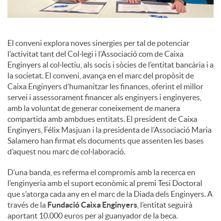
El conveni explora noves sinergies per tal de potenciar
l’activitat tant del Col·legi i l’Associació com de Caixa
Enginyers al col·lectiu, als socis i sòcies de l’entitat bancària i a
la societat. El conveni, avança en el marc del propòsit de
Caixa Enginyers d’humanitzar les finances, oferint el millor
servei i assessorament financer als enginyers i enginyeres,
amb la voluntat de generar coneixement de manera
compartida amb ambdues entitats. El president de Caixa
Enginyers, Félix Masjuan i la presidenta de l’Associació Maria
Salamero han firmat els documents que assenten les bases
d’aquest nou marc de col·laboració.
D’una banda, es referma el compromís amb la recerca en
l’enginyeria amb el suport econòmic al premi Tesi Doctoral
que s’atorga cada any en el marc de la Diada dels Enginyers. A
través de la
Fundació Caixa Enginyers
, l’entitat seguirà
aportant 10.000 euros per al guanyador de la beca.