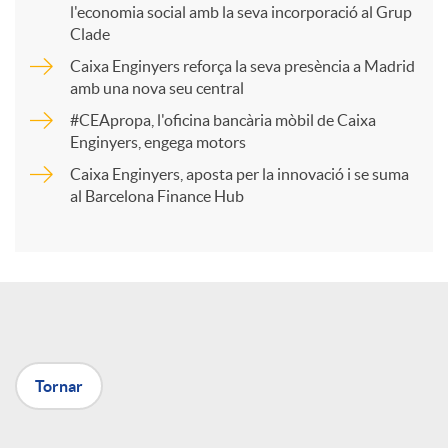
l'economia social amb la seva incorporació al Grup
p
Clade
Caixa Enginyers reforça la seva presència a Madrid
a
amb una nova seu central
#CEApropa, l'oficina bancària mòbil de Caixa
Enginyers, engega motors
r
Caixa Enginyers, aposta per la innovació i se suma
al Barcelona Finance Hub
t
i
r
Tornar
a