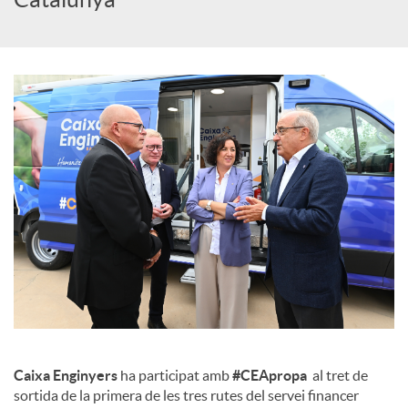
c
o
n
t
i
n
Caixa Enginyers
ha participat amb
#CEApropa
al tret de
g
sortida de la primera de les tres rutes del servei financer