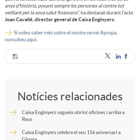
anys d’història, posant sempre les persones al centre tot
vetllant per la seva salut financera”
, ha destacat durant l'acte
Joan Cavallé, director general de Caixa Enginyers
.
Si voleu saber més sobre el nostre servei Apropa,
consulteu aquí.
C
o
Notícies relacionades
m
Caixa Enginyers segueix obrint oficines i arriba a
Reus
p
Caixa Enginyers celebra el seu 15è aniversari a
Girona