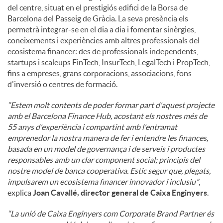
del centre, situat en el prestigiós edifici de la Borsa de
Barcelona del Passeig de Gràcia. La seva presència els
permetrà integrar-se en el dia a dia i fomentar sinèrgies,
coneixements i experiències amb altres professionals del
ecosistema financer: des de professionals independents,
startups i scaleups FinTech, InsurTech, LegalTech i PropTech,
fins a empreses, grans corporacions, associacions, fons
d'inversió o centres de formació.
“Estem molt contents de poder formar part d'aquest projecte
amb el Barcelona Finance Hub, acostant els nostres més de
55 anys d'experiència i compartint amb l'entramat
emprenedor la nostra manera de fer i entendre les finances,
basada en un model de governança i de serveis i productes
responsables amb un clar component social; principis del
nostre model de banca cooperativa. Estic segur que, plegats,
impulsarem un ecosistema financer innovador i inclusiu”
,
explica
Joan Cavallé, director general de Caixa Enginyers
.
“La unió de Caixa Enginyers com Corporate Brand Partner és