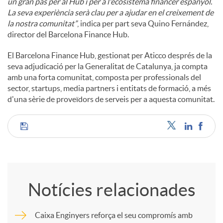
un gran pas per al Hub i per a l'ecosistema financer espanyol.
La seva experiència serà clau per a ajudar en el creixement de
la nostra comunitat”
, indica per part seva Quino Fernández,
director del Barcelona Finance Hub.
El Barcelona Finance Hub, gestionat per Aticco després de la
seva adjudicació per la Generalitat de Catalunya, ja compta
amb una forta comunitat, composta per professionals del
sector, startups, media partners i entitats de formació, a més
d'una sèrie de proveïdors de serveis per a aquesta comunitat.
C
o
Notícies relacionades
m
Caixa Enginyers reforça el seu compromís amb