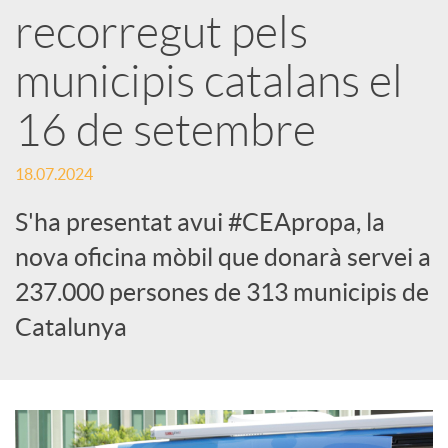
recorregut pels
s
municipis catalans el
S
16 de setembre
o
18.07.2024
S'ha presentat avui #CEApropa, la
c
nova oficina mòbil que donarà servei a
i
237.000 persones de 313 municipis de
Catalunya
a
l