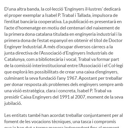
D’una altra banda, la col·lecció ‘Enginyers il·lustres’ dedicarà
el proper exemplar a Isabel P. Trabal i Tallada, impulsora de
l’entitat bancària cooperativa. La publicació es presentarà en
l’acte d’homenatge en motiu del centenari del naixement de
la primera dona catalana titulada en enginyeria industrial i la
primera dona de l’estat espanyol en obtenir el títol de Doctor
Enginyer Industrial. A més d’ocupar diversos càrrecs a la
junta directiva de l’Associació d’Enginyers Industrials de
Catalunya, com a bibliotecària i vocal, Trabal va formar part
de la comissió interinstitucional entre l’Associació i el Col·legi
que explorà les possibilitats de crear una caixa d’enginyers,
culminant la seva fundació l’any 1967. Apostant per treballar
per donar resposta als problemes dels enginyers sempre amb
una visió estratègica, clara i concreta, Isabel P. Trabal va
presidir Caixa Enginyers del 1991 al 2007, moment de la seva
jubilació.
Les entitats també han acordat treballar conjuntament per al
foment de les vocacions tècniques, una tasca i compromís
que ja han dut a terme manera independent fins al moment.