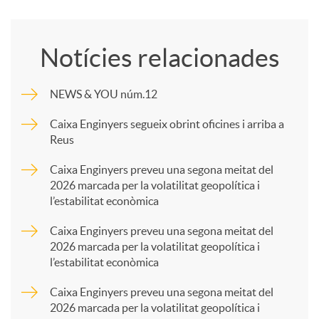
o
Notícies relacionades
m
NEWS & YOU núm.12
p
Caixa Enginyers segueix obrint oficines i arriba a
Reus
a
Caixa Enginyers preveu una segona meitat del
2026 marcada per la volatilitat geopolítica i
l’estabilitat econòmica
r
Caixa Enginyers preveu una segona meitat del
2026 marcada per la volatilitat geopolítica i
t
l’estabilitat econòmica
Caixa Enginyers preveu una segona meitat del
i
2026 marcada per la volatilitat geopolítica i