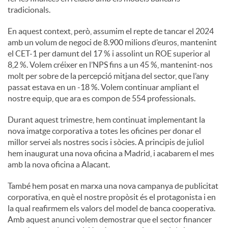
tradicionals.
En aquest context, però, assumim el repte de tancar el 2024
amb un volum de negoci de 8.900 milions d’euros, mantenint
el CET-1 per damunt del 17 % i assolint un ROE superior al
8,2 %. Volem créixer en l’NPS fins a un 45 %, mantenint-nos
molt per sobre de la percepció mitjana del sector, que l’any
passat estava en un -18 %. Volem continuar ampliant el
nostre equip, que ara es compon de 554 professionals.
Durant aquest trimestre, hem continuat implementant la
nova imatge corporativa a totes les oficines per donar el
millor servei als nostres socis i sòcies. A principis de juliol
hem inaugurat una nova oficina a Madrid, i acabarem el mes
amb la nova oficina a Alacant.
També hem posat en marxa una nova campanya de publicitat
corporativa, en què el nostre propòsit és el protagonista i en
la qual reafirmem els valors del model de banca cooperativa.
Amb aquest anunci volem demostrar que el sector financer