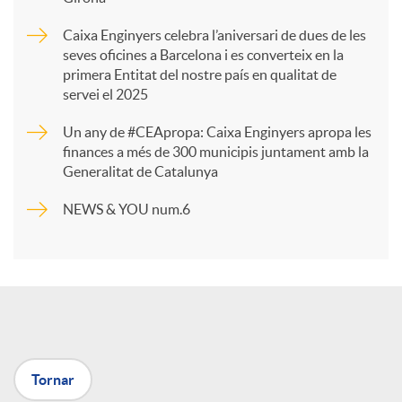
a
Caixa Enginyers celebra l’aniversari de dues de les
seves oficines a Barcelona i es converteix en la
r
primera Entitat del nostre país en qualitat de
servei el 2025
t
Un any de #CEApropa: Caixa Enginyers apropa les
finances a més de 300 municipis juntament amb la
Generalitat de Catalunya
i
NEWS & YOU num.6
r
a
X
Tornar