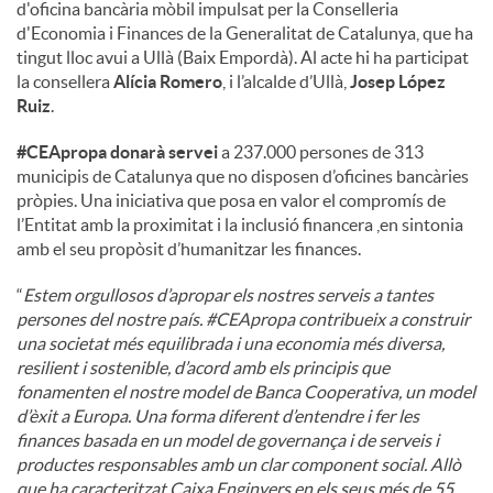
d'oficina bancària mòbil impulsat per la Conselleria
d'Economia i Finances de la Generalitat de Catalunya, que ha
u
tingut lloc avui a Ullà (Baix Empordà). Al acte hi ha participat
la consellera
Alícia Romero
, i l’alcalde d’Ullà,
Josep López
Ruiz
.
t
#CEApropa donarà servei
a 237.000 persones de 313
municipis de Catalunya que no disposen d’oficines bancàries
s
pròpies. Una iniciativa que posa en valor el compromís de
l’Entitat amb la proximitat i la inclusió financera ,en sintonia
amb el seu propòsit d’humanitzar les finances.
“
Estem orgullosos d’apropar els nostres serveis a tantes
persones del nostre país. #CEApropa contribueix a construir
una societat més equilibrada i una economia més diversa,
resilient i sostenible, d’acord amb els principis que
fonamenten el nostre model de Banca Cooperativa, un model
d’èxit a Europa. Una forma diferent d’entendre i fer les
finances basada en un model de governança i de serveis i
productes responsables amb un clar component social. Allò
que ha caracteritzat Caixa Enginyers en els seus més de 55