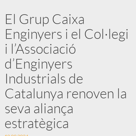
a
El Grup Caixa
r
Enginyers i el Col·legi
x
i l’Associació
e
d’Enginyers
Industrials de
s
Catalunya renoven la
S
seva aliança
o
estratègica