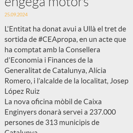
engega motors
c
25.09.2024
L'Entitat ha donat avui a Ullà el tret de
a
sortida de #CEApropa, en un acte que
ha comptat amb la Consellera
d
d'Economia i Finances de la
Generalitat de Catalunya, Alícia
o
Romero, i l’alcalde de la localitat, Josep
r
López Ruiz
La nova oficina mòbil de Caixa
d
Enginyers donarà servei a 237.000
persones de 313 municipis de
e
Catalunya