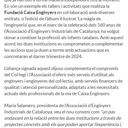
En són un exemple els tallers i activitats que realitza la
Fundació Caixa Enginyers
en col·laboració amb diverses
entitats, o l’edició de l’àlbum il·lustrat ‘La màgia de
l’enginyeria’ que, en el marc de la celebració dels 160 anys de
l’Associació d’Enginyers Industrials de Catalunya, ha volgut
donar a conèixer la professió als infants catalans. Amb aquest
acord, les dues institucions es comprometen a complementar
les accions que ja duen a terme amb actuacions que es
concretaran el darrer trimestre de 2024.
L’aliança signada aquest dijous complementa el compromís
del Col·legi i l’Associació d'oferir més serveis d’utilitat als
enginyers i enginyeres del col·lectiu, amb serveis financers de
qualitat i atenció personalitzada, adaptats a les necessitats
actuals dels professionals de la mà de Caixa Enginyers.
Maria Salamero, presidenta de l’Associació d’Enginyers
Industrials de Catalunya, veu el nou conveni com
“un pas
endavant en la relació entre les dues institucions a través de
projectes concrets amb els que poden aportar l’experiència i,