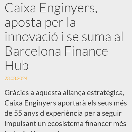
Caixa Enginyers,
X
aposta per la
a
innovació i se suma al
r
Barcelona Finance
Hub
x
23.08.2024
e
Gràcies a aquesta aliança estratègica,
s
Caixa Enginyers aportarà els seus més
de 55 anys d'experiència per a seguir
S
impulsant un ecosistema financer més