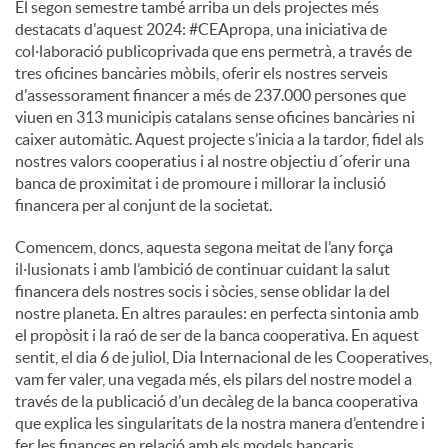
El segon semestre també arriba un dels projectes més
destacats d'aquest 2024: #CEApropa, una iniciativa de
col·laboració publicoprivada que ens permetrà, a través de
tres oficines bancàries mòbils, oferir els nostres serveis
d'assessorament financer a més de 237.000 persones que
viuen en 313 municipis catalans sense oficines bancàries ni
caixer automàtic. Aquest projecte s’inicia a la tardor, fidel als
nostres valors cooperatius i al nostre objectiu d´oferir una
banca de proximitat i de promoure i millorar la inclusió
financera per al conjunt de la societat.
Comencem, doncs, aquesta segona meitat de l’any força
il·lusionats i amb l’ambició de continuar cuidant la salut
financera dels nostres socis i sòcies, sense oblidar la del
nostre planeta. En altres paraules: en perfecta sintonia amb
el propòsit i la raó de ser de la banca cooperativa. En aquest
sentit, el dia 6 de juliol, Dia Internacional de les Cooperatives,
vam fer valer, una vegada més, els pilars del nostre model a
través de la publicació d’un decàleg de la banca cooperativa
que explica les singularitats de la nostra manera d’entendre i
fer les finances en relació amb els models bancaris