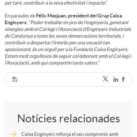
per tant, contribuir a la seva efectivitat i impacte”.
En paraules de
Félix Masjuan, president del Grup Caixa
Enginyers
:
“Poder treballar en pro de l'enginyeria, generant
sinergies amb el Col·legi i l’Associació d’Enginyers Industrials
de Catalunya a totes les seves demarcacions territorials, i
contribuir a despertar l’interès per una vocació tan
apassionant, és un orgull per a la Fundació Caixa Enginyers.
Estem molt orgullosos de seguir col·laborant amb el Col·legi i
l’Associació, amb qui compartim tants valors.”
C
o
Notícies relacionades
m
Caixa Enginyers reforça el seu compromís amb