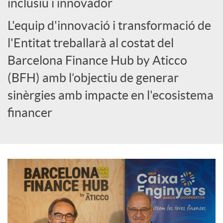
inclusiu i innovador
o
L'equip d'innovació i transformació de
c
l'Entitat treballarà al costat del
Barcelona Finance Hub by Aticco
i
(BFH) amb l’objectiu de generar
sinèrgies amb impacte en l'ecosistema
a
financer
l
s