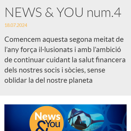
X
NEWS & YOU num.4
a
18.07.2024
Comencem aquesta segona meitat de
r
l’any força il·lusionats i amb l’ambició
de continuar cuidant la salut financera
x
dels nostres socis i sòcies, sense
e
oblidar la del nostre planeta
s
S