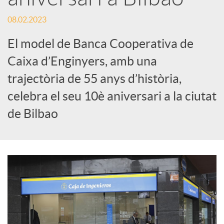
e
08.02.2023
El model de Banca Cooperativa de
s
Caixa d’Enginyers, amb una
trajectòria de 55 anys d’història,
S
celebra el seu 10è aniversari a la ciutat
o
de Bilbao
c
i
a