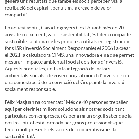
genera uns resultats que també els socis perceben via la
retribució del capital i, per últim, la creació de valor
compartit”.
En aquest sentit, Caixa Enginyers Gestió, amb més de 20
anys de creixement, valor i sostenibilitat, és líder en impacte
sostenible, sent una de les primeres entitats en registrar un
fons ISR (Inversió Socialment Responsable) el 2006 i a crear
el 2021 la calculadora CIMS, una innovadora eina que permet
mesurar l’impacte ambiental i social dels fons d’inversió.
Aquests productes, units a la integració de factors
ambientals, socials i de governança al model d'inversió, són
una demostració de la convicció del Grup amb la inversió
socialment responsable.
Félix Masjuan ha comentat: “Més de 40 persones treballen
aquí per oferir les millors solucions als nostres socis, tant
particulars com empreses, i és per a mi un orgull saber que la
nostra Entitat està formada per grans professionals que
tenen molt presents els valors del cooperativisme i la
sostenibilitat“.