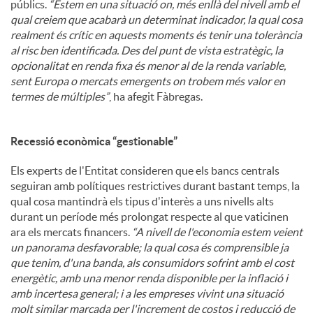
públics.
“Estem en una situació on, més enllà del nivell amb el
qual creiem que acabarà un determinat indicador, la qual cosa
realment és crític en aquests moments és tenir una tolerància
al risc ben identificada. Des del punt de vista estratègic, la
opcionalitat en renda fixa és menor al de la renda variable,
sent Europa o mercats emergents on trobem més valor en
termes de múltiples”
, ha afegit Fàbregas.
Recessió econòmica “gestionable”
Els experts de l'Entitat consideren que els bancs centrals
seguiran amb polítiques restrictives durant bastant temps, la
qual cosa mantindrà els tipus d'interès a uns nivells alts
durant un període més prolongat respecte al que vaticinen
ara els mercats financers.
“A nivell de l'economia estem veient
un panorama desfavorable; la qual cosa és comprensible ja
que tenim, d'una banda, als consumidors sofrint amb el cost
energètic, amb una menor renda disponible per la inflació i
amb incertesa general; i a les empreses vivint una situació
molt similar marcada per l'increment de costos i reducció de