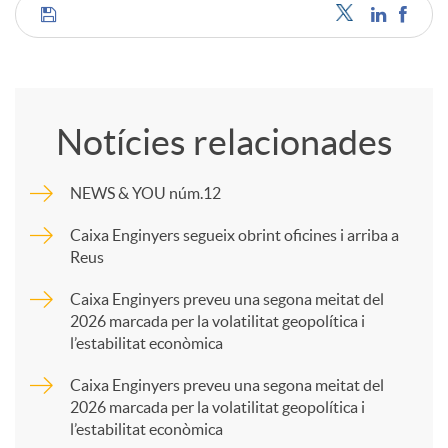
C
o
Notícies relacionades
m
NEWS & YOU núm.12
p
Caixa Enginyers segueix obrint oficines i arriba a
Reus
a
Caixa Enginyers preveu una segona meitat del
2026 marcada per la volatilitat geopolítica i
l’estabilitat econòmica
r
Caixa Enginyers preveu una segona meitat del
2026 marcada per la volatilitat geopolítica i
t
l’estabilitat econòmica