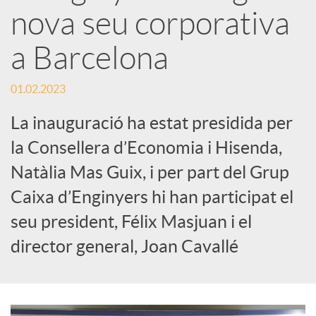
x
nova seu corporativa
e
a Barcelona
01.02.2023
s
La inauguració ha estat presidida per
S
la Consellera d’Economia i Hisenda,
Natàlia Mas Guix, i per part del Grup
o
Caixa d’Enginyers hi han participat el
seu president, Félix Masjuan i el
c
director general, Joan Cavallé
i