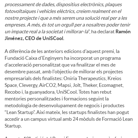
processament de dades, dispositius electrònics, plaques
fotovoltaiques i vehicles elèctrics, creiem realment en el
nostre projecte i que a més serem una solució real per a les
empreses. A més, és tot un orgull per a nosaltres poder tenir
un impacte real a la societat i millorar-la
”, ha declarat
Ramón
Jiménez, CEO de UniSCool
.
A diferència de les anteriors edicions d'aquest premi, la
Fundació Caixa d'Enginyers ha incorporat un programa
d'acceleració personalitzat que va finalitzar el mes de
desembre passat, amb l'objectiu de millorar els projectes
empresarials dels finalistes: Oniria Therapeutics, Kreios
Space, Clevergy, AirCO2, Mapsi, Jolt, Theker, Ecomagnet,
Recobo i, la guanyadora, UniSCool. Totes han rebut
mentories personalitzades i formacions seguint la
metodologia de desenvolupament de negocis i productes
“Lean Startup”. Així mateix, les startups finalistes han pogut
accedir a un campus virtual amb 24 mòduls de Formació Lean
Startup.