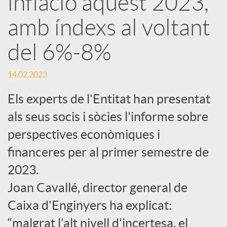
inflació aquest 2023,
amb índexs al voltant
c
del 6%-8%
a
14.02.2023
d
Els experts de l'Entitat han presentat
als seus socis i sòcies l'informe sobre
o
perspectives econòmiques i
financeres per al primer semestre de
r
2023.
d
Joan Cavallé, director general de
Caixa d'Enginyers ha explicat:
e
“malgrat l'alt nivell d'incertesa, el