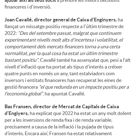
ajudar així als seus socis
a prendre les millors decisions
financeres i d'inversió.
Joan Cavallé, director general de Caixa d'Enginyers,
ha
llançat un missatge positiu respecte a l'últim trimestre de
2022:
“Des del setembre passat, malgrat que continuem
experimentant nivells molt alts d'incertesa i volatilitat, el
comportament dels mercats financers torna a una certa
normalitat, per la qual cosa ha estat un últim trimestre
bastant positiu”
. Cavallé també ha assenyalat que, pesi a l'alt
nivell d'inflació que ha portat als tipus d'interès a créixer
quatre punts en només un any, tant estalviadors com
inversors i entitats financeres han recuperat les eines de
gestió financera
“el que redunda en un impacte positiu per a
l'economia global”
, ha apuntat Cavallé.
Bas Fransen, director de Mercat de Capitals de Caixa
d’Engiyers,
ha explicat que 2022 ha estat un any molt dolent
per a les inversions de renda fixa i de renda variable,
precisament a causa de la inflació i la pujada de tipus
d’interès. Encara així, Fransen ha estat relativament