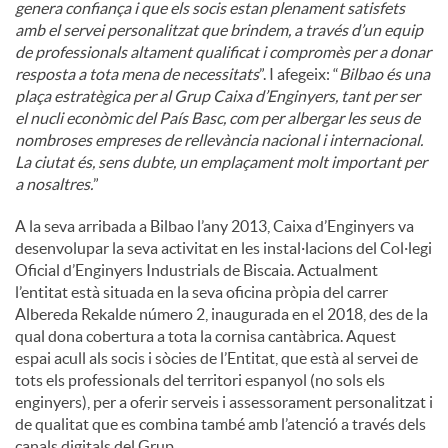
genera confiança i que els socis estan plenament satisfets
amb el servei personalitzat que brindem, a través d’un equip
de professionals altament qualificat i compromès per a donar
resposta a tota mena de necessitats
”. I afegeix: “
Bilbao és una
plaça estratègica per al Grup Caixa d’Enginyers, tant per ser
el nucli econòmic del País Basc, com per albergar les seus de
nombroses empreses de rellevància nacional i internacional.
La ciutat és, sens dubte, un emplaçament molt important per
a nosaltres.
”
A la seva arribada a Bilbao l’any 2013, Caixa d’Enginyers va
desenvolupar la seva activitat en les instal·lacions del Col·legi
Oficial d’Enginyers Industrials de Biscaia. Actualment
l’entitat està situada en la seva oficina pròpia del carrer
Albereda Rekalde número 2, inaugurada en el 2018, des de la
qual dona cobertura a tota la cornisa cantàbrica. Aquest
espai acull als socis i sòcies de l’Entitat, que està al servei de
tots els professionals del territori espanyol (no sols els
enginyers), per a oferir serveis i assessorament personalitzat i
de qualitat que es combina també amb l’atenció a través dels
canals digitals del Grup.