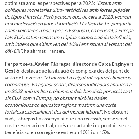
optimista amb les perspectives per a 2023:
“Estem amb
polítiques monetàries ultra-restrictives amb fortes pujades
de tipus d’interès. Però pensem que, de cara a 2023, veurem
una moderació en aquesta inflació. I és fácil dir-ho perquè ja
anem veient-ho a poc a poc. A Espanya i, en general, a Europa
i als EUA, estem veient una ràpida recuperació de la inflació,
amb índexs que s’allunyen del 10% i ens situen al voltant del
6%-8%”
, ha afirmat Fransen.
Per part seva,
Xavier Fàbregas, director de Caixa Enginyers
Gestió,
destaca que la situació és complexa des del punt de
vista de l'inversor.
“El mercat ha caigut més que els beneficis
corporatius. En aquest sentit, diversos indicadors apunten a
un 2023 amb un lleu creixement dels beneficis per acció tant
als EUA com a Europa, no obstant això les dades
econòmiques en aquestes regions mostren una certa
fortalesa especialment des del mercat laboral”
. No obstant
això, Fàbregas ha assenyalat que una recessió, sense ser el
nostre escenari central, no és descartable i de produir-se els
beneficis solen corregir-se entre un 10% i un 15%.