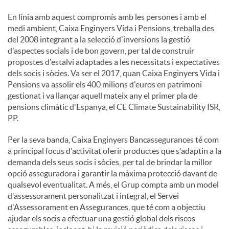
En línia amb aquest compromís amb les persones i amb el
medi ambient, Caixa Enginyers Vida i Pensions, treballa des
del 2008 integrant a la selecció d'inversions la gestió
d'aspectes socials i de bon govern, per tal de construir
propostes d'estalvi adaptades a les necessitats i expectatives
dels socis i sòcies. Va ser el 2017, quan Caixa Enginyers Vida i
Pensions va assolir els 400 milions d'euros en patrimoni
gestionat i va llançar aquell mateix any el primer pla de
pensions climàtic d'Espanya, el CE Climate Sustainability ISR,
PP.
Per la seva banda, Caixa Enginyers Bancassegurances té com
a principal focus d'activitat oferir productes que s'adaptin a la
demanda dels seus socis i sòcies, per tal de brindar la millor
opció asseguradora i garantir la màxima protecció davant de
qualsevol eventualitat. A més, el Grup compta amb un model
d'assessorament personalitzat i integral, el Servei
d'Assessorament en Assegurances, que té com a objectiu
ajudar els socis a efectuar una gestió global dels riscos