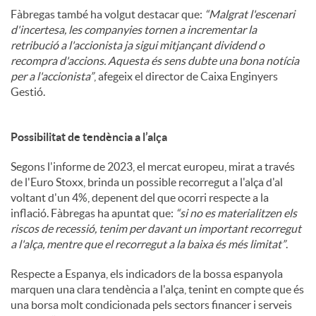
Fàbregas també ha volgut destacar que:
“Malgrat l'escenari
d'incertesa, les companyies tornen a incrementar la
retribució a l'accionista ja sigui mitjançant dividend o
recompra d'accions. Aquesta és sens dubte una bona notícia
per a l'accionista”
, afegeix el director de Caixa Enginyers
Gestió.
Possibilitat de tendència a l’alça
Segons l'informe de 2023, el mercat europeu, mirat a través
de l'Euro Stoxx, brinda un possible recorregut a l'alça d'al
voltant d'un 4%, depenent del que ocorri respecte a la
inflació. Fàbregas ha apuntat que:
“si no es materialitzen els
riscos de recessió, tenim per davant un important recorregut
a l'alça, mentre que el recorregut a la baixa és més limitat”
.
Respecte a Espanya, els indicadors de la bossa espanyola
marquen una clara tendència a l'alça, tenint en compte que és
una borsa molt condicionada pels sectors financer i serveis