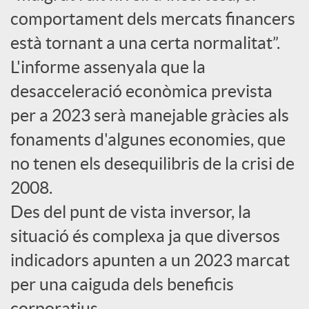
comportament dels mercats financers
c
està tornant a una certa normalitat”.
L'informe assenyala que la
o
desacceleració econòmica prevista
per a 2023 serà manejable gràcies als
n
fonaments d'algunes economies, que
no tenen els desequilibris de la crisi de
t
2008.
i
Des del punt de vista inversor, la
situació és complexa ja que diversos
n
indicadors apunten a un 2023 marcat
per una caiguda dels beneficis
g
corporatius.