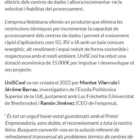
elèctric dels centres de dades i alhora incrementar-ne la
velocitat i fiabilitat del processament.
L'empresa lleidatana ofereix un producte que elimina les
restriccions tèrmiques per incrementar la capacitat de
processament dels centres de dades i permet el creixement
ràpid d'aplicacions com 5G, RV o IA amb un baix consum
energètic, alt rendiment i espai reduït de forma sostenible i
respectuosa amb el medi ambient. UniSCool ha rebut una
dotació econòmica de 15.000€ per impulsar i desenvolupar el
seu projecte.
UniSCool
va ser creada el 2022 per
Montse Vilarrubí i
Jérôme Barrau
, investigadors de l'Escola Politècnica
Superior de la UdL juntament amb Luc Fréchette (Universitat
de Sherbrooke) i
Ramón Jiménez
(CEO de l'empresa).
“
És tot un orgull haver estat guardonats amb el Premi
Emprenedoria, sens dubte, el reconeixement a tota la nostra
feina. Busquem convertir-nos en la solució referent de
refredament transversal als problemes tèrmics de centres de