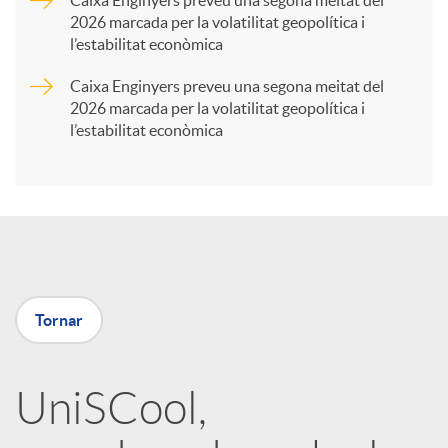
2026 marcada per la volatilitat geopolítica i
t
l’estabilitat econòmica
Caixa Enginyers preveu una segona meitat del
i
2026 marcada per la volatilitat geopolítica i
l’estabilitat econòmica
r
a
X
Tornar
a
UniSCool,
r