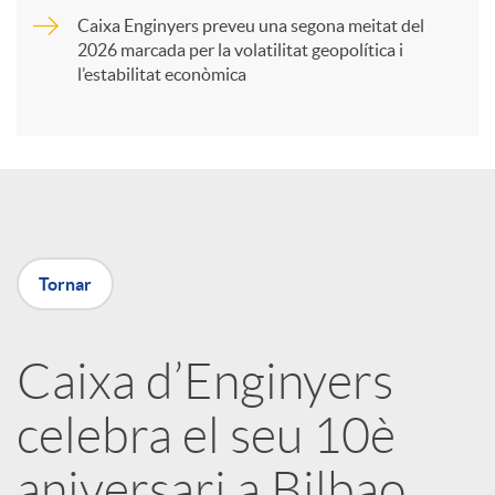
Caixa Enginyers preveu una segona meitat del
i
2026 marcada per la volatilitat geopolítica i
l’estabilitat econòmica
r
a
X
Tornar
a
Caixa d’Enginyers
r
celebra el seu 10è
x
aniversari a Bilbao