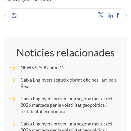
C
o
Notícies relacionades
m
NEWS & YOU núm.12
p
Caixa Enginyers segueix obrint oficines i arriba a
Reus
a
Caixa Enginyers preveu una segona meitat del
2026 marcada per la volatilitat geopolítica i
l’estabilitat econòmica
r
Caixa Enginyers preveu una segona meitat del
2026 marcada per la volatilitat geopolítica i