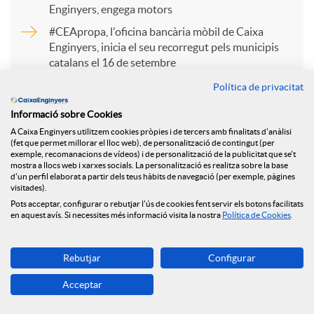
Enginyers, engega motors
r
#CEApropa, l'oficina bancària mòbil de Caixa
Enginyers, inicia el seu recorregut pels municipis
catalans el 16 de setembre
t
Caixa Enginyers Gestió renova la seva posició com
Política de privacitat
a primera Entitat a obtenir la certificació ASG
Informació sobre Cookies
i
atorgada per MainStreet Partners
A Caixa Enginyers utilitzem cookies pròpies i de tercers amb finalitats d'anàlisi
(fet que permet millorar el lloc web), de personalització de contingut (per
exemple, recomanacions de vídeos) i de personalització de la publicitat que se't
r
mostra a llocs web i xarxes socials. La personalització es realitza sobre la base
d'un perfil elaborat a partir dels teus hàbits de navegació (per exemple, pàgines
visitades).
Pots acceptar, configurar o rebutjar l'ús de cookies fent servir els botons facilitats
a
en aquest avís. Si necessites més informació visita la nostra
Política de Cookies
.
Tornar
X
Rebutjar
Configurar
Acceptar
a
Més de 270 dones