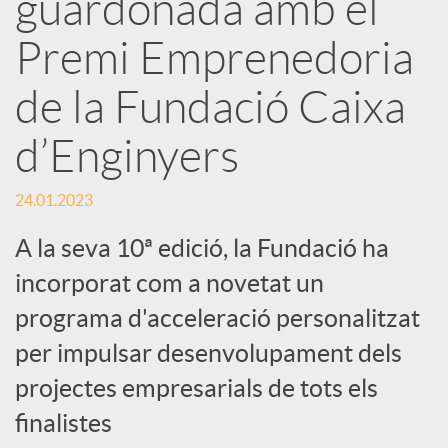
guardonada amb el
x
Premi Emprenedoria
e
de la Fundació Caixa
d’Enginyers
s
24.01.2023
S
A la seva 10ª edició, la Fundació ha
incorporat com a novetat un
o
programa d'acceleració personalitzat
c
per impulsar desenvolupament dels
projectes empresarials de tots els
i
finalistes