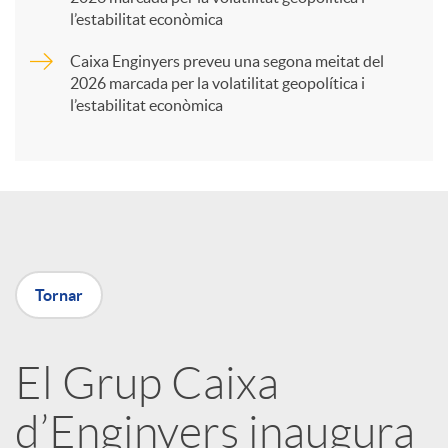
t
l’estabilitat econòmica
Caixa Enginyers preveu una segona meitat del
i
2026 marcada per la volatilitat geopolítica i
l’estabilitat econòmica
r
a
X
Tornar
a
El Grup Caixa
r
d’Enginyers inaugura