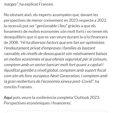
marges”
, ha explicat Fransen.
No obstant això, els experts assenyalen que, davant les
perspectives de menor creixement en 2023 respecte a 2022,
la recessió pot ser “gestionable i lleu” gràcies a que els
fonaments de moltes economies són molt forts i no tenen els
desequilibris que sí que es van veure durant la crisi financera
de 2008.
“Hi ha diversos factors que ens fan ser optimistes:
l'endeutament privat d'empreses i famílies és bastant
raonable, els nivells de desocupació són relativament baixos
en moltes economies el que ofereix seguretat per al consum,
comptem amb un sector bancari molt fort quant a capital i
liquiditat gairebé a nivell global, comptem amb suport fiscal
com són els fons europeus Next Generation, i comptem amb
la gran reobertura de l'economia xinesa post-Covid”
, ha
conclòs Fransen.
Aquí
pots veure la conferència completa ‘Outlook 2023:
Perspectives econòmiques i financeres’.