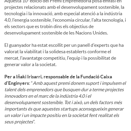
Aquesta 10ª edició del Premi Emprenedoria posa èmfasi en
projectes relacionats amb el desenvolupament sostenible, la
tecnologia i la innovació, amb especial atenció a la indústria
4.0, l'energia sostenible, l'economia circular, l'alta tecnologia, i
els sectors que es trobin dins els objectius de
desenvolupament sostenible de les Nacions Unides.
El guanyador ha estat escollit per un panell d'experts que ha
valorat la viabilitat i la solidesa establerts conforme el
mercat, l'avantatge competitiu, l'equip i la possibilitat de
generar valor a la societat.
Per a Iñaki Irisarri, responsable de la Fundació Caixa
d'Enginyers
: “
Amb aquest premi donem suport i impulsem el
talent dels emprenedors que busquen dur a terme projectes
innovadors en el marc de la indústria 4.0 i el
desenvolupament sostenible. Tot i això, un dels factors més
importants és que aquestes startups aconsegueixin generar
un valor i un impacte positiu en la societat fent realitat els
seus projectes
”.