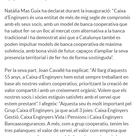
Natàlia Mas Guix ha declarat durant la inauguració: “Caixa
d’Enginyers és una entitat de més de mig segle de compromís
amb els seus socis, amb un model de banca cooperativa que
ha sabut fer-se un lloc al mercat com alternativa a la banca
tradicional i ha demostrat així que a Catalunya també es
poden impulsar models de banca cooperativa de màxima
solvència, amb bona visió de futur, capaços d’ampliar la seva
presencia territorial i de fer-ho de forma sostinguda”.
Per la seva part, Joan Cavallé ha explicat: “Al llarg d’aquests
55 anys, a Caixa d’Enginyers hem estat sempre treballant en
base als nostres valors cooperatius, prioritzant la creació de
valor compartit i amb un creixement orgànic. Volem que els
nostres socis i sòcies estiguin satisfets amb el servei que
estem prestant”. I afegeix: “Aquesta seu és molt important pel
Grup Caixa d’Enginyers, ja que acull 3 joies: Caixa Enginyers
Gestió, Caixa Enginyers Vida i Pensions i Caixa Enginyers
Bancaassegurances. A més, com a grup cooperatiu, tenim les
tres palanques: el valor de servei, el valor com empresa que