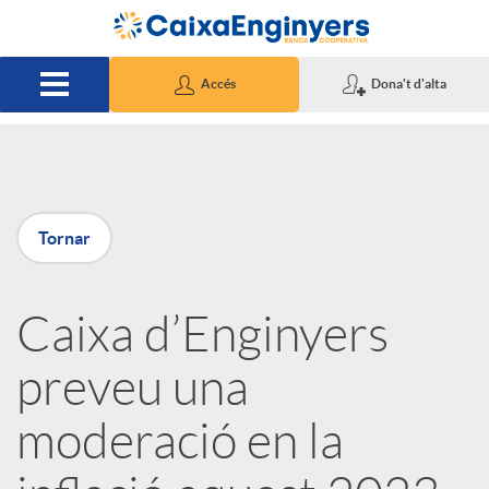
Salta al contingut principal
Accés
Dona't d'alta
P
Tornar
u
Caixa d’Enginyers
b
preveu una
l
moderació en la
i