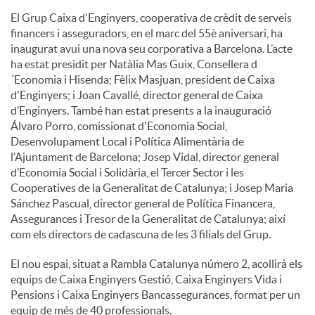
El Grup Caixa d'Enginyers, cooperativa de crèdit de serveis
financers i asseguradors, en el marc del 55è aniversari, ha
inaugurat avui una nova seu corporativa a Barcelona. L’acte
ha estat presidit per Natàlia Mas Guix, Consellera d
´Economia i Hisenda; Fèlix Masjuan, president de Caixa
d'Enginyers; i Joan Cavallé, director general de Caixa
d’Enginyers. També han estat presents a la inauguració
Álvaro Porro, comissionat d'Economia Social,
Desenvolupament Local i Política Alimentària de
l’Ajuntament de Barcelona; Josep Vidal, director general
d’Economia Social i Solidària, el Tercer Sector i les
Cooperatives de la Generalitat de Catalunya; i Josep Maria
Sánchez Pascual, director general de Política Financera,
Assegurances i Tresor de la Generalitat de Catalunya; així
com els directors de cadascuna de les 3 filials del Grup.
El nou espai, situat a Rambla Catalunya número 2, acollirà els
equips de Caixa Enginyers Gestió, Caixa Enginyers Vida i
Pensions i Caixa Enginyers Bancassegurances, format per un
equip de més de 40 professionals.