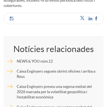
assegurables, incloent-hi la revisió periòdica dels riscos i
cobertures.
C
o
Notícies relacionades
m
NEWS & YOU núm.12
p
Caixa Enginyers segueix obrint oficines i arriba a
Reus
a
Caixa Enginyers preveu una segona meitat del
2026 marcada per la volatilitat geopolítica i
l’estabilitat econòmica
r
Caixa Enginyers preveu una segona meitat del