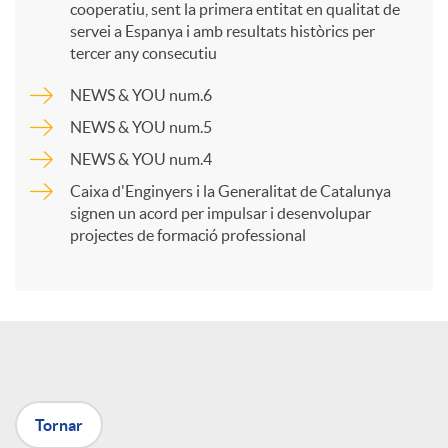
cooperatiu, sent la primera entitat en qualitat de
p
servei a Espanya i amb resultats històrics per
tercer any consecutiu
a
NEWS & YOU num.6
NEWS & YOU num.5
r
NEWS & YOU num.4
Caixa d'Enginyers i la Generalitat de Catalunya
t
signen un acord per impulsar i desenvolupar
projectes de formació professional
i
r
a
Tornar