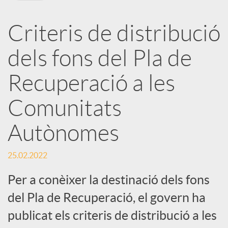
X
Criteris de distribució
a
dels fons del Pla de
r
Recuperació a les
Comunitats
x
Autònomes
e
25.02.2022
s
Per a conèixer la destinació dels fons
del Pla de Recuperació, el govern ha
S
publicat els criteris de distribució a les