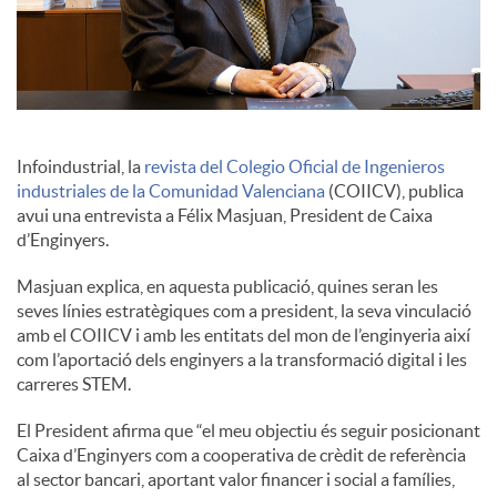
c
o
Infoindustrial, la
revista del Colegio Oficial de Ingenieros
n
industriales de la Comunidad Valenciana
(COIICV), publica
avui una entrevista a Félix Masjuan, President de Caixa
d’Enginyers.
t
Masjuan explica, en aquesta publicació, quines seran les
seves línies estratègiques com a president, la seva vinculació
i
amb el COIICV i amb les entitats del mon de l’enginyeria així
com l’aportació dels enginyers a la transformació digital i les
carreres STEM.
n
El President afirma que “el meu objectiu és seguir posicionant
Caixa d’Enginyers com a cooperativa de crèdit de referència
g
al sector bancari, aportant valor financer i social a famílies,