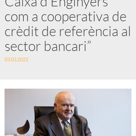
Caixa d’Enginyers
com a cooperativa de
c
crèdit de referència al
a
sector bancari”
d
03.03.2022
o
r
d
e