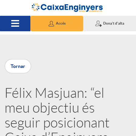
Salta al contingut principal
Accés
Dona't d'alta
P
Tornar
u
Félix Masjuan: “el
b
meu objectiu és
l
seguir posicionant
i