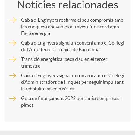
Notícies relacionades
m
Caixa d'Enginyers reafirma el seu compromís amb
les energies renovables a través d'un acord amb
p
Factorenergia
Caixa d’Enginyers signa un conveni amb el Col·legi
a
de l’Arquitectura Tècnica de Barcelona
Transició energètica: peça clau en el tercer
trimestre
r
Caixa d’Enginyers signa un conveni amb el Col·legi
d’Administradors de Finques per seguir impulsant
t
la rehabilitació energètica
Guia de finançament 2022 per a microempreses i
i
pimes
r