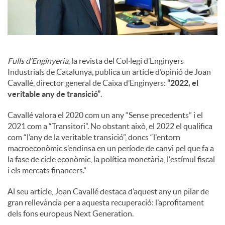
o
c
i
Fulls d’Enginyeria
, la revista del Col·legi d’Enginyers
Industrials de Catalunya, publica un article d’opinió de Joan
Cavallé, director general de Caixa d’Enginyers:
“2022, el
a
veritable any de transició”
.
Cavallé valora el 2020 com un any “Sense precedents” i el
l
2021 com a “Transitori”. No obstant això, el 2022 el qualifica
com “l’any de la veritable transició”, doncs “l'entorn
macroeconòmic s’endinsa en un període de canvi pel que fa a
s
la fase de cicle econòmic, la política monetària, l'estímul fiscal
i els mercats financers.”
Al seu article, Joan Cavallé destaca d’aquest any un pilar de
gran rellevància per a aquesta recuperació: l’aprofitament
dels fons europeus Next Generation.