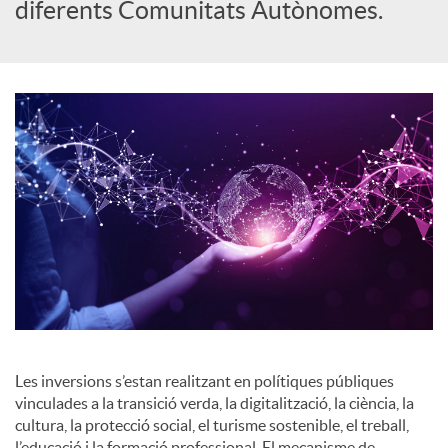
diferents Comunitats Autònomes.
o
c
i
a
l
s
Les inversions s’estan realitzant en polítiques públiques
vinculades a la transició verda, la digitalització, la ciència, la
cultura, la protecció social, el turisme sostenible, el treball,
l’educació i la formació professional. El mecanisme de