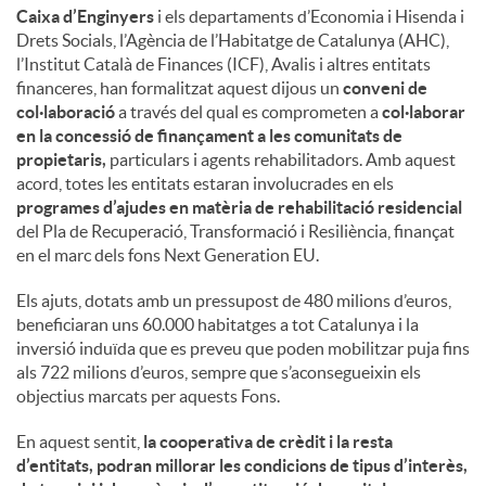
Caixa d’Enginyers
i els departaments d’Economia i Hisenda i
Drets Socials, l’Agència de l’Habitatge de Catalunya (AHC),
l’Institut Català de Finances (ICF), Avalis i altres entitats
financeres, han formalitzat aquest dijous un
conveni de
col·laboració
a través del qual es comprometen a
col·laborar
en la concessió de finançament a les comunitats de
propietaris,
particulars i agents rehabilitadors. Amb aquest
acord, totes les entitats estaran involucrades en els
programes d’ajudes en matèria de rehabilitació residencial
del Pla de Recuperació, Transformació i Resiliència, finançat
en el marc dels fons Next Generation EU.
Els ajuts, dotats amb un pressupost de 480 milions d’euros,
beneficiaran uns 60.000 habitatges a tot Catalunya i la
inversió induïda que es preveu que poden mobilitzar puja fins
als 722 milions d’euros, sempre que s’aconsegueixin els
objectius marcats per aquests Fons.
En aquest sentit,
la cooperativa de crèdit i la resta
d’entitats, podran millorar les condicions de tipus d’interès,