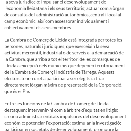
la seva jurisdicció; impulsar el desenvolupament de
l'economia lleidatana i els seus territoris; actuar com a òrgan
de consulta de l'administració autonòmica, central i local al
camp econòmic; així com assessorar individualment i
col·lectivament els seus membres.
La Cambra de Comerç de Lleida està integrada per totes les
persones, naturals i jurídiques, que exerceixin la seva
activitat mercantil, industrial o de serveis a la demarcació de
la Cambra, que arriba a tot el territori de les comarques de
Lleida a excepció dels municipis que depenen territorialment
de la Cambra de Comerç i Indústria de Tàrrega. Aquests
electors tenen dret a participar a ser elegits ia triar
directament lòrgan màxim de presentació de la Corporació,
que és el Ple.
Entre les funcions de la Cambra de Comerç de Lleida
destaquen: intervenir-hi com a àrbitre d'equitat en litigis;
crear o administrar entitats impulsores del desenvolupament
econòmic; potenciar l'exportació; estimular la investigació;
participar en societats de desenvolupament; promoure la