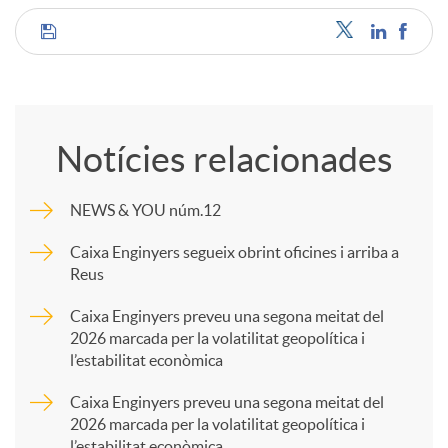
C
o
Notícies relacionades
m
NEWS & YOU núm.12
p
Caixa Enginyers segueix obrint oficines i arriba a
Reus
a
Caixa Enginyers preveu una segona meitat del
2026 marcada per la volatilitat geopolítica i
l’estabilitat econòmica
r
Caixa Enginyers preveu una segona meitat del
2026 marcada per la volatilitat geopolítica i
t
l’estabilitat econòmica