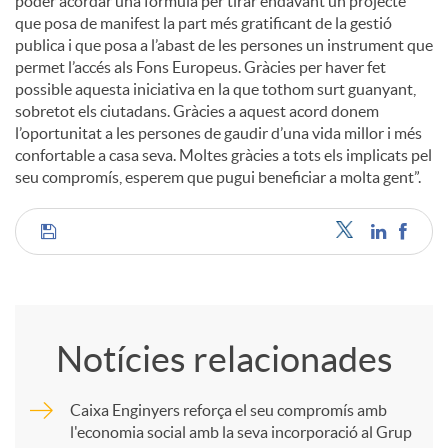
poder acordar una fórmula per tirar endavant un projecte
que posa de manifest la part més gratificant de la gestió
publica i que posa a l’abast de les persones un instrument que
permet l’accés als Fons Europeus. Gràcies per haver fet
possible aquesta iniciativa en la que tothom surt guanyant,
sobretot els ciutadans. Gràcies a aquest acord donem
l’oportunitat a les persones de gaudir d’una vida millor i més
confortable a casa seva. Moltes gràcies a tots els implicats pel
seu compromís, esperem que pugui beneficiar a molta gent”.
C
o
Notícies relacionades
m
Caixa Enginyers reforça el seu compromís amb
l'economia social amb la seva incorporació al Grup