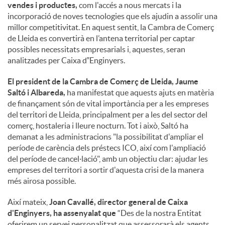
vendes i productes,
com l'accés a nous mercats i la
incorporació de noves tecnologies que els ajudin a assolir una
millor competitivitat. En aquest sentit, la Cambra de Comerç
de Lleida es convertirà en l’antena territorial per captar
possibles necessitats empresarials i, aquestes, seran
analitzades per Caixa d‟Enginyers.
El president de la Cambra de Comerç de Lleida, Jaume
Saltó i Albareda,
ha manifestat que aquests ajuts en matèria
de finançament són de vital importància per a les empreses
del territori de Lleida, principalment per a les del sector del
comerç, hostaleria i lleure nocturn. Tot i això, Saltó ha
demanat a les administracions "la possibilitat d'ampliar el
període de carència dels préstecs ICO, així com l'ampliació
del període de cancel·lació", amb un objectiu clar: ajudar les
empreses del territori a sortir d'aquesta crisi de la manera
més airosa possible.
Així mateix,
Joan Cavallé, director general de Caixa
d'Enginyers, ha assenyalat que
“Des de la nostra Entitat
oferirem un servei personalitzat que assessorarà els agents