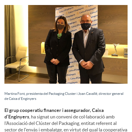
S
o
c
i
a
Martina Font, presidenta del Packaging Cluster i Joan Cavallé, director general
de Caixa d’Enginyers
l
El grup cooperatiu financer i assegurador, Caixa
d’Enginyers
, ha signat un conveni de col·laboració amb
s
l’Associació del Clúster del Packaging, entitat referent al
sector de l'envàs i embalatge, en virtut del qual la cooperativa