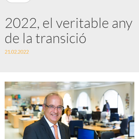
X
a
2022, el veritable any
de la transició
r
21.02.2022
x
e
s
S