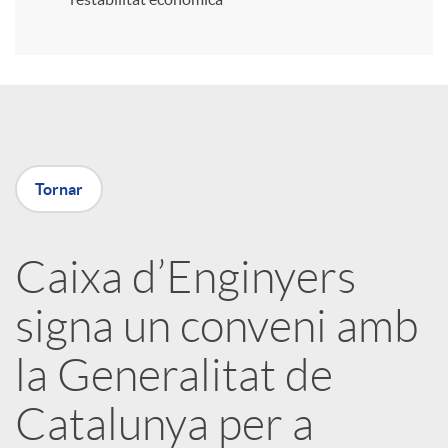
r
a
X
Tornar
a
Caixa d’Enginyers
r
signa un conveni amb
x
la Generalitat de
e
Catalunya per a