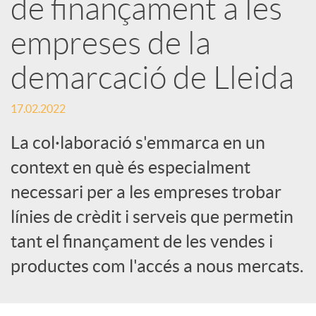
de finançament a les
e
empreses de la
demarcació de Lleida
s
17.02.2022
S
La col·laboració s'emmarca en un
context en què és especialment
o
necessari per a les empreses trobar
c
línies de crèdit i serveis que permetin
tant el finançament de les vendes i
i
productes com l'accés a nous mercats.
a