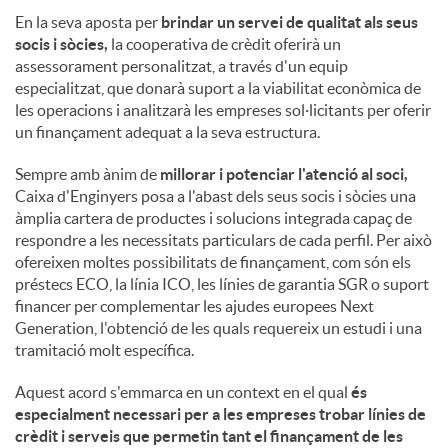
En la seva aposta per
brindar un servei de qualitat als seus
socis i sòcies,
la cooperativa de crèdit oferirà un
assessorament personalitzat, a través d'un equip
especialitzat, que donarà suport a la viabilitat econòmica de
les operacions i analitzarà les empreses sol·licitants per oferir
un finançament adequat a la seva estructura.
Sempre amb ànim de
millorar i potenciar l'atenció al soci,
Caixa d'Enginyers posa a l'abast dels seus socis i sòcies una
àmplia cartera de productes i solucions integrada capaç de
respondre a les necessitats particulars de cada perfil. Per això
ofereixen moltes possibilitats de finançament, com són els
préstecs ECO, la línia ICO, les línies de garantia SGR o suport
financer per complementar les ajudes europees Next
Generation, l'obtenció de les quals requereix un estudi i una
tramitació molt específica.
Aquest acord s'emmarca en un context en el qual
és
especialment necessari per a les empreses trobar línies de
crèdit i serveis que permetin tant el finançament de les