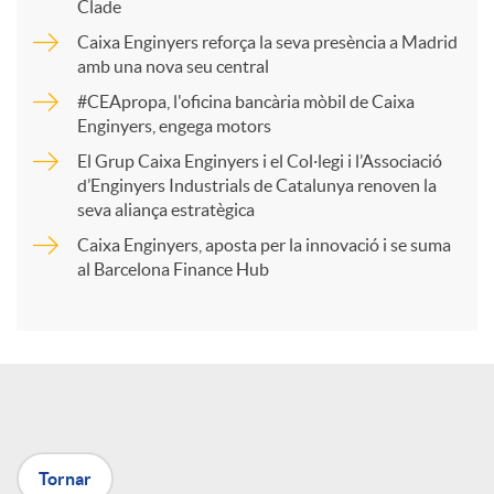
p
Clade
Caixa Enginyers reforça la seva presència a Madrid
a
amb una nova seu central
#CEApropa, l'oficina bancària mòbil de Caixa
Enginyers, engega motors
r
El Grup Caixa Enginyers i el Col·legi i l’Associació
d’Enginyers Industrials de Catalunya renoven la
t
seva aliança estratègica
Caixa Enginyers, aposta per la innovació i se suma
i
al Barcelona Finance Hub
r
a
Tornar