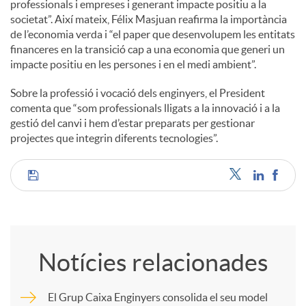
professionals i empreses i generant impacte positiu a la
societat”. Així mateix, Félix Masjuan reafirma la importància
u
de l’economia verda i “el paper que desenvolupem les entitats
financeres en la transició cap a una economia que generi un
impacte positiu en les persones i en el medi ambient”.
t
Sobre la professió i vocació dels enginyers, el President
comenta que “som professionals lligats a la innovació i a la
s
gestió del canvi i hem d’estar preparats per gestionar
projectes que integrin diferents tecnologies”.
C
o
Notícies relacionades
m
El Grup Caixa Enginyers consolida el seu model