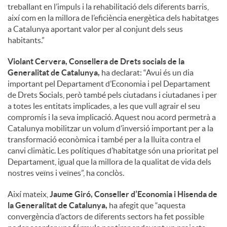
treballant en l’impuls i la rehabilitació dels diferents barris,
així com en la millora de l’eficiència energètica dels habitatges
a Catalunya aportant valor per al conjunt dels seus
habitants.”
Violant Cervera, Consellera de Drets socials de la
Generalitat de Catalunya,
ha declarat: “Avui és un dia
important pel Departament d’Economia i pel Departament
de Drets Socials, però també pels ciutadans i ciutadanes i per
a totes les entitats implicades, a les que vull agrair el seu
compromís i la seva implicació. Aquest nou acord permetrà a
Catalunya mobilitzar un volum d’inversió important per a la
transformació econòmica i també per a la lluita contra el
canvi climàtic. Les polítiques d’habitatge són una prioritat pel
Departament, igual que la millora de la qualitat de vida dels
nostres veïns i veïnes”, ha conclòs.
Així mateix,
Jaume Giró, Conseller d’Economia i Hisenda de
la Generalitat de Catalunya,
ha afegit que “aquesta
convergència d’actors de diferents sectors ha fet possible