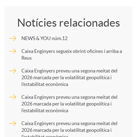
o
Notícies relacionades
m
NEWS & YOU núm.12
p
Caixa Enginyers segueix obrint oficines i arriba a
Reus
a
Caixa Enginyers preveu una segona meitat del
2026 marcada per la volatilitat geopolítica i
l’estabilitat econòmica
r
Caixa Enginyers preveu una segona meitat del
2026 marcada per la volatilitat geopolítica i
t
l’estabilitat econòmica
Caixa Enginyers preveu una segona meitat del
i
2026 marcada per la volatilitat geopolítica i
l’estabilitat econòmica