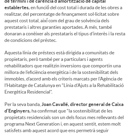
de termini i de carència d’amortització de capital
establertes,
en funció́ del cost total i durada de les obres a
realitzar, del percentatge de finançament sol·licitat sobre
aquest cost total, així́ com del grau de solvència dels
prestataris i altres garanties aportades. A més, també
donaran a conèixer als prestataris el tipus d’interès i la resta
de condicions del préstec.
Aquesta línia de préstecs està dirigida a comunitats de
propietaris, però també per a particulars i agents
rehabilitadors que realitzin inversions que comportin una
millora de l’eficiència energètica i de la sostenibilitat dels
immobles, d’acord amb els criteris marcats per l’Agència de
l’Habitatge de Catalunya en “Línia d’Ajuts a la Rehabilitació
Energètica Residencial”.
Per la seva banda,
Joan Cavallé, director general de Caixa
d’Enginyers,
ha confirmat que “la sostenibilitat de les
propietats residencials son un dels focus mes rellevants del
programa Next Generation i, en aquest sentit, estem molt
satisfets amb aquest acord que ens permetrà seguir