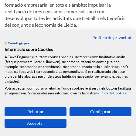
formació empresarial en tots els àmbits; impulsar la
realització de fires i missions comercials; així com
desenvolupar totes les activitats que treballin els beneficis
del conjunt de leconomia de Lleida.
Entre els serveis destaquen la formació, la
Política de privacitat
internacionalització, la informació d'empreses, la innovació i
Informació sobre Cookies
les TIC, la indústria, la legislació, el comerç i la creació
d'empreses.
A Caixa Enginyers utilitzem cookies pròpies i de tercers amb finalitats d'anàlisi
(fet que permet millorar el lloc web), de personalització de contingut (per
exemple, recomanacions de vídeos) i de personalització de la publicitat que se't
mostra a llocs web i xarxes socials. La personalització es realitza sobre la base
d'un perfil elaborat a partir dels teus hàbits de navegació (per exemple, pàgines
C
visitades).
Pots acceptar, configurar o rebutjar l'ús de cookies fent servir els botons facilitats
en aquest avís. Si necessites més informació visita la nostra
Política de Cookies
.
o
Notícies relacionades
Rebutjar
Configurar
m
Acceptar
El Grup Caixa Enginyers consolida el seu model
cooperatiu, sent la primera entitat en qualitat de