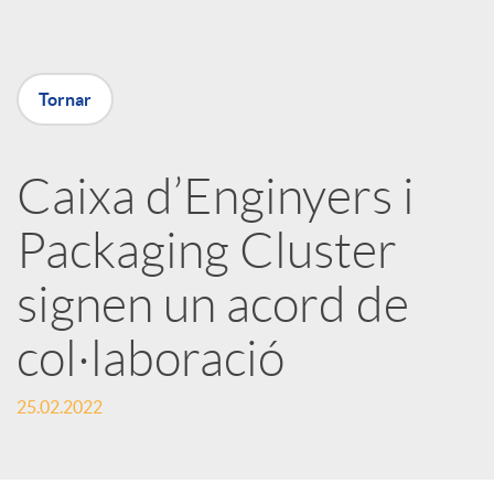
a
Tornar
X
a
Caixa d’Enginyers i
Packaging Cluster
r
signen un acord de
x
col·laboració
e
25.02.2022
s