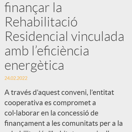
finançar la
s
Rehabilitació
S
Residencial vinculada
o
amb l’eficiència
energètica
c
24.02.2022
i
A través d’aquest conveni, l’entitat
a
cooperativa es compromet a
col·laborar en la concessió de
l
finançament a les comunitats per a la