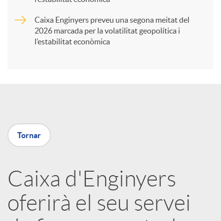
Caixa Enginyers preveu una segona meitat del
i
2026 marcada per la volatilitat geopolítica i
l’estabilitat econòmica
r
a
X
Tornar
a
Caixa d'Enginyers
r
oferirà el seu servei
x