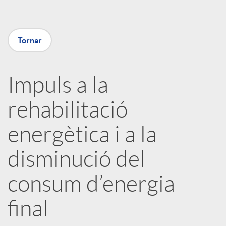
m
p
Tornar
a
Impuls a la
rehabilitació
r
energètica i a la
t
disminució del
i
consum d’energia
r
final