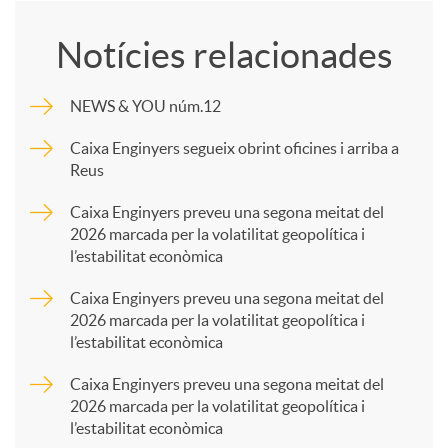
o
Notícies relacionades
m
NEWS & YOU núm.12
p
Caixa Enginyers segueix obrint oficines i arriba a
Reus
a
Caixa Enginyers preveu una segona meitat del
2026 marcada per la volatilitat geopolítica i
l’estabilitat econòmica
r
Caixa Enginyers preveu una segona meitat del
2026 marcada per la volatilitat geopolítica i
t
l’estabilitat econòmica
Caixa Enginyers preveu una segona meitat del
i
2026 marcada per la volatilitat geopolítica i
l’estabilitat econòmica