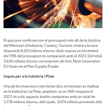
i
a
l
El que ja es confirma com el pressupost més alt de la història
del Ministeri d’Indústria, Comerç i Turisme, tindrà a la seva
s
disposició 8.263 milions d’euros. Això suposa un increment
del 70% del pressupost en comparació amb el 2021. Del total,
3.620 milions d’euros corresponen als fons Next Generation
EU fixats en el Plan España Puede.
Impuls per a la Indústria i Pime
Una de les inversions més fortes dins el ministeri es realitza
en la Indústria i la Pime, ampliant-se un 96% respecte el
2021, és a dir, aquests àmbits comptaran amb un total de
5.738 milions d’euros, dels quals, 3.074 milions provenen dels