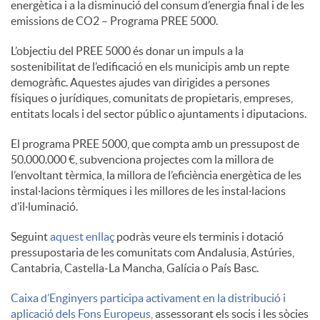
energètica i a la disminució del consum d’energia final i de les
S
emissions de CO2 – Programa PREE 5000.
L’objectiu del PREE 5000 és donar un impuls a la
o
sostenibilitat de l’edificació en els municipis amb un repte
demogràfic. Aquestes ajudes van dirigides a persones
físiques o jurídiques, comunitats de propietaris, empreses,
c
entitats locals i del sector públic o ajuntaments i diputacions.
El programa PREE 5000, que compta amb un pressupost de
i
50.000.000 €, subvenciona projectes com la millora de
l’envoltant tèrmica, la millora de l’eficiència energètica de les
instal·lacions tèrmiques i les millores de les instal·lacions
a
d’il·luminació.
Seguint
aquest enllaç
podràs veure els terminis i dotació
l
pressupostaria de les comunitats com Andalusia, Astúries,
Cantabria, Castella-La Mancha, Galícia o País Basc.
s
Caixa d’Enginyers participa activament en la distribució i
aplicació dels Fons Europeus,
assessorant els socis i les sòcies