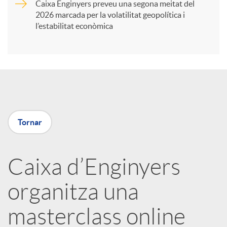
Caixa Enginyers preveu una segona meitat del
i
2026 marcada per la volatilitat geopolítica i
l’estabilitat econòmica
r
a
X
Tornar
a
Caixa d’Enginyers
r
organitza una
x
masterclass online