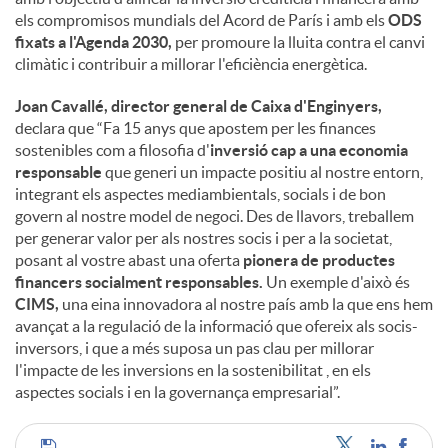
els compromisos mundials del Acord de París i amb els
ODS
fixats a l'Agenda 2030,
per promoure la lluita contra el canvi
climàtic i contribuir a millorar l'eficiència energètica.
Joan Cavallé, director general de Caixa d'Enginyers,
declara que “Fa 15 anys que apostem per les finances
sostenibles com a filosofia d'
inversió cap a una economia
responsable
que generi un impacte positiu al nostre entorn,
integrant els aspectes mediambientals, socials i de bon
govern al nostre model de negoci. Des de llavors, treballem
per generar valor per als nostres socis i per a la societat,
posant al vostre abast una oferta
pionera de productes
financers socialment responsables.
Un exemple d'això és
CIMS,
una eina innovadora al nostre país amb la que ens hem
avançat a la regulació de la informació que ofereix als socis-
inversors, i que a més suposa un pas clau per millorar
l'impacte de les inversions en la sostenibilitat , en els
aspectes socials i en la governança empresarial”.