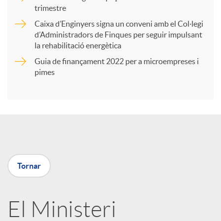
trimestre
r
Caixa d’Enginyers signa un conveni amb el Col·legi
d’Administradors de Finques per seguir impulsant
t
la rehabilitació energètica
Guia de finançament 2022 per a microempreses i
i
pimes
r
a
Tornar
X
a
El Ministeri