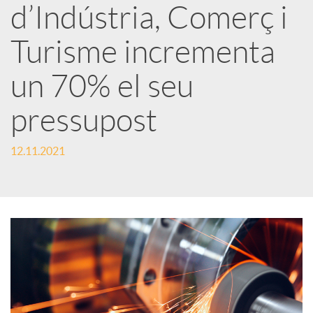
d’Indústria, Comerç i
r
Turisme incrementa
x
un 70% el seu
e
pressupost
s
12.11.2021
S
o
c