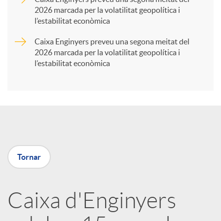
2026 marcada per la volatilitat geopolítica i
t
l’estabilitat econòmica
Caixa Enginyers preveu una segona meitat del
i
2026 marcada per la volatilitat geopolítica i
l’estabilitat econòmica
r
a
X
Tornar
a
Caixa d'Enginyers
r