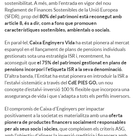
sostenibilitat. A més, amb l'entrada en vigor del nou
Reglament de Finances Sostenibles de la Unió Europea
(SFDR), prop del
80% del patrimoni està reconegut amb
article 8, és a dir, com a fons que promouen
característiques sostenibles, ambientals o socials.
En paral·lel,
Caixa Enginyers Vida
ha estat pionera al mercat
espanyol en el llançament de plans de pensions individuals
gestionats sota una estratègia ISR i, recentment, ha
aconseguit que
el 75% del patrimoni gestionat en plans de
pensions incorpori l'etiqueta ISR a la seva denominació.
D'altra banda, l'Entitat ha estat pionera en introduir la ISR a
l'estalvi sistemàtic a través del
CdE PIES GO,
un nou
concepte d’estalvi-inversió 100 % flexible que incorpora una
assegurança de vida i que s'adapta a tots els perfils inversors.
El compromís de Caixa d'Enginyers per impactar
positivament a la societat es materialitza amb una
oferta
pionera de productes financers socialment responsables
per als seus socis i sòcies,
que compleixen els criteris ASG,
amb l'objectiu d'alinear la inversió creditícia i financera amb