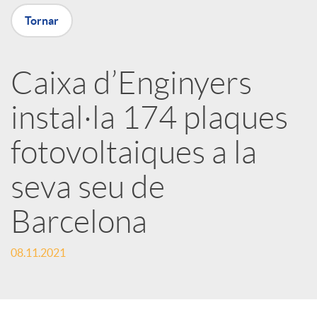
Tornar
X
a
Caixa d’Enginyers
instal·la 174 plaques
r
fotovoltaiques a la
x
seva seu de
e
Barcelona
s
08.11.2021
S