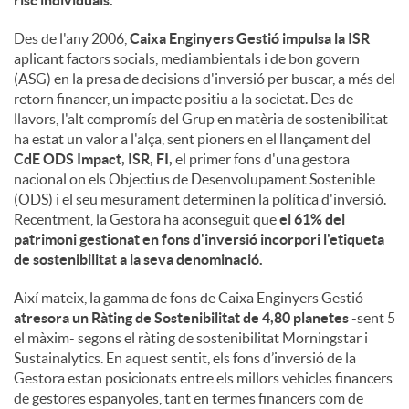
risc individuals.
Des de l'any 2006,
Caixa Enginyers Gestió impulsa la ISR
aplicant factors socials, mediambientals i de bon govern
(ASG) en la presa de decisions d'inversió per buscar, a més del
retorn financer, un impacte positiu a la societat. Des de
llavors, l'alt compromís del Grup en matèria de sostenibilitat
ha estat un valor a l'alça, sent pioners en el llançament del
CdE ODS Impact, ISR, FI,
el primer fons d'una gestora
nacional on els Objectius de Desenvolupament Sostenible
(ODS) i el seu mesurament determinen la política d'inversió.
Recentment, la Gestora ha aconseguit que
el 61% del
patrimoni gestionat en fons d'inversió incorpori l'etiqueta
de sostenibilitat a la seva denominació.
Així mateix, la gamma de fons de Caixa Enginyers Gestió
atresora un Ràting de Sostenibilitat de 4,80 planetes
-sent 5
el màxim- segons el ràting de sostenibilitat Morningstar i
Sustainalytics. En aquest sentit, els fons d’inversió de la
Gestora estan posicionats entre els millors vehicles financers
de gestores espanyoles, tant en termes financers com de