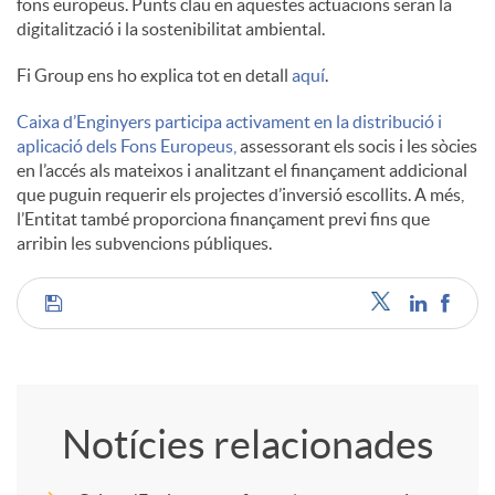
fons europeus. Punts clau en aquestes actuacions seran la
digitalització i la sostenibilitat ambiental.
Fi Group ens ho explica tot en detall
aquí
.
Caixa d’Enginyers participa activament en la distribució i
aplicació dels Fons Europeus,
assessorant els socis i les sòcies
en l’accés als mateixos i analitzant el finançament addicional
que puguin requerir els projectes d’inversió escollits. A més,
l’Entitat també proporciona finançament previ fins que
arribin les subvencions públiques.
C
o
Notícies relacionades
m