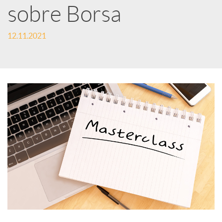
e
sobre Borsa
12.11.2021
s
S
o
c
i
a