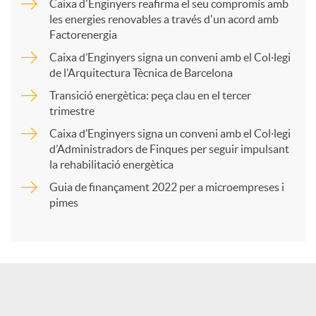
Caixa d'Enginyers reafirma el seu compromís amb
les energies renovables a través d'un acord amb
p
Factorenergia
Caixa d’Enginyers signa un conveni amb el Col·legi
a
de l’Arquitectura Tècnica de Barcelona
Transició energètica: peça clau en el tercer
trimestre
r
Caixa d’Enginyers signa un conveni amb el Col·legi
d’Administradors de Finques per seguir impulsant
t
la rehabilitació energètica
Guia de finançament 2022 per a microempreses i
i
pimes
r
a