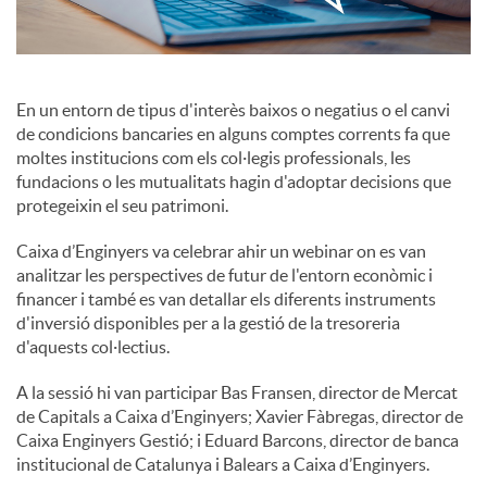
c
En un entorn de tipus d'interès baixos o negatius o el canvi
o
de condicions bancaries en alguns comptes corrents fa que
moltes institucions com els col·legis professionals, les
fundacions o les mutualitats hagin d'adoptar decisions que
n
protegeixin el seu patrimoni.
Caixa d’Enginyers va celebrar ahir un webinar on es van
t
analitzar les perspectives de futur de l'entorn econòmic i
financer i també es van detallar els diferents instruments
d'inversió disponibles per a la gestió de la tresoreria
i
d'aquests col·lectius.
A la sessió hi van participar Bas Fransen, director de Mercat
n
de Capitals a Caixa d’Enginyers; Xavier Fàbregas, director de
Caixa Enginyers Gestió; i Eduard Barcons, director de banca
g
institucional de Catalunya i Balears a Caixa d’Enginyers.