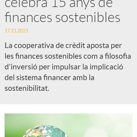
celebra 15 anys de
x
finances sostenibles
e
17.11.2021
La cooperativa de crèdit aposta per
s
les finances sostenibles com a filosofia
d'inversió per impulsar la implicació
S
del sistema financer amb la
o
sostenibilitat.
c
i