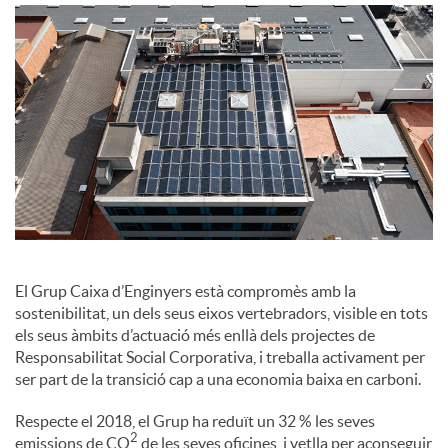
o
c
i
a
l
El Grup Caixa d’Enginyers està compromès amb la
sostenibilitat, un dels seus eixos vertebradors, visible en tots
els seus àmbits d’actuació més enllà dels projectes de
s
Responsabilitat Social Corporativa, i treballa activament per
ser part de la transició cap a una economia baixa en carboni.
Respecte el 2018, el Grup ha reduït un 32 % les seves
2
emissions de CO
de les seves oficines, i vetlla per aconseguir