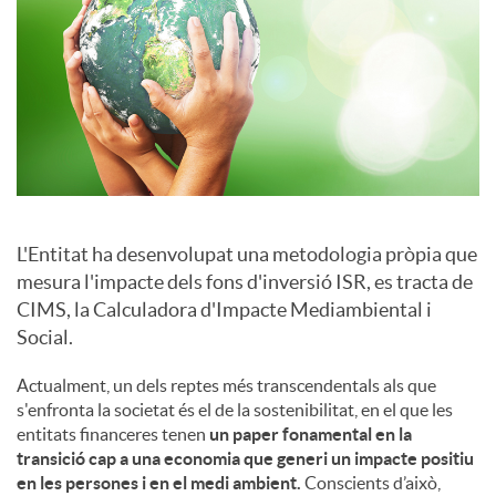
a
l
s
L'Entitat ha desenvolupat una metodologia pròpia que
mesura l'impacte dels fons d'inversió ISR, es tracta de
CIMS, la Calculadora d'Impacte Mediambiental i
Social.
Actualment, un dels reptes més transcendentals als que
s'enfronta la societat és el de la sostenibilitat, en el que les
entitats financeres tenen
un paper fonamental en la
transició cap a una economia que generi un impacte positiu
en les persones i en el medi ambient.
Conscients d’això,