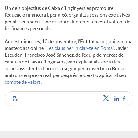
l
Un dels objectius de Caixa d’Enginyers és promoure
l’educació financera i, per això, organitza sessions exclusives
per als seus socis i sòcies sobre diferents temes al voltant de
s
les finances personals.
Aquest dimecres, 10 de novembre, l’Entitat va organitzar una
masterclass online “
Les claus per iniciar-te en Borsa
”. Javier
Escuder i Francisco José Sánchez, de l’equip de mercat de
capitals de Caixa d’Enginyers, van explicar als socis i les
sòcies assistents el procés a seguir per a invertir en Borsa
amb una empresa real, per després poder-ho aplicar al seu
compte de valors.
C
o