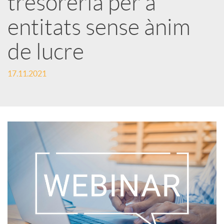
tresoreria per a
entitats sense ànim
c
de lucre
a
17.11.2021
d
o
r
d
e