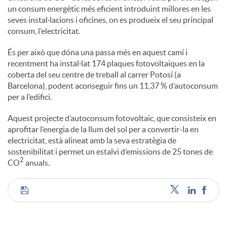
un consum energètic més eficient introduint millores en les
seves instal·lacions i oficines, on es produeix el seu principal
consum, l’electricitat.
És per això que dóna una passa més en aquest camí i
recentment ha instal·lat 174 plaques fotovoltaiques en la
coberta del seu centre de treball al carrer Potosí (a
Barcelona), podent aconseguir fins un 11,37 % d’autoconsum
per a l’edifici.
Aquest projecte d’autoconsum fotovoltaic, que consisteix en
aprofitar l’energia de la llum del sol per a convertir-la en
electricitat, està alineat amb la seva estratègia de
sostenibilitat i permet un estalvi d’emissions de 25 tones de
2
CO
anuals.
C