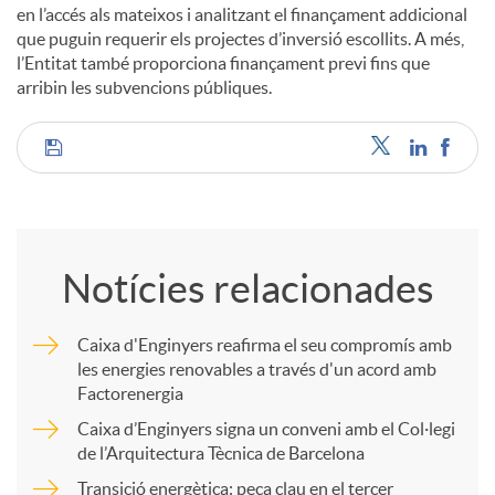
en l’accés als mateixos i analitzant el finançament addicional
que puguin requerir els projectes d’inversió escollits. A més,
l’Entitat també proporciona finançament previ fins que
arribin les subvencions públiques.
C
o
Notícies relacionades
m
Caixa d'Enginyers reafirma el seu compromís amb
les energies renovables a través d'un acord amb
p
Factorenergia
Caixa d’Enginyers signa un conveni amb el Col·legi
a
de l’Arquitectura Tècnica de Barcelona
Transició energètica: peça clau en el tercer