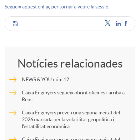
Segueix aquest enllaç per tornar a veure la sessió.
u
C
t
o
s
Notícies relacionades
m
NEWS & YOU núm.12
p
Caixa Enginyers segueix obrint oficines i arriba a
Reus
a
Caixa Enginyers preveu una segona meitat del
2026 marcada per la volatilitat geopolítica i
l’estabilitat econòmica
r
Caixa Enginyers preveu una segona meitat del