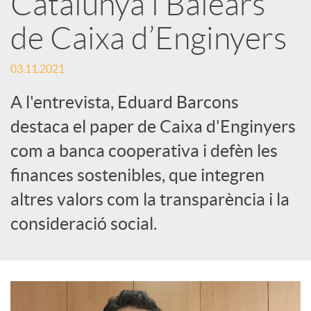
Catalunya i Balears
s
de Caixa d’Enginyers
S
03.11.2021
o
A l'entrevista, Eduard Barcons
destaca el paper de Caixa d'Enginyers
c
com a banca cooperativa i defèn les
finances sostenibles, que integren
i
altres valors com la transparència i la
consideració social.
a
l