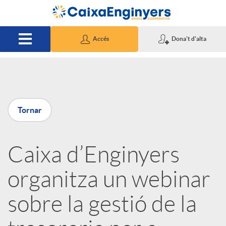
Salta al contingut principal
Accés
Dona't d'alta
P
Tornar
u
Caixa d’Enginyers
b
organitza un webinar
l
sobre la gestió de la
i