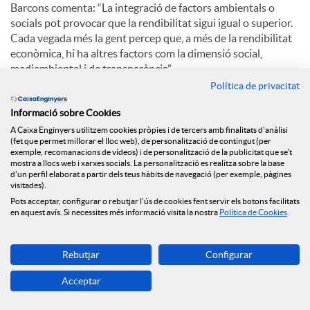
Barcons comenta: “La integració de factors ambientals o
socials pot provocar que la rendibilitat sigui igual o superior.
Cada vegada més la gent percep que, a més de la rendibilitat
econòmica, hi ha altres factors com la dimensió social,
mediambiental i de transparència”.
Política de privacitat
Pel que fa a l’aposta de Caixa d’Enginyers per la digitalització,
Eduard Barcons explica: “El creixement d’oficines continuarà
Informació sobre Cookies
sent com ha sigut sempre, progressiu. Hi ha una aposta
A Caixa Enginyers utilitzem cookies pròpies i de tercers amb finalitats d'anàlisi
(fet que permet millorar el lloc web), de personalització de contingut (per
claríssima per la digitalització. El millor està per venir”.
exemple, recomanacions de vídeos) i de personalització de la publicitat que se't
mostra a llocs web i xarxes socials. La personalització es realitza sobre la base
d'un perfil elaborat a partir dels teus hàbits de navegació (per exemple, pàgines
visitades).
C
Pots acceptar, configurar o rebutjar l'ús de cookies fent servir els botons facilitats
en aquest avís. Si necessites més informació visita la nostra
Política de Cookies
.
o
Rebutjar
Configurar
Notícies relacionades
m
Acceptar
NEWS & YOU núm.12