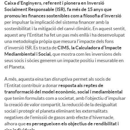
Caixa d'Enginyers, referent i pionera en Inversió
Socialment Responsable (ISR), fa més de 15 anys que
promou les finances sostenibles com a filosofia d'inversió
per impulsar la implicació del sistema financer amb la
sostenibilitat i la mitigació del canvi climàtic. En aquest sentit,
aquest any l'Entitat ha fet un pas més enllà i ha desenvolupat
una metodologia pròpia que mesura l'impacte dels fons
d'inversió ISR. Es tracta de
CIMS, la Calculadora d’Impacte
Mediambiental i Social,
que mostra com les inversions dels
seus socis i sòcies generen un impacte positiu i mesurable en
el Planeta.
A més, aquesta eina tan disruptiva permet als socis de
l'Entitat contribuir a donar
resposta als reptes de
transformació del model econòmic, social i mediambiental
que tenim formulats com a societat, amb l'objectiu d'impulsar
la creació de valor compartit, la reducció de la desigualtat
social i protegir el planeta eliminant les externalitats
negatives de l'emissió de gasos amb efecte d'hivernacle,
alhora que
es persegueixen els objectius de rendibilitat i