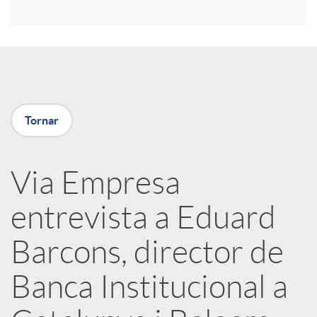
r
a
X
Tornar
a
Via Empresa
r
entrevista a Eduard
x
Barcons, director de
e
Banca Institucional a