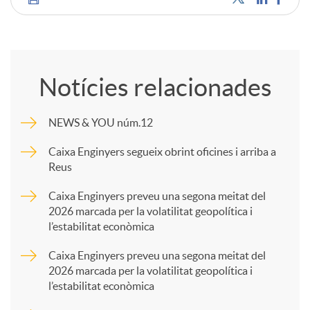
C
o
Notícies relacionades
m
NEWS & YOU núm.12
p
Caixa Enginyers segueix obrint oficines i arriba a
Reus
a
Caixa Enginyers preveu una segona meitat del
2026 marcada per la volatilitat geopolítica i
l’estabilitat econòmica
r
Caixa Enginyers preveu una segona meitat del
2026 marcada per la volatilitat geopolítica i
t
l’estabilitat econòmica